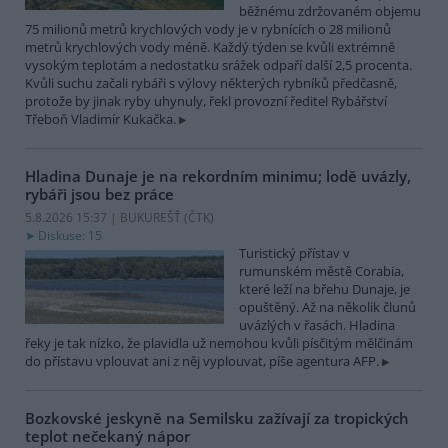
běžnému zdržovaném objemu
75 milionů metrů krychlových vody je v rybnících o 28 milionů
metrů krychlových vody méně. Každý týden se kvůli extrémně
vysokým teplotám a nedostatku srážek odpaří další 2,5 procenta.
Kvůli suchu začali rybáři s výlovy některých rybníků předčasně,
protože by jinak ryby uhynuly, řekl provozní ředitel Rybářství
Třeboň Vladimír Kukačka.
Hladina Dunaje je na rekordním minimu; lodě uvázly,
rybáři jsou bez práce
5.8.2026 15:37 | BUKUREŠŤ (
ČTK
)
Diskuse: 15
Turistický přístav v
rumunském městě Corabia,
které leží na břehu Dunaje, je
opuštěný. Až na několik člunů
uvázlých v řasách. Hladina
řeky je tak nízko, že plavidla už nemohou kvůli písčitým mělčinám
do přístavu vplouvat ani z něj vyplouvat, píše agentura AFP.
Bozkovské jeskyně na Semilsku zažívají za tropických
teplot nečekaný nápor