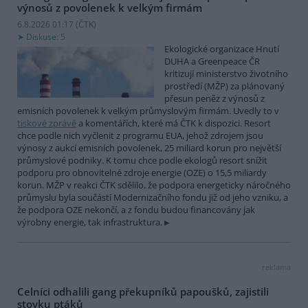
výnosů z povolenek k velkým firmám
6.8.2026 01:17 (
ČTK
)
Diskuse: 5
Ekologické organizace Hnutí
DUHA a Greenpeace ČR
kritizují ministerstvo životního
prostředí (MŽP) za plánovaný
přesun peněz z výnosů z
emisních povolenek k velkým průmyslovým firmám. Uvedly to v
tiskové zprávě
a komentářích, které má ČTK k dispozici. Resort
chce podle nich vyčlenit z programu EUA, jehož zdrojem jsou
výnosy z aukcí emisních povolenek, 25 miliard korun pro největší
průmyslové podniky. K tomu chce podle ekologů resort snížit
podporu pro obnovitelné zdroje energie (OZE) o 15,5 miliardy
korun. MŽP v reakci ČTK sdělilo, že podpora energeticky náročného
průmyslu byla součástí Modernizačního fondu již od jeho vzniku, a
že podpora OZE nekončí, a z fondu budou financovány jak
výrobny energie, tak infrastruktura.
reklama
Celníci odhalili gang překupníků papoušků, zajistili
stovku ptáků