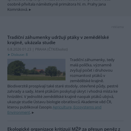
osobně přivítala náměstkyně primátora hl. m. Prahy Jana
Komrsková.
reklama
Tradiční záhumenky udržují ptáky v zemědělské
krajině, ukázala studie
6.8.2026 01:23 | PRAHA (
ČTK/Ekolist
)
Diskuse: 8
Tradiční záhumenky, tedy
malá políčka, významně
zvyšují počet i druhovou
rozmanitost ptáků v
zemědělské krajině.
Biodiverzitě prospívají také staré stodoly, otevřené půdy, pestré
zahrady a sady, které ptákům poskytují úkryt i vhodná místa ke
hnízdění. V jednolité zemědělské krajině naopak ptáků ubývá,
ukazuje studie Ústavu biologie obratlovců Akademie věd ČR,
kterou publikoval časopis
Agriculture, Ecosystems and
Environment
.
Ekologické organizace kritizují MŽP za přesun peněz z