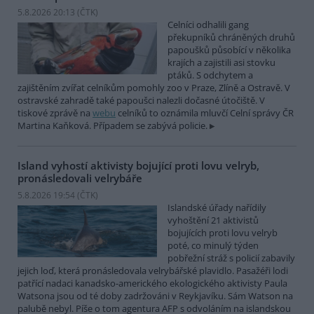
5.8.2026 20:13 (
ČTK
)
Celníci odhalili gang
překupníků chráněných druhů
papoušků působící v několika
krajích a zajistili asi stovku
ptáků. S odchytem a
zajištěním zvířat celníkům pomohly zoo v Praze, Zlíně a Ostravě. V
ostravské zahradě také papoušci nalezli dočasné útočiště. V
tiskové zprávě na
webu
celníků to oznámila mluvčí Celní správy ČR
Martina Kaňková. Případem se zabývá policie.
Island vyhostí aktivisty bojující proti lovu velryb,
pronásledovali velrybáře
5.8.2026 19:54 (
ČTK
)
Islandské úřady nařídily
vyhoštění 21 aktivistů
bojujících proti lovu velryb
poté, co minulý týden
pobřežní stráž s policií zabavily
jejich loď, která pronásledovala velrybářské plavidlo. Pasažéři lodi
patřící nadaci kanadsko-amerického ekologického aktivisty Paula
Watsona jsou od té doby zadržováni v Reykjavíku. Sám Watson na
palubě nebyl. Píše o tom agentura AFP s odvoláním na islandskou