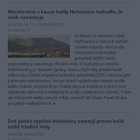
Ministerstvo v kauze haldy Heřmanice rozhodlo, že
viník neexistuje
4.8.2026 19:12 | OSTRAVA (
ČTK
)
Diskuse: 2
Za škodu za zavezení haldy
Heřmanice v Ostravě statisíci
tunami odpadu není podle
ministerstva životního
prostředí (MŽP) nikdo
odpovědný a neexistuje oficiální viník. O rozhodnutí resortu
informoval
web
Seznam Zprávy. Kauzu čtyři roky prošetřovali
odborníci z České inspekce životního prostředí (ČIŽP), letos na jaře
ji převzalo ministerstvo. Ani po letech vyšetřování nebylo podle
webu známo, co přesně se v haldě skrývá, inspekce si proto loni
objednala sérii vrtů a následných analýz odebraných vzorků. Práce
ale měl podle webu minulý měsíc zastavit šéf úřadu Pavel Straka
pro jejich nadbytečnost.
Dvě polské tepelné elektrárny omezují provoz kvůli
nízké hladině Visly
4.8.2026 18:35 (
ČTK
)
Diskuse: 4