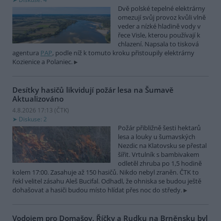
Dvě polské tepelné elektrárny
omezují svůj provoz kvůli vlně
veder a nízké hladině vody v
řece Visle, kterou používají k
chlazení. Napsala to tisková
agentura
PAP
, podle níž k tomuto kroku přistoupily elektrárny
Kozienice a Polaniec.
Desítky hasičů likvidují požár lesa na Šumavě
Aktualizováno
4.8.2026 17:13 (
ČTK
)
Diskuse: 2
Požár přibližně šesti hektarů
lesa a louky u šumavských
Nezdic na Klatovsku se přestal
šířit. Vrtulník s bambivakem
odletěl zhruba po 1,5 hodině
kolem 17:00. Zasahuje až 150 hasičů. Nikdo nebyl zraněn. ČTK to
řekl velitel zásahu Aleš Bucifal. Odhadl, že ohniska se budou ještě
dohašovat a hasiči budou místo hlídat přes noc do středy.
Vodojem pro Domašov, Říčky a Rudku na Brněnsku byl