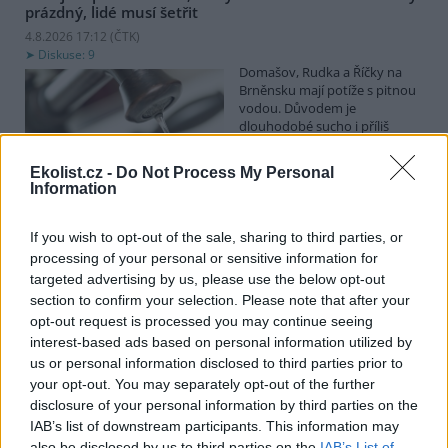
prázdný, lidé musí šetřit
4.8.2026 17:12 (
ČTK
)
Diskuse: 9
Domašov, Rudka a Říčky na
Brněnsku mají potíže s pitnou
vodou. Důvodem je
dlouhodobé sucho i příliš
vysoká spotřeba vody. Ač
Dobrovolný svazek obcí (DSO) Domašovsko, který vodovod
Ekolist.cz -
Do Not Process My Personal
provozuje, před týdnem vyzval k šetření vodou, spotřeba stoupla,
Information
a lidé tak v pondělí vodojem zcela vyčerpali. Na problém dnes
upozornila Česká televize. Předseda DSO Tomáš Pitrocha ČTK řekl,
že voda nyní z kohoutků ve třech obcích teče, ale je třeba opravdu
If you wish to opt-out of the sale, sharing to third parties, or
omezit její nadměrnou spotřebu.
processing of your personal or sensitive information for
targeted advertising by us, please use the below opt-out
section to confirm your selection. Please note that after your
Obce dostanou od ministerstva 300 milionů korun na
opt-out request is processed you may continue seeing
opravu nebo výstavbu vodních nádrží
interest-based ads based on personal information utilized by
4.8.2026 13:09 (
ČTK
)
us or personal information disclosed to third parties prior to
Diskuse: 3
your opt-out. You may separately opt-out of the further
Obce dostanou od
ministerstva zemědělství
disclosure of your personal information by third parties on the
(MZe) 300 milionů korun na
IAB’s list of downstream participants. This information may
opravu, výstavbu nebo
also be disclosed by us to third parties on the
IAB’s List of