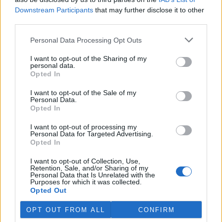
odbahnění malých vodních
Downstream Participants
that may further disclose it to other
nádrží. Žádost o dotace mohou podávat od 7. září do 7. října.
third parties.
Personal Data Processing Opt Outs
Hospodářským zvířatům pomáhají při vedrech remízky
i kamenné stáje
I want to opt-out of the Sharing of my
4.8.2026 12:52 (
ČTK
)
personal data.
Hospodářská zvířata na jihu
Opted In
Čech se při tropických
teplotách ochlazují v
I want to opt-out of the Sale of my
remízkách i kamenných stájích.
Personal Data.
Někteří jihočeští farmáři
Opted In
vypouštějí krávy, ovce či koně na pastviny v noci a v největších
vedrech je nechávají uvnitř chladnějších budov. Kvůli suchu
I want to opt-out of processing my
neroste na loukách tráva a zemědělci musí dobytek přikrmovat
Personal Data for Targeted Advertising.
Opted In
zásobami sena na zimu. Vysychají zdroje vody a rostou náklady na
její dopravu i na elektřinu na ochlazování zvířat, zjistila ČTK.
I want to opt-out of Collection, Use,
Retention, Sale, and/or Sharing of my
Personal Data that Is Unrelated with the
V Japonsku, které bojuje s extrémními vedry, uhynuly
Purposes for which it was collected.
tři lvice, píše BBC News
Opted Out
4.8.2026 12:42 (
ČTK
)
Diskuse: 2
OPT OUT FROM ALL
CONFIRM
Tři lvice v zoologické zahradě v