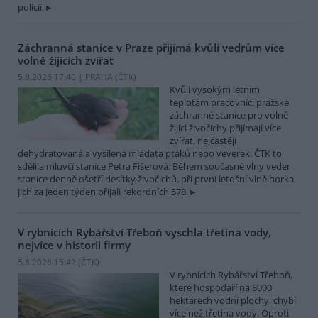
policii.
Záchranná stanice v Praze přijímá kvůli vedrům více
volně žijících zvířat
5.8.2026 17:40 | PRAHA (
ČTK
)
Kvůli vysokým letním
teplotám pracovníci pražské
záchranné stanice pro volně
žijící živočichy přijímají více
zvířat, nejčastěji
dehydratovaná a vysílená mláďata ptáků nebo veverek. ČTK to
sdělila mluvčí stanice Petra Fišerová. Během současné vlny veder
stanice denně ošetří desítky živočichů, při první letošní vlně horka
jich za jeden týden přijali rekordních 578.
V rybnících Rybářství Třeboň vyschla třetina vody,
nejvíce v historii firmy
5.8.2026 15:42 (
ČTK
)
V rybnících Rybářství Třeboň,
které hospodaří na 8000
hektarech vodní plochy, chybí
více než třetina vody. Oproti