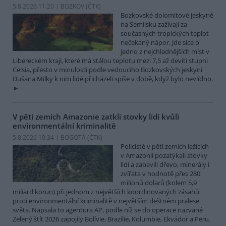
5.8.2026 11:20 | BOZKOV (
ČTK
)
Bozkovské dolomitové jeskyně
na Semilsku zažívají za
současných tropických teplot
nečekaný nápor. Jde sice o
jedno z nejchladnějších míst v
Libereckém kraji, které má stálou teplotu mezi 7,5 až devíti stupni
Celsia, přesto v minulosti podle vedoucího Bozkovských jeskyní
Dušana Milky k nim lidé přicházeli spíše v době, když bylo nevlídno.
V pěti zemích Amazonie zatkli stovky lidí kvůli
environmentální kriminalitě
5.8.2026 10:34 | BOGOTÁ (
ČTK
)
Policisté v pěti zemích ležících
v Amazonii pozatýkali stovky
lidí a zabavili dřevo, minerály i
zvířata v hodnotě přes 280
milionů dolarů (kolem 5,9
miliard korun) při jednom z největších koordinovaných zásahů
proti environmentální kriminalitě v největším deštném pralese
světa. Napsala to agentura AP, podle níž se do operace nazvané
Zelený štít 2026 zapojily Bolívie, Brazílie, Kolumbie, Ekvádor a Peru.