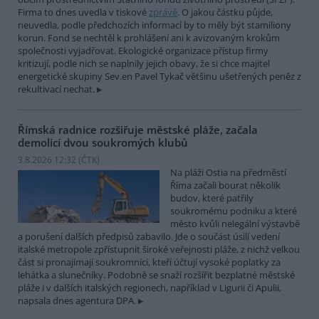
Firma to dnes uvedla v tiskové
zprávě
. O jakou částku půjde,
neuvedla, podle předchozích informací by to měly být stamiliony
korun. Fond se nechtěl k prohlášení ani k avizovaným krokům
společnosti vyjadřovat. Ekologické organizace přístup firmy
kritizují, podle nich se naplnily jejich obavy, že si chce majitel
energetické skupiny Sev.en Pavel Tykač většinu ušetřených peněz z
rekultivací nechat.
Římská radnice rozšiřuje městské pláže, začala
demolicí dvou soukromých klubů
3.8.2026 12:32 (
ČTK
)
Na pláži Ostia na předměstí
Říma začali bourat několik
budov, které patřily
soukromému podniku a které
město kvůli nelegální výstavbě
a porušení dalších předpisů zabavilo. Jde o součást úsilí vedení
italské metropole zpřístupnit široké veřejnosti pláže, z nichž velkou
část si pronajímají soukromníci, kteří účtují vysoké poplatky za
lehátka a slunečníky. Podobně se snaží rozšířit bezplatné městské
pláže i v dalších italských regionech, například v Ligurii či Apulii,
napsala dnes agentura DPA.