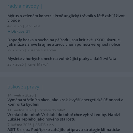
rady a návody
Mýtus o zeleném koberci: Proč anglický trávník v létě zabíjí život
v půdě
4.8.2026 | Jan Skala
Diskuse: 31
Dopady horka a sucha na přírodu jsou kritické. ČSOP ukazuje,
jak může žíznivé krajině a živočichům pomoci veřejnost i obce
29.7.2026 | Zuzana Kučerová
Myslete v horkých dnech na volně žijící ptáky a další zvířata
28.7.2026 | Karel Makoň
tiskové zprávy
14. května 2026 |
Výměna střešních oken jako krok k vyšší energetické účinnosti a
komfortu bydlení
11. května 2026 |
Vrchlabí do toho!
Vrchlabí do toho!: Vrchlabí do toho! chce vyhrát volby. Nabízí
Lukáše Teplého jako nového starostu
7. května 2026 |
ASITIS s.r.o.
ASITIS s.r.o.: Podřipsko zahájilo přípravu strategie klimatické