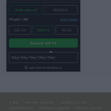
O NÁS
NOVINKY NA WEBU
INZERUJTE U NÁS
PODPOŘTE NÁS
PŘEBÍRÁNÍ OBSAHU
TIŠTĚNÝ EKOLIST