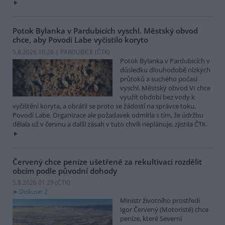
Potok Bylanka v Pardubicích vyschl. Městský obvod
chce, aby Povodí Labe vyčistilo koryto
5.8.2026 10:26 | PARDUBICE (
ČTK
)
Potok Bylanka v Pardubicích v
důsledku dlouhodobě nízkých
průtoků a suchého počasí
vyschl. Městský obvod VI chce
využít období bez vody k
vyčištění koryta, a obrátil se proto se žádostí na správce toku,
Povodí Labe. Organizace ale požadavek odmítla s tím, že údržbu
dělala už v červnu a další zásah v tuto chvíli neplánuje, zjistila ČTK.
Červený chce peníze ušetřené za rekultivaci rozdělit
obcím podle původní dohody
5.8.2026 01:29 (
ČTK
)
Diskuse: 2
Ministr životního prostředí
Igor Červený (Motoristé) chce
peníze, které Severní