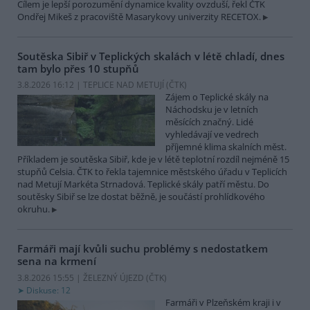
Cílem je lepší porozumění dynamice kvality ovzduší, řekl ČTK
Ondřej Mikeš z pracoviště Masarykovy univerzity RECETOX.
Soutěska Sibiř v Teplických skalách v létě chladí, dnes
tam bylo přes 10 stupňů
3.8.2026 16:12 | TEPLICE NAD METUJÍ (
ČTK
)
Zájem o Teplické skály na
Náchodsku je v letních
měsících značný. Lidé
vyhledávají ve vedrech
příjemné klima skalních měst.
Příkladem je soutěska Sibiř, kde je v létě teplotní rozdíl nejméně 15
stupňů Celsia. ČTK to řekla tajemnice městského úřadu v Teplicích
nad Metují Markéta Strnadová. Teplické skály patří městu. Do
soutěsky Sibiř se lze dostat běžně, je součástí prohlídkového
okruhu.
Farmáři mají kvůli suchu problémy s nedostatkem
sena na krmení
3.8.2026 15:55 | ŽELEZNÝ ÚJEZD (
ČTK
)
Diskuse: 12
Farmáři v Plzeňském kraji i v