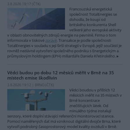
3.8.2026 19:17 (
ČTK
)
Francouzská energetická
společnost TotalEnergies se
dohodla, že koupí od
britského konkurenta Shell
veškeré jeho evropské aktivity
v oblasti obnovitelných zdrojů energie na pevnině. Firma o tom
informovala v tiskové
zprávě
. Transakce je podle společnosti
TotalEnergies v souladu s její širší strategií v Evropě, jejíž součástí je
rovněž nedávné vytvoření společného podniku s Energetickým a
průmyslovým holdingem (EPH) miliardáře Daniela Křetínského.
Vědci budou po dobu 12 měsíců měřit v Brně na 35
místech emise škodlivin
3.8.2026 19:12 | BRNO (
ČTK
)
Vědci boudou v příštích 12
měsících měřit na 35 místech v
Brně koncentrace
znečišťujících látek. Od
minulého týdne instalují
senzory, které doplní stávající referenční monitorovací stanice.
Pomocí naměřených dat má vzniknout digitální dvojče Brna, které
vytvoří podrobný časoprostorový model kvality ovzduší v Brně.