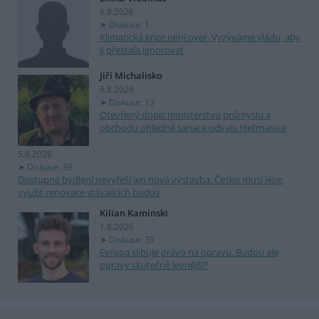
6.8.2026
Diskuse: 1
Klimatická krize není over. Vyzýváme vládu, aby
ji přestala ignorovat
Jiří Michalisko
6.8.2026
Diskuse: 13
Otevřený dopis ministerstvu průmyslu a
obchodu ohledně sanace odvalu Heřmanice
5.8.2026
Diskuse: 39
Dostupné bydlení nevyřeší jen nová výstavba. Česko musí lépe
využít renovace stávajících budov
Kilian Kaminski
1.8.2026
Diskuse: 39
Evropa slibuje právo na opravu. Budou ale
opravy skutečně levnější?