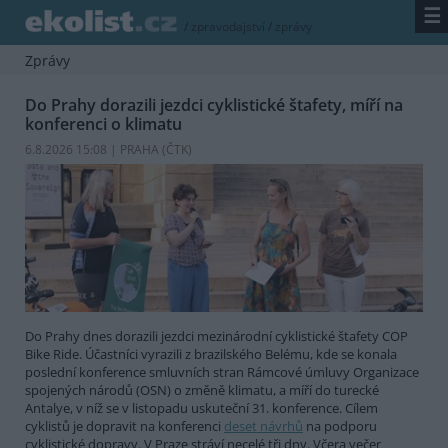
☰
/
zpravodajství
/
zprávy
Zprávy
Do Prahy dorazili jezdci cyklistické štafety, míří na
konferenci o klimatu
6.8.2026 15:08 | PRAHA (
ČTK
)
Do Prahy dnes dorazili jezdci mezinárodní cyklistické štafety COP
Bike Ride. Účastníci vyrazili z brazilského Belému, kde se konala
poslední konference smluvních stran Rámcové úmluvy Organizace
spojených národů (OSN) o změně klimatu, a míří do turecké
Antalye, v níž se v listopadu uskuteční 31. konference. Cílem
cyklistů je dopravit na konferenci
deset návrhů
na podporu
cyklistické dopravy. V Praze stráví necelé tři dny. Včera večer