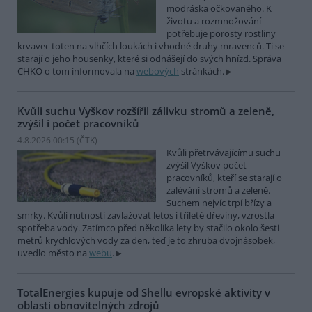
modráska očkovaného. K
životu a rozmnožování
potřebuje porosty rostliny
krvavec toten na vlhčích loukách i vhodné druhy mravenců. Ti se
starají o jeho housenky, které si odnášejí do svých hnízd. Správa
CHKO o tom informovala na
webových
stránkách.
Kvůli suchu Vyškov rozšířil zálivku stromů a zeleně,
zvýšil i počet pracovníků
4.8.2026 00:15 (
ČTK
)
Kvůli přetrvávajícímu suchu
zvýšil Vyškov počet
pracovníků, kteří se starají o
zalévání stromů a zeleně.
Suchem nejvíc trpí břízy a
smrky. Kvůli nutnosti zavlažovat letos i tříleté dřeviny, vzrostla
spotřeba vody. Zatímco před několika lety by stačilo okolo šesti
metrů krychlových vody za den, teď je to zhruba dvojnásobek,
uvedlo město na
webu
.
TotalEnergies kupuje od Shellu evropské aktivity v
oblasti obnovitelných zdrojů