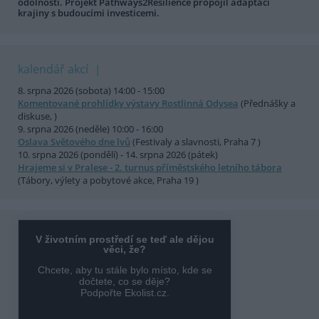
odolnosti. Projekt Pathways2Resilience propojil adaptaci
krajiny s budoucími investicemi.
kalendář akcí
8. srpna 2026 (sobota) 14:00 - 15:00
Komentované prohlídky výstavy Rostlinná Odysea
(Přednášky a
diskuse, )
9. srpna 2026 (neděle) 10:00 - 16:00
Oslava Světového dne lvů
(Festivaly a slavnosti, Praha 7 )
10. srpna 2026 (pondělí) - 14. srpna 2026 (pátek)
Hrajeme si v Pralese - 2. turnus příměstského letního tábora
(Tábory, výlety a pobytové akce, Praha 19 )