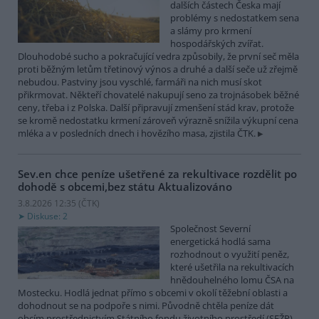
dalších částech Česka mají
problémy s nedostatkem sena
a slámy pro krmení
hospodářských zvířat.
Dlouhodobé sucho a pokračující vedra způsobily, že první seč měla
proti běžným letům třetinový výnos a druhé a další seče už zřejmě
nebudou. Pastviny jsou vyschlé, farmáři na nich musí skot
přikrmovat. Někteří chovatelé nakupují seno za trojnásobek běžné
ceny, třeba i z Polska. Další připravují zmenšení stád krav, protože
se kromě nedostatku krmení zároveň výrazně snížila výkupní cena
mléka a v posledních dnech i hovězího masa, zjistila ČTK.
Sev.en chce peníze ušetřené za rekultivace rozdělit po
dohodě s obcemi,bez státu
Aktualizováno
3.8.2026 12:35 (
ČTK
)
Diskuse: 2
Společnost Severní
energetická hodlá sama
rozhodnout o využití peněz,
které ušetřila na rekultivacích
hnědouhelného lomu ČSA na
Mostecku. Hodlá jednat přímo s obcemi v okolí těžební oblasti a
dohodnout se na podpoře s nimi. Původně chtěla peníze dát
obcím prostřednictvím Státního fondu životního prostředí (SFŽP).