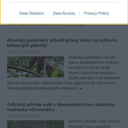
japonském Tokiu uhynuly
pravděpodobně v důsledku
Data Deletion
Data Access
Privacy Policy
horka. Japonsko se toto léto
potýká s vlnami extrémních
veder, napsal zpravodajský server
BBC News
.
Ghanský parlament schválil přísný zákon na ochranu
kakaových plantáží
4.8.2026 12:39 (
ČTK
)
Ghanský parlament schválil
zákon, podle kterého místním
farmářům hrozí až 20 let
vězení, pokud bez souhlasu
úřadů přemění svou kakaovou
plantáž na jiný účel. Informovala o tom agentura AP; zákon nyní
čeká na podpis prezidenta Johna Mahamy.
Ochránci přírody našli v Moravském krasu vzácného
modráska očkovaného
4.8.2026 01:58 (
ČTK
)
Ochránci přírody našli v CHKO
Moravský kras vzácného