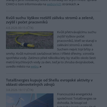
CHKO o tom informovala na
webových
stránkách.
Kvůli suchu Vyškov rozšířil zálivku stromů a zeleně,
zvýšil i počet pracovníků
4.8.2026 00:15 (
ČTK
)
Kvůli přetrvávajícímu suchu
zvýšil Vyškov počet
pracovníků, kteří se starají o
zalévání stromů a zeleně.
Suchem nejvíc trpí břízy a
smrky. Kvůli nutnosti zavlažovat letos i tříleté dřeviny, vzrostla
spotřeba vody. Zatímco před několika lety by stačilo okolo šesti
metrů krychlových vody za den, teď je to zhruba dvojnásobek,
uvedlo město na
webu
.
TotalEnergies kupuje od Shellu evropské aktivity v
oblasti obnovitelných zdrojů
3.8.2026 19:17 (
ČTK
)
Francouzská energetická
společnost TotalEnergies se
dohodla, že koupí od