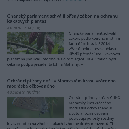
Ghanský parlament schválil přísný zákon na ochranu
kakaových plantáží
4.8.2026 12:39 (
ČTK
)
Ghanský parlament schválil
zákon, podle kterého místním
farmářům hrozí až 20 let
vězení, pokud bez souhlasu
úřadů přemění svou kakaovou
plantáž na jiný účel. Informovala o tom agentura AP; zákon nyní
čeká na podpis prezidenta Johna Mahamy.
Ochránci přírody našli v Moravském krasu vzácného
modráska očkovaného
4.8.2026 01:58 (
ČTK
)
Ochránci přírody našli v CHKO
Moravský kras vzácného
modráska očkovaného. K
životu a rozmnožování
potřebuje porosty rostliny
krvavec toten na vlhčích loukách i vhodné druhy mravenců. Ti se
starají o jeho housenky, které si odnášejí do svých hnízd. Správa