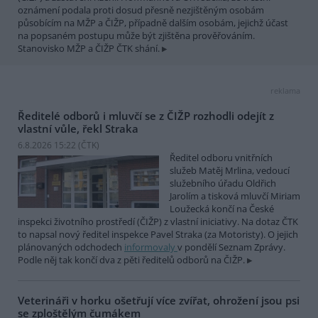
oznámení podala proti dosud přesně nezjištěným osobám
působícím na MŽP a ČIŽP, případně dalším osobám, jejichž účast
na popsaném postupu může být zjištěna prověřováním.
Stanovisko MŽP a ČIŽP ČTK shání.
reklama
Ředitelé odborů i mluvčí se z ČIŽP rozhodli odejít z
vlastní vůle, řekl Straka
6.8.2026 15:22 (
ČTK
)
Ředitel odboru vnitřních
služeb Matěj Mrlina, vedoucí
služebního úřadu Oldřich
Jarolím a tisková mluvčí Miriam
Loužecká končí na České
inspekci životního prostředí (ČIŽP) z vlastní iniciativy. Na dotaz ČTK
to napsal nový ředitel inspekce Pavel Straka (za Motoristy). O jejich
plánovaných odchodech
informovaly
v pondělí Seznam Zprávy.
Podle něj tak končí dva z pěti ředitelů odborů na ČIŽP.
Veterináři v horku ošetřují více zvířat, ohrožení jsou psi
se zploštělým čumákem