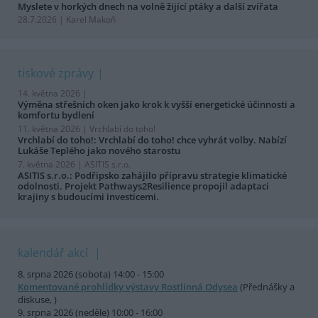
Myslete v horkých dnech na volně žijící ptáky a další zvířata
28.7.2026 | Karel Makoň
tiskové zprávy
14. května 2026 |
Výměna střešních oken jako krok k vyšší energetické účinnosti a
komfortu bydlení
11. května 2026 |
Vrchlabí do toho!
Vrchlabí do toho!: Vrchlabí do toho! chce vyhrát volby. Nabízí
Lukáše Teplého jako nového starostu
7. května 2026 |
ASITIS s.r.o.
ASITIS s.r.o.: Podřipsko zahájilo přípravu strategie klimatické
odolnosti. Projekt Pathways2Resilience propojil adaptaci
krajiny s budoucími investicemi.
kalendář akcí
8. srpna 2026 (sobota) 14:00 - 15:00
Komentované prohlídky výstavy Rostlinná Odysea
(Přednášky a
diskuse, )
9. srpna 2026 (neděle) 10:00 - 16:00