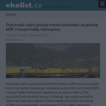
☰
/
zpravodajství
/
zprávy
Zprávy
Ostravská radní podala trestní oznámení za postup
MŽP v kauze haldy Heřmanice
6.8.2026 17:50 | OSTRAVA (
ČTK
)
Diskuse: 2
Ostravská radní a poslankyně Pirátů Andrea Hoffmannová podala
trestní oznámení za postup ministerstva životního prostředí (MŽP)
v kauze haldy Heřmanice. Vyplývá to ze zprávy, kterou ČTK
poskytla Česká pirátská strana. Požaduje, aby policie prověřila
okolnosti odebrání případu České inspekci životního prostředí
(ČIŽP) a zastavení řízení. Hoffmannová ČTK sdělila, že trestní