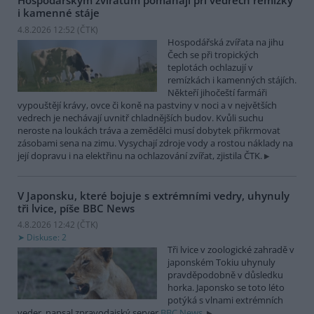
Hospodářským zvířatům pomáhají při vedrech remízky
i kamenné stáje
4.8.2026 12:52 (
ČTK
)
Hospodářská zvířata na jihu
Čech se při tropických
teplotách ochlazují v
remízkách i kamenných stájích.
Někteří jihočeští farmáři
vypouštějí krávy, ovce či koně na pastviny v noci a v největších
vedrech je nechávají uvnitř chladnějších budov. Kvůli suchu
neroste na loukách tráva a zemědělci musí dobytek přikrmovat
zásobami sena na zimu. Vysychají zdroje vody a rostou náklady na
její dopravu i na elektřinu na ochlazování zvířat, zjistila ČTK.
V Japonsku, které bojuje s extrémními vedry, uhynuly
tři lvice, píše BBC News
4.8.2026 12:42 (
ČTK
)
Diskuse: 2
Tři lvice v zoologické zahradě v
japonském Tokiu uhynuly
pravděpodobně v důsledku
horka. Japonsko se toto léto
potýká s vlnami extrémních
veder, napsal zpravodajský server
BBC News
.