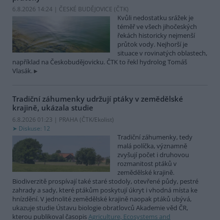
6.8.2026 14:24 | ČESKÉ BUDĚJOVICE (
ČTK
)
Kvůli nedostatku srážek je
téměř ve všech jihočeských
řekách historicky nejmenší
průtok vody. Nejhorší je
situace v rovinatých oblastech,
například na Českobudějovicku. ČTK to řekl hydrolog Tomáš
Vlasák.
Tradiční záhumenky udržují ptáky v zemědělské
krajině, ukázala studie
6.8.2026 01:23 | PRAHA (
ČTK/Ekolist
)
Diskuse: 12
Tradiční záhumenky, tedy
malá políčka, významně
zvyšují počet i druhovou
rozmanitost ptáků v
zemědělské krajině.
Biodiverzitě prospívají také staré stodoly, otevřené půdy, pestré
zahrady a sady, které ptákům poskytují úkryt i vhodná místa ke
hnízdění. V jednolité zemědělské krajině naopak ptáků ubývá,
ukazuje studie Ústavu biologie obratlovců Akademie věd ČR,
kterou publikoval časopis
Agriculture, Ecosystems and