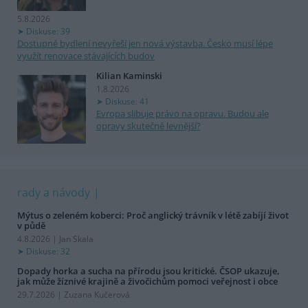
5.8.2026
Diskuse: 39
Dostupné bydlení nevyřeší jen nová výstavba. Česko musí lépe
využít renovace stávajících budov
Kilian Kaminski
1.8.2026
Diskuse: 41
Evropa slibuje právo na opravu. Budou ale
opravy skutečně levnější?
rady a návody
Mýtus o zeleném koberci: Proč anglický trávník v létě zabíjí život
v půdě
4.8.2026 | Jan Skala
Diskuse: 32
Dopady horka a sucha na přírodu jsou kritické. ČSOP ukazuje,
jak může žíznivé krajině a živočichům pomoci veřejnost i obce
29.7.2026 | Zuzana Kučerová