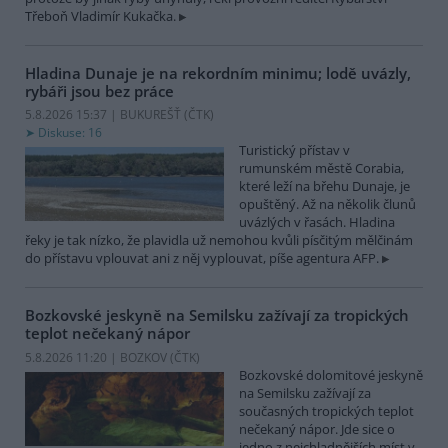
Třeboň Vladimír Kukačka.
Hladina Dunaje je na rekordním minimu; lodě uvázly,
rybáři jsou bez práce
5.8.2026 15:37 | BUKUREŠŤ (
ČTK
)
Diskuse: 16
Turistický přístav v
rumunském městě Corabia,
které leží na břehu Dunaje, je
opuštěný. Až na několik člunů
uvázlých v řasách. Hladina
řeky je tak nízko, že plavidla už nemohou kvůli písčitým mělčinám
do přístavu vplouvat ani z něj vyplouvat, píše agentura AFP.
Bozkovské jeskyně na Semilsku zažívají za tropických
teplot nečekaný nápor
5.8.2026 11:20 | BOZKOV (
ČTK
)
Bozkovské dolomitové jeskyně
na Semilsku zažívají za
současných tropických teplot
nečekaný nápor. Jde sice o
jedno z nejchladnějších míst v