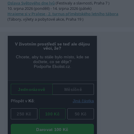
Oslava Světového dne lvů
(Festivaly a slavnosti, Praha 7 )
10. srpna 2026 (pondělí) - 14. srpna 2026 (pátek)
Hrajeme si v Pralese - 2. turnus příměstského letního tábora
(Tábory, výlety a pobytové akce, Praha 19 )