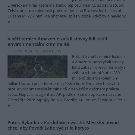
Libereckém kraji, které má stálou teplotu mezi 7,5 až devíti stupni
Celsia, přesto v minulosti podle vedoucího Bozkovských jeskyní
Dušana Milky k nim lidé přicházeli spíše v době, když bylo nevlídno.
V pěti zemích Amazonie zatkli stovky lidí kvůli
environmentální kriminalitě
5.8.2026 10:34 | BOGOTÁ (
ČTK
)
Policisté v pěti zemích ležících
v Amazonii pozatýkali stovky
lidí a zabavili dřevo, minerály i
zvířata v hodnotě přes 280
milionů dolarů (kolem 5,9
miliard korun) při jednom z největších koordinovaných zásahů
proti environmentální kriminalitě v největším deštném pralese
světa. Napsala to agentura AP, podle níž se do operace nazvané
Zelený štít 2026 zapojily Bolívie, Brazílie, Kolumbie, Ekvádor a Peru.
Potok Bylanka v Pardubicích vyschl. Městský obvod
chce, aby Povodí Labe vyčistilo koryto