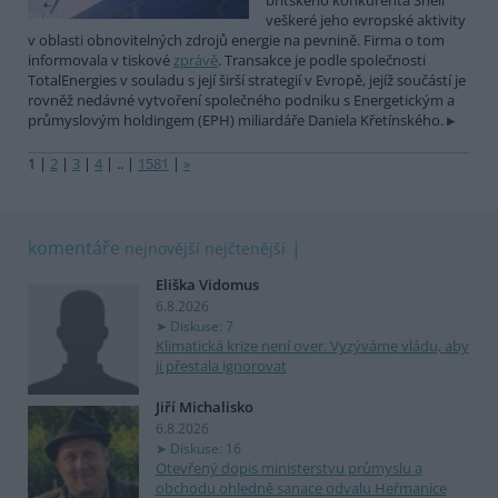
britského konkurenta Shell
veškeré jeho evropské aktivity
v oblasti obnovitelných zdrojů energie na pevnině. Firma o tom
informovala v tiskové
zprávě
. Transakce je podle společnosti
TotalEnergies v souladu s její širší strategií v Evropě, jejíž součástí je
rovněž nedávné vytvoření společného podniku s Energetickým a
průmyslovým holdingem (EPH) miliardáře Daniela Křetínského.
1
|
2
|
3
|
4
|
..
|
1581
|
»
komentáře
nejnovější
nejčtenější
Eliška Vidomus
6.8.2026
Diskuse: 7
Klimatická krize není over. Vyzýváme vládu, aby
ji přestala ignorovat
Jiří Michalisko
6.8.2026
Diskuse: 16
Otevřený dopis ministerstvu průmyslu a
obchodu ohledně sanace odvalu Heřmanice