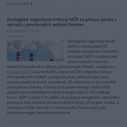
Environment
.
Ekologické organizace kritizují MŽP za přesun peněz z
výnosů z povolenek k velkým firmám
6.8.2026 01:17 (
ČTK
)
Diskuse: 7
Ekologické organizace Hnutí
DUHA a Greenpeace ČR
kritizují ministerstvo životního
prostředí (MŽP) za plánovaný
přesun peněz z výnosů z
emisních povolenek k velkým průmyslovým firmám. Uvedly to v
tiskové zprávě
a komentářích, které má ČTK k dispozici. Resort
chce podle nich vyčlenit z programu EUA, jehož zdrojem jsou
výnosy z aukcí emisních povolenek, 25 miliard korun pro největší
průmyslové podniky. K tomu chce podle ekologů resort snížit
podporu pro obnovitelné zdroje energie (OZE) o 15,5 miliardy
korun. MŽP v reakci ČTK sdělilo, že podpora energeticky náročného
průmyslu byla součástí Modernizačního fondu již od jeho vzniku, a
že podpora OZE nekončí, a z fondu budou financovány jak
výrobny energie, tak infrastruktura.