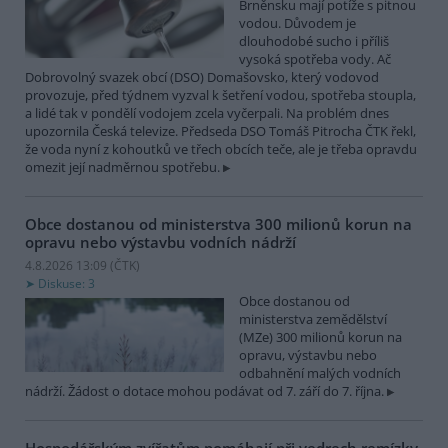
Brněnsku mají potíže s pitnou
vodou. Důvodem je
dlouhodobé sucho i příliš
vysoká spotřeba vody. Ač
Dobrovolný svazek obcí (DSO) Domašovsko, který vodovod
provozuje, před týdnem vyzval k šetření vodou, spotřeba stoupla,
a lidé tak v pondělí vodojem zcela vyčerpali. Na problém dnes
upozornila Česká televize. Předseda DSO Tomáš Pitrocha ČTK řekl,
že voda nyní z kohoutků ve třech obcích teče, ale je třeba opravdu
omezit její nadměrnou spotřebu.
Obce dostanou od ministerstva 300 milionů korun na
opravu nebo výstavbu vodních nádrží
4.8.2026 13:09 (
ČTK
)
Diskuse: 3
Obce dostanou od
ministerstva zemědělství
(MZe) 300 milionů korun na
opravu, výstavbu nebo
odbahnění malých vodních
nádrží. Žádost o dotace mohou podávat od 7. září do 7. října.