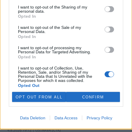
v pondělí ale společnost uvedla, že hodlá sama rozhodnout o
I want to opt-out of the Sharing of my
využití peněz a že chce ohledně výše podpory jednat přímo s
personal data.
obcemi v okolí těžební oblasti. Červeného krok překvapil, postup
Opted In
společnosti sleduje se znepokojením. Společnost patří do
energetické skupiny Sev.en, kterou vlastní Pavel Tykač.
I want to opt-out of the Sale of my
Personal Data.
Opted In
Italské zemědělce trápí listokaz japonský ničící vinice i
sady
I want to opt-out of processing my
Personal Data for Targeted Advertising.
5.8.2026 01:12 | ŘÍM (
ČTK
)
Opted In
Diskuse: 2
Duhově zelení brouci s
I want to opt-out of Collection, Use,
měňavými krovkami, jejichž
Retention, Sale, and/or Sharing of my
původní domovinou je
Personal Data that Is Unrelated with the
Japonsko, se stávají čím dál
Purposes for which it was collected.
větší hrozbou v Itálii. Rojí se po
Opted Out
sadech a vinicích a zanechávají za sebou listy s vykousanými
mřížkami, což oslabuje rostliny a snižuje úrodu, napsala agentura
OPT OUT FROM ALL
CONFIRM
AP.
Ministerstvo v kauze haldy Heřmanice rozhodlo, že
Data Deletion
Data Access
Privacy Policy
viník neexistuje
4.8.2026 19:12 | OSTRAVA (
ČTK
)