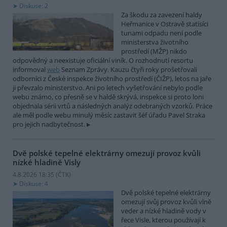
Diskuse: 2
Za škodu za zavezení haldy
Heřmanice v Ostravě statisíci
tunami odpadu není podle
ministerstva životního
prostředí (MŽP) nikdo
odpovědný a neexistuje oficiální viník. O rozhodnutí resortu
informoval
web
Seznam Zprávy. Kauzu čtyři roky prošetřovali
odborníci z České inspekce životního prostředí (ČIŽP), letos na jaře
ji převzalo ministerstvo. Ani po letech vyšetřování nebylo podle
webu známo, co přesně se v haldě skrývá, inspekce si proto loni
objednala sérii vrtů a následných analýz odebraných vzorků. Práce
ale měl podle webu minulý měsíc zastavit šéf úřadu Pavel Straka
pro jejich nadbytečnost.
Dvě polské tepelné elektrárny omezují provoz kvůli
nízké hladině Visly
4.8.2026 18:35 (
ČTK
)
Diskuse: 4
Dvě polské tepelné elektrárny
omezují svůj provoz kvůli vlně
veder a nízké hladině vody v
řece Visle, kterou používají k