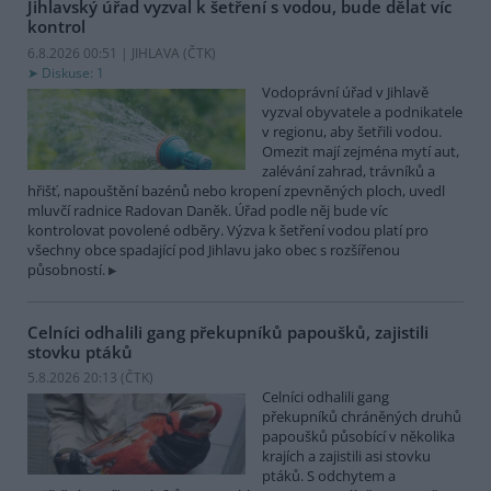
Jihlavský úřad vyzval k šetření s vodou, bude dělat víc
kontrol
6.8.2026 00:51 | JIHLAVA (
ČTK
)
Diskuse: 1
Vodoprávní úřad v Jihlavě
vyzval obyvatele a podnikatele
v regionu, aby šetřili vodou.
Omezit mají zejména mytí aut,
zalévání zahrad, trávníků a
hřišť, napouštění bazénů nebo kropení zpevněných ploch, uvedl
mluvčí radnice Radovan Daněk. Úřad podle něj bude víc
kontrolovat povolené odběry. Výzva k šetření vodou platí pro
všechny obce spadající pod Jihlavu jako obec s rozšířenou
působností.
Celníci odhalili gang překupníků papoušků, zajistili
stovku ptáků
5.8.2026 20:13 (
ČTK
)
Celníci odhalili gang
překupníků chráněných druhů
papoušků působící v několika
krajích a zajistili asi stovku
ptáků. S odchytem a