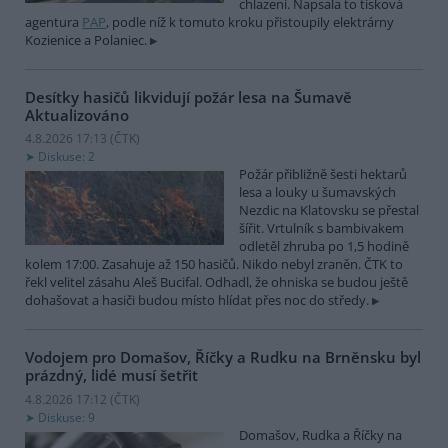
chlazení. Napsala to tisková
agentura
PAP
, podle níž k tomuto kroku přistoupily elektrárny
Kozienice a Polaniec.
Desítky hasičů likvidují požár lesa na Šumavě
Aktualizováno
4.8.2026 17:13 (
ČTK
)
Diskuse: 2
Požár přibližně šesti hektarů
lesa a louky u šumavských
Nezdic na Klatovsku se přestal
šířit. Vrtulník s bambivakem
odletěl zhruba po 1,5 hodině
kolem 17:00. Zasahuje až 150 hasičů. Nikdo nebyl zraněn. ČTK to
řekl velitel zásahu Aleš Bucifal. Odhadl, že ohniska se budou ještě
dohašovat a hasiči budou místo hlídat přes noc do středy.
Vodojem pro Domašov, Říčky a Rudku na Brněnsku byl
prázdný, lidé musí šetřit
4.8.2026 17:12 (
ČTK
)
Diskuse: 9
Domašov, Rudka a Říčky na