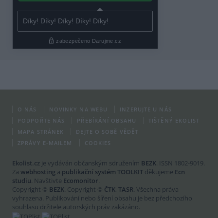
O NÁS
NOVINKY NA WEBU
INZERUJTE U NÁS
PODPOŘTE NÁS
PŘEBÍRÁNÍ OBSAHU
TIŠTĚNÝ EKOLIST
MAPA STRÁNEK
DEJTE O SOBĚ VĚDĚT
ZPRÁVY E-MAILEM
COOKIES
Ekolist.cz
je vydáván občanským sdružením
BEZK
. ISSN 1802-9019.
Za
webhosting
a
publikační systém TOOLKIT
děkujeme
Ecn
studiu
. Navštivte
Ecomonitor
.
Copyright ©
BEZK
. Copyright ©
ČTK
,
TASR
. Všechna práva
vyhrazena. Publikování nebo šíření obsahu je bez předchozího
souhlasu držitele autorských práv zakázáno.