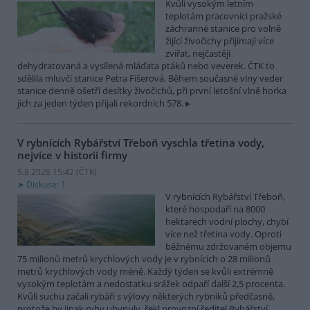
Kvůli vysokým letním
teplotám pracovníci pražské
záchranné stanice pro volně
žijící živočichy přijímají více
zvířat, nejčastěji
dehydratovaná a vysílená mláďata ptáků nebo veverek. ČTK to
sdělila mluvčí stanice Petra Fišerová. Během současné vlny veder
stanice denně ošetří desítky živočichů, při první letošní vlně horka
jich za jeden týden přijali rekordních 578.
V rybnících Rybářství Třeboň vyschla třetina vody,
nejvíce v historii firmy
5.8.2026 15:42 (
ČTK
)
Diskuse: 1
V rybnících Rybářství Třeboň,
které hospodaří na 8000
hektarech vodní plochy, chybí
více než třetina vody. Oproti
běžnému zdržovaném objemu
75 milionů metrů krychlových vody je v rybnících o 28 milionů
metrů krychlových vody méně. Každý týden se kvůli extrémně
vysokým teplotám a nedostatku srážek odpaří další 2,5 procenta.
Kvůli suchu začali rybáři s výlovy některých rybníků předčasně,
protože by jinak ryby uhynuly, řekl provozní ředitel Rybářství