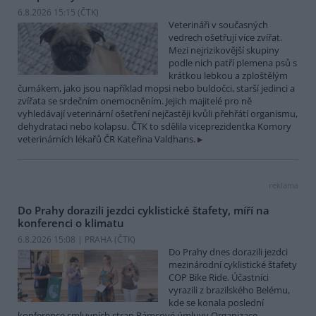
6.8.2026 15:15 (
ČTK
)
Veterináři v současných
vedrech ošetřují více zvířat.
Mezi nejrizikovější skupiny
podle nich patří plemena psů s
krátkou lebkou a zploštělým
čumákem, jako jsou například mopsi nebo buldočci, starší jedinci a
zvířata se srdečním onemocněním. Jejich majitelé pro ně
vyhledávají veterinární ošetření nejčastěji kvůli přehřátí organismu,
dehydrataci nebo kolapsu. ČTK to sdělila viceprezidentka Komory
veterinárních lékařů ČR Kateřina Valdhans.
reklama
Do Prahy dorazili jezdci cyklistické štafety, míří na
konferenci o klimatu
6.8.2026 15:08 | PRAHA (
ČTK
)
Do Prahy dnes dorazili jezdci
mezinárodní cyklistické štafety
COP Bike Ride. Účastníci
vyrazili z brazilského Belému,
kde se konala poslední
konference smluvních stran Rámcové úmluvy Organizace