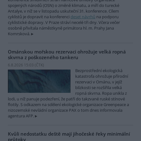
spojených národů (OSN) o změně klimatu, a míří do turecké
Antalye, v níž se v listopadu uskuteční 31. konference. Cílem
cyklistů je dopravit na konferenci
deset návrhů
na podporu
cyklistické dopravy. V Praze stráví necelé tři dny. Včera večer
osobně přivítala náměstkyně primátora hl. m. Prahy Jana
Komrsková.
Ománskou mořskou rezervaci ohrožuje velká ropná
skvrna z poškozeného tankeru
6.8.2026 15:03 (
ČTK
)
Bezprostřední ekologická
katastrofa ohrožuje přírodní
rezervaci v Ománu, v jejíž
blízkosti se rozšířila velká
ropná skvrna. Ropa unikla z
lodi, u níž panuje podezření, že patří do takzvané ruské stínové
flotily. S odkazem na sdělení ekologické organizace Greenpeace a
nizozemské nevládní organizace PAX o tom dnes informovala
agentura AFP.
Kvůli nedostatku deště mají jihočeské řeky minimální
průtoky