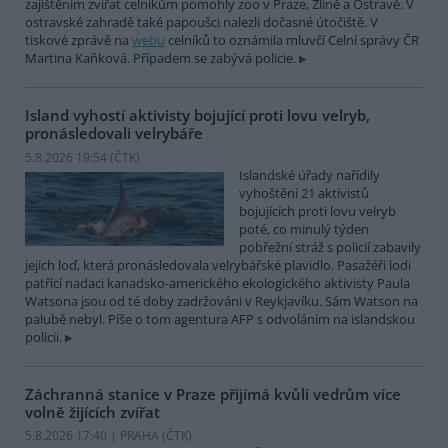
zajištěním zvířat celníkům pomohly zoo v Praze, Zlíně a Ostravě. V
ostravské zahradě také papoušci nalezli dočasné útočiště. V
tiskové zprávě na
webu
celníků to oznámila mluvčí Celní správy ČR
Martina Kaňková. Případem se zabývá policie.
Island vyhostí aktivisty bojující proti lovu velryb,
pronásledovali velrybáře
5.8.2026 19:54 (
ČTK
)
Islandské úřady nařídily
vyhoštění 21 aktivistů
bojujících proti lovu velryb
poté, co minulý týden
pobřežní stráž s policií zabavily
jejich loď, která pronásledovala velrybářské plavidlo. Pasažéři lodi
patřící nadaci kanadsko-amerického ekologického aktivisty Paula
Watsona jsou od té doby zadržováni v Reykjavíku. Sám Watson na
palubě nebyl. Píše o tom agentura AFP s odvoláním na islandskou
policii.
Záchranná stanice v Praze přijímá kvůli vedrům více
volně žijících zvířat
5.8.2026 17:40 | PRAHA (
ČTK
)