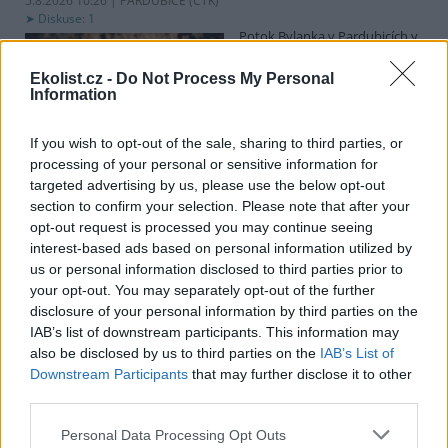
5.8.2026 10:26 | PARDUBICE (
ČTK
)
Diskuse: 1
Potok Bylanka v Pardubicích v
důsledku dlouhodobě nízkých
průtoků a suchého počasí
Ekolist.cz -
Do Not Process My Personal
vyschl. Městský obvod VI chce
Information
využít období bez vody k
vyčištění koryta, a obrátil se proto se žádostí na správce toku,
Povodí Labe. Organizace ale požadavek odmítla s tím, že údržbu
If you wish to opt-out of the sale, sharing to third parties, or
dělala už v červnu a další zásah v tuto chvíli neplánuje, zjistila ČTK.
processing of your personal or sensitive information for
targeted advertising by us, please use the below opt-out
section to confirm your selection. Please note that after your
opt-out request is processed you may continue seeing
Červený chce peníze ušetřené za rekultivaci rozdělit
interest-based ads based on personal information utilized by
obcím podle původní dohody
us or personal information disclosed to third parties prior to
5.8.2026 01:29 (
ČTK
)
your opt-out. You may separately opt-out of the further
Diskuse: 2
disclosure of your personal information by third parties on the
Ministr životního prostředí
Igor Červený (Motoristé) chce
IAB’s list of downstream participants. This information may
peníze, které Severní
also be disclosed by us to third parties on the
IAB’s List of
energetická ušetřila na
Downstream Participants
that may further disclose it to other
rekultivacích hnědouhelného
third parties.
lomu ČSA na Mostecku, rozdělit obcím podle původní dohody.
Uvedl to na síti
X
. Původně chtěla Severní energetická dát peníze
Personal Data Processing Opt Outs
obcím prostřednictvím Státního fondu životního prostředí (SFŽP),