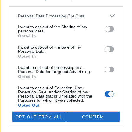
third parties.
V Japonsku, které bojuje s extrémními vedry, uhynuly
tři lvice, píše BBC News
Personal Data Processing Opt Outs
4.8.2026 12:42 (
ČTK
)
Diskuse: 2
I want to opt-out of the Sharing of my
personal data.
Tři lvice v zoologické zahradě v
Opted In
japonském Tokiu uhynuly
pravděpodobně v důsledku
I want to opt-out of the Sale of my
horka. Japonsko se toto léto
Personal Data.
potýká s vlnami extrémních
Opted In
veder, napsal zpravodajský server
BBC News
.
I want to opt-out of processing my
Personal Data for Targeted Advertising.
Ghanský parlament schválil přísný zákon na ochranu
Opted In
kakaových plantáží
4.8.2026 12:39 (
ČTK
)
I want to opt-out of Collection, Use,
Retention, Sale, and/or Sharing of my
Ghanský parlament schválil
Personal Data that Is Unrelated with the
zákon, podle kterého místním
Purposes for which it was collected.
farmářům hrozí až 20 let
Opted Out
vězení, pokud bez souhlasu
úřadů přemění svou kakaovou
OPT OUT FROM ALL
CONFIRM
plantáž na jiný účel. Informovala o tom agentura AP; zákon nyní
čeká na podpis prezidenta Johna Mahamy.