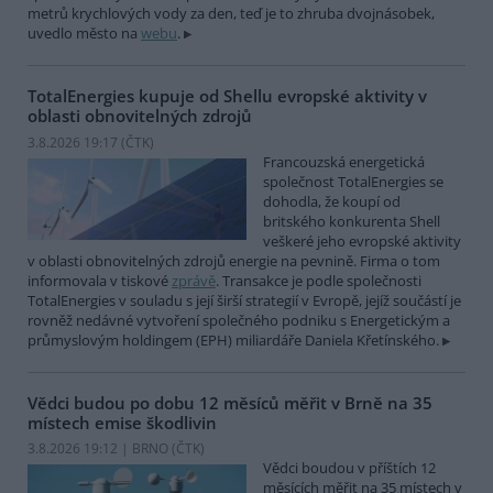
metrů krychlových vody za den, teď je to zhruba dvojnásobek,
uvedlo město na
webu
.
TotalEnergies kupuje od Shellu evropské aktivity v
oblasti obnovitelných zdrojů
3.8.2026 19:17 (
ČTK
)
Francouzská energetická
společnost TotalEnergies se
dohodla, že koupí od
britského konkurenta Shell
veškeré jeho evropské aktivity
v oblasti obnovitelných zdrojů energie na pevnině. Firma o tom
informovala v tiskové
zprávě
. Transakce je podle společnosti
TotalEnergies v souladu s její širší strategií v Evropě, jejíž součástí je
rovněž nedávné vytvoření společného podniku s Energetickým a
průmyslovým holdingem (EPH) miliardáře Daniela Křetínského.
Vědci budou po dobu 12 měsíců měřit v Brně na 35
místech emise škodlivin
3.8.2026 19:12 | BRNO (
ČTK
)
Vědci boudou v příštích 12
měsících měřit na 35 místech v