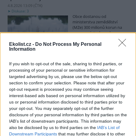
4.8.2026 13:09 (
ČTK
)
Diskuse: 3
Obce dostanou od
ministerstva zemědělství
(MZe) 300 milionů korun na
opravu, výstavbu nebo
odbahnění malých vodních
nádrží. Žádost o dotace mohou podávat od 7. září do 7. října.
Ekolist.cz -
Do Not Process My Personal
Information
Hospodářským zvířatům pomáhají při vedrech remízky
If you wish to opt-out of the sale, sharing to third parties, or
i kamenné stáje
processing of your personal or sensitive information for
4.8.2026 12:52 (
ČTK
)
targeted advertising by us, please use the below opt-out
Hospodářská zvířata na jihu
section to confirm your selection. Please note that after your
Čech se při tropických
opt-out request is processed you may continue seeing
teplotách ochlazují v
remízkách i kamenných stájích.
interest-based ads based on personal information utilized by
Někteří jihočeští farmáři
us or personal information disclosed to third parties prior to
vypouštějí krávy, ovce či koně na pastviny v noci a v největších
your opt-out. You may separately opt-out of the further
vedrech je nechávají uvnitř chladnějších budov. Kvůli suchu
disclosure of your personal information by third parties on the
neroste na loukách tráva a zemědělci musí dobytek přikrmovat
IAB’s list of downstream participants. This information may
zásobami sena na zimu. Vysychají zdroje vody a rostou náklady na
also be disclosed by us to third parties on the
IAB’s List of
její dopravu i na elektřinu na ochlazování zvířat, zjistila ČTK.
Downstream Participants
that may further disclose it to other