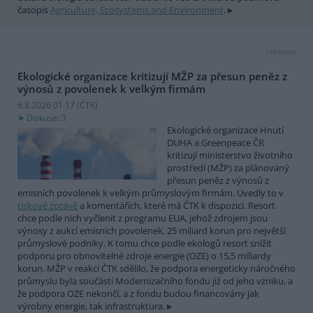
časopis
Agriculture, Ecosystems and Environment
.
reklama
Ekologické organizace kritizují MŽP za přesun peněz z
výnosů z povolenek k velkým firmám
6.8.2026 01:17 (
ČTK
)
Diskuse: 3
Ekologické organizace Hnutí
DUHA a Greenpeace ČR
kritizují ministerstvo životního
prostředí (MŽP) za plánovaný
přesun peněz z výnosů z
emisních povolenek k velkým průmyslovým firmám. Uvedly to v
tiskové zprávě
a komentářích, které má ČTK k dispozici. Resort
chce podle nich vyčlenit z programu EUA, jehož zdrojem jsou
výnosy z aukcí emisních povolenek, 25 miliard korun pro největší
průmyslové podniky. K tomu chce podle ekologů resort snížit
podporu pro obnovitelné zdroje energie (OZE) o 15,5 miliardy
korun. MŽP v reakci ČTK sdělilo, že podpora energeticky náročného
průmyslu byla součástí Modernizačního fondu již od jeho vzniku, a
že podpora OZE nekončí, a z fondu budou financovány jak
výrobny energie, tak infrastruktura.