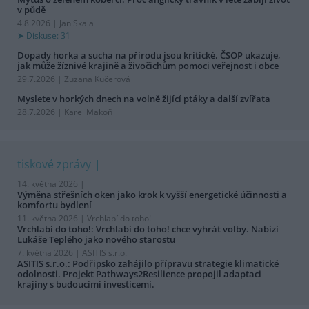
v půdě
4.8.2026 | Jan Skala
Diskuse: 31
Dopady horka a sucha na přírodu jsou kritické. ČSOP ukazuje,
jak může žíznivé krajině a živočichům pomoci veřejnost i obce
29.7.2026 | Zuzana Kučerová
Myslete v horkých dnech na volně žijící ptáky a další zvířata
28.7.2026 | Karel Makoň
tiskové zprávy
14. května 2026 |
Výměna střešních oken jako krok k vyšší energetické účinnosti a
komfortu bydlení
11. května 2026 |
Vrchlabí do toho!
Vrchlabí do toho!: Vrchlabí do toho! chce vyhrát volby. Nabízí
Lukáše Teplého jako nového starostu
7. května 2026 |
ASITIS s.r.o.
ASITIS s.r.o.: Podřipsko zahájilo přípravu strategie klimatické
odolnosti. Projekt Pathways2Resilience propojil adaptaci
krajiny s budoucími investicemi.