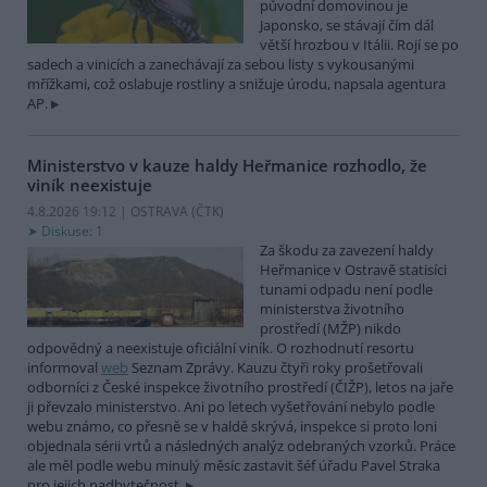
původní domovinou je
Japonsko, se stávají čím dál
větší hrozbou v Itálii. Rojí se po
sadech a vinicích a zanechávají za sebou listy s vykousanými
mřížkami, což oslabuje rostliny a snižuje úrodu, napsala agentura
AP.
Ministerstvo v kauze haldy Heřmanice rozhodlo, že
viník neexistuje
4.8.2026 19:12 | OSTRAVA (
ČTK
)
Diskuse: 1
Za škodu za zavezení haldy
Heřmanice v Ostravě statisíci
tunami odpadu není podle
ministerstva životního
prostředí (MŽP) nikdo
odpovědný a neexistuje oficiální viník. O rozhodnutí resortu
informoval
web
Seznam Zprávy. Kauzu čtyři roky prošetřovali
odborníci z České inspekce životního prostředí (ČIŽP), letos na jaře
ji převzalo ministerstvo. Ani po letech vyšetřování nebylo podle
webu známo, co přesně se v haldě skrývá, inspekce si proto loni
objednala sérii vrtů a následných analýz odebraných vzorků. Práce
ale měl podle webu minulý měsíc zastavit šéf úřadu Pavel Straka
pro jejich nadbytečnost.