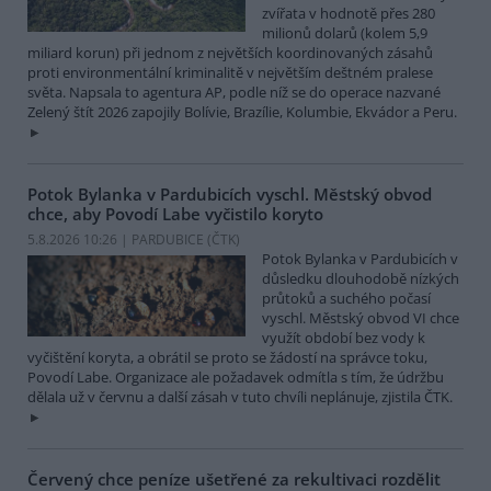
zvířata v hodnotě přes 280
milionů dolarů (kolem 5,9
miliard korun) při jednom z největších koordinovaných zásahů
proti environmentální kriminalitě v největším deštném pralese
světa. Napsala to agentura AP, podle níž se do operace nazvané
Zelený štít 2026 zapojily Bolívie, Brazílie, Kolumbie, Ekvádor a Peru.
Potok Bylanka v Pardubicích vyschl. Městský obvod
chce, aby Povodí Labe vyčistilo koryto
5.8.2026 10:26 | PARDUBICE (
ČTK
)
Potok Bylanka v Pardubicích v
důsledku dlouhodobě nízkých
průtoků a suchého počasí
vyschl. Městský obvod VI chce
využít období bez vody k
vyčištění koryta, a obrátil se proto se žádostí na správce toku,
Povodí Labe. Organizace ale požadavek odmítla s tím, že údržbu
dělala už v červnu a další zásah v tuto chvíli neplánuje, zjistila ČTK.
Červený chce peníze ušetřené za rekultivaci rozdělit