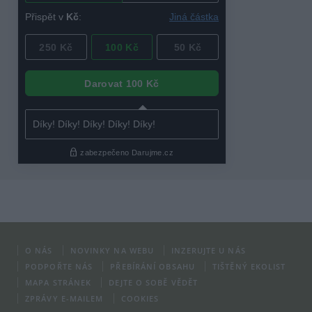
O NÁS
NOVINKY NA WEBU
INZERUJTE U NÁS
PODPOŘTE NÁS
PŘEBÍRÁNÍ OBSAHU
TIŠTĚNÝ EKOLIST
MAPA STRÁNEK
DEJTE O SOBĚ VĚDĚT
ZPRÁVY E-MAILEM
COOKIES