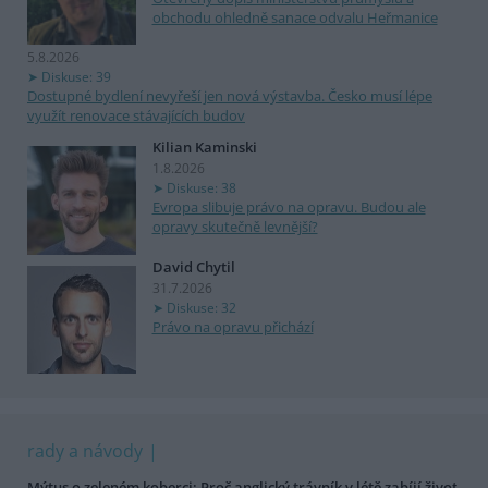
obchodu ohledně sanace odvalu Heřmanice
5.8.2026
Diskuse: 39
Dostupné bydlení nevyřeší jen nová výstavba. Česko musí lépe
využít renovace stávajících budov
Kilian Kaminski
1.8.2026
Diskuse: 38
Evropa slibuje právo na opravu. Budou ale
opravy skutečně levnější?
David Chytil
31.7.2026
Diskuse: 32
Právo na opravu přichází
rady a návody
Mýtus o zeleném koberci: Proč anglický trávník v létě zabíjí život