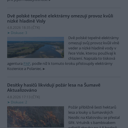
Dvě polské tepelné elektrárny omezují provoz kvůli
nízké hladině Visly
4.8.2026 18:35 (
ČTK
)
Diskuse: 3
Dvě polské tepelné elektrárny
omezují svůj provoz kvůli vlně
veder a nízké hladině vody v
řece Visle, kterou používají k
chlazení. Napsala to tisková
agentura
PAP
, podle níž k tomuto kroku přistoupily elektrárny
Kozienice a Polaniec.
Desítky hasičů likvidují požár lesa na Šumavě
Aktualizováno
4.8.2026 17:13 (
ČTK
)
Diskuse: 2
Požár přibližně šesti hektarů
lesa a louky u šumavských
Nezdic na Klatovsku se přestal
šířit. Vrtulník s bambivakem
odletěl zhruba po 1,5 hodině