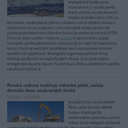
energetická hodlá sama
rozhodnout o využití peněz,
které ušetřila na rekultivacích
hnědouhelného lomu ČSA na
Mostecku. Hodlá jednat přímo s obcemi v okolí těžební oblasti a
dohodnout se na podpoře s nimi. Původně chtěla peníze dát
obcím prostřednictvím Státního fondu životního prostředí (SFŽP).
Firma to dnes uvedla v tiskové
zprávě
. O jakou částku půjde,
neuvedla, podle předchozích informací by to měly být stamiliony
korun. Fond se nechtěl k prohlášení ani k avizovaným krokům
společnosti vyjadřovat. Ekologické organizace přístup firmy
kritizují, podle nich se naplnily jejich obavy, že si chce majitel
energetické skupiny Sev.en Pavel Tykač většinu ušetřených peněz z
rekultivací nechat.
Římská radnice rozšiřuje městské pláže, začala
demolicí dvou soukromých klubů
3.8.2026 12:32 (
ČTK
)
Na pláži Ostia na předměstí
Říma začali bourat několik
budov, které patřily
soukromému podniku a které
město kvůli nelegální výstavbě
a porušení dalších předpisů zabavilo. Jde o součást úsilí vedení