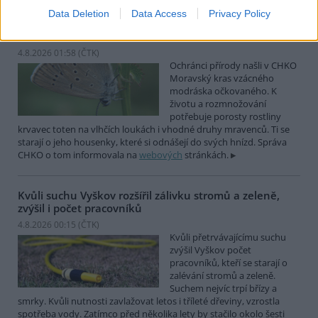
Data Deletion
Data Access
Privacy Policy
Ochránci přírody našli v Moravském krasu vzácného
modráska očkovaného
4.8.2026 01:58 (
ČTK
)
Ochránci přírody našli v CHKO
Moravský kras vzácného
modráska očkovaného. K
životu a rozmnožování
potřebuje porosty rostliny
krvavec toten na vlhčích loukách i vhodné druhy mravenců. Ti se
starají o jeho housenky, které si odnášejí do svých hnízd. Správa
CHKO o tom informovala na
webových
stránkách.
Kvůli suchu Vyškov rozšířil zálivku stromů a zeleně,
zvýšil i počet pracovníků
4.8.2026 00:15 (
ČTK
)
Kvůli přetrvávajícímu suchu
zvýšil Vyškov počet
pracovníků, kteří se starají o
zalévání stromů a zeleně.
Suchem nejvíc trpí břízy a
smrky. Kvůli nutnosti zavlažovat letos i tříleté dřeviny, vzrostla
spotřeba vody. Zatímco před několika lety by stačilo okolo šesti