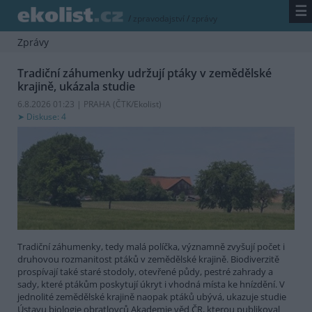
☰
/
zpravodajství
/
zprávy
Zprávy
Tradiční záhumenky udržují ptáky v zemědělské
krajině, ukázala studie
6.8.2026 01:23 | PRAHA (
ČTK/Ekolist
)
Diskuse: 4
Tradiční záhumenky, tedy malá políčka, významně zvyšují počet i
druhovou rozmanitost ptáků v zemědělské krajině. Biodiverzitě
prospívají také staré stodoly, otevřené půdy, pestré zahrady a
sady, které ptákům poskytují úkryt i vhodná místa ke hnízdění. V
jednolité zemědělské krajině naopak ptáků ubývá, ukazuje studie
Ústavu biologie obratlovců Akademie věd ČR, kterou publikoval