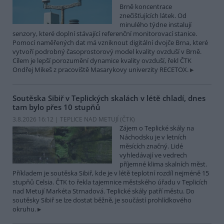
Brně koncentrace
znečišťujících látek. Od
minulého týdne instalují
senzory, které doplní stávající referenční monitorovací stanice.
Pomocí naměřených dat má vzniknout digitální dvojče Brna, které
vytvoří podrobný časoprostorový model kvality ovzduší v Brně.
Cílem je lepší porozumění dynamice kvality ovzduší, řekl ČTK
Ondřej Mikeš z pracoviště Masarykovy univerzity RECETOX.
Soutěska Sibiř v Teplických skalách v létě chladí, dnes
tam bylo přes 10 stupňů
3.8.2026 16:12 | TEPLICE NAD METUJÍ (
ČTK
)
Zájem o Teplické skály na
Náchodsku je v letních
měsících značný. Lidé
vyhledávají ve vedrech
příjemné klima skalních měst.
Příkladem je soutěska Sibiř, kde je v létě teplotní rozdíl nejméně 15
stupňů Celsia. ČTK to řekla tajemnice městského úřadu v Teplicích
nad Metují Markéta Strnadová. Teplické skály patří městu. Do
soutěsky Sibiř se lze dostat běžně, je součástí prohlídkového
okruhu.