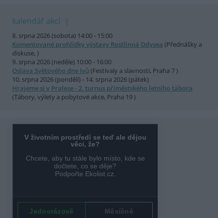
kalendář akcí
8. srpna 2026 (sobota) 14:00 - 15:00
Komentované prohlídky výstavy Rostlinná Odysea
(Přednášky a
diskuse, )
9. srpna 2026 (neděle) 10:00 - 16:00
Oslava Světového dne lvů
(Festivaly a slavnosti, Praha 7 )
10. srpna 2026 (pondělí) - 14. srpna 2026 (pátek)
Hrajeme si v Pralese - 2. turnus příměstského letního tábora
(Tábory, výlety a pobytové akce, Praha 19 )