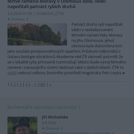
Mrtvé rameno Moravy v Olomouci ožilo, vědci
napočítali patnáct rybích druhů
3.8.2026 01:56 | OLOMOUC (
ČTK
)
Diskuse: 2
Patnáct druhů ryb napočítali
vědci v revitalizovaném
Mrtvém rameni řeky Moravy
na jihu Olomouce, jehož
obnova byla dokončena loni
jako součást protipovodňových opatření. Průzkum odborníků z
Ústavu biologie obratlovců Akademie věd ČR zároveň potvrdil, že
se v lokalitě ryby přirozeně rozmnožují. Město bude vývoj Mrtvého
ramene i navazujícího území sledovat také v dalších letech. ČTK to
sdělil
vedoucí odboru životního prostředí magistrátu Petr Loyka.
1
|
2
|
3
|
4
|
..
|
1580
|
»
komentáře
nejnovější
nejčtenější
Jiří Michalisko
6.8.2026
Diskuse: 3
Otevřený dopis ministerstvu průmyslu a