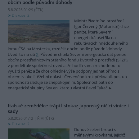
obcím podle původní dohody
5.8.2026 01:29 (
ČTK
)
Diskuse: 2
Ministr životního prostředí
Igor Červený (Motoristé) chce
peníze, které Severní
energetická ušetřila na
rekultivacích hnědouhelného
lomu ČSA na Mostecku, rozdělit obcím podle původní dohody.
Uvedl to na síti
X
. Původně chtěla Severní energetická dát peníze
obcím prostřednictvím Státního fondu životního prostředí (SFŽP),
v pondělí ale společnost uvedla, že hodlá sama rozhodnout o
využití peněz a že chce ohledně výše podpory jednat přímo s
obcemi v okolí těžební oblasti. Červeného krok překvapil, postup
společnosti sleduje se znepokojením. Společnost patří do
energetické skupiny Sev.en, kterou vlastní Pavel Tykač.
Italské zemědělce trápí listokaz japonský ničící vinice i
sady
5.8.2026 01:12 | ŘÍM (
ČTK
)
Diskuse: 2
Duhově zelení brouci s
měňavými krovkami, jejichž