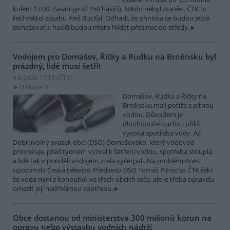
kolem 17:00. Zasahuje až 150 hasičů. Nikdo nebyl zraněn. ČTK to
řekl velitel zásahu Aleš Bucifal. Odhadl, že ohniska se budou ještě
dohašovat a hasiči budou místo hlídat přes noc do středy.
Vodojem pro Domašov, Říčky a Rudku na Brněnsku byl
prázdný, lidé musí šetřit
4.8.2026 17:12 (
ČTK
)
Diskuse: 5
Domašov, Rudka a Říčky na
Brněnsku mají potíže s pitnou
vodou. Důvodem je
dlouhodobé sucho i příliš
vysoká spotřeba vody. Ač
Dobrovolný svazek obcí (DSO) Domašovsko, který vodovod
provozuje, před týdnem vyzval k šetření vodou, spotřeba stoupla,
a lidé tak v pondělí vodojem zcela vyčerpali. Na problém dnes
upozornila Česká televize. Předseda DSO Tomáš Pitrocha ČTK řekl,
že voda nyní z kohoutků ve třech obcích teče, ale je třeba opravdu
omezit její nadměrnou spotřebu.
Obce dostanou od ministerstva 300 milionů korun na
opravu nebo výstavbu vodních nádrží