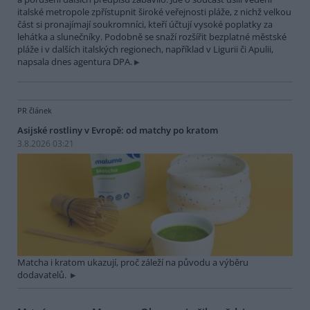
italské metropole zpřístupnit široké veřejnosti pláže, z nichž velkou
část si pronajímají soukromníci, kteří účtují vysoké poplatky za
lehátka a slunečníky. Podobně se snaží rozšířit bezplatné městské
pláže i v dalších italských regionech, například v Ligurii či Apulii,
napsala dnes agentura DPA.
PR článek
Asijské rostliny v Evropě: od matchy po kratom
3.8.2026 03:21
Matcha i kratom ukazují, proč záleží na původu a výběru
dodavatelů.