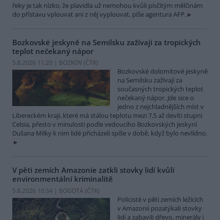
řeky je tak nízko, že plavidla už nemohou kvůli písčitým mělčinám
do přístavu vplouvat ani z něj vyplouvat, píše agentura AFP.
Bozkovské jeskyně na Semilsku zažívají za tropických
teplot nečekaný nápor
5.8.2026 11:20 | BOZKOV (
ČTK
)
Bozkovské dolomitové jeskyně
na Semilsku zažívají za
současných tropických teplot
nečekaný nápor. Jde sice o
jedno z nejchladnějších míst v
Libereckém kraji, které má stálou teplotu mezi 7,5 až devíti stupni
Celsia, přesto v minulosti podle vedoucího Bozkovských jeskyní
Dušana Milky k nim lidé přicházeli spíše v době, když bylo nevlídno.
V pěti zemích Amazonie zatkli stovky lidí kvůli
environmentální kriminalitě
5.8.2026 10:34 | BOGOTÁ (
ČTK
)
Policisté v pěti zemích ležících
v Amazonii pozatýkali stovky
lidí a zabavili dřevo, minerály i