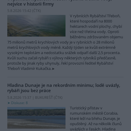
nejvíce v historii firmy
5.8.2026 15:42 (
ČTK
)
V rybnících Rybářství Třeboň,
které hospodaří na 8000
hektarech vodní plochy, chybí
více než třetina vody. Oproti
běžnému zdržovaném objemu
75 milionů metrů krychlových vody je v rybnících o 28 milionů
metrů krychlových vody méně. Každý týden se kvůli extrémně
vysokým teplotám a nedostatku srážek odpaří další 2,5 procenta.
Kvůli suchu začali rybáři s výlovy některých rybníků předčasně,
protože by jinak ryby uhynuly, řekl provozní ředitel Rybářství
Třeboň Vladimír Kukačka.
Hladina Dunaje je na rekordním minimu; lodě uvázly,
rybáři jsou bez práce
5.8.2026 15:37 | BUKUREŠŤ (
ČTK
)
Diskuse: 8
Turistický přístav v
rumunském městě Corabia,
které leží na břehu Dunaje, je
opuštěný. Až na několik člunů
uvázlých v řasách. Hladina