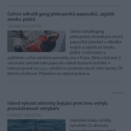
Celníci odhalili gang překupníků papoušků, zajistili
stovku ptáků
5.8.2026 20:13 (
ČTK
)
Celníci odhalili gang
překupníků chráněných druhů
papoušků působící v několika
krajích a zajistili asi stovku
ptáků. S odchytem a
zajištěním zvířat celníkům pomohly zoo v Praze, Zlíně a Ostravě. V
ostravské zahradě také papoušci nalezli dočasné útočiště. V
tiskové zprávě na
webu
celníků to oznámila mluvčí Celní správy ČR
Martina Kaňková. Případem se zabývá policie.
reklama
Island vyhostí aktivisty bojující proti lovu velryb,
pronásledovali velrybáře
5.8.2026 19:54 (
ČTK
)
Islandské úřady nařídily
vyhoštění 21 aktivistů
bojujících proti lovu velryb