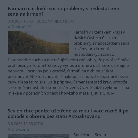
Farmáři mají kvůli suchu problémy s nedostatkem
sena na krmení
3.8.2026 15:55 | ŽELEZNÝ ÚJEZD (
ČTK
)
Diskuse: 12
Farmáři v Plzeňském kraji i v
dalších částech Česka mají
problémy s nedostatkem sena
a slámy pro krmení
hospodářských zvířat.
Dlouhodobé sucho a pokračující vedra způsobily, že první seč měla
proti běžným letům třetinový výnos a druhé a další seče už zřejmě
nebudou. Pastviny jsou vyschlé, farmáři na nich musí skot
přikrmovat. Někteří chovatelé nakupují seno za trojnásobek běžné
ceny, třeba i z Polska. Další připravují zmenšení stád krav, protože
se kromě nedostatku krmení zároveň výrazně snížila výkupní cena
mléka a v posledních dnech i hovězího masa, zjistila ČTK.
Sev.en chce peníze ušetřené za rekultivace rozdělit po
dohodě s obcemi,bez státu
Aktualizováno
3.8.2026 12:35 (
ČTK
)
Diskuse: 2
Společnost Severní