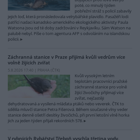
poté, co minulý týden
pobřežní stráž s policií zabavily
jejich loď, která pronásledovala velrybářské plavidlo. Pasažéři lodi
patřící nadaci kanadsko-amerického ekologického aktivisty Paula
Watsona jsou od té doby zadržováni v Reykjavíku. Sám Watson na
palubě nebyl. Píše o tom agentura AFP s odvoláním na islandskou
policii.
Záchranná stanice v Praze přijímá kvůli vedrům více
volně žijících zvířat
5.8.2026 17:40 | PRAHA (
ČTK
)
Kvůli vysokým letním
teplotám pracovníci pražské
záchranné stanice pro volně
žijící živočichy přijímají více
zvířat, nejčastěji
dehydratovaná a vysílená mláďata ptáků nebo veverek. ČTK to
sdělila mluvčí stanice Petra Fišerová. Během současné vlny veder
stanice denně ošetří desítky živočichů, při první letošní vlně horka
jich za jeden týden přijali rekordních 578.
V rybnících Rybářství Třeboň vyschla třetina vody,