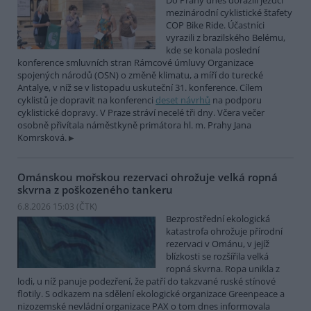
Do Prahy dnes dorazili jezdci
mezinárodní cyklistické štafety
COP Bike Ride. Účastníci
vyrazili z brazilského Belému,
kde se konala poslední
konference smluvních stran Rámcové úmluvy Organizace
spojených národů (OSN) o změně klimatu, a míří do turecké
Antalye, v níž se v listopadu uskuteční 31. konference. Cílem
cyklistů je dopravit na konferenci
deset návrhů
na podporu
cyklistické dopravy. V Praze stráví necelé tři dny. Včera večer
osobně přivítala náměstkyně primátora hl. m. Prahy Jana
Komrsková.
Ománskou mořskou rezervaci ohrožuje velká ropná
skvrna z poškozeného tankeru
6.8.2026 15:03 (
ČTK
)
Bezprostřední ekologická
katastrofa ohrožuje přírodní
rezervaci v Ománu, v jejíž
blízkosti se rozšířila velká
ropná skvrna. Ropa unikla z
lodi, u níž panuje podezření, že patří do takzvané ruské stínové
flotily. S odkazem na sdělení ekologické organizace Greenpeace a
nizozemské nevládní organizace PAX o tom dnes informovala