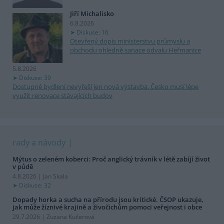
Jiří Michalisko
6.8.2026
Diskuse: 16
Otevřený dopis ministerstvu průmyslu a
obchodu ohledně sanace odvalu Heřmanice
5.8.2026
Diskuse: 39
Dostupné bydlení nevyřeší jen nová výstavba. Česko musí lépe
využít renovace stávajících budov
rady a návody
Mýtus o zeleném koberci: Proč anglický trávník v létě zabíjí život
v půdě
4.8.2026 | Jan Skala
Diskuse: 32
Dopady horka a sucha na přírodu jsou kritické. ČSOP ukazuje,
jak může žíznivé krajině a živočichům pomoci veřejnost i obce
29.7.2026 | Zuzana Kučerová