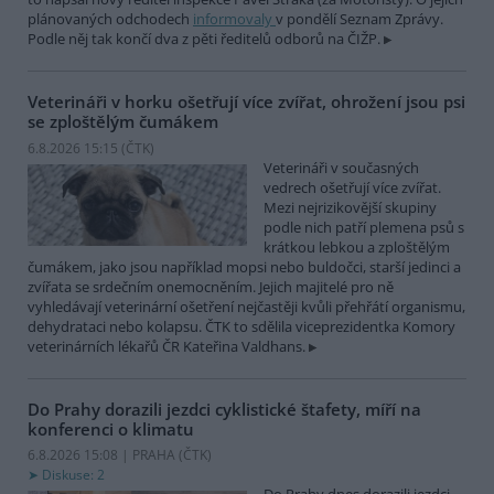
plánovaných odchodech
informovaly
v pondělí Seznam Zprávy.
Podle něj tak končí dva z pěti ředitelů odborů na ČIŽP.
Veterináři v horku ošetřují více zvířat, ohrožení jsou psi
se zploštělým čumákem
6.8.2026 15:15 (
ČTK
)
Veterináři v současných
vedrech ošetřují více zvířat.
Mezi nejrizikovější skupiny
podle nich patří plemena psů s
krátkou lebkou a zploštělým
čumákem, jako jsou například mopsi nebo buldočci, starší jedinci a
zvířata se srdečním onemocněním. Jejich majitelé pro ně
vyhledávají veterinární ošetření nejčastěji kvůli přehřátí organismu,
dehydrataci nebo kolapsu. ČTK to sdělila viceprezidentka Komory
veterinárních lékařů ČR Kateřina Valdhans.
Do Prahy dorazili jezdci cyklistické štafety, míří na
konferenci o klimatu
6.8.2026 15:08 | PRAHA (
ČTK
)
Diskuse: 2