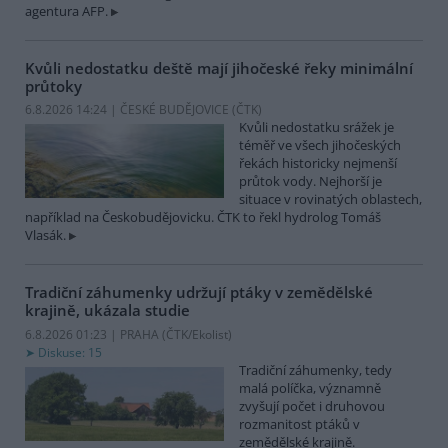
agentura AFP.
Kvůli nedostatku deště mají jihočeské řeky minimální
průtoky
6.8.2026 14:24 | ČESKÉ BUDĚJOVICE (
ČTK
)
Kvůli nedostatku srážek je
téměř ve všech jihočeských
řekách historicky nejmenší
průtok vody. Nejhorší je
situace v rovinatých oblastech,
například na Českobudějovicku. ČTK to řekl hydrolog Tomáš
Vlasák.
Tradiční záhumenky udržují ptáky v zemědělské
krajině, ukázala studie
6.8.2026 01:23 | PRAHA (
ČTK/Ekolist
)
Diskuse: 15
Tradiční záhumenky, tedy
malá políčka, významně
zvyšují počet i druhovou
rozmanitost ptáků v
zemědělské krajině.