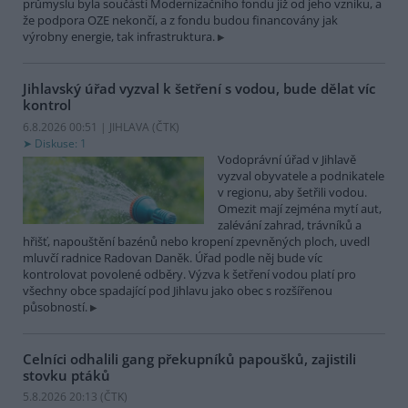
průmyslu byla součástí Modernizačního fondu již od jeho vzniku, a
že podpora OZE nekončí, a z fondu budou financovány jak
výrobny energie, tak infrastruktura.
Jihlavský úřad vyzval k šetření s vodou, bude dělat víc
kontrol
6.8.2026 00:51 | JIHLAVA (
ČTK
)
Diskuse: 1
Vodoprávní úřad v Jihlavě
vyzval obyvatele a podnikatele
v regionu, aby šetřili vodou.
Omezit mají zejména mytí aut,
zalévání zahrad, trávníků a
hřišť, napouštění bazénů nebo kropení zpevněných ploch, uvedl
mluvčí radnice Radovan Daněk. Úřad podle něj bude víc
kontrolovat povolené odběry. Výzva k šetření vodou platí pro
všechny obce spadající pod Jihlavu jako obec s rozšířenou
působností.
Celníci odhalili gang překupníků papoušků, zajistili
stovku ptáků
5.8.2026 20:13 (
ČTK
)