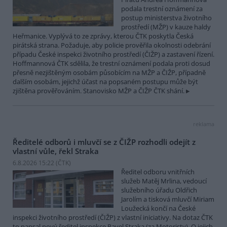
podala trestní oznámení za
postup ministerstva životního
prostředí (MŽP) v kauze haldy
Heřmanice. Vyplývá to ze zprávy, kterou ČTK poskytla Česká
pirátská strana. Požaduje, aby policie prověřila okolnosti odebrání
případu České inspekci životního prostředí (ČIŽP) a zastavení řízení.
Hoffmannová ČTK sdělila, že trestní oznámení podala proti dosud
přesně nezjištěným osobám působícím na MŽP a ČIŽP, případně
dalším osobám, jejichž účast na popsaném postupu může být
zjištěna prověřováním. Stanovisko MŽP a ČIŽP ČTK shání.
reklama
Ředitelé odborů i mluvčí se z ČIŽP rozhodli odejít z
vlastní vůle, řekl Straka
6.8.2026 15:22 (
ČTK
)
Ředitel odboru vnitřních
služeb Matěj Mrlina, vedoucí
služebního úřadu Oldřich
Jarolím a tisková mluvčí Miriam
Loužecká končí na České
inspekci životního prostředí (ČIŽP) z vlastní iniciativy. Na dotaz ČTK
to napsal nový ředitel inspekce Pavel Straka (za Motoristy). O jejich