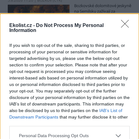
5.8.2026 11:20 | BOZKOV (
ČTK
)
Bozkovské dolomitové jeskyně
na Semilsku zažívají za
současných tropických teplot
nečekaný nápor. Jde sice o
Ekolist.cz -
Do Not Process My Personal
jedno z nejchladnějších míst v
Information
Libereckém kraji, které má stálou teplotu mezi 7,5 až devíti stupni
Celsia, přesto v minulosti podle vedoucího Bozkovských jeskyní
Dušana Milky k nim lidé přicházeli spíše v době, když bylo nevlídno.
If you wish to opt-out of the sale, sharing to third parties, or
processing of your personal or sensitive information for
targeted advertising by us, please use the below opt-out
section to confirm your selection. Please note that after your
V pěti zemích Amazonie zatkli stovky lidí kvůli
opt-out request is processed you may continue seeing
environmentální kriminalitě
interest-based ads based on personal information utilized by
5.8.2026 10:34 | BOGOTÁ (
ČTK
)
us or personal information disclosed to third parties prior to
Policisté v pěti zemích ležících
your opt-out. You may separately opt-out of the further
v Amazonii pozatýkali stovky
lidí a zabavili dřevo, minerály i
disclosure of your personal information by third parties on the
zvířata v hodnotě přes 280
IAB’s list of downstream participants. This information may
milionů dolarů (kolem 5,9
also be disclosed by us to third parties on the
IAB’s List of
miliard korun) při jednom z největších koordinovaných zásahů
Downstream Participants
that may further disclose it to other
proti environmentální kriminalitě v největším deštném pralese
third parties.
světa. Napsala to agentura AP, podle níž se do operace nazvané
Zelený štít 2026 zapojily Bolívie, Brazílie, Kolumbie, Ekvádor a Peru.
Personal Data Processing Opt Outs