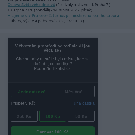
Oslava Světového dne lvů
(Festivaly a slavnosti, Praha 7 )
10. srpna 2026 (pondělí) - 14. srpna 2026 (pátek)
Hrajeme si v Pralese - 2. turnus příměstského letního tábora
(Tábory, výlety a pobytové akce, Praha 19 )