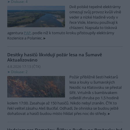
Diskuse: 4
Dvě polské tepelné elektrárny
omezují svůj provoz kvůli vlně
veder a nízké hladině vody v
řece Visle, kterou používají k
chlazení. Napsala to tisková
agentura
PAP
, podle níž k tomuto kroku přistoupily elektrárny
Kozienice a Polaniec.
Desítky hasičů likvidují požár lesa na Šumavě
Aktualizováno
4.8.2026 17:13 (
ČTK
)
Diskuse: 2
Požár přibližně šesti hektarů
lesa a louky u šumavských
Nezdic na Klatovsku se přestal
šířit. Vrtulník s bambivakem
odletěl zhruba po 1,5 hodině
kolem 17:00. Zasahuje až 150 hasičů. Nikdo nebyl zraněn. ČTK to
řekl velitel zásahu Aleš Bucifal. Odhadl, že ohniska se budou ještě
dohašovat a hasiči budou místo hlídat přes noc do středy.