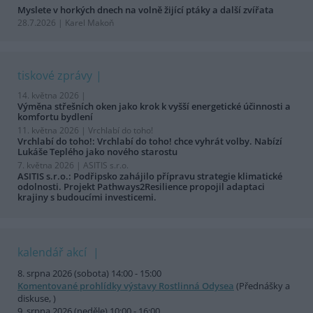
Myslete v horkých dnech na volně žijící ptáky a další zvířata
28.7.2026 | Karel Makoň
tiskové zprávy
14. května 2026 |
Výměna střešních oken jako krok k vyšší energetické účinnosti a
komfortu bydlení
11. května 2026 |
Vrchlabí do toho!
Vrchlabí do toho!: Vrchlabí do toho! chce vyhrát volby. Nabízí
Lukáše Teplého jako nového starostu
7. května 2026 |
ASITIS s.r.o.
ASITIS s.r.o.: Podřipsko zahájilo přípravu strategie klimatické
odolnosti. Projekt Pathways2Resilience propojil adaptaci
krajiny s budoucími investicemi.
kalendář akcí
8. srpna 2026 (sobota) 14:00 - 15:00
Komentované prohlídky výstavy Rostlinná Odysea
(Přednášky a
diskuse, )
9. srpna 2026 (neděle) 10:00 - 16:00