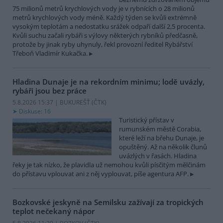
75 milionů metrů krychlových vody je v rybnících o 28 milionů
metrů krychlových vody méně. Každý týden se kvůli extrémně
vysokým teplotám a nedostatku srážek odpaří další 2,5 procenta.
Kvůli suchu začali rybáři s výlovy některých rybníků předčasně,
protože by jinak ryby uhynuly, řekl provozní ředitel Rybářství
Třeboň Vladimír Kukačka.
Hladina Dunaje je na rekordním minimu; lodě uvázly,
rybáři jsou bez práce
5.8.2026 15:37 | BUKUREŠŤ (
ČTK
)
Diskuse: 16
Turistický přístav v
rumunském městě Corabia,
které leží na břehu Dunaje, je
opuštěný. Až na několik člunů
uvázlých v řasách. Hladina
řeky je tak nízko, že plavidla už nemohou kvůli písčitým mělčinám
do přístavu vplouvat ani z něj vyplouvat, píše agentura AFP.
Bozkovské jeskyně na Semilsku zažívají za tropických
teplot nečekaný nápor