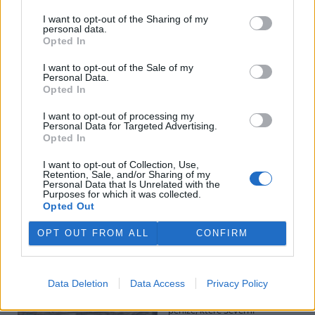
I want to opt-out of the Sharing of my
personal data.
Potok Bylanka v Pardubicích vyschl. Městský obvod
Opted In
chce, aby Povodí Labe vyčistilo koryto
5.8.2026 10:26 | PARDUBICE (
ČTK
)
I want to opt-out of the Sale of my
Diskuse: 1
Personal Data.
Potok Bylanka v Pardubicích v
Opted In
důsledku dlouhodobě nízkých
průtoků a suchého počasí
I want to opt-out of processing my
Personal Data for Targeted Advertising.
vyschl. Městský obvod VI chce
Opted In
využít období bez vody k
vyčištění koryta, a obrátil se proto se žádostí na správce toku,
I want to opt-out of Collection, Use,
Povodí Labe. Organizace ale požadavek odmítla s tím, že údržbu
Retention, Sale, and/or Sharing of my
dělala už v červnu a další zásah v tuto chvíli neplánuje, zjistila ČTK.
Personal Data that Is Unrelated with the
Purposes for which it was collected.
Opted Out
Červený chce peníze ušetřené za rekultivaci rozdělit
OPT OUT FROM ALL
CONFIRM
obcím podle původní dohody
5.8.2026 01:29 (
ČTK
)
Diskuse: 2
Data Deletion
Data Access
Privacy Policy
Ministr životního prostředí
Igor Červený (Motoristé) chce
peníze, které Severní