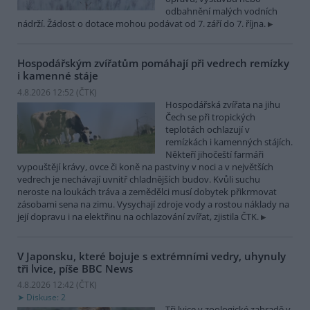
odbahnění malých vodních
nádrží. Žádost o dotace mohou podávat od 7. září do 7. října.
Hospodářským zvířatům pomáhají při vedrech remízky
i kamenné stáje
4.8.2026 12:52 (
ČTK
)
Hospodářská zvířata na jihu
Čech se při tropických
teplotách ochlazují v
remízkách i kamenných stájích.
Někteří jihočeští farmáři
vypouštějí krávy, ovce či koně na pastviny v noci a v největších
vedrech je nechávají uvnitř chladnějších budov. Kvůli suchu
neroste na loukách tráva a zemědělci musí dobytek přikrmovat
zásobami sena na zimu. Vysychají zdroje vody a rostou náklady na
její dopravu i na elektřinu na ochlazování zvířat, zjistila ČTK.
V Japonsku, které bojuje s extrémními vedry, uhynuly
tři lvice, píše BBC News
4.8.2026 12:42 (
ČTK
)
Diskuse: 2
Tři lvice v zoologické zahradě v