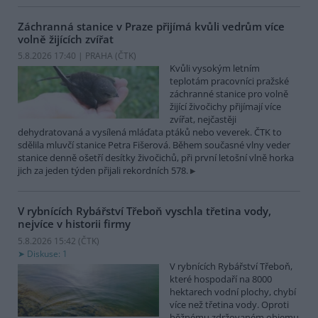
Záchranná stanice v Praze přijímá kvůli vedrům více
volně žijících zvířat
5.8.2026 17:40 | PRAHA (
ČTK
)
Kvůli vysokým letním
teplotám pracovníci pražské
záchranné stanice pro volně
žijící živočichy přijímají více
zvířat, nejčastěji
dehydratovaná a vysílená mláďata ptáků nebo veverek. ČTK to
sdělila mluvčí stanice Petra Fišerová. Během současné vlny veder
stanice denně ošetří desítky živočichů, při první letošní vlně horka
jich za jeden týden přijali rekordních 578.
V rybnících Rybářství Třeboň vyschla třetina vody,
nejvíce v historii firmy
5.8.2026 15:42 (
ČTK
)
Diskuse: 1
V rybnících Rybářství Třeboň,
které hospodaří na 8000
hektarech vodní plochy, chybí
více než třetina vody. Oproti
běžnému zdržovaném objemu