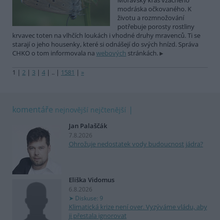
Moravský kras vzácného
modráska očkovaného. K
životu a rozmnožování
potřebuje porosty rostliny
krvavec toten na vlhčích loukách i vhodné druhy mravenců. Ti se
starají o jeho housenky, které si odnášejí do svých hnízd. Správa
CHKO o tom informovala na
webových
stránkách.
1
|
2
|
3
|
4
|
..
|
1581
|
»
komentáře
nejnovější
nejčtenější
Jan Palaščák
7.8.2026
Ohrožuje nedostatek vody budoucnost jádra?
Eliška Vidomus
6.8.2026
Diskuse: 9
Klimatická krize není over. Vyzýváme vládu, aby
ji přestala ignorovat