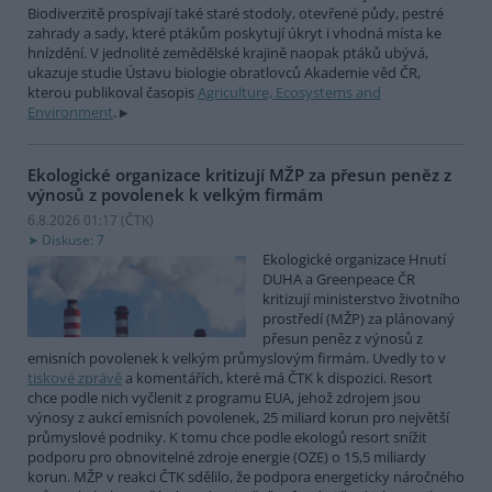
Biodiverzitě prospívají také staré stodoly, otevřené půdy, pestré
zahrady a sady, které ptákům poskytují úkryt i vhodná místa ke
hnízdění. V jednolité zemědělské krajině naopak ptáků ubývá,
ukazuje studie Ústavu biologie obratlovců Akademie věd ČR,
kterou publikoval časopis
Agriculture, Ecosystems and
Environment
.
Ekologické organizace kritizují MŽP za přesun peněz z
výnosů z povolenek k velkým firmám
6.8.2026 01:17 (
ČTK
)
Diskuse: 7
Ekologické organizace Hnutí
DUHA a Greenpeace ČR
kritizují ministerstvo životního
prostředí (MŽP) za plánovaný
přesun peněz z výnosů z
emisních povolenek k velkým průmyslovým firmám. Uvedly to v
tiskové zprávě
a komentářích, které má ČTK k dispozici. Resort
chce podle nich vyčlenit z programu EUA, jehož zdrojem jsou
výnosy z aukcí emisních povolenek, 25 miliard korun pro největší
průmyslové podniky. K tomu chce podle ekologů resort snížit
podporu pro obnovitelné zdroje energie (OZE) o 15,5 miliardy
korun. MŽP v reakci ČTK sdělilo, že podpora energeticky náročného