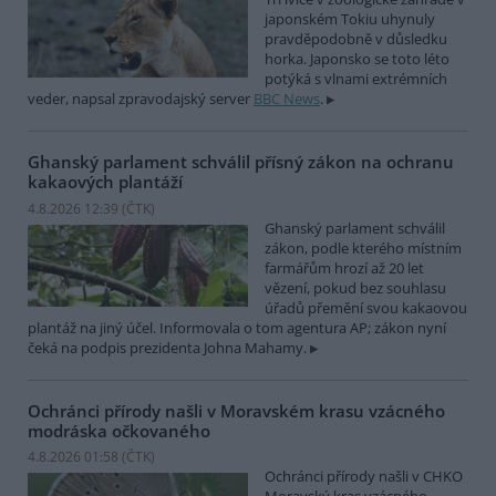
japonském Tokiu uhynuly
pravděpodobně v důsledku
horka. Japonsko se toto léto
potýká s vlnami extrémních
veder, napsal zpravodajský server
BBC News
.
Ghanský parlament schválil přísný zákon na ochranu
kakaových plantáží
4.8.2026 12:39 (
ČTK
)
Ghanský parlament schválil
zákon, podle kterého místním
farmářům hrozí až 20 let
vězení, pokud bez souhlasu
úřadů přemění svou kakaovou
plantáž na jiný účel. Informovala o tom agentura AP; zákon nyní
čeká na podpis prezidenta Johna Mahamy.
Ochránci přírody našli v Moravském krasu vzácného
modráska očkovaného
4.8.2026 01:58 (
ČTK
)
Ochránci přírody našli v CHKO