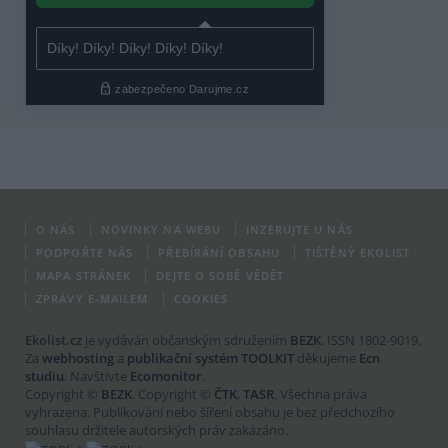
O NÁS
NOVINKY NA WEBU
INZERUJTE U NÁS
PODPOŘTE NÁS
PŘEBÍRÁNÍ OBSAHU
TIŠTĚNÝ EKOLIST
MAPA STRÁNEK
DEJTE O SOBĚ VĚDĚT
ZPRÁVY E-MAILEM
COOKIES
Ekolist.cz
je vydáván občanským sdružením
BEZK
. ISSN 1802-9019.
Za
webhosting
a
publikační systém TOOLKIT
děkujeme
Ecn
studiu
. Navštivte
Ecomonitor
.
Copyright ©
BEZK
. Copyright ©
ČTK
,
TASR
. Všechna práva
vyhrazena. Publikování nebo šíření obsahu je bez předchozího
souhlasu držitele autorských práv zakázáno.