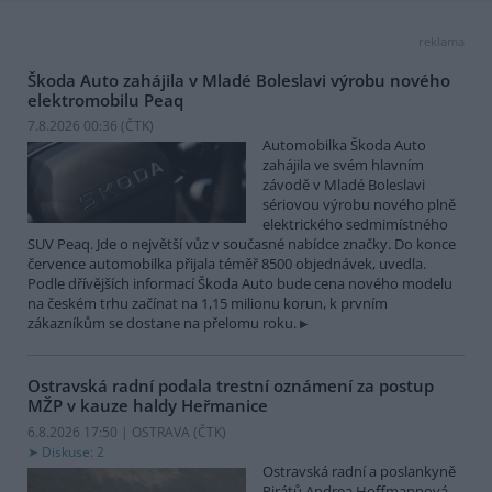
reklama
Škoda Auto zahájila v Mladé Boleslavi výrobu nového
elektromobilu Peaq
7.8.2026 00:36 (
ČTK
)
Automobilka Škoda Auto
zahájila ve svém hlavním
závodě v Mladé Boleslavi
sériovou výrobu nového plně
elektrického sedmimístného
SUV Peaq. Jde o největší vůz v současné nabídce značky. Do konce
července automobilka přijala téměř 8500 objednávek, uvedla.
Podle dřívějších informací Škoda Auto bude cena nového modelu
na českém trhu začínat na 1,15 milionu korun, k prvním
zákazníkům se dostane na přelomu roku.
Ostravská radní podala trestní oznámení za postup
MŽP v kauze haldy Heřmanice
6.8.2026 17:50 | OSTRAVA (
ČTK
)
Diskuse: 2
Ostravská radní a poslankyně
Pirátů Andrea Hoffmannová