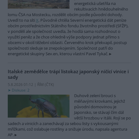
energetická ušetřila na
rekultivacích hnědouhelného
lomu ČSA na Mostecku, rozdělit obcím podle původní dohody.
Uvedl to na síti
X
. Původně chtěla Severní energetická dát peníze
obcím prostřednictvím Státního fondu životního prostředí (SFŽP),
v pondělí ale společnost uvedla, že hodlá sama rozhodnout o
využití peněz a že chce ohledně výše podpory jednat přímo s
obcemi v okolí těžební oblasti. Červeného krok překvapil, postup
společnosti sleduje se znepokojením. Společnost patří do
energetické skupiny Sev.en, kterou vlastní Pavel Tykač.
Italské zemědělce trápí listokaz japonský ničící vinice i
sady
5.8.2026 01:12 | ŘÍM (
ČTK
)
Diskuse: 2
Duhově zelení brouci s
měňavými krovkami, jejichž
původní domovinou je
Japonsko, se stávají čím dál
větší hrozbou v Itálii. Rojí se po
sadech a vinicích a zanechávají za sebou listy s vykousanými
mřížkami, což oslabuje rostliny a snižuje úrodu, napsala agentura
AP.