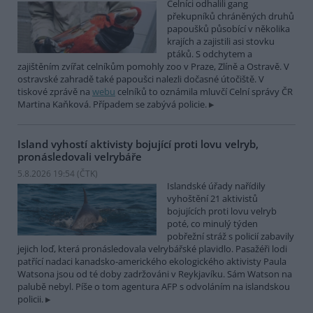
Celníci odhalili gang
překupníků chráněných druhů
papoušků působící v několika
krajích a zajistili asi stovku
ptáků. S odchytem a
zajištěním zvířat celníkům pomohly zoo v Praze, Zlíně a Ostravě. V
ostravské zahradě také papoušci nalezli dočasné útočiště. V
tiskové zprávě na
webu
celníků to oznámila mluvčí Celní správy ČR
Martina Kaňková. Případem se zabývá policie.
Island vyhostí aktivisty bojující proti lovu velryb,
pronásledovali velrybáře
5.8.2026 19:54 (
ČTK
)
Islandské úřady nařídily
vyhoštění 21 aktivistů
bojujících proti lovu velryb
poté, co minulý týden
pobřežní stráž s policií zabavily
jejich loď, která pronásledovala velrybářské plavidlo. Pasažéři lodi
patřící nadaci kanadsko-amerického ekologického aktivisty Paula
Watsona jsou od té doby zadržováni v Reykjavíku. Sám Watson na
palubě nebyl. Píše o tom agentura AFP s odvoláním na islandskou
policii.