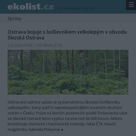
☰
/
zpravodajství
/
zprávy
Zprávy
Ostrava bojuje s bolševníkem velkolepým v obvodu
Slezská Ostrava
7.8.2026 01:09 | OSTRAVA (
ČTK
)
Ostravská radnice začala se systematickou likvidací bolševníku
velkolepého, který patří k nejnebezpečnějším invazním druhům
rostlin v Česku. Práce na lesních pozemcích podél Trnkovecké ulice
ve Slezské Ostravě letos vyjdou na více než 66 000 korun. Město
kombinuje chemické i mechanické metody, řekla ČTK mluvčí
magistrátu Gabriela Pokorná.