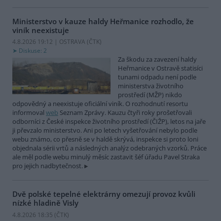
Ministerstvo v kauze haldy Heřmanice rozhodlo, že
viník neexistuje
4.8.2026 19:12 | OSTRAVA (
ČTK
)
Diskuse: 2
Za škodu za zavezení haldy
Heřmanice v Ostravě statisíci
tunami odpadu není podle
ministerstva životního
prostředí (MŽP) nikdo
odpovědný a neexistuje oficiální viník. O rozhodnutí resortu
informoval
web
Seznam Zprávy. Kauzu čtyři roky prošetřovali
odborníci z České inspekce životního prostředí (ČIŽP), letos na jaře
ji převzalo ministerstvo. Ani po letech vyšetřování nebylo podle
webu známo, co přesně se v haldě skrývá, inspekce si proto loni
objednala sérii vrtů a následných analýz odebraných vzorků. Práce
ale měl podle webu minulý měsíc zastavit šéf úřadu Pavel Straka
pro jejich nadbytečnost.
Dvě polské tepelné elektrárny omezují provoz kvůli
nízké hladině Visly
4.8.2026 18:35 (
ČTK
)