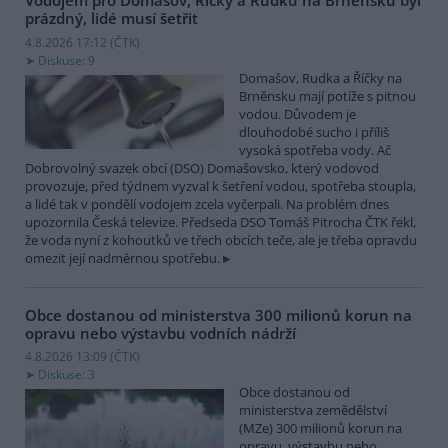
Vodojem pro Domašov, Říčky a Rudku na Brněnsku byl
prázdný, lidé musí šetřit
4.8.2026 17:12 (
ČTK
)
Diskuse: 9
Domašov, Rudka a Říčky na
Brněnsku mají potíže s pitnou
vodou. Důvodem je
dlouhodobé sucho i příliš
vysoká spotřeba vody. Ač
Dobrovolný svazek obcí (DSO) Domašovsko, který vodovod
provozuje, před týdnem vyzval k šetření vodou, spotřeba stoupla,
a lidé tak v pondělí vodojem zcela vyčerpali. Na problém dnes
upozornila Česká televize. Předseda DSO Tomáš Pitrocha ČTK řekl,
že voda nyní z kohoutků ve třech obcích teče, ale je třeba opravdu
omezit její nadměrnou spotřebu.
Obce dostanou od ministerstva 300 milionů korun na
opravu nebo výstavbu vodních nádrží
4.8.2026 13:09 (
ČTK
)
Diskuse: 3
Obce dostanou od
ministerstva zemědělství
(MZe) 300 milionů korun na
opravu, výstavbu nebo