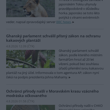
japonském Tokiu uhynuly
pravděpodobně v důsledku
horka. Japonsko se toto léto
potýká s vlnami extrémních
veder, napsal zpravodajský server
BBC News
.
Ghanský parlament schválil přísný zákon na ochranu
kakaových plantáží
4.8.2026 12:39 (
ČTK
)
Ghanský parlament schválil
zákon, podle kterého místním
farmářům hrozí až 20 let
vězení, pokud bez souhlasu
úřadů přemění svou kakaovou
plantáž na jiný účel. Informovala o tom agentura AP; zákon nyní
čeká na podpis prezidenta Johna Mahamy.
Ochránci přírody našli v Moravském krasu vzácného
modráska očkovaného
4.8.2026 01:58 (
ČTK
)
Ochránci přírody našli v CHKO