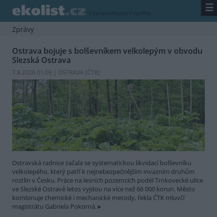
☰
/
zpravodajství
/
zprávy
Zprávy
Ostrava bojuje s bolševníkem velkolepým v obvodu
Slezská Ostrava
7.8.2026 01:09 | OSTRAVA (
ČTK
)
Ostravská radnice začala se systematickou likvidací bolševníku
velkolepého, který patří k nejnebezpečnějším invazním druhům
rostlin v Česku. Práce na lesních pozemcích podél Trnkovecké ulice
ve Slezské Ostravě letos vyjdou na více než 66 000 korun. Město
kombinuje chemické i mechanické metody, řekla ČTK mluvčí
magistrátu Gabriela Pokorná.