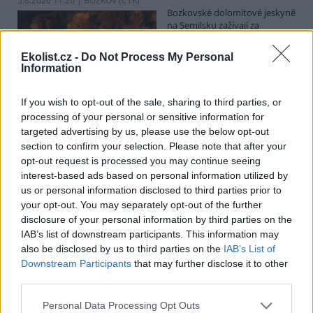
5.8.2026 11:20 | BOZKOV (
ČTK
)
Bozkovské dolomitové jeskyně
na Semilsku zažívají za
současných tropických teplot
nečekaný nápor. Jde sice o
Ekolist.cz -
Do Not Process My Personal
jedno z nejchladnějších míst v
Information
Libereckém kraji, které má stálou teplotu mezi 7,5 až devíti stupni
Celsia, přesto v minulosti podle vedoucího Bozkovských jeskyní
Dušana Milky k nim lidé přicházeli spíše v době, když bylo nevlídno.
If you wish to opt-out of the sale, sharing to third parties, or
processing of your personal or sensitive information for
targeted advertising by us, please use the below opt-out
section to confirm your selection. Please note that after your
V pěti zemích Amazonie zatkli stovky lidí kvůli
opt-out request is processed you may continue seeing
environmentální kriminalitě
interest-based ads based on personal information utilized by
5.8.2026 10:34 | BOGOTÁ (
ČTK
)
us or personal information disclosed to third parties prior to
Policisté v pěti zemích ležících
your opt-out. You may separately opt-out of the further
v Amazonii pozatýkali stovky
lidí a zabavili dřevo, minerály i
disclosure of your personal information by third parties on the
zvířata v hodnotě přes 280
IAB’s list of downstream participants. This information may
milionů dolarů (kolem 5,9
also be disclosed by us to third parties on the
IAB’s List of
miliard korun) při jednom z největších koordinovaných zásahů
Downstream Participants
that may further disclose it to other
proti environmentální kriminalitě v největším deštném pralese
third parties.
světa. Napsala to agentura AP, podle níž se do operace nazvané
Zelený štít 2026 zapojily Bolívie, Brazílie, Kolumbie, Ekvádor a Peru.
Personal Data Processing Opt Outs