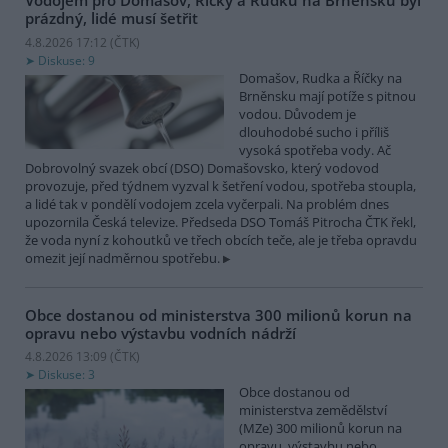
Vodojem pro Domašov, Říčky a Rudku na Brněnsku byl
prázdný, lidé musí šetřit
4.8.2026 17:12 (
ČTK
)
Diskuse: 9
Domašov, Rudka a Říčky na
Brněnsku mají potíže s pitnou
vodou. Důvodem je
dlouhodobé sucho i příliš
vysoká spotřeba vody. Ač
Dobrovolný svazek obcí (DSO) Domašovsko, který vodovod
provozuje, před týdnem vyzval k šetření vodou, spotřeba stoupla,
a lidé tak v pondělí vodojem zcela vyčerpali. Na problém dnes
upozornila Česká televize. Předseda DSO Tomáš Pitrocha ČTK řekl,
že voda nyní z kohoutků ve třech obcích teče, ale je třeba opravdu
omezit její nadměrnou spotřebu.
Obce dostanou od ministerstva 300 milionů korun na
opravu nebo výstavbu vodních nádrží
4.8.2026 13:09 (
ČTK
)
Diskuse: 3
Obce dostanou od
ministerstva zemědělství
(MZe) 300 milionů korun na
opravu, výstavbu nebo