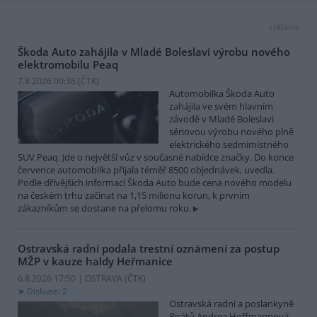
reklama
Škoda Auto zahájila v Mladé Boleslavi výrobu nového
elektromobilu Peaq
7.8.2026 00:36 (
ČTK
)
Automobilka Škoda Auto
zahájila ve svém hlavním
závodě v Mladé Boleslavi
sériovou výrobu nového plně
elektrického sedmimístného
SUV Peaq. Jde o největší vůz v současné nabídce značky. Do konce
července automobilka přijala téměř 8500 objednávek, uvedla.
Podle dřívějších informací Škoda Auto bude cena nového modelu
na českém trhu začínat na 1,15 milionu korun, k prvním
zákazníkům se dostane na přelomu roku.
Ostravská radní podala trestní oznámení za postup
MŽP v kauze haldy Heřmanice
6.8.2026 17:50 | OSTRAVA (
ČTK
)
Diskuse: 2
Ostravská radní a poslankyně
Pirátů Andrea Hoffmannová