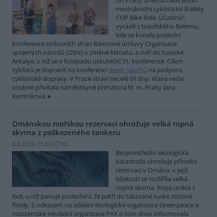
Do Prahy dnes dorazili jezdci
mezinárodní cyklistické štafety
COP Bike Ride. Účastníci
vyrazili z brazilského Belému,
kde se konala poslední
konference smluvních stran Rámcové úmluvy Organizace
spojených národů (OSN) o změně klimatu, a míří do turecké
Antalye, v níž se v listopadu uskuteční 31. konference. Cílem
cyklistů je dopravit na konferenci
deset návrhů
na podporu
cyklistické dopravy. V Praze stráví necelé tři dny. Včera večer
osobně přivítala náměstkyně primátora hl. m. Prahy Jana
Komrsková.
Ománskou mořskou rezervaci ohrožuje velká ropná
skvrna z poškozeného tankeru
6.8.2026 15:03 (
ČTK
)
Bezprostřední ekologická
katastrofa ohrožuje přírodní
rezervaci v Ománu, v jejíž
blízkosti se rozšířila velká
ropná skvrna. Ropa unikla z
lodi, u níž panuje podezření, že patří do takzvané ruské stínové
flotily. S odkazem na sdělení ekologické organizace Greenpeace a
nizozemské nevládní organizace PAX o tom dnes informovala