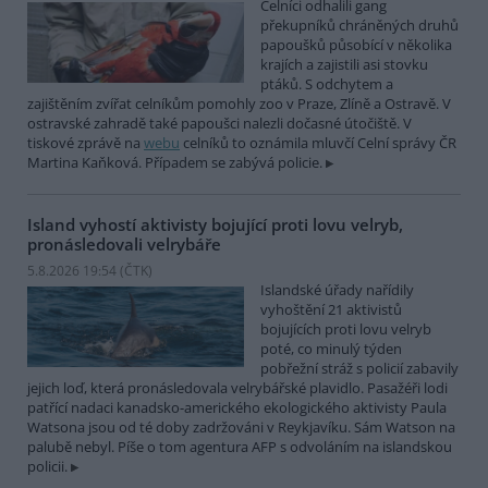
Celníci odhalili gang
překupníků chráněných druhů
papoušků působící v několika
krajích a zajistili asi stovku
ptáků. S odchytem a
zajištěním zvířat celníkům pomohly zoo v Praze, Zlíně a Ostravě. V
ostravské zahradě také papoušci nalezli dočasné útočiště. V
tiskové zprávě na
webu
celníků to oznámila mluvčí Celní správy ČR
Martina Kaňková. Případem se zabývá policie.
Island vyhostí aktivisty bojující proti lovu velryb,
pronásledovali velrybáře
5.8.2026 19:54 (
ČTK
)
Islandské úřady nařídily
vyhoštění 21 aktivistů
bojujících proti lovu velryb
poté, co minulý týden
pobřežní stráž s policií zabavily
jejich loď, která pronásledovala velrybářské plavidlo. Pasažéři lodi
patřící nadaci kanadsko-amerického ekologického aktivisty Paula
Watsona jsou od té doby zadržováni v Reykjavíku. Sám Watson na
palubě nebyl. Píše o tom agentura AFP s odvoláním na islandskou
policii.