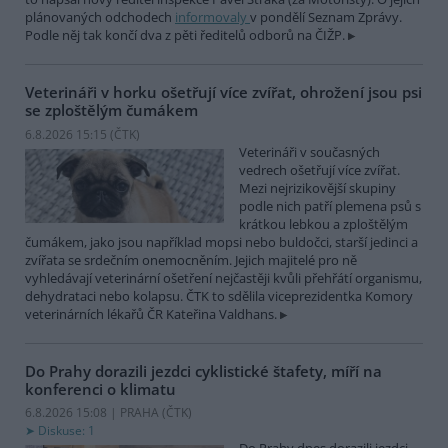
plánovaných odchodech
informovaly
v pondělí Seznam Zprávy.
Podle něj tak končí dva z pěti ředitelů odborů na ČIŽP.
Veterináři v horku ošetřují více zvířat, ohrožení jsou psi
se zploštělým čumákem
6.8.2026 15:15 (
ČTK
)
Veterináři v současných
vedrech ošetřují více zvířat.
Mezi nejrizikovější skupiny
podle nich patří plemena psů s
krátkou lebkou a zploštělým
čumákem, jako jsou například mopsi nebo buldočci, starší jedinci a
zvířata se srdečním onemocněním. Jejich majitelé pro ně
vyhledávají veterinární ošetření nejčastěji kvůli přehřátí organismu,
dehydrataci nebo kolapsu. ČTK to sdělila viceprezidentka Komory
veterinárních lékařů ČR Kateřina Valdhans.
Do Prahy dorazili jezdci cyklistické štafety, míří na
konferenci o klimatu
6.8.2026 15:08 | PRAHA (
ČTK
)
Diskuse: 1