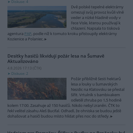
Diskuse: 4
Dvě polské tepelné elektrárny
omezují svůj provoz kvůli vlně
veder a nízké hladině vody v
řece Visle, kterou používají k
chlazení. Napsala to tisková
agentura
PAP
, podle níž k tomuto kroku přistoupily elektrárny
Kozienice a Polaniec.
Desítky hasičů likvidují požár lesa na Šumavě
Aktualizováno
4.8.2026 17:13 (
ČTK
)
Diskuse: 2
Požár přibližně šesti hektarů
lesa a louky u šumavských
Nezdic na Klatovsku se přestal
šířit. Vrtulník s bambivakem
odletěl zhruba po 1,5 hodině
kolem 17:00. Zasahuje až 150 hasičů. Nikdo nebyl zraněn. ČTK to
řekl velitel zásahu Aleš Bucifal. Odhadl, že ohniska se budou ještě
dohašovat a hasiči budou místo hlídat přes noc do středy.