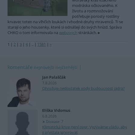
Moravský kras vzácného
modráska očkovaného. K
životu a rozmnožování
potřebuje porosty rostliny
krvavec toten na vlhčích loukách i vhodné druhy mravenců. Ti se
starají o jeho housenky, které si odnášejí do svých hnízd. Správa
CHKO o tom informovala na
webových
stránkách.
1
|
2
|
3
|
4
|
..
|
1581
|
»
komentáře
nejnovější
nejčtenější
Jan Palaščák
7.8.2026
Ohrožuje nedostatek vody budoucnost jádra?
Eliška Vidomus
6.8.2026
Diskuse: 7
Klimatická krize není over. Vyzýváme vládu, aby
ji přestala ignorovat