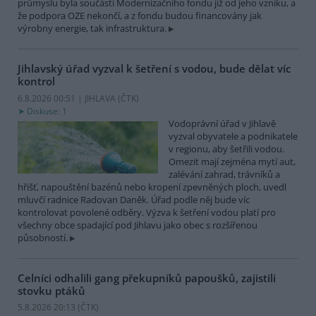
průmyslu byla součástí Modernizačního fondu již od jeho vzniku, a
že podpora OZE nekončí, a z fondu budou financovány jak
výrobny energie, tak infrastruktura.
Jihlavský úřad vyzval k šetření s vodou, bude dělat víc
kontrol
6.8.2026 00:51 | JIHLAVA (
ČTK
)
Diskuse: 1
Vodoprávní úřad v Jihlavě
vyzval obyvatele a podnikatele
v regionu, aby šetřili vodou.
Omezit mají zejména mytí aut,
zalévání zahrad, trávníků a
hřišť, napouštění bazénů nebo kropení zpevněných ploch, uvedl
mluvčí radnice Radovan Daněk. Úřad podle něj bude víc
kontrolovat povolené odběry. Výzva k šetření vodou platí pro
všechny obce spadající pod Jihlavu jako obec s rozšířenou
působností.
Celníci odhalili gang překupníků papoušků, zajistili
stovku ptáků
5.8.2026 20:13 (
ČTK
)