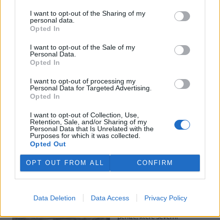
I want to opt-out of the Sharing of my
personal data.
Potok Bylanka v Pardubicích vyschl. Městský obvod
Opted In
chce, aby Povodí Labe vyčistilo koryto
5.8.2026 10:26 | PARDUBICE (
ČTK
)
I want to opt-out of the Sale of my
Diskuse: 1
Personal Data.
Potok Bylanka v Pardubicích v
Opted In
důsledku dlouhodobě nízkých
průtoků a suchého počasí
I want to opt-out of processing my
Personal Data for Targeted Advertising.
vyschl. Městský obvod VI chce
Opted In
využít období bez vody k
vyčištění koryta, a obrátil se proto se žádostí na správce toku,
I want to opt-out of Collection, Use,
Povodí Labe. Organizace ale požadavek odmítla s tím, že údržbu
Retention, Sale, and/or Sharing of my
dělala už v červnu a další zásah v tuto chvíli neplánuje, zjistila ČTK.
Personal Data that Is Unrelated with the
Purposes for which it was collected.
Opted Out
Červený chce peníze ušetřené za rekultivaci rozdělit
OPT OUT FROM ALL
CONFIRM
obcím podle původní dohody
5.8.2026 01:29 (
ČTK
)
Diskuse: 2
Data Deletion
Data Access
Privacy Policy
Ministr životního prostředí
Igor Červený (Motoristé) chce
peníze, které Severní