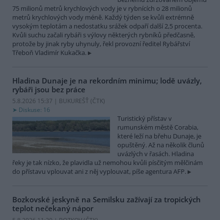
75 milionů metrů krychlových vody je v rybnících o 28 milionů
metrů krychlových vody méně. Každý týden se kvůli extrémně
vysokým teplotám a nedostatku srážek odpaří další 2,5 procenta.
Kvůli suchu začali rybáři s výlovy některých rybníků předčasně,
protože by jinak ryby uhynuly, řekl provozní ředitel Rybářství
Třeboň Vladimír Kukačka.
Hladina Dunaje je na rekordním minimu; lodě uvázly,
rybáři jsou bez práce
5.8.2026 15:37 | BUKUREŠŤ (
ČTK
)
Diskuse: 16
Turistický přístav v
rumunském městě Corabia,
které leží na břehu Dunaje, je
opuštěný. Až na několik člunů
uvázlých v řasách. Hladina
řeky je tak nízko, že plavidla už nemohou kvůli písčitým mělčinám
do přístavu vplouvat ani z něj vyplouvat, píše agentura AFP.
Bozkovské jeskyně na Semilsku zažívají za tropických
teplot nečekaný nápor