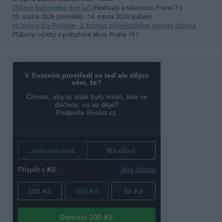
Oslava Světového dne lvů
(Festivaly a slavnosti, Praha 7 )
10. srpna 2026 (pondělí) - 14. srpna 2026 (pátek)
Hrajeme si v Pralese - 2. turnus příměstského letního tábora
(Tábory, výlety a pobytové akce, Praha 19 )