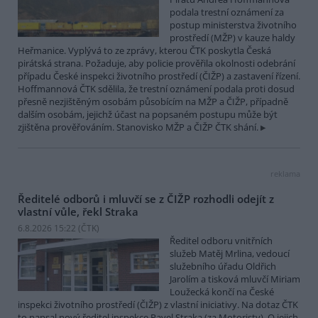
podala trestní oznámení za
postup ministerstva životního
prostředí (MŽP) v kauze haldy
Heřmanice. Vyplývá to ze zprávy, kterou ČTK poskytla Česká
pirátská strana. Požaduje, aby policie prověřila okolnosti odebrání
případu České inspekci životního prostředí (ČIŽP) a zastavení řízení.
Hoffmannová ČTK sdělila, že trestní oznámení podala proti dosud
přesně nezjištěným osobám působícím na MŽP a ČIŽP, případně
dalším osobám, jejichž účast na popsaném postupu může být
zjištěna prověřováním. Stanovisko MŽP a ČIŽP ČTK shání.
reklama
Ředitelé odborů i mluvčí se z ČIŽP rozhodli odejít z
vlastní vůle, řekl Straka
6.8.2026 15:22 (
ČTK
)
Ředitel odboru vnitřních
služeb Matěj Mrlina, vedoucí
služebního úřadu Oldřich
Jarolím a tisková mluvčí Miriam
Loužecká končí na České
inspekci životního prostředí (ČIŽP) z vlastní iniciativy. Na dotaz ČTK
to napsal nový ředitel inspekce Pavel Straka (za Motoristy). O jejich