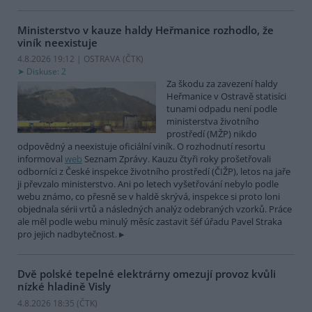
Ministerstvo v kauze haldy Heřmanice rozhodlo, že
viník neexistuje
4.8.2026 19:12 | OSTRAVA (
ČTK
)
Diskuse: 2
Za škodu za zavezení haldy
Heřmanice v Ostravě statisíci
tunami odpadu není podle
ministerstva životního
prostředí (MŽP) nikdo
odpovědný a neexistuje oficiální viník. O rozhodnutí resortu
informoval
web
Seznam Zprávy. Kauzu čtyři roky prošetřovali
odborníci z České inspekce životního prostředí (ČIŽP), letos na jaře
ji převzalo ministerstvo. Ani po letech vyšetřování nebylo podle
webu známo, co přesně se v haldě skrývá, inspekce si proto loni
objednala sérii vrtů a následných analýz odebraných vzorků. Práce
ale měl podle webu minulý měsíc zastavit šéf úřadu Pavel Straka
pro jejich nadbytečnost.
Dvě polské tepelné elektrárny omezují provoz kvůli
nízké hladině Visly
4.8.2026 18:35 (
ČTK
)