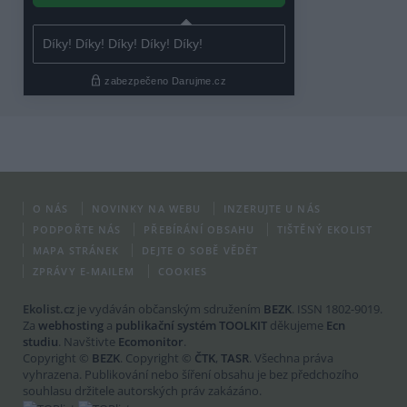
O NÁS
NOVINKY NA WEBU
INZERUJTE U NÁS
PODPOŘTE NÁS
PŘEBÍRÁNÍ OBSAHU
TIŠTĚNÝ EKOLIST
MAPA STRÁNEK
DEJTE O SOBĚ VĚDĚT
ZPRÁVY E-MAILEM
COOKIES
Ekolist.cz
je vydáván občanským sdružením
BEZK
. ISSN 1802-9019.
Za
webhosting
a
publikační systém TOOLKIT
děkujeme
Ecn
studiu
. Navštivte
Ecomonitor
.
Copyright ©
BEZK
. Copyright ©
ČTK
,
TASR
. Všechna práva
vyhrazena. Publikování nebo šíření obsahu je bez předchozího
souhlasu držitele autorských práv zakázáno.