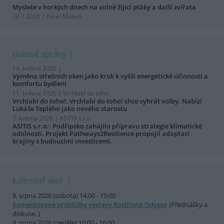
Myslete v horkých dnech na volně žijící ptáky a další zvířata
28.7.2026 | Karel Makoň
tiskové zprávy
14. května 2026 |
Výměna střešních oken jako krok k vyšší energetické účinnosti a
komfortu bydlení
11. května 2026 |
Vrchlabí do toho!
Vrchlabí do toho!: Vrchlabí do toho! chce vyhrát volby. Nabízí
Lukáše Teplého jako nového starostu
7. května 2026 |
ASITIS s.r.o.
ASITIS s.r.o.: Podřipsko zahájilo přípravu strategie klimatické
odolnosti. Projekt Pathways2Resilience propojil adaptaci
krajiny s budoucími investicemi.
kalendář akcí
8. srpna 2026 (sobota) 14:00 - 15:00
Komentované prohlídky výstavy Rostlinná Odysea
(Přednášky a
diskuse, )
9. srpna 2026 (neděle) 10:00 - 16:00