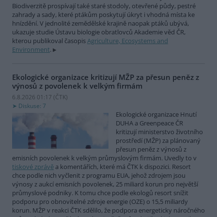
Biodiverzitě prospívají také staré stodoly, otevřené půdy, pestré
zahrady a sady, které ptákům poskytují úkryt i vhodná místa ke
hnízdění. V jednolité zemědělské krajině naopak ptáků ubývá,
ukazuje studie Ústavu biologie obratlovců Akademie věd ČR,
kterou publikoval časopis
Agriculture, Ecosystems and
Environment
.
Ekologické organizace kritizují MŽP za přesun peněz z
výnosů z povolenek k velkým firmám
6.8.2026 01:17 (
ČTK
)
Diskuse: 7
Ekologické organizace Hnutí
DUHA a Greenpeace ČR
kritizují ministerstvo životního
prostředí (MŽP) za plánovaný
přesun peněz z výnosů z
emisních povolenek k velkým průmyslovým firmám. Uvedly to v
tiskové zprávě
a komentářích, které má ČTK k dispozici. Resort
chce podle nich vyčlenit z programu EUA, jehož zdrojem jsou
výnosy z aukcí emisních povolenek, 25 miliard korun pro největší
průmyslové podniky. K tomu chce podle ekologů resort snížit
podporu pro obnovitelné zdroje energie (OZE) o 15,5 miliardy
korun. MŽP v reakci ČTK sdělilo, že podpora energeticky náročného