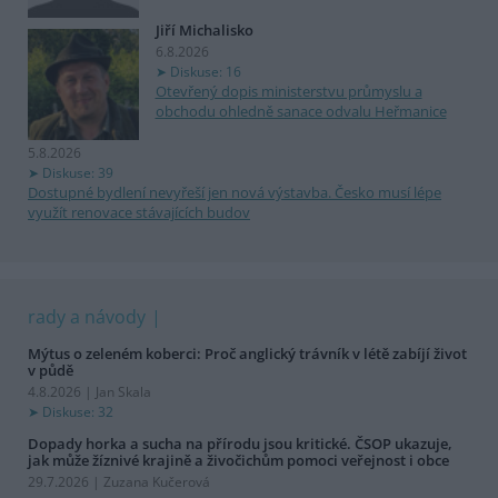
Jiří Michalisko
6.8.2026
Diskuse: 16
Otevřený dopis ministerstvu průmyslu a
obchodu ohledně sanace odvalu Heřmanice
5.8.2026
Diskuse: 39
Dostupné bydlení nevyřeší jen nová výstavba. Česko musí lépe
využít renovace stávajících budov
rady a návody
Mýtus o zeleném koberci: Proč anglický trávník v létě zabíjí život
v půdě
4.8.2026 | Jan Skala
Diskuse: 32
Dopady horka a sucha na přírodu jsou kritické. ČSOP ukazuje,
jak může žíznivé krajině a živočichům pomoci veřejnost i obce
29.7.2026 | Zuzana Kučerová