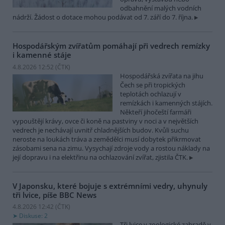
odbahnění malých vodních
nádrží. Žádost o dotace mohou podávat od 7. září do 7. října.
Hospodářským zvířatům pomáhají při vedrech remízky
i kamenné stáje
4.8.2026 12:52 (
ČTK
)
Hospodářská zvířata na jihu
Čech se při tropických
teplotách ochlazují v
remízkách i kamenných stájích.
Někteří jihočeští farmáři
vypouštějí krávy, ovce či koně na pastviny v noci a v největších
vedrech je nechávají uvnitř chladnějších budov. Kvůli suchu
neroste na loukách tráva a zemědělci musí dobytek přikrmovat
zásobami sena na zimu. Vysychají zdroje vody a rostou náklady na
její dopravu i na elektřinu na ochlazování zvířat, zjistila ČTK.
V Japonsku, které bojuje s extrémními vedry, uhynuly
tři lvice, píše BBC News
4.8.2026 12:42 (
ČTK
)
Diskuse: 2
Tři lvice v zoologické zahradě v