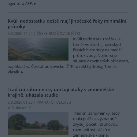
agentura AFP.
Kvůli nedostatku deště mají jihočeské řeky minimální
průtoky
6.8.2026 14:24 | ČESKÉ BUDĚJOVICE (
ČTK
)
Kvůli nedostatku srážek je
téměř ve všech jihočeských
řekách historicky nejmenší
průtok vody. Nejhorší je
situace v rovinatých oblastech,
například na Českobudějovicku. ČTK to řekl hydrolog Tomáš
Vlasák.
Tradiční záhumenky udržují ptáky v zemědělské
krajině, ukázala studie
6.8.2026 01:23 | PRAHA (
ČTK/Ekolist
)
Diskuse: 12
Tradiční záhumenky, tedy
malá políčka, významně
zvyšují počet i druhovou
rozmanitost ptáků v
zemědělské krajině.