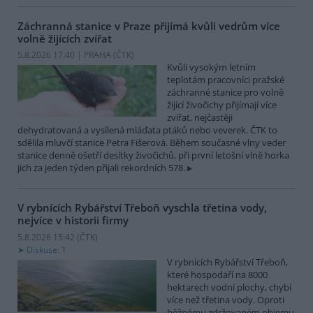
Záchranná stanice v Praze přijímá kvůli vedrům více
volně žijících zvířat
5.8.2026 17:40 | PRAHA (
ČTK
)
Kvůli vysokým letním
teplotám pracovníci pražské
záchranné stanice pro volně
žijící živočichy přijímají více
zvířat, nejčastěji
dehydratovaná a vysílená mláďata ptáků nebo veverek. ČTK to
sdělila mluvčí stanice Petra Fišerová. Během současné vlny veder
stanice denně ošetří desítky živočichů, při první letošní vlně horka
jich za jeden týden přijali rekordních 578.
V rybnících Rybářství Třeboň vyschla třetina vody,
nejvíce v historii firmy
5.8.2026 15:42 (
ČTK
)
Diskuse: 1
V rybnících Rybářství Třeboň,
které hospodaří na 8000
hektarech vodní plochy, chybí
více než třetina vody. Oproti
běžnému zdržovaném objemu