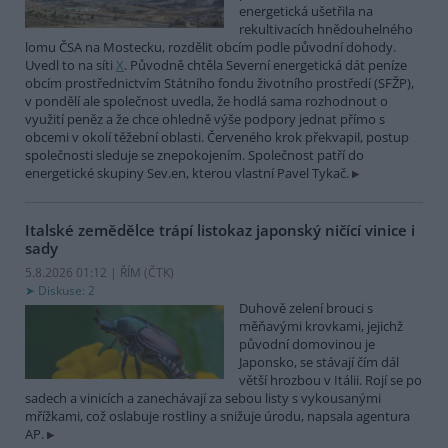
energetická ušetřila na
rekultivacích hnědouhelného
lomu ČSA na Mostecku, rozdělit obcím podle původní dohody.
Uvedl to na síti
X
. Původně chtěla Severní energetická dát peníze
obcím prostřednictvím Státního fondu životního prostředí (SFŽP),
v pondělí ale společnost uvedla, že hodlá sama rozhodnout o
využití peněz a že chce ohledně výše podpory jednat přímo s
obcemi v okolí těžební oblasti. Červeného krok překvapil, postup
společnosti sleduje se znepokojením. Společnost patří do
energetické skupiny Sev.en, kterou vlastní Pavel Tykač.
Italské zemědělce trápí listokaz japonský ničící vinice i
sady
5.8.2026 01:12 | ŘÍM (
ČTK
)
Diskuse: 2
Duhově zelení brouci s
měňavými krovkami, jejichž
původní domovinou je
Japonsko, se stávají čím dál
větší hrozbou v Itálii. Rojí se po
sadech a vinicích a zanechávají za sebou listy s vykousanými
mřížkami, což oslabuje rostliny a snižuje úrodu, napsala agentura
AP.