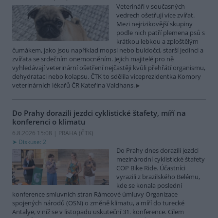
Veterináři v současných
vedrech ošetřují více zvířat.
Mezi nejrizikovější skupiny
podle nich patří plemena psů s
krátkou lebkou a zploštělým
čumákem, jako jsou například mopsi nebo buldočci, starší jedinci a
zvířata se srdečním onemocněním. Jejich majitelé pro ně
vyhledávají veterinární ošetření nejčastěji kvůli přehřátí organismu,
dehydrataci nebo kolapsu. ČTK to sdělila viceprezidentka Komory
veterinárních lékařů ČR Kateřina Valdhans.
Do Prahy dorazili jezdci cyklistické štafety, míří na
konferenci o klimatu
6.8.2026 15:08 | PRAHA (
ČTK
)
Diskuse: 2
Do Prahy dnes dorazili jezdci
mezinárodní cyklistické štafety
COP Bike Ride. Účastníci
vyrazili z brazilského Belému,
kde se konala poslední
konference smluvních stran Rámcové úmluvy Organizace
spojených národů (OSN) o změně klimatu, a míří do turecké
Antalye, v níž se v listopadu uskuteční 31. konference. Cílem