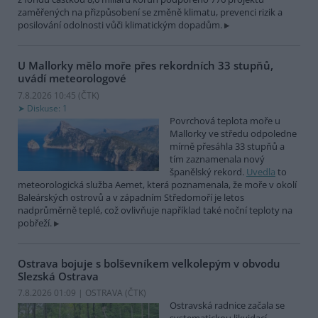
zaměřených na přizpůsobení se změně klimatu, prevenci rizik a
posilování odolnosti vůči klimatickým dopadům.
U Mallorky mělo moře přes rekordních 33 stupňů,
uvádí meteorologové
7.8.2026 10:45 (
ČTK
)
Diskuse: 1
Povrchová teplota moře u
Mallorky ve středu odpoledne
mírně přesáhla 33 stupňů a
tím zaznamenala nový
španělský rekord.
Uvedla
to
meteorologická služba Aemet, která poznamenala, že moře v okolí
Baleárských ostrovů a v západním Středomoří je letos
nadprůměrně teplé, což ovlivňuje například také noční teploty na
pobřeží.
Ostrava bojuje s bolševníkem velkolepým v obvodu
Slezská Ostrava
7.8.2026 01:09 | OSTRAVA (
ČTK
)
Ostravská radnice začala se