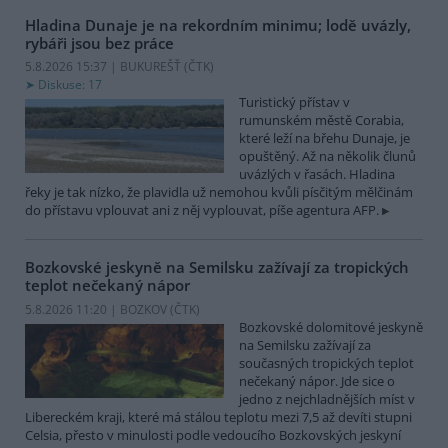
Hladina Dunaje je na rekordním minimu; lodě uvázly,
rybáři jsou bez práce
5.8.2026 15:37 | BUKUREŠŤ (
ČTK
)
Diskuse: 17
Turistický přístav v
rumunském městě Corabia,
které leží na břehu Dunaje, je
opuštěný. Až na několik člunů
uvázlých v řasách. Hladina
řeky je tak nízko, že plavidla už nemohou kvůli písčitým mělčinám
do přístavu vplouvat ani z něj vyplouvat, píše agentura AFP.
Bozkovské jeskyně na Semilsku zažívají za tropických
teplot nečekaný nápor
5.8.2026 11:20 | BOZKOV (
ČTK
)
Bozkovské dolomitové jeskyně
na Semilsku zažívají za
současných tropických teplot
nečekaný nápor. Jde sice o
jedno z nejchladnějších míst v
Libereckém kraji, které má stálou teplotu mezi 7,5 až devíti stupni
Celsia, přesto v minulosti podle vedoucího Bozkovských jeskyní