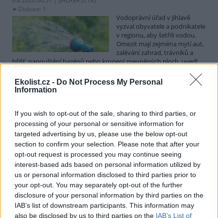
6.8.2026 00:51 | JIHLAVA (
ČTK
)
Diskuse: 1
Vodoprávní úřad v Jihlavě
vyzval obyvatele a podnikatele
v regionu, aby šetřili vodou.
Omezit mají zejména mytí aut,
zalévání zahrad, trávníků a
hřišť, napouštění bazénů nebo kropení zpevněných ploch, uvedl
mluvčí radnice Radovan Daněk. Úřad podle něj bude víc
kontrolovat povolené odběry. Výzva k šetření vodou platí pro
Ekolist.cz -
Do Not Process My Personal
všechny obce spadající pod Jihlavu jako obec s rozšířenou
Information
působností.
If you wish to opt-out of the sale, sharing to third parties, or
Celníci odhalili gang překupníků papoušků, zajistili
processing of your personal or sensitive information for
stovku ptáků
targeted advertising by us, please use the below opt-out
section to confirm your selection. Please note that after your
5.8.2026 20:13 (
ČTK
)
Celníci odhalili gang
opt-out request is processed you may continue seeing
překupníků chráněných druhů
interest-based ads based on personal information utilized by
papoušků působící v několika
us or personal information disclosed to third parties prior to
krajích a zajistili asi stovku
your opt-out. You may separately opt-out of the further
ptáků. S odchytem a
disclosure of your personal information by third parties on the
zajištěním zvířat celníkům pomohly zoo v Praze, Zlíně a Ostravě. V
ostravské zahradě také papoušci nalezli dočasné útočiště. V
IAB’s list of downstream participants. This information may
tiskové zprávě na
webu
celníků to oznámila mluvčí Celní správy ČR
also be disclosed by us to third parties on the
IAB’s List of