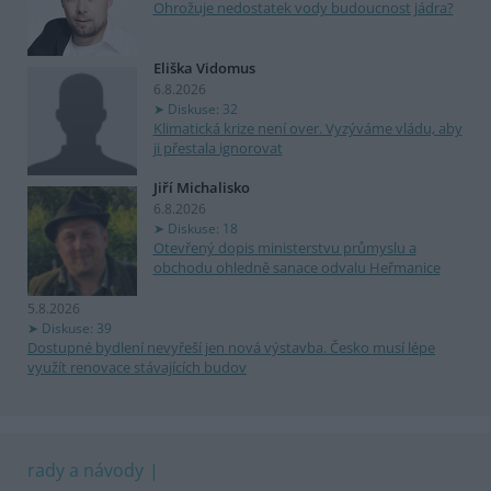
Ohrožuje nedostatek vody budoucnost jádra?
Eliška Vidomus
6.8.2026
Diskuse: 32
Klimatická krize není over. Vyzýváme vládu, aby
ji přestala ignorovat
Jiří Michalisko
6.8.2026
Diskuse: 18
Otevřený dopis ministerstvu průmyslu a
obchodu ohledně sanace odvalu Heřmanice
5.8.2026
Diskuse: 39
Dostupné bydlení nevyřeší jen nová výstavba. Česko musí lépe
využít renovace stávajících budov
rady a návody