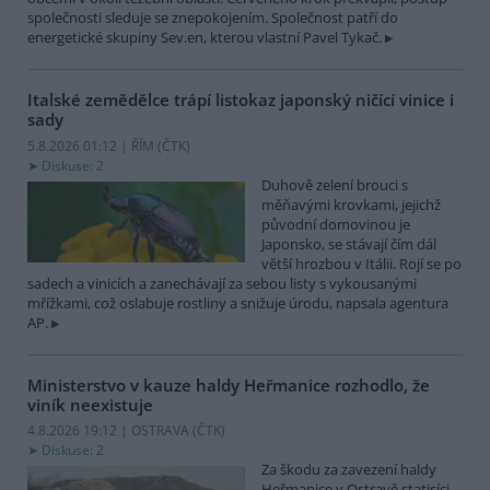
společnosti sleduje se znepokojením. Společnost patří do
energetické skupiny Sev.en, kterou vlastní Pavel Tykač.
Italské zemědělce trápí listokaz japonský ničící vinice i
sady
5.8.2026 01:12 | ŘÍM (
ČTK
)
Diskuse: 2
Duhově zelení brouci s
měňavými krovkami, jejichž
původní domovinou je
Japonsko, se stávají čím dál
větší hrozbou v Itálii. Rojí se po
sadech a vinicích a zanechávají za sebou listy s vykousanými
mřížkami, což oslabuje rostliny a snižuje úrodu, napsala agentura
AP.
Ministerstvo v kauze haldy Heřmanice rozhodlo, že
viník neexistuje
4.8.2026 19:12 | OSTRAVA (
ČTK
)
Diskuse: 2
Za škodu za zavezení haldy
Heřmanice v Ostravě statisíci