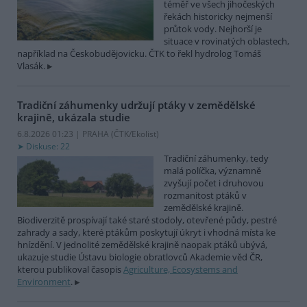
téměř ve všech jihočeských
řekách historicky nejmenší
průtok vody. Nejhorší je
situace v rovinatých oblastech,
například na Českobudějovicku. ČTK to řekl hydrolog Tomáš
Vlasák.
Tradiční záhumenky udržují ptáky v zemědělské
krajině, ukázala studie
6.8.2026 01:23 | PRAHA (
ČTK/Ekolist
)
Diskuse: 22
Tradiční záhumenky, tedy
malá políčka, významně
zvyšují počet i druhovou
rozmanitost ptáků v
zemědělské krajině.
Biodiverzitě prospívají také staré stodoly, otevřené půdy, pestré
zahrady a sady, které ptákům poskytují úkryt i vhodná místa ke
hnízdění. V jednolité zemědělské krajině naopak ptáků ubývá,
ukazuje studie Ústavu biologie obratlovců Akademie věd ČR,
kterou publikoval časopis
Agriculture, Ecosystems and
Environment
.