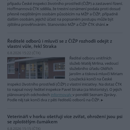
případu České inspekci životního prostředí (ČIŽP) a zastavení řízení.
Hoffmannová ČTK sdělila, že trestní oznámení podala proti dosud
přesně nezjištěným osobám působícím na MŽP a ČIŽP, případně
dalším osobám, jejichž účast na popsaném postupu může být
zjištěna prověřováním. Stanovisko MŽP a ČIŽP ČTK shání.
Ředitelé odborů i mluvčí se z ČIŽP rozhodli odejít z
vlastní vůle, řekl Straka
6.8.2026 15:22 (
ČTK
)
Ředitel odboru vnitřních
služeb Matěj Mrlina, vedoucí
služebního úřadu Oldřich
Jarolím a tisková mluvčí Miriam
Loužecká končí na České
inspekci životního prostředí (ČIŽP) z vlastní iniciativy. Na dotaz ČTK
to napsal nový ředitel inspekce Pavel Straka (za Motoristy). O jejich
plánovaných odchodech
informovaly
v pondělí Seznam Zprávy.
Podle něj tak končí dva z pěti ředitelů odborů na ČIŽP.
Veterináři v horku ošetřují více zvířat, ohrožení jsou psi
se zploštělým čumákem
6.8.2026 15:15 (
ČTK
)