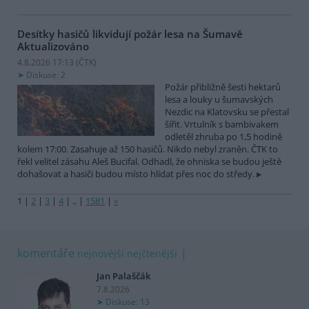
Desítky hasičů likvidují požár lesa na Šumavě
Aktualizováno
4.8.2026 17:13 (
ČTK
)
Diskuse: 2
Požár přibližně šesti hektarů
lesa a louky u šumavských
Nezdic na Klatovsku se přestal
šířit. Vrtulník s bambivakem
odletěl zhruba po 1,5 hodině
kolem 17:00. Zasahuje až 150 hasičů. Nikdo nebyl zraněn. ČTK to
řekl velitel zásahu Aleš Bucifal. Odhadl, že ohniska se budou ještě
dohašovat a hasiči budou místo hlídat přes noc do středy.
1
|
2
|
3
|
4
|
..
|
1581
|
»
komentáře
nejnovější
nejčtenější
Jan Palaščák
7.8.2026
Diskuse: 13