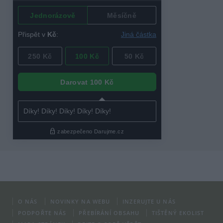
O NÁS
NOVINKY NA WEBU
INZERUJTE U NÁS
PODPOŘTE NÁS
PŘEBÍRÁNÍ OBSAHU
TIŠTĚNÝ EKOLIST