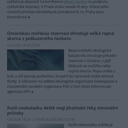
cyklistů je dopravit na konferenci
deset návrhů
na podporu
cyklistické dopravy. V Praze stráví necelé tři dny. Včera večer
osobně přivítala náměstkyně primátora hl. m. Prahy Jana
Komrsková.
Ománskou mořskou rezervaci ohrožuje velká ropná
skvrna z poškozeného tankeru
6.8.2026 15:03 (
ČTK
)
Bezprostřední ekologická
katastrofa ohrožuje přírodní
rezervaci v Ománu, v jejíž
blízkosti se rozšířila velká
ropná skvrna. Ropa unikla z
lodi, u níž panuje podezření, že patří do takzvané ruské stínové
flotily. S odkazem na sdělení ekologické organizace Greenpeace a
nizozemské nevládní organizace PAX o tom dnes informovala
agentura AFP.
Kvůli nedostatku deště mají jihočeské řeky minimální
průtoky
6.8.2026 14:24 | ČESKÉ BUDĚJOVICE (
ČTK
)
Kvůli nedostatku srážek je