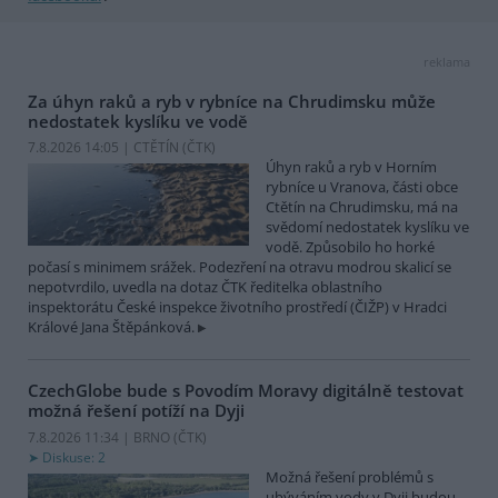
reklama
Za úhyn raků a ryb v rybníce na Chrudimsku může
nedostatek kyslíku ve vodě
7.8.2026 14:05 | CTĚTÍN (
ČTK
)
Úhyn raků a ryb v Horním
rybníce u Vranova, části obce
Ctětín na Chrudimsku, má na
svědomí nedostatek kyslíku ve
vodě. Způsobilo ho horké
počasí s minimem srážek. Podezření na otravu modrou skalicí se
nepotvrdilo, uvedla na dotaz ČTK ředitelka oblastního
inspektorátu České inspekce životního prostředí (ČIŽP) v Hradci
Králové Jana Štěpánková.
CzechGlobe bude s Povodím Moravy digitálně testovat
možná řešení potíží na Dyji
7.8.2026 11:34 | BRNO (
ČTK
)
Diskuse: 2
Možná řešení problémů s
ubýváním vody v Dyji budou