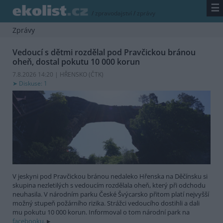
☰
/
zpravodajství
/
zprávy
Zprávy
Vedoucí s dětmi rozdělal pod Pravčickou bránou
oheň, dostal pokutu 10 000 korun
7.8.2026 14:20 | HŘENSKO (
ČTK
)
Diskuse: 1
V jeskyni pod Pravčickou bránou nedaleko Hřenska na Děčínsku si
skupina nezletilých s vedoucím rozdělala oheň, který při odchodu
neuhasila. V národním parku České Švýcarsko přitom platí nejvyšší
možný stupeň požárního rizika. Strážci vedoucího dostihli a dali
mu pokutu 10 000 korun. Informoval o tom národní park na
facebooku.