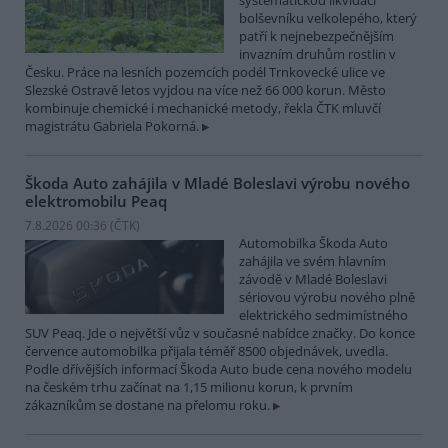
systematickou likvidací
bolševníku velkolepého, který
patří k nejnebezpečnějším
invazním druhům rostlin v
Česku. Práce na lesních pozemcích podél Trnkovecké ulice ve
Slezské Ostravě letos vyjdou na více než 66 000 korun. Město
kombinuje chemické i mechanické metody, řekla ČTK mluvčí
magistrátu Gabriela Pokorná.
Škoda Auto zahájila v Mladé Boleslavi výrobu nového
elektromobilu Peaq
7.8.2026 00:36 (
ČTK
)
Automobilka Škoda Auto
zahájila ve svém hlavním
závodě v Mladé Boleslavi
sériovou výrobu nového plně
elektrického sedmimístného
SUV Peaq. Jde o největší vůz v současné nabídce značky. Do konce
července automobilka přijala téměř 8500 objednávek, uvedla.
Podle dřívějších informací Škoda Auto bude cena nového modelu
na českém trhu začínat na 1,15 milionu korun, k prvním
zákazníkům se dostane na přelomu roku.