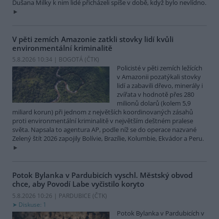
Dušana Milky k nim lidé přicházeli spíše v době, když bylo nevlídno.
V pěti zemích Amazonie zatkli stovky lidí kvůli
environmentální kriminalitě
5.8.2026 10:34 | BOGOTÁ (
ČTK
)
Policisté v pěti zemích ležících
v Amazonii pozatýkali stovky
lidí a zabavili dřevo, minerály i
zvířata v hodnotě přes 280
milionů dolarů (kolem 5,9
miliard korun) při jednom z největších koordinovaných zásahů
proti environmentální kriminalitě v největším deštném pralese
světa. Napsala to agentura AP, podle níž se do operace nazvané
Zelený štít 2026 zapojily Bolívie, Brazílie, Kolumbie, Ekvádor a Peru.
Potok Bylanka v Pardubicích vyschl. Městský obvod
chce, aby Povodí Labe vyčistilo koryto
5.8.2026 10:26 | PARDUBICE (
ČTK
)
Diskuse: 1
Potok Bylanka v Pardubicích v