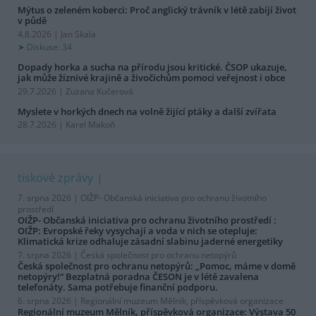
Mýtus o zeleném koberci: Proč anglický trávník v létě zabíjí život
v půdě
4.8.2026 | Jan Skala
Diskuse: 34
Dopady horka a sucha na přírodu jsou kritické. ČSOP ukazuje,
jak může žíznivé krajině a živočichům pomoci veřejnost i obce
29.7.2026 | Zuzana Kučerová
Myslete v horkých dnech na volně žijící ptáky a další zvířata
28.7.2026 | Karel Makoň
tiskové zprávy
7. srpna 2026 |
OIŽP- Občanská iniciativa pro ochranu životního
prostředí
OIŽP- Občanská iniciativa pro ochranu životního prostředí :
OIŽP: Evropské řeky vysychají a voda v nich se otepluje:
Klimatická krize odhaluje zásadní slabinu jaderné energetiky
7. srpna 2026 |
Česká společnost pro ochranu netopýrů
Česká společnost pro ochranu netopýrů: „Pomoc, máme v domě
netopýry!“ Bezplatná poradna ČESON je v létě zavalena
telefonáty. Sama potřebuje finanční podporu.
6. srpna 2026 |
Regionální muzeum Mělník, příspěvková organizace
Regionální muzeum Mělník, příspěvková organizace: Výstava 50