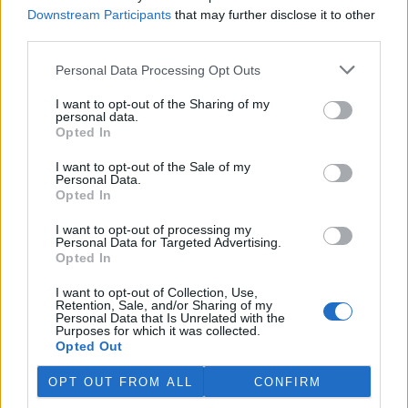
Martina Kaňková. Případem se zabývá policie.
Downstream Participants
that may further disclose it to other
third parties.
Island vyhostí aktivisty bojující proti lovu velryb,
Personal Data Processing Opt Outs
pronásledovali velrybáře
5.8.2026 19:54 (
ČTK
)
I want to opt-out of the Sharing of my
Islandské úřady nařídily
personal data.
vyhoštění 21 aktivistů
Opted In
bojujících proti lovu velryb
poté, co minulý týden
I want to opt-out of the Sale of my
Personal Data.
pobřežní stráž s policií zabavily
Opted In
jejich loď, která pronásledovala velrybářské plavidlo. Pasažéři lodi
patřící nadaci kanadsko-amerického ekologického aktivisty Paula
Watsona jsou od té doby zadržováni v Reykjavíku. Sám Watson na
I want to opt-out of processing my
Personal Data for Targeted Advertising.
palubě nebyl. Píše o tom agentura AFP s odvoláním na islandskou
Opted In
policii.
I want to opt-out of Collection, Use,
Retention, Sale, and/or Sharing of my
Záchranná stanice v Praze přijímá kvůli vedrům více
Personal Data that Is Unrelated with the
volně žijících zvířat
Purposes for which it was collected.
Opted Out
5.8.2026 17:40 | PRAHA (
ČTK
)
Kvůli vysokým letním
OPT OUT FROM ALL
CONFIRM
teplotám pracovníci pražské
záchranné stanice pro volně