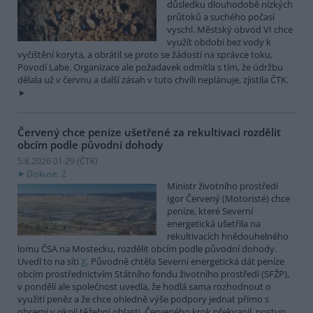
důsledku dlouhodobě nízkých
průtoků a suchého počasí
vyschl. Městský obvod VI chce
využít období bez vody k
vyčištění koryta, a obrátil se proto se žádostí na správce toku,
Povodí Labe. Organizace ale požadavek odmítla s tím, že údržbu
dělala už v červnu a další zásah v tuto chvíli neplánuje, zjistila ČTK.
Červený chce peníze ušetřené za rekultivaci rozdělit
obcím podle původní dohody
5.8.2026 01:29 (
ČTK
)
Diskuse: 2
Ministr životního prostředí
Igor Červený (Motoristé) chce
peníze, které Severní
energetická ušetřila na
rekultivacích hnědouhelného
lomu ČSA na Mostecku, rozdělit obcím podle původní dohody.
Uvedl to na síti
X
. Původně chtěla Severní energetická dát peníze
obcím prostřednictvím Státního fondu životního prostředí (SFŽP),
v pondělí ale společnost uvedla, že hodlá sama rozhodnout o
využití peněz a že chce ohledně výše podpory jednat přímo s
obcemi v okolí těžební oblasti. Červeného krok překvapil, postup