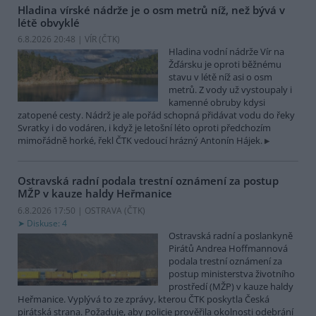
Hladina vírské nádrže je o osm metrů níž, než bývá v
létě obvyklé
6.8.2026 20:48 | VÍR (
ČTK
)
Hladina vodní nádrže Vír na
Žďársku je oproti běžnému
stavu v létě níž asi o osm
metrů. Z vody už vystoupaly i
kamenné obruby kdysi
zatopené cesty. Nádrž je ale pořád schopná přidávat vodu do řeky
Svratky i do vodáren, i když je letošní léto oproti předchozím
mimořádně horké, řekl ČTK vedoucí hrázný Antonín Hájek.
Ostravská radní podala trestní oznámení za postup
MŽP v kauze haldy Heřmanice
6.8.2026 17:50 | OSTRAVA (
ČTK
)
Diskuse: 4
Ostravská radní a poslankyně
Pirátů Andrea Hoffmannová
podala trestní oznámení za
postup ministerstva životního
prostředí (MŽP) v kauze haldy
Heřmanice. Vyplývá to ze zprávy, kterou ČTK poskytla Česká
pirátská strana. Požaduje, aby policie prověřila okolnosti odebrání