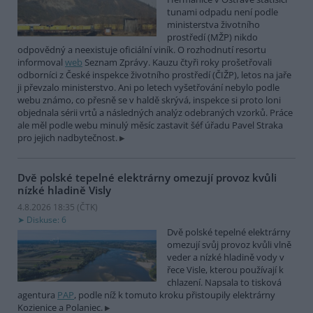
tunami odpadu není podle
ministerstva životního
prostředí (MŽP) nikdo
odpovědný a neexistuje oficiální viník. O rozhodnutí resortu
informoval
web
Seznam Zprávy. Kauzu čtyři roky prošetřovali
odborníci z České inspekce životního prostředí (ČIŽP), letos na jaře
ji převzalo ministerstvo. Ani po letech vyšetřování nebylo podle
webu známo, co přesně se v haldě skrývá, inspekce si proto loni
objednala sérii vrtů a následných analýz odebraných vzorků. Práce
ale měl podle webu minulý měsíc zastavit šéf úřadu Pavel Straka
pro jejich nadbytečnost.
Dvě polské tepelné elektrárny omezují provoz kvůli
nízké hladině Visly
4.8.2026 18:35 (
ČTK
)
Diskuse: 6
Dvě polské tepelné elektrárny
omezují svůj provoz kvůli vlně
veder a nízké hladině vody v
řece Visle, kterou používají k
chlazení. Napsala to tisková
agentura
PAP
, podle níž k tomuto kroku přistoupily elektrárny
Kozienice a Polaniec.