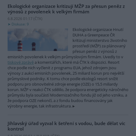
Ekologické organizace kritizují MŽP za přesun peněz z
výnosů z povolenek k velkým firmám
6.8.2026 01:17 (
ČTK
)
Diskuse: 9
Ekologické organizace Hnutí
DUHA a Greenpeace ČR
kritizují ministerstvo životního
prostředí (MŽP) za plánovaný
přesun peněz z výnosů z
emisních povolenek k velkým průmyslovým firmám. Uvedly to v
tiskové zprávě
a komentářích, které má ČTK k dispozici. Resort
chce podle nich vyčlenit z programu EUA, jehož zdrojem jsou
výnosy z aukcí emisních povolenek, 25 miliard korun pro největší
průmyslové podniky. K tomu chce podle ekologů resort snížit
podporu pro obnovitelné zdroje energie (OZE) o 15,5 miliardy
korun. MŽP v reakci ČTK sdělilo, že podpora energeticky náročného
průmyslu byla součástí Modernizačního fondu již od jeho vzniku, a
že podpora OZE nekončí, a z fondu budou financovány jak
výrobny energie, tak infrastruktura.
Jihlavský úřad vyzval k šetření s vodou, bude dělat víc
kontrol