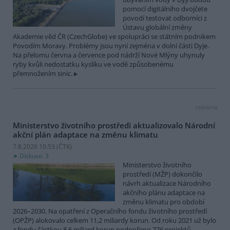
pomocí digitálního dvojčete
povodí testovat odborníci z
Ústavu globální změny
Akademie věd ČR (CzechGlobe) ve spolupráci se státním podnikem
Povodím Moravy. Problémy jsou nyní zejména v dolní části Dyje.
Na přelomu června a července pod nádrží Nové Mlýny uhynuly
ryby kvůli nedostatku kyslíku ve vodě způsobenému
přemnožením sinic.
reklama
Ministerstvo životního prostředí aktualizovalo Národní
akční plán adaptace na změnu klimatu
7.8.2026 10:53 (
ČTK
)
Diskuse: 3
Ministerstvo životního
prostředí (MŽP) dokončilo
návrh aktualizace Národního
akčního plánu adaptace na
změnu klimatu pro období
2026–2030. Na opatření z Operačního fondu životního prostředí
(OPŽP) alokovalo celkem 11,2 miliardy korun. Od roku 2021 už bylo
z fondu částkou 8,6 miliard korun podpořeno 776 projektů