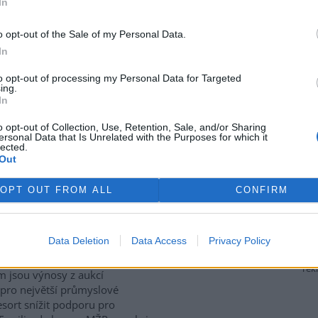
In
ívají také staré stodoly,
které ptákům poskytují úkryt i
 zemědělské krajině naopak
o opt-out of the Sale of my Personal Data.
iologie obratlovců Akademie
In
culture, Ecosystems and
to opt-out of processing my Personal Data for Targeted
ing.
In
P za přesun peněz z výnosů
o opt-out of Collection, Use, Retention, Sale, and/or Sharing
ersonal Data that Is Unrelated with the Purposes for which it
lected.
Out
gické organizace Hnutí DUHA
enpeace ČR kritizují
OPT OUT FROM ALL
CONFIRM
terstvo životního prostředí
 za plánovaný přesun peněz z
ů z emisních povolenek k
Data Deletion
Data Access
Privacy Policy
to v
tiskové zprávě
a
 Resort chce podle nich
rek
m jsou výnosy z aukcí
 pro největší průmyslové
sort snížit podporu pro