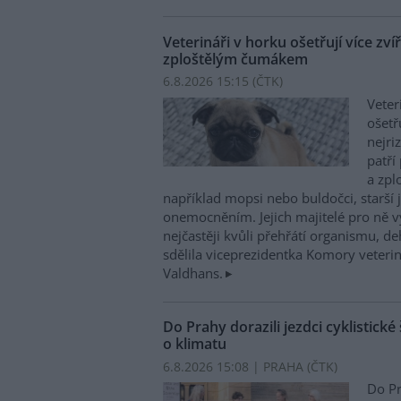
Veterináři v horku ošetřují více zví
zploštělým čumákem
6.8.2026 15:15 (
ČTK
)
Veter
ošetř
nejri
patří
a zpl
například mopsi nebo buldočci, starší j
onemocněním. Jejich majitelé pro ně vy
nejčastěji kvůli přehřátí organismu, d
sdělila viceprezidentka Komory veterin
Valdhans.
Do Prahy dorazili jezdci cyklistické
o klimatu
6.8.2026 15:08 | PRAHA (
ČTK
)
Do Pr