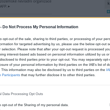
izozemské nevládní organizace
k
 AFP.
ské řeky minimální průtoky
 -
Do Not Process My Personal Information
K
)
8
 nedostatku srážek je téměř ve
K
 jihočeských řekách historicky
to opt-out of the sale, sharing to third parties, or processing of your per
O
nší průtok vody. Nejhorší je
formation for targeted advertising by us, please use the below opt-out s
9
ce v rovinatých oblastech,
r selection. Please note that after your opt-out request is processed y
O
klad na Českobudějovicku. ČTK
eing interest-based ads based on personal information utilized by us or
s
disclosed to third parties prior to your opt-out. You may separately opt-
1
losure of your personal information by third parties on the IAB’s list of
(
. This information may also be disclosed by us to third parties on the
IA
H
v zemědělské krajině,
Participants
that may further disclose it to other third parties.
p
a
iskuse: 12
ční záhumenky, tedy malá
l Data Processing Opt Outs
ka, významně zvyšují počet i
vou rozmanitost ptáků v
o opt-out of the Sharing of my personal data.
ělské krajině. Biodiverzitě