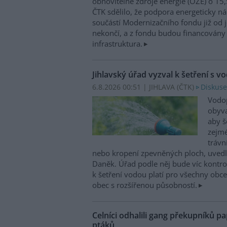
obnovitelné zdroje energie (OZE) o 15,
ČTK sdělilo, že podpora energeticky 
součástí Modernizačního fondu již od 
nekončí, a z fondu budou financovány 
infrastruktura.
Jihlavský úřad vyzval k šetření s v
6.8.2026 00:51 | JIHLAVA (
ČTK
)
Diskuse
Vodop
obyva
aby š
zejmé
trávn
nebo kropení zpevněných ploch, uvedl
Daněk. Úřad podle něj bude víc kontr
k šetření vodou platí pro všechny obce
obec s rozšířenou působností.
Celníci odhalili gang překupníků pa
ptáků