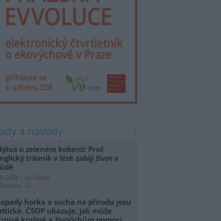
rady a návody
ýtus o zeleném koberci: Proč
nglický trávník v létě zabíjí život v
ůdě
.8.2026 | Jan Skala
Diskuse: 32
opady horka a sucha na přírodu jsou
ritické. ČSOP ukazuje, jak může
íznivé krajině a živočichům pomoci