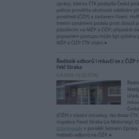
zprávy, kterou ČTK poskytla Česká pirá
policie prověřila okolnosti odebrání p
prostředí (ČIŽP) a zastavení řízení. Ho
trestní oznámení podala proti dosud 
působícím na MŽP a ČIŽP, případně dal
popsaném postupu může být zjištěna 
MŽP a ČIŽP ČTK shání.
Ředitelé odborů i mluvčí se z ČIŽP r
řekl Straka
6.8.2026 15:22 (
ČTK
)
Ředit
Matěj
úřadu
mluvč
České
(ČIŽP) z vlastní iniciativy. Na dotaz ČT
inspekce Pavel Straka (za Motoristy).
informovaly
v pondělí Seznam Zprávy. 
ředitelů odborů na ČIŽP.