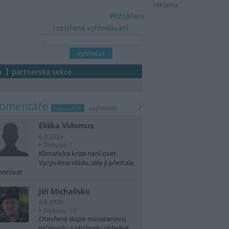
reklama
Přihlášení
rozšířené vyhledávání
a
partnerská sekce
komentáře
nejnovější
nejčtenější
Eliška Vidomus
6.8.2026
Diskuse: 7
Klimatická krize není over.
Vyzýváme vládu, aby ji přestala
norovat
Jiří Michalisko
6.8.2026
Diskuse: 14
Otevřený dopis ministerstvu
průmyslu a obchodu ohledně