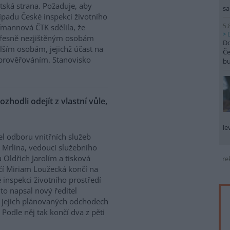
tská strana. Požaduje, aby
sa
řípadu České inspekci životního
5.
ffmannová ČTK sdělila, že
přesně nezjištěným osobám
Do
ším osobám, jejichž účast na
Če
prověřováním. Stanovisko
b
ozhodli odejít z vlastní vůle,
le
el odboru vnitřních služeb
 Mrlina, vedoucí služebního
 Oldřich Jarolím a tisková
re
í Miriam Loužecká končí na
 inspekci životního prostředí
K to napsal nový ředitel
 O jejich plánovaných odchodech
Podle něj tak končí dva z pěti