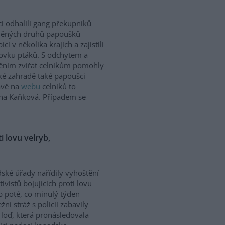
ci odhalili gang překupníků
něných druhů papoušků
cí v několika krajích a zajistili
tovku ptáků. S odchytem a
těním zvířat celníkům pomohly
ské zahradě také papoušci
rávě na
webu
celníků to
ina Kaňková. Případem se
ti lovu velryb,
dské úřady nařídily vyhoštění
tivistů bojujících proti lovu
b poté, co minulý týden
žní stráž s policií zabavily
h loď, která pronásledovala