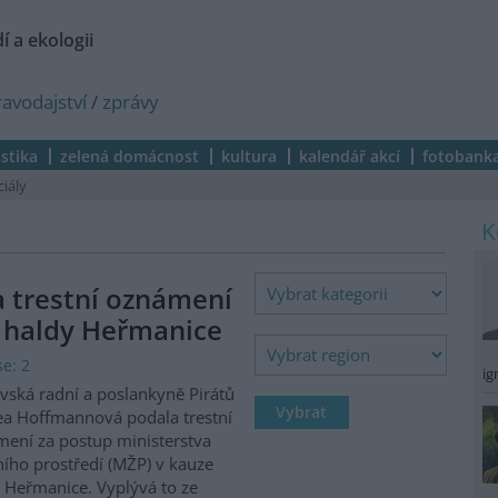
í a ekologii
ravodajství
/
zprávy
istika
zelená domácnost
kultura
kalendář akcí
fotobank
ciály
a trestní oznámení
 haldy Heřmanice
e: 2
ig
vská radní a poslankyně Pirátů
a Hoffmannová podala trestní
ení za postup ministerstva
ního prostředí (MŽP) v kauze
 Heřmanice. Vyplývá to ze