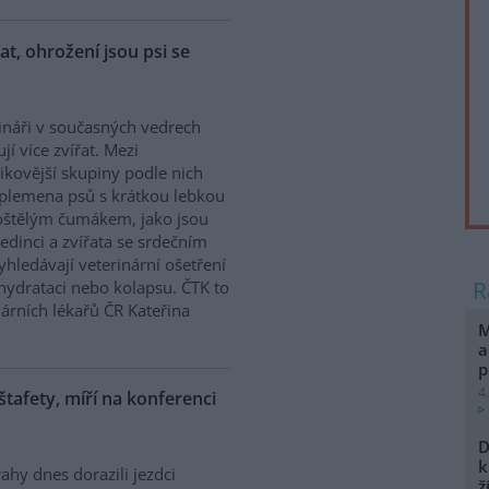
řat, ohrožení jsou psi se
ináři v současných vedrech
ují více zvířat. Mezi
zikovější skupiny podle nich
 plemena psů s krátkou lebkou
oštělým čumákem, jako jsou
edinci a zvířata se srdečním
hledávají veterinární ošetření
ehydrataci nebo kolapsu. ČTK to
árních lékařů ČR Kateřina
M
a
p
4
 štafety, míří na konferenci
D
k
ahy dnes dorazili jezdci
ž