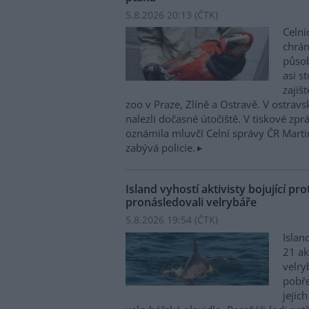
5.8.2026 20:13 (
ČTK
)
Celní
chrá
působí
asi s
zajiš
zoo v Praze, Zlíně a Ostravě. V ostrav
nalezli dočasné útočiště. V tiskové zp
oznámila mluvčí Celní správy ČR Mart
zabývá policie.
Island vyhostí aktivisty bojující pro
pronásledovali velrybáře
5.8.2026 19:54 (
ČTK
)
Islan
21 ak
velry
pobře
jejic