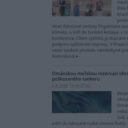
mezin
Bike 
brazi
posle
stran Rámcové úmluvy Organizace sp
klimatu, a míří do turecké Antalye, v n
konference. Cílem cyklistů je dopravit
podporu cyklistické dopravy. V Praze st
večer osobně přivítala náměstkyně pri
Komrsková.
Ománskou mořskou rezervaci ohrož
poškozeného tankeru
6.8.2026 15:03 (
ČTK
)
Bezpr
ohrož
Ománu
velká
lodi,
patří do takzvané ruské stínové flotily