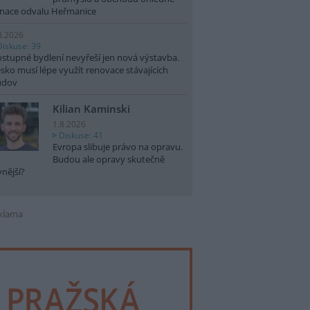
nace odvalu Heřmanice
8.2026
Diskuse: 39
stupné bydlení nevyřeší jen nová výstavba.
sko musí lépe využít renovace stávajících
udov
Kilian Kaminski
1.8.2026
Diskuse: 41
Evropa slibuje právo na opravu.
Budou ale opravy skutečně
vnější?
klama