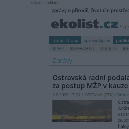
reklama
reklama
zprávy o přírodě, životním prostřed
/
zp
titulní strana
zpravodajství
public
zprávy
tiskové zprávy
co píší jiní
spe
Zprávy
Ostravská radní podal
za postup MŽP v kauze
6.8.2026 17:50 | OSTRAVA (
ČTK
)
Diskus
Ostra
Andre
oznám
život
haldy