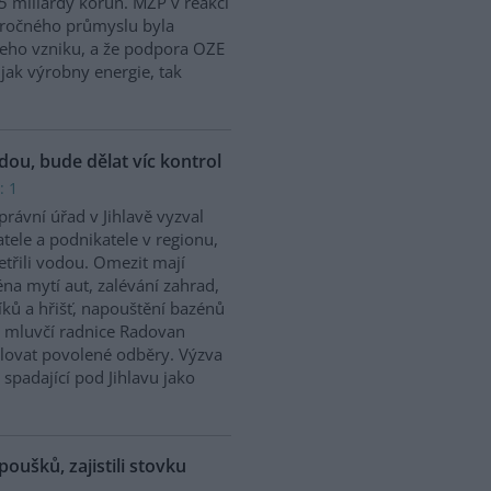
5 miliardy korun. MŽP v reakci
náročného průmyslu byla
jeho vzniku, a že podpora OZE
jak výrobny energie, tak
odou, bude dělat víc kontrol
: 1
rávní úřad v Jihlavě vyzval
tele a podnikatele v regionu,
etřili vodou. Omezit mají
na mytí aut, zalévání zahrad,
íků a hřišť, napouštění bazénů
 mluvčí radnice Radovan
olovat povolené odběry. Výzva
 spadající pod Jihlavu jako
poušků, zajistili stovku