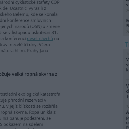
árodní cyklistické štafety COP
v
Ride. Účastníci vyrazili z
2
lského Belému, kde se konala
dní konference smluvních
M
ž
ojených národů (OSN) o změně
2
íž se v listopadu uskuteční 31.
 na konferenci
deset návrhů
na
ráví necelé tři dny. Včera
mátora hl. m. Prahy Jana
1
V
v
k
uje velká ropná skvrna z
1
V
c
ostřední ekologická katastrofa
T
uje přírodní rezervaci v
, v jejíž blízkosti se rozšířila
7
 ropná skvrna. Ropa unikla z
A
p
 u níž panuje podezření, že
o
. S odkazem na sdělení
P