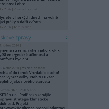
eřejnost i obce
9.7.2026 | Zuzana Kučerová
yslete v horkých dnech na volně
ijící ptáky a další zvířata
8.7.2026 | Karel Makoň
tiskové zprávy
4. května 2026 |
ýměna střešních oken jako krok k
yšší energetické účinnosti a
omfortu bydlení
1. května 2026 |
Vrchlabí do toho!
rchlabí do toho!: Vrchlabí do toho!
hce vyhrát volby. Nabízí Lukáše
eplého jako nového starostu
. května 2026 |
ASITIS s.r.o.
SITIS s.r.o.: Podřipsko zahájilo
řípravu strategie klimatické
dolnosti. Projekt
athways2Resilience propojil adaptaci