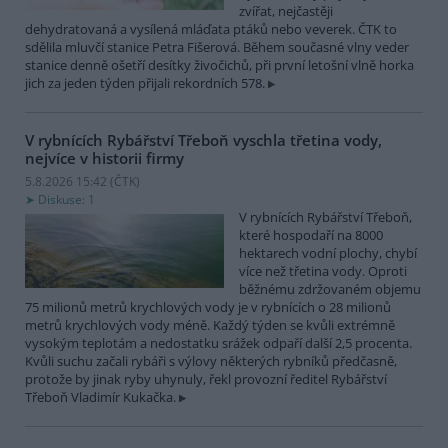
zvířat, nejčastěji
dehydratovaná a vysílená mláďata ptáků nebo veverek. ČTK to
sdělila mluvčí stanice Petra Fišerová. Během současné vlny veder
stanice denně ošetří desítky živočichů, při první letošní vlně horka
jich za jeden týden přijali rekordních 578.
V rybnících Rybářství Třeboň vyschla třetina vody,
nejvíce v historii firmy
5.8.2026 15:42 (
ČTK
)
Diskuse: 1
V rybnících Rybářství Třeboň,
které hospodaří na 8000
hektarech vodní plochy, chybí
více než třetina vody. Oproti
běžnému zdržovaném objemu
75 milionů metrů krychlových vody je v rybnících o 28 milionů
metrů krychlových vody méně. Každý týden se kvůli extrémně
vysokým teplotám a nedostatku srážek odpaří další 2,5 procenta.
Kvůli suchu začali rybáři s výlovy některých rybníků předčasně,
protože by jinak ryby uhynuly, řekl provozní ředitel Rybářství
Třeboň Vladimír Kukačka.