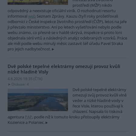
prostředí (MŽP) nikdo
odpovědný a neexistuje oficiální viník. O rozhodnutí resortu
informoval
web
Seznam Zprávy. Kauzu čtyři roky prošetřovali
odborníci z České inspekce životního prostředí (ČIŽP), letos na jaře
ji převzalo ministerstvo. Ani po letech vyšetřování nebylo podle
webu známo, co přesně se v haldě skrývá, inspekce si proto loni
objednala sérii vrtů a následných analýz odebraných vzorků. Práce
ale měl podle webu minulý měsíc zastavit šéf úřadu Pavel Straka
pro jejich nadbytečnost.
Dvě polské tepelné elektrárny omezují provoz kvůli
nízké hladině Visly
4.8.2026 18:35 (
ČTK
)
Diskuse: 4
Dvě polské tepelné elektrárny
omezují svůj provoz kvůli vlně
veder a nízké hladině vody v
řece Visle, kterou používají k
chlazení. Napsala to tisková
agentura
PAP
, podle níž k tomuto kroku přistoupily elektrárny
Kozienice a Polaniec.