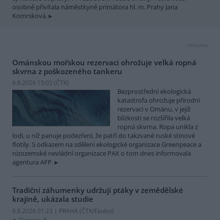
osobně přivítala náměstkyně primátora hl. m. Prahy Jana
Komrsková.
reklama
Ománskou mořskou rezervaci ohrožuje velká ropná
skvrna z poškozeného tankeru
6.8.2026 15:03 (
ČTK
)
Bezprostřední ekologická
katastrofa ohrožuje přírodní
rezervaci v Ománu, v jejíž
blízkosti se rozšířila velká
ropná skvrna. Ropa unikla z
lodi, u níž panuje podezření, že patří do takzvané ruské stínové
flotily. S odkazem na sdělení ekologické organizace Greenpeace a
nizozemské nevládní organizace PAX o tom dnes informovala
agentura AFP.
Tradiční záhumenky udržují ptáky v zemědělské
krajině, ukázala studie
6.8.2026 01:23 | PRAHA (
ČTK/Ekolist
)
Diskuse: 8