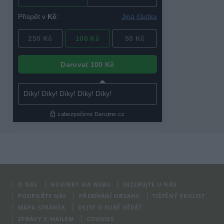
O NÁS
NOVINKY NA WEBU
INZERUJTE U NÁS
PODPOŘTE NÁS
PŘEBÍRÁNÍ OBSAHU
TIŠTĚNÝ EKOLIST
MAPA STRÁNEK
DEJTE O SOBĚ VĚDĚT
ZPRÁVY E-MAILEM
COOKIES