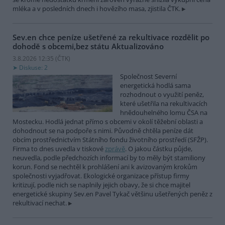
mléka a v posledních dnech i hovězího masa, zjistila ČTK.
Sev.en chce peníze ušetřené za rekultivace rozdělit po
dohodě s obcemi,bez státu
Aktualizováno
3.8.2026 12:35 (
ČTK
)
Diskuse: 2
Společnost Severní
energetická hodlá sama
rozhodnout o využití peněz,
které ušetřila na rekultivacích
hnědouhelného lomu ČSA na
Mostecku. Hodlá jednat přímo s obcemi v okolí těžební oblasti a
dohodnout se na podpoře s nimi. Původně chtěla peníze dát
obcím prostřednictvím Státního fondu životního prostředí (SFŽP).
Firma to dnes uvedla v tiskové
zprávě
. O jakou částku půjde,
neuvedla, podle předchozích informací by to měly být stamiliony
korun. Fond se nechtěl k prohlášení ani k avizovaným krokům
společnosti vyjadřovat. Ekologické organizace přístup firmy
kritizují, podle nich se naplnily jejich obavy, že si chce majitel
energetické skupiny Sev.en Pavel Tykač většinu ušetřených peněz z
rekultivací nechat.