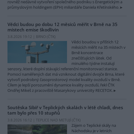
rovněž nedávné vytvoření společného podniku s Energetickým a
průmyslovým holdingem (EPH) miliardáře Daniela Křetínského.
Vědci budou po dobu 12 měsíců měřit v Brně na 35
místech emise škodlivin
3.8.2026 19:12 | BRNO (
ČTK
)
Vědci boudou v příštích 12
měsících měřit na 35 místech v
Brně koncentrace
znečišťujících látek. Od
minulého týdne instalují
senzory, které doplní stávající referenční monitorovací stanice.
Pomocí naměřených dat má vzniknout digitální dvojče Brna, které
vytvoří podrobný časoprostorový model kvality ovzduší v Brně.
Cílem je lepší porozumění dynamice kvality ovzduší, řekl ČTK
Ondřej Mikeš z pracoviště Masarykovy univerzity RECETOX.
Soutěska Sibiř v Teplických skalách v létě chladí, dnes
tam bylo přes 10 stupňů
3.8.2026 16:12 | TEPLICE NAD METUJÍ (
ČTK
)
Zájem o Teplické skály na
Náchodsku je v letních