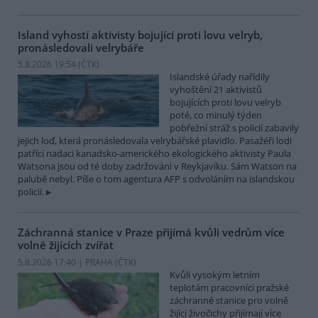
Island vyhostí aktivisty bojující proti lovu velryb,
pronásledovali velrybáře
5.8.2026 19:54 (
ČTK
)
Islandské úřady nařídily
vyhoštění 21 aktivistů
bojujících proti lovu velryb
poté, co minulý týden
pobřežní stráž s policií zabavily
jejich loď, která pronásledovala velrybářské plavidlo. Pasažéři lodi
patřící nadaci kanadsko-amerického ekologického aktivisty Paula
Watsona jsou od té doby zadržováni v Reykjavíku. Sám Watson na
palubě nebyl. Píše o tom agentura AFP s odvoláním na islandskou
policii.
Záchranná stanice v Praze přijímá kvůli vedrům více
volně žijících zvířat
5.8.2026 17:40 | PRAHA (
ČTK
)
Kvůli vysokým letním
teplotám pracovníci pražské
záchranné stanice pro volně
žijící živočichy přijímají více