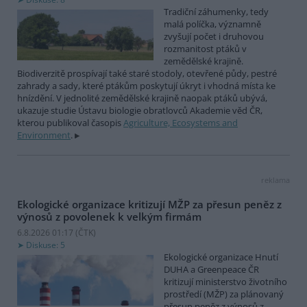
Tradiční záhumenky, tedy
malá políčka, významně
zvyšují počet i druhovou
rozmanitost ptáků v
zemědělské krajině.
Biodiverzitě prospívají také staré stodoly, otevřené půdy, pestré
zahrady a sady, které ptákům poskytují úkryt i vhodná místa ke
hnízdění. V jednolité zemědělské krajině naopak ptáků ubývá,
ukazuje studie Ústavu biologie obratlovců Akademie věd ČR,
kterou publikoval časopis
Agriculture, Ecosystems and
Environment
.
reklama
Ekologické organizace kritizují MŽP za přesun peněz z
výnosů z povolenek k velkým firmám
6.8.2026 01:17 (
ČTK
)
Diskuse: 5
Ekologické organizace Hnutí
DUHA a Greenpeace ČR
kritizují ministerstvo životního
prostředí (MŽP) za plánovaný
přesun peněz z výnosů z