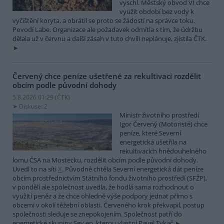
vyschl. Městský obvod VI chce
využít období bez vody k
vyčištění koryta, a obrátil se proto se žádostí na správce toku,
Povodí Labe. Organizace ale požadavek odmítla s tím, že údržbu
dělala už v červnu a další zásah v tuto chvíli neplánuje, zjistila ČTK.
Červený chce peníze ušetřené za rekultivaci rozdělit
obcím podle původní dohody
5.8.2026 01:29 (
ČTK
)
Diskuse: 2
Ministr životního prostředí
Igor Červený (Motoristé) chce
peníze, které Severní
energetická ušetřila na
rekultivacích hnědouhelného
lomu ČSA na Mostecku, rozdělit obcím podle původní dohody.
Uvedl to na síti
X
. Původně chtěla Severní energetická dát peníze
obcím prostřednictvím Státního fondu životního prostředí (SFŽP),
v pondělí ale společnost uvedla, že hodlá sama rozhodnout o
využití peněz a že chce ohledně výše podpory jednat přímo s
obcemi v okolí těžební oblasti. Červeného krok překvapil, postup
společnosti sleduje se znepokojením. Společnost patří do
energetické skupiny Sev.en, kterou vlastní Pavel Tykač.