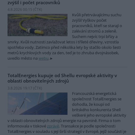
zvýšil i počet pracovníků
4.8.2026 00:15 (
ČTK
)
Kvůli přetrvávajícímu suchu
zvýšil Vyškov počet
pracovníků, kteří se starají o
zalévání stromů a zeleně.
Suchem nejvíc trpí břízy a
smrky. Kvůli nutnosti zavlažovat letos i tříleté dřeviny, vzrostla
spotřeba vody. Zatímco před několika lety by stačilo okolo šesti
metrů krychlových vody za den, teď je to zhruba dvojnásobek,
uvedlo město na
webu
.
TotalEnergies kupuje od Shellu evropské aktivity v
oblasti obnovitelných zdrojů
3.8.2026 19:17 (
ČTK
)
Francouzská energetická
společnost TotalEnergies se
dohodla, že koupí od
britského konkurenta Shell
veškeré jeho evropské aktivity
v oblasti obnovitelných zdrojů energie na pevnině. Firma o tom
informovala v tiskové
zprávě
. Transakce je podle společnosti
TotalEnergies v souladu s její širší strategií v Evropě, jejíž součástí je