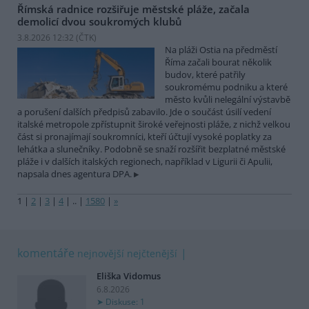
Římská radnice rozšiřuje městské pláže, začala
demolicí dvou soukromých klubů
3.8.2026 12:32 (
ČTK
)
Na pláži Ostia na předměstí
Říma začali bourat několik
budov, které patřily
soukromému podniku a které
město kvůli nelegální výstavbě
a porušení dalších předpisů zabavilo. Jde o součást úsilí vedení
italské metropole zpřístupnit široké veřejnosti pláže, z nichž velkou
část si pronajímají soukromníci, kteří účtují vysoké poplatky za
lehátka a slunečníky. Podobně se snaží rozšířit bezplatné městské
pláže i v dalších italských regionech, například v Ligurii či Apulii,
napsala dnes agentura DPA.
1
|
2
|
3
|
4
|
..
|
1580
|
»
komentáře
nejnovější
nejčtenější
Eliška Vidomus
6.8.2026
Diskuse: 1