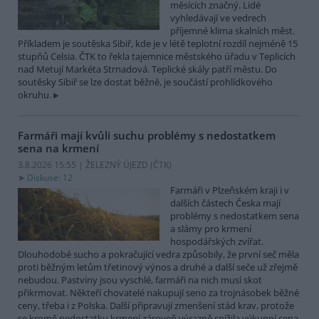
měsících značný. Lidé
vyhledávají ve vedrech
příjemné klima skalních měst.
Příkladem je soutěska Sibiř, kde je v létě teplotní rozdíl nejméně 15
stupňů Celsia. ČTK to řekla tajemnice městského úřadu v Teplicích
nad Metují Markéta Strnadová. Teplické skály patří městu. Do
soutěsky Sibiř se lze dostat běžně, je součástí prohlídkového
okruhu.
Farmáři mají kvůli suchu problémy s nedostatkem
sena na krmení
3.8.2026 15:55 | ŽELEZNÝ ÚJEZD (
ČTK
)
Diskuse: 12
Farmáři v Plzeňském kraji i v
dalších částech Česka mají
problémy s nedostatkem sena
a slámy pro krmení
hospodářských zvířat.
Dlouhodobé sucho a pokračující vedra způsobily, že první seč měla
proti běžným letům třetinový výnos a druhé a další seče už zřejmě
nebudou. Pastviny jsou vyschlé, farmáři na nich musí skot
přikrmovat. Někteří chovatelé nakupují seno za trojnásobek běžné
ceny, třeba i z Polska. Další připravují zmenšení stád krav, protože
se kromě nedostatku krmení zároveň výrazně snížila výkupní cena