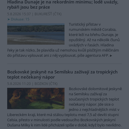
Hladina Dunaje je na rekordním minimu; lodě uvázly,
rybáři jsou bez práce
5.8.2026 15:37 | BUKUREŠŤ (
ČTK
)
Diskuse: 15
Turistický přístav v
rumunském městě Corabia,
které leží na břehu Dunaje, je
opuštěný. Až na několik člunů
uvázlých v řasách. Hladina
řeky je tak nízko, že plavidla už nemohou kvůli písčitým mělčinám
do přístavu vplouvat ani z něj vyplouvat, píše agentura AFP.
Bozkovské jeskyně na Semilsku zažívají za tropických
teplot nečekaný nápor
5.8.2026 11:20 | BOZKOV (
ČTK
)
Bozkovské dolomitové jeskyně
na Semilsku zažívají za
současných tropických teplot
nečekaný nápor. Jde sice o
jedno z nejchladnějších míst v
Libereckém kraji, které má stálou teplotu mezi 7,5 až devíti stupni
Celsia, přesto v minulosti podle vedoucího Bozkovských jeskyní
Dušana Milky k nim lidé přicházeli spíše v době, když bylo nevlídno.