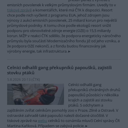
emisních povolenek k velkým průmyslovým firmám. Uvedly to v
tiskové zprávě
a komentářích, které má ČTK k dispozici. Resort
chce podle nich vyčlenit z programu EUA, jehož zdrojem jsou
výnosy z aukcí emisních povolenek, 25 miliard korun pro největší
průmyslové podniky. K tomu chce podle ekologů resort snížit
podporu pro obnovitelné zdroje energie (OZE) o 15,5 miliardy
korun. MŽP v reakci ČTK sdělilo, že podpora energeticky náročného
průmyslu byla součástí Modernizačního fondu již od jeho vzniku, a
že podpora OZE nekončí, a z fondu budou financovány jak
výrobny energie, tak infrastruktura.
Celníci odhalili gang překupníků papoušků, zajistili
stovku ptáků
5.8.2026 20:13 (
ČTK
)
Celníci odhalili gang
překupníků chráněných druhů
papoušků působící v několika
krajích a zajistili asi stovku
ptáků. S odchytem a
zajištěním zvířat celníkům pomohly zoo v Praze, Zlíně a Ostravě. V
ostravské zahradě také papoušci nalezli dočasné útočiště. V
tiskové zprávě na
webu
celníků to oznámila mluvčí Celní správy ČR
Martina Kaňková. Případem se zabývá policie.