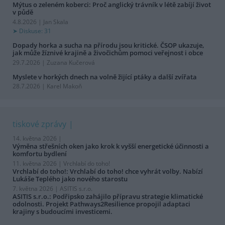
Mýtus o zeleném koberci: Proč anglický trávník v létě zabíjí život
v půdě
4.8.2026 | Jan Skala
Diskuse: 31
Dopady horka a sucha na přírodu jsou kritické. ČSOP ukazuje,
jak může žíznivé krajině a živočichům pomoci veřejnost i obce
29.7.2026 | Zuzana Kučerová
Myslete v horkých dnech na volně žijící ptáky a další zvířata
28.7.2026 | Karel Makoň
tiskové zprávy
14. května 2026 |
Výměna střešních oken jako krok k vyšší energetické účinnosti a
komfortu bydlení
11. května 2026 |
Vrchlabí do toho!
Vrchlabí do toho!: Vrchlabí do toho! chce vyhrát volby. Nabízí
Lukáše Teplého jako nového starostu
7. května 2026 |
ASITIS s.r.o.
ASITIS s.r.o.: Podřipsko zahájilo přípravu strategie klimatické
odolnosti. Projekt Pathways2Resilience propojil adaptaci
krajiny s budoucími investicemi.