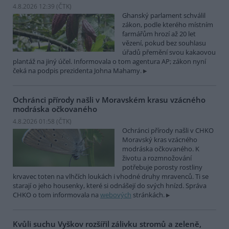
4.8.2026 12:39 (
ČTK
)
Ghanský parlament schválil
zákon, podle kterého místním
farmářům hrozí až 20 let
vězení, pokud bez souhlasu
úřadů přemění svou kakaovou
plantáž na jiný účel. Informovala o tom agentura AP; zákon nyní
čeká na podpis prezidenta Johna Mahamy.
Ochránci přírody našli v Moravském krasu vzácného
modráska očkovaného
4.8.2026 01:58 (
ČTK
)
Ochránci přírody našli v CHKO
Moravský kras vzácného
modráska očkovaného. K
životu a rozmnožování
potřebuje porosty rostliny
krvavec toten na vlhčích loukách i vhodné druhy mravenců. Ti se
starají o jeho housenky, které si odnášejí do svých hnízd. Správa
CHKO o tom informovala na
webových
stránkách.
Kvůli suchu Vyškov rozšířil zálivku stromů a zeleně,