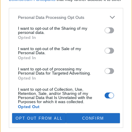
provozuje, před týdnem vyzval k šetření vodou, spotřeba stoupla,
third parties.
a lidé tak v pondělí vodojem zcela vyčerpali. Na problém dnes
upozornila Česká televize. Předseda DSO Tomáš Pitrocha ČTK řekl,
Personal Data Processing Opt Outs
že voda nyní z kohoutků ve třech obcích teče, ale je třeba opravdu
omezit její nadměrnou spotřebu.
I want to opt-out of the Sharing of my
personal data.
Opted In
Obce dostanou od ministerstva 300 milionů korun na
opravu nebo výstavbu vodních nádrží
I want to opt-out of the Sale of my
Personal Data.
4.8.2026 13:09 (
ČTK
)
Opted In
Diskuse: 3
Obce dostanou od
ministerstva zemědělství
I want to opt-out of processing my
Personal Data for Targeted Advertising.
(MZe) 300 milionů korun na
Opted In
opravu, výstavbu nebo
odbahnění malých vodních
I want to opt-out of Collection, Use,
nádrží. Žádost o dotace mohou podávat od 7. září do 7. října.
Retention, Sale, and/or Sharing of my
Personal Data that Is Unrelated with the
Purposes for which it was collected.
Hospodářským zvířatům pomáhají při vedrech remízky
Opted Out
i kamenné stáje
OPT OUT FROM ALL
CONFIRM
4.8.2026 12:52 (
ČTK
)
Hospodářská zvířata na jihu
Čech se při tropických