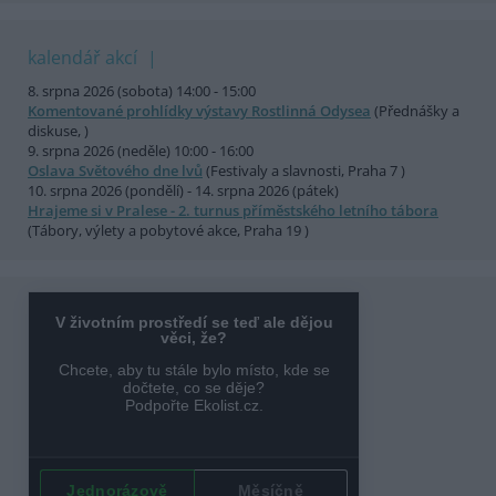
kalendář akcí
8. srpna 2026 (sobota) 14:00 - 15:00
Komentované prohlídky výstavy Rostlinná Odysea
(Přednášky a
diskuse, )
9. srpna 2026 (neděle) 10:00 - 16:00
Oslava Světového dne lvů
(Festivaly a slavnosti, Praha 7 )
10. srpna 2026 (pondělí) - 14. srpna 2026 (pátek)
Hrajeme si v Pralese - 2. turnus příměstského letního tábora
(Tábory, výlety a pobytové akce, Praha 19 )