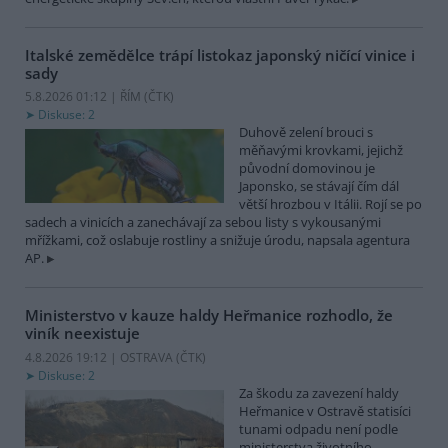
Italské zemědělce trápí listokaz japonský ničící vinice i
sady
5.8.2026 01:12 | ŘÍM (
ČTK
)
Diskuse: 2
Duhově zelení brouci s
měňavými krovkami, jejichž
původní domovinou je
Japonsko, se stávají čím dál
větší hrozbou v Itálii. Rojí se po
sadech a vinicích a zanechávají za sebou listy s vykousanými
mřížkami, což oslabuje rostliny a snižuje úrodu, napsala agentura
AP.
Ministerstvo v kauze haldy Heřmanice rozhodlo, že
viník neexistuje
4.8.2026 19:12 | OSTRAVA (
ČTK
)
Diskuse: 2
Za škodu za zavezení haldy
Heřmanice v Ostravě statisíci
tunami odpadu není podle
ministerstva životního