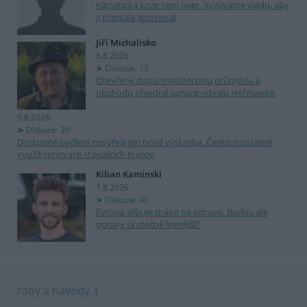
Klimatická krize není over. Vyzýváme vládu, aby
ji přestala ignorovat
Jiří Michalisko
6.8.2026
Diskuse: 13
Otevřený dopis ministerstvu průmyslu a
obchodu ohledně sanace odvalu Heřmanice
5.8.2026
Diskuse: 39
Dostupné bydlení nevyřeší jen nová výstavba. Česko musí lépe
využít renovace stávajících budov
Kilian Kaminski
1.8.2026
Diskuse: 40
Evropa slibuje právo na opravu. Budou ale
opravy skutečně levnější?
rady a návody