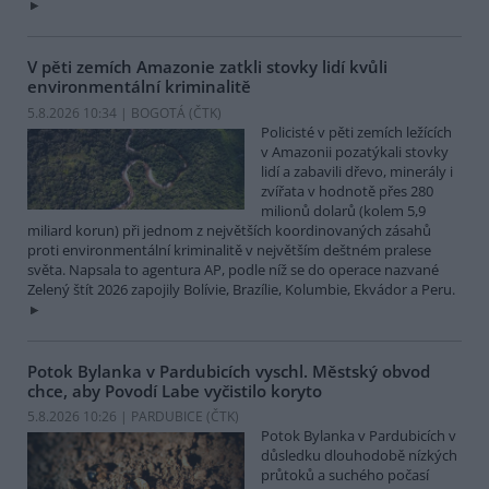
V pěti zemích Amazonie zatkli stovky lidí kvůli
environmentální kriminalitě
5.8.2026 10:34 | BOGOTÁ (
ČTK
)
Policisté v pěti zemích ležících
v Amazonii pozatýkali stovky
lidí a zabavili dřevo, minerály i
zvířata v hodnotě přes 280
milionů dolarů (kolem 5,9
miliard korun) při jednom z největších koordinovaných zásahů
proti environmentální kriminalitě v největším deštném pralese
světa. Napsala to agentura AP, podle níž se do operace nazvané
Zelený štít 2026 zapojily Bolívie, Brazílie, Kolumbie, Ekvádor a Peru.
Potok Bylanka v Pardubicích vyschl. Městský obvod
chce, aby Povodí Labe vyčistilo koryto
5.8.2026 10:26 | PARDUBICE (
ČTK
)
Potok Bylanka v Pardubicích v
důsledku dlouhodobě nízkých
průtoků a suchého počasí