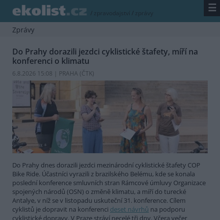
☰
/
zpravodajství
/
zprávy
Zprávy
Do Prahy dorazili jezdci cyklistické štafety, míří na
konferenci o klimatu
6.8.2026 15:08 | PRAHA (
ČTK
)
Do Prahy dnes dorazili jezdci mezinárodní cyklistické štafety COP
Bike Ride. Účastníci vyrazili z brazilského Belému, kde se konala
poslední konference smluvních stran Rámcové úmluvy Organizace
spojených národů (OSN) o změně klimatu, a míří do turecké
Antalye, v níž se v listopadu uskuteční 31. konference. Cílem
cyklistů je dopravit na konferenci
deset návrhů
na podporu
cyklistické dopravy. V Praze stráví necelé tři dny. Včera večer