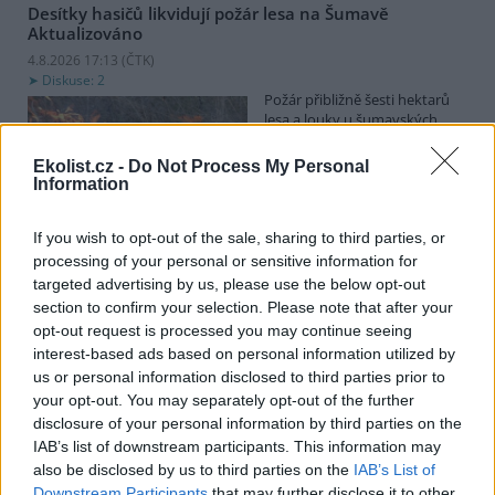
Desítky hasičů likvidují požár lesa na Šumavě
Aktualizováno
4.8.2026 17:13 (
ČTK
)
Diskuse: 2
Požár přibližně šesti hektarů
lesa a louky u šumavských
Nezdic na Klatovsku se přestal
šířit. Vrtulník s bambivakem
Ekolist.cz -
Do Not Process My Personal
odletěl zhruba po 1,5 hodině
Information
kolem 17:00. Zasahuje až 150 hasičů. Nikdo nebyl zraněn. ČTK to
řekl velitel zásahu Aleš Bucifal. Odhadl, že ohniska se budou ještě
dohašovat a hasiči budou místo hlídat přes noc do středy.
If you wish to opt-out of the sale, sharing to third parties, or
processing of your personal or sensitive information for
targeted advertising by us, please use the below opt-out
Vodojem pro Domašov, Říčky a Rudku na Brněnsku byl
section to confirm your selection. Please note that after your
prázdný, lidé musí šetřit
opt-out request is processed you may continue seeing
4.8.2026 17:12 (
ČTK
)
interest-based ads based on personal information utilized by
Diskuse: 9
us or personal information disclosed to third parties prior to
Domašov, Rudka a Říčky na
your opt-out. You may separately opt-out of the further
Brněnsku mají potíže s pitnou
disclosure of your personal information by third parties on the
vodou. Důvodem je
dlouhodobé sucho i příliš
IAB’s list of downstream participants. This information may
vysoká spotřeba vody. Ač
also be disclosed by us to third parties on the
IAB’s List of
Dobrovolný svazek obcí (DSO) Domašovsko, který vodovod
Downstream Participants
that may further disclose it to other