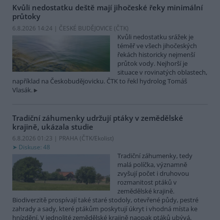
Kvůli nedostatku deště mají jihočeské řeky minimální
průtoky
6.8.2026 14:24 | ČESKÉ BUDĚJOVICE (
ČTK
)
Kvůli nedostatku srážek je
téměř ve všech jihočeských
řekách historicky nejmenší
průtok vody. Nejhorší je
situace v rovinatých oblastech,
například na Českobudějovicku. ČTK to řekl hydrolog Tomáš
Vlasák.
Tradiční záhumenky udržují ptáky v zemědělské
krajině, ukázala studie
6.8.2026 01:23 | PRAHA (
ČTK/Ekolist
)
Diskuse: 48
Tradiční záhumenky, tedy
malá políčka, významně
zvyšují počet i druhovou
rozmanitost ptáků v
zemědělské krajině.
Biodiverzitě prospívají také staré stodoly, otevřené půdy, pestré
zahrady a sady, které ptákům poskytují úkryt i vhodná místa ke
hnízdění. V jednolité zemědělské krajině naopak ptáků ubývá,