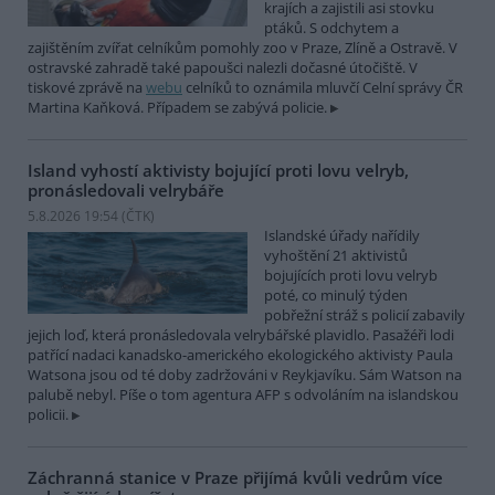
krajích a zajistili asi stovku
ptáků. S odchytem a
zajištěním zvířat celníkům pomohly zoo v Praze, Zlíně a Ostravě. V
ostravské zahradě také papoušci nalezli dočasné útočiště. V
tiskové zprávě na
webu
celníků to oznámila mluvčí Celní správy ČR
Martina Kaňková. Případem se zabývá policie.
Island vyhostí aktivisty bojující proti lovu velryb,
pronásledovali velrybáře
5.8.2026 19:54 (
ČTK
)
Islandské úřady nařídily
vyhoštění 21 aktivistů
bojujících proti lovu velryb
poté, co minulý týden
pobřežní stráž s policií zabavily
jejich loď, která pronásledovala velrybářské plavidlo. Pasažéři lodi
patřící nadaci kanadsko-amerického ekologického aktivisty Paula
Watsona jsou od té doby zadržováni v Reykjavíku. Sám Watson na
palubě nebyl. Píše o tom agentura AFP s odvoláním na islandskou
policii.
Záchranná stanice v Praze přijímá kvůli vedrům více