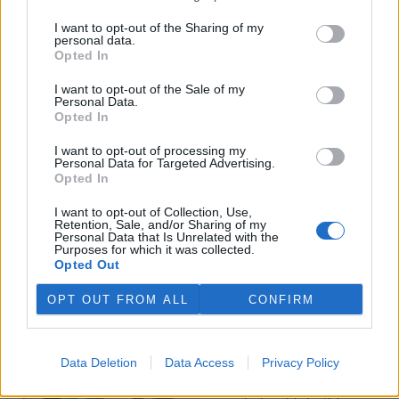
I want to opt-out of the Sharing of my
Veterináři v horku ošetřují více zvířat, ohrožení jsou psi
personal data.
se zploštělým čumákem
Opted In
6.8.2026 15:15 (
ČTK
)
Veterináři v současných
I want to opt-out of the Sale of my
Personal Data.
vedrech ošetřují více zvířat.
Opted In
Mezi nejrizikovější skupiny
podle nich patří plemena psů s
I want to opt-out of processing my
krátkou lebkou a zploštělým
Personal Data for Targeted Advertising.
čumákem, jako jsou například mopsi nebo buldočci, starší jedinci a
Opted In
zvířata se srdečním onemocněním. Jejich majitelé pro ně
vyhledávají veterinární ošetření nejčastěji kvůli přehřátí organismu,
I want to opt-out of Collection, Use,
dehydrataci nebo kolapsu. ČTK to sdělila viceprezidentka Komory
Retention, Sale, and/or Sharing of my
veterinárních lékařů ČR Kateřina Valdhans.
Personal Data that Is Unrelated with the
Purposes for which it was collected.
Opted Out
Do Prahy dorazili jezdci cyklistické štafety, míří na
konferenci o klimatu
OPT OUT FROM ALL
CONFIRM
6.8.2026 15:08 | PRAHA (
ČTK
)
Diskuse: 2
Do Prahy dnes dorazili jezdci
Data Deletion
Data Access
Privacy Policy
mezinárodní cyklistické štafety
COP Bike Ride. Účastníci