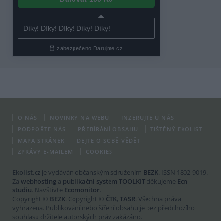
O NÁS
NOVINKY NA WEBU
INZERUJTE U NÁS
PODPOŘTE NÁS
PŘEBÍRÁNÍ OBSAHU
TIŠTĚNÝ EKOLIST
MAPA STRÁNEK
DEJTE O SOBĚ VĚDĚT
ZPRÁVY E-MAILEM
COOKIES
Ekolist.cz
je vydáván občanským sdružením
BEZK
. ISSN 1802-9019.
Za
webhosting
a
publikační systém TOOLKIT
děkujeme
Ecn
studiu
. Navštivte
Ecomonitor
.
Copyright ©
BEZK
. Copyright ©
ČTK
,
TASR
. Všechna práva
vyhrazena. Publikování nebo šíření obsahu je bez předchozího
souhlasu držitele autorských práv zakázáno.