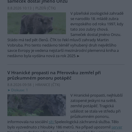
sameček dostal jméno Onzu
8.8.2026 10:13 | PLZEŇ (
ČTK
)
V plzeňské zoologické zahradě
se narodilo 18. mládě zubra
evropského od roku 1997, kdy
tato zoo zubry chová.
Sameček dostal jméno Onzu.
Stádo má teď pět členů. ČTK to řekl mluvčí zahrady Martin
Vobruba. Pro tento nedávno téměř vyhubený druh největšího
savce Evropy je vedena nejstarší mezinárodní plemenná kniha a
nedávno byla vydána nová za rok 2025.
V Hranické propasti na Přerovsku zemřel při
průzkumném ponoru potápěč
8.8.2026 09:58 | HRANICE (
ČTK
)
Diskuse: 1
V Hranické propasti, nejhlubší
zatopené jeskyni na světě,
zemřel potápěč. Tragická
událost se stala ve středu při
průzkumném ponoru,
informovala na sociální
síti
Speleologická záchranná služba. Tělo
bylo vyzvednuto z hloubky 186 metrů. Na případ upozornil
server