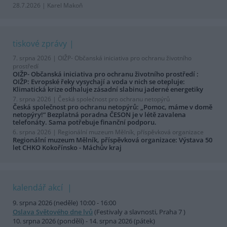
28.7.2026 | Karel Makoň
tiskové zprávy
7. srpna 2026 |
OIŽP- Občanská iniciativa pro ochranu životního
prostředí
OIŽP- Občanská iniciativa pro ochranu životního prostředí :
OIŽP: Evropské řeky vysychají a voda v nich se otepluje:
Klimatická krize odhaluje zásadní slabinu jaderné energetiky
7. srpna 2026 |
Česká společnost pro ochranu netopýrů
Česká společnost pro ochranu netopýrů: „Pomoc, máme v domě
netopýry!“ Bezplatná poradna ČESON je v létě zavalena
telefonáty. Sama potřebuje finanční podporu.
6. srpna 2026 |
Regionální muzeum Mělník, příspěvková organizace
Regionální muzeum Mělník, příspěvková organizace: Výstava 50
let CHKO Kokořínsko - Máchův kraj
kalendář akcí
9. srpna 2026 (neděle) 10:00 - 16:00
Oslava Světového dne lvů
(Festivaly a slavnosti, Praha 7 )
10. srpna 2026 (pondělí) - 14. srpna 2026 (pátek)