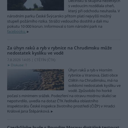
Děčínsku si skupina nezletilých
s vedoucím rozdělala oheň,
který při odchodu neuhasila. V
národním parku České Švýcarsko přitom platí nejvyšší možný
stupeň požárního rizika. Strážci vedoucího dostihli a dali mu
pokutu 10 000 korun. Informoval o tom národní park na
facebooku.
Za úhyn raků a ryb v rybníce na Chrudimsku může
nedostatek kyslíku ve vodě
7.8.2026 14:05 | CTĚTÍN (
ČTK
)
Diskuse: 1
Úhyn raků a ryb v Horním
rybníce u Vranova, části obce
Ctětín na Chrudimsku, má na
svědomí nedostatek kyslíku ve
vodě. Způsobilo ho horké
počasí s minimem srážek. Podezření na otravu modrou skalicí se
nepotvrdilo, uvedla na dotaz ČTK ředitelka oblastního
inspektorátu České inspekce životního prostředí (ČIŽP) v Hradci
Králové Jana Štěpánková.
CzechGlobe bude s Povodím Moravy digitálně testovat