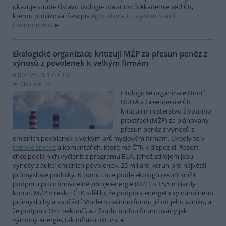
ukazuje studie Ústavu biologie obratlovců Akademie věd ČR,
kterou publikoval časopis
Agriculture, Ecosystems and
Environment
.
Ekologické organizace kritizují MŽP za přesun peněz z
výnosů z povolenek k velkým firmám
6.8.2026 01:17 (
ČTK
)
Diskuse: 12
Ekologické organizace Hnutí
DUHA a Greenpeace ČR
kritizují ministerstvo životního
prostředí (MŽP) za plánovaný
přesun peněz z výnosů z
emisních povolenek k velkým průmyslovým firmám. Uvedly to v
tiskové zprávě
a komentářích, které má ČTK k dispozici. Resort
chce podle nich vyčlenit z programu EUA, jehož zdrojem jsou
výnosy z aukcí emisních povolenek, 25 miliard korun pro největší
průmyslové podniky. K tomu chce podle ekologů resort snížit
podporu pro obnovitelné zdroje energie (OZE) o 15,5 miliardy
korun. MŽP v reakci ČTK sdělilo, že podpora energeticky náročného
průmyslu byla součástí Modernizačního fondu již od jeho vzniku, a
že podpora OZE nekončí, a z fondu budou financovány jak
výrobny energie, tak infrastruktura.