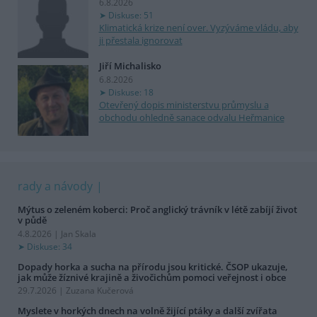
6.8.2026
Diskuse: 51
Klimatická krize není over. Vyzýváme vládu, aby
ji přestala ignorovat
Jiří Michalisko
6.8.2026
Diskuse: 18
Otevřený dopis ministerstvu průmyslu a
obchodu ohledně sanace odvalu Heřmanice
rady a návody
Mýtus o zeleném koberci: Proč anglický trávník v létě zabíjí život
v půdě
4.8.2026 | Jan Skala
Diskuse: 34
Dopady horka a sucha na přírodu jsou kritické. ČSOP ukazuje,
jak může žíznivé krajině a živočichům pomoci veřejnost i obce
29.7.2026 | Zuzana Kučerová
Myslete v horkých dnech na volně žijící ptáky a další zvířata