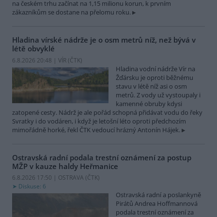
na českém trhu začínat na 1,15 milionu korun, k prvním
zákazníkům se dostane na přelomu roku.
Hladina vírské nádrže je o osm metrů níž, než bývá v
létě obvyklé
6.8.2026 20:48 | VÍR (
ČTK
)
Hladina vodní nádrže Vír na
Žďársku je oproti běžnému
stavu v létě níž asi o osm
metrů. Z vody už vystoupaly i
kamenné obruby kdysi
zatopené cesty. Nádrž je ale pořád schopná přidávat vodu do řeky
Svratky i do vodáren, i když je letošní léto oproti předchozím
mimořádně horké, řekl ČTK vedoucí hrázný Antonín Hájek.
Ostravská radní podala trestní oznámení za postup
MŽP v kauze haldy Heřmanice
6.8.2026 17:50 | OSTRAVA (
ČTK
)
Diskuse: 6
Ostravská radní a poslankyně
Pirátů Andrea Hoffmannová
podala trestní oznámení za