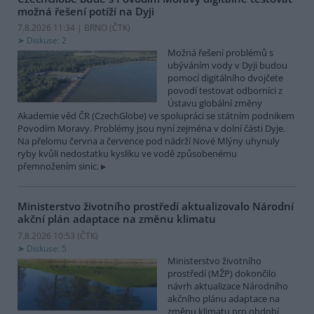
možná řešení potíží na Dyji
7.8.2026 11:34 | BRNO (
ČTK
)
Diskuse: 2
Možná řešení problémů s
ubýváním vody v Dyji budou
pomocí digitálního dvojčete
povodí testovat odborníci z
Ústavu globální změny
Akademie věd ČR (CzechGlobe) ve spolupráci se státním podnikem
Povodím Moravy. Problémy jsou nyní zejména v dolní části Dyje.
Na přelomu června a července pod nádrží Nové Mlýny uhynuly
ryby kvůli nedostatku kyslíku ve vodě způsobenému
přemnožením sinic.
Ministerstvo životního prostředí aktualizovalo Národní
akční plán adaptace na změnu klimatu
7.8.2026 10:53 (
ČTK
)
Diskuse: 5
Ministerstvo životního
prostředí (MŽP) dokončilo
návrh aktualizace Národního
akčního plánu adaptace na
změnu klimatu pro období