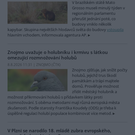
V brazilském státě Mato
Grosso museli minulý týden v
regionálním parlamentu
přerušit jednání poté, co
budovy vniklo několik
kapybar. Skupina největších hlodavců světa do budovy
vstoupila
hlavním vchodem, informovala agentura AP.
Znojmo uvažuje o holubníku i krmivu s látkou
omezující rozmnožování holubů
8.8.2026 11:31 | ZNOJMO (
ČTK
)
Znojmo zjišťuje, jak snížit počty
holubů, jejichž trus škodí
památkám a trápí majitele
domů. Prověřuje možnost
zřídit městský holubník a
možnost přikrmování holubů s přídavkem látky proti
rozmnožování. S oběma metodami mají různá evropská města
zkušenosti. Podle starosty Františka Koudely (ODS) je třeba k
úspěšné regulaci holubí populace kombinovat více metod.
V Plzni se narodilo 18. mládě zubra evropského,