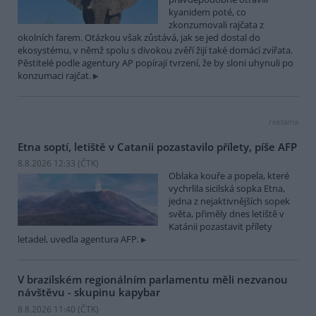
kyanidem poté, co
zkonzumovali rajčata z
okolních farem. Otázkou však zůstává, jak se jed dostal do
ekosystému, v němž spolu s divokou zvěří žijí také domácí zvířata.
Pěstitelé podle agentury AP popírají tvrzení, že by sloni uhynuli po
konzumaci rajčat.
reklama
Etna soptí, letiště v Catanii pozastavilo přílety, píše AFP
8.8.2026 12:33 (
ČTK
)
Oblaka kouře a popela, které
vychrlila sicilská sopka Etna,
jedna z nejaktivnějších sopek
světa, přiměly dnes letiště v
Katánii pozastavit přílety
letadel, uvedla agentura AFP.
V brazilském regionálním parlamentu měli nezvanou
návštěvu - skupinu kapybar
8.8.2026 11:40 (
ČTK
)