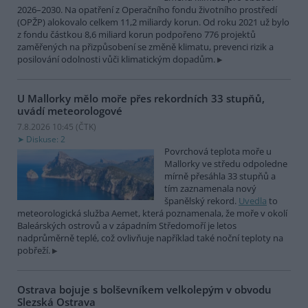
2026–2030. Na opatření z Operačního fondu životního prostředí
(OPŽP) alokovalo celkem 11,2 miliardy korun. Od roku 2021 už bylo
z fondu částkou 8,6 miliard korun podpořeno 776 projektů
zaměřených na přizpůsobení se změně klimatu, prevenci rizik a
posilování odolnosti vůči klimatickým dopadům.
U Mallorky mělo moře přes rekordních 33 stupňů,
uvádí meteorologové
7.8.2026 10:45 (
ČTK
)
Diskuse: 2
Povrchová teplota moře u
Mallorky ve středu odpoledne
mírně přesáhla 33 stupňů a
tím zaznamenala nový
španělský rekord.
Uvedla
to
meteorologická služba Aemet, která poznamenala, že moře v okolí
Baleárských ostrovů a v západním Středomoří je letos
nadprůměrně teplé, což ovlivňuje například také noční teploty na
pobřeží.
Ostrava bojuje s bolševníkem velkolepým v obvodu
Slezská Ostrava