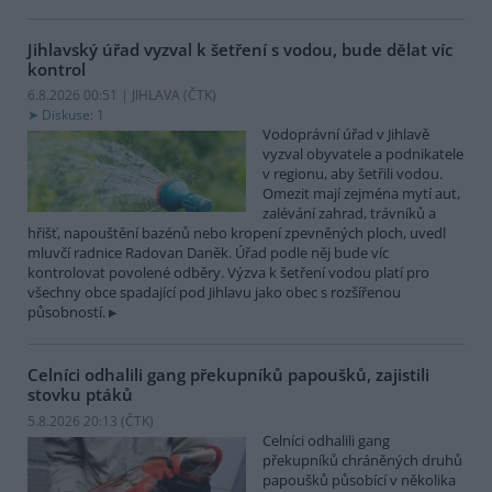
Jihlavský úřad vyzval k šetření s vodou, bude dělat víc
kontrol
6.8.2026 00:51 | JIHLAVA (
ČTK
)
Diskuse: 1
Vodoprávní úřad v Jihlavě
vyzval obyvatele a podnikatele
v regionu, aby šetřili vodou.
Omezit mají zejména mytí aut,
zalévání zahrad, trávníků a
hřišť, napouštění bazénů nebo kropení zpevněných ploch, uvedl
mluvčí radnice Radovan Daněk. Úřad podle něj bude víc
kontrolovat povolené odběry. Výzva k šetření vodou platí pro
všechny obce spadající pod Jihlavu jako obec s rozšířenou
působností.
Celníci odhalili gang překupníků papoušků, zajistili
stovku ptáků
5.8.2026 20:13 (
ČTK
)
Celníci odhalili gang
překupníků chráněných druhů
papoušků působící v několika