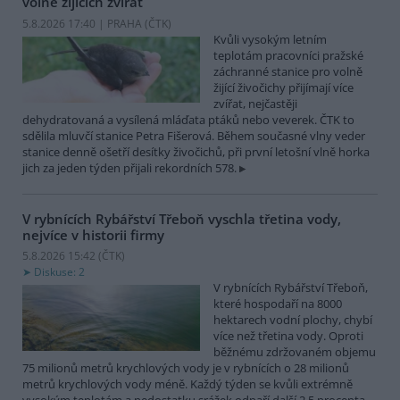
volně žijících zvířat
5.8.2026 17:40 | PRAHA (
ČTK
)
Kvůli vysokým letním
teplotám pracovníci pražské
záchranné stanice pro volně
žijící živočichy přijímají více
zvířat, nejčastěji
dehydratovaná a vysílená mláďata ptáků nebo veverek. ČTK to
sdělila mluvčí stanice Petra Fišerová. Během současné vlny veder
stanice denně ošetří desítky živočichů, při první letošní vlně horka
jich za jeden týden přijali rekordních 578.
V rybnících Rybářství Třeboň vyschla třetina vody,
nejvíce v historii firmy
5.8.2026 15:42 (
ČTK
)
Diskuse: 2
V rybnících Rybářství Třeboň,
které hospodaří na 8000
hektarech vodní plochy, chybí
více než třetina vody. Oproti
běžnému zdržovaném objemu
75 milionů metrů krychlových vody je v rybnících o 28 milionů
metrů krychlových vody méně. Každý týden se kvůli extrémně