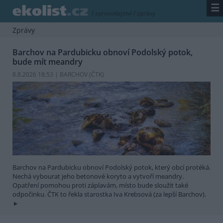
☰
/
zpravodajství
/
zprávy
Zprávy
Barchov na Pardubicku obnoví Podolský potok,
bude mít meandry
8.8.2026 18:53 | BARCHOV (
ČTK
)
Barchov na Pardubicku obnoví Podolský potok, který obcí protéká.
Nechá vybourat jeho betonové koryto a vytvoří meandry.
Opatření pomohou proti záplavám, místo bude sloužit také
odpočinku. ČTK to řekla starostka Iva Krebsová (za lepší Barchov).