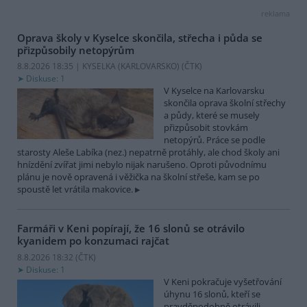
reklama
Oprava školy v Kyselce skončila, střecha i půda se
přizpůsobily netopýrům
8.8.2026 18:35 | KYSELKA (KARLOVARSKO) (
ČTK
)
Diskuse: 1
V Kyselce na Karlovarsku
skončila oprava školní střechy
a půdy, které se musely
přizpůsobit stovkám
netopýrů. Práce se podle
starosty Aleše Labíka (nez.) nepatrně protáhly, ale chod školy ani
hnízdění zvířat jimi nebylo nijak narušeno. Oproti původnímu
plánu je nově opravená i věžička na školní střeše, kam se po
spoustě let vrátila makovice.
Farmáři v Keni popírají, že 16 slonů se otrávilo
kyanidem po konzumaci rajčat
8.8.2026 18:32 (
ČTK
)
Diskuse: 1
V Keni pokračuje vyšetřování
úhynu 16 slonů, kteří se
pravděpodobně otrávili