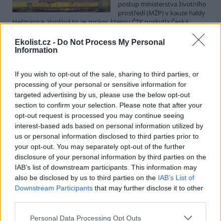
postup ministerstva životního
prostředí (MŽP) v kauze haldy
Heřmanice. Vyplývá to ze zprávy, kterou ČTK poskytla Česká
pirátská strana. Požaduje, aby policie prověřila okolnosti odebrání
případu České inspekci životního prostředí (ČIŽP) a zastavení řízení.
Ekolist.cz -
Do Not Process My Personal
Hoffmannová ČTK sdělila, že trestní oznámení podala proti dosud
Information
přesně nezjištěným osobám působícím na MŽP a ČIŽP, případně
dalším osobám, jejichž účast na popsaném postupu může být
If you wish to opt-out of the sale, sharing to third parties, or
zjištěna prověřováním. Stanovisko MŽP a ČIŽP ČTK shání.
processing of your personal or sensitive information for
targeted advertising by us, please use the below opt-out
Ředitelé odborů i mluvčí se z ČIŽP rozhodli odejít z
section to confirm your selection. Please note that after your
vlastní vůle, řekl Straka
opt-out request is processed you may continue seeing
6.8.2026 15:22 (
ČTK
)
interest-based ads based on personal information utilized by
Diskuse: 1
us or personal information disclosed to third parties prior to
Ředitel odboru vnitřních
your opt-out. You may separately opt-out of the further
služeb Matěj Mrlina, vedoucí
disclosure of your personal information by third parties on the
služebního úřadu Oldřich
IAB’s list of downstream participants. This information may
Jarolím a tisková mluvčí Miriam
Loužecká končí na České
also be disclosed by us to third parties on the
IAB’s List of
inspekci životního prostředí (ČIŽP) z vlastní iniciativy. Na dotaz ČTK
Downstream Participants
that may further disclose it to other
to napsal nový ředitel inspekce Pavel Straka (za Motoristy). O jejich
third parties.
plánovaných odchodech
informovaly
v pondělí Seznam Zprávy.
Podle něj tak končí dva z pěti ředitelů odborů na ČIŽP.
Personal Data Processing Opt Outs