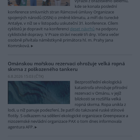
vyrazili z brazilského Belému,
kde se konala poslední
konference smluvních stran Rámcové úmluvy Organizace
spojených národů (OSN) o změně klimatu, a míří do turecké
Antalye, v níž se v listopadu uskuteční 31. konference. Cílem
cyklistů je dopravit na konferenci
deset návrhů
na podporu
cyklistické dopravy. V Praze stráví necelé tři dny. Včera večer
osobně přivítala náměstkyně primátora hl. m. Prahy Jana
Komrsková.
Ománskou mořskou rezervaci ohrožuje velká ropná
skvrna z poškozeného tankeru
6.8.2026 15:03 (
ČTK
)
Bezprostřední ekologická
katastrofa ohrožuje přírodní
rezervaci v Ománu, v jejíž
blízkosti se rozšířila velká
ropná skvrna. Ropa unikla z
lodi, u níž panuje podezření, že patří do takzvané ruské stínové
flotily. S odkazem na sdělení ekologické organizace Greenpeace a
nizozemské nevládní organizace PAX o tom dnes informovala
agentura AFP.