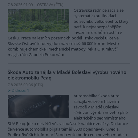
7.8.2026 01:09 | OSTRAVA (
ČTK
)
Ostravská radnice začala se
systematickou likvidací
bolševníku velkolepého, který
patří k nejnebezpečnějším
invazním druhům rostlin v
Česku. Práce na lesních pozemcích podél Trnkovecké ulice ve
Slezské Ostravě letos vyjdou na více než 66 000 korun. Město
kombinuje chemické i mechanické metody, řekla ČTK mluvčí
magistrátu Gabriela Pokorná.
Škoda Auto zahájila v Mladé Boleslavi výrobu nového
elektromobilu Peaq
7.8.2026 00:36 (
ČTK
)
Diskuse: 1
Automobilka Škoda Auto
zahájila ve svém hlavním
závodě v Mladé Boleslavi
sériovou výrobu nového plně
elektrického sedmimístného
SUV Peaq. Jde o největší vůz v současné nabídce značky. Do konce
července automobilka přijala téměř 8500 objednávek, uvedla.
Podle dřívějších informací Škoda Auto bude cena nového modelu