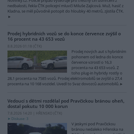
Novinky.cz. Policie případ vyšetřuje pro trestný čin usmrcení z
nedbalosti, řekla ČTK policejní mluvčí Miluše Zajícová. Muž, hasič z
Kladna, se měl původně potopit do hloubky 40 metrů, zjistila ČTK.
Prodej hybridních vozů se do konce července zvýšil o
16 procent na 43 653 vozů
8.8.2026 01:18 (
ČTK
)
Prodej nových aut s hybridním
pohonem od ledna do konce
července vzrostl o 16,3
procenta na 43 653 vozů. Z
toho plug-in hybridy rostly o
28,1 procenta na 7585 vozů. Prodej elektromobilů se zvýšil o 27,4
procenta na 10 168 vozidel. Uvedl to Svaz dovozců automobilů.
Vedoucí s dětmi rozdělal pod Pravčickou bránou oheň,
dostal pokutu 10 000 korun
7.8.2026 14:20 | HŘENSKO (
ČTK
)
Diskuse: 3
V jeskyni pod Pravčickou
bránou nedaleko Hřenska na