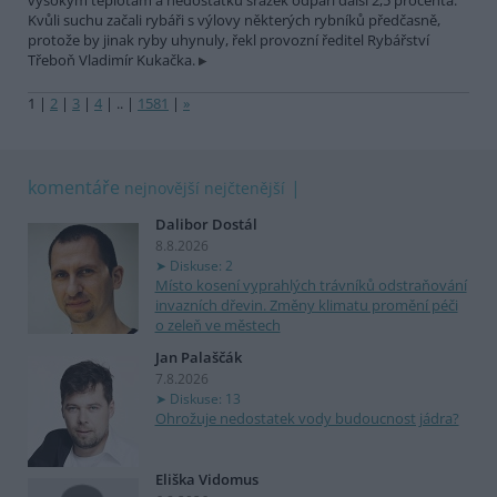
vysokým teplotám a nedostatku srážek odpaří další 2,5 procenta.
Kvůli suchu začali rybáři s výlovy některých rybníků předčasně,
protože by jinak ryby uhynuly, řekl provozní ředitel Rybářství
Třeboň Vladimír Kukačka.
1
|
2
|
3
|
4
|
..
|
1581
|
»
komentáře
nejnovější
nejčtenější
Dalibor Dostál
8.8.2026
Diskuse: 2
Místo kosení vyprahlých trávníků odstraňování
invazních dřevin. Změny klimatu promění péči
o zeleň ve městech
Jan Palaščák
7.8.2026
Diskuse: 13
Ohrožuje nedostatek vody budoucnost jádra?
Eliška Vidomus