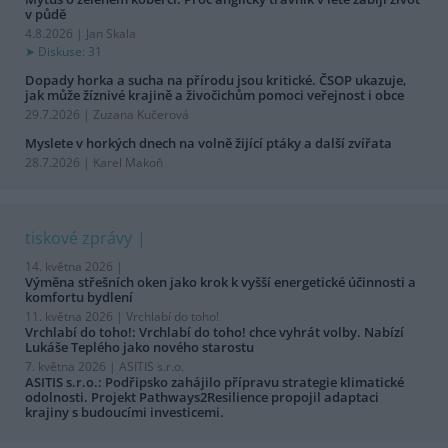
v půdě
4.8.2026 | Jan Skala
Diskuse: 31
Dopady horka a sucha na přírodu jsou kritické. ČSOP ukazuje,
jak může žíznivé krajině a živočichům pomoci veřejnost i obce
29.7.2026 | Zuzana Kučerová
Myslete v horkých dnech na volně žijící ptáky a další zvířata
28.7.2026 | Karel Makoň
tiskové zprávy
14. května 2026 |
Výměna střešních oken jako krok k vyšší energetické účinnosti a
komfortu bydlení
11. května 2026 |
Vrchlabí do toho!
Vrchlabí do toho!: Vrchlabí do toho! chce vyhrát volby. Nabízí
Lukáše Teplého jako nového starostu
7. května 2026 |
ASITIS s.r.o.
ASITIS s.r.o.: Podřipsko zahájilo přípravu strategie klimatické
odolnosti. Projekt Pathways2Resilience propojil adaptaci
krajiny s budoucími investicemi.