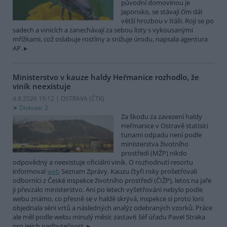
původní domovinou je
Japonsko, se stávají čím dál
větší hrozbou v Itálii. Rojí se po
sadech a vinicích a zanechávají za sebou listy s vykousanými
mřížkami, což oslabuje rostliny a snižuje úrodu, napsala agentura
AP.
Ministerstvo v kauze haldy Heřmanice rozhodlo, že
viník neexistuje
4.8.2026 19:12 | OSTRAVA (
ČTK
)
Diskuse: 2
Za škodu za zavezení haldy
Heřmanice v Ostravě statisíci
tunami odpadu není podle
ministerstva životního
prostředí (MŽP) nikdo
odpovědný a neexistuje oficiální viník. O rozhodnutí resortu
informoval
web
Seznam Zprávy. Kauzu čtyři roky prošetřovali
odborníci z České inspekce životního prostředí (ČIŽP), letos na jaře
ji převzalo ministerstvo. Ani po letech vyšetřování nebylo podle
webu známo, co přesně se v haldě skrývá, inspekce si proto loni
objednala sérii vrtů a následných analýz odebraných vzorků. Práce
ale měl podle webu minulý měsíc zastavit šéf úřadu Pavel Straka
pro jejich nadbytečnost.