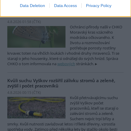
Data Deletion
Data Access
Privacy Policy
Ochránci přírody našli v Moravském krasu vzácného
modráska očkovaného
4.8.2026 01:58 (
ČTK
)
Ochránci přírody našli v CHKO
Moravský kras vzácného
modráska očkovaného. K
životu a rozmnožování
potřebuje porosty rostliny
krvavec toten na vlhčích loukách i vhodné druhy mravenců. Ti se
starají o jeho housenky, které si odnášejí do svých hnízd. Správa
CHKO o tom informovala na
webových
stránkách.
Kvůli suchu Vyškov rozšířil zálivku stromů a zeleně,
zvýšil i počet pracovníků
4.8.2026 00:15 (
ČTK
)
Kvůli přetrvávajícímu suchu
zvýšil Vyškov počet
pracovníků, kteří se starají o
zalévání stromů a zeleně.
Suchem nejvíc trpí břízy a
smrky. Kvůli nutnosti zavlažovat letos i tříleté dřeviny, vzrostla
spotřeba vody. Zatímco před několika lety by stačilo okolo šesti