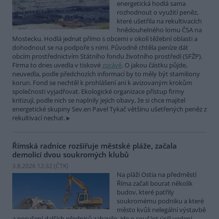
energetická hodlá sama
rozhodnout o využití peněz,
které ušetřila na rekultivacích
hnědouhelného lomu ČSA na
Mostecku. Hodlá jednat přímo s obcemi v okolí těžební oblasti a
dohodnout se na podpoře s nimi. Původně chtěla peníze dát
obcím prostřednictvím Státního fondu životního prostředí (SFŽP).
Firma to dnes uvedla v tiskové
zprávě
. O jakou částku půjde,
neuvedla, podle předchozích informací by to měly být stamiliony
korun. Fond se nechtěl k prohlášení ani k avizovaným krokům
společnosti vyjadřovat. Ekologické organizace přístup firmy
kritizují, podle nich se naplnily jejich obavy, že si chce majitel
energetické skupiny Sev.en Pavel Tykač většinu ušetřených peněz z
rekultivací nechat.
Římská radnice rozšiřuje městské pláže, začala
demolicí dvou soukromých klubů
3.8.2026 12:32 (
ČTK
)
Na pláži Ostia na předměstí
Říma začali bourat několik
budov, které patřily
soukromému podniku a které
město kvůli nelegální výstavbě
a porušení dalších předpisů zabavilo. Jde o součást úsilí vedení