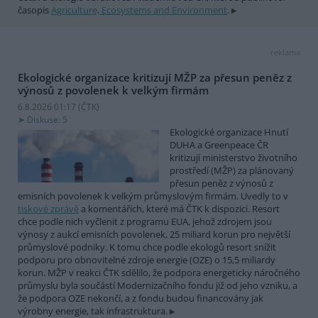
časopis
Agriculture, Ecosystems and Environment
.
reklama
Ekologické organizace kritizují MŽP za přesun peněz z
výnosů z povolenek k velkým firmám
6.8.2026 01:17 (
ČTK
)
Diskuse: 5
Ekologické organizace Hnutí
DUHA a Greenpeace ČR
kritizují ministerstvo životního
prostředí (MŽP) za plánovaný
přesun peněz z výnosů z
emisních povolenek k velkým průmyslovým firmám. Uvedly to v
tiskové zprávě
a komentářích, které má ČTK k dispozici. Resort
chce podle nich vyčlenit z programu EUA, jehož zdrojem jsou
výnosy z aukcí emisních povolenek, 25 miliard korun pro největší
průmyslové podniky. K tomu chce podle ekologů resort snížit
podporu pro obnovitelné zdroje energie (OZE) o 15,5 miliardy
korun. MŽP v reakci ČTK sdělilo, že podpora energeticky náročného
průmyslu byla součástí Modernizačního fondu již od jeho vzniku, a
že podpora OZE nekončí, a z fondu budou financovány jak
výrobny energie, tak infrastruktura.