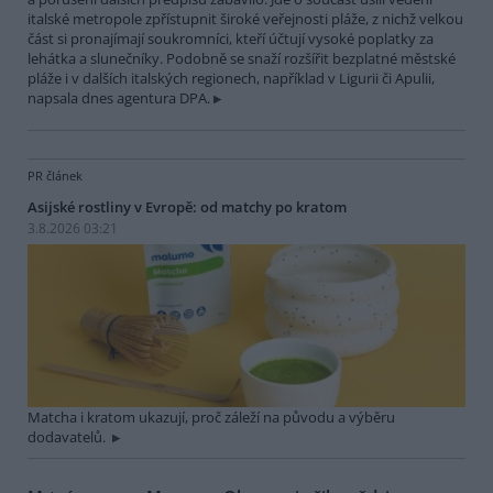
italské metropole zpřístupnit široké veřejnosti pláže, z nichž velkou
část si pronajímají soukromníci, kteří účtují vysoké poplatky za
lehátka a slunečníky. Podobně se snaží rozšířit bezplatné městské
pláže i v dalších italských regionech, například v Ligurii či Apulii,
napsala dnes agentura DPA.
PR článek
Asijské rostliny v Evropě: od matchy po kratom
3.8.2026 03:21
Matcha i kratom ukazují, proč záleží na původu a výběru
dodavatelů.