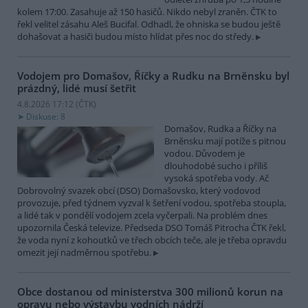
kolem 17:00. Zasahuje až 150 hasičů. Nikdo nebyl zraněn. ČTK to
řekl velitel zásahu Aleš Bucifal. Odhadl, že ohniska se budou ještě
dohašovat a hasiči budou místo hlídat přes noc do středy.
Vodojem pro Domašov, Říčky a Rudku na Brněnsku byl
prázdný, lidé musí šetřit
4.8.2026 17:12 (
ČTK
)
Diskuse: 8
Domašov, Rudka a Říčky na
Brněnsku mají potíže s pitnou
vodou. Důvodem je
dlouhodobé sucho i příliš
vysoká spotřeba vody. Ač
Dobrovolný svazek obcí (DSO) Domašovsko, který vodovod
provozuje, před týdnem vyzval k šetření vodou, spotřeba stoupla,
a lidé tak v pondělí vodojem zcela vyčerpali. Na problém dnes
upozornila Česká televize. Předseda DSO Tomáš Pitrocha ČTK řekl,
že voda nyní z kohoutků ve třech obcích teče, ale je třeba opravdu
omezit její nadměrnou spotřebu.
Obce dostanou od ministerstva 300 milionů korun na
opravu nebo výstavbu vodních nádrží