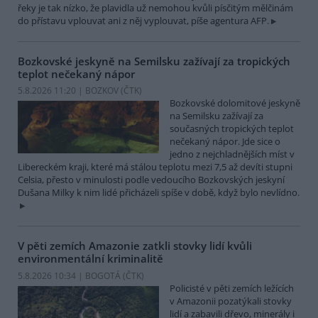
řeky je tak nízko, že plavidla už nemohou kvůli písčitým mělčinám
do přístavu vplouvat ani z něj vyplouvat, píše agentura AFP.
Bozkovské jeskyně na Semilsku zažívají za tropických
teplot nečekaný nápor
5.8.2026 11:20 | BOZKOV (
ČTK
)
Bozkovské dolomitové jeskyně
na Semilsku zažívají za
současných tropických teplot
nečekaný nápor. Jde sice o
jedno z nejchladnějších míst v
Libereckém kraji, které má stálou teplotu mezi 7,5 až devíti stupni
Celsia, přesto v minulosti podle vedoucího Bozkovských jeskyní
Dušana Milky k nim lidé přicházeli spíše v době, když bylo nevlídno.
V pěti zemích Amazonie zatkli stovky lidí kvůli
environmentální kriminalitě
5.8.2026 10:34 | BOGOTÁ (
ČTK
)
Policisté v pěti zemích ležících
v Amazonii pozatýkali stovky
lidí a zabavili dřevo, minerály i