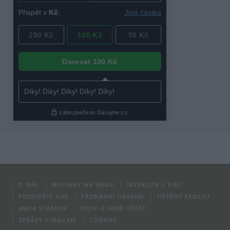
O NÁS
NOVINKY NA WEBU
INZERUJTE U NÁS
PODPOŘTE NÁS
PŘEBÍRÁNÍ OBSAHU
TIŠTĚNÝ EKOLIST
MAPA STRÁNEK
DEJTE O SOBĚ VĚDĚT
ZPRÁVY E-MAILEM
COOKIES