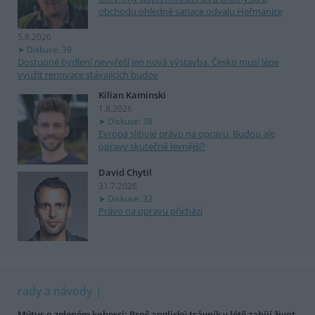
obchodu ohledně sanace odvalu Heřmanice
5.8.2026
Diskuse: 39
Dostupné bydlení nevyřeší jen nová výstavba. Česko musí lépe
využít renovace stávajících budov
Kilian Kaminski
1.8.2026
Diskuse: 38
Evropa slibuje právo na opravu. Budou ale
opravy skutečně levnější?
David Chytil
31.7.2026
Diskuse: 32
Právo na opravu přichází
rady a návody
Mýtus o zeleném koberci: Proč anglický trávník v létě zabíjí život