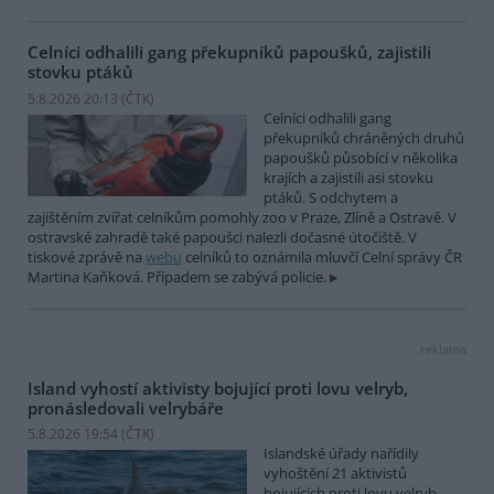
Celníci odhalili gang překupníků papoušků, zajistili
stovku ptáků
5.8.2026 20:13 (
ČTK
)
Celníci odhalili gang
překupníků chráněných druhů
papoušků působící v několika
krajích a zajistili asi stovku
ptáků. S odchytem a
zajištěním zvířat celníkům pomohly zoo v Praze, Zlíně a Ostravě. V
ostravské zahradě také papoušci nalezli dočasné útočiště. V
tiskové zprávě na
webu
celníků to oznámila mluvčí Celní správy ČR
Martina Kaňková. Případem se zabývá policie.
reklama
Island vyhostí aktivisty bojující proti lovu velryb,
pronásledovali velrybáře
5.8.2026 19:54 (
ČTK
)
Islandské úřady nařídily
vyhoštění 21 aktivistů
bojujících proti lovu velryb