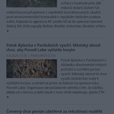
zvířata v hodnotě přes 280
milionů dolarů (kolem 5,9
miliard korun) při jednom z největších koordinovaných zásahů
proti environmentální kriminalitě v největším deštném pralese
světa. Napsala to agentura AP, podle níž se do operace nazvané
Zelený štít 2026 zapojily Bolívie, Brazílie, Kolumbie, Ekvádor a Peru.
Potok Bylanka v Pardubicích vyschl. Městský obvod
chce, aby Povodí Labe vyčistilo koryto
5.8.2026 10:26 | PARDUBICE (
ČTK
)
Potok Bylanka v Pardubicích v
důsledku dlouhodobě nízkých
průtoků a suchého počasí
vyschl. Městský obvod VI chce
využít období bez vody k
vyčištění koryta, a obrátil se proto se žádostí na správce toku,
Povodí Labe. Organizace ale požadavek odmítla s tím, že údržbu
dělala už v červnu a další zásah v tuto chvíli neplánuje, zjistila ČTK.
Červený chce peníze ušetřené za rekultivaci rozdělit