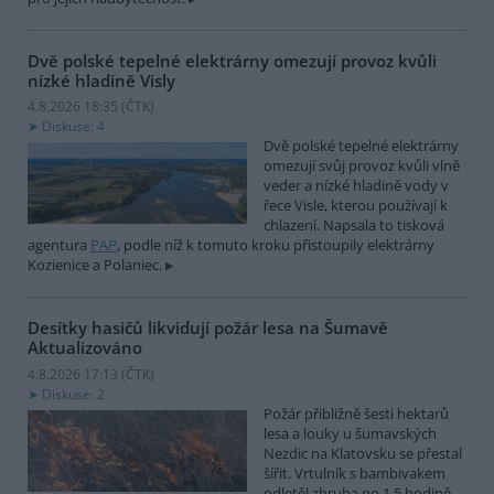
Dvě polské tepelné elektrárny omezují provoz kvůli
nízké hladině Visly
4.8.2026 18:35 (
ČTK
)
Diskuse: 4
Dvě polské tepelné elektrárny
omezují svůj provoz kvůli vlně
veder a nízké hladině vody v
řece Visle, kterou používají k
chlazení. Napsala to tisková
agentura
PAP
, podle níž k tomuto kroku přistoupily elektrárny
Kozienice a Polaniec.
Desítky hasičů likvidují požár lesa na Šumavě
Aktualizováno
4.8.2026 17:13 (
ČTK
)
Diskuse: 2
Požár přibližně šesti hektarů
lesa a louky u šumavských
Nezdic na Klatovsku se přestal
šířit. Vrtulník s bambivakem
odletěl zhruba po 1,5 hodině