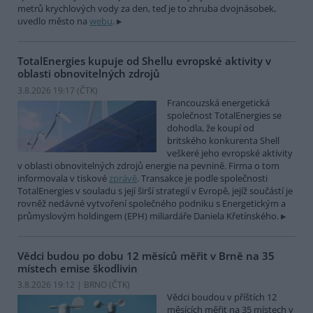
metrů krychlových vody za den, teď je to zhruba dvojnásobek,
uvedlo město na
webu
.
TotalEnergies kupuje od Shellu evropské aktivity v
oblasti obnovitelných zdrojů
3.8.2026 19:17 (
ČTK
)
Francouzská energetická
společnost TotalEnergies se
dohodla, že koupí od
britského konkurenta Shell
veškeré jeho evropské aktivity
v oblasti obnovitelných zdrojů energie na pevnině. Firma o tom
informovala v tiskové
zprávě
. Transakce je podle společnosti
TotalEnergies v souladu s její širší strategií v Evropě, jejíž součástí je
rovněž nedávné vytvoření společného podniku s Energetickým a
průmyslovým holdingem (EPH) miliardáře Daniela Křetínského.
Vědci budou po dobu 12 měsíců měřit v Brně na 35
místech emise škodlivin
3.8.2026 19:12 | BRNO (
ČTK
)
Vědci boudou v příštích 12
měsících měřit na 35 místech v