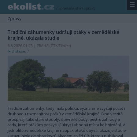
☰
/
zpravodajství
/
zprávy
Zprávy
Tradiční záhumenky udržují ptáky v zemědělské
krajině, ukázala studie
6.8.2026 01:23 | PRAHA (
ČTK/Ekolist
)
Diskuse: 7
Tradiční záhumenky, tedy malá políčka, významně zvyšují počet i
druhovou rozmanitost ptáků v zemědělské krajině. Biodiverzitě
prospívají také staré stodoly, otevřené půdy, pestré zahrady a
sady, které ptákům poskytují úkryt i vhodná místa ke hnízdění. V
jednolité zemědělské krajině naopak ptáků ubývá, ukazuje studie
Ústavu biologie obratlovců Akademie věd ČR, kterou publikoval