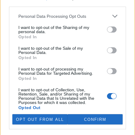
third parties.
V Japonsku, které bojuje s extrémními vedry, uhynuly
tři lvice, píše BBC News
Personal Data Processing Opt Outs
4.8.2026 12:42 (
ČTK
)
Diskuse: 2
I want to opt-out of the Sharing of my
personal data.
Tři lvice v zoologické zahradě v
Opted In
japonském Tokiu uhynuly
pravděpodobně v důsledku
I want to opt-out of the Sale of my
horka. Japonsko se toto léto
Personal Data.
potýká s vlnami extrémních
Opted In
veder, napsal zpravodajský server
BBC News
.
I want to opt-out of processing my
Personal Data for Targeted Advertising.
Ghanský parlament schválil přísný zákon na ochranu
Opted In
kakaových plantáží
4.8.2026 12:39 (
ČTK
)
I want to opt-out of Collection, Use,
Retention, Sale, and/or Sharing of my
Ghanský parlament schválil
Personal Data that Is Unrelated with the
zákon, podle kterého místním
Purposes for which it was collected.
farmářům hrozí až 20 let
Opted Out
vězení, pokud bez souhlasu
úřadů přemění svou kakaovou
OPT OUT FROM ALL
CONFIRM
plantáž na jiný účel. Informovala o tom agentura AP; zákon nyní
čeká na podpis prezidenta Johna Mahamy.