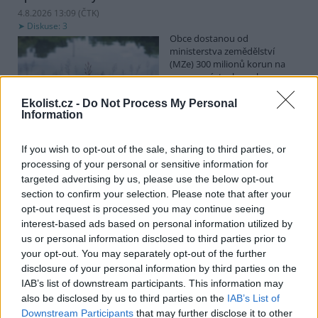
4.8.2026 13:09 (
ČTK
)
Diskuse: 3
Obce dostanou od
ministerstva zemědělství
(MZe) 300 milionů korun na
opravu, výstavbu nebo
odbahnění malých vodních
nádrží. Žádost o dotace mohou podávat od 7. září do 7. října.
Ekolist.cz -
Do Not Process My Personal
Information
Hospodářským zvířatům pomáhají při vedrech remízky
If you wish to opt-out of the sale, sharing to third parties, or
i kamenné stáje
processing of your personal or sensitive information for
4.8.2026 12:52 (
ČTK
)
targeted advertising by us, please use the below opt-out
Hospodářská zvířata na jihu
section to confirm your selection. Please note that after your
Čech se při tropických
opt-out request is processed you may continue seeing
teplotách ochlazují v
remízkách i kamenných stájích.
interest-based ads based on personal information utilized by
Někteří jihočeští farmáři
us or personal information disclosed to third parties prior to
vypouštějí krávy, ovce či koně na pastviny v noci a v největších
your opt-out. You may separately opt-out of the further
vedrech je nechávají uvnitř chladnějších budov. Kvůli suchu
disclosure of your personal information by third parties on the
neroste na loukách tráva a zemědělci musí dobytek přikrmovat
IAB’s list of downstream participants. This information may
zásobami sena na zimu. Vysychají zdroje vody a rostou náklady na
also be disclosed by us to third parties on the
IAB’s List of
její dopravu i na elektřinu na ochlazování zvířat, zjistila ČTK.
Downstream Participants
that may further disclose it to other