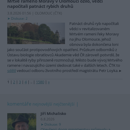
Mrtvé rameno Moravy v Olomouci ožilo, vědci
napočítali patnáct rybích druhů
3.8.2026 01:56 | OLOMOUC (
ČTK
)
Diskuse: 2
Patnáct druhů ryb napočítali
vědci v revitalizovaném
Mrtvém rameni řeky Moravy
na jihu Olomouce, jehož
obnova byla dokončena loni
jako součást protipovodňových opatření. Průzkum odborníků z
Ústavu biologie obratlovců Akademie věd ČR zároveň potvrdil, že
se v lokalitě ryby přirozeně rozmnožují. Město bude vývoj Mrtvého
ramene i navazujícího území sledovat také v dalších letech. ČTK to
sdělil
vedoucí odboru životního prostředí magistrátu Petr Loyka.
1
|
2
|
3
|
4
|
..
|
1580
|
»
komentáře
nejnovější
nejčtenější
Jiří Michalisko
6.8.2026
Diskuse: 9
Otevřený dopis ministerstvu průmyslu a