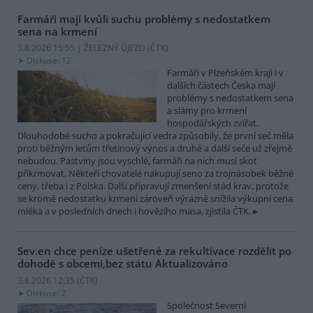
Farmáři mají kvůli suchu problémy s nedostatkem
sena na krmení
3.8.2026 15:55 | ŽELEZNÝ ÚJEZD (
ČTK
)
Diskuse: 12
Farmáři v Plzeňském kraji i v
dalších částech Česka mají
problémy s nedostatkem sena
a slámy pro krmení
hospodářských zvířat.
Dlouhodobé sucho a pokračující vedra způsobily, že první seč měla
proti běžným letům třetinový výnos a druhé a další seče už zřejmě
nebudou. Pastviny jsou vyschlé, farmáři na nich musí skot
přikrmovat. Někteří chovatelé nakupují seno za trojnásobek běžné
ceny, třeba i z Polska. Další připravují zmenšení stád krav, protože
se kromě nedostatku krmení zároveň výrazně snížila výkupní cena
mléka a v posledních dnech i hovězího masa, zjistila ČTK.
Sev.en chce peníze ušetřené za rekultivace rozdělit po
dohodě s obcemi,bez státu
Aktualizováno
3.8.2026 12:35 (
ČTK
)
Diskuse: 2
Společnost Severní