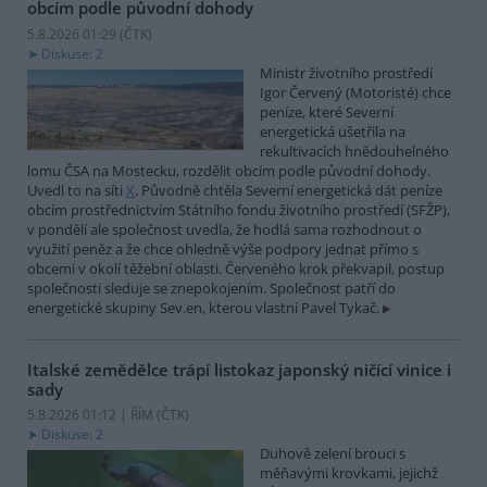
obcím podle původní dohody
5.8.2026 01:29 (
ČTK
)
Diskuse: 2
Ministr životního prostředí
Igor Červený (Motoristé) chce
peníze, které Severní
energetická ušetřila na
rekultivacích hnědouhelného
lomu ČSA na Mostecku, rozdělit obcím podle původní dohody.
Uvedl to na síti
X
. Původně chtěla Severní energetická dát peníze
obcím prostřednictvím Státního fondu životního prostředí (SFŽP),
v pondělí ale společnost uvedla, že hodlá sama rozhodnout o
využití peněz a že chce ohledně výše podpory jednat přímo s
obcemi v okolí těžební oblasti. Červeného krok překvapil, postup
společnosti sleduje se znepokojením. Společnost patří do
energetické skupiny Sev.en, kterou vlastní Pavel Tykač.
Italské zemědělce trápí listokaz japonský ničící vinice i
sady
5.8.2026 01:12 | ŘÍM (
ČTK
)
Diskuse: 2
Duhově zelení brouci s
měňavými krovkami, jejichž