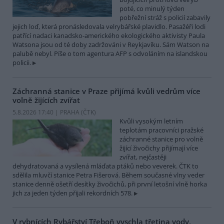
poté, co minulý týden
pobřežní stráž s policií zabavily
jejich loď, která pronásledovala velrybářské plavidlo. Pasažéři lodi
patřící nadaci kanadsko-amerického ekologického aktivisty Paula
Watsona jsou od té doby zadržováni v Reykjavíku. Sám Watson na
palubě nebyl. Píše o tom agentura AFP s odvoláním na islandskou
policii.
Záchranná stanice v Praze přijímá kvůli vedrům více
volně žijících zvířat
5.8.2026 17:40 | PRAHA (
ČTK
)
Kvůli vysokým letním
teplotám pracovníci pražské
záchranné stanice pro volně
žijící živočichy přijímají více
zvířat, nejčastěji
dehydratovaná a vysílená mláďata ptáků nebo veverek. ČTK to
sdělila mluvčí stanice Petra Fišerová. Během současné vlny veder
stanice denně ošetří desítky živočichů, při první letošní vlně horka
jich za jeden týden přijali rekordních 578.
V rybnících Rybářství Třeboň vyschla třetina vody,