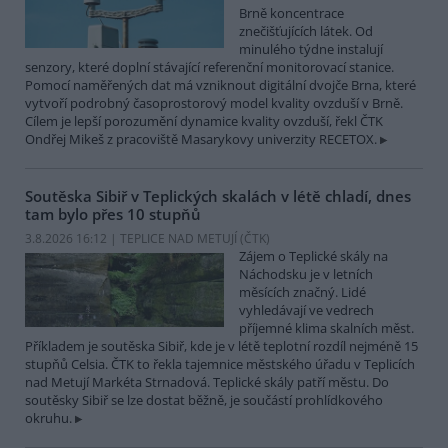
Brně koncentrace
znečišťujících látek. Od
minulého týdne instalují
senzory, které doplní stávající referenční monitorovací stanice.
Pomocí naměřených dat má vzniknout digitální dvojče Brna, které
vytvoří podrobný časoprostorový model kvality ovzduší v Brně.
Cílem je lepší porozumění dynamice kvality ovzduší, řekl ČTK
Ondřej Mikeš z pracoviště Masarykovy univerzity RECETOX.
Soutěska Sibiř v Teplických skalách v létě chladí, dnes
tam bylo přes 10 stupňů
3.8.2026 16:12 | TEPLICE NAD METUJÍ (
ČTK
)
Zájem o Teplické skály na
Náchodsku je v letních
měsících značný. Lidé
vyhledávají ve vedrech
příjemné klima skalních měst.
Příkladem je soutěska Sibiř, kde je v létě teplotní rozdíl nejméně 15
stupňů Celsia. ČTK to řekla tajemnice městského úřadu v Teplicích
nad Metují Markéta Strnadová. Teplické skály patří městu. Do
soutěsky Sibiř se lze dostat běžně, je součástí prohlídkového
okruhu.