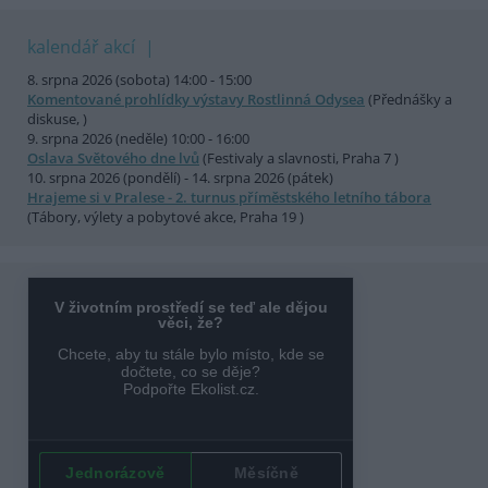
kalendář akcí
8. srpna 2026 (sobota) 14:00 - 15:00
Komentované prohlídky výstavy Rostlinná Odysea
(Přednášky a
diskuse, )
9. srpna 2026 (neděle) 10:00 - 16:00
Oslava Světového dne lvů
(Festivaly a slavnosti, Praha 7 )
10. srpna 2026 (pondělí) - 14. srpna 2026 (pátek)
Hrajeme si v Pralese - 2. turnus příměstského letního tábora
(Tábory, výlety a pobytové akce, Praha 19 )