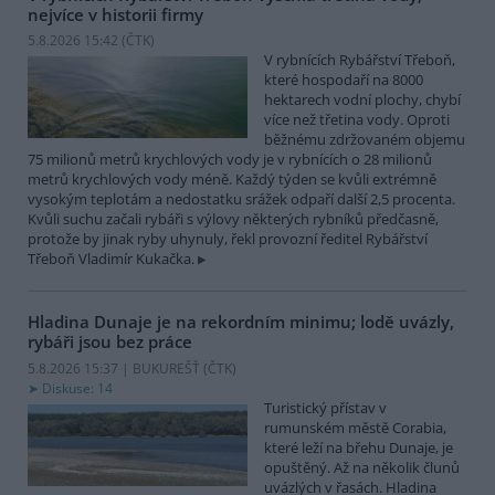
nejvíce v historii firmy
5.8.2026 15:42 (
ČTK
)
V rybnících Rybářství Třeboň,
které hospodaří na 8000
hektarech vodní plochy, chybí
více než třetina vody. Oproti
běžnému zdržovaném objemu
75 milionů metrů krychlových vody je v rybnících o 28 milionů
metrů krychlových vody méně. Každý týden se kvůli extrémně
vysokým teplotám a nedostatku srážek odpaří další 2,5 procenta.
Kvůli suchu začali rybáři s výlovy některých rybníků předčasně,
protože by jinak ryby uhynuly, řekl provozní ředitel Rybářství
Třeboň Vladimír Kukačka.
Hladina Dunaje je na rekordním minimu; lodě uvázly,
rybáři jsou bez práce
5.8.2026 15:37 | BUKUREŠŤ (
ČTK
)
Diskuse: 14
Turistický přístav v
rumunském městě Corabia,
které leží na břehu Dunaje, je
opuštěný. Až na několik člunů
uvázlých v řasách. Hladina