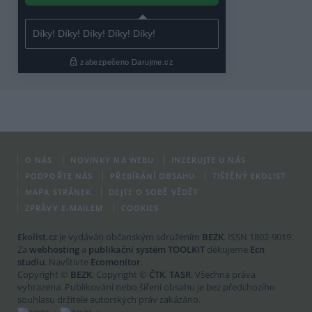
O NÁS
NOVINKY NA WEBU
INZERUJTE U NÁS
PODPOŘTE NÁS
PŘEBÍRÁNÍ OBSAHU
TIŠTĚNÝ EKOLIST
MAPA STRÁNEK
DEJTE O SOBĚ VĚDĚT
ZPRÁVY E-MAILEM
COOKIES
Ekolist.cz
je vydáván občanským sdružením
BEZK
. ISSN 1802-9019.
Za
webhosting
a
publikační systém TOOLKIT
děkujeme
Ecn
studiu
. Navštivte
Ecomonitor
.
Copyright ©
BEZK
. Copyright ©
ČTK
,
TASR
. Všechna práva
vyhrazena. Publikování nebo šíření obsahu je bez předchozího
souhlasu držitele autorských práv zakázáno.