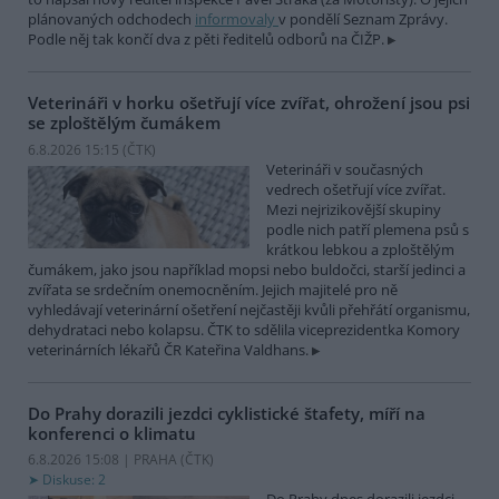
plánovaných odchodech
informovaly
v pondělí Seznam Zprávy.
Podle něj tak končí dva z pěti ředitelů odborů na ČIŽP.
Veterináři v horku ošetřují více zvířat, ohrožení jsou psi
se zploštělým čumákem
6.8.2026 15:15 (
ČTK
)
Veterináři v současných
vedrech ošetřují více zvířat.
Mezi nejrizikovější skupiny
podle nich patří plemena psů s
krátkou lebkou a zploštělým
čumákem, jako jsou například mopsi nebo buldočci, starší jedinci a
zvířata se srdečním onemocněním. Jejich majitelé pro ně
vyhledávají veterinární ošetření nejčastěji kvůli přehřátí organismu,
dehydrataci nebo kolapsu. ČTK to sdělila viceprezidentka Komory
veterinárních lékařů ČR Kateřina Valdhans.
Do Prahy dorazili jezdci cyklistické štafety, míří na
konferenci o klimatu
6.8.2026 15:08 | PRAHA (
ČTK
)
Diskuse: 2