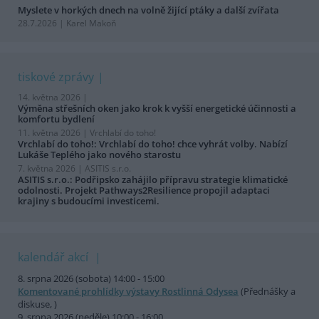
Myslete v horkých dnech na volně žijící ptáky a další zvířata
28.7.2026 | Karel Makoň
tiskové zprávy
14. května 2026 |
Výměna střešních oken jako krok k vyšší energetické účinnosti a
komfortu bydlení
11. května 2026 |
Vrchlabí do toho!
Vrchlabí do toho!: Vrchlabí do toho! chce vyhrát volby. Nabízí
Lukáše Teplého jako nového starostu
7. května 2026 |
ASITIS s.r.o.
ASITIS s.r.o.: Podřipsko zahájilo přípravu strategie klimatické
odolnosti. Projekt Pathways2Resilience propojil adaptaci
krajiny s budoucími investicemi.
kalendář akcí
8. srpna 2026 (sobota) 14:00 - 15:00
Komentované prohlídky výstavy Rostlinná Odysea
(Přednášky a
diskuse, )
9. srpna 2026 (neděle) 10:00 - 16:00