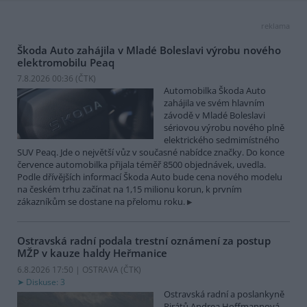
reklama
Škoda Auto zahájila v Mladé Boleslavi výrobu nového
elektromobilu Peaq
7.8.2026 00:36 (
ČTK
)
Automobilka Škoda Auto
zahájila ve svém hlavním
závodě v Mladé Boleslavi
sériovou výrobu nového plně
elektrického sedmimístného
SUV Peaq. Jde o největší vůz v současné nabídce značky. Do konce
července automobilka přijala téměř 8500 objednávek, uvedla.
Podle dřívějších informací Škoda Auto bude cena nového modelu
na českém trhu začínat na 1,15 milionu korun, k prvním
zákazníkům se dostane na přelomu roku.
Ostravská radní podala trestní oznámení za postup
MŽP v kauze haldy Heřmanice
6.8.2026 17:50 | OSTRAVA (
ČTK
)
Diskuse: 3
Ostravská radní a poslankyně
Pirátů Andrea Hoffmannová