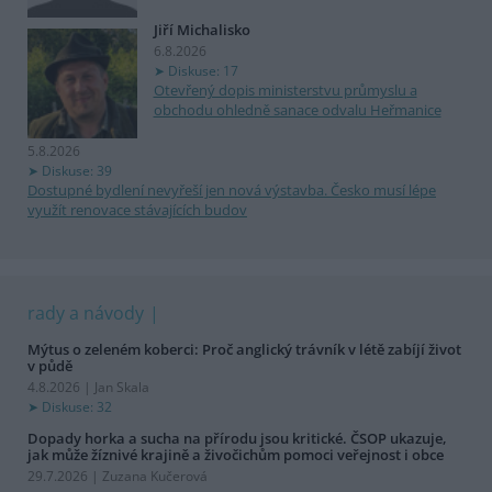
Jiří Michalisko
6.8.2026
Diskuse: 17
Otevřený dopis ministerstvu průmyslu a
obchodu ohledně sanace odvalu Heřmanice
5.8.2026
Diskuse: 39
Dostupné bydlení nevyřeší jen nová výstavba. Česko musí lépe
využít renovace stávajících budov
rady a návody
Mýtus o zeleném koberci: Proč anglický trávník v létě zabíjí život
v půdě
4.8.2026 | Jan Skala
Diskuse: 32
Dopady horka a sucha na přírodu jsou kritické. ČSOP ukazuje,
jak může žíznivé krajině a živočichům pomoci veřejnost i obce
29.7.2026 | Zuzana Kučerová