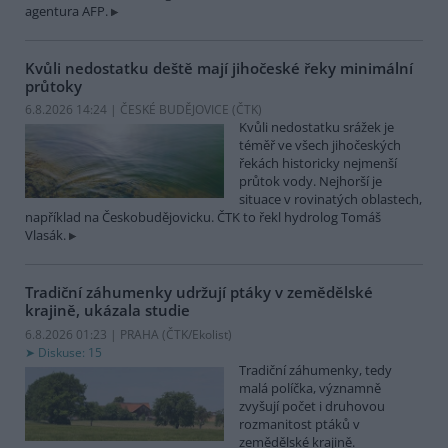
agentura AFP.
Kvůli nedostatku deště mají jihočeské řeky minimální
průtoky
6.8.2026 14:24 | ČESKÉ BUDĚJOVICE (
ČTK
)
Kvůli nedostatku srážek je
téměř ve všech jihočeských
řekách historicky nejmenší
průtok vody. Nejhorší je
situace v rovinatých oblastech,
například na Českobudějovicku. ČTK to řekl hydrolog Tomáš
Vlasák.
Tradiční záhumenky udržují ptáky v zemědělské
krajině, ukázala studie
6.8.2026 01:23 | PRAHA (
ČTK/Ekolist
)
Diskuse: 15
Tradiční záhumenky, tedy
malá políčka, významně
zvyšují počet i druhovou
rozmanitost ptáků v
zemědělské krajině.