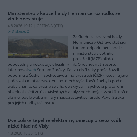
Ministerstvo v kauze haldy Heřmanice rozhodlo, že
viník neexistuje
4.8.2026 19:12 | OSTRAVA (
ČTK
)
Diskuse: 2
Za škodu za zavezení haldy
Heřmanice v Ostravě statisíci
tunami odpadu není podle
ministerstva životního
prostředí (MŽP) nikdo
odpovědný a neexistuje oficiální viník. O rozhodnutí resortu
informoval
web
Seznam Zprávy. Kauzu čtyři roky prošetřovali
odborníci z České inspekce životního prostředí (ČIŽP), letos na jaře
ji převzalo ministerstvo. Ani po letech vyšetřování nebylo podle
webu známo, co přesně se v haldě skrývá, inspekce si proto loni
objednala sérii vrtů a následných analýz odebraných vzorků. Práce
ale měl podle webu minulý měsíc zastavit šéf úřadu Pavel Straka
pro jejich nadbytečnost.
Dvě polské tepelné elektrárny omezují provoz kvůli
nízké hladině Visly
4.8.2026 18:35 (
ČTK
)