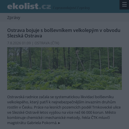
☰
/
zpravodajství
/
zprávy
Zprávy
Ostrava bojuje s bolševníkem velkolepým v obvodu
Slezská Ostrava
7.8.2026 01:09 | OSTRAVA (
ČTK
)
Ostravská radnice začala se systematickou likvidací bolševníku
velkolepého, který patří k nejnebezpečnějším invazním druhům
rostlin v Česku. Práce na lesních pozemcích podél Trnkovecké ulice
ve Slezské Ostravě letos vyjdou na více než 66 000 korun. Město
kombinuje chemické i mechanické metody, řekla ČTK mluvčí
magistrátu Gabriela Pokorná.