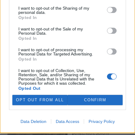
I want to opt-out of the Sharing of my
personal data.
Potok Bylanka v Pardubicích vyschl. Městský obvod
Opted In
chce, aby Povodí Labe vyčistilo koryto
5.8.2026 10:26 | PARDUBICE (
ČTK
)
I want to opt-out of the Sale of my
Diskuse: 1
Personal Data.
Potok Bylanka v Pardubicích v
Opted In
důsledku dlouhodobě nízkých
průtoků a suchého počasí
I want to opt-out of processing my
Personal Data for Targeted Advertising.
vyschl. Městský obvod VI chce
Opted In
využít období bez vody k
vyčištění koryta, a obrátil se proto se žádostí na správce toku,
I want to opt-out of Collection, Use,
Povodí Labe. Organizace ale požadavek odmítla s tím, že údržbu
Retention, Sale, and/or Sharing of my
dělala už v červnu a další zásah v tuto chvíli neplánuje, zjistila ČTK.
Personal Data that Is Unrelated with the
Purposes for which it was collected.
Opted Out
Červený chce peníze ušetřené za rekultivaci rozdělit
OPT OUT FROM ALL
CONFIRM
obcím podle původní dohody
5.8.2026 01:29 (
ČTK
)
Diskuse: 2
Data Deletion
Data Access
Privacy Policy
Ministr životního prostředí
Igor Červený (Motoristé) chce
peníze, které Severní