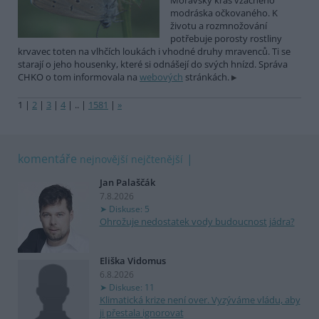
Moravský kras vzácného
modráska očkovaného. K
životu a rozmnožování
potřebuje porosty rostliny
krvavec toten na vlhčích loukách i vhodné druhy mravenců. Ti se
starají o jeho housenky, které si odnášejí do svých hnízd. Správa
CHKO o tom informovala na
webových
stránkách.
1
|
2
|
3
|
4
|
..
|
1581
|
»
komentáře
nejnovější
nejčtenější
Jan Palaščák
7.8.2026
Diskuse: 5
Ohrožuje nedostatek vody budoucnost jádra?
Eliška Vidomus
6.8.2026
Diskuse: 11
Klimatická krize není over. Vyzýváme vládu, aby
ji přestala ignorovat