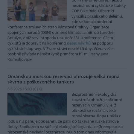
Do Prahy dnes dorazili jezdci
mezinárodní cyklistické štafety
COP Bike Ride. Účastníci
vyrazili z brazilského Belému,
kde se konala poslední
konference smluvních stran Rámcové úmluvy Organizace
spojených národů (OSN) o změně klimatu, a míří do turecké
Antalye, v níž se v listopadu uskuteční 31. konference. Cílem
cyklistů je dopravit na konferenci
deset návrhů
na podporu
cyklistické dopravy. V Praze stráví necelé tři dny. Včera večer
osobně přivítala náměstkyně primátora hl. m. Prahy Jana
Komrsková.
Ománskou mořskou rezervaci ohrožuje velká ropná
skvrna z poškozeného tankeru
6.8.2026 15:03 (
ČTK
)
Bezprostřední ekologická
katastrofa ohrožuje přírodní
rezervaci v Ománu, v jejíž
blízkosti se rozšířila velká
ropná skvrna. Ropa unikla z
lodi, u níž panuje podezření, že patří do takzvané ruské stínové
flotily. S odkazem na sdělení ekologické organizace Greenpeace a
nizozemské nevládní organizace PAX o tom dnes informovala