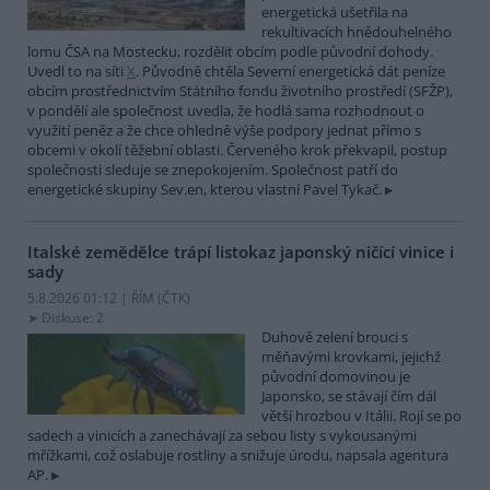
energetická ušetřila na
rekultivacích hnědouhelného
lomu ČSA na Mostecku, rozdělit obcím podle původní dohody.
Uvedl to na síti
X
. Původně chtěla Severní energetická dát peníze
obcím prostřednictvím Státního fondu životního prostředí (SFŽP),
v pondělí ale společnost uvedla, že hodlá sama rozhodnout o
využití peněz a že chce ohledně výše podpory jednat přímo s
obcemi v okolí těžební oblasti. Červeného krok překvapil, postup
společnosti sleduje se znepokojením. Společnost patří do
energetické skupiny Sev.en, kterou vlastní Pavel Tykač.
Italské zemědělce trápí listokaz japonský ničící vinice i
sady
5.8.2026 01:12 | ŘÍM (
ČTK
)
Diskuse: 2
Duhově zelení brouci s
měňavými krovkami, jejichž
původní domovinou je
Japonsko, se stávají čím dál
větší hrozbou v Itálii. Rojí se po
sadech a vinicích a zanechávají za sebou listy s vykousanými
mřížkami, což oslabuje rostliny a snižuje úrodu, napsala agentura
AP.