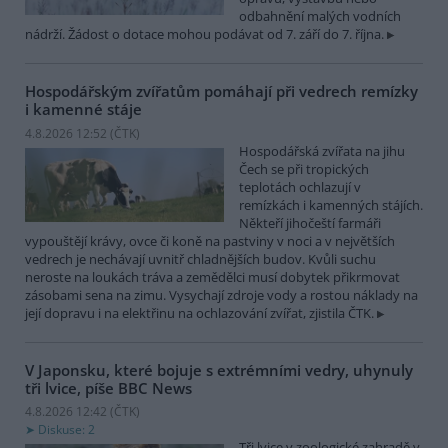
odbahnění malých vodních
nádrží. Žádost o dotace mohou podávat od 7. září do 7. října.
Hospodářským zvířatům pomáhají při vedrech remízky
i kamenné stáje
4.8.2026 12:52 (
ČTK
)
Hospodářská zvířata na jihu
Čech se při tropických
teplotách ochlazují v
remízkách i kamenných stájích.
Někteří jihočeští farmáři
vypouštějí krávy, ovce či koně na pastviny v noci a v největších
vedrech je nechávají uvnitř chladnějších budov. Kvůli suchu
neroste na loukách tráva a zemědělci musí dobytek přikrmovat
zásobami sena na zimu. Vysychají zdroje vody a rostou náklady na
její dopravu i na elektřinu na ochlazování zvířat, zjistila ČTK.
V Japonsku, které bojuje s extrémními vedry, uhynuly
tři lvice, píše BBC News
4.8.2026 12:42 (
ČTK
)
Diskuse: 2
Tři lvice v zoologické zahradě v