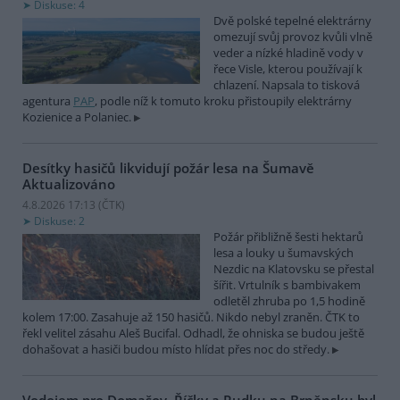
Diskuse: 4
Dvě polské tepelné elektrárny
omezují svůj provoz kvůli vlně
veder a nízké hladině vody v
řece Visle, kterou používají k
chlazení. Napsala to tisková
agentura
PAP
, podle níž k tomuto kroku přistoupily elektrárny
Kozienice a Polaniec.
Desítky hasičů likvidují požár lesa na Šumavě
Aktualizováno
4.8.2026 17:13 (
ČTK
)
Diskuse: 2
Požár přibližně šesti hektarů
lesa a louky u šumavských
Nezdic na Klatovsku se přestal
šířit. Vrtulník s bambivakem
odletěl zhruba po 1,5 hodině
kolem 17:00. Zasahuje až 150 hasičů. Nikdo nebyl zraněn. ČTK to
řekl velitel zásahu Aleš Bucifal. Odhadl, že ohniska se budou ještě
dohašovat a hasiči budou místo hlídat přes noc do středy.