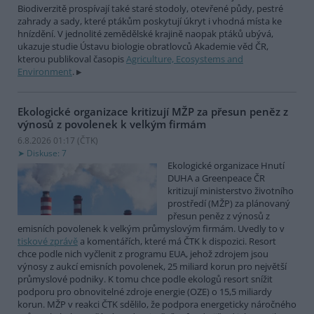
Biodiverzitě prospívají také staré stodoly, otevřené půdy, pestré
zahrady a sady, které ptákům poskytují úkryt i vhodná místa ke
hnízdění. V jednolité zemědělské krajině naopak ptáků ubývá,
ukazuje studie Ústavu biologie obratlovců Akademie věd ČR,
kterou publikoval časopis
Agriculture, Ecosystems and
Environment
.
Ekologické organizace kritizují MŽP za přesun peněz z
výnosů z povolenek k velkým firmám
6.8.2026 01:17 (
ČTK
)
Diskuse: 7
Ekologické organizace Hnutí
DUHA a Greenpeace ČR
kritizují ministerstvo životního
prostředí (MŽP) za plánovaný
přesun peněz z výnosů z
emisních povolenek k velkým průmyslovým firmám. Uvedly to v
tiskové zprávě
a komentářích, které má ČTK k dispozici. Resort
chce podle nich vyčlenit z programu EUA, jehož zdrojem jsou
výnosy z aukcí emisních povolenek, 25 miliard korun pro největší
průmyslové podniky. K tomu chce podle ekologů resort snížit
podporu pro obnovitelné zdroje energie (OZE) o 15,5 miliardy
korun. MŽP v reakci ČTK sdělilo, že podpora energeticky náročného