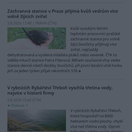
Záchranná stanice v Praze přijímá kvůli vedrům více
volně žijících zvířat
5.8.2026 17:40 | PRAHA (
ČTK
)
Kvůli vysokým letním
teplotám pracovníci pražské
záchranné stanice pro volně
žijící živočichy přijímají více
zvířat, nejčastěji
dehydratovaná a vysílená mláďata ptáků nebo veverek. ČTK to
sdělila mluvčí stanice Petra Fišerová. Během současné vlny veder
stanice denně ošetří desítky živočichů, při první letošní vlně horka
jich za jeden týden přijali rekordních 578.
V rybnících Rybářství Třeboň vyschla třetina vody,
nejvíce v historii firmy
5.8.2026 15:42 (
ČTK
)
Diskuse: 1
V rybnících Rybářství Třeboň,
které hospodaří na 8000
hektarech vodní plochy, chybí
více než třetina vody. Oproti
běžnému zdržovaném objemu