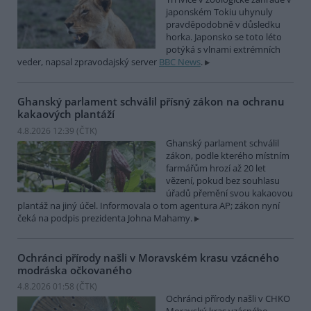
japonském Tokiu uhynuly
pravděpodobně v důsledku
horka. Japonsko se toto léto
potýká s vlnami extrémních
veder, napsal zpravodajský server
BBC News
.
Ghanský parlament schválil přísný zákon na ochranu
kakaových plantáží
4.8.2026 12:39 (
ČTK
)
Ghanský parlament schválil
zákon, podle kterého místním
farmářům hrozí až 20 let
vězení, pokud bez souhlasu
úřadů přemění svou kakaovou
plantáž na jiný účel. Informovala o tom agentura AP; zákon nyní
čeká na podpis prezidenta Johna Mahamy.
Ochránci přírody našli v Moravském krasu vzácného
modráska očkovaného
4.8.2026 01:58 (
ČTK
)
Ochránci přírody našli v CHKO