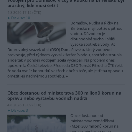
Vodojem pro Domašov, Říčky a Rudku na Brněnsku byl
prázdný, lidé musí šetřit
4.8.2026 17:12 (
ČTK
)
Diskuse: 10
Domašov, Rudka a Říčky na
Brněnsku mají potíže s pitnou
vodou. Důvodem je
dlouhodobé sucho i příliš
vysoká spotřeba vody. Ač
Dobrovolný svazek obcí (DSO) Domašovsko, který vodovod
provozuje, před týdnem vyzval k šetření vodou, spotřeba stoupla,
a lidé tak v pondělí vodojem zcela vyčerpali. Na problém dnes
upozornila Česká televize. Předseda DSO Tomáš Pitrocha ČTK řekl,
že voda nyní z kohoutků ve třech obcích teče, ale je třeba opravdu
omezit její nadměrnou spotřebu.
Obce dostanou od ministerstva 300 milionů korun na
opravu nebo výstavbu vodních nádrží
4.8.2026 13:09 (
ČTK
)
Diskuse: 3
Obce dostanou od
ministerstva zemědělství
(MZe) 300 milionů korun na
opravu, výstavbu nebo