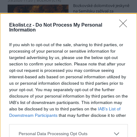
5.8.2026 11:20 | BOZKOV (
ČTK
)
Bozkovské dolomitové jeskyně
na Semilsku zažívají za
současných tropických teplot
nečekaný nápor. Jde sice o
Ekolist.cz -
Do Not Process My Personal
jedno z nejchladnějších míst v
Information
Libereckém kraji, které má stálou teplotu mezi 7,5 až devíti stupni
Celsia, přesto v minulosti podle vedoucího Bozkovských jeskyní
Dušana Milky k nim lidé přicházeli spíše v době, když bylo nevlídno.
If you wish to opt-out of the sale, sharing to third parties, or
processing of your personal or sensitive information for
targeted advertising by us, please use the below opt-out
section to confirm your selection. Please note that after your
V pěti zemích Amazonie zatkli stovky lidí kvůli
opt-out request is processed you may continue seeing
environmentální kriminalitě
interest-based ads based on personal information utilized by
5.8.2026 10:34 | BOGOTÁ (
ČTK
)
us or personal information disclosed to third parties prior to
Policisté v pěti zemích ležících
your opt-out. You may separately opt-out of the further
v Amazonii pozatýkali stovky
lidí a zabavili dřevo, minerály i
disclosure of your personal information by third parties on the
zvířata v hodnotě přes 280
IAB’s list of downstream participants. This information may
milionů dolarů (kolem 5,9
also be disclosed by us to third parties on the
IAB’s List of
miliard korun) při jednom z největších koordinovaných zásahů
Downstream Participants
that may further disclose it to other
proti environmentální kriminalitě v největším deštném pralese
third parties.
světa. Napsala to agentura AP, podle níž se do operace nazvané
Zelený štít 2026 zapojily Bolívie, Brazílie, Kolumbie, Ekvádor a Peru.
Personal Data Processing Opt Outs