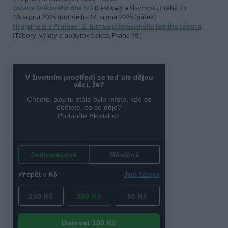
Oslava Světového dne lvů
(Festivaly a slavnosti, Praha 7 )
10. srpna 2026 (pondělí) - 14. srpna 2026 (pátek)
Hrajeme si v Pralese - 2. turnus příměstského letního tábora
(Tábory, výlety a pobytové akce, Praha 19 )