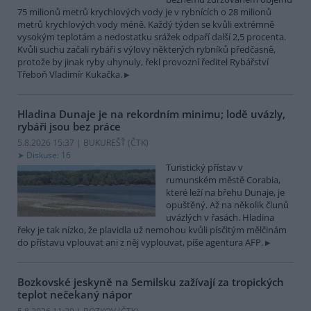
75 milionů metrů krychlových vody je v rybnících o 28 milionů
metrů krychlových vody méně. Každý týden se kvůli extrémně
vysokým teplotám a nedostatku srážek odpaří další 2,5 procenta.
Kvůli suchu začali rybáři s výlovy některých rybníků předčasně,
protože by jinak ryby uhynuly, řekl provozní ředitel Rybářství
Třeboň Vladimír Kukačka.
Hladina Dunaje je na rekordním minimu; lodě uvázly,
rybáři jsou bez práce
5.8.2026 15:37 | BUKUREŠŤ (
ČTK
)
Diskuse: 16
Turistický přístav v
rumunském městě Corabia,
které leží na břehu Dunaje, je
opuštěný. Až na několik člunů
uvázlých v řasách. Hladina
řeky je tak nízko, že plavidla už nemohou kvůli písčitým mělčinám
do přístavu vplouvat ani z něj vyplouvat, píše agentura AFP.
Bozkovské jeskyně na Semilsku zažívají za tropických
teplot nečekaný nápor