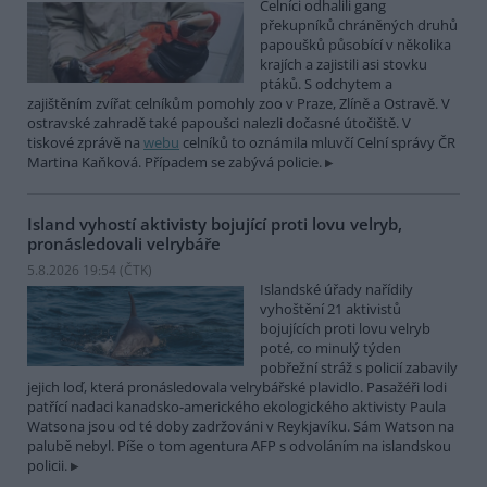
Celníci odhalili gang
překupníků chráněných druhů
papoušků působící v několika
krajích a zajistili asi stovku
ptáků. S odchytem a
zajištěním zvířat celníkům pomohly zoo v Praze, Zlíně a Ostravě. V
ostravské zahradě také papoušci nalezli dočasné útočiště. V
tiskové zprávě na
webu
celníků to oznámila mluvčí Celní správy ČR
Martina Kaňková. Případem se zabývá policie.
Island vyhostí aktivisty bojující proti lovu velryb,
pronásledovali velrybáře
5.8.2026 19:54 (
ČTK
)
Islandské úřady nařídily
vyhoštění 21 aktivistů
bojujících proti lovu velryb
poté, co minulý týden
pobřežní stráž s policií zabavily
jejich loď, která pronásledovala velrybářské plavidlo. Pasažéři lodi
patřící nadaci kanadsko-amerického ekologického aktivisty Paula
Watsona jsou od té doby zadržováni v Reykjavíku. Sám Watson na
palubě nebyl. Píše o tom agentura AFP s odvoláním na islandskou
policii.