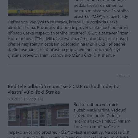
podala trestní oznámení za
postup ministerstva životního
prostředí (MŽP) v kauze haldy
Heřmanice. Vyplývá to ze zprávy, kterou ČTK poskytla Česká
pirátská strana. Požaduje, aby policie prověřila okolnosti odebrání
případu České inspekci životního prostředí (ČIŽP) a zastavení řízení.
Hoffmannová ČTK sdělila, že trestní oznámení podala proti dosud
přesně nezjištěným osobám působícím na MŽP a ČIŽP, případně
dalším osobám, jejichž účast na popsaném postupu může být
zjištěna prověřováním. Stanovisko MŽP a ČIŽP ČTK shání.
reklama
Ředitelé odborů i mluvčí se z ČIŽP rozhodli odejít z
vlastní vůle, řekl Straka
6.8.2026 15:22 (
ČTK
)
Ředitel odboru vnitřních
služeb Matěj Mrlina, vedoucí
služebního úřadu Oldřich
Jarolím a tisková mluvčí Miriam
Loužecká končí na České
inspekci životního prostředí (ČIŽP) z vlastní iniciativy. Na dotaz ČTK
to napsal nový ředitel inspekce Pavel Straka (za Motoristy). O jejich