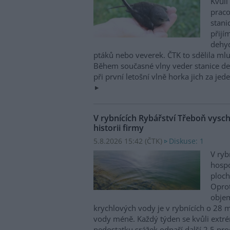
Kvůli
praco
stani
přijím
dehyd
ptáků nebo veverek. ČTK to sdělila mlu
Během současné vlny veder stanice den
při první letošní vlně horka jich za jed
V rybnících Rybářství Třeboň vyschl
historii firmy
5.8.2026 15:42 (
ČTK
)
Diskuse: 1
V ryb
hospo
ploch
Opro
obje
krychlových vody je v rybnících o 28 
vody méně. Každý týden se kvůli ext
nedostatku srážek odpaří další 2,5 proc