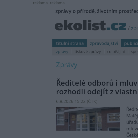
reklama
reklama
zprávy o přírodě, životním prostřed
/
zp
titulní strana
zpravodajství
public
zprávy
tiskové zprávy
co píší jiní
spe
Zprávy
Ředitelé odborů i mluvč
rozhodli odejít z vlastn
6.8.2026 15:22 (
ČTK
)
Ředit
Matěj
úřadu
mluvč
České