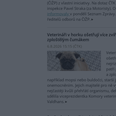
(ČIŽP) z vlastní iniciativy. Na dotaz ČT
inspekce Pavel Straka (za Motoristy).
informovaly
v pondělí Seznam Zprávy. 
ředitelů odborů na ČIŽP.
Veterináři v horku ošetřují více zví
zploštělým čumákem
6.8.2026 15:15 (
ČTK
)
Veter
ošetř
nejri
patří
a zpl
například mopsi nebo buldočci, starší j
onemocněním. Jejich majitelé pro ně vy
nejčastěji kvůli přehřátí organismu, d
sdělila viceprezidentka Komory veterin
Valdhans.