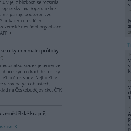
, v jejíž blízkosti se rozšířila
v
 ropná skvrna. Ropa unikla z
2
 u níž panuje podezření, že
. S odkazem na sdělení
M
ž
izozemské nevládní organizace
2
 AFP.
ské řeky minimální průtoky
1
K
)
V
 nedostatku srážek je téměř ve
v
k
 jihočeských řekách historicky
nší průtok vody. Nejhorší je
1
ce v rovinatých oblastech,
V
klad na Českobudějovicku. ČTK
c
T
7
v zemědělské krajině,
A
p
o
iskuse: 8
P