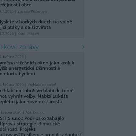
eřejnost i obce
9.7.2026 | Zuzana Kučerová
yslete v horkých dnech na volně
ijící ptáky a další zvířata
8.7.2026 | Karel Makoň
tiskové zprávy
4. května 2026 |
ýměna střešních oken jako krok k
yšší energetické účinnosti a
omfortu bydlení
1. května 2026 |
Vrchlabí do toho!
rchlabí do toho!: Vrchlabí do toho!
hce vyhrát volby. Nabízí Lukáše
eplého jako nového starostu
. května 2026 |
ASITIS s.r.o.
SITIS s.r.o.: Podřipsko zahájilo
řípravu strategie klimatické
dolnosti. Projekt
athways2Resilience propojil adaptaci