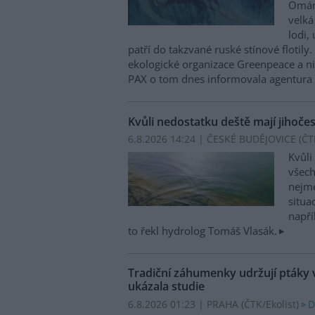
Ománu
velká
lodi,
patří do takzvané ruské stínové flotily
ekologické organizace Greenpeace a n
PAX o tom dnes informovala agentura
Kvůli nedostatku deště mají jihoče
6.8.2026 14:24 | ČESKÉ BUDĚJOVICE (
ČT
Kvůli
všech
nejme
situa
napří
to řekl hydrolog Tomáš Vlasák.
Tradiční záhumenky udržují ptáky 
ukázala studie
6.8.2026 01:23 | PRAHA (
ČTK/Ekolist
)
D