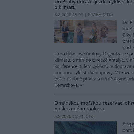
Do Prahy dorazili jezdci cyklistické
o klimatu
6.8.2026 15:08 | PRAHA (
ČTK
)
Do Pr
mezin
Bike 
brazi
posle
stran Rámcové úmluvy Organizace sp
klimatu, a míří do turecké Antalye, v n
konference. Cílem cyklistů je dopravit
podporu cyklistické dopravy. V Praze st
večer osobně přivítala náměstkyně pri
Komrsková.
Ománskou mořskou rezervaci ohrož
poškozeného tankeru
6.8.2026 15:03 (
ČTK
)
Bezpr
ohrož