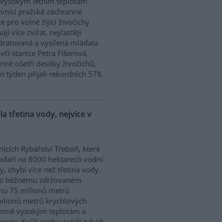
 vysokým letním teplotám
vníci pražské záchranné
ce pro volně žijící živočichy
ají více zvířat, nejčastěji
ratovaná a vysílená mláďata
včí stanice Petra Fišerová.
ně ošetří desítky živočichů,
en týden přijali rekordních 578.
a třetina vody, nejvíce v
nících Rybářství Třeboň, které
daří na 8000 hektarech vodní
y, chybí více než třetina vody.
ti běžnému zdržovaném
mu 75 milionů metrů
milionů metrů krychlových
rémně vysokým teplotám a
enta. Kvůli suchu začali rybáři