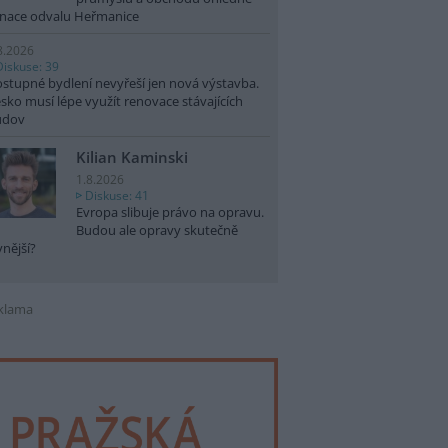
nace odvalu Heřmanice
8.2026
Diskuse: 39
stupné bydlení nevyřeší jen nová výstavba.
sko musí lépe využít renovace stávajících
udov
Kilian Kaminski
1.8.2026
Diskuse: 41
Evropa slibuje právo na opravu.
Budou ale opravy skutečně
vnější?
klama