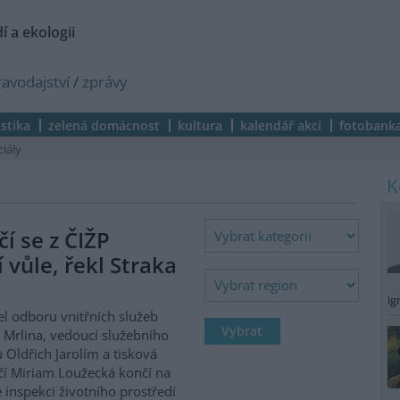
í a ekologii
ravodajství
/
zprávy
istika
zelená domácnost
kultura
kalendář akcí
fotobank
ciály
í se z ČIŽP
í vůle, řekl Straka
ig
el odboru vnitřních služeb
 Mrlina, vedoucí služebního
 Oldřich Jarolím a tisková
í Miriam Loužecká končí na
 inspekci životního prostředí