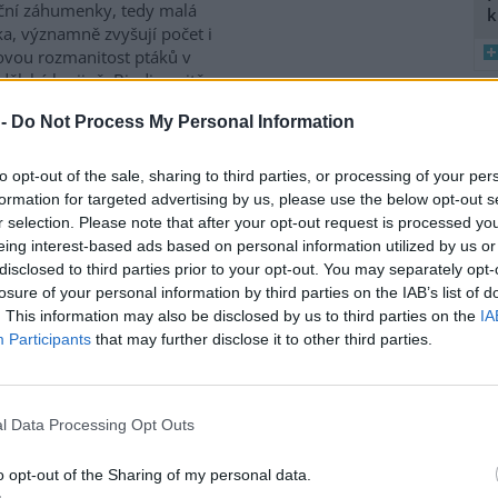
ční záhumenky, tedy malá
k
ka, významně zvyšují počet i
vou rozmanitost ptáků v
ělské krajině. Biodiverzitě
ívají také staré stodoly,
 -
Do Not Process My Personal Information
které ptákům poskytují úkryt i
8
 zemědělské krajině naopak
K
iologie obratlovců Akademie
to opt-out of the sale, sharing to third parties, or processing of your per
O
culture, Ecosystems and
formation for targeted advertising by us, please use the below opt-out s
9
r selection. Please note that after your opt-out request is processed y
O
eing interest-based ads based on personal information utilized by us or
s
disclosed to third parties prior to your opt-out. You may separately opt-
P za přesun peněz z výnosů
1
losure of your personal information by third parties on the IAB’s list of
(
. This information may also be disclosed by us to third parties on the
IA
H
Participants
that may further disclose it to other third parties.
p
gické organizace Hnutí DUHA
a
enpeace ČR kritizují
terstvo životního prostředí
l Data Processing Opt Outs
 za plánovaný přesun peněz z
ů z emisních povolenek k
o opt-out of the Sharing of my personal data.
to v
tiskové zprávě
a