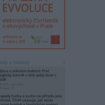
rady a návody
ýtus o zeleném koberci: Proč
nglický trávník v létě zabíjí život v
ůdě
.8.2026 | Jan Skala
Diskuse: 31
opady horka a sucha na přírodu jsou
ritické. ČSOP ukazuje, jak může
íznivé krajině a živočichům pomoci