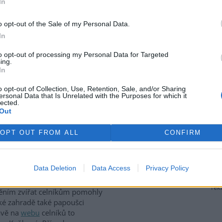
In
 Resort chce podle nich
m jsou výnosy z aukcí
 pro největší průmyslové
o opt-out of the Sale of my Personal Data.
sort snížit podporu pro
In
5 miliardy korun. MŽP v reakci
náročného průmyslu byla
to opt-out of processing my Personal Data for Targeted
ing.
jeho vzniku, a že podpora OZE
In
jak výrobny energie, tak
o opt-out of Collection, Use, Retention, Sale, and/or Sharing
ersonal Data that Is Unrelated with the Purposes for which it
lected.
Out
poušků, zajistili stovku
OPT OUT FROM ALL
CONFIRM
ci odhalili gang překupníků
něných druhů papoušků
Data Deletion
Data Access
Privacy Policy
cí v několika krajích a zajistili
tovku ptáků. S odchytem a
rek
těním zvířat celníkům pomohly
ské zahradě také papoušci
rávě na
webu
celníků to