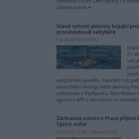
oznámila mluvčí Celní správy ČR Mart
zabývá policie.
Island vyhostí aktivisty bojující pro
pronásledovali velrybáře
5.8.2026 19:54 (
ČTK
)
Islan
21 ak
velry
pobře
jejic
velrybářské plavidlo. Pasažéři lodi pat
amerického ekologického aktivisty Pa
zadržováni v Reykjavíku. Sám Watson 
agentura AFP s odvoláním na islandskou
Záchranná stanice v Praze přijímá 
žijících zvířat
5.8.2026 17:40 | PRAHA (
ČTK
)