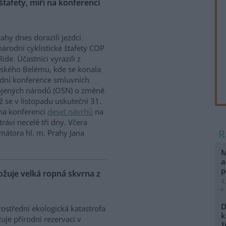
 štafety, míří na konferenci
ahy dnes dorazili jezdci
árodní cyklistické štafety COP
Ride. Účastníci vyrazili z
lského Belému, kde se konala
dní konference smluvních
ojených národů (OSN) o změně
íž se v listopadu uskuteční 31.
 na konferenci
deset návrhů
na
ráví necelé tři dny. Včera
mátora hl. m. Prahy Jana
M
a
p
uje velká ropná skvrna z
4
D
ostřední ekologická katastrofa
k
uje přírodní rezervaci v
ž