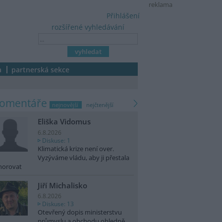
reklama
Přihlášení
rozšířené vyhledávání
a
partnerská sekce
komentáře
nejnovější
nejčtenější
Eliška Vidomus
6.8.2026
Diskuse: 1
Klimatická krize není over.
Vyzýváme vládu, aby ji přestala
norovat
Jiří Michalisko
6.8.2026
Diskuse: 13
Otevřený dopis ministerstvu
průmyslu a obchodu ohledně