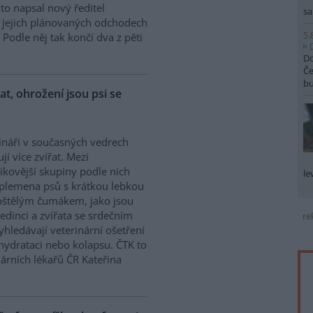
K to napsal nový ředitel
sa
 O jejich plánovaných odchodech
5.
Podle něj tak končí dva z pěti
Do
Če
b
řat, ohrožení jsou psi se
ináři v současných vedrech
ují více zvířat. Mezi
zikovější skupiny podle nich
le
 plemena psů s krátkou lebkou
oštělým čumákem, jako jsou
edinci a zvířata se srdečním
re
hledávají veterinární ošetření
ehydrataci nebo kolapsu. ČTK to
árních lékařů ČR Kateřina