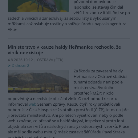
původní domovinou je
Japonsko, se stávají čím dál
větší hrozbou v Itálii. Rojí se po
sadech a vinicích a zanechávají za sebou listy s vykousanými
mřížkami, což oslabuje rostliny a snižuje úrodu, napsala agentura
AP.
Ministerstvo v kauze haldy Heřmanice rozhodlo, že
viník neexistuje
4.8.2026 19:12 | OSTRAVA (
ČTK
)
Diskuse: 2
Za škodu za zavezení haldy
Heřmanice v Ostravě statisíci
tunami odpadu není podle
ministerstva životního
prostředí (MŽP) nikdo
odpovědný a neexistuje oficiální viník. O rozhodnutí resortu
informoval
web
Seznam Zprávy. Kauzu čtyři roky prošetřovali
odborníci z České inspekce životního prostředí (ČIŽP), letos na jaře
ji převzalo ministerstvo. Ani po letech vyšetřování nebylo podle
webu známo, co přesně se v haldě skrývá, inspekce si proto loni
objednala sérii vrtů a následných analýz odebraných vzorků. Práce
ale měl podle webu minulý měsíc zastavit šéf úřadu Pavel Straka
pro jejich nadbytečnost.