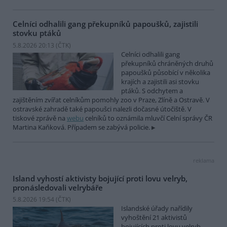
Celníci odhalili gang překupníků papoušků, zajistili
stovku ptáků
5.8.2026 20:13 (
ČTK
)
Celníci odhalili gang
překupníků chráněných druhů
papoušků působící v několika
krajích a zajistili asi stovku
ptáků. S odchytem a
zajištěním zvířat celníkům pomohly zoo v Praze, Zlíně a Ostravě. V
ostravské zahradě také papoušci nalezli dočasné útočiště. V
tiskové zprávě na
webu
celníků to oznámila mluvčí Celní správy ČR
Martina Kaňková. Případem se zabývá policie.
reklama
Island vyhostí aktivisty bojující proti lovu velryb,
pronásledovali velrybáře
5.8.2026 19:54 (
ČTK
)
Islandské úřady nařídily
vyhoštění 21 aktivistů
bojujících proti lovu velryb