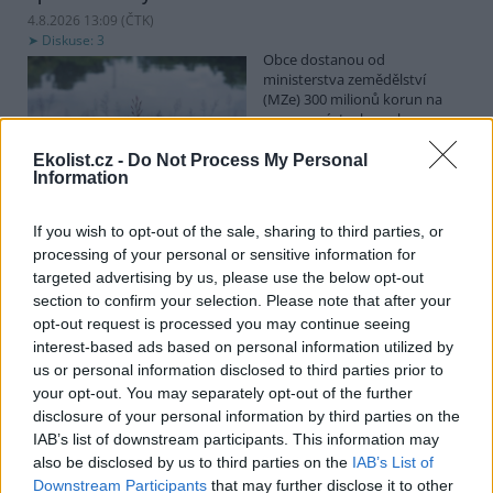
4.8.2026 13:09 (
ČTK
)
Diskuse: 3
Obce dostanou od
ministerstva zemědělství
(MZe) 300 milionů korun na
opravu, výstavbu nebo
odbahnění malých vodních
nádrží. Žádost o dotace mohou podávat od 7. září do 7. října.
Ekolist.cz -
Do Not Process My Personal
Information
Hospodářským zvířatům pomáhají při vedrech remízky
If you wish to opt-out of the sale, sharing to third parties, or
i kamenné stáje
processing of your personal or sensitive information for
4.8.2026 12:52 (
ČTK
)
targeted advertising by us, please use the below opt-out
Hospodářská zvířata na jihu
section to confirm your selection. Please note that after your
Čech se při tropických
opt-out request is processed you may continue seeing
teplotách ochlazují v
remízkách i kamenných stájích.
interest-based ads based on personal information utilized by
Někteří jihočeští farmáři
us or personal information disclosed to third parties prior to
vypouštějí krávy, ovce či koně na pastviny v noci a v největších
your opt-out. You may separately opt-out of the further
vedrech je nechávají uvnitř chladnějších budov. Kvůli suchu
disclosure of your personal information by third parties on the
neroste na loukách tráva a zemědělci musí dobytek přikrmovat
IAB’s list of downstream participants. This information may
zásobami sena na zimu. Vysychají zdroje vody a rostou náklady na
also be disclosed by us to third parties on the
IAB’s List of
její dopravu i na elektřinu na ochlazování zvířat, zjistila ČTK.
Downstream Participants
that may further disclose it to other