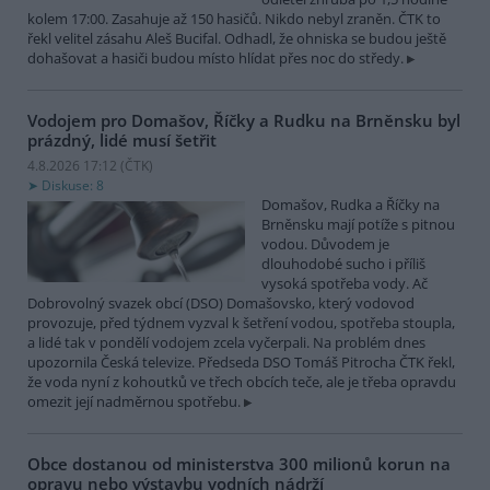
kolem 17:00. Zasahuje až 150 hasičů. Nikdo nebyl zraněn. ČTK to
řekl velitel zásahu Aleš Bucifal. Odhadl, že ohniska se budou ještě
dohašovat a hasiči budou místo hlídat přes noc do středy.
Vodojem pro Domašov, Říčky a Rudku na Brněnsku byl
prázdný, lidé musí šetřit
4.8.2026 17:12 (
ČTK
)
Diskuse: 8
Domašov, Rudka a Říčky na
Brněnsku mají potíže s pitnou
vodou. Důvodem je
dlouhodobé sucho i příliš
vysoká spotřeba vody. Ač
Dobrovolný svazek obcí (DSO) Domašovsko, který vodovod
provozuje, před týdnem vyzval k šetření vodou, spotřeba stoupla,
a lidé tak v pondělí vodojem zcela vyčerpali. Na problém dnes
upozornila Česká televize. Předseda DSO Tomáš Pitrocha ČTK řekl,
že voda nyní z kohoutků ve třech obcích teče, ale je třeba opravdu
omezit její nadměrnou spotřebu.
Obce dostanou od ministerstva 300 milionů korun na
opravu nebo výstavbu vodních nádrží