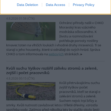
Data Deletion
Data Access
Privacy Policy
Ochránci přírody našli v Moravském krasu vzácného
modráska očkovaného
4.8.2026 01:58 (
ČTK
)
Ochránci přírody našli v CHKO
Moravský kras vzácného
modráska očkovaného. K
životu a rozmnožování
potřebuje porosty rostliny
krvavec toten na vlhčích loukách i vhodné druhy mravenců. Ti se
starají o jeho housenky, které si odnášejí do svých hnízd. Správa
CHKO o tom informovala na
webových
stránkách.
Kvůli suchu Vyškov rozšířil zálivku stromů a zeleně,
zvýšil i počet pracovníků
4.8.2026 00:15 (
ČTK
)
Kvůli přetrvávajícímu suchu
zvýšil Vyškov počet
pracovníků, kteří se starají o
zalévání stromů a zeleně.
Suchem nejvíc trpí břízy a
smrky. Kvůli nutnosti zavlažovat letos i tříleté dřeviny, vzrostla
spotřeba vody. Zatímco před několika lety by stačilo okolo šesti