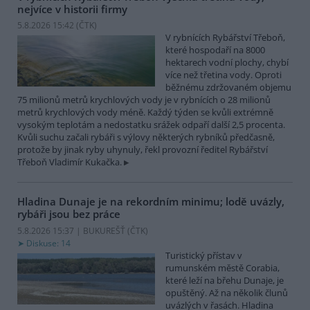
nejvíce v historii firmy
5.8.2026 15:42 (
ČTK
)
V rybnících Rybářství Třeboň,
které hospodaří na 8000
hektarech vodní plochy, chybí
více než třetina vody. Oproti
běžnému zdržovaném objemu
75 milionů metrů krychlových vody je v rybnících o 28 milionů
metrů krychlových vody méně. Každý týden se kvůli extrémně
vysokým teplotám a nedostatku srážek odpaří další 2,5 procenta.
Kvůli suchu začali rybáři s výlovy některých rybníků předčasně,
protože by jinak ryby uhynuly, řekl provozní ředitel Rybářství
Třeboň Vladimír Kukačka.
Hladina Dunaje je na rekordním minimu; lodě uvázly,
rybáři jsou bez práce
5.8.2026 15:37 | BUKUREŠŤ (
ČTK
)
Diskuse: 14
Turistický přístav v
rumunském městě Corabia,
které leží na břehu Dunaje, je
opuštěný. Až na několik člunů
uvázlých v řasách. Hladina