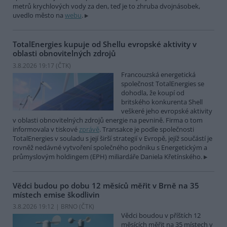
metrů krychlových vody za den, teď je to zhruba dvojnásobek,
uvedlo město na
webu
.
TotalEnergies kupuje od Shellu evropské aktivity v
oblasti obnovitelných zdrojů
3.8.2026 19:17 (
ČTK
)
Francouzská energetická
společnost TotalEnergies se
dohodla, že koupí od
britského konkurenta Shell
veškeré jeho evropské aktivity
v oblasti obnovitelných zdrojů energie na pevnině. Firma o tom
informovala v tiskové
zprávě
. Transakce je podle společnosti
TotalEnergies v souladu s její širší strategií v Evropě, jejíž součástí je
rovněž nedávné vytvoření společného podniku s Energetickým a
průmyslovým holdingem (EPH) miliardáře Daniela Křetínského.
Vědci budou po dobu 12 měsíců měřit v Brně na 35
místech emise škodlivin
3.8.2026 19:12 | BRNO (
ČTK
)
Vědci boudou v příštích 12
měsících měřit na 35 místech v