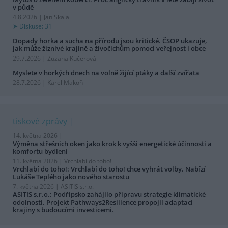
v půdě
4.8.2026 | Jan Skala
Diskuse: 31
Dopady horka a sucha na přírodu jsou kritické. ČSOP ukazuje,
jak může žíznivé krajině a živočichům pomoci veřejnost i obce
29.7.2026 | Zuzana Kučerová
Myslete v horkých dnech na volně žijící ptáky a další zvířata
28.7.2026 | Karel Makoň
tiskové zprávy
14. května 2026 |
Výměna střešních oken jako krok k vyšší energetické účinnosti a
komfortu bydlení
11. května 2026 |
Vrchlabí do toho!
Vrchlabí do toho!: Vrchlabí do toho! chce vyhrát volby. Nabízí
Lukáše Teplého jako nového starostu
7. května 2026 |
ASITIS s.r.o.
ASITIS s.r.o.: Podřipsko zahájilo přípravu strategie klimatické
odolnosti. Projekt Pathways2Resilience propojil adaptaci
krajiny s budoucími investicemi.