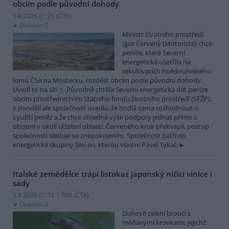
obcím podle původní dohody
5.8.2026 01:29 (
ČTK
)
Diskuse: 2
Ministr životního prostředí
Igor Červený (Motoristé) chce
peníze, které Severní
energetická ušetřila na
rekultivacích hnědouhelného
lomu ČSA na Mostecku, rozdělit obcím podle původní dohody.
Uvedl to na síti
X
. Původně chtěla Severní energetická dát peníze
obcím prostřednictvím Státního fondu životního prostředí (SFŽP),
v pondělí ale společnost uvedla, že hodlá sama rozhodnout o
využití peněz a že chce ohledně výše podpory jednat přímo s
obcemi v okolí těžební oblasti. Červeného krok překvapil, postup
společnosti sleduje se znepokojením. Společnost patří do
energetické skupiny Sev.en, kterou vlastní Pavel Tykač.
Italské zemědělce trápí listokaz japonský ničící vinice i
sady
5.8.2026 01:12 | ŘÍM (
ČTK
)
Diskuse: 2
Duhově zelení brouci s
měňavými krovkami, jejichž