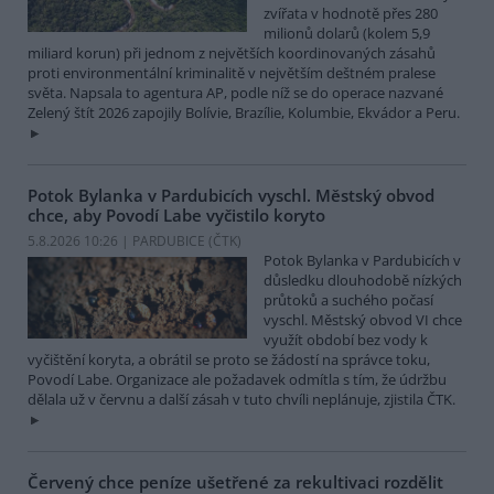
zvířata v hodnotě přes 280
milionů dolarů (kolem 5,9
miliard korun) při jednom z největších koordinovaných zásahů
proti environmentální kriminalitě v největším deštném pralese
světa. Napsala to agentura AP, podle níž se do operace nazvané
Zelený štít 2026 zapojily Bolívie, Brazílie, Kolumbie, Ekvádor a Peru.
Potok Bylanka v Pardubicích vyschl. Městský obvod
chce, aby Povodí Labe vyčistilo koryto
5.8.2026 10:26 | PARDUBICE (
ČTK
)
Potok Bylanka v Pardubicích v
důsledku dlouhodobě nízkých
průtoků a suchého počasí
vyschl. Městský obvod VI chce
využít období bez vody k
vyčištění koryta, a obrátil se proto se žádostí na správce toku,
Povodí Labe. Organizace ale požadavek odmítla s tím, že údržbu
dělala už v červnu a další zásah v tuto chvíli neplánuje, zjistila ČTK.
Červený chce peníze ušetřené za rekultivaci rozdělit