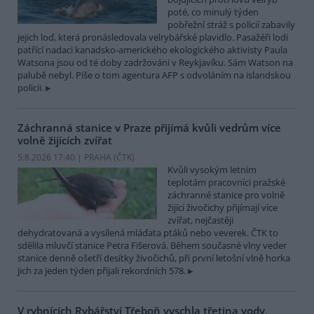
poté, co minulý týden
pobřežní stráž s policií zabavily
jejich loď, která pronásledovala velrybářské plavidlo. Pasažéři lodi
patřící nadaci kanadsko-amerického ekologického aktivisty Paula
Watsona jsou od té doby zadržováni v Reykjavíku. Sám Watson na
palubě nebyl. Píše o tom agentura AFP s odvoláním na islandskou
policii.
Záchranná stanice v Praze přijímá kvůli vedrům více
volně žijících zvířat
5.8.2026 17:40 | PRAHA (
ČTK
)
Kvůli vysokým letním
teplotám pracovníci pražské
záchranné stanice pro volně
žijící živočichy přijímají více
zvířat, nejčastěji
dehydratovaná a vysílená mláďata ptáků nebo veverek. ČTK to
sdělila mluvčí stanice Petra Fišerová. Během současné vlny veder
stanice denně ošetří desítky živočichů, při první letošní vlně horka
jich za jeden týden přijali rekordních 578.
V rybnících Rybářství Třeboň vyschla třetina vody,