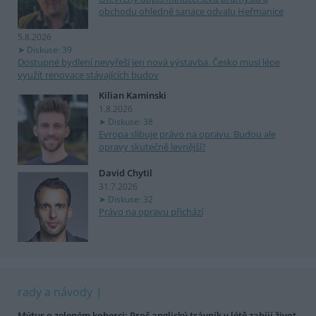
obchodu ohledně sanace odvalu Heřmanice
5.8.2026
Diskuse: 39
Dostupné bydlení nevyřeší jen nová výstavba. Česko musí lépe
využít renovace stávajících budov
Kilian Kaminski
1.8.2026
Diskuse: 38
Evropa slibuje právo na opravu. Budou ale
opravy skutečně levnější?
David Chytil
31.7.2026
Diskuse: 32
Právo na opravu přichází
rady a návody
Mýtus o zeleném koberci: Proč anglický trávník v létě zabíjí život