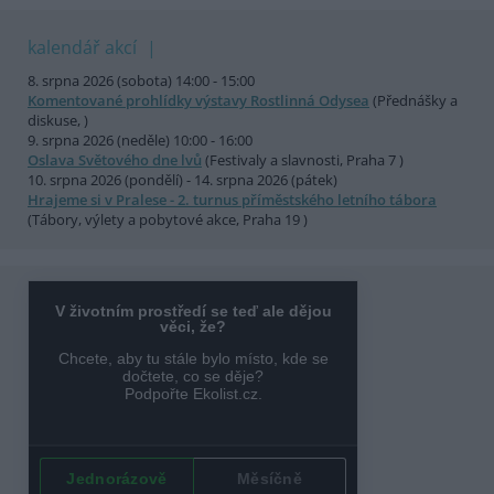
kalendář akcí
8. srpna 2026 (sobota) 14:00 - 15:00
Komentované prohlídky výstavy Rostlinná Odysea
(Přednášky a
diskuse, )
9. srpna 2026 (neděle) 10:00 - 16:00
Oslava Světového dne lvů
(Festivaly a slavnosti, Praha 7 )
10. srpna 2026 (pondělí) - 14. srpna 2026 (pátek)
Hrajeme si v Pralese - 2. turnus příměstského letního tábora
(Tábory, výlety a pobytové akce, Praha 19 )