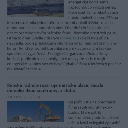
energetická hodlá sama
rozhodnout o využití peněz,
které ušetřila na rekultivacích
hnědouhelného lomu ČSA na
Mostecku. Hodlá jednat přímo s obcemi v okolí těžební oblasti a
dohodnout se na podpoře s nimi. Původně chtěla peníze dát
obcím prostřednictvím Státního fondu životního prostředí (SFŽP).
Firma to dnes uvedla v tiskové
zprávě
. O jakou částku půjde,
neuvedla, podle předchozích informací by to měly být stamiliony
korun. Fond se nechtěl k prohlášení ani k avizovaným krokům
společnosti vyjadřovat. Ekologické organizace přístup firmy
kritizují, podle nich se naplnily jejich obavy, že si chce majitel
energetické skupiny Sev.en Pavel Tykač většinu ušetřených peněz z
rekultivací nechat.
Římská radnice rozšiřuje městské pláže, začala
demolicí dvou soukromých klubů
3.8.2026 12:32 (
ČTK
)
Na pláži Ostia na předměstí
Říma začali bourat několik
budov, které patřily
soukromému podniku a které
město kvůli nelegální výstavbě
a porušení dalších předpisů zabavilo. Jde o součást úsilí vedení