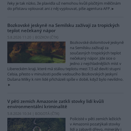
řeky je tak nízko, že plavidla už nemohou kvůli písčitým mělčinám
do přístavu vplouvat ani z něj vyplouvat, píše agentura AFP.
Bozkovské jeskyně na Semilsku zažívají za tropických
teplot nečekaný nápor
5.8.2026 11:20 | BOZKOV (
ČTK
)
Bozkovské dolomitové jeskyně
na Semilsku zažívají za
současných tropických teplot
nečekaný nápor. Jde sice o
jedno z nejchladnějších míst v
Libereckém kraji, které má stálou teplotu mezi 7,5 až devíti stupni
Celsia, přesto v minulosti podle vedoucího Bozkovských jeskyní
Dušana Milky k nim lidé přicházeli spíše v době, když bylo nevlídno.
V pěti zemích Amazonie zatkli stovky lidí kvůli
environmentální kriminalitě
5.8.2026 10:34 | BOGOTÁ (
ČTK
)
Policisté v pěti zemích ležících
v Amazonii pozatýkali stovky
lidí a zabavili dřevo, minerály i