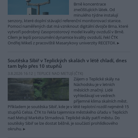
Brně koncentrace
znečišťujících látek. Od
minulého týdne instalují
senzory, které doplní stávající referenční monitorovací stanice.
Pomocí naměřených dat má vzniknout digitální dvojče Brna, které
vytvoří podrobný časoprostorový model kvality ovzduší v Brně.
Cílem je lepší porozumění dynamice kvality ovzduší, řekl ČTK
Ondřej Mikeš z pracoviště Masarykovy univerzity RECETOX.
Soutěska Sibiř v Teplických skalách v létě chladí, dnes
tam bylo přes 10 stupňů
3.8.2026 16:12 | TEPLICE NAD METUJÍ (
ČTK
)
Zájem o Teplické skály na
Náchodsku je v letních
měsících značný. Lidé
vyhledávají ve vedrech
příjemné klima skalních měst.
Příkladem je soutěska Sibiř, kde je v létě teplotní rozdíl nejméně 15
stupňů Celsia. ČTK to řekla tajemnice městského úřadu v Teplicích
nad Metují Markéta Strnadová. Teplické skály patří městu. Do
soutěsky Sibiř se lze dostat běžně, je součástí prohlídkového
okruhu.