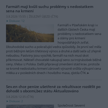
Farmáři mají kvůli suchu problémy s nedostatkem
sena na krmení
3.8.2026 15:55 | ŽELEZNÝ ÚJEZD (
ČTK
)
Diskuse: 12
Farmáři v Plzeňském kraji i v
dalších částech Česka mají
problémy s nedostatkem sena
a slámy pro krmení
hospodářských zvířat.
Dlouhodobé sucho a pokračující vedra způsobily, že první seč měla
proti běžným letům třetinový výnos a druhé a další seče už zřejmě
nebudou. Pastviny jsou vyschlé, farmáři na nich musí skot
přikrmovat. Někteří chovatelé nakupují seno za trojnásobek běžné
ceny, třeba i z Polska. Další připravují zmenšení stád krav, protože
se kromě nedostatku krmení zároveň výrazně snížila výkupní cena
mléka a v posledních dnech i hovězího masa, zjistila ČTK.
Sev.en chce peníze ušetřené za rekultivace rozdělit po
dohodě s obcemi,bez státu
Aktualizováno
3.8.2026 12:35 (
ČTK
)
Diskuse: 2
Společnost Severní