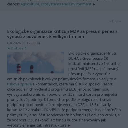
časopis
Agriculture, Ecosystems and Environment
.
reklama
Ekologické organizace kritizují MŽP za přesun peněz z
výnosů z povolenek k velkým firmám
6.8.2026 01:17 (
ČTK
)
Diskuse: 5
Ekologické organizace Hnutí
DUHA a Greenpeace ČR
kritizují ministerstvo životního
prostředí (MŽP) za plánovaný
přesun peněz z výnosů z
emisních povolenek k velkým průmyslovým firmám. Uvedly to v
tiskové zprávě
a komentářích, které má ČTK k dispozici. Resort
chce podle nich vyčlenit z programu EUA, jehož zdrojem jsou
výnosy z aukcí emisních povolenek, 25 miliard korun pro největší
průmyslové podniky. K tomu chce podle ekologů resort snížit
podporu pro obnovitelné zdroje energie (OZE) o 15,5 miliardy
korun. MŽP v reakci ČTK sdělilo, že podpora energeticky náročného
průmyslu byla součástí Modernizačního fondu již od jeho vzniku, a
že podpora OZE nekončí, a z fondu budou financovány jak
výrobny energie, tak infrastruktura.