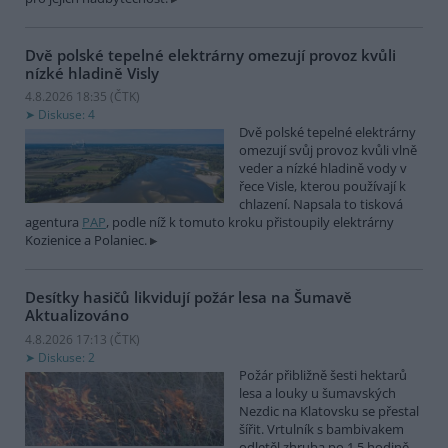
Dvě polské tepelné elektrárny omezují provoz kvůli
nízké hladině Visly
4.8.2026 18:35 (
ČTK
)
Diskuse: 4
Dvě polské tepelné elektrárny
omezují svůj provoz kvůli vlně
veder a nízké hladině vody v
řece Visle, kterou používají k
chlazení. Napsala to tisková
agentura
PAP
, podle níž k tomuto kroku přistoupily elektrárny
Kozienice a Polaniec.
Desítky hasičů likvidují požár lesa na Šumavě
Aktualizováno
4.8.2026 17:13 (
ČTK
)
Diskuse: 2
Požár přibližně šesti hektarů
lesa a louky u šumavských
Nezdic na Klatovsku se přestal
šířit. Vrtulník s bambivakem
odletěl zhruba po 1,5 hodině