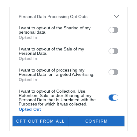
third parties.
V Japonsku, které bojuje s extrémními vedry, uhynuly
tři lvice, píše BBC News
Personal Data Processing Opt Outs
4.8.2026 12:42 (
ČTK
)
Diskuse: 2
I want to opt-out of the Sharing of my
personal data.
Tři lvice v zoologické zahradě v
Opted In
japonském Tokiu uhynuly
pravděpodobně v důsledku
I want to opt-out of the Sale of my
horka. Japonsko se toto léto
Personal Data.
potýká s vlnami extrémních
Opted In
veder, napsal zpravodajský server
BBC News
.
I want to opt-out of processing my
Personal Data for Targeted Advertising.
Ghanský parlament schválil přísný zákon na ochranu
Opted In
kakaových plantáží
4.8.2026 12:39 (
ČTK
)
I want to opt-out of Collection, Use,
Retention, Sale, and/or Sharing of my
Ghanský parlament schválil
Personal Data that Is Unrelated with the
zákon, podle kterého místním
Purposes for which it was collected.
farmářům hrozí až 20 let
Opted Out
vězení, pokud bez souhlasu
úřadů přemění svou kakaovou
OPT OUT FROM ALL
CONFIRM
plantáž na jiný účel. Informovala o tom agentura AP; zákon nyní
čeká na podpis prezidenta Johna Mahamy.