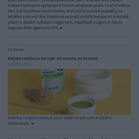
italské metropole zpřístupnit široké veřejnosti pláže, z nichž velkou
část si pronajímají soukromníci, kteří účtují vysoké poplatky za
lehátka a slunečníky. Podobně se snaží rozšířit bezplatné městské
pláže i v dalších italských regionech, například v Ligurii či Apulii,
napsala dnes agentura DPA.
PR článek
Asijské rostliny v Evropě: od matchy po kratom
3.8.2026 03:21
Matcha i kratom ukazují, proč záleží na původu a výběru
dodavatelů.