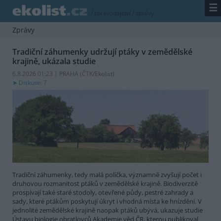
☰
/
zpravodajství
/
zprávy
Zprávy
Tradiční záhumenky udržují ptáky v zemědělské
krajině, ukázala studie
6.8.2026 01:23 | PRAHA (
ČTK/Ekolist
)
Diskuse: 7
Tradiční záhumenky, tedy malá políčka, významně zvyšují počet i
druhovou rozmanitost ptáků v zemědělské krajině. Biodiverzitě
prospívají také staré stodoly, otevřené půdy, pestré zahrady a
sady, které ptákům poskytují úkryt i vhodná místa ke hnízdění. V
jednolité zemědělské krajině naopak ptáků ubývá, ukazuje studie
Ústavu biologie obratlovců Akademie věd ČR, kterou publikoval