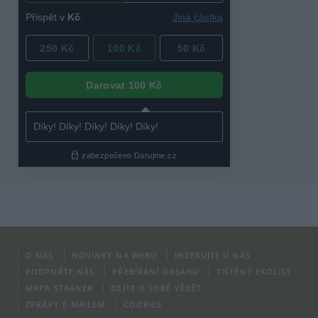
O NÁS
NOVINKY NA WEBU
INZERUJTE U NÁS
PODPOŘTE NÁS
PŘEBÍRÁNÍ OBSAHU
TIŠTĚNÝ EKOLIST
MAPA STRÁNEK
DEJTE O SOBĚ VĚDĚT
ZPRÁVY E-MAILEM
COOKIES