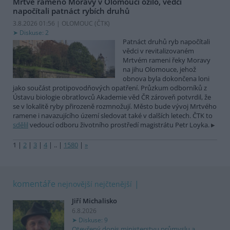
Mrtvé rameno Moravy v Olomouci ožilo, vědci
napočítali patnáct rybích druhů
3.8.2026 01:56 | OLOMOUC (
ČTK
)
Diskuse: 2
Patnáct druhů ryb napočítali
vědci v revitalizovaném
Mrtvém rameni řeky Moravy
na jihu Olomouce, jehož
obnova byla dokončena loni
jako součást protipovodňových opatření. Průzkum odborníků z
Ústavu biologie obratlovců Akademie věd ČR zároveň potvrdil, že
se v lokalitě ryby přirozeně rozmnožují. Město bude vývoj Mrtvého
ramene i navazujícího území sledovat také v dalších letech. ČTK to
sdělil
vedoucí odboru životního prostředí magistrátu Petr Loyka.
1
|
2
|
3
|
4
|
..
|
1580
|
»
komentáře
nejnovější
nejčtenější
Jiří Michalisko
6.8.2026
Diskuse: 9
Otevřený dopis ministerstvu průmyslu a