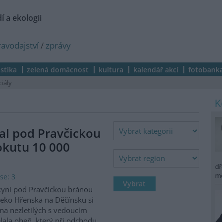
í a ekologii
ravodajství
/
zprávy
istika
zelená domácnost
kultura
kalendář akcí
fotobank
ciály
al pod Pravčickou
okutu 10 000
dř
m
se: 3
kyni pod Pravčickou bránou
eko Hřenska na Děčínsku si
na nezletilých s vedoucím
lala oheň, který při odchodu