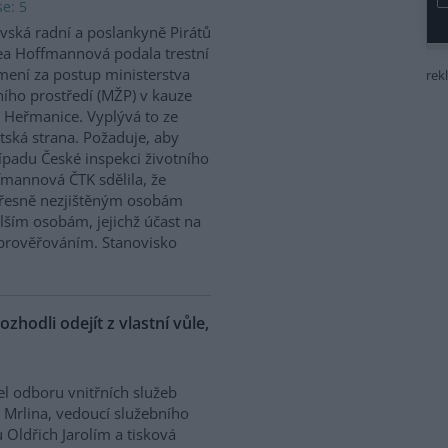
e: 5
vská radní a poslankyně Pirátů
a Hoffmannová podala trestní
ení za postup ministerstva
rek
ního prostředí (MŽP) v kauze
 Heřmanice. Vyplývá to ze
tská strana. Požaduje, aby
řípadu České inspekci životního
ffmannová ČTK sdělila, že
přesně nezjištěným osobám
ším osobám, jejichž účast na
prověřováním. Stanovisko
ozhodli odejít z vlastní vůle,
el odboru vnitřních služeb
 Mrlina, vedoucí služebního
 Oldřich Jarolím a tisková