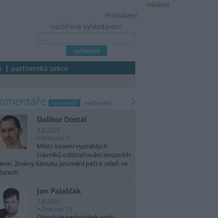
reklama
Přihlášení
rozšířené vyhledávání
a
partnerská sekce
komentáře
nejnovější
nejčtenější
Dalibor Dostál
8.8.2026
Diskuse: 2
Místo kosení vyprahlých
trávníků odstraňování invazních
evin. Změny klimatu promění péči o zeleň ve
ěstech
Jan Palaščák
7.8.2026
Diskuse: 13
Ohrožuje nedostatek vody