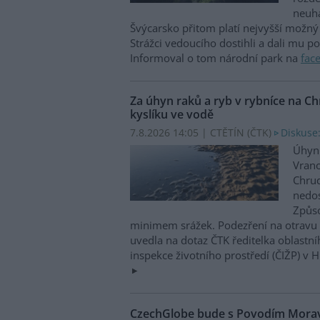
neuha
Švýcarsko přitom platí nejvyšší možný 
Strážci vedoucího dostihli a dali mu p
Informoval o tom národní park na
fac
Za úhyn raků a ryb v rybníce na 
kyslíku ve vodě
7.8.2026 14:05 | CTĚTÍN (
ČTK
)
Diskuse:
Úhyn 
Vrano
Chru
nedos
Způso
minimem srážek. Podezření na otravu 
uvedla na dotaz ČTK ředitelka oblastn
inspekce životního prostředí (ČIŽP) v 
CzechGlobe bude s Povodím Moravy