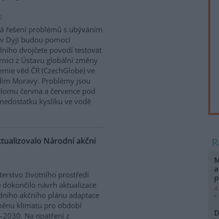
2
á řešení problémů s ubýváním
v Dyji budou pomocí
álního dvojčete povodí testovat
níci z Ústavu globální změny
mie věd ČR (CzechGlobe) ve
dím Moravy. Problémy jsou
řelomu června a července pod
nedostatku kyslíku ve vodě
ktualizovalo Národní akční
M
a
terstvo životního prostředí
p
 dokončilo návrh aktualizace
4
ního akčního plánu adaptace
ěnu klimatu pro období
D
2030. Na opatření z