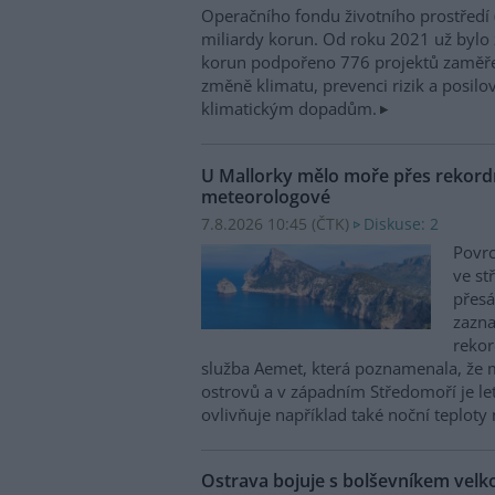
Operačního fondu životního prostředí
miliardy korun. Od roku 2021 už bylo 
korun podpořeno 776 projektů zaměře
změně klimatu, prevenci rizik a posilo
klimatickým dopadům.
U Mallorky mělo moře přes rekordn
meteorologové
7.8.2026 10:45 (
ČTK
)
Diskuse: 2
Povrc
ve st
přesá
zazn
reko
služba Aemet, která poznamenala, že 
ostrovů a v západním Středomoří je le
ovlivňuje například také noční teploty 
Ostrava bojuje s bolševníkem vel