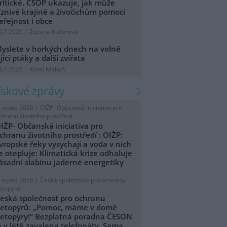
ritické. ČSOP ukazuje, jak může
íznivé krajině a živočichům pomoci
eřejnost i obce
9.7.2026 | Zuzana Kučerová
yslete v horkých dnech na volně
ijící ptáky a další zvířata
8.7.2026 | Karel Makoň
tiskové zprávy
. srpna 2026 |
OIŽP- Občanská iniciativa pro
chranu životního prostředí
IŽP- Občanská iniciativa pro
chranu životního prostředí : OIŽP:
vropské řeky vysychají a voda v nich
e otepluje: Klimatická krize odhaluje
ásadní slabinu jaderné energetiky
. srpna 2026 |
Česká společnost pro ochranu
etopýrů
eská společnost pro ochranu
etopýrů: „Pomoc, máme v domě
etopýry!“ Bezplatná poradna ČESON
e v létě zavalena telefonáty. Sama