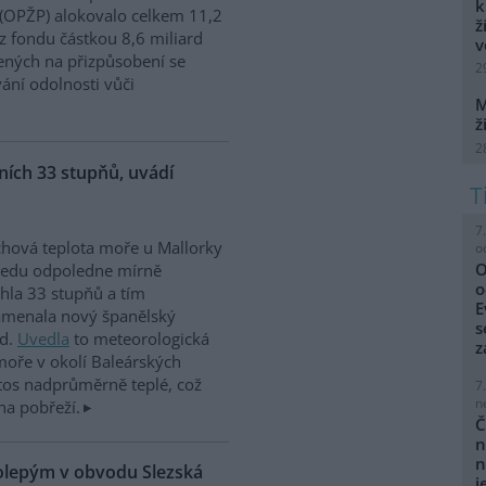
k
 (OPŽP) alokovalo celkem 11,2
ž
z fondu částkou 8,6 miliard
v
ných na přizpůsobení se
2
vání odolnosti vůči
M
ž
2
ích 33 stupňů, uvádí
7
hová teplota moře u Mallorky
o
O
ředu odpoledne mírně
o
hla 33 stupňů a tím
E
amenala nový španělský
s
rd.
Uvedla
to meteorologická
z
moře v okolí Baleárských
tos nadprůměrně teplé, což
7
n
na pobřeží.
Č
n
n
kolepým v obvodu Slezská
j