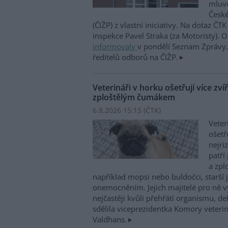
mluvč
České
(ČIŽP) z vlastní iniciativy. Na dotaz ČT
inspekce Pavel Straka (za Motoristy).
informovaly
v pondělí Seznam Zprávy. 
ředitelů odborů na ČIŽP.
Veterináři v horku ošetřují více zví
zploštělým čumákem
6.8.2026 15:15 (
ČTK
)
Veter
ošetř
nejri
patří
a zpl
například mopsi nebo buldočci, starší j
onemocněním. Jejich majitelé pro ně vy
nejčastěji kvůli přehřátí organismu, d
sdělila viceprezidentka Komory veterin
Valdhans.