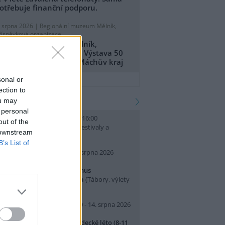
otřebuje finanční podporu.
. srpna 2026 |
Regionální muzeum Mělník,
říspěvková organizace
egionální muzeum Mělník,
říspěvková organizace: Výstava 50
et CHKO Kokořínsko - Máchův kraj
přidat tiskovou zprávu
sonal or
ection to
kalendář akcí
ou may
 personal
. srpna 2026 (neděle) 10:00 - 16:00
out of the
slava Světového dne lvů
(Festivaly a
 downstream
lavnosti, Praha 7 )
B’s List of
0. srpna 2026 (pondělí) - 14. srpna 2026
pátek)
rajeme si v Pralese - 2. turnus
říměstského letního tábora
(Tábory, výlety
 pobytové akce, Praha 19 )
0. srpna 2026 (pondělí) 07:30 - 14. srpna 2026
pátek) 16:30
říměstský tábor Přírodovědecké léto (8-11