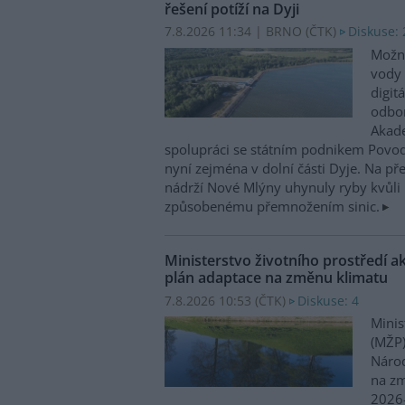
řešení potíží na Dyji
7.8.2026 11:34 | BRNO (
ČTK
)
Diskuse: 
Možn
vody 
digit
odbor
Akade
spolupráci se státním podnikem Povo
nyní zejména v dolní části Dyje. Na p
nádrží Nové Mlýny uhynuly ryby kvůli 
způsobenému přemnožením sinic.
Ministerstvo životního prostředí a
plán adaptace na změnu klimatu
7.8.2026 10:53 (
ČTK
)
Diskuse: 4
Minis
(MŽP)
Národ
na zm
2026–