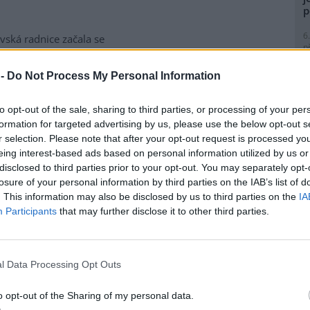
p
6
vská radnice začala se
p
matickou likvidací bolševníku
R
lepého, který patří k
p
 -
Do Not Process My Personal Information
ebezpečnějším invazním
l
m rostlin v Česku. Práce na
to opt-out of the sale, sharing to third parties, or processing of your per
ice ve Slezské Ostravě letos
formation for targeted advertising by us, please use the below opt-out s
to kombinuje chemické i
r selection. Please note that after your opt-out request is processed y
magistrátu Gabriela Pokorná.
eing interest-based ads based on personal information utilized by us or
9
disclosed to third parties prior to your opt-out. You may separately opt-
O
losure of your personal information by third parties on the IAB’s list of
s
lavi výrobu nového
. This information may also be disclosed by us to third parties on the
IA
1
Participants
that may further disclose it to other third parties.
(
H
obilka Škoda Auto zahájila ve
p
 hlavním závodě v Mladé
a
l Data Processing Opt Outs
lavi sériovou výrobu nového
1
elektrického sedmimístného
(
o opt-out of the Sharing of my personal data.
eaq. Jde o největší vůz v
P