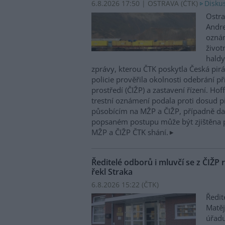
6.8.2026 17:50 | OSTRAVA (
ČTK
)
Diskus
Ostra
Andre
oznám
život
haldy
zprávy, kterou ČTK poskytla Česká pirá
policie prověřila okolnosti odebrání p
prostředí (ČIŽP) a zastavení řízení. Ho
trestní oznámení podala proti dosud 
působícím na MŽP a ČIŽP, případně dal
popsaném postupu může být zjištěna 
MŽP a ČIŽP ČTK shání.
Ředitelé odborů i mluvčí se z ČIŽP r
řekl Straka
6.8.2026 15:22 (
ČTK
)
Ředit
Matěj
úřadu