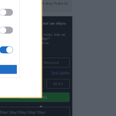
t)
(Tábory, výlety a pobytové akce, Praha 18