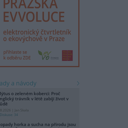
rady a návody
ýtus o zeleném koberci: Proč
nglický trávník v létě zabíjí život v
ůdě
.8.2026 | Jan Skala
Diskuse: 34
opady horka a sucha na přírodu jsou