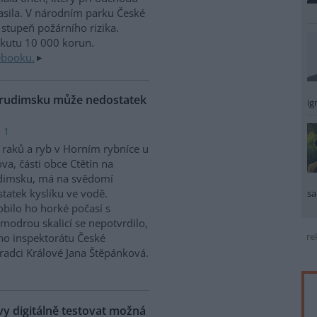
sila. V národním parku České
stupeň požárního rizika.
okutu 10 000 korun.
ebooku.
Chrudimsku může nedostatek
ig
 1
raků a ryb v Horním rybníce u
va, části obce Ctětín na
dimsku, má na svědomí
tatek kyslíku ve vodě.
sa
bilo ho horké počasí s
modrou skalicí se nepotvrdilo,
re
ího inspektorátu České
Hradci Králové Jana Štěpánková.
 digitálně testovat možná