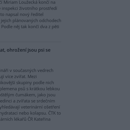
í Miriam Loužecká končí na
 inspekci životního prostředí
K to napsal nový ředitel
 O jejich plánovaných odchodech
Podle něj tak končí dva z pěti
řat, ohrožení jsou psi se
ináři v současných vedrech
ují více zvířat. Mezi
zikovější skupiny podle nich
 plemena psů s krátkou lebkou
oštělým čumákem, jako jsou
edinci a zvířata se srdečním
hledávají veterinární ošetření
ehydrataci nebo kolapsu. ČTK to
árních lékařů ČR Kateřina