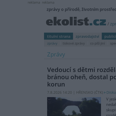
reklama
reklama
zprávy o přírodě, životním prostřed
/
zp
titulní strana
zpravodajství
public
zprávy
tiskové zprávy
co píší jiní
spe
Zprávy
Vedoucí s dětmi rozděl
bránou oheň, dostal p
korun
7.8.2026 14:20 | HŘENSKO (
ČTK
)
Disku
V jes
nedal
skupi
rozdě