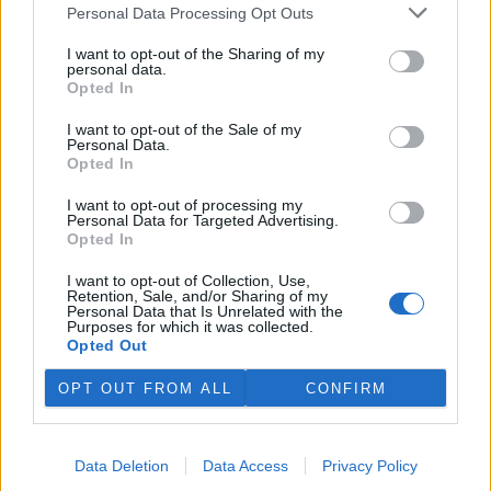
plánovaných odchodech
informovaly
v pondělí Seznam Zprávy.
Personal Data Processing Opt Outs
Podle něj tak končí dva z pěti ředitelů odborů na ČIŽP.
I want to opt-out of the Sharing of my
personal data.
Veterináři v horku ošetřují více zvířat, ohrožení jsou psi
Opted In
se zploštělým čumákem
6.8.2026 15:15 (
ČTK
)
I want to opt-out of the Sale of my
Personal Data.
Veterináři v současných
Opted In
vedrech ošetřují více zvířat.
Mezi nejrizikovější skupiny
I want to opt-out of processing my
podle nich patří plemena psů s
Personal Data for Targeted Advertising.
krátkou lebkou a zploštělým
Opted In
čumákem, jako jsou například mopsi nebo buldočci, starší jedinci a
zvířata se srdečním onemocněním. Jejich majitelé pro ně
I want to opt-out of Collection, Use,
vyhledávají veterinární ošetření nejčastěji kvůli přehřátí organismu,
Retention, Sale, and/or Sharing of my
dehydrataci nebo kolapsu. ČTK to sdělila viceprezidentka Komory
Personal Data that Is Unrelated with the
veterinárních lékařů ČR Kateřina Valdhans.
Purposes for which it was collected.
Opted Out
Do Prahy dorazili jezdci cyklistické štafety, míří na
OPT OUT FROM ALL
CONFIRM
konferenci o klimatu
6.8.2026 15:08 | PRAHA (
ČTK
)
Diskuse: 2
Data Deletion
Data Access
Privacy Policy
Do Prahy dnes dorazili jezdci