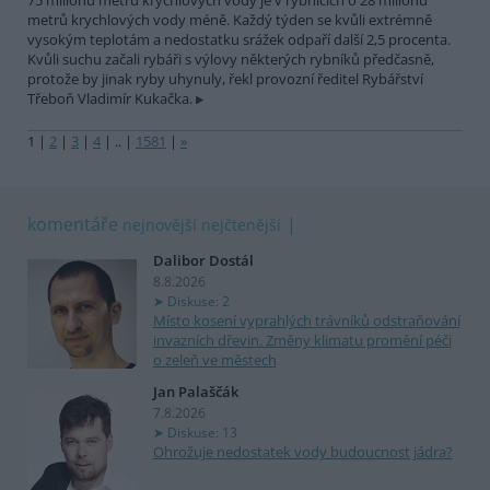
75 milionů metrů krychlových vody je v rybnících o 28 milionů
metrů krychlových vody méně. Každý týden se kvůli extrémně
vysokým teplotám a nedostatku srážek odpaří další 2,5 procenta.
Kvůli suchu začali rybáři s výlovy některých rybníků předčasně,
protože by jinak ryby uhynuly, řekl provozní ředitel Rybářství
Třeboň Vladimír Kukačka.
1
|
2
|
3
|
4
|
..
|
1581
|
»
komentáře
nejnovější
nejčtenější
Dalibor Dostál
8.8.2026
Diskuse: 2
Místo kosení vyprahlých trávníků odstraňování
invazních dřevin. Změny klimatu promění péči
o zeleň ve městech
Jan Palaščák
7.8.2026
Diskuse: 13
Ohrožuje nedostatek vody budoucnost jádra?