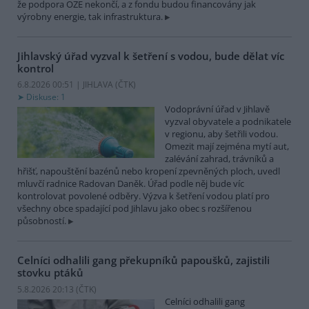
že podpora OZE nekončí, a z fondu budou financovány jak
výrobny energie, tak infrastruktura.
Jihlavský úřad vyzval k šetření s vodou, bude dělat víc
kontrol
6.8.2026 00:51 | JIHLAVA (
ČTK
)
Diskuse: 1
Vodoprávní úřad v Jihlavě
vyzval obyvatele a podnikatele
v regionu, aby šetřili vodou.
Omezit mají zejména mytí aut,
zalévání zahrad, trávníků a
hřišť, napouštění bazénů nebo kropení zpevněných ploch, uvedl
mluvčí radnice Radovan Daněk. Úřad podle něj bude víc
kontrolovat povolené odběry. Výzva k šetření vodou platí pro
všechny obce spadající pod Jihlavu jako obec s rozšířenou
působností.
Celníci odhalili gang překupníků papoušků, zajistili
stovku ptáků
5.8.2026 20:13 (
ČTK
)
Celníci odhalili gang