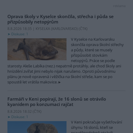
reklama
Oprava školy v Kyselce skončila, střecha i půda se
přizpůsobily netopýrům
8.8.2026 18:35 | KYSELKA (KARLOVARSKO) (
ČTK
)
Diskuse: 1
V Kyselce na Karlovarsku
skončila oprava školní střechy
a půdy, které se musely
přizpůsobit stovkám
netopýrů. Práce se podle
starosty Aleše Labíka (nez.) nepatrně protáhly, ale chod školy ani
hnízdění zvířat jimi nebylo nijak narušeno. Oproti původnímu
plánu je nově opravená i věžička na školní střeše, kam se po
spoustě let vrátila makovice.
Farmáři v Keni popírají, že 16 slonů se otrávilo
kyanidem po konzumaci rajčat
8.8.2026 18:32 (
ČTK
)
Diskuse: 1
V Keni pokračuje vyšetřování
úhynu 16 slonů, kteří se
pravděpodobně otrávili