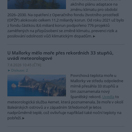
akčního plánu adaptace na
změnu klimatu pro období
2026–2030. Na opatření z Operačního fondu životního prostředí
(OPŽP) alokovalo celkem 11,2 miliardy korun. Od roku 2021 už bylo
z fondu částkou 8,6 miliard korun podpořeno 776 projektů
zaměřených na přizpůsobení se změně klimatu, prevenci rizik a
posilování odolnosti vůči klimatickým dopadům.
U Mallorky mělo moře přes rekordních 33 stupňů,
uvádí meteorologové
7.8.2026 10:45 (
ČTK
)
Diskuse: 2
Povrchová teplota moře u
Mallorky ve středu odpoledne
mírně přesáhla 33 stupňů a
tím zaznamenala nový
španělský rekord.
Uvedla
to
meteorologická služba Aemet, která poznamenala, že moře v okolí
Baleárských ostrovů a v západním Středomoří je letos
nadprůměrně teplé, což ovlivňuje například také noční teploty na
pobřeží.