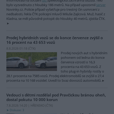
informovala na sociální
síti
Speleologická záchranná služba. Tělo
bylo vyzvednuto z hloubky 186 metrů. Na případ upozornil
server
Novinky.cz. Policie případ vyšetřuje pro trestný čin usmrcení z
nedbalosti, řekla ČTK policejní mluvčí Miluše Zajícová. Muž, hasič z
Kladna, se měl původně potopit do hloubky 40 metrů, zjistila ČTK.
Prodej hybridních vozů se do konce července zvýšil o
16 procent na 43 653 vozů
8.8.2026 01:18 (
ČTK
)
Prodej nových aut s hybridním
pohonem od ledna do konce
července vzrostl o 16,3
procenta na 43 653 vozů. Z
toho plug-in hybridy rostly o
28,1 procenta na 7585 vozů. Prodej elektromobilů se zvýšil o 27,4
procenta na 10 168 vozidel. Uvedl to Svaz dovozců automobilů.
Vedoucí s dětmi rozdělal pod Pravčickou bránou oheň,
dostal pokutu 10 000 korun
7.8.2026 14:20 | HŘENSKO (
ČTK
)
Diskuse: 3