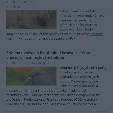
8.8.2026 11:40 (
ČTK
)
Diskuse: 1
V brazilském státě Mato
Grosso museli minulý týden v
regionálním parlamentu
přerušit jednání poté, co
budovy vniklo několik
kapybar. Skupina největších hlodavců světa do budovy
vstoupila
hlavním vchodem, informovala agentura AP.
Znojmo uvažuje o holubníku i krmivu s látkou
omezující rozmnožování holubů
8.8.2026 11:31 | ZNOJMO (
ČTK
)
Znojmo zjišťuje, jak snížit počty
holubů, jejichž trus škodí
památkám a trápí majitele
domů. Prověřuje možnost
zřídit městský holubník a
možnost přikrmování holubů s přídavkem látky proti
rozmnožování. S oběma metodami mají různá evropská města
zkušenosti. Podle starosty Františka Koudely (ODS) je třeba k
úspěšné regulaci holubí populace kombinovat více metod.