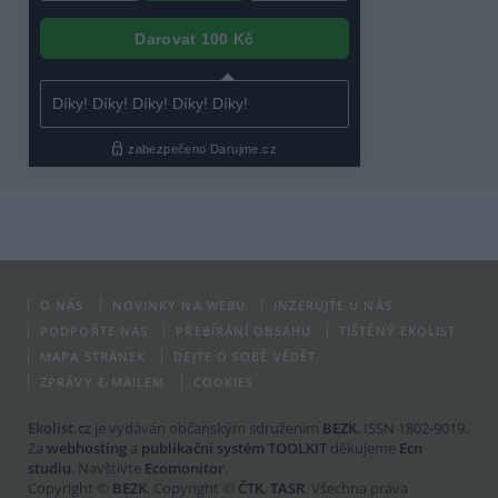
O NÁS
NOVINKY NA WEBU
INZERUJTE U NÁS
PODPOŘTE NÁS
PŘEBÍRÁNÍ OBSAHU
TIŠTĚNÝ EKOLIST
MAPA STRÁNEK
DEJTE O SOBĚ VĚDĚT
ZPRÁVY E-MAILEM
COOKIES
Ekolist.cz
je vydáván občanským sdružením
BEZK
. ISSN 1802-9019.
Za
webhosting
a
publikační systém TOOLKIT
děkujeme
Ecn
studiu
. Navštivte
Ecomonitor
.
Copyright ©
BEZK
. Copyright ©
ČTK
,
TASR
. Všechna práva