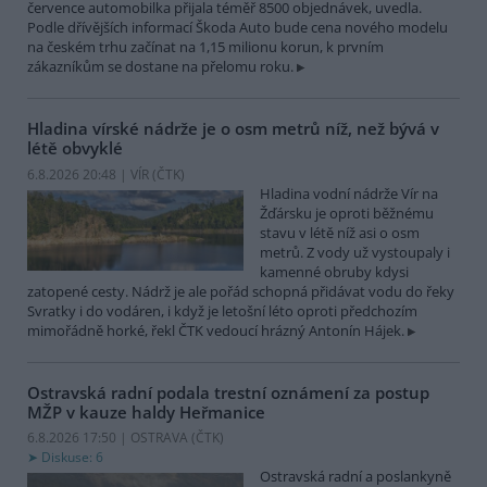
července automobilka přijala téměř 8500 objednávek, uvedla.
Podle dřívějších informací Škoda Auto bude cena nového modelu
na českém trhu začínat na 1,15 milionu korun, k prvním
zákazníkům se dostane na přelomu roku.
Hladina vírské nádrže je o osm metrů níž, než bývá v
létě obvyklé
6.8.2026 20:48 | VÍR (
ČTK
)
Hladina vodní nádrže Vír na
Žďársku je oproti běžnému
stavu v létě níž asi o osm
metrů. Z vody už vystoupaly i
kamenné obruby kdysi
zatopené cesty. Nádrž je ale pořád schopná přidávat vodu do řeky
Svratky i do vodáren, i když je letošní léto oproti předchozím
mimořádně horké, řekl ČTK vedoucí hrázný Antonín Hájek.
Ostravská radní podala trestní oznámení za postup
MŽP v kauze haldy Heřmanice
6.8.2026 17:50 | OSTRAVA (
ČTK
)
Diskuse: 6
Ostravská radní a poslankyně