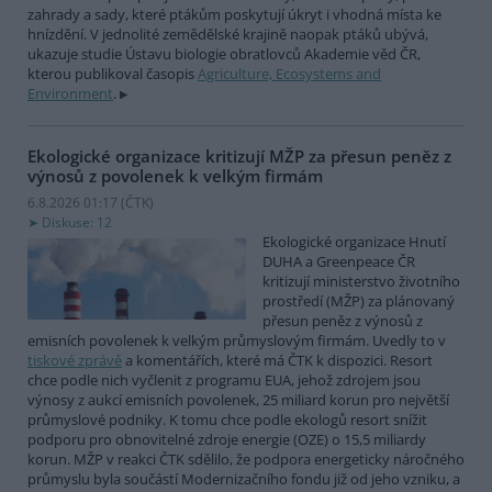
zahrady a sady, které ptákům poskytují úkryt i vhodná místa ke
hnízdění. V jednolité zemědělské krajině naopak ptáků ubývá,
ukazuje studie Ústavu biologie obratlovců Akademie věd ČR,
kterou publikoval časopis
Agriculture, Ecosystems and
Environment
.
Ekologické organizace kritizují MŽP za přesun peněz z
výnosů z povolenek k velkým firmám
6.8.2026 01:17 (
ČTK
)
Diskuse: 12
Ekologické organizace Hnutí
DUHA a Greenpeace ČR
kritizují ministerstvo životního
prostředí (MŽP) za plánovaný
přesun peněz z výnosů z
emisních povolenek k velkým průmyslovým firmám. Uvedly to v
tiskové zprávě
a komentářích, které má ČTK k dispozici. Resort
chce podle nich vyčlenit z programu EUA, jehož zdrojem jsou
výnosy z aukcí emisních povolenek, 25 miliard korun pro největší
průmyslové podniky. K tomu chce podle ekologů resort snížit
podporu pro obnovitelné zdroje energie (OZE) o 15,5 miliardy
korun. MŽP v reakci ČTK sdělilo, že podpora energeticky náročného
průmyslu byla součástí Modernizačního fondu již od jeho vzniku, a