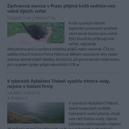
Záchranná stanice v Praze přijímá kvůli vedrům více
volně žijících zvířat
5.8.2026 17:40 | PRAHA (
ČTK
)
Kvůli vysokým letním
teplotám pracovníci pražské
záchranné stanice pro volně
žijící živočichy přijímají více
zvířat, nejčastěji
dehydratovaná a vysílená mláďata ptáků nebo veverek. ČTK to
sdělila mluvčí stanice Petra Fišerová. Během současné vlny veder
stanice denně ošetří desítky živočichů, při první letošní vlně horka
jich za jeden týden přijali rekordních 578.
V rybnících Rybářství Třeboň vyschla třetina vody,
nejvíce v historii firmy
5.8.2026 15:42 (
ČTK
)
Diskuse: 2
V rybnících Rybářství Třeboň,
které hospodaří na 8000
hektarech vodní plochy, chybí
více než třetina vody. Oproti
běžnému zdržovaném objemu