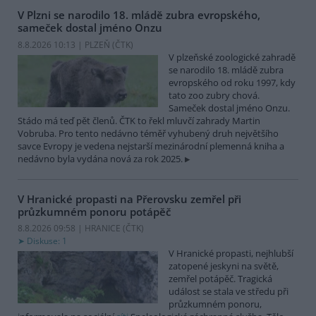
V Plzni se narodilo 18. mládě zubra evropského,
sameček dostal jméno Onzu
8.8.2026 10:13 | PLZEŇ (
ČTK
)
V plzeňské zoologické zahradě
se narodilo 18. mládě zubra
evropského od roku 1997, kdy
tato zoo zubry chová.
Sameček dostal jméno Onzu.
Stádo má teď pět členů. ČTK to řekl mluvčí zahrady Martin
Vobruba. Pro tento nedávno téměř vyhubený druh největšího
savce Evropy je vedena nejstarší mezinárodní plemenná kniha a
nedávno byla vydána nová za rok 2025.
V Hranické propasti na Přerovsku zemřel při
průzkumném ponoru potápěč
8.8.2026 09:58 | HRANICE (
ČTK
)
Diskuse: 1
V Hranické propasti, nejhlubší
zatopené jeskyni na světě,
zemřel potápěč. Tragická
událost se stala ve středu při
průzkumném ponoru,