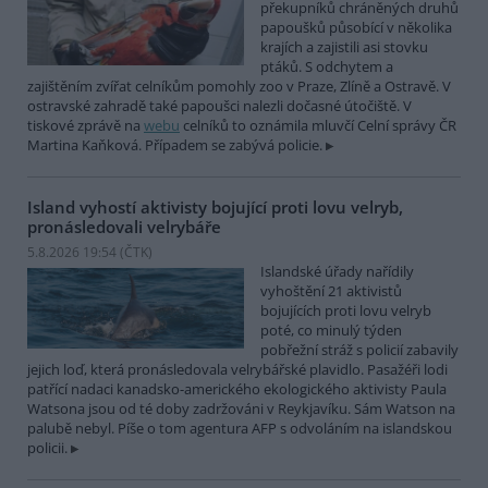
překupníků chráněných druhů
papoušků působící v několika
krajích a zajistili asi stovku
ptáků. S odchytem a
zajištěním zvířat celníkům pomohly zoo v Praze, Zlíně a Ostravě. V
ostravské zahradě také papoušci nalezli dočasné útočiště. V
tiskové zprávě na
webu
celníků to oznámila mluvčí Celní správy ČR
Martina Kaňková. Případem se zabývá policie.
Island vyhostí aktivisty bojující proti lovu velryb,
pronásledovali velrybáře
5.8.2026 19:54 (
ČTK
)
Islandské úřady nařídily
vyhoštění 21 aktivistů
bojujících proti lovu velryb
poté, co minulý týden
pobřežní stráž s policií zabavily
jejich loď, která pronásledovala velrybářské plavidlo. Pasažéři lodi
patřící nadaci kanadsko-amerického ekologického aktivisty Paula
Watsona jsou od té doby zadržováni v Reykjavíku. Sám Watson na
palubě nebyl. Píše o tom agentura AFP s odvoláním na islandskou
policii.