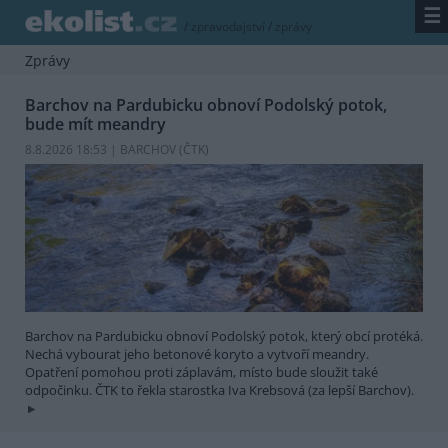
☰
/
zpravodajství
/
zprávy
Zprávy
Barchov na Pardubicku obnoví Podolský potok,
bude mít meandry
8.8.2026 18:53 | BARCHOV (
ČTK
)
Barchov na Pardubicku obnoví Podolský potok, který obcí protéká.
Nechá vybourat jeho betonové koryto a vytvoří meandry.
Opatření pomohou proti záplavám, místo bude sloužit také
odpočinku. ČTK to řekla starostka Iva Krebsová (za lepší Barchov).