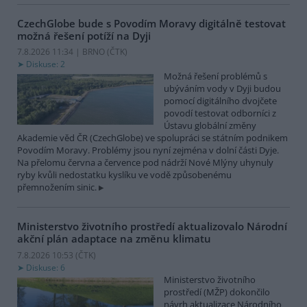
CzechGlobe bude s Povodím Moravy digitálně testovat
možná řešení potíží na Dyji
7.8.2026 11:34 | BRNO (
ČTK
)
Diskuse: 2
Možná řešení problémů s
ubýváním vody v Dyji budou
pomocí digitálního dvojčete
povodí testovat odborníci z
Ústavu globální změny
Akademie věd ČR (CzechGlobe) ve spolupráci se státním podnikem
Povodím Moravy. Problémy jsou nyní zejména v dolní části Dyje.
Na přelomu června a července pod nádrží Nové Mlýny uhynuly
ryby kvůli nedostatku kyslíku ve vodě způsobenému
přemnožením sinic.
Ministerstvo životního prostředí aktualizovalo Národní
akční plán adaptace na změnu klimatu
7.8.2026 10:53 (
ČTK
)
Diskuse: 6
Ministerstvo životního
prostředí (MŽP) dokončilo
návrh aktualizace Národního