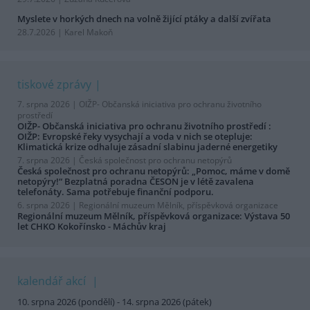
Myslete v horkých dnech na volně žijící ptáky a další zvířata
28.7.2026 | Karel Makoň
tiskové zprávy
7. srpna 2026 |
OIŽP- Občanská iniciativa pro ochranu životního
prostředí
OIŽP- Občanská iniciativa pro ochranu životního prostředí :
OIŽP: Evropské řeky vysychají a voda v nich se otepluje:
Klimatická krize odhaluje zásadní slabinu jaderné energetiky
7. srpna 2026 |
Česká společnost pro ochranu netopýrů
Česká společnost pro ochranu netopýrů: „Pomoc, máme v domě
netopýry!“ Bezplatná poradna ČESON je v létě zavalena
telefonáty. Sama potřebuje finanční podporu.
6. srpna 2026 |
Regionální muzeum Mělník, příspěvková organizace
Regionální muzeum Mělník, příspěvková organizace: Výstava 50
let CHKO Kokořínsko - Máchův kraj
kalendář akcí
10. srpna 2026 (pondělí) - 14. srpna 2026 (pátek)