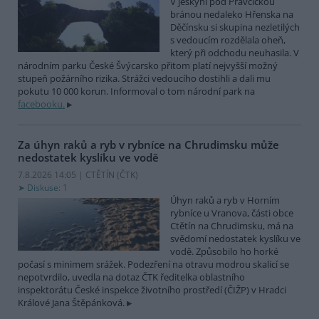
V jeskyni pod Pravčickou
bránou nedaleko Hřenska na
Děčínsku si skupina nezletilých
s vedoucím rozdělala oheň,
který při odchodu neuhasila. V
národním parku České Švýcarsko přitom platí nejvyšší možný
stupeň požárního rizika. Strážci vedoucího dostihli a dali mu
pokutu 10 000 korun. Informoval o tom národní park na
facebooku.
Za úhyn raků a ryb v rybníce na Chrudimsku může
nedostatek kyslíku ve vodě
7.8.2026 14:05 | CTĚTÍN (
ČTK
)
Diskuse: 1
Úhyn raků a ryb v Horním
rybníce u Vranova, části obce
Ctětín na Chrudimsku, má na
svědomí nedostatek kyslíku ve
vodě. Způsobilo ho horké
počasí s minimem srážek. Podezření na otravu modrou skalicí se
nepotvrdilo, uvedla na dotaz ČTK ředitelka oblastního
inspektorátu České inspekce životního prostředí (ČIŽP) v Hradci
Králové Jana Štěpánková.