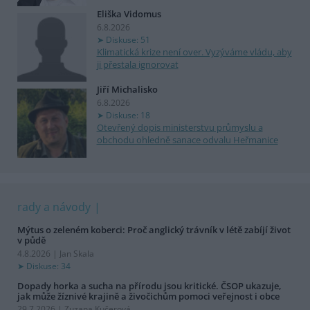
Eliška Vidomus
6.8.2026
Diskuse: 51
Klimatická krize není over. Vyzýváme vládu, aby
ji přestala ignorovat
Jiří Michalisko
6.8.2026
Diskuse: 18
Otevřený dopis ministerstvu průmyslu a
obchodu ohledně sanace odvalu Heřmanice
rady a návody
Mýtus o zeleném koberci: Proč anglický trávník v létě zabíjí život
v půdě
4.8.2026 | Jan Skala
Diskuse: 34
Dopady horka a sucha na přírodu jsou kritické. ČSOP ukazuje,
jak může žíznivé krajině a živočichům pomoci veřejnost i obce
29.7.2026 | Zuzana Kučerová