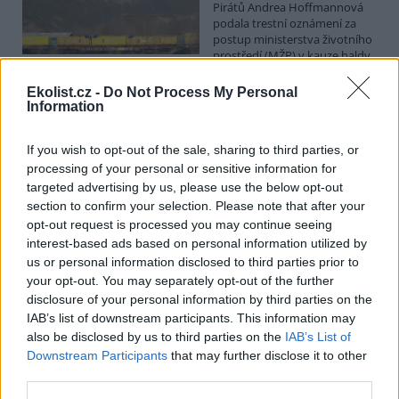
Pirátů Andrea Hoffmannová
podala trestní oznámení za
postup ministerstva životního
prostředí (MŽP) v kauze haldy
Heřmanice. Vyplývá to ze zprávy, kterou ČTK poskytla Česká
pirátská strana. Požaduje, aby policie prověřila okolnosti odebrání
Ekolist.cz -
Do Not Process My Personal
případu České inspekci životního prostředí (ČIŽP) a zastavení řízení.
Information
Hoffmannová ČTK sdělila, že trestní oznámení podala proti dosud
přesně nezjištěným osobám působícím na MŽP a ČIŽP, případně
If you wish to opt-out of the sale, sharing to third parties, or
dalším osobám, jejichž účast na popsaném postupu může být
zjištěna prověřováním. Stanovisko MŽP a ČIŽP ČTK shání.
processing of your personal or sensitive information for
targeted advertising by us, please use the below opt-out
section to confirm your selection. Please note that after your
Ředitelé odborů i mluvčí se z ČIŽP rozhodli odejít z
opt-out request is processed you may continue seeing
vlastní vůle, řekl Straka
interest-based ads based on personal information utilized by
6.8.2026 15:22 (
ČTK
)
us or personal information disclosed to third parties prior to
Diskuse: 1
your opt-out. You may separately opt-out of the further
Ředitel odboru vnitřních
disclosure of your personal information by third parties on the
služeb Matěj Mrlina, vedoucí
IAB’s list of downstream participants. This information may
služebního úřadu Oldřich
Jarolím a tisková mluvčí Miriam
also be disclosed by us to third parties on the
IAB’s List of
Loužecká končí na České
Downstream Participants
that may further disclose it to other
inspekci životního prostředí (ČIŽP) z vlastní iniciativy. Na dotaz ČTK
third parties.
to napsal nový ředitel inspekce Pavel Straka (za Motoristy). O jejich