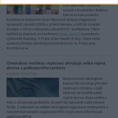
mezinárodní cyklistické štafety
COP Bike Ride. Účastníci
vyrazili z brazilského Belému,
kde se konala poslední
konference smluvních stran Rámcové úmluvy Organizace
spojených národů (OSN) o změně klimatu, a míří do turecké
Antalye, v níž se v listopadu uskuteční 31. konference. Cílem
cyklistů je dopravit na konferenci
deset návrhů
na podporu
cyklistické dopravy. V Praze stráví necelé tři dny. Včera večer
osobně přivítala náměstkyně primátora hl. m. Prahy Jana
Komrsková.
Ománskou mořskou rezervaci ohrožuje velká ropná
skvrna z poškozeného tankeru
6.8.2026 15:03 (
ČTK
)
Bezprostřední ekologická
katastrofa ohrožuje přírodní
rezervaci v Ománu, v jejíž
blízkosti se rozšířila velká
ropná skvrna. Ropa unikla z
lodi, u níž panuje podezření, že patří do takzvané ruské stínové
flotily. S odkazem na sdělení ekologické organizace Greenpeace a
nizozemské nevládní organizace PAX o tom dnes informovala
agentura AFP.