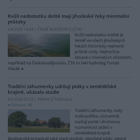
Kvůli nedostatku deště mají jihočeské řeky minimální
průtoky
6.8.2026 14:24 | ČESKÉ BUDĚJOVICE (
ČTK
)
Kvůli nedostatku srážek je
téměř ve všech jihočeských
řekách historicky nejmenší
průtok vody. Nejhorší je
situace v rovinatých oblastech,
například na Českobudějovicku. ČTK to řekl hydrolog Tomáš
Vlasák.
Tradiční záhumenky udržují ptáky v zemědělské
krajině, ukázala studie
6.8.2026 01:23 | PRAHA (
ČTK/Ekolist
)
Diskuse: 48
Tradiční záhumenky, tedy
malá políčka, významně
zvyšují počet i druhovou
rozmanitost ptáků v
zemědělské krajině.
Biodiverzitě prospívají také staré stodoly, otevřené půdy, pestré