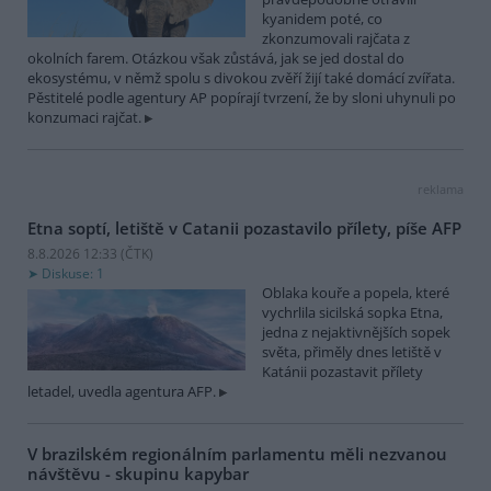
kyanidem poté, co
zkonzumovali rajčata z
okolních farem. Otázkou však zůstává, jak se jed dostal do
ekosystému, v němž spolu s divokou zvěří žijí také domácí zvířata.
Pěstitelé podle agentury AP popírají tvrzení, že by sloni uhynuli po
konzumaci rajčat.
reklama
Etna soptí, letiště v Catanii pozastavilo přílety, píše AFP
8.8.2026 12:33 (
ČTK
)
Diskuse: 1
Oblaka kouře a popela, které
vychrlila sicilská sopka Etna,
jedna z nejaktivnějších sopek
světa, přiměly dnes letiště v
Katánii pozastavit přílety
letadel, uvedla agentura AFP.
V brazilském regionálním parlamentu měli nezvanou
návštěvu - skupinu kapybar