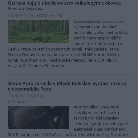
Ostrava bojuje s bolševníkem velkolepým v obvodu
Slezská Ostrava
7.8.2026 01:09 | OSTRAVA (
ČTK
)
Ostravská radnice začala se
systematickou likvidací
bolševníku velkolepého, který
patří k nejnebezpečnějším
invazním druhům rostlin v
Česku. Práce na lesních pozemcích podél Trnkovecké ulice ve
Slezské Ostravě letos vyjdou na více než 66 000 korun. Město
kombinuje chemické i mechanické metody, řekla ČTK mluvčí
magistrátu Gabriela Pokorná.
Škoda Auto zahájila v Mladé Boleslavi výrobu nového
elektromobilu Peaq
7.8.2026 00:36 (
ČTK
)
Diskuse: 1
Automobilka Škoda Auto
zahájila ve svém hlavním
závodě v Mladé Boleslavi
sériovou výrobu nového plně
elektrického sedmimístného
SUV Peaq. Jde o největší vůz v současné nabídce značky. Do konce