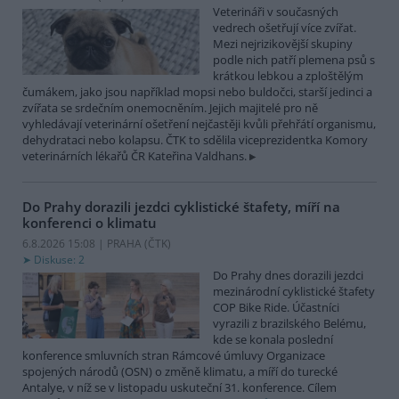
Veterináři v současných
vedrech ošetřují více zvířat.
Mezi nejrizikovější skupiny
podle nich patří plemena psů s
krátkou lebkou a zploštělým
čumákem, jako jsou například mopsi nebo buldočci, starší jedinci a
zvířata se srdečním onemocněním. Jejich majitelé pro ně
vyhledávají veterinární ošetření nejčastěji kvůli přehřátí organismu,
dehydrataci nebo kolapsu. ČTK to sdělila viceprezidentka Komory
veterinárních lékařů ČR Kateřina Valdhans.
Do Prahy dorazili jezdci cyklistické štafety, míří na
konferenci o klimatu
6.8.2026 15:08 | PRAHA (
ČTK
)
Diskuse: 2
Do Prahy dnes dorazili jezdci
mezinárodní cyklistické štafety
COP Bike Ride. Účastníci
vyrazili z brazilského Belému,
kde se konala poslední
konference smluvních stran Rámcové úmluvy Organizace
spojených národů (OSN) o změně klimatu, a míří do turecké
Antalye, v níž se v listopadu uskuteční 31. konference. Cílem