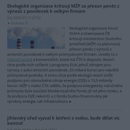
Ekologické organizace kritizují MŽP za přesun peněz z
výnosů z povolenek k velkým firmám
6.8.2026 01:17 (
ČTK
)
Diskuse: 9
Ekologické organizace Hnutí
DUHA a Greenpeace ČR
kritizují ministerstvo životního
prostředí (MŽP) za plánovaný
přesun peněz z výnosů z
emisních povolenek k velkým průmyslovým firmám. Uvedly to v
tiskové zprávě
a komentářích, které má ČTK k dispozici. Resort
chce podle nich vyčlenit z programu EUA, jehož zdrojem jsou
výnosy z aukcí emisních povolenek, 25 miliard korun pro největší
průmyslové podniky. K tomu chce podle ekologů resort snížit
podporu pro obnovitelné zdroje energie (OZE) o 15,5 miliardy
korun. MŽP v reakci ČTK sdělilo, že podpora energeticky náročného
průmyslu byla součástí Modernizačního fondu již od jeho vzniku, a
že podpora OZE nekončí, a z fondu budou financovány jak
výrobny energie, tak infrastruktura.
Jihlavský úřad vyzval k šetření s vodou, bude dělat víc
kontrol