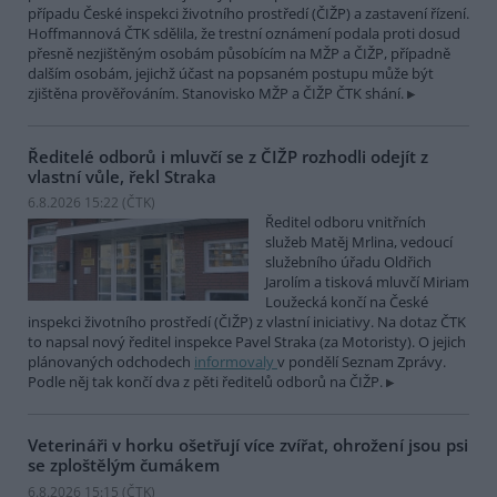
případu České inspekci životního prostředí (ČIŽP) a zastavení řízení.
Hoffmannová ČTK sdělila, že trestní oznámení podala proti dosud
přesně nezjištěným osobám působícím na MŽP a ČIŽP, případně
dalším osobám, jejichž účast na popsaném postupu může být
zjištěna prověřováním. Stanovisko MŽP a ČIŽP ČTK shání.
Ředitelé odborů i mluvčí se z ČIŽP rozhodli odejít z
vlastní vůle, řekl Straka
6.8.2026 15:22 (
ČTK
)
Ředitel odboru vnitřních
služeb Matěj Mrlina, vedoucí
služebního úřadu Oldřich
Jarolím a tisková mluvčí Miriam
Loužecká končí na České
inspekci životního prostředí (ČIŽP) z vlastní iniciativy. Na dotaz ČTK
to napsal nový ředitel inspekce Pavel Straka (za Motoristy). O jejich
plánovaných odchodech
informovaly
v pondělí Seznam Zprávy.
Podle něj tak končí dva z pěti ředitelů odborů na ČIŽP.
Veterináři v horku ošetřují více zvířat, ohrožení jsou psi
se zploštělým čumákem
6.8.2026 15:15 (
ČTK
)