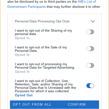
also be disclosed by us to third parties on the
IAB’s List of
Martina Kaňková. Případem se zabývá policie.
Downstream Participants
that may further disclose it to other
third parties.
Island vyhostí aktivisty bojující proti lovu velryb,
pronásledovali velrybáře
Personal Data Processing Opt Outs
5.8.2026 19:54 (
ČTK
)
I want to opt-out of the Sharing of my
Islandské úřady nařídily
personal data.
vyhoštění 21 aktivistů
Opted In
bojujících proti lovu velryb
poté, co minulý týden
I want to opt-out of the Sale of my
pobřežní stráž s policií zabavily
Personal Data.
jejich loď, která pronásledovala velrybářské plavidlo. Pasažéři lodi
Opted In
patřící nadaci kanadsko-amerického ekologického aktivisty Paula
Watsona jsou od té doby zadržováni v Reykjavíku. Sám Watson na
I want to opt-out of processing my
palubě nebyl. Píše o tom agentura AFP s odvoláním na islandskou
Personal Data for Targeted Advertising.
policii.
Opted In
I want to opt-out of Collection, Use,
Záchranná stanice v Praze přijímá kvůli vedrům více
Retention, Sale, and/or Sharing of my
Personal Data that Is Unrelated with the
volně žijících zvířat
Purposes for which it was collected.
5.8.2026 17:40 | PRAHA (
ČTK
)
Opted Out
Kvůli vysokým letním
teplotám pracovníci pražské
OPT OUT FROM ALL
CONFIRM
záchranné stanice pro volně