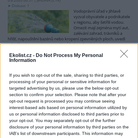
6.8.2026 00:51 | JIHLAVA (
ČTK
)
Diskuse: 1
Vodoprávní úřad v Jihlavě
vyzval obyvatele a podnikatele
v regionu, aby šetřili vodou.
Omezit mají zejména mytí aut,
zalévání zahrad, trávníků a
hřišť, napouštění bazénů nebo kropení zpevněných ploch, uvedl
mluvčí radnice Radovan Daněk. Úřad podle něj bude víc
kontrolovat povolené odběry. Výzva k šetření vodou platí pro
Ekolist.cz -
Do Not Process My Personal
všechny obce spadající pod Jihlavu jako obec s rozšířenou
Information
působností.
If you wish to opt-out of the sale, sharing to third parties, or
Celníci odhalili gang překupníků papoušků, zajistili
processing of your personal or sensitive information for
stovku ptáků
targeted advertising by us, please use the below opt-out
5.8.2026 20:13 (
ČTK
)
section to confirm your selection. Please note that after your
Celníci odhalili gang
opt-out request is processed you may continue seeing
překupníků chráněných druhů
interest-based ads based on personal information utilized by
papoušků působící v několika
krajích a zajistili asi stovku
us or personal information disclosed to third parties prior to
ptáků. S odchytem a
your opt-out. You may separately opt-out of the further
zajištěním zvířat celníkům pomohly zoo v Praze, Zlíně a Ostravě. V
disclosure of your personal information by third parties on the
ostravské zahradě také papoušci nalezli dočasné útočiště. V
IAB’s list of downstream participants. This information may
tiskové zprávě na
webu
celníků to oznámila mluvčí Celní správy ČR