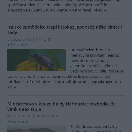
společnosti sleduje se znepokojením. Společnost patří do
energetické skupiny Sev.en, kterou vlastní Pavel Tykač.
Italské zemědělce trápí listokaz japonský ničící vinice i
sady
5.8.2026 01:12 | ŘÍM (
ČTK
)
Diskuse: 2
Duhově zelení brouci s
měňavými krovkami, jejichž
původní domovinou je
Japonsko, se stávají čím dál
větší hrozbou v Itálii. Rojí se po
sadech a vinicích a zanechávají za sebou listy s vykousanými
mřížkami, což oslabuje rostliny a snižuje úrodu, napsala agentura
AP.
Ministerstvo v kauze haldy Heřmanice rozhodlo, že
viník neexistuje
4.8.2026 19:12 | OSTRAVA (
ČTK
)
Diskuse: 2
Za škodu za zavezení haldy
Heřmanice v Ostravě statisíci