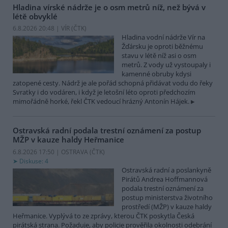
Hladina vírské nádrže je o osm metrů níž, než bývá v
létě obvyklé
6.8.2026 20:48 | VÍR (
ČTK
)
Hladina vodní nádrže Vír na
Žďársku je oproti běžnému
stavu v létě níž asi o osm
metrů. Z vody už vystoupaly i
kamenné obruby kdysi
zatopené cesty. Nádrž je ale pořád schopná přidávat vodu do řeky
Svratky i do vodáren, i když je letošní léto oproti předchozím
mimořádně horké, řekl ČTK vedoucí hrázný Antonín Hájek.
Ostravská radní podala trestní oznámení za postup
MŽP v kauze haldy Heřmanice
6.8.2026 17:50 | OSTRAVA (
ČTK
)
Diskuse: 4
Ostravská radní a poslankyně
Pirátů Andrea Hoffmannová
podala trestní oznámení za
postup ministerstva životního
prostředí (MŽP) v kauze haldy
Heřmanice. Vyplývá to ze zprávy, kterou ČTK poskytla Česká
pirátská strana. Požaduje, aby policie prověřila okolnosti odebrání