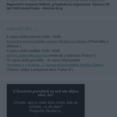
6. srpna 2026 |
Regionální muzeum Mělník, příspěvková organizace
Regionální muzeum Mělník, příspěvková organizace: Výstava 50
let CHKO Kokořínsko - Máchův kraj
kalendář akcí
8. srpna 2026 (sobota) 14:00 - 15:00
Komentované prohlídky výstavy Rostlinná Odysea
(Přednášky a
diskuse, )
9. srpna 2026 (neděle) 10:00 - 16:00
Oslava Světového dne lvů
(Festivaly a slavnosti, Praha 7 )
10. srpna 2026 (pondělí) - 14. srpna 2026 (pátek)
Hrajeme si v Pralese - 2. turnus příměstského letního tábora
(Tábory, výlety a pobytové akce, Praha 19 )