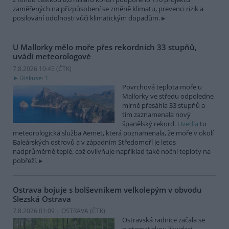
zaměřených na přizpůsobení se změně klimatu, prevenci rizik a
posilování odolnosti vůči klimatickým dopadům.
U Mallorky mělo moře přes rekordních 33 stupňů,
uvádí meteorologové
7.8.2026 10:45 (
ČTK
)
Diskuse: 1
Povrchová teplota moře u
Mallorky ve středu odpoledne
mírně přesáhla 33 stupňů a
tím zaznamenala nový
španělský rekord.
Uvedla
to
meteorologická služba Aemet, která poznamenala, že moře v okolí
Baleárských ostrovů a v západním Středomoří je letos
nadprůměrně teplé, což ovlivňuje například také noční teploty na
pobřeží.
Ostrava bojuje s bolševníkem velkolepým v obvodu
Slezská Ostrava
7.8.2026 01:09 | OSTRAVA (
ČTK
)
Ostravská radnice začala se