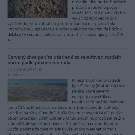
důsledku dlouhodobě nízkých
průtoků a suchého počasí
vyschl. Městský obvod VI chce
využít období bez vody k
vyčištění koryta, a obrátil se proto se žádostí na správce toku,
Povodí Labe. Organizace ale požadavek odmítla s tím, že údržbu
dělala už v červnu a další zásah v tuto chvíli neplánuje, zjistila ČTK.
Červený chce peníze ušetřené za rekultivaci rozdělit
obcím podle původní dohody
5.8.2026 01:29 (
ČTK
)
Diskuse: 2
Ministr životního prostředí
Igor Červený (Motoristé) chce
peníze, které Severní
energetická ušetřila na
rekultivacích hnědouhelného
lomu ČSA na Mostecku, rozdělit obcím podle původní dohody.
Uvedl to na síti
X
. Původně chtěla Severní energetická dát peníze
obcím prostřednictvím Státního fondu životního prostředí (SFŽP),
v pondělí ale společnost uvedla, že hodlá sama rozhodnout o
využití peněz a že chce ohledně výše podpory jednat přímo s
obcemi v okolí těžební oblasti. Červeného krok překvapil, postup