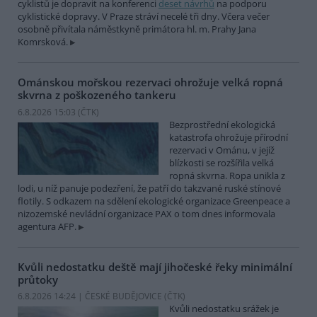
cyklistů je dopravit na konferenci
deset návrhů
na podporu
cyklistické dopravy. V Praze stráví necelé tři dny. Včera večer
osobně přivítala náměstkyně primátora hl. m. Prahy Jana
Komrsková.
Ománskou mořskou rezervaci ohrožuje velká ropná
skvrna z poškozeného tankeru
6.8.2026 15:03 (
ČTK
)
Bezprostřední ekologická
katastrofa ohrožuje přírodní
rezervaci v Ománu, v jejíž
blízkosti se rozšířila velká
ropná skvrna. Ropa unikla z
lodi, u níž panuje podezření, že patří do takzvané ruské stínové
flotily. S odkazem na sdělení ekologické organizace Greenpeace a
nizozemské nevládní organizace PAX o tom dnes informovala
agentura AFP.
Kvůli nedostatku deště mají jihočeské řeky minimální
průtoky
6.8.2026 14:24 | ČESKÉ BUDĚJOVICE (
ČTK
)
Kvůli nedostatku srážek je