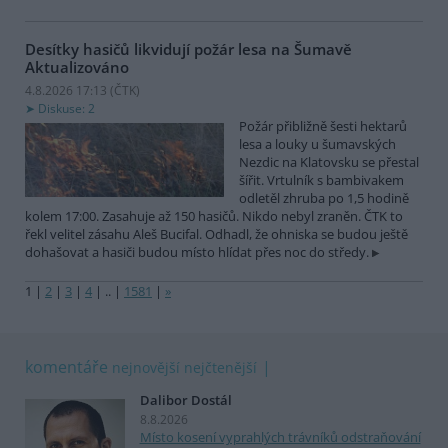
Desítky hasičů likvidují požár lesa na Šumavě
Aktualizováno
4.8.2026 17:13 (
ČTK
)
Diskuse: 2
Požár přibližně šesti hektarů
lesa a louky u šumavských
Nezdic na Klatovsku se přestal
šířit. Vrtulník s bambivakem
odletěl zhruba po 1,5 hodině
kolem 17:00. Zasahuje až 150 hasičů. Nikdo nebyl zraněn. ČTK to
řekl velitel zásahu Aleš Bucifal. Odhadl, že ohniska se budou ještě
dohašovat a hasiči budou místo hlídat přes noc do středy.
1
|
2
|
3
|
4
|
..
|
1581
|
»
komentáře
nejnovější
nejčtenější
Dalibor Dostál
8.8.2026
Místo kosení vyprahlých trávníků odstraňování