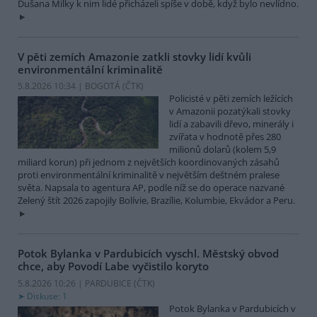
Dušana Milky k nim lidé přicházeli spíše v době, když bylo nevlídno.
V pěti zemích Amazonie zatkli stovky lidí kvůli
environmentální kriminalitě
5.8.2026 10:34 | BOGOTÁ (
ČTK
)
Policisté v pěti zemích ležících
v Amazonii pozatýkali stovky
lidí a zabavili dřevo, minerály i
zvířata v hodnotě přes 280
milionů dolarů (kolem 5,9
miliard korun) při jednom z největších koordinovaných zásahů
proti environmentální kriminalitě v největším deštném pralese
světa. Napsala to agentura AP, podle níž se do operace nazvané
Zelený štít 2026 zapojily Bolívie, Brazílie, Kolumbie, Ekvádor a Peru.
Potok Bylanka v Pardubicích vyschl. Městský obvod
chce, aby Povodí Labe vyčistilo koryto
5.8.2026 10:26 | PARDUBICE (
ČTK
)
Diskuse: 1
Potok Bylanka v Pardubicích v