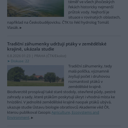
téměř ve všech jihočeských
řekách historicky nejmenší
průtok vody. Nejhorší je
situace v rovinatých oblastech,
například na Českobudějovicku. ČTK to řekl hydrolog Tomáš
Vlasák.
Tradiční záhumenky udržují ptáky v zemědělské
krajině, ukázala studie
6.8.2026 01:23 | PRAHA (
ČTK/Ekolist
)
Diskuse: 22
Tradiční záhumenky, tedy
malá políčka, významně
zvyšují počet i druhovou
rozmanitost ptáků v
zemědělské krajině.
Biodiverzitě prospívají také staré stodoly, otevřené půdy, pestré
zahrady a sady, které ptákům poskytují úkryt i vhodná místa ke
hnízdění. V jednolité zemědělské krajině naopak ptáků ubývá,
ukazuje studie Ústavu biologie obratlovců Akademie věd ČR,
kterou publikoval časopis
Agriculture, Ecosystems and
Environment
.