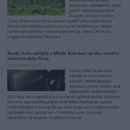
systematickou likvidací
bolševníku velkolepého, který
patří k nejnebezpečnějším
invazním druhům rostlin v
Česku. Práce na lesních pozemcích podél Trnkovecké ulice ve
Slezské Ostravě letos vyjdou na více než 66 000 korun. Město
kombinuje chemické i mechanické metody, řekla ČTK mluvčí
magistrátu Gabriela Pokorná.
Škoda Auto zahájila v Mladé Boleslavi výrobu nového
elektromobilu Peaq
7.8.2026 00:36 (
ČTK
)
Automobilka Škoda Auto
zahájila ve svém hlavním
závodě v Mladé Boleslavi
sériovou výrobu nového plně
elektrického sedmimístného
SUV Peaq. Jde o největší vůz v současné nabídce značky. Do konce
července automobilka přijala téměř 8500 objednávek, uvedla.
Podle dřívějších informací Škoda Auto bude cena nového modelu
na českém trhu začínat na 1,15 milionu korun, k prvním
zákazníkům se dostane na přelomu roku.