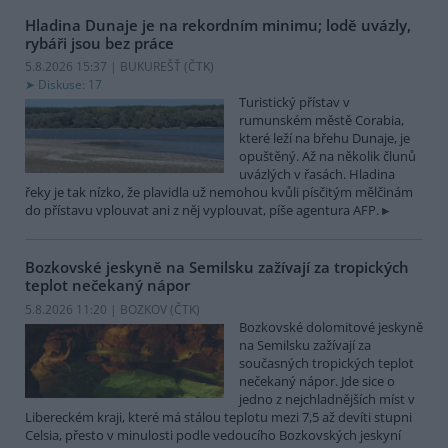
Hladina Dunaje je na rekordním minimu; lodě uvázly,
rybáři jsou bez práce
5.8.2026 15:37 | BUKUREŠŤ (
ČTK
)
Diskuse: 17
Turistický přístav v
rumunském městě Corabia,
které leží na břehu Dunaje, je
opuštěný. Až na několik člunů
uvázlých v řasách. Hladina
řeky je tak nízko, že plavidla už nemohou kvůli písčitým mělčinám
do přístavu vplouvat ani z něj vyplouvat, píše agentura AFP.
Bozkovské jeskyně na Semilsku zažívají za tropických
teplot nečekaný nápor
5.8.2026 11:20 | BOZKOV (
ČTK
)
Bozkovské dolomitové jeskyně
na Semilsku zažívají za
současných tropických teplot
nečekaný nápor. Jde sice o
jedno z nejchladnějších míst v
Libereckém kraji, které má stálou teplotu mezi 7,5 až devíti stupni
Celsia, přesto v minulosti podle vedoucího Bozkovských jeskyní