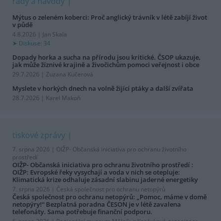
rady a návody
Mýtus o zeleném koberci: Proč anglický trávník v létě zabíjí život
v půdě
4.8.2026 | Jan Skala
Diskuse: 34
Dopady horka a sucha na přírodu jsou kritické. ČSOP ukazuje,
jak může žíznivé krajině a živočichům pomoci veřejnost i obce
29.7.2026 | Zuzana Kučerová
Myslete v horkých dnech na volně žijící ptáky a další zvířata
28.7.2026 | Karel Makoň
tiskové zprávy
7. srpna 2026 |
OIŽP- Občanská iniciativa pro ochranu životního
prostředí
OIŽP- Občanská iniciativa pro ochranu životního prostředí :
OIŽP: Evropské řeky vysychají a voda v nich se otepluje:
Klimatická krize odhaluje zásadní slabinu jaderné energetiky
7. srpna 2026 |
Česká společnost pro ochranu netopýrů
Česká společnost pro ochranu netopýrů: „Pomoc, máme v domě
netopýry!“ Bezplatná poradna ČESON je v létě zavalena
telefonáty. Sama potřebuje finanční podporu.