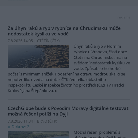
reklama
Za úhyn raků a ryb v rybníce na Chrudimsku může
nedostatek kyslíku ve vodě
7.8.2026 14:05 | CTĚTÍN (
ČTK
)
Úhyn raků a ryb v Horním
rybníce u Vranova, části obce
Ctětín na Chrudimsku, má na
svědomí nedostatek kyslíku ve
vodě. Způsobilo ho horké
počasí s minimem srážek. Podezření na otravu modrou skalicí se
nepotvrdilo, uvedla na dotaz ČTK ředitelka oblastního
inspektorátu České inspekce životního prostředí (ČIŽP) v Hradci
Králové Jana Štěpánková.
CzechGlobe bude s Povodím Moravy digitálně testovat
možná řešení potíží na Dyji
7.8.2026 11:34 | BRNO (
ČTK
)
Diskuse: 2
Možná řešení problémů s
ubýváním vody v Dyji budou