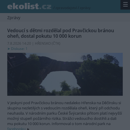
☰
/
zpravodajství
/
zprávy
Zprávy
Vedoucí s dětmi rozdělal pod Pravčickou bránou
oheň, dostal pokutu 10 000 korun
7.8.2026 14:20 | HŘENSKO (
ČTK
)
Diskuse: 1
V jeskyni pod Pravčickou bránou nedaleko Hřenska na Děčínsku si
skupina nezletilých s vedoucím rozdělala oheň, který při odchodu
neuhasila. V národním parku České Švýcarsko přitom platí nejvyšší
možný stupeň požárního rizika. Strážci vedoucího dostihli a dali
mu pokutu 10 000 korun. Informoval o tom národní park na
facebooku.