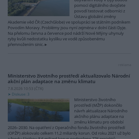
pomocí digitálního dvojčete
povodí testovat odborníci z
Ústavu globální změny
Akademie věd ČR (CzechGlobe) ve spolupráci se státním podnikem
Povodím Moravy. Problémy jsou nyní zejména v dolní části Dyje.
Na přelomu června a července pod nádrží Nové Mlýny uhynuly
ryby kvůli nedostatku kyslíku ve vodě způsobenému
přemnožením sinic.
reklama
Ministerstvo životního prostředí aktualizovalo Národní
akční plán adaptace na změnu klimatu
7.8.2026 10:53 (
ČTK
)
Diskuse: 3
Ministerstvo životního
prostředí (MŽP) dokončilo
návrh aktualizace Národního
akčního plánu adaptace na
změnu klimatu pro období
2026–2030. Na opatření z Operačního fondu životního prostředí
(OPŽP) alokovalo celkem 11,2 miliardy korun. Od roku 2021 už bylo
z fondu částkou 8,6 miliard korun podpořeno 776 projektů