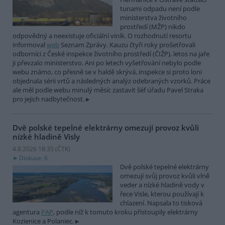
tunami odpadu není podle
ministerstva životního
prostředí (MŽP) nikdo
odpovědný a neexistuje oficiální viník. O rozhodnutí resortu
informoval
web
Seznam Zprávy. Kauzu čtyři roky prošetřovali
odborníci z České inspekce životního prostředí (ČIŽP), letos na jaře
ji převzalo ministerstvo. Ani po letech vyšetřování nebylo podle
webu známo, co přesně se v haldě skrývá, inspekce si proto loni
objednala sérii vrtů a následných analýz odebraných vzorků. Práce
ale měl podle webu minulý měsíc zastavit šéf úřadu Pavel Straka
pro jejich nadbytečnost.
Dvě polské tepelné elektrárny omezují provoz kvůli
nízké hladině Visly
4.8.2026 18:35 (
ČTK
)
Diskuse: 6
Dvě polské tepelné elektrárny
omezují svůj provoz kvůli vlně
veder a nízké hladině vody v
řece Visle, kterou používají k
chlazení. Napsala to tisková
agentura
PAP
, podle níž k tomuto kroku přistoupily elektrárny
Kozienice a Polaniec.