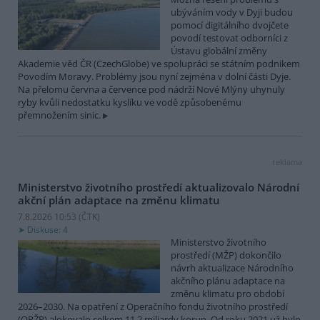
ubýváním vody v Dyji budou
pomocí digitálního dvojčete
povodí testovat odborníci z
Ústavu globální změny
Akademie věd ČR (CzechGlobe) ve spolupráci se státním podnikem
Povodím Moravy. Problémy jsou nyní zejména v dolní části Dyje.
Na přelomu června a července pod nádrží Nové Mlýny uhynuly
ryby kvůli nedostatku kyslíku ve vodě způsobenému
přemnožením sinic.
reklama
Ministerstvo životního prostředí aktualizovalo Národní
akční plán adaptace na změnu klimatu
7.8.2026 10:53 (
ČTK
)
Diskuse: 4
Ministerstvo životního
prostředí (MŽP) dokončilo
návrh aktualizace Národního
akčního plánu adaptace na
změnu klimatu pro období
2026–2030. Na opatření z Operačního fondu životního prostředí
(OPŽP) alokovalo celkem 11,2 miliardy korun. Od roku 2021 už bylo