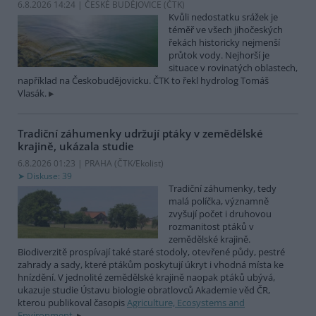
6.8.2026 14:24 | ČESKÉ BUDĚJOVICE (
ČTK
)
Kvůli nedostatku srážek je
téměř ve všech jihočeských
řekách historicky nejmenší
průtok vody. Nejhorší je
situace v rovinatých oblastech,
například na Českobudějovicku. ČTK to řekl hydrolog Tomáš
Vlasák.
Tradiční záhumenky udržují ptáky v zemědělské
krajině, ukázala studie
6.8.2026 01:23 | PRAHA (
ČTK/Ekolist
)
Diskuse: 39
Tradiční záhumenky, tedy
malá políčka, významně
zvyšují počet i druhovou
rozmanitost ptáků v
zemědělské krajině.
Biodiverzitě prospívají také staré stodoly, otevřené půdy, pestré
zahrady a sady, které ptákům poskytují úkryt i vhodná místa ke
hnízdění. V jednolité zemědělské krajině naopak ptáků ubývá,
ukazuje studie Ústavu biologie obratlovců Akademie věd ČR,
kterou publikoval časopis
Agriculture, Ecosystems and
Environment
.