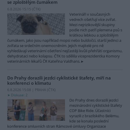
se zploštělým čumákem
6.8.2026 15:15 (
ČTK
)
Veterináři v současných
vedrech ošetřují více zvířat.
Mezi nejrizikovější skupiny
podle nich patří plemena psů s
krátkou lebkou a zploštělým
čumákem, jako jsou například mopsi nebo buldočci, starší jedinci a
zvířata se srdečním onemocněním. Jejich majitelé pro ně
vyhledávají veterinární ošetření nejčastěji kvůli přehřátí organismu,
dehydrataci nebo kolapsu. ČTK to sdělila viceprezidentka Komory
veterinárních lékařů ČR Kateřina Valdhans.
Do Prahy dorazili jezdci cyklistické štafety, míří na
konferenci o klimatu
6.8.2026 15:08 | PRAHA (
ČTK
)
Diskuse: 2
Do Prahy dnes dorazili jezdci
mezinárodní cyklistické štafety
COP Bike Ride. Účastníci
vyrazili z brazilského Belému,
kde se konala poslední
konference smluvních stran Rámcové úmluvy Organizace