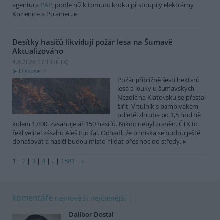
agentura
PAP
, podle níž k tomuto kroku přistoupily elektrárny
Kozienice a Polaniec.
Desítky hasičů likvidují požár lesa na Šumavě
Aktualizováno
4.8.2026 17:13 (
ČTK
)
Diskuse: 2
Požár přibližně šesti hektarů
lesa a louky u šumavských
Nezdic na Klatovsku se přestal
šířit. Vrtulník s bambivakem
odletěl zhruba po 1,5 hodině
kolem 17:00. Zasahuje až 150 hasičů. Nikdo nebyl zraněn. ČTK to
řekl velitel zásahu Aleš Bucifal. Odhadl, že ohniska se budou ještě
dohašovat a hasiči budou místo hlídat přes noc do středy.
1
|
2
|
3
|
4
|
..
|
1581
|
»
komentáře
nejnovější
nejčtenější
Dalibor Dostál