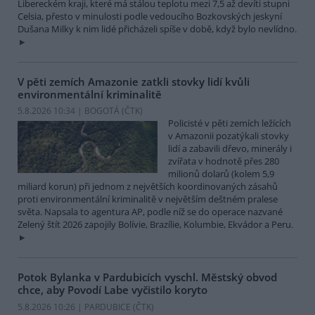
Libereckém kraji, které má stálou teplotu mezi 7,5 až devíti stupni
Celsia, přesto v minulosti podle vedoucího Bozkovských jeskyní
Dušana Milky k nim lidé přicházeli spíše v době, když bylo nevlídno.
V pěti zemích Amazonie zatkli stovky lidí kvůli
environmentální kriminalitě
5.8.2026 10:34 | BOGOTÁ (
ČTK
)
Policisté v pěti zemích ležících
v Amazonii pozatýkali stovky
lidí a zabavili dřevo, minerály i
zvířata v hodnotě přes 280
milionů dolarů (kolem 5,9
miliard korun) při jednom z největších koordinovaných zásahů
proti environmentální kriminalitě v největším deštném pralese
světa. Napsala to agentura AP, podle níž se do operace nazvané
Zelený štít 2026 zapojily Bolívie, Brazílie, Kolumbie, Ekvádor a Peru.
Potok Bylanka v Pardubicích vyschl. Městský obvod
chce, aby Povodí Labe vyčistilo koryto
5.8.2026 10:26 | PARDUBICE (
ČTK
)