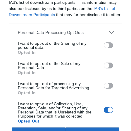
IAB’s list of downstream participants. This information may
ostravské zahradě také papoušci nalezli dočasné útočiště. V
tiskové zprávě na
webu
celníků to oznámila mluvčí Celní správy ČR
also be disclosed by us to third parties on the
IAB’s List of
Martina Kaňková. Případem se zabývá policie.
Downstream Participants
that may further disclose it to other
third parties.
Island vyhostí aktivisty bojující proti lovu velryb,
Personal Data Processing Opt Outs
pronásledovali velrybáře
5.8.2026 19:54 (
ČTK
)
I want to opt-out of the Sharing of my
Islandské úřady nařídily
personal data.
Opted In
vyhoštění 21 aktivistů
bojujících proti lovu velryb
poté, co minulý týden
I want to opt-out of the Sale of my
Personal Data.
pobřežní stráž s policií zabavily
Opted In
jejich loď, která pronásledovala velrybářské plavidlo. Pasažéři lodi
patřící nadaci kanadsko-amerického ekologického aktivisty Paula
I want to opt-out of processing my
Watsona jsou od té doby zadržováni v Reykjavíku. Sám Watson na
Personal Data for Targeted Advertising.
palubě nebyl. Píše o tom agentura AFP s odvoláním na islandskou
Opted In
policii.
I want to opt-out of Collection, Use,
Retention, Sale, and/or Sharing of my
Záchranná stanice v Praze přijímá kvůli vedrům více
Personal Data that Is Unrelated with the
Purposes for which it was collected.
volně žijících zvířat
Opted Out
5.8.2026 17:40 | PRAHA (
ČTK
)
Kvůli vysokým letním