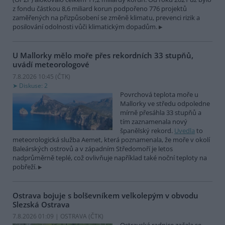
z fondu částkou 8,6 miliard korun podpořeno 776 projektů
zaměřených na přizpůsobení se změně klimatu, prevenci rizik a
posilování odolnosti vůči klimatickým dopadům.
U Mallorky mělo moře přes rekordních 33 stupňů,
uvádí meteorologové
7.8.2026 10:45 (
ČTK
)
Diskuse: 2
Povrchová teplota moře u
Mallorky ve středu odpoledne
mírně přesáhla 33 stupňů a
tím zaznamenala nový
španělský rekord.
Uvedla
to
meteorologická služba Aemet, která poznamenala, že moře v okolí
Baleárských ostrovů a v západním Středomoří je letos
nadprůměrně teplé, což ovlivňuje například také noční teploty na
pobřeží.
Ostrava bojuje s bolševníkem velkolepým v obvodu
Slezská Ostrava
7.8.2026 01:09 | OSTRAVA (
ČTK
)