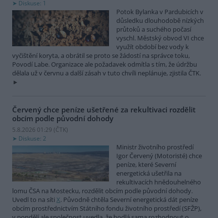
Diskuse: 1
Potok Bylanka v Pardubicích v
důsledku dlouhodobě nízkých
průtoků a suchého počasí
vyschl. Městský obvod VI chce
využít období bez vody k
vyčištění koryta, a obrátil se proto se žádostí na správce toku,
Povodí Labe. Organizace ale požadavek odmítla s tím, že údržbu
dělala už v červnu a další zásah v tuto chvíli neplánuje, zjistila ČTK.
Červený chce peníze ušetřené za rekultivaci rozdělit
obcím podle původní dohody
5.8.2026 01:29 (
ČTK
)
Diskuse: 2
Ministr životního prostředí
Igor Červený (Motoristé) chce
peníze, které Severní
energetická ušetřila na
rekultivacích hnědouhelného
lomu ČSA na Mostecku, rozdělit obcím podle původní dohody.
Uvedl to na síti
X
. Původně chtěla Severní energetická dát peníze
obcím prostřednictvím Státního fondu životního prostředí (SFŽP),
v pondělí ale společnost uvedla, že hodlá sama rozhodnout o