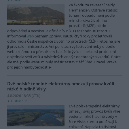
Za škodu za zavezení haldy
Heřmanice v Ostravě statisíci
tunami odpadu není podle
ministerstva životního
prostředí (MŽP) nikdo
odpovědný a neexistuje oficiální viník. O rozhodnutí resortu
informoval
web
Seznam Zprávy. Kauzu čtyři roky prošetřovali
odborníci z České inspekce životního prostředí (ČIŽP), letos na jaře
ji převzalo ministerstvo. Ani po letech vyšetřování nebylo podle
webu známo, co přesně se v haldě skrývá, inspekce si proto loni
objednala sérii vrtů a následných analýz odebraných vzorků. Práce
ale měl podle webu minulý měsíc zastavit šéf úřadu Pavel Straka
pro jejich nadbytečnost.
Dvě polské tepelné elektrárny omezují provoz kvůli
nízké hladině Visly
4.8.2026 18:35 (
ČTK
)
Diskuse: 6
Dvě polské tepelné elektrárny
omezují svůj provoz kvůli vlně
veder a nízké hladině vody v
řece Visle, kterou používají k
chlazení. Napsala to tisková