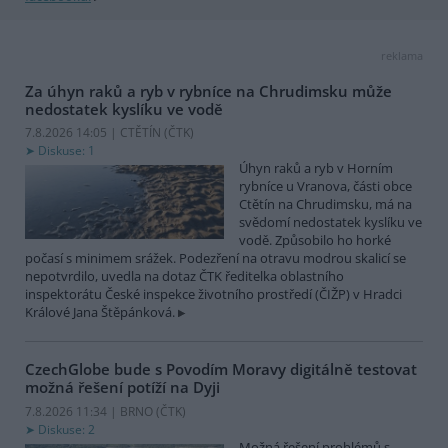
reklama
Za úhyn raků a ryb v rybníce na Chrudimsku může
nedostatek kyslíku ve vodě
7.8.2026 14:05 | CTĚTÍN (
ČTK
)
Diskuse: 1
Úhyn raků a ryb v Horním
rybníce u Vranova, části obce
Ctětín na Chrudimsku, má na
svědomí nedostatek kyslíku ve
vodě. Způsobilo ho horké
počasí s minimem srážek. Podezření na otravu modrou skalicí se
nepotvrdilo, uvedla na dotaz ČTK ředitelka oblastního
inspektorátu České inspekce životního prostředí (ČIŽP) v Hradci
Králové Jana Štěpánková.
CzechGlobe bude s Povodím Moravy digitálně testovat
možná řešení potíží na Dyji
7.8.2026 11:34 | BRNO (
ČTK
)
Diskuse: 2
Možná řešení problémů s