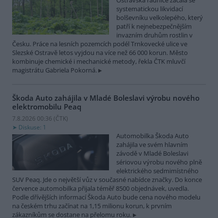
Ostravská radnice začala se
systematickou likvidací
bolševníku velkolepého, který
patří k nejnebezpečnějším
invazním druhům rostlin v
Česku. Práce na lesních pozemcích podél Trnkovecké ulice ve
Slezské Ostravě letos vyjdou na více než 66 000 korun. Město
kombinuje chemické i mechanické metody, řekla ČTK mluvčí
magistrátu Gabriela Pokorná.
Škoda Auto zahájila v Mladé Boleslavi výrobu nového
elektromobilu Peaq
7.8.2026 00:36 (
ČTK
)
Diskuse: 1
Automobilka Škoda Auto
zahájila ve svém hlavním
závodě v Mladé Boleslavi
sériovou výrobu nového plně
elektrického sedmimístného
SUV Peaq. Jde o největší vůz v současné nabídce značky. Do konce
července automobilka přijala téměř 8500 objednávek, uvedla.
Podle dřívějších informací Škoda Auto bude cena nového modelu
na českém trhu začínat na 1,15 milionu korun, k prvním
zákazníkům se dostane na přelomu roku.