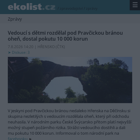
☰
/
zpravodajství
/
zprávy
Zprávy
Vedoucí s dětmi rozdělal pod Pravčickou bránou
oheň, dostal pokutu 10 000 korun
7.8.2026 14:20 | HŘENSKO (
ČTK
)
Diskuse: 3
V jeskyni pod Pravčickou bránou nedaleko Hřenska na Děčínsku si
skupina nezletilých s vedoucím rozdělala oheň, který při odchodu
neuhasila. V národním parku České Švýcarsko přitom platí nejvyšší
možný stupeň požárního rizika. Strážci vedoucího dostihli a dali
mu pokutu 10 000 korun. Informoval o tom národní park na
facebooku.