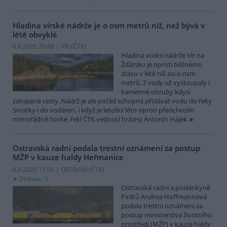
Hladina vírské nádrže je o osm metrů níž, než bývá v
létě obvyklé
6.8.2026 20:48 | VÍR (
ČTK
)
Hladina vodní nádrže Vír na
Žďársku je oproti běžnému
stavu v létě níž asi o osm
metrů. Z vody už vystoupaly i
kamenné obruby kdysi
zatopené cesty. Nádrž je ale pořád schopná přidávat vodu do řeky
Svratky i do vodáren, i když je letošní léto oproti předchozím
mimořádně horké, řekl ČTK vedoucí hrázný Antonín Hájek.
Ostravská radní podala trestní oznámení za postup
MŽP v kauze haldy Heřmanice
6.8.2026 17:50 | OSTRAVA (
ČTK
)
Diskuse: 5
Ostravská radní a poslankyně
Pirátů Andrea Hoffmannová
podala trestní oznámení za
postup ministerstva životního
prostředí (MŽP) v kauze haldy