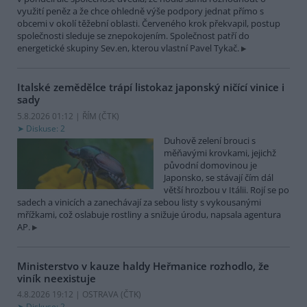
využití peněz a že chce ohledně výše podpory jednat přímo s
obcemi v okolí těžební oblasti. Červeného krok překvapil, postup
společnosti sleduje se znepokojením. Společnost patří do
energetické skupiny Sev.en, kterou vlastní Pavel Tykač.
Italské zemědělce trápí listokaz japonský ničící vinice i
sady
5.8.2026 01:12 | ŘÍM (
ČTK
)
Diskuse: 2
Duhově zelení brouci s
měňavými krovkami, jejichž
původní domovinou je
Japonsko, se stávají čím dál
větší hrozbou v Itálii. Rojí se po
sadech a vinicích a zanechávají za sebou listy s vykousanými
mřížkami, což oslabuje rostliny a snižuje úrodu, napsala agentura
AP.
Ministerstvo v kauze haldy Heřmanice rozhodlo, že
viník neexistuje
4.8.2026 19:12 | OSTRAVA (
ČTK
)
Diskuse: 2