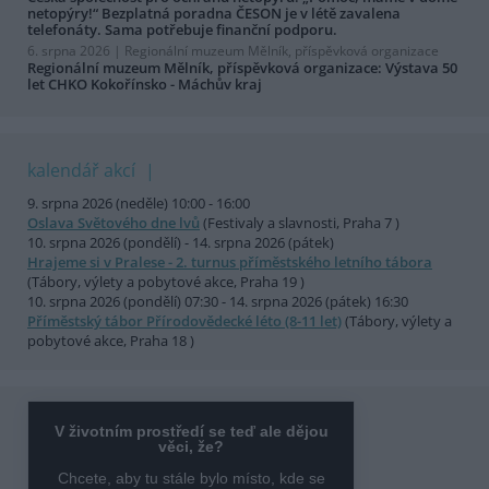
netopýry!“ Bezplatná poradna ČESON je v létě zavalena
telefonáty. Sama potřebuje finanční podporu.
6. srpna 2026 |
Regionální muzeum Mělník, příspěvková organizace
Regionální muzeum Mělník, příspěvková organizace: Výstava 50
let CHKO Kokořínsko - Máchův kraj
kalendář akcí
9. srpna 2026 (neděle) 10:00 - 16:00
Oslava Světového dne lvů
(Festivaly a slavnosti, Praha 7 )
10. srpna 2026 (pondělí) - 14. srpna 2026 (pátek)
Hrajeme si v Pralese - 2. turnus příměstského letního tábora
(Tábory, výlety a pobytové akce, Praha 19 )
10. srpna 2026 (pondělí) 07:30 - 14. srpna 2026 (pátek) 16:30
Příměstský tábor Přírodovědecké léto (8-11 let)
(Tábory, výlety a
pobytové akce, Praha 18 )