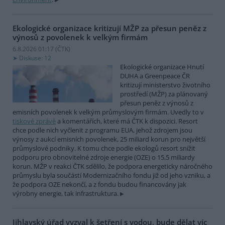
Ekologické organizace kritizují MŽP za přesun peněz z
výnosů z povolenek k velkým firmám
6.8.2026 01:17 (
ČTK
)
Diskuse: 12
Ekologické organizace Hnutí
DUHA a Greenpeace ČR
kritizují ministerstvo životního
prostředí (MŽP) za plánovaný
přesun peněz z výnosů z
emisních povolenek k velkým průmyslovým firmám. Uvedly to v
tiskové zprávě
a komentářích, které má ČTK k dispozici. Resort
chce podle nich vyčlenit z programu EUA, jehož zdrojem jsou
výnosy z aukcí emisních povolenek, 25 miliard korun pro největší
průmyslové podniky. K tomu chce podle ekologů resort snížit
podporu pro obnovitelné zdroje energie (OZE) o 15,5 miliardy
korun. MŽP v reakci ČTK sdělilo, že podpora energeticky náročného
průmyslu byla součástí Modernizačního fondu již od jeho vzniku, a
že podpora OZE nekončí, a z fondu budou financovány jak
výrobny energie, tak infrastruktura.
Jihlavský úřad vyzval k šetření s vodou, bude dělat víc