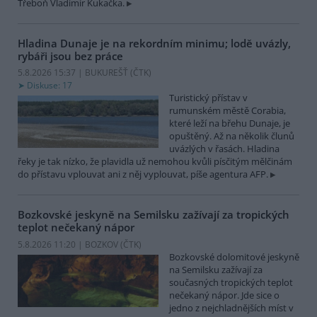
Třeboň Vladimír Kukačka.
Hladina Dunaje je na rekordním minimu; lodě uvázly,
rybáři jsou bez práce
5.8.2026 15:37 | BUKUREŠŤ (
ČTK
)
Diskuse: 17
Turistický přístav v
rumunském městě Corabia,
které leží na břehu Dunaje, je
opuštěný. Až na několik člunů
uvázlých v řasách. Hladina
řeky je tak nízko, že plavidla už nemohou kvůli písčitým mělčinám
do přístavu vplouvat ani z něj vyplouvat, píše agentura AFP.
Bozkovské jeskyně na Semilsku zažívají za tropických
teplot nečekaný nápor
5.8.2026 11:20 | BOZKOV (
ČTK
)
Bozkovské dolomitové jeskyně
na Semilsku zažívají za
současných tropických teplot
nečekaný nápor. Jde sice o
jedno z nejchladnějších míst v