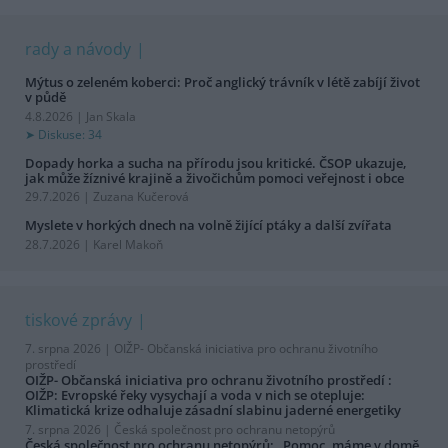
rady a návody
Mýtus o zeleném koberci: Proč anglický trávník v létě zabíjí život
v půdě
4.8.2026 | Jan Skala
Diskuse: 34
Dopady horka a sucha na přírodu jsou kritické. ČSOP ukazuje,
jak může žíznivé krajině a živočichům pomoci veřejnost i obce
29.7.2026 | Zuzana Kučerová
Myslete v horkých dnech na volně žijící ptáky a další zvířata
28.7.2026 | Karel Makoň
tiskové zprávy
7. srpna 2026 |
OIŽP- Občanská iniciativa pro ochranu životního
prostředí
OIŽP- Občanská iniciativa pro ochranu životního prostředí :
OIŽP: Evropské řeky vysychají a voda v nich se otepluje:
Klimatická krize odhaluje zásadní slabinu jaderné energetiky
7. srpna 2026 |
Česká společnost pro ochranu netopýrů
Česká společnost pro ochranu netopýrů: „Pomoc, máme v domě