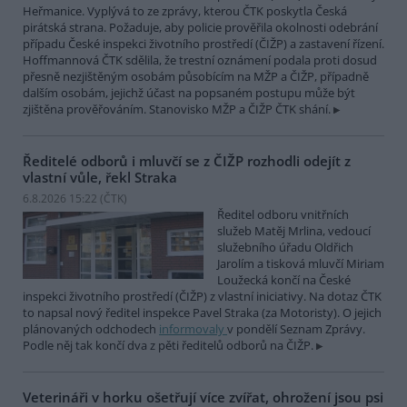
Heřmanice. Vyplývá to ze zprávy, kterou ČTK poskytla Česká
pirátská strana. Požaduje, aby policie prověřila okolnosti odebrání
případu České inspekci životního prostředí (ČIŽP) a zastavení řízení.
Hoffmannová ČTK sdělila, že trestní oznámení podala proti dosud
přesně nezjištěným osobám působícím na MŽP a ČIŽP, případně
dalším osobám, jejichž účast na popsaném postupu může být
zjištěna prověřováním. Stanovisko MŽP a ČIŽP ČTK shání.
Ředitelé odborů i mluvčí se z ČIŽP rozhodli odejít z
vlastní vůle, řekl Straka
6.8.2026 15:22 (
ČTK
)
Ředitel odboru vnitřních
služeb Matěj Mrlina, vedoucí
služebního úřadu Oldřich
Jarolím a tisková mluvčí Miriam
Loužecká končí na České
inspekci životního prostředí (ČIŽP) z vlastní iniciativy. Na dotaz ČTK
to napsal nový ředitel inspekce Pavel Straka (za Motoristy). O jejich
plánovaných odchodech
informovaly
v pondělí Seznam Zprávy.
Podle něj tak končí dva z pěti ředitelů odborů na ČIŽP.
Veterináři v horku ošetřují více zvířat, ohrožení jsou psi