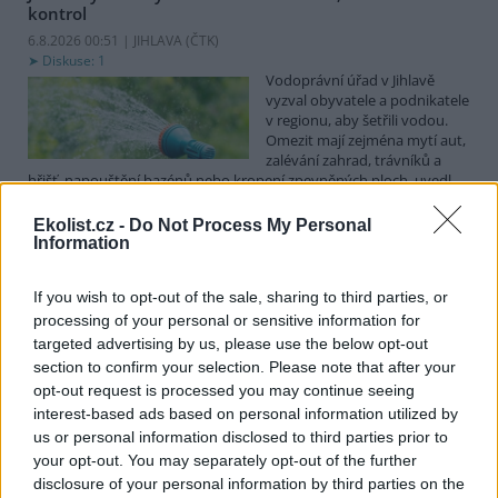
kontrol
6.8.2026 00:51 | JIHLAVA (
ČTK
)
Diskuse: 1
Vodoprávní úřad v Jihlavě
vyzval obyvatele a podnikatele
v regionu, aby šetřili vodou.
Omezit mají zejména mytí aut,
zalévání zahrad, trávníků a
hřišť, napouštění bazénů nebo kropení zpevněných ploch, uvedl
mluvčí radnice Radovan Daněk. Úřad podle něj bude víc
kontrolovat povolené odběry. Výzva k šetření vodou platí pro
Ekolist.cz -
Do Not Process My Personal
všechny obce spadající pod Jihlavu jako obec s rozšířenou
Information
působností.
If you wish to opt-out of the sale, sharing to third parties, or
processing of your personal or sensitive information for
Celníci odhalili gang překupníků papoušků, zajistili
stovku ptáků
targeted advertising by us, please use the below opt-out
section to confirm your selection. Please note that after your
5.8.2026 20:13 (
ČTK
)
Celníci odhalili gang
opt-out request is processed you may continue seeing
překupníků chráněných druhů
interest-based ads based on personal information utilized by
papoušků působící v několika
us or personal information disclosed to third parties prior to
krajích a zajistili asi stovku
your opt-out. You may separately opt-out of the further
ptáků. S odchytem a
disclosure of your personal information by third parties on the
zajištěním zvířat celníkům pomohly zoo v Praze, Zlíně a Ostravě. V