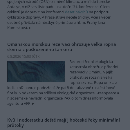
spojených národů (OSN) o změně klimatu, a míří do turecké
Antalye, v níž se v listopadu uskuteční 31. konference. Cílem
cyklistů je dopravit na konferenci
deset návrhů
na podporu
cyklistické dopravy. V Praze stráví necelé tři dny. Včera večer
osobně přivítala náměstkyně primátora hl. m. Prahy Jana
Komrsková.
Ománskou mořskou rezervaci ohrožuje velká ropná
skvrna z poškozeného tankeru
6.8.2026 15:03 (
ČTK
)
Bezprostřední ekologická
katastrofa ohrožuje přírodní
rezervaci v Ománu, v jejíž
blízkosti se rozšířila velká
ropná skvrna. Ropa unikla z
lodi, u níž panuje podezření, že patří do takzvané ruské stínové
flotily. S odkazem na sdělení ekologické organizace Greenpeace a
nizozemské nevládní organizace PAX o tom dnes informovala
agentura AFP.
Kvůli nedostatku deště mají jihočeské řeky minimální
průtoky