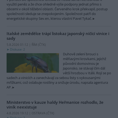
využití peněz a že chce ohledně výše podpory jednat přímo s
obcemi v okolí těžební oblasti. Červeného krok překvapil, postup
společnosti sleduje se znepokojením. Společnost patří do
energetické skupiny Sev.en, kterou vlastní Pavel Tykač.
Italské zemědělce trápí listokaz japonský ničící vinice i
sady
5.8.2026 01:12 | ŘÍM (
ČTK
)
Diskuse: 2
Duhově zelení brouci s
měňavými krovkami, jejichž
původní domovinou je
Japonsko, se stávají čím dál
větší hrozbou v Itálii. Rojí se po
sadech a vinicích a zanechávají za sebou listy s vykousanými
mřížkami, což oslabuje rostliny a snižuje úrodu, napsala agentura
AP.
Ministerstvo v kauze haldy Heřmanice rozhodlo, že
viník neexistuje
4.8.2026 19:12 | OSTRAVA (
ČTK
)
Diskuse: 2