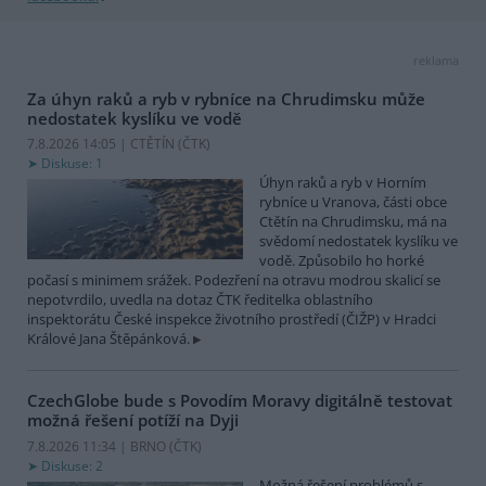
reklama
Za úhyn raků a ryb v rybníce na Chrudimsku může
nedostatek kyslíku ve vodě
7.8.2026 14:05 | CTĚTÍN (
ČTK
)
Diskuse: 1
Úhyn raků a ryb v Horním
rybníce u Vranova, části obce
Ctětín na Chrudimsku, má na
svědomí nedostatek kyslíku ve
vodě. Způsobilo ho horké
počasí s minimem srážek. Podezření na otravu modrou skalicí se
nepotvrdilo, uvedla na dotaz ČTK ředitelka oblastního
inspektorátu České inspekce životního prostředí (ČIŽP) v Hradci
Králové Jana Štěpánková.
CzechGlobe bude s Povodím Moravy digitálně testovat
možná řešení potíží na Dyji
7.8.2026 11:34 | BRNO (
ČTK
)
Diskuse: 2
Možná řešení problémů s