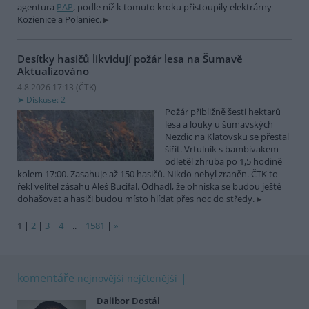
agentura
PAP
, podle níž k tomuto kroku přistoupily elektrárny
Kozienice a Polaniec.
Desítky hasičů likvidují požár lesa na Šumavě
Aktualizováno
4.8.2026 17:13 (
ČTK
)
Diskuse: 2
Požár přibližně šesti hektarů
lesa a louky u šumavských
Nezdic na Klatovsku se přestal
šířit. Vrtulník s bambivakem
odletěl zhruba po 1,5 hodině
kolem 17:00. Zasahuje až 150 hasičů. Nikdo nebyl zraněn. ČTK to
řekl velitel zásahu Aleš Bucifal. Odhadl, že ohniska se budou ještě
dohašovat a hasiči budou místo hlídat přes noc do středy.
1
|
2
|
3
|
4
|
..
|
1581
|
»
komentáře
nejnovější
nejčtenější
Dalibor Dostál