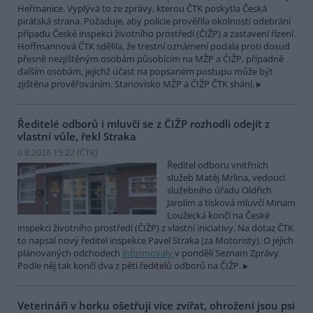
Heřmanice. Vyplývá to ze zprávy, kterou ČTK poskytla Česká
pirátská strana. Požaduje, aby policie prověřila okolnosti odebrání
případu České inspekci životního prostředí (ČIŽP) a zastavení řízení.
Hoffmannová ČTK sdělila, že trestní oznámení podala proti dosud
přesně nezjištěným osobám působícím na MŽP a ČIŽP, případně
dalším osobám, jejichž účast na popsaném postupu může být
zjištěna prověřováním. Stanovisko MŽP a ČIŽP ČTK shání.
Ředitelé odborů i mluvčí se z ČIŽP rozhodli odejít z
vlastní vůle, řekl Straka
6.8.2026 15:22 (
ČTK
)
Ředitel odboru vnitřních
služeb Matěj Mrlina, vedoucí
služebního úřadu Oldřich
Jarolím a tisková mluvčí Miriam
Loužecká končí na České
inspekci životního prostředí (ČIŽP) z vlastní iniciativy. Na dotaz ČTK
to napsal nový ředitel inspekce Pavel Straka (za Motoristy). O jejich
plánovaných odchodech
informovaly
v pondělí Seznam Zprávy.
Podle něj tak končí dva z pěti ředitelů odborů na ČIŽP.
Veterináři v horku ošetřují více zvířat, ohrožení jsou psi