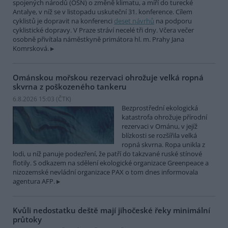
spojených národů (OSN) o změně klimatu, a míří do turecké
Antalye, v níž se v listopadu uskuteční 31. konference. Cílem
cyklistů je dopravit na konferenci
deset návrhů
na podporu
cyklistické dopravy. V Praze stráví necelé tři dny. Včera večer
osobně přivítala náměstkyně primátora hl. m. Prahy Jana
Komrsková.
Ománskou mořskou rezervaci ohrožuje velká ropná
skvrna z poškozeného tankeru
6.8.2026 15:03 (
ČTK
)
Bezprostřední ekologická
katastrofa ohrožuje přírodní
rezervaci v Ománu, v jejíž
blízkosti se rozšířila velká
ropná skvrna. Ropa unikla z
lodi, u níž panuje podezření, že patří do takzvané ruské stínové
flotily. S odkazem na sdělení ekologické organizace Greenpeace a
nizozemské nevládní organizace PAX o tom dnes informovala
agentura AFP.
Kvůli nedostatku deště mají jihočeské řeky minimální
průtoky