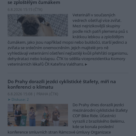
se zploštělým čumákem
6.8.2026 15:15 (
ČTK
)
Veterináři v současných
vedrech ošetřují více zvířat.
Mezi nejrizikovější skupiny
podle nich patří plemena psů s
krátkou lebkou a zploštělým
čumákem, jako jsou například mopsi nebo buldočci, starší jedinci a
zvířata se srdečním onemocněním. Jejich majitelé pro ně
vyhledávají veterinární ošetření nejčastěji kvůli přehřátí organismu,
dehydrataci nebo kolapsu. ČTK to sdělila viceprezidentka Komory
veterinárních lékařů ČR Kateřina Valdhans.
Do Prahy dorazili jezdci cyklistické štafety, míří na
konferenci o klimatu
6.8.2026 15:08 | PRAHA (
ČTK
)
Diskuse: 2
Do Prahy dnes dorazili jezdci
mezinárodní cyklistické štafety
COP Bike Ride. Účastníci
vyrazili z brazilského Belému,
kde se konala poslední
konference smluvních stran Rámcové úmluvy Organizace