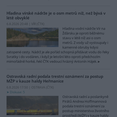
Hladina vírské nádrže je o osm metrů níž, než bývá v
létě obvyklé
6.8.2026 20:48 | VÍR (
ČTK
)
Hladina vodní nádrže Vír na
Žďársku je oproti běžnému
stavu v létě níž asi o osm
metrů. Z vody už vystoupaly i
kamenné obruby kdysi
zatopené cesty. Nádrž je ale pořád schopná přidávat vodu do řeky
Svratky i do vodáren, i když je letošní léto oproti předchozím
mimořádně horké, řekl ČTK vedoucí hrázný Antonín Hájek.
Ostravská radní podala trestní oznámení za postup
MŽP v kauze haldy Heřmanice
6.8.2026 17:50 | OSTRAVA (
ČTK
)
Diskuse: 5
Ostravská radní a poslankyně
Pirátů Andrea Hoffmannová
podala trestní oznámení za
postup ministerstva životního
prostředí (MŽP) v kauze haldy