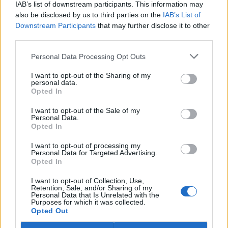
IAB’s list of downstream participants. This information may
ostravské zahradě také papoušci nalezli dočasné útočiště. V
tiskové zprávě na
webu
celníků to oznámila mluvčí Celní správy ČR
also be disclosed by us to third parties on the
IAB’s List of
Martina Kaňková. Případem se zabývá policie.
Downstream Participants
that may further disclose it to other
third parties.
Island vyhostí aktivisty bojující proti lovu velryb,
Personal Data Processing Opt Outs
pronásledovali velrybáře
5.8.2026 19:54 (
ČTK
)
I want to opt-out of the Sharing of my
Islandské úřady nařídily
personal data.
Opted In
vyhoštění 21 aktivistů
bojujících proti lovu velryb
poté, co minulý týden
I want to opt-out of the Sale of my
Personal Data.
pobřežní stráž s policií zabavily
Opted In
jejich loď, která pronásledovala velrybářské plavidlo. Pasažéři lodi
patřící nadaci kanadsko-amerického ekologického aktivisty Paula
I want to opt-out of processing my
Watsona jsou od té doby zadržováni v Reykjavíku. Sám Watson na
Personal Data for Targeted Advertising.
palubě nebyl. Píše o tom agentura AFP s odvoláním na islandskou
Opted In
policii.
I want to opt-out of Collection, Use,
Retention, Sale, and/or Sharing of my
Záchranná stanice v Praze přijímá kvůli vedrům více
Personal Data that Is Unrelated with the
Purposes for which it was collected.
volně žijících zvířat
Opted Out
5.8.2026 17:40 | PRAHA (
ČTK
)
Kvůli vysokým letním