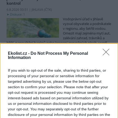
kontrol
6.8.2026 00:51 | JIHLAVA (
ČTK
)
Diskuse: 1
Vodoprávní úřad v Jihlavě
vyzval obyvatele a podnikatele
v regionu, aby šetřili vodou.
Omezit mají zejména mytí aut,
zalévání zahrad, trávníků a
hřišť, napouštění bazénů nebo kropení zpevněných ploch, uvedl
mluvčí radnice Radovan Daněk. Úřad podle něj bude víc
kontrolovat povolené odběry. Výzva k šetření vodou platí pro
Ekolist.cz -
Do Not Process My Personal
všechny obce spadající pod Jihlavu jako obec s rozšířenou
Information
působností.
If you wish to opt-out of the sale, sharing to third parties, or
processing of your personal or sensitive information for
Celníci odhalili gang překupníků papoušků, zajistili
stovku ptáků
targeted advertising by us, please use the below opt-out
section to confirm your selection. Please note that after your
5.8.2026 20:13 (
ČTK
)
Celníci odhalili gang
opt-out request is processed you may continue seeing
překupníků chráněných druhů
interest-based ads based on personal information utilized by
papoušků působící v několika
us or personal information disclosed to third parties prior to
krajích a zajistili asi stovku
your opt-out. You may separately opt-out of the further
ptáků. S odchytem a
disclosure of your personal information by third parties on the
zajištěním zvířat celníkům pomohly zoo v Praze, Zlíně a Ostravě. V