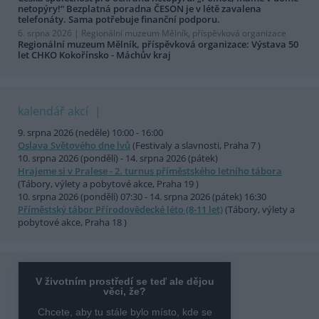
netopýry!“ Bezplatná poradna ČESON je v létě zavalena
telefonáty. Sama potřebuje finanční podporu.
6. srpna 2026 |
Regionální muzeum Mělník, příspěvková organizace
Regionální muzeum Mělník, příspěvková organizace: Výstava 50
let CHKO Kokořínsko - Máchův kraj
kalendář akcí
9. srpna 2026 (neděle) 10:00 - 16:00
Oslava Světového dne lvů
(Festivaly a slavnosti, Praha 7 )
10. srpna 2026 (pondělí) - 14. srpna 2026 (pátek)
Hrajeme si v Pralese - 2. turnus příměstského letního tábora
(Tábory, výlety a pobytové akce, Praha 19 )
10. srpna 2026 (pondělí) 07:30 - 14. srpna 2026 (pátek) 16:30
Příměstský tábor Přírodovědecké léto (8-11 let)
(Tábory, výlety a
pobytové akce, Praha 18 )