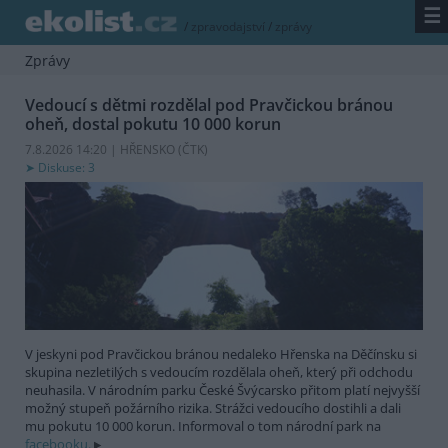
☰
/
zpravodajství
/
zprávy
Zprávy
Vedoucí s dětmi rozdělal pod Pravčickou bránou
oheň, dostal pokutu 10 000 korun
7.8.2026 14:20 | HŘENSKO (
ČTK
)
Diskuse: 3
V jeskyni pod Pravčickou bránou nedaleko Hřenska na Děčínsku si
skupina nezletilých s vedoucím rozdělala oheň, který při odchodu
neuhasila. V národním parku České Švýcarsko přitom platí nejvyšší
možný stupeň požárního rizika. Strážci vedoucího dostihli a dali
mu pokutu 10 000 korun. Informoval o tom národní park na
facebooku.