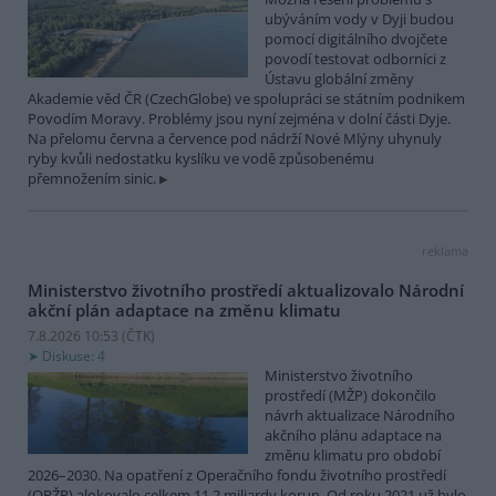
ubýváním vody v Dyji budou
pomocí digitálního dvojčete
povodí testovat odborníci z
Ústavu globální změny
Akademie věd ČR (CzechGlobe) ve spolupráci se státním podnikem
Povodím Moravy. Problémy jsou nyní zejména v dolní části Dyje.
Na přelomu června a července pod nádrží Nové Mlýny uhynuly
ryby kvůli nedostatku kyslíku ve vodě způsobenému
přemnožením sinic.
reklama
Ministerstvo životního prostředí aktualizovalo Národní
akční plán adaptace na změnu klimatu
7.8.2026 10:53 (
ČTK
)
Diskuse: 4
Ministerstvo životního
prostředí (MŽP) dokončilo
návrh aktualizace Národního
akčního plánu adaptace na
změnu klimatu pro období
2026–2030. Na opatření z Operačního fondu životního prostředí
(OPŽP) alokovalo celkem 11,2 miliardy korun. Od roku 2021 už bylo