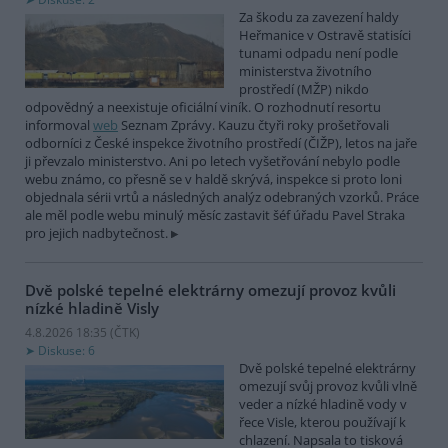
Za škodu za zavezení haldy
Heřmanice v Ostravě statisíci
tunami odpadu není podle
ministerstva životního
prostředí (MŽP) nikdo
odpovědný a neexistuje oficiální viník. O rozhodnutí resortu
informoval
web
Seznam Zprávy. Kauzu čtyři roky prošetřovali
odborníci z České inspekce životního prostředí (ČIŽP), letos na jaře
ji převzalo ministerstvo. Ani po letech vyšetřování nebylo podle
webu známo, co přesně se v haldě skrývá, inspekce si proto loni
objednala sérii vrtů a následných analýz odebraných vzorků. Práce
ale měl podle webu minulý měsíc zastavit šéf úřadu Pavel Straka
pro jejich nadbytečnost.
Dvě polské tepelné elektrárny omezují provoz kvůli
nízké hladině Visly
4.8.2026 18:35 (
ČTK
)
Diskuse: 6
Dvě polské tepelné elektrárny
omezují svůj provoz kvůli vlně
veder a nízké hladině vody v
řece Visle, kterou používají k
chlazení. Napsala to tisková