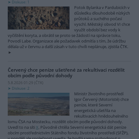
Diskuse: 1
Potok Bylanka v Pardubicích v
důsledku dlouhodobě nízkých
průtoků a suchého počasí
vyschl. Městský obvod VI chce
využít období bez vody k
vyčištění koryta, a obrátil se proto se žádostí na správce toku,
Povodí Labe. Organizace ale požadavek odmítla s tím, že údržbu
dělala už v červnu a další zásah v tuto chvíli neplánuje, zjistila ČTK.
Červený chce peníze ušetřené za rekultivaci rozdělit
obcím podle původní dohody
5.8.2026 01:29 (
ČTK
)
Diskuse: 2
Ministr životního prostředí
Igor Červený (Motoristé) chce
peníze, které Severní
energetická ušetřila na
rekultivacích hnědouhelného
lomu ČSA na Mostecku, rozdělit obcím podle původní dohody.
Uvedl to na síti
X
. Původně chtěla Severní energetická dát peníze
obcím prostřednictvím Státního fondu životního prostředí (SFŽP),
v pondělí ale společnost uvedla, že hodlá sama rozhodnout o