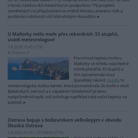
z fondu částkou 8,6 miliard korun podpořeno 776 projektů
zaměřených na přizpůsobení se změně klimatu, prevenci rizik a
posilování odolnosti vůči klimatickým dopadům.
U Mallorky mělo moře přes rekordních 33 stupňů,
uvádí meteorologové
7.8.2026 10:45 (
ČTK
)
Diskuse: 2
Povrchová teplota moře u
Mallorky ve středu odpoledne
mírně přesáhla 33 stupňů a
tím zaznamenala nový
španělský rekord.
Uvedla
to
meteorologická služba Aemet, která poznamenala, že moře v okolí
Baleárských ostrovů a v západním Středomoří je letos
nadprůměrně teplé, což ovlivňuje například také noční teploty na
pobřeží.
Ostrava bojuje s bolševníkem velkolepým v obvodu
Slezská Ostrava
7.8.2026 01:09 | OSTRAVA (
ČTK
)