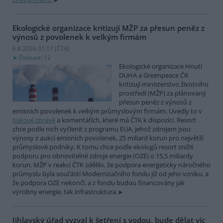
Ekologické organizace kritizují MŽP za přesun peněz z
výnosů z povolenek k velkým firmám
6.8.2026 01:17 (
ČTK
)
Diskuse: 12
Ekologické organizace Hnutí
DUHA a Greenpeace ČR
kritizují ministerstvo životního
prostředí (MŽP) za plánovaný
přesun peněz z výnosů z
emisních povolenek k velkým průmyslovým firmám. Uvedly to v
tiskové zprávě
a komentářích, které má ČTK k dispozici. Resort
chce podle nich vyčlenit z programu EUA, jehož zdrojem jsou
výnosy z aukcí emisních povolenek, 25 miliard korun pro největší
průmyslové podniky. K tomu chce podle ekologů resort snížit
podporu pro obnovitelné zdroje energie (OZE) o 15,5 miliardy
korun. MŽP v reakci ČTK sdělilo, že podpora energeticky náročného
průmyslu byla součástí Modernizačního fondu již od jeho vzniku, a
že podpora OZE nekončí, a z fondu budou financovány jak
výrobny energie, tak infrastruktura.
Jihlavský úřad vyzval k šetření s vodou, bude dělat víc