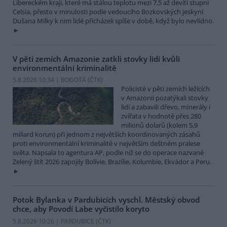
Libereckém kraji, které má stálou teplotu mezi 7,5 až devíti stupni
Celsia, přesto v minulosti podle vedoucího Bozkovských jeskyní
Dušana Milky k nim lidé přicházeli spíše v době, když bylo nevlídno.
V pěti zemích Amazonie zatkli stovky lidí kvůli
environmentální kriminalitě
5.8.2026 10:34 | BOGOTÁ (
ČTK
)
Policisté v pěti zemích ležících
v Amazonii pozatýkali stovky
lidí a zabavili dřevo, minerály i
zvířata v hodnotě přes 280
milionů dolarů (kolem 5,9
miliard korun) při jednom z největších koordinovaných zásahů
proti environmentální kriminalitě v největším deštném pralese
světa. Napsala to agentura AP, podle níž se do operace nazvané
Zelený štít 2026 zapojily Bolívie, Brazílie, Kolumbie, Ekvádor a Peru.
Potok Bylanka v Pardubicích vyschl. Městský obvod
chce, aby Povodí Labe vyčistilo koryto
5.8.2026 10:26 | PARDUBICE (
ČTK
)