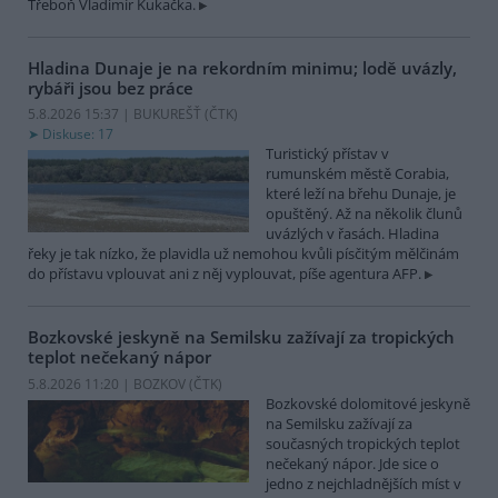
Třeboň Vladimír Kukačka.
Hladina Dunaje je na rekordním minimu; lodě uvázly,
rybáři jsou bez práce
5.8.2026 15:37 | BUKUREŠŤ (
ČTK
)
Diskuse: 17
Turistický přístav v
rumunském městě Corabia,
které leží na břehu Dunaje, je
opuštěný. Až na několik člunů
uvázlých v řasách. Hladina
řeky je tak nízko, že plavidla už nemohou kvůli písčitým mělčinám
do přístavu vplouvat ani z něj vyplouvat, píše agentura AFP.
Bozkovské jeskyně na Semilsku zažívají za tropických
teplot nečekaný nápor
5.8.2026 11:20 | BOZKOV (
ČTK
)
Bozkovské dolomitové jeskyně
na Semilsku zažívají za
současných tropických teplot
nečekaný nápor. Jde sice o
jedno z nejchladnějších míst v