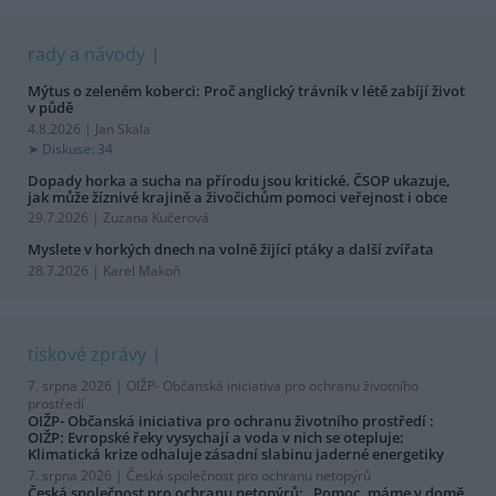
rady a návody
Mýtus o zeleném koberci: Proč anglický trávník v létě zabíjí život
v půdě
4.8.2026 | Jan Skala
Diskuse: 34
Dopady horka a sucha na přírodu jsou kritické. ČSOP ukazuje,
jak může žíznivé krajině a živočichům pomoci veřejnost i obce
29.7.2026 | Zuzana Kučerová
Myslete v horkých dnech na volně žijící ptáky a další zvířata
28.7.2026 | Karel Makoň
tiskové zprávy
7. srpna 2026 |
OIŽP- Občanská iniciativa pro ochranu životního
prostředí
OIŽP- Občanská iniciativa pro ochranu životního prostředí :
OIŽP: Evropské řeky vysychají a voda v nich se otepluje:
Klimatická krize odhaluje zásadní slabinu jaderné energetiky
7. srpna 2026 |
Česká společnost pro ochranu netopýrů
Česká společnost pro ochranu netopýrů: „Pomoc, máme v domě