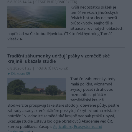
6.8.2026 14:24 | ČESKÉ BUDĚJOVICE (
ČTK
)
Kvůli nedostatku srážek je
téměř ve všech jihočeských
řekách historicky nejmenší
průtok vody. Nejhorší je
situace v rovinatých oblastech,
například na Českobudějovicku. ČTK to řekl hydrolog Tomáš
Vlasák.
Tradiční záhumenky udržují ptáky v zemědělské
krajině, ukázala studie
6.8.2026 01:23 | PRAHA (
ČTK/Ekolist
)
Diskuse: 39
Tradiční záhumenky, tedy
malá políčka, významně
zvyšují počet i druhovou
rozmanitost ptáků v
zemědělské krajině.
Biodiverzitě prospívají také staré stodoly, otevřené půdy, pestré
zahrady a sady, které ptákům poskytují úkryt i vhodná místa ke
hnízdění. V jednolité zemědělské krajině naopak ptáků ubývá,
ukazuje studie Ústavu biologie obratlovců Akademie věd ČR,
kterou publikoval časopis
Agriculture, Ecosystems and
Environment
.