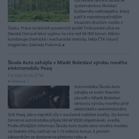
Ostravská radnice začala se
systematickou likvidací
bolševníku velkolepého, který
patří k nejnebezpečnějším
invazním druhům rostlin v
Česku. Práce na lesních pozemcích podél Trnkovecké ulice ve
Slezské Ostravě letos vyjdou na více než 66 000 korun. Město
kombinuje chemické i mechanické metody, řekla ČTK mluvčí
magistrátu Gabriela Pokorná.
Škoda Auto zahájila v Mladé Boleslavi výrobu nového
elektromobilu Peaq
7.8.2026 00:36 (
ČTK
)
Diskuse: 1
Automobilka Škoda Auto
zahájila ve svém hlavním
závodě v Mladé Boleslavi
sériovou výrobu nového plně
elektrického sedmimístného
SUV Peaq. Jde o největší vůz v současné nabídce značky. Do konce
července automobilka přijala téměř 8500 objednávek, uvedla.
Podle dřívějších informací Škoda Auto bude cena nového modelu
na českém trhu začínat na 1,15 milionu korun, k prvním
zákazníkům se dostane na přelomu roku.