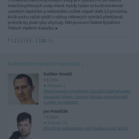
75 milionů metrů krychlových vody je v rybnících o 28 milionů
metrů krychlových vody méně. Každý týden se kvůli extrémně
vysokým teplotám a nedostatku srážek odpaří další 2,5 procenta.
Kvůli suchu začali rybáři s výlovy některých rybníků předčasně,
protože by jinak ryby uhynuly, řekl provozní ředitel Rybářství
Třeboň Vladimír Kukačka.
1
|
2
|
3
|
4
|
..
|
1581
|
»
komentáře
nejnovější
nejčtenější
Dalibor Dostál
8.8.2026
Diskuse: 2
Místo kosení vyprahlých trávníků odstraňování
invazních dřevin. Změny klimatu promění péči
o zeleň ve městech
Jan Palaščák
7.8.2026
Diskuse: 13
Ohrožuje nedostatek vody budoucnost jádra?