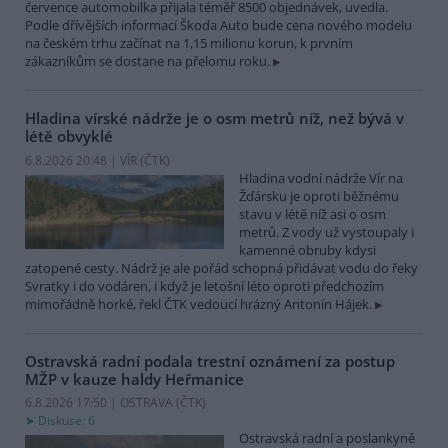
července automobilka přijala téměř 8500 objednávek, uvedla.
Podle dřívějších informací Škoda Auto bude cena nového modelu
na českém trhu začínat na 1,15 milionu korun, k prvním
zákazníkům se dostane na přelomu roku.
Hladina vírské nádrže je o osm metrů níž, než bývá v
létě obvyklé
6.8.2026 20:48 | VÍR (
ČTK
)
Hladina vodní nádrže Vír na
Žďársku je oproti běžnému
stavu v létě níž asi o osm
metrů. Z vody už vystoupaly i
kamenné obruby kdysi
zatopené cesty. Nádrž je ale pořád schopná přidávat vodu do řeky
Svratky i do vodáren, i když je letošní léto oproti předchozím
mimořádně horké, řekl ČTK vedoucí hrázný Antonín Hájek.
Ostravská radní podala trestní oznámení za postup
MŽP v kauze haldy Heřmanice
6.8.2026 17:50 | OSTRAVA (
ČTK
)
Diskuse: 6
Ostravská radní a poslankyně