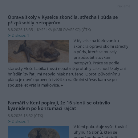
reklama
Oprava školy v Kyselce skončila, střecha i půda se
přizpůsobily netopýrům
8.8.2026 18:35 | KYSELKA (KARLOVARSKO) (
ČTK
)
Diskuse: 1
V Kyselce na Karlovarsku
skončila oprava školní střechy
a půdy, které se musely
přizpůsobit stovkám
netopýrů. Práce se podle
starosty Aleše Labíka (nez.) nepatrně protáhly, ale chod školy ani
hnízdění zvířat jimi nebylo nijak narušeno. Oproti původnímu
plánu je nově opravená i věžička na školní střeše, kam se po
spoustě let vrátila makovice.
Farmáři v Keni popírají, že 16 slonů se otrávilo
kyanidem po konzumaci rajčat
8.8.2026 18:32 (
ČTK
)
Diskuse: 1
V Keni pokračuje vyšetřování
úhynu 16 slonů, kteří se
pravděpodobně otrávili