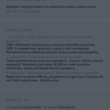
Myslete v horkých dnech na volně žijící ptáky a další zvířata
28.7.2026 | Karel Makoň
tiskové zprávy
7. srpna 2026 |
OIŽP- Občanská iniciativa pro ochranu životního
prostředí
OIŽP- Občanská iniciativa pro ochranu životního prostředí :
OIŽP: Evropské řeky vysychají a voda v nich se otepluje:
Klimatická krize odhaluje zásadní slabinu jaderné energetiky
7. srpna 2026 |
Česká společnost pro ochranu netopýrů
Česká společnost pro ochranu netopýrů: „Pomoc, máme v domě
netopýry!“ Bezplatná poradna ČESON je v létě zavalena
telefonáty. Sama potřebuje finanční podporu.
6. srpna 2026 |
Regionální muzeum Mělník, příspěvková organizace
Regionální muzeum Mělník, příspěvková organizace: Výstava 50
let CHKO Kokořínsko - Máchův kraj
kalendář akcí
10. srpna 2026 (pondělí) - 14. srpna 2026 (pátek)