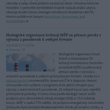
zahrady a sady, které ptákům poskytují úkryt i vhodná místa ke
hnízdění. V jednolité zemědělské krajině naopak ptáků ubývá,
ukazuje studie Ústavu biologie obratlovců Akademie věd ČR,
kterou publikoval časopis
Agriculture, Ecosystems and
Environment
.
Ekologické organizace kritizují MŽP za přesun peněz z
výnosů z povolenek k velkým firmám
6.8.2026 01:17 (
ČTK
)
Diskuse: 12
Ekologické organizace Hnutí
DUHA a Greenpeace ČR
kritizují ministerstvo životního
prostředí (MŽP) za plánovaný
přesun peněz z výnosů z
emisních povolenek k velkým průmyslovým firmám. Uvedly to v
tiskové zprávě
a komentářích, které má ČTK k dispozici. Resort
chce podle nich vyčlenit z programu EUA, jehož zdrojem jsou
výnosy z aukcí emisních povolenek, 25 miliard korun pro největší
průmyslové podniky. K tomu chce podle ekologů resort snížit
podporu pro obnovitelné zdroje energie (OZE) o 15,5 miliardy
korun. MŽP v reakci ČTK sdělilo, že podpora energeticky náročného
průmyslu byla součástí Modernizačního fondu již od jeho vzniku, a