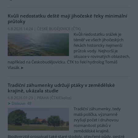
Kvůli nedostatku deště mají jihočeské řeky minimální
průtoky
6.8.2026 14:24 | ČESKÉ BUDĚJOVICE (
ČTK
)
Kvůli nedostatku srážek je
téměř ve všech jihočeských
řekách historicky nejmenší
průtok vody. Nejhorší je
situace v rovinatých oblastech,
například na Českobudějovicku. ČTK to řekl hydrolog Tomáš
Vlasák.
Tradiční záhumenky udržují ptáky v zemědělské
krajině, ukázala studie
6.8.2026 01:23 | PRAHA (
ČTK/Ekolist
)
Diskuse: 48
Tradiční záhumenky, tedy
malá políčka, významně
zvyšují počet i druhovou
rozmanitost ptáků v
zemědělské krajině.
Biodiverzitě prospívají také staré stodoly, otevřené půdy, pestré