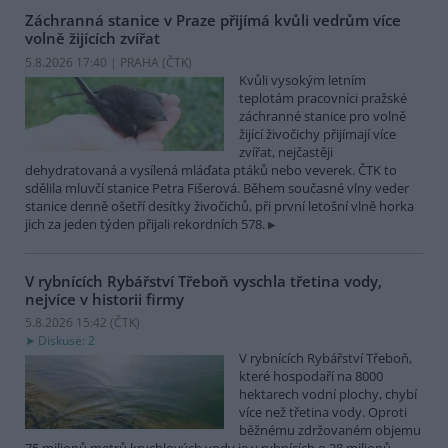
Záchranná stanice v Praze přijímá kvůli vedrům více
volně žijících zvířat
5.8.2026 17:40 | PRAHA (
ČTK
)
Kvůli vysokým letním
teplotám pracovníci pražské
záchranné stanice pro volně
žijící živočichy přijímají více
zvířat, nejčastěji
dehydratovaná a vysílená mláďata ptáků nebo veverek. ČTK to
sdělila mluvčí stanice Petra Fišerová. Během současné vlny veder
stanice denně ošetří desítky živočichů, při první letošní vlně horka
jich za jeden týden přijali rekordních 578.
V rybnících Rybářství Třeboň vyschla třetina vody,
nejvíce v historii firmy
5.8.2026 15:42 (
ČTK
)
Diskuse: 2
V rybnících Rybářství Třeboň,
které hospodaří na 8000
hektarech vodní plochy, chybí
více než třetina vody. Oproti
běžnému zdržovaném objemu