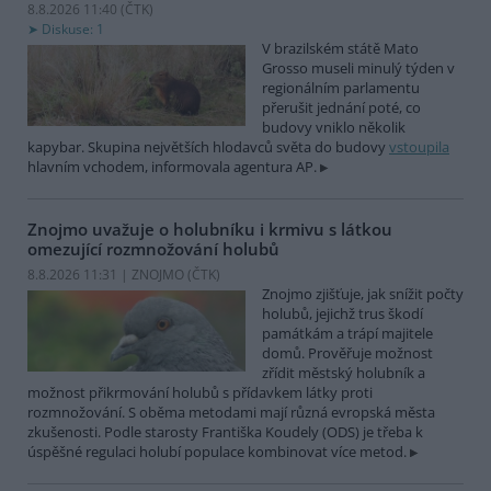
8.8.2026 11:40 (
ČTK
)
Diskuse: 1
V brazilském státě Mato
Grosso museli minulý týden v
regionálním parlamentu
přerušit jednání poté, co
budovy vniklo několik
kapybar. Skupina největších hlodavců světa do budovy
vstoupila
hlavním vchodem, informovala agentura AP.
Znojmo uvažuje o holubníku i krmivu s látkou
omezující rozmnožování holubů
8.8.2026 11:31 | ZNOJMO (
ČTK
)
Znojmo zjišťuje, jak snížit počty
holubů, jejichž trus škodí
památkám a trápí majitele
domů. Prověřuje možnost
zřídit městský holubník a
možnost přikrmování holubů s přídavkem látky proti
rozmnožování. S oběma metodami mají různá evropská města
zkušenosti. Podle starosty Františka Koudely (ODS) je třeba k
úspěšné regulaci holubí populace kombinovat více metod.