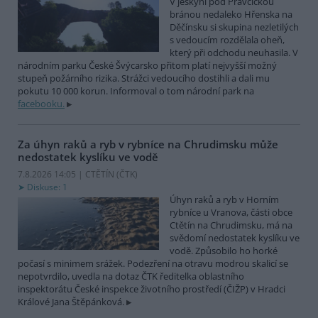
V jeskyni pod Pravčickou
bránou nedaleko Hřenska na
Děčínsku si skupina nezletilých
s vedoucím rozdělala oheň,
který při odchodu neuhasila. V
národním parku České Švýcarsko přitom platí nejvyšší možný
stupeň požárního rizika. Strážci vedoucího dostihli a dali mu
pokutu 10 000 korun. Informoval o tom národní park na
facebooku.
Za úhyn raků a ryb v rybníce na Chrudimsku může
nedostatek kyslíku ve vodě
7.8.2026 14:05 | CTĚTÍN (
ČTK
)
Diskuse: 1
Úhyn raků a ryb v Horním
rybníce u Vranova, části obce
Ctětín na Chrudimsku, má na
svědomí nedostatek kyslíku ve
vodě. Způsobilo ho horké
počasí s minimem srážek. Podezření na otravu modrou skalicí se
nepotvrdilo, uvedla na dotaz ČTK ředitelka oblastního
inspektorátu České inspekce životního prostředí (ČIŽP) v Hradci
Králové Jana Štěpánková.