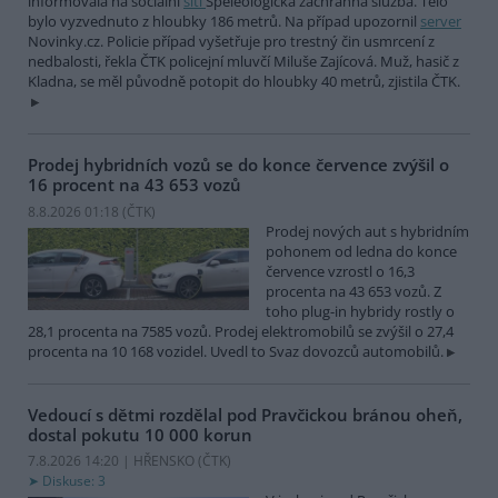
informovala na sociální
síti
Speleologická záchranná služba. Tělo
bylo vyzvednuto z hloubky 186 metrů. Na případ upozornil
server
Novinky.cz. Policie případ vyšetřuje pro trestný čin usmrcení z
nedbalosti, řekla ČTK policejní mluvčí Miluše Zajícová. Muž, hasič z
Kladna, se měl původně potopit do hloubky 40 metrů, zjistila ČTK.
Prodej hybridních vozů se do konce července zvýšil o
16 procent na 43 653 vozů
8.8.2026 01:18 (
ČTK
)
Prodej nových aut s hybridním
pohonem od ledna do konce
července vzrostl o 16,3
procenta na 43 653 vozů. Z
toho plug-in hybridy rostly o
28,1 procenta na 7585 vozů. Prodej elektromobilů se zvýšil o 27,4
procenta na 10 168 vozidel. Uvedl to Svaz dovozců automobilů.
Vedoucí s dětmi rozdělal pod Pravčickou bránou oheň,
dostal pokutu 10 000 korun
7.8.2026 14:20 | HŘENSKO (
ČTK
)
Diskuse: 3