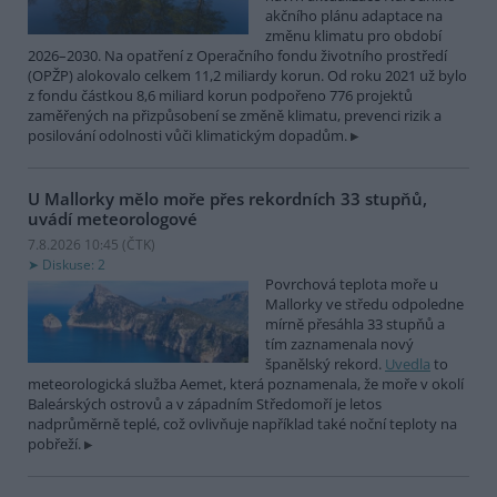
akčního plánu adaptace na
změnu klimatu pro období
2026–2030. Na opatření z Operačního fondu životního prostředí
(OPŽP) alokovalo celkem 11,2 miliardy korun. Od roku 2021 už bylo
z fondu částkou 8,6 miliard korun podpořeno 776 projektů
zaměřených na přizpůsobení se změně klimatu, prevenci rizik a
posilování odolnosti vůči klimatickým dopadům.
U Mallorky mělo moře přes rekordních 33 stupňů,
uvádí meteorologové
7.8.2026 10:45 (
ČTK
)
Diskuse: 2
Povrchová teplota moře u
Mallorky ve středu odpoledne
mírně přesáhla 33 stupňů a
tím zaznamenala nový
španělský rekord.
Uvedla
to
meteorologická služba Aemet, která poznamenala, že moře v okolí
Baleárských ostrovů a v západním Středomoří je letos
nadprůměrně teplé, což ovlivňuje například také noční teploty na
pobřeží.