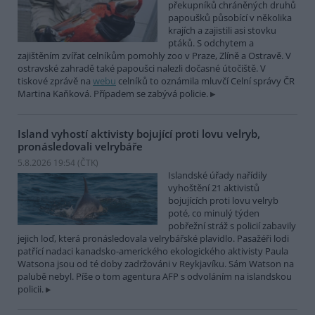
překupníků chráněných druhů
papoušků působící v několika
krajích a zajistili asi stovku
ptáků. S odchytem a
zajištěním zvířat celníkům pomohly zoo v Praze, Zlíně a Ostravě. V
ostravské zahradě také papoušci nalezli dočasné útočiště. V
tiskové zprávě na
webu
celníků to oznámila mluvčí Celní správy ČR
Martina Kaňková. Případem se zabývá policie.
Island vyhostí aktivisty bojující proti lovu velryb,
pronásledovali velrybáře
5.8.2026 19:54 (
ČTK
)
Islandské úřady nařídily
vyhoštění 21 aktivistů
bojujících proti lovu velryb
poté, co minulý týden
pobřežní stráž s policií zabavily
jejich loď, která pronásledovala velrybářské plavidlo. Pasažéři lodi
patřící nadaci kanadsko-amerického ekologického aktivisty Paula
Watsona jsou od té doby zadržováni v Reykjavíku. Sám Watson na
palubě nebyl. Píše o tom agentura AFP s odvoláním na islandskou
policii.