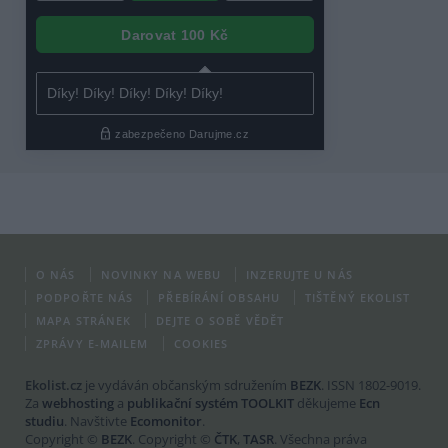
O NÁS
NOVINKY NA WEBU
INZERUJTE U NÁS
PODPOŘTE NÁS
PŘEBÍRÁNÍ OBSAHU
TIŠTĚNÝ EKOLIST
MAPA STRÁNEK
DEJTE O SOBĚ VĚDĚT
ZPRÁVY E-MAILEM
COOKIES
Ekolist.cz
je vydáván občanským sdružením
BEZK
. ISSN 1802-9019.
Za
webhosting
a
publikační systém TOOLKIT
děkujeme
Ecn
studiu
. Navštivte
Ecomonitor
.
Copyright ©
BEZK
. Copyright ©
ČTK
,
TASR
. Všechna práva