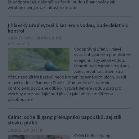
že podpora OZE nekončí, a z fondu budou financovány jak
výrobny energie, tak infrastruktura.
Jihlavský úřad vyzval k šetření s vodou, bude dělat víc
kontrol
6.8.2026 00:51 | JIHLAVA (
ČTK
)
Diskuse: 1
Vodoprávní úřad v Jihlavě
vyzval obyvatele a podnikatele
v regionu, aby šetřili vodou.
Omezit mají zejména mytí aut,
zalévání zahrad, trávníků a
hřišť, napouštění bazénů nebo kropení zpevněných ploch, uvedl
mluvčí radnice Radovan Daněk. Úřad podle něj bude víc
kontrolovat povolené odběry. Výzva k šetření vodou platí pro
všechny obce spadající pod Jihlavu jako obec s rozšířenou
působností.
Celníci odhalili gang překupníků papoušků, zajistili
stovku ptáků
5.8.2026 20:13 (
ČTK
)
Celníci odhalili gang