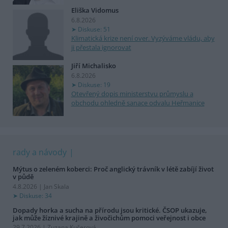
Eliška Vidomus
6.8.2026
Diskuse: 51
Klimatická krize není over. Vyzýváme vládu, aby
ji přestala ignorovat
Jiří Michalisko
6.8.2026
Diskuse: 19
Otevřený dopis ministerstvu průmyslu a
obchodu ohledně sanace odvalu Heřmanice
rady a návody
Mýtus o zeleném koberci: Proč anglický trávník v létě zabíjí život
v půdě
4.8.2026 | Jan Skala
Diskuse: 34
Dopady horka a sucha na přírodu jsou kritické. ČSOP ukazuje,
jak může žíznivé krajině a živočichům pomoci veřejnost i obce
29.7.2026 | Zuzana Kučerová