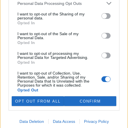
plánovaných odchodech
informovaly
v pondělí Seznam Zprávy.
Personal Data Processing Opt Outs
Podle něj tak končí dva z pěti ředitelů odborů na ČIŽP.
I want to opt-out of the Sharing of my
personal data.
Veterináři v horku ošetřují více zvířat, ohrožení jsou psi
Opted In
se zploštělým čumákem
6.8.2026 15:15 (
ČTK
)
I want to opt-out of the Sale of my
Personal Data.
Veterináři v současných
Opted In
vedrech ošetřují více zvířat.
Mezi nejrizikovější skupiny
I want to opt-out of processing my
podle nich patří plemena psů s
Personal Data for Targeted Advertising.
krátkou lebkou a zploštělým
Opted In
čumákem, jako jsou například mopsi nebo buldočci, starší jedinci a
zvířata se srdečním onemocněním. Jejich majitelé pro ně
I want to opt-out of Collection, Use,
vyhledávají veterinární ošetření nejčastěji kvůli přehřátí organismu,
Retention, Sale, and/or Sharing of my
dehydrataci nebo kolapsu. ČTK to sdělila viceprezidentka Komory
Personal Data that Is Unrelated with the
veterinárních lékařů ČR Kateřina Valdhans.
Purposes for which it was collected.
Opted Out
Do Prahy dorazili jezdci cyklistické štafety, míří na
OPT OUT FROM ALL
CONFIRM
konferenci o klimatu
6.8.2026 15:08 | PRAHA (
ČTK
)
Diskuse: 2
Data Deletion
Data Access
Privacy Policy
Do Prahy dnes dorazili jezdci