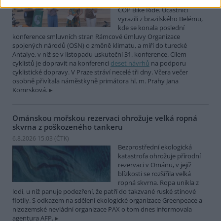
mezinárodní cyklistické štafety
COP Bike Ride. Účastníci
vyrazili z brazilského Belému,
kde se konala poslední
konference smluvních stran Rámcové úmluvy Organizace
spojených národů (OSN) o změně klimatu, a míří do turecké
Antalye, v níž se v listopadu uskuteční 31. konference. Cílem
cyklistů je dopravit na konferenci
deset návrhů
na podporu
cyklistické dopravy. V Praze stráví necelé tři dny. Včera večer
osobně přivítala náměstkyně primátora hl. m. Prahy Jana
Komrsková.
Ománskou mořskou rezervaci ohrožuje velká ropná
skvrna z poškozeného tankeru
6.8.2026 15:03 (
ČTK
)
Bezprostřední ekologická
katastrofa ohrožuje přírodní
rezervaci v Ománu, v jejíž
blízkosti se rozšířila velká
ropná skvrna. Ropa unikla z
lodi, u níž panuje podezření, že patří do takzvané ruské stínové
flotily. S odkazem na sdělení ekologické organizace Greenpeace a
nizozemské nevládní organizace PAX o tom dnes informovala
agentura AFP.