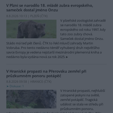
V Plzni se narodilo 18. mládě zubra evropského,
sameček dostal jméno Onzu
8.8.2026 10:13 | PLZEŇ (
ČTK
)
V plzeňské zoologické zahradě
se narodilo 18. mládě zubra
evropského od roku 1997, kdy
tato zoo zubry chová.
Sameček dostal jméno Onzu.
Stádo má teď pět členů. ČTK to řekl mluvčí zahrady Martin
Vobruba. Pro tento nedávno téměř vyhubený druh největšího
savce Evropy je vedena nejstarší mezinárodní plemenná kniha a
nedávno byla vydána nová za rok 2025.
V Hranické propasti na Přerovsku zemřel při
průzkumném ponoru potápěč
8.8.2026 09:58 | HRANICE (
ČTK
)
Diskuse: 1
V Hranické propasti, nejhlubší
zatopené jeskyni na světě,
zemřel potápěč. Tragická
událost se stala ve středu při
průzkumném ponoru,