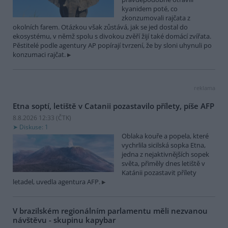
kyanidem poté, co
zkonzumovali rajčata z
okolních farem. Otázkou však zůstává, jak se jed dostal do
ekosystému, v němž spolu s divokou zvěří žijí také domácí zvířata.
Pěstitelé podle agentury AP popírají tvrzení, že by sloni uhynuli po
konzumaci rajčat.
reklama
Etna soptí, letiště v Catanii pozastavilo přílety, píše AFP
8.8.2026 12:33 (
ČTK
)
Diskuse: 1
Oblaka kouře a popela, které
vychrlila sicilská sopka Etna,
jedna z nejaktivnějších sopek
světa, přiměly dnes letiště v
Katánii pozastavit přílety
letadel, uvedla agentura AFP.
V brazilském regionálním parlamentu měli nezvanou
návštěvu - skupinu kapybar