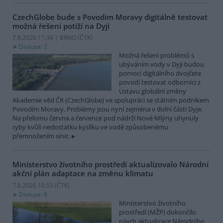
CzechGlobe bude s Povodím Moravy digitálně testovat
možná řešení potíží na Dyji
7.8.2026 11:34 | BRNO (
ČTK
)
Diskuse: 2
Možná řešení problémů s
ubýváním vody v Dyji budou
pomocí digitálního dvojčete
povodí testovat odborníci z
Ústavu globální změny
Akademie věd ČR (CzechGlobe) ve spolupráci se státním podnikem
Povodím Moravy. Problémy jsou nyní zejména v dolní části Dyje.
Na přelomu června a července pod nádrží Nové Mlýny uhynuly
ryby kvůli nedostatku kyslíku ve vodě způsobenému
přemnožením sinic.
Ministerstvo životního prostředí aktualizovalo Národní
akční plán adaptace na změnu klimatu
7.8.2026 10:53 (
ČTK
)
Diskuse: 8
Ministerstvo životního
prostředí (MŽP) dokončilo
návrh aktualizace Národního