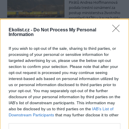
Pirátů Andrea Hoffmannová
podala trestní oznámení za
postup ministerstva životního
prostředí (MŽP) v kauze haldy
Heřmanice. Vyplývá to ze zprávy, kterou ČTK poskytla Česká
pirátská strana. Požaduje, aby policie prověřila okolnosti odebrání
Ekolist.cz -
Do Not Process My Personal
případu České inspekci životního prostředí (ČIŽP) a zastavení řízení.
Information
Hoffmannová ČTK sdělila, že trestní oznámení podala proti dosud
přesně nezjištěným osobám působícím na MŽP a ČIŽP, případně
If you wish to opt-out of the sale, sharing to third parties, or
dalším osobám, jejichž účast na popsaném postupu může být
zjištěna prověřováním. Stanovisko MŽP a ČIŽP ČTK shání.
processing of your personal or sensitive information for
targeted advertising by us, please use the below opt-out
section to confirm your selection. Please note that after your
Ředitelé odborů i mluvčí se z ČIŽP rozhodli odejít z
opt-out request is processed you may continue seeing
vlastní vůle, řekl Straka
interest-based ads based on personal information utilized by
6.8.2026 15:22 (
ČTK
)
us or personal information disclosed to third parties prior to
Diskuse: 1
your opt-out. You may separately opt-out of the further
Ředitel odboru vnitřních
disclosure of your personal information by third parties on the
služeb Matěj Mrlina, vedoucí
IAB’s list of downstream participants. This information may
služebního úřadu Oldřich
Jarolím a tisková mluvčí Miriam
also be disclosed by us to third parties on the
IAB’s List of
Loužecká končí na České
Downstream Participants
that may further disclose it to other
inspekci životního prostředí (ČIŽP) z vlastní iniciativy. Na dotaz ČTK
third parties.
to napsal nový ředitel inspekce Pavel Straka (za Motoristy). O jejich