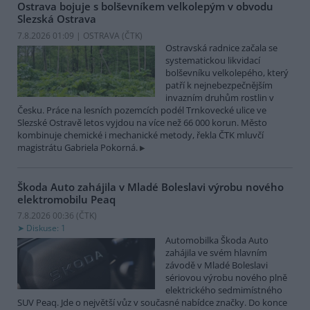
Ostrava bojuje s bolševníkem velkolepým v obvodu
Slezská Ostrava
7.8.2026 01:09 | OSTRAVA (
ČTK
)
Ostravská radnice začala se
systematickou likvidací
bolševníku velkolepého, který
patří k nejnebezpečnějším
invazním druhům rostlin v
Česku. Práce na lesních pozemcích podél Trnkovecké ulice ve
Slezské Ostravě letos vyjdou na více než 66 000 korun. Město
kombinuje chemické i mechanické metody, řekla ČTK mluvčí
magistrátu Gabriela Pokorná.
Škoda Auto zahájila v Mladé Boleslavi výrobu nového
elektromobilu Peaq
7.8.2026 00:36 (
ČTK
)
Diskuse: 1
Automobilka Škoda Auto
zahájila ve svém hlavním
závodě v Mladé Boleslavi
sériovou výrobu nového plně
elektrického sedmimístného
SUV Peaq. Jde o největší vůz v současné nabídce značky. Do konce