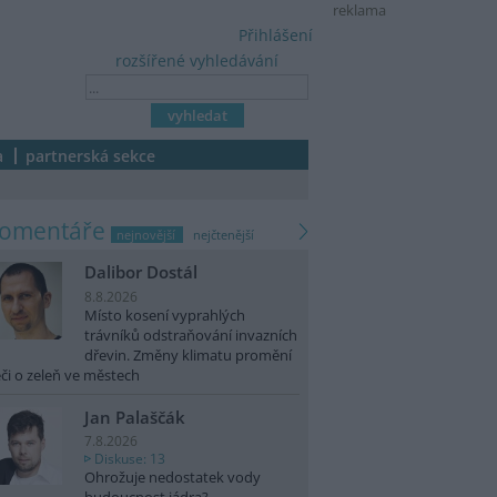
reklama
Přihlášení
rozšířené vyhledávání
a
partnerská sekce
komentáře
nejnovější
nejčtenější
Dalibor Dostál
8.8.2026
Místo kosení vyprahlých
trávníků odstraňování invazních
dřevin. Změny klimatu promění
či o zeleň ve městech
Jan Palaščák
7.8.2026
Diskuse: 13
Ohrožuje nedostatek vody