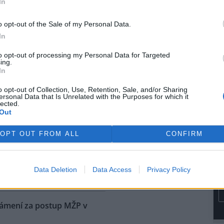
In
rvence automobilka přijala
dřívějších informací Škoda
o opt-out of the Sale of my Personal Data.
kém trhu začínat na 1,15
In
e dostane na přelomu roku.
to opt-out of processing my Personal Data for Targeted
ing.
ů níž, než bývá v létě
In
o opt-out of Collection, Use, Retention, Sale, and/or Sharing
ersonal Data that Is Unrelated with the Purposes for which it
na vodní nádrže Vír na
lected.
ku je oproti běžnému stavu v
Out
níž asi o osm metrů. Z vody už
upaly i kamenné obruby kdysi
OPT OUT FROM ALL
CONFIRM
ené cesty. Nádrž je ale pořád
i do vodáren, i když je letošní
ké, řekl ČTK vedoucí hrázný
Data Deletion
Data Access
Privacy Policy
námení za postup MŽP v