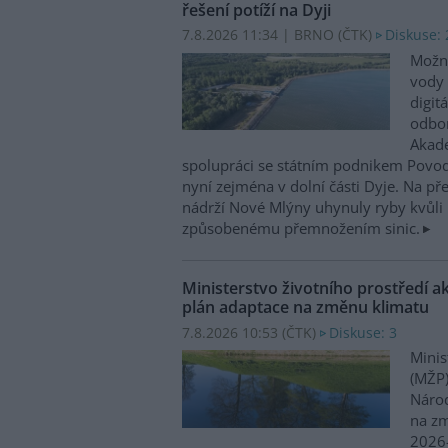
řešení potíží na Dyji
7.8.2026 11:34 | BRNO (
ČTK
)
Diskuse: 
Možn
vody 
digit
odbor
Akade
spolupráci se státním podnikem Povo
nyní zejména v dolní části Dyje. Na p
nádrží Nové Mlýny uhynuly ryby kvůli 
způsobenému přemnožením sinic.
Ministerstvo životního prostředí a
plán adaptace na změnu klimatu
7.8.2026 10:53 (
ČTK
)
Diskuse: 3
Minis
(MŽP)
Národ
na zm
2026–