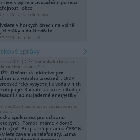
íznivé krajině a živočichům pomoci
eřejnost i obce
9.7.2026 | Zuzana Kučerová
yslete v horkých dnech na volně
ijící ptáky a další zvířata
8.7.2026 | Karel Makoň
tiskové zprávy
. srpna 2026 |
OIŽP- Občanská iniciativa pro
chranu životního prostředí
IŽP- Občanská iniciativa pro
chranu životního prostředí : OIŽP:
vropské řeky vysychají a voda v nich
e otepluje: Klimatická krize odhaluje
ásadní slabinu jaderné energetiky
. srpna 2026 |
Česká společnost pro ochranu
etopýrů
eská společnost pro ochranu
etopýrů: „Pomoc, máme v domě
etopýry!“ Bezplatná poradna ČESON
e v létě zavalena telefonáty. Sama
otřebuje finanční podporu.