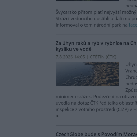
neuha
Švýcarsko přitom platí nejvyšší možný 
Strážci vedoucího dostihli a dali mu p
Informoval o tom národní park na
fac
Za úhyn raků a ryb v rybníce na 
kyslíku ve vodě
7.8.2026 14:05 | CTĚTÍN (
ČTK
)
Úhyn 
Vrano
Chru
nedos
Způso
minimem srážek. Podezření na otravu 
uvedla na dotaz ČTK ředitelka oblastn
inspekce životního prostředí (ČIŽP) v 
CzechGlobe bude s Povodím Moravy