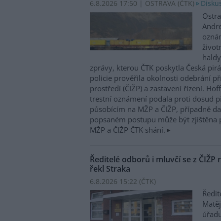
6.8.2026 17:50 | OSTRAVA (
ČTK
)
Diskus
Ostra
Andre
oznám
život
haldy
zprávy, kterou ČTK poskytla Česká pirá
policie prověřila okolnosti odebrání p
prostředí (ČIŽP) a zastavení řízení. Ho
trestní oznámení podala proti dosud 
působícím na MŽP a ČIŽP, případně dal
popsaném postupu může být zjištěna 
MŽP a ČIŽP ČTK shání.
Ředitelé odborů i mluvčí se z ČIŽP r
řekl Straka
6.8.2026 15:22 (
ČTK
)
Ředit
Matěj
úřadu