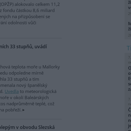
ž
 (OPŽP) alokovalo celkem 11,2
v
z fondu částkou 8,6 miliard
2
ných na přizpůsobení se
vání odolnosti vůči
M
ž
2
ích 33 stupňů, uvádí
7
o
hová teplota moře u Mallorky
O
ředu odpoledne mírně
o
E
hla 33 stupňů a tím
s
amenala nový španělský
z
rd.
Uvedla
to meteorologická
moře v okolí Baleárských
7
tos nadprůměrně teplé, což
n
na pobřeží.
Č
n
n
j
kolepým v obvodu Slezská
p