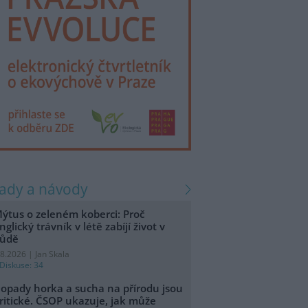
rady a návody
ýtus o zeleném koberci: Proč
nglický trávník v létě zabíjí život v
ůdě
.8.2026 | Jan Skala
Diskuse: 34
opady horka a sucha na přírodu jsou
ritické. ČSOP ukazuje, jak může