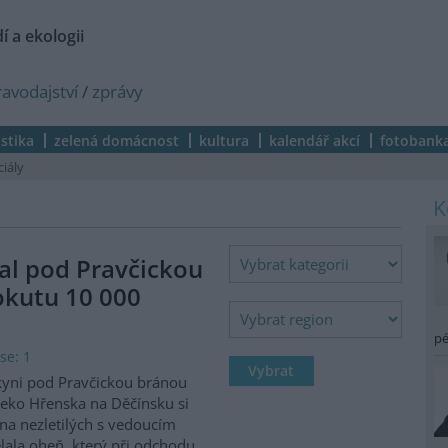
í a ekologii
ravodajství
/
zprávy
istika
zelená domácnost
kultura
kalendář akcí
fotobank
ciály
al pod Pravčickou
okutu 10 000
pé
se: 1
kyni pod Pravčickou bránou
eko Hřenska na Děčínsku si
na nezletilých s vedoucím
lala oheň, který při odchodu