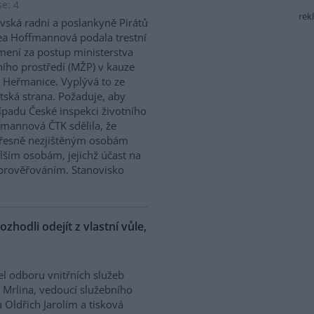
e: 4
rek
vská radní a poslankyně Pirátů
a Hoffmannová podala trestní
ení za postup ministerstva
ního prostředí (MŽP) v kauze
 Heřmanice. Vyplývá to ze
tská strana. Požaduje, aby
řípadu České inspekci životního
ffmannová ČTK sdělila, že
přesně nezjištěným osobám
ším osobám, jejichž účast na
prověřováním. Stanovisko
ozhodli odejít z vlastní vůle,
el odboru vnitřních služeb
 Mrlina, vedoucí služebního
 Oldřich Jarolím a tisková