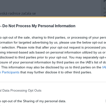
6
p
vská radnice začala se
R
matickou likvidací bolševníku
p
lepého, který patří k
l
 -
Do Not Process My Personal Information
ebezpečnějším invazním
m rostlin v Česku. Práce na
to opt-out of the sale, sharing to third parties, or processing of your per
ice ve Slezské Ostravě letos
formation for targeted advertising by us, please use the below opt-out s
to kombinuje chemické i
r selection. Please note that after your opt-out request is processed y
magistrátu Gabriela Pokorná.
8
eing interest-based ads based on personal information utilized by us or
K
disclosed to third parties prior to your opt-out. You may separately opt-
O
losure of your personal information by third parties on the IAB’s list of
lavi výrobu nového
. This information may also be disclosed by us to third parties on the
IA
9
O
Participants
that may further disclose it to other third parties.
s
obilka Škoda Auto zahájila ve
1
(
 hlavním závodě v Mladé
l Data Processing Opt Outs
H
lavi sériovou výrobu nového
p
elektrického sedmimístného
a
o opt-out of the Sharing of my personal data.
eaq. Jde o největší vůz v