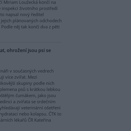
í Miriam Loužecká končí na
 inspekci životního prostředí
K to napsal nový ředitel
 O jejich plánovaných odchodech
Podle něj tak končí dva z pěti
řat, ohrožení jsou psi se
ináři v současných vedrech
ují více zvířat. Mezi
zikovější skupiny podle nich
 plemena psů s krátkou lebkou
oštělým čumákem, jako jsou
edinci a zvířata se srdečním
hledávají veterinární ošetření
ehydrataci nebo kolapsu. ČTK to
árních lékařů ČR Kateřina