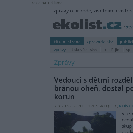
reklama
reklama
zprávy o přírodě, životním prostřed
/
zp
titulní strana
zpravodajství
public
zprávy
tiskové zprávy
co píší jiní
spe
Zprávy
Vedoucí s dětmi rozděl
bránou oheň, dostal p
korun
7.8.2026 14:20 | HŘENSKO (
ČTK
)
Disku
V jes
nedal
skupi
rozdě