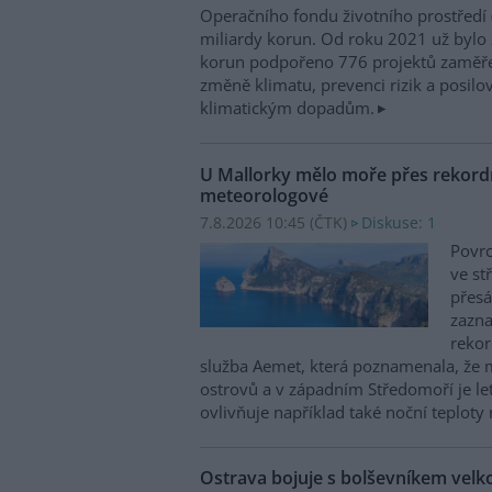
Operačního fondu životního prostředí
miliardy korun. Od roku 2021 už bylo 
korun podpořeno 776 projektů zaměře
změně klimatu, prevenci rizik a posilo
klimatickým dopadům.
U Mallorky mělo moře přes rekordn
meteorologové
7.8.2026 10:45 (
ČTK
)
Diskuse: 1
Povrc
ve st
přesá
zazn
reko
služba Aemet, která poznamenala, že 
ostrovů a v západním Středomoří je le
ovlivňuje například také noční teploty 
Ostrava bojuje s bolševníkem vel