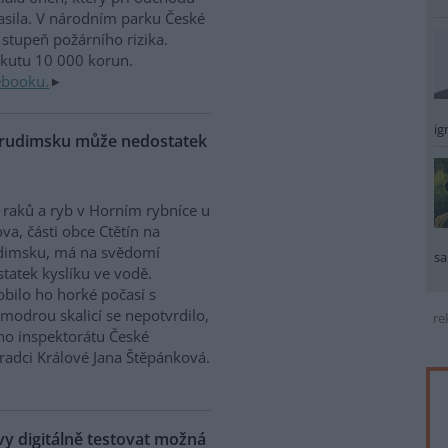
sila. V národním parku České
stupeň požárního rizika.
okutu 10 000 korun.
ebooku.
ig
Chrudimsku může nedostatek
raků a ryb v Horním rybníce u
va, části obce Ctětín na
dimsku, má na svědomí
sa
tatek kyslíku ve vodě.
bilo ho horké počasí s
modrou skalicí se nepotvrdilo,
re
ího inspektorátu České
Hradci Králové Jana Štěpánková.
 digitálně testovat možná