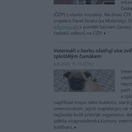
mluvč
České
(ČIŽP) z vlastní iniciativy. Na dotaz ČT
inspekce Pavel Straka (za Motoristy).
informovaly
v pondělí Seznam Zprávy. 
ředitelů odborů na ČIŽP.
Veterináři v horku ošetřují více zví
zploštělým čumákem
6.8.2026 15:15 (
ČTK
)
Veter
ošetř
nejri
patří
a zpl
například mopsi nebo buldočci, starší j
onemocněním. Jejich majitelé pro ně vy
nejčastěji kvůli přehřátí organismu, d
sdělila viceprezidentka Komory veterin
Valdhans.