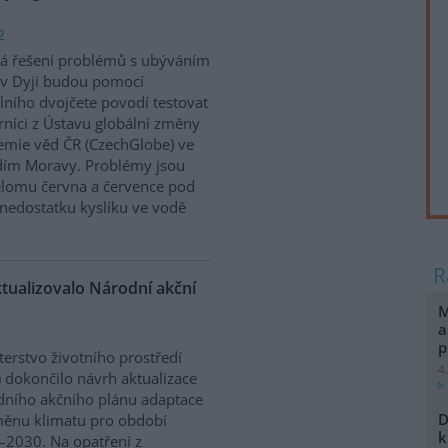
2
á řešení problémů s ubýváním
v Dyji budou pomocí
álního dvojčete povodí testovat
níci z Ústavu globální změny
mie věd ČR (CzechGlobe) ve
dím Moravy. Problémy jsou
řelomu června a července pod
nedostatku kyslíku ve vodě
ktualizovalo Národní akční
M
a
p
terstvo životního prostředí
4
 dokončilo návrh aktualizace
ního akčního plánu adaptace
D
ěnu klimatu pro období
k
2030. Na opatření z