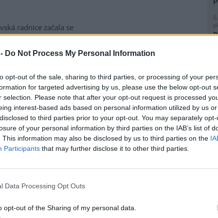
6
p
vská radnice začala se
R
matickou likvidací bolševníku
p
lepého, který patří k
l
 -
Do Not Process My Personal Information
ebezpečnějším invazním
m rostlin v Česku. Práce na
to opt-out of the sale, sharing to third parties, or processing of your per
ice ve Slezské Ostravě letos
formation for targeted advertising by us, please use the below opt-out s
to kombinuje chemické i
r selection. Please note that after your opt-out request is processed y
magistrátu Gabriela Pokorná.
8
eing interest-based ads based on personal information utilized by us or
K
disclosed to third parties prior to your opt-out. You may separately opt-
O
losure of your personal information by third parties on the IAB’s list of
lavi výrobu nového
. This information may also be disclosed by us to third parties on the
IA
9
O
Participants
that may further disclose it to other third parties.
s
obilka Škoda Auto zahájila ve
1
(
 hlavním závodě v Mladé
l Data Processing Opt Outs
H
lavi sériovou výrobu nového
p
elektrického sedmimístného
a
o opt-out of the Sharing of my personal data.
eaq. Jde o největší vůz v