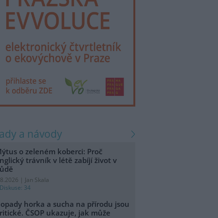
rady a návody
ýtus o zeleném koberci: Proč
nglický trávník v létě zabíjí život v
ůdě
.8.2026 | Jan Skala
Diskuse: 34
opady horka a sucha na přírodu jsou
ritické. ČSOP ukazuje, jak může