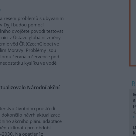
2
á řešení problémů s ubýváním
v Dyji budou pomocí
álního dvojčete povodí testovat
níci z Ústavu globální změny
mie věd ČR (CzechGlobe) ve
dím Moravy. Problémy jsou
řelomu června a července pod
nedostatku kyslíku ve vodě
ktualizovalo Národní akční
M
a
p
terstvo životního prostředí
4
 dokončilo návrh aktualizace
ního akčního plánu adaptace
D
ěnu klimatu pro období
k
2030. Na opatření z