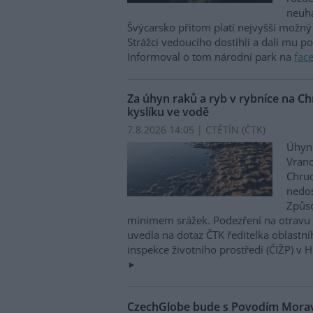
neuha
Švýcarsko přitom platí nejvyšší možný 
Strážci vedoucího dostihli a dali mu p
Informoval o tom národní park na
fac
Za úhyn raků a ryb v rybníce na 
kyslíku ve vodě
7.8.2026 14:05 | CTĚTÍN (
ČTK
)
Úhyn 
Vrano
Chru
nedos
Způso
minimem srážek. Podezření na otravu 
uvedla na dotaz ČTK ředitelka oblastn
inspekce životního prostředí (ČIŽP) v 
CzechGlobe bude s Povodím Moravy