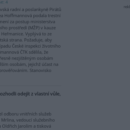
e: 4
rek
vská radní a poslankyně Pirátů
a Hoffmannová podala trestní
ení za postup ministerstva
ního prostředí (MŽP) v kauze
 Heřmanice. Vyplývá to ze
tská strana. Požaduje, aby
řípadu České inspekci životního
ffmannová ČTK sdělila, že
přesně nezjištěným osobám
ším osobám, jejichž účast na
prověřováním. Stanovisko
ozhodli odejít z vlastní vůle,
el odboru vnitřních služeb
 Mrlina, vedoucí služebního
 Oldřich Jarolím a tisková