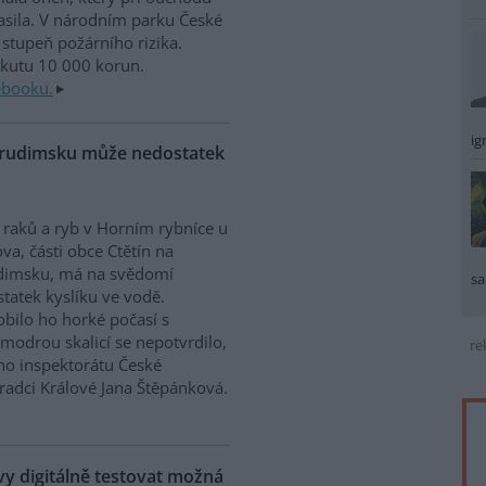
sila. V národním parku České
stupeň požárního rizika.
okutu 10 000 korun.
ebooku.
ig
Chrudimsku může nedostatek
raků a ryb v Horním rybníce u
va, části obce Ctětín na
dimsku, má na svědomí
sa
tatek kyslíku ve vodě.
bilo ho horké počasí s
modrou skalicí se nepotvrdilo,
re
ího inspektorátu České
Hradci Králové Jana Štěpánková.
 digitálně testovat možná