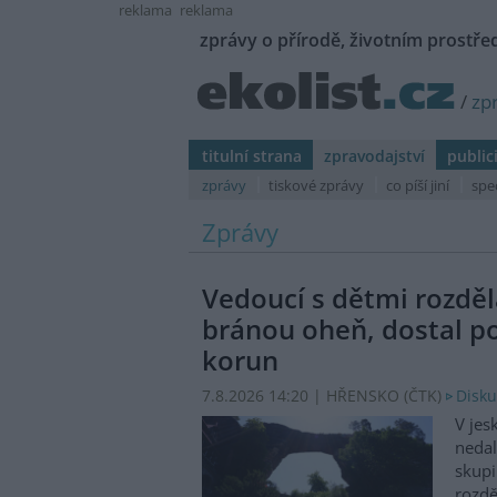
reklama
reklama
zprávy o přírodě, životním prostřed
/
zp
titulní strana
zpravodajství
public
zprávy
tiskové zprávy
co píší jiní
spe
Zprávy
Vedoucí s dětmi rozděl
bránou oheň, dostal p
korun
7.8.2026 14:20 | HŘENSKO (
ČTK
)
Disku
V jes
nedal
skupi
rozdě