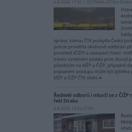
6.8.2026 17:50 | OSTRAVA (
ČTK
)
Diskus
Ostra
Andre
oznám
život
haldy
zprávy, kterou ČTK poskytla Česká pirá
policie prověřila okolnosti odebrání p
prostředí (ČIŽP) a zastavení řízení. Ho
trestní oznámení podala proti dosud 
působícím na MŽP a ČIŽP, případně dal
popsaném postupu může být zjištěna 
MŽP a ČIŽP ČTK shání.
Ředitelé odborů i mluvčí se z ČIŽP r
řekl Straka
6.8.2026 15:22 (
ČTK
)
Ředit
Matěj
úřadu