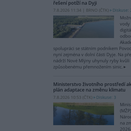
řešení potíží na Dyji
7.8.2026 11:34 | BRNO (
ČTK
)
Diskuse: 
Možn
vody 
digit
odbor
Akade
spolupráci se státním podnikem Povo
nyní zejména v dolní části Dyje. Na p
nádrží Nové Mlýny uhynuly ryby kvůli 
způsobenému přemnožením sinic.
Ministerstvo životního prostředí a
plán adaptace na změnu klimatu
7.8.2026 10:53 (
ČTK
)
Diskuse: 3
Minis
(MŽP)
Národ
na zm
2026–