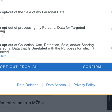
In
rvence automobilka přijala
dřívějších informací Škoda
o opt-out of the Sale of my Personal Data.
kém trhu začínat na 1,15
In
e dostane na přelomu roku.
to opt-out of processing my Personal Data for Targeted
ing.
ů níž, než bývá v létě
In
o opt-out of Collection, Use, Retention, Sale, and/or Sharing
ersonal Data that Is Unrelated with the Purposes for which it
na vodní nádrže Vír na
lected.
ku je oproti běžnému stavu v
Out
níž asi o osm metrů. Z vody už
upaly i kamenné obruby kdysi
OPT OUT FROM ALL
CONFIRM
ené cesty. Nádrž je ale pořád
i do vodáren, i když je letošní
ké, řekl ČTK vedoucí hrázný
Data Deletion
Data Access
Privacy Policy
námení za postup MŽP v