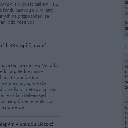
ž
 (OPŽP) alokovalo celkem 11,2
v
z fondu částkou 8,6 miliard
2
ných na přizpůsobení se
vání odolnosti vůči
M
ž
2
ích 33 stupňů, uvádí
7
o
hová teplota moře u Mallorky
O
ředu odpoledne mírně
o
E
hla 33 stupňů a tím
s
amenala nový španělský
z
rd.
Uvedla
to meteorologická
moře v okolí Baleárských
7
tos nadprůměrně teplé, což
n
na pobřeží.
Č
n
n
j
kolepým v obvodu Slezská
p