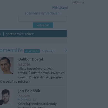
reklama
Přihlášení
rozšířené vyhledávání
a
partnerská sekce
komentáře
nejnovější
nejčtenější
Dalibor Dostál
8.8.2026
Místo kosení vyprahlých
trávníků odstraňování invazních
dřevin. Změny klimatu promění
či o zeleň ve městech
Jan Palaščák
7.8.2026
Diskuse: 13
Ohrožuje nedostatek vody