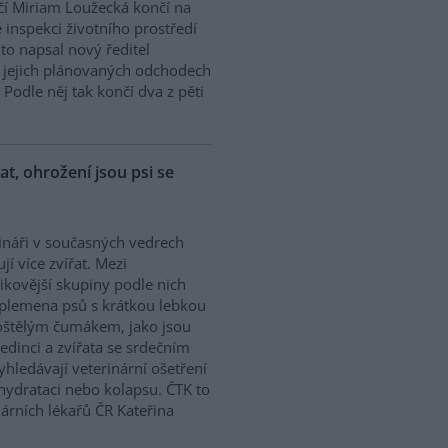
í Miriam Loužecká končí na
 inspekci životního prostředí
K to napsal nový ředitel
 O jejich plánovaných odchodech
Podle něj tak končí dva z pěti
řat, ohrožení jsou psi se
ináři v současných vedrech
ují více zvířat. Mezi
zikovější skupiny podle nich
 plemena psů s krátkou lebkou
oštělým čumákem, jako jsou
edinci a zvířata se srdečním
hledávají veterinární ošetření
ehydrataci nebo kolapsu. ČTK to
árních lékařů ČR Kateřina