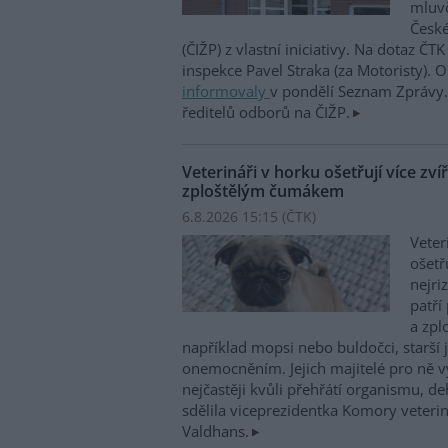
mluvč
České
(ČIŽP) z vlastní iniciativy. Na dotaz ČT
inspekce Pavel Straka (za Motoristy).
informovaly
v pondělí Seznam Zprávy. 
ředitelů odborů na ČIŽP.
Veterináři v horku ošetřují více zví
zploštělým čumákem
6.8.2026 15:15 (
ČTK
)
Veter
ošetř
nejri
patří
a zpl
například mopsi nebo buldočci, starší j
onemocněním. Jejich majitelé pro ně vy
nejčastěji kvůli přehřátí organismu, d
sdělila viceprezidentka Komory veterin
Valdhans.