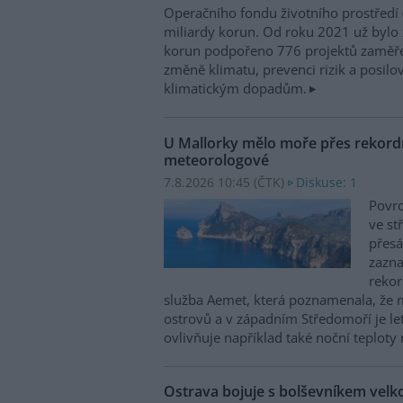
Operačního fondu životního prostředí
miliardy korun. Od roku 2021 už bylo 
korun podpořeno 776 projektů zaměře
změně klimatu, prevenci rizik a posilo
klimatickým dopadům.
U Mallorky mělo moře přes rekordn
meteorologové
7.8.2026 10:45 (
ČTK
)
Diskuse: 1
Povrc
ve st
přesá
zazn
reko
služba Aemet, která poznamenala, že 
ostrovů a v západním Středomoří je le
ovlivňuje například také noční teploty 
Ostrava bojuje s bolševníkem vel