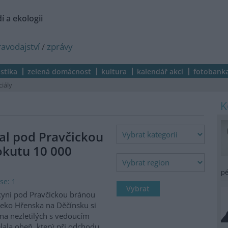
í a ekologii
ravodajství
/
zprávy
istika
zelená domácnost
kultura
kalendář akcí
fotobank
ciály
al pod Pravčickou
okutu 10 000
pé
se: 1
kyni pod Pravčickou bránou
eko Hřenska na Děčínsku si
na nezletilých s vedoucím
lala oheň, který při odchodu