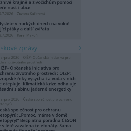
íznivé krajině a živočichům pomoci
eřejnost i obce
9.7.2026 | Zuzana Kučerová
yslete v horkých dnech na volně
ijící ptáky a další zvířata
8.7.2026 | Karel Makoň
tiskové zprávy
. srpna 2026 |
OIŽP- Občanská iniciativa pro
chranu životního prostředí
IŽP- Občanská iniciativa pro
chranu životního prostředí : OIŽP:
vropské řeky vysychají a voda v nich
e otepluje: Klimatická krize odhaluje
ásadní slabinu jaderné energetiky
. srpna 2026 |
Česká společnost pro ochranu
etopýrů
eská společnost pro ochranu
etopýrů: „Pomoc, máme v domě
etopýry!“ Bezplatná poradna ČESON
e v létě zavalena telefonáty. Sama
otřebuje finanční podporu.