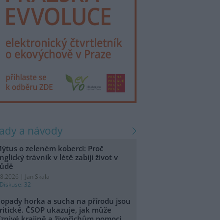
rady a návody
ýtus o zeleném koberci: Proč
nglický trávník v létě zabíjí život v
ůdě
.8.2026 | Jan Skala
Diskuse: 32
opady horka a sucha na přírodu jsou
ritické. ČSOP ukazuje, jak může
íznivé krajině a živočichům pomoci