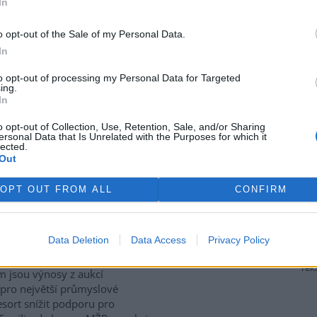
In
ívají také staré stodoly,
které ptákům poskytují úkryt i
 zemědělské krajině naopak
o opt-out of the Sale of my Personal Data.
iologie obratlovců Akademie
In
culture, Ecosystems and
to opt-out of processing my Personal Data for Targeted
ing.
In
P za přesun peněz z výnosů
o opt-out of Collection, Use, Retention, Sale, and/or Sharing
ersonal Data that Is Unrelated with the Purposes for which it
lected.
Out
gické organizace Hnutí DUHA
enpeace ČR kritizují
OPT OUT FROM ALL
CONFIRM
terstvo životního prostředí
 za plánovaný přesun peněz z
ů z emisních povolenek k
Data Deletion
Data Access
Privacy Policy
to v
tiskové zprávě
a
 Resort chce podle nich
rek
m jsou výnosy z aukcí
 pro největší průmyslové
sort snížit podporu pro