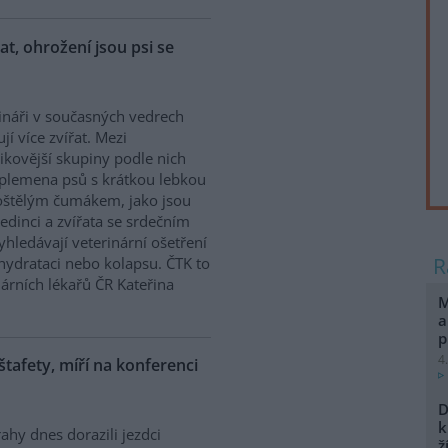
řat, ohrožení jsou psi se
ináři v současných vedrech
ují více zvířat. Mezi
zikovější skupiny podle nich
 plemena psů s krátkou lebkou
oštělým čumákem, jako jsou
edinci a zvířata se srdečním
hledávají veterinární ošetření
ehydrataci nebo kolapsu. ČTK to
árních lékařů ČR Kateřina
M
a
p
4
 štafety, míří na konferenci
D
k
ahy dnes dorazili jezdci
ž