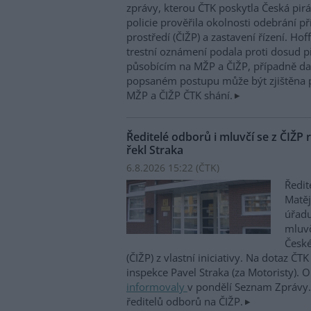
zprávy, kterou ČTK poskytla Česká pirá
policie prověřila okolnosti odebrání p
prostředí (ČIŽP) a zastavení řízení. Ho
trestní oznámení podala proti dosud 
působícím na MŽP a ČIŽP, případně dal
popsaném postupu může být zjištěna 
MŽP a ČIŽP ČTK shání.
Ředitelé odborů i mluvčí se z ČIŽP r
řekl Straka
6.8.2026 15:22 (
ČTK
)
Ředit
Matěj
úřadu
mluvč
České
(ČIŽP) z vlastní iniciativy. Na dotaz ČT
inspekce Pavel Straka (za Motoristy).
informovaly
v pondělí Seznam Zprávy. 
ředitelů odborů na ČIŽP.