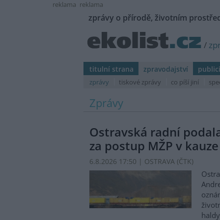
reklama
reklama
zprávy o přírodě, životním prostřed
/
zp
titulní strana
zpravodajství
public
zprávy
tiskové zprávy
co píší jiní
spe
Zprávy
Ostravská radní podal
za postup MŽP v kauze
6.8.2026 17:50 | OSTRAVA (
ČTK
)
Ostra
Andre
oznám
život
haldy