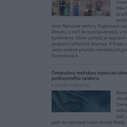
mezin
Bike 
brazi
posle
stran Rámcové úmluvy Organizace sp
klimatu, a míří do turecké Antalye, v n
konference. Cílem cyklistů je dopravit
podporu cyklistické dopravy. V Praze st
večer osobně přivítala náměstkyně pri
Komrsková.
Ománskou mořskou rezervaci ohrož
poškozeného tankeru
6.8.2026 15:03 (
ČTK
)
Bezpr
ohrož
Ománu
velká
lodi,
patří do takzvané ruské stínové flotily