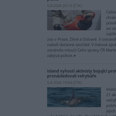
5.8.2026 20:13 (
ČTK
)
Celní
chrá
působí
asi s
zajiš
zoo v Praze, Zlíně a Ostravě. V ostrav
nalezli dočasné útočiště. V tiskové zp
oznámila mluvčí Celní správy ČR Mart
zabývá policie.
Island vyhostí aktivisty bojující pro
pronásledovali velrybáře
5.8.2026 19:54 (
ČTK
)
Islan
21 ak
velry
pobře
jejic