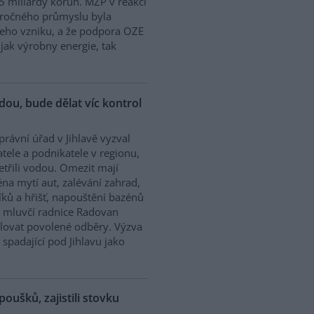
5 miliardy korun. MŽP v reakci
náročného průmyslu byla
jeho vzniku, a že podpora OZE
jak výrobny energie, tak
odou, bude dělat víc kontrol
rávní úřad v Jihlavě vyzval
tele a podnikatele v regionu,
etřili vodou. Omezit mají
na mytí aut, zalévání zahrad,
íků a hřišť, napouštění bazénů
 mluvčí radnice Radovan
olovat povolené odběry. Výzva
 spadající pod Jihlavu jako
poušků, zajistili stovku