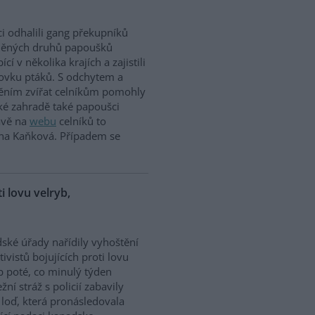
ci odhalili gang překupníků
něných druhů papoušků
cí v několika krajích a zajistili
tovku ptáků. S odchytem a
těním zvířat celníkům pomohly
ské zahradě také papoušci
rávě na
webu
celníků to
ina Kaňková. Případem se
ti lovu velryb,
dské úřady nařídily vyhoštění
tivistů bojujících proti lovu
b poté, co minulý týden
žní stráž s policií zabavily
h loď, která pronásledovala