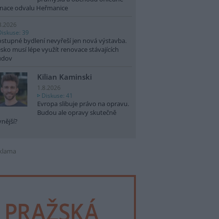
nace odvalu Heřmanice
8.2026
Diskuse: 39
stupné bydlení nevyřeší jen nová výstavba.
sko musí lépe využít renovace stávajících
udov
Kilian Kaminski
1.8.2026
Diskuse: 41
Evropa slibuje právo na opravu.
Budou ale opravy skutečně
vnější?
klama