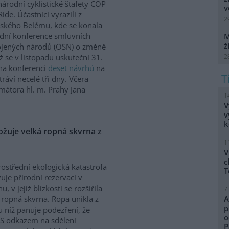
árodní cyklistické štafety COP
v
Ride. Účastníci vyrazili z
2
lského Belému, kde se konala
dní konference smluvních
M
ž
ojených národů (OSN) o změně
2
íž se v listopadu uskuteční 31.
 na konferenci
deset návrhů
na
ráví necelé tři dny. Včera
mátora hl. m. Prahy Jana
1
V
v
k
uje velká ropná skvrna z
1
V
c
ostřední ekologická katastrofa
T
uje přírodní rezervaci v
, v jejíž blízkosti se rozšířila
7
 ropná skvrna. Ropa unikla z
A
p
 u níž panuje podezření, že
o
. S odkazem na sdělení
P