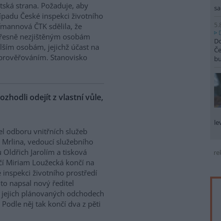
tská strana. Požaduje, aby
sa
řípadu České inspekci životního
5.
ffmannová ČTK sdělila, že
přesně nezjištěným osobám
Do
ším osobám, jejichž účast na
Če
prověřováním. Stanovisko
b
ozhodli odejít z vlastní vůle,
le
el odboru vnitřních služeb
 Mrlina, vedoucí služebního
 Oldřich Jarolím a tisková
re
í Miriam Loužecká končí na
 inspekci životního prostředí
K to napsal nový ředitel
 O jejich plánovaných odchodech
Podle něj tak končí dva z pěti