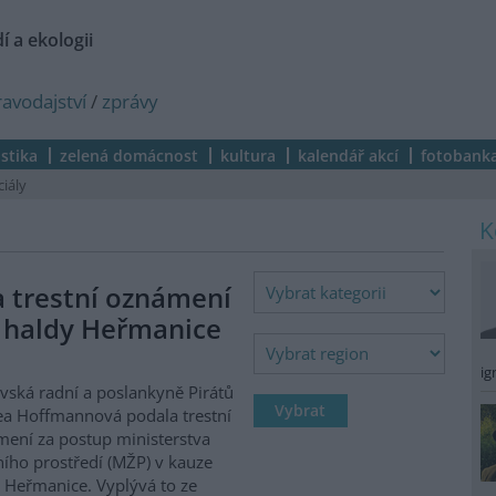
í a ekologii
ravodajství
/
zprávy
istika
zelená domácnost
kultura
kalendář akcí
fotobank
ciály
a trestní oznámení
 haldy Heřmanice
ig
vská radní a poslankyně Pirátů
a Hoffmannová podala trestní
ení za postup ministerstva
ního prostředí (MŽP) v kauze
 Heřmanice. Vyplývá to ze