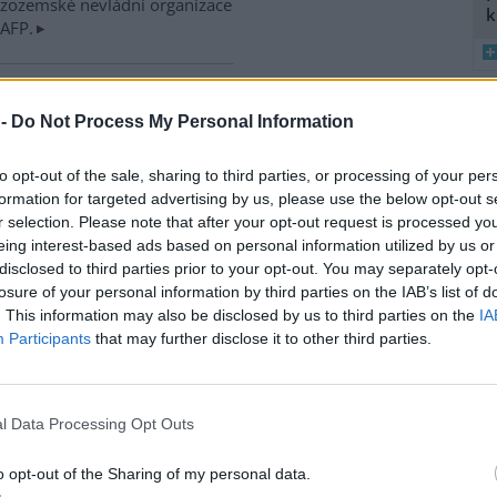
izozemské nevládní organizace
k
 AFP.
ské řeky minimální průtoky
 -
Do Not Process My Personal Information
K
)
8
 nedostatku srážek je téměř ve
K
 jihočeských řekách historicky
to opt-out of the sale, sharing to third parties, or processing of your per
O
nší průtok vody. Nejhorší je
formation for targeted advertising by us, please use the below opt-out s
9
ce v rovinatých oblastech,
r selection. Please note that after your opt-out request is processed y
O
klad na Českobudějovicku. ČTK
eing interest-based ads based on personal information utilized by us or
s
disclosed to third parties prior to your opt-out. You may separately opt-
1
losure of your personal information by third parties on the IAB’s list of
(
. This information may also be disclosed by us to third parties on the
IA
H
v zemědělské krajině,
Participants
that may further disclose it to other third parties.
p
a
iskuse: 12
ční záhumenky, tedy malá
l Data Processing Opt Outs
ka, významně zvyšují počet i
vou rozmanitost ptáků v
o opt-out of the Sharing of my personal data.
ělské krajině. Biodiverzitě