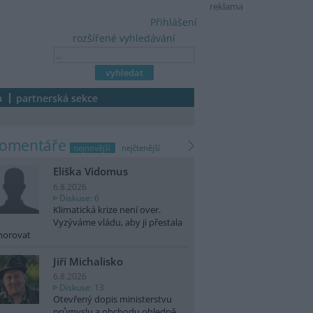
reklama
Přihlášení
rozšířené vyhledávání
a
partnerská sekce
komentáře
nejnovější
nejčtenější
Eliška Vidomus
6.8.2026
Diskuse: 6
Klimatická krize není over.
Vyzýváme vládu, aby ji přestala
norovat
Jiří Michalisko
6.8.2026
Diskuse: 13
Otevřený dopis ministerstvu
průmyslu a obchodu ohledně