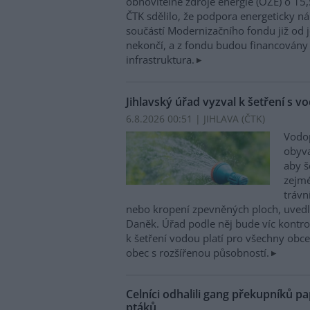
obnovitelné zdroje energie (OZE) o 15,
ČTK sdělilo, že podpora energeticky 
součástí Modernizačního fondu již od 
nekončí, a z fondu budou financovány 
infrastruktura.
Jihlavský úřad vyzval k šetření s v
6.8.2026 00:51 | JIHLAVA (
ČTK
)
Vodop
obyva
aby š
zejmé
trávn
nebo kropení zpevněných ploch, uvedl
Daněk. Úřad podle něj bude víc kontr
k šetření vodou platí pro všechny obce
obec s rozšířenou působností.
Celníci odhalili gang překupníků pa
ptáků