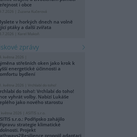
eřejnost i obce
9.7.2026 | Zuzana Kučerová
yslete v horkých dnech na volně
ijící ptáky a další zvířata
8.7.2026 | Karel Makoň
tiskové zprávy
4. května 2026 |
ýměna střešních oken jako krok k
yšší energetické účinnosti a
omfortu bydlení
1. května 2026 |
Vrchlabí do toho!
rchlabí do toho!: Vrchlabí do toho!
hce vyhrát volby. Nabízí Lukáše
eplého jako nového starostu
. května 2026 |
ASITIS s.r.o.
SITIS s.r.o.: Podřipsko zahájilo
řípravu strategie klimatické
dolnosti. Projekt
athways2Resilience propojil adaptaci