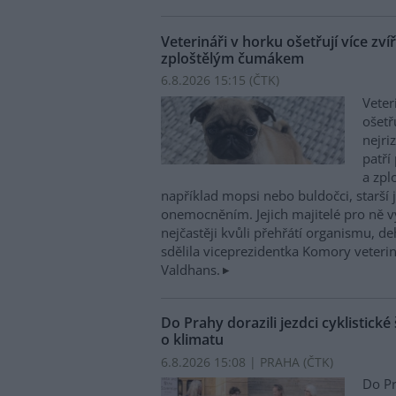
Veterináři v horku ošetřují více zví
zploštělým čumákem
6.8.2026 15:15 (
ČTK
)
Veter
ošetř
nejri
patří
a zpl
například mopsi nebo buldočci, starší j
onemocněním. Jejich majitelé pro ně vy
nejčastěji kvůli přehřátí organismu, d
sdělila viceprezidentka Komory veterin
Valdhans.
Do Prahy dorazili jezdci cyklistické
o klimatu
6.8.2026 15:08 | PRAHA (
ČTK
)
Do Pr