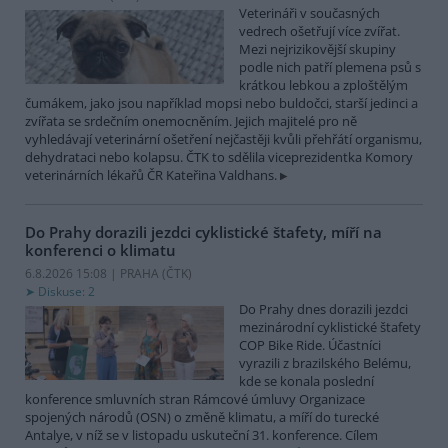
Veterináři v současných
vedrech ošetřují více zvířat.
Mezi nejrizikovější skupiny
podle nich patří plemena psů s
krátkou lebkou a zploštělým
čumákem, jako jsou například mopsi nebo buldočci, starší jedinci a
zvířata se srdečním onemocněním. Jejich majitelé pro ně
vyhledávají veterinární ošetření nejčastěji kvůli přehřátí organismu,
dehydrataci nebo kolapsu. ČTK to sdělila viceprezidentka Komory
veterinárních lékařů ČR Kateřina Valdhans.
Do Prahy dorazili jezdci cyklistické štafety, míří na
konferenci o klimatu
6.8.2026 15:08 | PRAHA (
ČTK
)
Diskuse: 2
Do Prahy dnes dorazili jezdci
mezinárodní cyklistické štafety
COP Bike Ride. Účastníci
vyrazili z brazilského Belému,
kde se konala poslední
konference smluvních stran Rámcové úmluvy Organizace
spojených národů (OSN) o změně klimatu, a míří do turecké
Antalye, v níž se v listopadu uskuteční 31. konference. Cílem