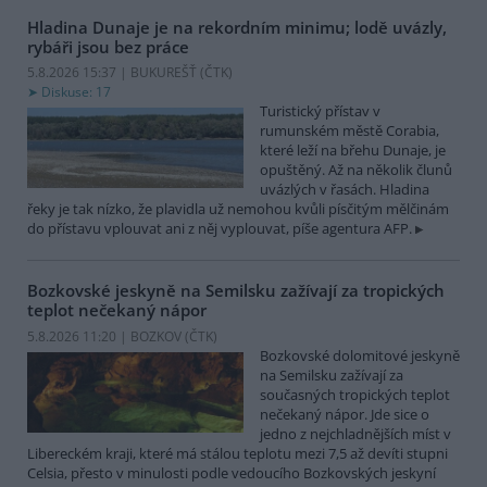
Hladina Dunaje je na rekordním minimu; lodě uvázly,
rybáři jsou bez práce
5.8.2026 15:37 | BUKUREŠŤ (
ČTK
)
Diskuse: 17
Turistický přístav v
rumunském městě Corabia,
které leží na břehu Dunaje, je
opuštěný. Až na několik člunů
uvázlých v řasách. Hladina
řeky je tak nízko, že plavidla už nemohou kvůli písčitým mělčinám
do přístavu vplouvat ani z něj vyplouvat, píše agentura AFP.
Bozkovské jeskyně na Semilsku zažívají za tropických
teplot nečekaný nápor
5.8.2026 11:20 | BOZKOV (
ČTK
)
Bozkovské dolomitové jeskyně
na Semilsku zažívají za
současných tropických teplot
nečekaný nápor. Jde sice o
jedno z nejchladnějších míst v
Libereckém kraji, které má stálou teplotu mezi 7,5 až devíti stupni
Celsia, přesto v minulosti podle vedoucího Bozkovských jeskyní