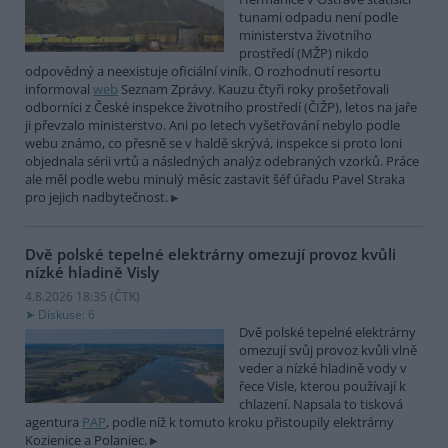
tunami odpadu není podle
ministerstva životního
prostředí (MŽP) nikdo
odpovědný a neexistuje oficiální viník. O rozhodnutí resortu
informoval
web
Seznam Zprávy. Kauzu čtyři roky prošetřovali
odborníci z České inspekce životního prostředí (ČIŽP), letos na jaře
ji převzalo ministerstvo. Ani po letech vyšetřování nebylo podle
webu známo, co přesně se v haldě skrývá, inspekce si proto loni
objednala sérii vrtů a následných analýz odebraných vzorků. Práce
ale měl podle webu minulý měsíc zastavit šéf úřadu Pavel Straka
pro jejich nadbytečnost.
Dvě polské tepelné elektrárny omezují provoz kvůli
nízké hladině Visly
4.8.2026 18:35 (
ČTK
)
Diskuse: 6
Dvě polské tepelné elektrárny
omezují svůj provoz kvůli vlně
veder a nízké hladině vody v
řece Visle, kterou používají k
chlazení. Napsala to tisková
agentura
PAP
, podle níž k tomuto kroku přistoupily elektrárny
Kozienice a Polaniec.