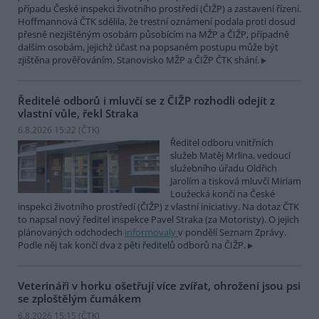
případu České inspekci životního prostředí (ČIŽP) a zastavení řízení.
Hoffmannová ČTK sdělila, že trestní oznámení podala proti dosud
přesně nezjištěným osobám působícím na MŽP a ČIŽP, případně
dalším osobám, jejichž účast na popsaném postupu může být
zjištěna prověřováním. Stanovisko MŽP a ČIŽP ČTK shání.
Ředitelé odborů i mluvčí se z ČIŽP rozhodli odejít z
vlastní vůle, řekl Straka
6.8.2026 15:22 (
ČTK
)
Ředitel odboru vnitřních
služeb Matěj Mrlina, vedoucí
služebního úřadu Oldřich
Jarolím a tisková mluvčí Miriam
Loužecká končí na České
inspekci životního prostředí (ČIŽP) z vlastní iniciativy. Na dotaz ČTK
to napsal nový ředitel inspekce Pavel Straka (za Motoristy). O jejich
plánovaných odchodech
informovaly
v pondělí Seznam Zprávy.
Podle něj tak končí dva z pěti ředitelů odborů na ČIŽP.
Veterináři v horku ošetřují více zvířat, ohrožení jsou psi
se zploštělým čumákem
6.8.2026 15:15 (
ČTK
)