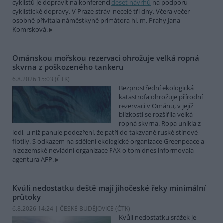
cyklistů je dopravit na konferenci
deset návrhů
na podporu
cyklistické dopravy. V Praze stráví necelé tři dny. Včera večer
osobně přivítala náměstkyně primátora hl. m. Prahy Jana
Komrsková.
Ománskou mořskou rezervaci ohrožuje velká ropná
skvrna z poškozeného tankeru
6.8.2026 15:03 (
ČTK
)
Bezprostřední ekologická
katastrofa ohrožuje přírodní
rezervaci v Ománu, v jejíž
blízkosti se rozšířila velká
ropná skvrna. Ropa unikla z
lodi, u níž panuje podezření, že patří do takzvané ruské stínové
flotily. S odkazem na sdělení ekologické organizace Greenpeace a
nizozemské nevládní organizace PAX o tom dnes informovala
agentura AFP.
Kvůli nedostatku deště mají jihočeské řeky minimální
průtoky
6.8.2026 14:24 | ČESKÉ BUDĚJOVICE (
ČTK
)
Kvůli nedostatku srážek je