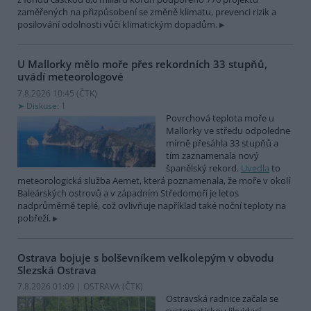
zaměřených na přizpůsobení se změně klimatu, prevenci rizik a
posilování odolnosti vůči klimatickým dopadům.
U Mallorky mělo moře přes rekordních 33 stupňů,
uvádí meteorologové
7.8.2026 10:45 (
ČTK
)
Diskuse: 1
Povrchová teplota moře u
Mallorky ve středu odpoledne
mírně přesáhla 33 stupňů a
tím zaznamenala nový
španělský rekord.
Uvedla
to
meteorologická služba Aemet, která poznamenala, že moře v okolí
Baleárských ostrovů a v západním Středomoří je letos
nadprůměrně teplé, což ovlivňuje například také noční teploty na
pobřeží.
Ostrava bojuje s bolševníkem velkolepým v obvodu
Slezská Ostrava
7.8.2026 01:09 | OSTRAVA (
ČTK
)
Ostravská radnice začala se