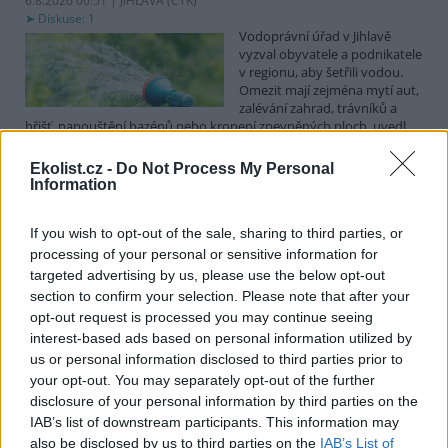
6.8.2026 00:51 | JIHLAVA (
ČTK
)
Diskuse: 1
Vodoprávní úřad v Jihlavě
vyzval obyvatele a podnikatele
v regionu, aby šetřili vodou.
Omezit mají zejména mytí aut,
zalévání zahrad, trávníků a
hřišť, napouštění bazénů nebo kropení zpevněných ploch, uvedl
mluvčí radnice Radovan Daněk. Úřad podle něj bude víc
kontrolovat povolené odběry. Výzva k šetření vodou platí pro
Ekolist.cz -
Do Not Process My Personal
všechny obce spadající pod Jihlavu jako obec s rozšířenou
Information
působností.
If you wish to opt-out of the sale, sharing to third parties, or
Celníci odhalili gang překupníků papoušků, zajistili
processing of your personal or sensitive information for
stovku ptáků
targeted advertising by us, please use the below opt-out
section to confirm your selection. Please note that after your
5.8.2026 20:13 (
ČTK
)
Celníci odhalili gang
opt-out request is processed you may continue seeing
překupníků chráněných druhů
interest-based ads based on personal information utilized by
papoušků působící v několika
us or personal information disclosed to third parties prior to
krajích a zajistili asi stovku
your opt-out. You may separately opt-out of the further
ptáků. S odchytem a
disclosure of your personal information by third parties on the
zajištěním zvířat celníkům pomohly zoo v Praze, Zlíně a Ostravě. V
ostravské zahradě také papoušci nalezli dočasné útočiště. V
IAB’s list of downstream participants. This information may
tiskové zprávě na
webu
celníků to oznámila mluvčí Celní správy ČR
also be disclosed by us to third parties on the
IAB’s List of