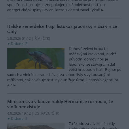
společnosti sleduje se znepokojením. Společnost patří do
energetické skupiny Sev.en, kterou vlastní Pavel Tykač.
Italské zemědělce trápí listokaz japonský ničící vinice i
sady
5.8.2026 01:12 | ŘÍM (
ČTK
)
Diskuse: 2
Duhově zelení brouci s
měňavými krovkami, jejichž
původní domovinou je
Japonsko, se stávají čím dál
větší hrozbou v Itálii. Rojí se po
sadech a vinicích a zanechávají za sebou listy s vykousanými
mřížkami, což oslabuje rostliny a snižuje úrodu, napsala agentura
AP.
Ministerstvo v kauze haldy Heřmanice rozhodlo, že
viník neexistuje
4.8.2026 19:12 | OSTRAVA (
ČTK
)
Diskuse: 2
Za škodu za zavezení haldy
Heřmanice v Ostravě statisíci