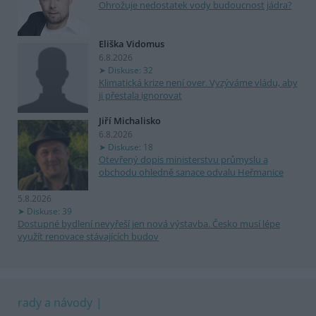
Ohrožuje nedostatek vody budoucnost jádra?
Eliška Vidomus
6.8.2026
Diskuse: 32
Klimatická krize není over. Vyzýváme vládu, aby
ji přestala ignorovat
Jiří Michalisko
6.8.2026
Diskuse: 18
Otevřený dopis ministerstvu průmyslu a
obchodu ohledně sanace odvalu Heřmanice
5.8.2026
Diskuse: 39
Dostupné bydlení nevyřeší jen nová výstavba. Česko musí lépe
využít renovace stávajících budov
rady a návody