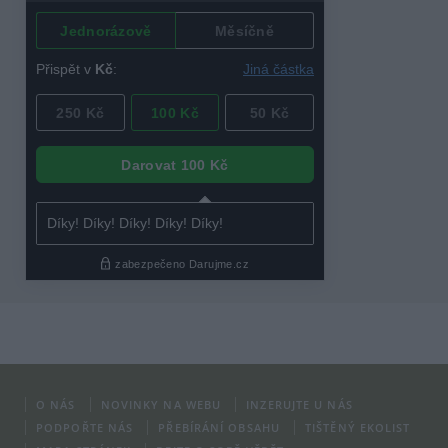
O NÁS
NOVINKY NA WEBU
INZERUJTE U NÁS
PODPOŘTE NÁS
PŘEBÍRÁNÍ OBSAHU
TIŠTĚNÝ EKOLIST