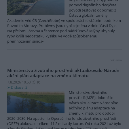
pomocí digitálního dvojčete
povodí testovat odborníci z
Ústavu globální změny
Akademie věd ČR (CzechGlobe) ve spolupráci se státním podnikem
Povodím Moravy. Problémy jsou nyní zejména v dolní části Dyje.
Na přelomu června a července pod nádrží Nové Mlýny uhynuly
ryby kvůli nedostatku kyslíku ve vodě způsobenému
přemnožením sinic.
reklama
Ministerstvo životního prostředí aktualizovalo Národní
akční plán adaptace na změnu klimatu
7.8.2026 10:53 (
ČTK
)
Diskuse: 2
Ministerstvo životního
prostředí (MŽP) dokončilo
návrh aktualizace Národního
akčního plánu adaptace na
změnu klimatu pro období
2026–2030. Na opatření z Operačního fondu životního prostředí
(OPŽP) alokovalo celkem 11,2 miliardy korun. Od roku 2021 už bylo
z fondu částkou 8,6 miliard korun podpořeno 776 projektů