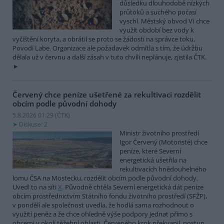
důsledku dlouhodobě nízkých
průtoků a suchého počasí
vyschl. Městský obvod VI chce
využít období bez vody k
vyčištění koryta, a obrátil se proto se žádostí na správce toku,
Povodí Labe. Organizace ale požadavek odmítla s tím, že údržbu
dělala už v červnu a další zásah v tuto chvíli neplánuje, zjistila ČTK.
Červený chce peníze ušetřené za rekultivaci rozdělit
obcím podle původní dohody
5.8.2026 01:29 (
ČTK
)
Diskuse: 2
Ministr životního prostředí
Igor Červený (Motoristé) chce
peníze, které Severní
energetická ušetřila na
rekultivacích hnědouhelného
lomu ČSA na Mostecku, rozdělit obcím podle původní dohody.
Uvedl to na síti
X
. Původně chtěla Severní energetická dát peníze
obcím prostřednictvím Státního fondu životního prostředí (SFŽP),
v pondělí ale společnost uvedla, že hodlá sama rozhodnout o
využití peněz a že chce ohledně výše podpory jednat přímo s
obcemi v okolí těžební oblasti. Červeného krok překvapil, postup