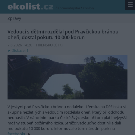
☰
/
zpravodajství
/
zprávy
Zprávy
Vedoucí s dětmi rozdělal pod Pravčickou bránou
oheň, dostal pokutu 10 000 korun
7.8.2026 14:20 | HŘENSKO (
ČTK
)
Diskuse: 1
V jeskyni pod Pravčickou bránou nedaleko Hřenska na Děčínsku si
skupina nezletilých s vedoucím rozdělala oheň, který při odchodu
neuhasila. V národním parku České Švýcarsko přitom platí nejvyšší
možný stupeň požárního rizika. Strážci vedoucího dostihli a dali
mu pokutu 10 000 korun. Informoval o tom národní park na
facebooku.