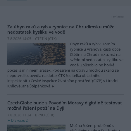
reklama
Za úhyn raků a ryb v rybníce na Chrudimsku může
nedostatek kyslíku ve vodě
7.8.2026 14:05 | CTĚTÍN (
ČTK
)
Úhyn raků a ryb v Horním
rybníce u Vranova, části obce
Ctětín na Chrudimsku, má na
svědomí nedostatek kyslíku ve
vodě. Způsobilo ho horké
počasí s minimem srážek. Podezření na otravu modrou skalicí se
nepotvrdilo, uvedla na dotaz ČTK ředitelka oblastního
inspektorátu České inspekce životního prostředí (ČIŽP) v Hradci
Králové Jana Štěpánková.
CzechGlobe bude s Povodím Moravy digitálně testovat
možná řešení potíží na Dyji
7.8.2026 11:34 | BRNO (
ČTK
)
Diskuse: 2
Možná řešení problémů s
ubýváním vody v Dyji budou