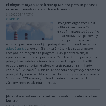
Ekologické organizace kritizují MŽP za přesun peněz z
výnosů z povolenek k velkým firmám
6.8.2026 01:17 (
ČTK
)
Diskuse: 9
Ekologické organizace Hnutí
DUHA a Greenpeace ČR
kritizují ministerstvo životního
prostředí (MŽP) za plánovaný
přesun peněz z výnosů z
emisních povolenek k velkým průmyslovým firmám. Uvedly to v
tiskové zprávě
a komentářích, které má ČTK k dispozici. Resort
chce podle nich vyčlenit z programu EUA, jehož zdrojem jsou
výnosy z aukcí emisních povolenek, 25 miliard korun pro největší
průmyslové podniky. K tomu chce podle ekologů resort snížit
podporu pro obnovitelné zdroje energie (OZE) o 15,5 miliardy
korun. MŽP v reakci ČTK sdělilo, že podpora energeticky náročného
průmyslu byla součástí Modernizačního fondu již od jeho vzniku, a
že podpora OZE nekončí, a z fondu budou financovány jak
výrobny energie, tak infrastruktura.
Jihlavský úřad vyzval k šetření s vodou, bude dělat víc
kontrol