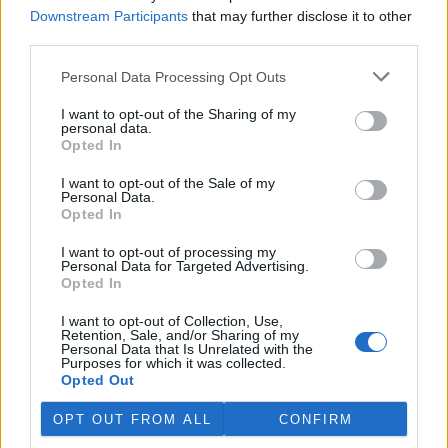
Martina Kaňková. Případem se zabývá policie.
Downstream Participants
that may further disclose it to other
third parties.
Island vyhostí aktivisty bojující proti lovu velryb,
Personal Data Processing Opt Outs
pronásledovali velrybáře
5.8.2026 19:54 (
ČTK
)
I want to opt-out of the Sharing of my
Islandské úřady nařídily
personal data.
vyhoštění 21 aktivistů
Opted In
bojujících proti lovu velryb
poté, co minulý týden
I want to opt-out of the Sale of my
Personal Data.
pobřežní stráž s policií zabavily
Opted In
jejich loď, která pronásledovala velrybářské plavidlo. Pasažéři lodi
patřící nadaci kanadsko-amerického ekologického aktivisty Paula
Watsona jsou od té doby zadržováni v Reykjavíku. Sám Watson na
I want to opt-out of processing my
Personal Data for Targeted Advertising.
palubě nebyl. Píše o tom agentura AFP s odvoláním na islandskou
Opted In
policii.
I want to opt-out of Collection, Use,
Retention, Sale, and/or Sharing of my
Záchranná stanice v Praze přijímá kvůli vedrům více
Personal Data that Is Unrelated with the
volně žijících zvířat
Purposes for which it was collected.
Opted Out
5.8.2026 17:40 | PRAHA (
ČTK
)
Kvůli vysokým letním
OPT OUT FROM ALL
CONFIRM
teplotám pracovníci pražské
záchranné stanice pro volně