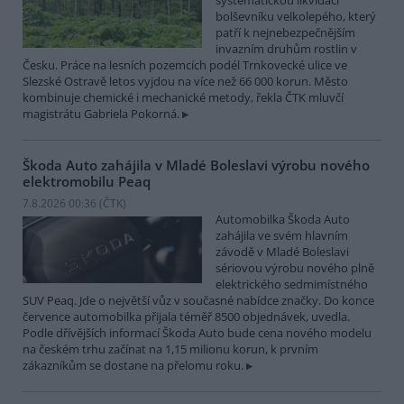
systematickou likvidací
bolševníku velkolepého, který
patří k nejnebezpečnějším
invazním druhům rostlin v
Česku. Práce na lesních pozemcích podél Trnkovecké ulice ve
Slezské Ostravě letos vyjdou na více než 66 000 korun. Město
kombinuje chemické i mechanické metody, řekla ČTK mluvčí
magistrátu Gabriela Pokorná.
Škoda Auto zahájila v Mladé Boleslavi výrobu nového
elektromobilu Peaq
7.8.2026 00:36 (
ČTK
)
Automobilka Škoda Auto
zahájila ve svém hlavním
závodě v Mladé Boleslavi
sériovou výrobu nového plně
elektrického sedmimístného
SUV Peaq. Jde o největší vůz v současné nabídce značky. Do konce
července automobilka přijala téměř 8500 objednávek, uvedla.
Podle dřívějších informací Škoda Auto bude cena nového modelu
na českém trhu začínat na 1,15 milionu korun, k prvním
zákazníkům se dostane na přelomu roku.