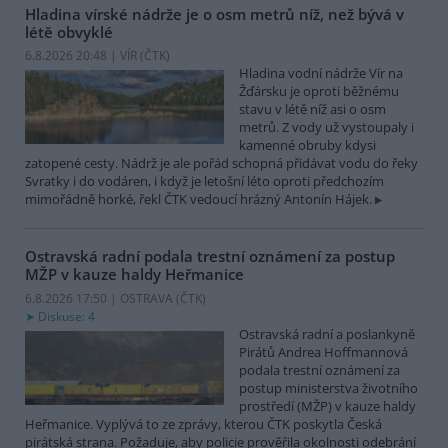
Hladina vírské nádrže je o osm metrů níž, než bývá v
létě obvyklé
6.8.2026 20:48 | VÍR (
ČTK
)
Hladina vodní nádrže Vír na
Žďársku je oproti běžnému
stavu v létě níž asi o osm
metrů. Z vody už vystoupaly i
kamenné obruby kdysi
zatopené cesty. Nádrž je ale pořád schopná přidávat vodu do řeky
Svratky i do vodáren, i když je letošní léto oproti předchozím
mimořádně horké, řekl ČTK vedoucí hrázný Antonín Hájek.
Ostravská radní podala trestní oznámení za postup
MŽP v kauze haldy Heřmanice
6.8.2026 17:50 | OSTRAVA (
ČTK
)
Diskuse: 4
Ostravská radní a poslankyně
Pirátů Andrea Hoffmannová
podala trestní oznámení za
postup ministerstva životního
prostředí (MŽP) v kauze haldy
Heřmanice. Vyplývá to ze zprávy, kterou ČTK poskytla Česká
pirátská strana. Požaduje, aby policie prověřila okolnosti odebrání