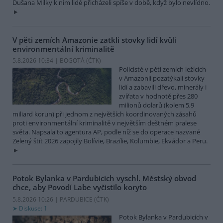
Dušana Milky k nim lidé přicházeli spíše v době, když bylo nevlídno.
V pěti zemích Amazonie zatkli stovky lidí kvůli
environmentální kriminalitě
5.8.2026 10:34 | BOGOTÁ (
ČTK
)
Policisté v pěti zemích ležících
v Amazonii pozatýkali stovky
lidí a zabavili dřevo, minerály i
zvířata v hodnotě přes 280
milionů dolarů (kolem 5,9
miliard korun) při jednom z největších koordinovaných zásahů
proti environmentální kriminalitě v největším deštném pralese
světa. Napsala to agentura AP, podle níž se do operace nazvané
Zelený štít 2026 zapojily Bolívie, Brazílie, Kolumbie, Ekvádor a Peru.
Potok Bylanka v Pardubicích vyschl. Městský obvod
chce, aby Povodí Labe vyčistilo koryto
5.8.2026 10:26 | PARDUBICE (
ČTK
)
Diskuse: 1
Potok Bylanka v Pardubicích v