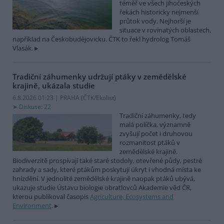
téměř ve všech jihočeských
řekách historicky nejmenší
průtok vody. Nejhorší je
situace v rovinatých oblastech,
například na Českobudějovicku. ČTK to řekl hydrolog Tomáš
Vlasák.
Tradiční záhumenky udržují ptáky v zemědělské
krajině, ukázala studie
6.8.2026 01:23 | PRAHA (
ČTK/Ekolist
)
Diskuse: 22
Tradiční záhumenky, tedy
malá políčka, významně
zvyšují počet i druhovou
rozmanitost ptáků v
zemědělské krajině.
Biodiverzitě prospívají také staré stodoly, otevřené půdy, pestré
zahrady a sady, které ptákům poskytují úkryt i vhodná místa ke
hnízdění. V jednolité zemědělské krajině naopak ptáků ubývá,
ukazuje studie Ústavu biologie obratlovců Akademie věd ČR,
kterou publikoval časopis
Agriculture, Ecosystems and
Environment
.