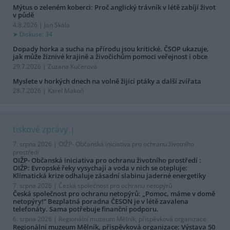
Mýtus o zeleném koberci: Proč anglický trávník v létě zabíjí život
v půdě
4.8.2026 | Jan Skala
Diskuse: 34
Dopady horka a sucha na přírodu jsou kritické. ČSOP ukazuje,
jak může žíznivé krajině a živočichům pomoci veřejnost i obce
29.7.2026 | Zuzana Kučerová
Myslete v horkých dnech na volně žijící ptáky a další zvířata
28.7.2026 | Karel Makoň
tiskové zprávy
7. srpna 2026 |
OIŽP- Občanská iniciativa pro ochranu životního
prostředí
OIŽP- Občanská iniciativa pro ochranu životního prostředí :
OIŽP: Evropské řeky vysychají a voda v nich se otepluje:
Klimatická krize odhaluje zásadní slabinu jaderné energetiky
7. srpna 2026 |
Česká společnost pro ochranu netopýrů
Česká společnost pro ochranu netopýrů: „Pomoc, máme v domě
netopýry!“ Bezplatná poradna ČESON je v létě zavalena
telefonáty. Sama potřebuje finanční podporu.
6. srpna 2026 |
Regionální muzeum Mělník, příspěvková organizace
Regionální muzeum Mělník, příspěvková organizace: Výstava 50