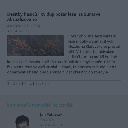
Desítky hasičů likvidují požár lesa na Šumavě
Aktualizováno
4.8.2026 17:13 (
ČTK
)
Diskuse: 2
Požár přibližně šesti hektarů
lesa a louky u šumavských
Nezdic na Klatovsku se přestal
šířit. Vrtulník s bambivakem
odletěl zhruba po 1,5 hodině
kolem 17:00. Zasahuje až 150 hasičů. Nikdo nebyl zraněn. ČTK to
řekl velitel zásahu Aleš Bucifal. Odhadl, že ohniska se budou ještě
dohašovat a hasiči budou místo hlídat přes noc do středy.
1
|
2
|
3
|
4
|
..
|
1581
|
»
komentáře
nejnovější
nejčtenější
Jan Palaščák
7.8.2026
Diskuse: 13