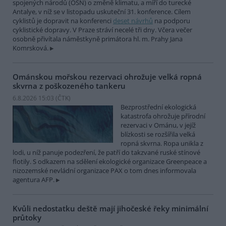
spojených národů (OSN) o změně klimatu, a míří do turecké
Antalye, v níž se v listopadu uskuteční 31. konference. Cílem
cyklistů je dopravit na konferenci
deset návrhů
na podporu
cyklistické dopravy. V Praze stráví necelé tři dny. Včera večer
osobně přivítala náměstkyně primátora hl. m. Prahy Jana
Komrsková.
Ománskou mořskou rezervaci ohrožuje velká ropná
skvrna z poškozeného tankeru
6.8.2026 15:03 (
ČTK
)
Bezprostřední ekologická
katastrofa ohrožuje přírodní
rezervaci v Ománu, v jejíž
blízkosti se rozšířila velká
ropná skvrna. Ropa unikla z
lodi, u níž panuje podezření, že patří do takzvané ruské stínové
flotily. S odkazem na sdělení ekologické organizace Greenpeace a
nizozemské nevládní organizace PAX o tom dnes informovala
agentura AFP.
Kvůli nedostatku deště mají jihočeské řeky minimální
průtoky