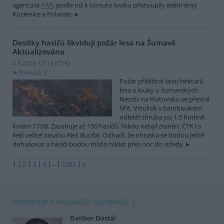
agentura
PAP
, podle níž k tomuto kroku přistoupily elektrárny
Kozienice a Polaniec.
Desítky hasičů likvidují požár lesa na Šumavě
Aktualizováno
4.8.2026 17:13 (
ČTK
)
Diskuse: 2
Požár přibližně šesti hektarů
lesa a louky u šumavských
Nezdic na Klatovsku se přestal
šířit. Vrtulník s bambivakem
odletěl zhruba po 1,5 hodině
kolem 17:00. Zasahuje až 150 hasičů. Nikdo nebyl zraněn. ČTK to
řekl velitel zásahu Aleš Bucifal. Odhadl, že ohniska se budou ještě
dohašovat a hasiči budou místo hlídat přes noc do středy.
1
|
2
|
3
|
4
|
..
|
1581
|
»
komentáře
nejnovější
nejčtenější
Dalibor Dostál