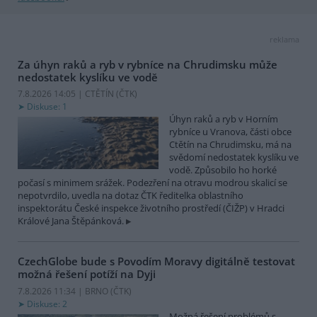
reklama
Za úhyn raků a ryb v rybníce na Chrudimsku může
nedostatek kyslíku ve vodě
7.8.2026 14:05 | CTĚTÍN (
ČTK
)
Diskuse: 1
Úhyn raků a ryb v Horním
rybníce u Vranova, části obce
Ctětín na Chrudimsku, má na
svědomí nedostatek kyslíku ve
vodě. Způsobilo ho horké
počasí s minimem srážek. Podezření na otravu modrou skalicí se
nepotvrdilo, uvedla na dotaz ČTK ředitelka oblastního
inspektorátu České inspekce životního prostředí (ČIŽP) v Hradci
Králové Jana Štěpánková.
CzechGlobe bude s Povodím Moravy digitálně testovat
možná řešení potíží na Dyji
7.8.2026 11:34 | BRNO (
ČTK
)
Diskuse: 2
Možná řešení problémů s