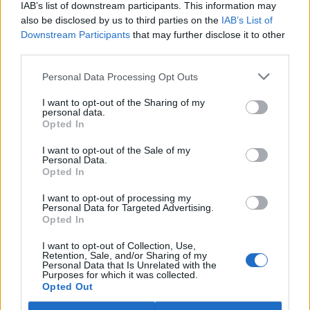
IAB’s list of downstream participants. This information may
ostravské zahradě také papoušci nalezli dočasné útočiště. V
tiskové zprávě na
webu
celníků to oznámila mluvčí Celní správy ČR
also be disclosed by us to third parties on the
IAB’s List of
Martina Kaňková. Případem se zabývá policie.
Downstream Participants
that may further disclose it to other
third parties.
Island vyhostí aktivisty bojující proti lovu velryb,
Personal Data Processing Opt Outs
pronásledovali velrybáře
5.8.2026 19:54 (
ČTK
)
I want to opt-out of the Sharing of my
Islandské úřady nařídily
personal data.
Opted In
vyhoštění 21 aktivistů
bojujících proti lovu velryb
poté, co minulý týden
I want to opt-out of the Sale of my
Personal Data.
pobřežní stráž s policií zabavily
Opted In
jejich loď, která pronásledovala velrybářské plavidlo. Pasažéři lodi
patřící nadaci kanadsko-amerického ekologického aktivisty Paula
I want to opt-out of processing my
Watsona jsou od té doby zadržováni v Reykjavíku. Sám Watson na
Personal Data for Targeted Advertising.
palubě nebyl. Píše o tom agentura AFP s odvoláním na islandskou
Opted In
policii.
I want to opt-out of Collection, Use,
Retention, Sale, and/or Sharing of my
Záchranná stanice v Praze přijímá kvůli vedrům více
Personal Data that Is Unrelated with the
Purposes for which it was collected.
volně žijících zvířat
Opted Out
5.8.2026 17:40 | PRAHA (
ČTK
)
Kvůli vysokým letním