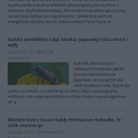
využití peněz a že chce ohledně výše podpory jednat přímo s
obcemi v okolí těžební oblasti. Červeného krok překvapil, postup
společnosti sleduje se znepokojením. Společnost patří do
energetické skupiny Sev.en, kterou vlastní Pavel Tykač.
Italské zemědělce trápí listokaz japonský ničící vinice i
sady
5.8.2026 01:12 | ŘÍM (
ČTK
)
Diskuse: 2
Duhově zelení brouci s
měňavými krovkami, jejichž
původní domovinou je
Japonsko, se stávají čím dál
větší hrozbou v Itálii. Rojí se po
sadech a vinicích a zanechávají za sebou listy s vykousanými
mřížkami, což oslabuje rostliny a snižuje úrodu, napsala agentura
AP.
Ministerstvo v kauze haldy Heřmanice rozhodlo, že
viník neexistuje
4.8.2026 19:12 | OSTRAVA (
ČTK
)
Diskuse: 2