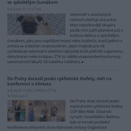
se zploštělým čumákem
6.8.2026 15:15 (
ČTK
)
Veterináři v současných
vedrech ošetřují více zvířat.
Mezi nejrizikovější skupiny
podle nich patří plemena psů s
krátkou lebkou a zploštělým
čumákem, jako jsou například mopsi nebo buldočci, starší jedinci a
zvířata se srdečním onemocněním. Jejich majitelé pro ně
vyhledávají veterinární ošetření nejčastěji kvůli přehřátí organismu,
dehydrataci nebo kolapsu. ČTK to sdělila viceprezidentka Komory
veterinárních lékařů ČR Kateřina Valdhans.
Do Prahy dorazili jezdci cyklistické štafety, míří na
konferenci o klimatu
6.8.2026 15:08 | PRAHA (
ČTK
)
Diskuse: 2
Do Prahy dnes dorazili jezdci
mezinárodní cyklistické štafety
COP Bike Ride. Účastníci
vyrazili z brazilského Belému,
kde se konala poslední
konference smluvních stran Rámcové úmluvy Organizace