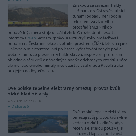
Za škodu za zavezení haldy
Heřmanice v Ostravě statisíci
tunami odpadu není podle
ministerstva životního
prostředí (MŽP) nikdo
odpovědný a neexistuje oficiální viník. O rozhodnutí resortu
informoval
web
Seznam Zprávy. Kauzu čtyři roky prošetřovali
odborníci z České inspekce životního prostředí (ČIŽP), letos na jaře
ji převzalo ministerstvo. Ani po letech vyšetřování nebylo podle
webu známo, co přesně se v haldě skrývá, inspekce si proto loni
objednala sérii vrtů a následných analýz odebraných vzorků. Práce
ale měl podle webu minulý měsíc zastavit šéf úřadu Pavel Straka
pro jejich nadbytečnost.
Dvě polské tepelné elektrárny omezují provoz kvůli
nízké hladině Visly
4.8.2026 18:35 (
ČTK
)
Diskuse: 6
Dvě polské tepelné elektrárny
omezují svůj provoz kvůli vlně
veder a nízké hladině vody v
řece Visle, kterou používají k
chlazení. Napsala to tisková