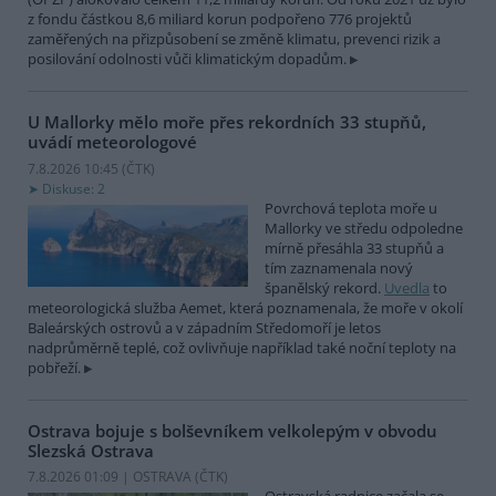
z fondu částkou 8,6 miliard korun podpořeno 776 projektů
zaměřených na přizpůsobení se změně klimatu, prevenci rizik a
posilování odolnosti vůči klimatickým dopadům.
U Mallorky mělo moře přes rekordních 33 stupňů,
uvádí meteorologové
7.8.2026 10:45 (
ČTK
)
Diskuse: 2
Povrchová teplota moře u
Mallorky ve středu odpoledne
mírně přesáhla 33 stupňů a
tím zaznamenala nový
španělský rekord.
Uvedla
to
meteorologická služba Aemet, která poznamenala, že moře v okolí
Baleárských ostrovů a v západním Středomoří je letos
nadprůměrně teplé, což ovlivňuje například také noční teploty na
pobřeží.
Ostrava bojuje s bolševníkem velkolepým v obvodu
Slezská Ostrava
7.8.2026 01:09 | OSTRAVA (
ČTK
)