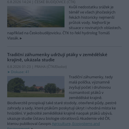
6.8.2026 14:24 | ČESKÉ BUDĚJOVICE (
ČTK
)
Kvůli nedostatku srážek je
téměř ve všech jihočeských
řekách historicky nejmenší
průtok vody. Nejhorší je
situace v rovinatých oblastech,
například na Českobudějovicku. ČTK to řekl hydrolog Tomáš
Vlasák.
Tradiční záhumenky udržují ptáky v zemědělské
krajině, ukázala studie
6.8.2026 01:23 | PRAHA (
ČTK/Ekolist
)
Diskuse: 41
Tradiční záhumenky, tedy
malá políčka, významně
zvyšují počet i druhovou
rozmanitost ptáků v
zemědělské krajině.
Biodiverzitě prospívají také staré stodoly, otevřené půdy, pestré
zahrady a sady, které ptákům poskytují úkryt i vhodná místa ke
hnízdění. V jednolité zemědělské krajině naopak ptáků ubývá,
ukazuje studie Ústavu biologie obratlovců Akademie věd ČR,
kterou publikoval časopis
Agriculture, Ecosystems and
Environment
.