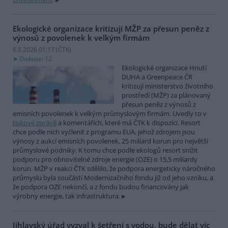
Ekologické organizace kritizují MŽP za přesun peněz z
výnosů z povolenek k velkým firmám
6.8.2026 01:17 (
ČTK
)
Diskuse: 12
Ekologické organizace Hnutí
DUHA a Greenpeace ČR
kritizují ministerstvo životního
prostředí (MŽP) za plánovaný
přesun peněz z výnosů z
emisních povolenek k velkým průmyslovým firmám. Uvedly to v
tiskové zprávě
a komentářích, které má ČTK k dispozici. Resort
chce podle nich vyčlenit z programu EUA, jehož zdrojem jsou
výnosy z aukcí emisních povolenek, 25 miliard korun pro největší
průmyslové podniky. K tomu chce podle ekologů resort snížit
podporu pro obnovitelné zdroje energie (OZE) o 15,5 miliardy
korun. MŽP v reakci ČTK sdělilo, že podpora energeticky náročného
průmyslu byla součástí Modernizačního fondu již od jeho vzniku, a
že podpora OZE nekončí, a z fondu budou financovány jak
výrobny energie, tak infrastruktura.
Jihlavský úřad vyzval k šetření s vodou, bude dělat víc