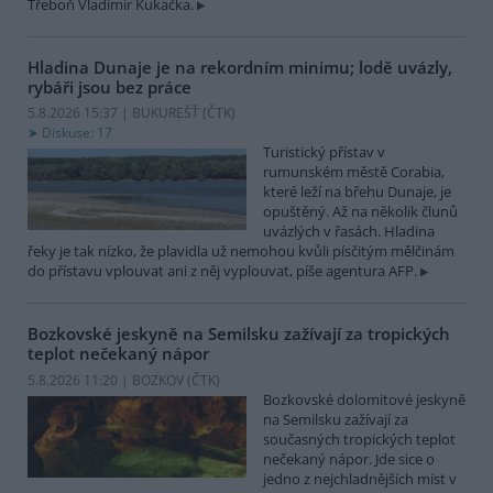
Třeboň Vladimír Kukačka.
Hladina Dunaje je na rekordním minimu; lodě uvázly,
rybáři jsou bez práce
5.8.2026 15:37 | BUKUREŠŤ (
ČTK
)
Diskuse: 17
Turistický přístav v
rumunském městě Corabia,
které leží na břehu Dunaje, je
opuštěný. Až na několik člunů
uvázlých v řasách. Hladina
řeky je tak nízko, že plavidla už nemohou kvůli písčitým mělčinám
do přístavu vplouvat ani z něj vyplouvat, píše agentura AFP.
Bozkovské jeskyně na Semilsku zažívají za tropických
teplot nečekaný nápor
5.8.2026 11:20 | BOZKOV (
ČTK
)
Bozkovské dolomitové jeskyně
na Semilsku zažívají za
současných tropických teplot
nečekaný nápor. Jde sice o
jedno z nejchladnějších míst v