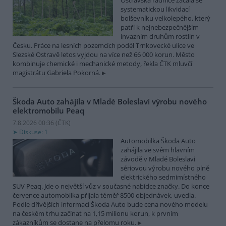
Ostravská radnice začala se
systematickou likvidací
bolševníku velkolepého, který
patří k nejnebezpečnějším
invazním druhům rostlin v
Česku. Práce na lesních pozemcích podél Trnkovecké ulice ve
Slezské Ostravě letos vyjdou na více než 66 000 korun. Město
kombinuje chemické i mechanické metody, řekla ČTK mluvčí
magistrátu Gabriela Pokorná.
Škoda Auto zahájila v Mladé Boleslavi výrobu nového
elektromobilu Peaq
7.8.2026 00:36 (
ČTK
)
Diskuse: 1
Automobilka Škoda Auto
zahájila ve svém hlavním
závodě v Mladé Boleslavi
sériovou výrobu nového plně
elektrického sedmimístného
SUV Peaq. Jde o největší vůz v současné nabídce značky. Do konce
července automobilka přijala téměř 8500 objednávek, uvedla.
Podle dřívějších informací Škoda Auto bude cena nového modelu
na českém trhu začínat na 1,15 milionu korun, k prvním
zákazníkům se dostane na přelomu roku.