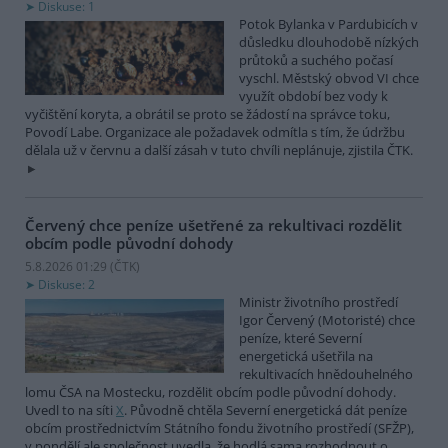
Diskuse: 1
Potok Bylanka v Pardubicích v
důsledku dlouhodobě nízkých
průtoků a suchého počasí
vyschl. Městský obvod VI chce
využít období bez vody k
vyčištění koryta, a obrátil se proto se žádostí na správce toku,
Povodí Labe. Organizace ale požadavek odmítla s tím, že údržbu
dělala už v červnu a další zásah v tuto chvíli neplánuje, zjistila ČTK.
Červený chce peníze ušetřené za rekultivaci rozdělit
obcím podle původní dohody
5.8.2026 01:29 (
ČTK
)
Diskuse: 2
Ministr životního prostředí
Igor Červený (Motoristé) chce
peníze, které Severní
energetická ušetřila na
rekultivacích hnědouhelného
lomu ČSA na Mostecku, rozdělit obcím podle původní dohody.
Uvedl to na síti
X
. Původně chtěla Severní energetická dát peníze
obcím prostřednictvím Státního fondu životního prostředí (SFŽP),
v pondělí ale společnost uvedla, že hodlá sama rozhodnout o