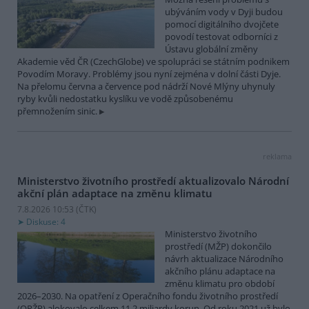
ubýváním vody v Dyji budou
pomocí digitálního dvojčete
povodí testovat odborníci z
Ústavu globální změny
Akademie věd ČR (CzechGlobe) ve spolupráci se státním podnikem
Povodím Moravy. Problémy jsou nyní zejména v dolní části Dyje.
Na přelomu června a července pod nádrží Nové Mlýny uhynuly
ryby kvůli nedostatku kyslíku ve vodě způsobenému
přemnožením sinic.
reklama
Ministerstvo životního prostředí aktualizovalo Národní
akční plán adaptace na změnu klimatu
7.8.2026 10:53 (
ČTK
)
Diskuse: 4
Ministerstvo životního
prostředí (MŽP) dokončilo
návrh aktualizace Národního
akčního plánu adaptace na
změnu klimatu pro období
2026–2030. Na opatření z Operačního fondu životního prostředí
(OPŽP) alokovalo celkem 11,2 miliardy korun. Od roku 2021 už bylo