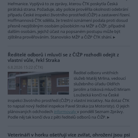
Heřmanice. Vyplývá to ze zprávy, kterou ČTK poskytla Česká
pirátská strana. Požaduje, aby policie prověřila okolnosti odebrání
případu České inspekci životního prostředí (ČIŽP) a zastavení řízení.
Hoffmannová ČTK sdělila, že trestní oznámení podala proti dosud
přesně nezjištěným osobám působícím na MŽP a ČIŽP, případně
dalším osobám, jejichž účast na popsaném postupu může být
zjištěna prověřováním. Stanovisko MŽP a ČIŽP ČTK shání.
Ředitelé odborů i mluvčí se z ČIŽP rozhodli odejít z
vlastní vůle, řekl Straka
6.8.2026 15:22 (
ČTK
)
Ředitel odboru vnitřních
služeb Matěj Mrlina, vedoucí
služebního úřadu Oldřich
Jarolím a tisková mluvčí Miriam
Loužecká končí na České
inspekci životního prostředí (ČIŽP) z vlastní iniciativy. Na dotaz ČTK
to napsal nový ředitel inspekce Pavel Straka (za Motoristy). O jejich
plánovaných odchodech
informovaly
v pondělí Seznam Zprávy.
Podle něj tak končí dva z pěti ředitelů odborů na ČIŽP.
Veterináři v horku ošetřují více zvířat, ohrožení jsou psi