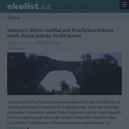
☰
/
zpravodajství
/
zprávy
Zprávy
Vedoucí s dětmi rozdělal pod Pravčickou bránou
oheň, dostal pokutu 10 000 korun
7.8.2026 14:20 | HŘENSKO (
ČTK
)
Diskuse: 3
V jeskyni pod Pravčickou bránou nedaleko Hřenska na Děčínsku si
skupina nezletilých s vedoucím rozdělala oheň, který při odchodu
neuhasila. V národním parku České Švýcarsko přitom platí nejvyšší
možný stupeň požárního rizika. Strážci vedoucího dostihli a dali
mu pokutu 10 000 korun. Informoval o tom národní park na
facebooku.