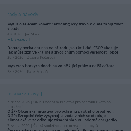
rady a návody
Mýtus o zeleném koberci: Proč anglický trávník v létě zabíjí život
v půdě
4.8.2026 | Jan Skala
Diskuse: 34
Dopady horka a sucha na přírodu jsou kritické. ČSOP ukazuje,
jak může žíznivé krajině a živočichům pomoci veřejnost i obce
29.7.2026 | Zuzana Kučerová
Myslete v horkých dnech na volně žijící ptáky a další zvířata
28.7.2026 | Karel Makoň
tiskové zprávy
7. srpna 2026 |
OIŽP- Občanská iniciativa pro ochranu životního
prostředí
OIŽP- Občanská iniciativa pro ochranu životního prostředí :
OIŽP: Evropské řeky vysychají a voda v nich se otepluje:
Klimatická krize odhaluje zásadní slabinu jaderné energetiky
7. srpna 2026 |
Česká společnost pro ochranu netopýrů
Česká společnost pro ochranu netopýrů: „Pomoc, máme v domě