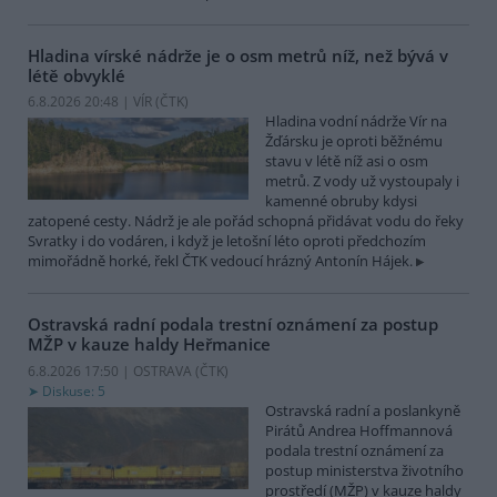
Hladina vírské nádrže je o osm metrů níž, než bývá v
létě obvyklé
6.8.2026 20:48 | VÍR (
ČTK
)
Hladina vodní nádrže Vír na
Žďársku je oproti běžnému
stavu v létě níž asi o osm
metrů. Z vody už vystoupaly i
kamenné obruby kdysi
zatopené cesty. Nádrž je ale pořád schopná přidávat vodu do řeky
Svratky i do vodáren, i když je letošní léto oproti předchozím
mimořádně horké, řekl ČTK vedoucí hrázný Antonín Hájek.
Ostravská radní podala trestní oznámení za postup
MŽP v kauze haldy Heřmanice
6.8.2026 17:50 | OSTRAVA (
ČTK
)
Diskuse: 5
Ostravská radní a poslankyně
Pirátů Andrea Hoffmannová
podala trestní oznámení za
postup ministerstva životního
prostředí (MŽP) v kauze haldy