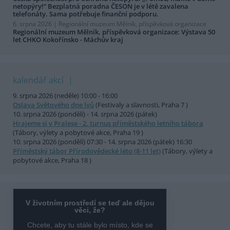
netopýry!“ Bezplatná poradna ČESON je v létě zavalena
telefonáty. Sama potřebuje finanční podporu.
6. srpna 2026 |
Regionální muzeum Mělník, příspěvková organizace
Regionální muzeum Mělník, příspěvková organizace: Výstava 50
let CHKO Kokořínsko - Máchův kraj
kalendář akcí
9. srpna 2026 (neděle) 10:00 - 16:00
Oslava Světového dne lvů
(Festivaly a slavnosti, Praha 7 )
10. srpna 2026 (pondělí) - 14. srpna 2026 (pátek)
Hrajeme si v Pralese - 2. turnus příměstského letního tábora
(Tábory, výlety a pobytové akce, Praha 19 )
10. srpna 2026 (pondělí) 07:30 - 14. srpna 2026 (pátek) 16:30
Příměstský tábor Přírodovědecké léto (8-11 let)
(Tábory, výlety a
pobytové akce, Praha 18 )