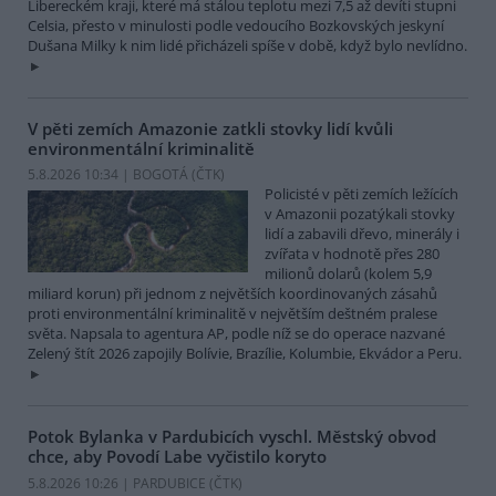
Libereckém kraji, které má stálou teplotu mezi 7,5 až devíti stupni
Celsia, přesto v minulosti podle vedoucího Bozkovských jeskyní
Dušana Milky k nim lidé přicházeli spíše v době, když bylo nevlídno.
V pěti zemích Amazonie zatkli stovky lidí kvůli
environmentální kriminalitě
5.8.2026 10:34 | BOGOTÁ (
ČTK
)
Policisté v pěti zemích ležících
v Amazonii pozatýkali stovky
lidí a zabavili dřevo, minerály i
zvířata v hodnotě přes 280
milionů dolarů (kolem 5,9
miliard korun) při jednom z největších koordinovaných zásahů
proti environmentální kriminalitě v největším deštném pralese
světa. Napsala to agentura AP, podle níž se do operace nazvané
Zelený štít 2026 zapojily Bolívie, Brazílie, Kolumbie, Ekvádor a Peru.
Potok Bylanka v Pardubicích vyschl. Městský obvod
chce, aby Povodí Labe vyčistilo koryto
5.8.2026 10:26 | PARDUBICE (
ČTK
)