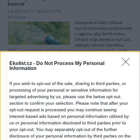
kontrol
6.8.2026 00:51 | JIHLAVA (
ČTK
)
Diskuse: 1
Vodoprávní úřad v Jihlavě
vyzval obyvatele a podnikatele
v regionu, aby šetřili vodou.
Omezit mají zejména mytí aut,
zalévání zahrad, trávníků a
hřišť, napouštění bazénů nebo kropení zpevněných ploch, uvedl
mluvčí radnice Radovan Daněk. Úřad podle něj bude víc
kontrolovat povolené odběry. Výzva k šetření vodou platí pro
Ekolist.cz -
Do Not Process My Personal
všechny obce spadající pod Jihlavu jako obec s rozšířenou
Information
působností.
If you wish to opt-out of the sale, sharing to third parties, or
processing of your personal or sensitive information for
Celníci odhalili gang překupníků papoušků, zajistili
stovku ptáků
targeted advertising by us, please use the below opt-out
section to confirm your selection. Please note that after your
5.8.2026 20:13 (
ČTK
)
Celníci odhalili gang
opt-out request is processed you may continue seeing
překupníků chráněných druhů
interest-based ads based on personal information utilized by
papoušků působící v několika
us or personal information disclosed to third parties prior to
krajích a zajistili asi stovku
your opt-out. You may separately opt-out of the further
ptáků. S odchytem a
disclosure of your personal information by third parties on the
zajištěním zvířat celníkům pomohly zoo v Praze, Zlíně a Ostravě. V