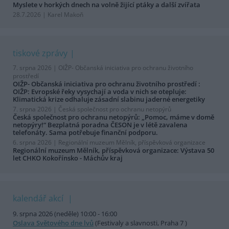
Myslete v horkých dnech na volně žijící ptáky a další zvířata
28.7.2026 | Karel Makoň
tiskové zprávy
7. srpna 2026 |
OIŽP- Občanská iniciativa pro ochranu životního
prostředí
OIŽP- Občanská iniciativa pro ochranu životního prostředí :
OIŽP: Evropské řeky vysychají a voda v nich se otepluje:
Klimatická krize odhaluje zásadní slabinu jaderné energetiky
7. srpna 2026 |
Česká společnost pro ochranu netopýrů
Česká společnost pro ochranu netopýrů: „Pomoc, máme v domě
netopýry!“ Bezplatná poradna ČESON je v létě zavalena
telefonáty. Sama potřebuje finanční podporu.
6. srpna 2026 |
Regionální muzeum Mělník, příspěvková organizace
Regionální muzeum Mělník, příspěvková organizace: Výstava 50
let CHKO Kokořínsko - Máchův kraj
kalendář akcí
9. srpna 2026 (neděle) 10:00 - 16:00
Oslava Světového dne lvů
(Festivaly a slavnosti, Praha 7 )