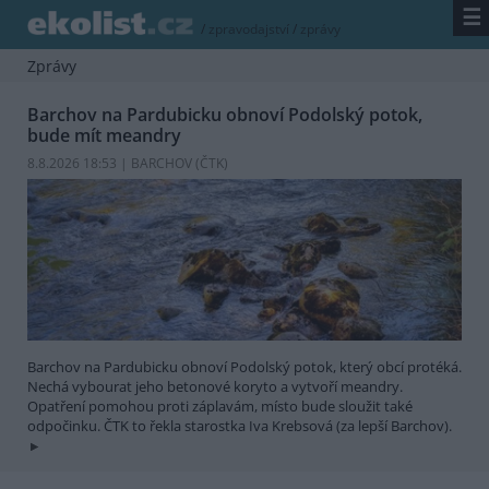
☰
/
zpravodajství
/
zprávy
Zprávy
Barchov na Pardubicku obnoví Podolský potok,
bude mít meandry
8.8.2026 18:53 | BARCHOV (
ČTK
)
Barchov na Pardubicku obnoví Podolský potok, který obcí protéká.
Nechá vybourat jeho betonové koryto a vytvoří meandry.
Opatření pomohou proti záplavám, místo bude sloužit také
odpočinku. ČTK to řekla starostka Iva Krebsová (za lepší Barchov).