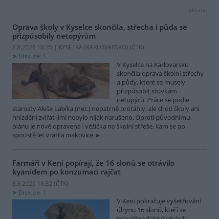
reklama
Oprava školy v Kyselce skončila, střecha i půda se
přizpůsobily netopýrům
8.8.2026 18:35 | KYSELKA (KARLOVARSKO) (
ČTK
)
Diskuse: 1
V Kyselce na Karlovarsku
skončila oprava školní střechy
a půdy, které se musely
přizpůsobit stovkám
netopýrů. Práce se podle
starosty Aleše Labíka (nez.) nepatrně protáhly, ale chod školy ani
hnízdění zvířat jimi nebylo nijak narušeno. Oproti původnímu
plánu je nově opravená i věžička na školní střeše, kam se po
spoustě let vrátila makovice.
Farmáři v Keni popírají, že 16 slonů se otrávilo
kyanidem po konzumaci rajčat
8.8.2026 18:32 (
ČTK
)
Diskuse: 1
V Keni pokračuje vyšetřování
úhynu 16 slonů, kteří se
pravděpodobně otrávili