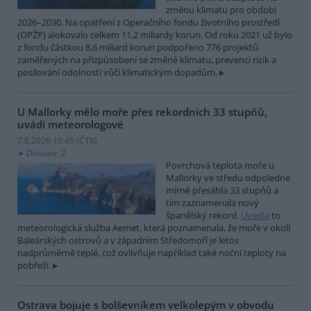
změnu klimatu pro období
2026–2030. Na opatření z Operačního fondu životního prostředí
(OPŽP) alokovalo celkem 11,2 miliardy korun. Od roku 2021 už bylo
z fondu částkou 8,6 miliard korun podpořeno 776 projektů
zaměřených na přizpůsobení se změně klimatu, prevenci rizik a
posilování odolnosti vůči klimatickým dopadům.
U Mallorky mělo moře přes rekordních 33 stupňů,
uvádí meteorologové
7.8.2026 10:45 (
ČTK
)
Diskuse: 2
Povrchová teplota moře u
Mallorky ve středu odpoledne
mírně přesáhla 33 stupňů a
tím zaznamenala nový
španělský rekord.
Uvedla
to
meteorologická služba Aemet, která poznamenala, že moře v okolí
Baleárských ostrovů a v západním Středomoří je letos
nadprůměrně teplé, což ovlivňuje například také noční teploty na
pobřeží.
Ostrava bojuje s bolševníkem velkolepým v obvodu