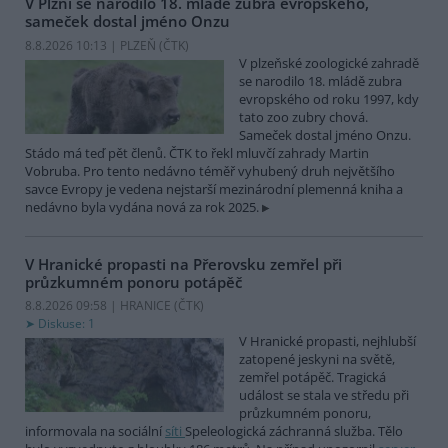
V Plzni se narodilo 18. mládě zubra evropského,
sameček dostal jméno Onzu
8.8.2026 10:13 | PLZEŇ (
ČTK
)
V plzeňské zoologické zahradě
se narodilo 18. mládě zubra
evropského od roku 1997, kdy
tato zoo zubry chová.
Sameček dostal jméno Onzu.
Stádo má teď pět členů. ČTK to řekl mluvčí zahrady Martin
Vobruba. Pro tento nedávno téměř vyhubený druh největšího
savce Evropy je vedena nejstarší mezinárodní plemenná kniha a
nedávno byla vydána nová za rok 2025.
V Hranické propasti na Přerovsku zemřel při
průzkumném ponoru potápěč
8.8.2026 09:58 | HRANICE (
ČTK
)
Diskuse: 1
V Hranické propasti, nejhlubší
zatopené jeskyni na světě,
zemřel potápěč. Tragická
událost se stala ve středu při
průzkumném ponoru,
informovala na sociální
síti
Speleologická záchranná služba. Tělo