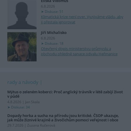
Eliška Vidomus
6.8.2026
Diskuse: 51
Klimatická krize není over. Vyzýváme vládu, aby
ji přestala ignorovat
Jiří Michalisko
6.8.2026
Diskuse: 18
Otevřený dopis ministerstvu průmyslu a
obchodu ohledně sanace odvalu Heřmanice
rady a návody
Mýtus o zeleném koberci: Proč anglický trávník v létě zabíjí život
v půdě
4.8.2026 | Jan Skala
Diskuse: 34
Dopady horka a sucha na přírodu jsou kritické. ČSOP ukazuje,
jak může žíznivé krajině a živočichům pomoci veřejnost i obce
29.7.2026 | Zuzana Kučerová