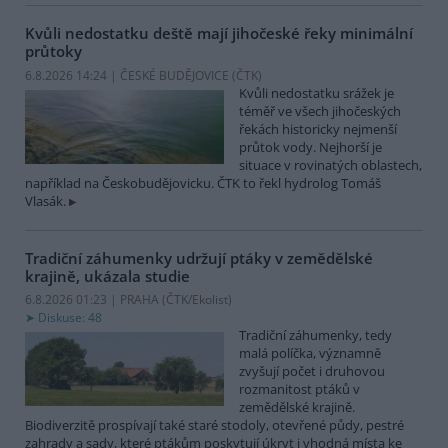
Kvůli nedostatku deště mají jihočeské řeky minimální
průtoky
6.8.2026 14:24 | ČESKÉ BUDĚJOVICE (
ČTK
)
Kvůli nedostatku srážek je
téměř ve všech jihočeských
řekách historicky nejmenší
průtok vody. Nejhorší je
situace v rovinatých oblastech,
například na Českobudějovicku. ČTK to řekl hydrolog Tomáš
Vlasák.
Tradiční záhumenky udržují ptáky v zemědělské
krajině, ukázala studie
6.8.2026 01:23 | PRAHA (
ČTK/Ekolist
)
Diskuse: 48
Tradiční záhumenky, tedy
malá políčka, významně
zvyšují počet i druhovou
rozmanitost ptáků v
zemědělské krajině.
Biodiverzitě prospívají také staré stodoly, otevřené půdy, pestré
zahrady a sady, které ptákům poskytují úkryt i vhodná místa ke