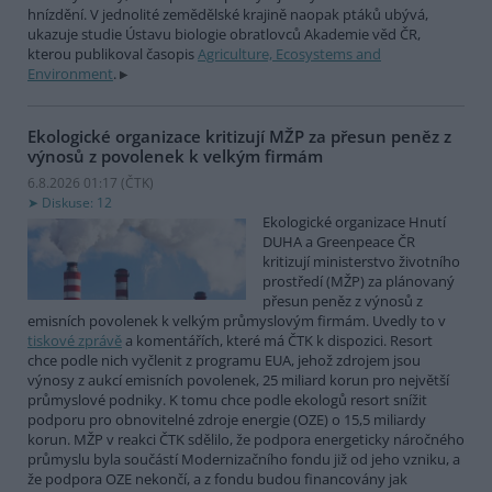
hnízdění. V jednolité zemědělské krajině naopak ptáků ubývá,
ukazuje studie Ústavu biologie obratlovců Akademie věd ČR,
kterou publikoval časopis
Agriculture, Ecosystems and
Environment
.
Ekologické organizace kritizují MŽP za přesun peněz z
výnosů z povolenek k velkým firmám
6.8.2026 01:17 (
ČTK
)
Diskuse: 12
Ekologické organizace Hnutí
DUHA a Greenpeace ČR
kritizují ministerstvo životního
prostředí (MŽP) za plánovaný
přesun peněz z výnosů z
emisních povolenek k velkým průmyslovým firmám. Uvedly to v
tiskové zprávě
a komentářích, které má ČTK k dispozici. Resort
chce podle nich vyčlenit z programu EUA, jehož zdrojem jsou
výnosy z aukcí emisních povolenek, 25 miliard korun pro největší
průmyslové podniky. K tomu chce podle ekologů resort snížit
podporu pro obnovitelné zdroje energie (OZE) o 15,5 miliardy
korun. MŽP v reakci ČTK sdělilo, že podpora energeticky náročného
průmyslu byla součástí Modernizačního fondu již od jeho vzniku, a
že podpora OZE nekončí, a z fondu budou financovány jak