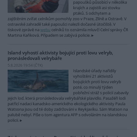
papoušků působící v několika
krajích a zajistili asi stovku
ptáků. S odchytem a
zajištěním zvířat celníkům pomohly zoo v Praze, Zlíně a Ostravě. V
ostravské zahradě také papoušci nalezli dočasné útočiště. V
tiskové zprávě na
webu
celníků to oznámila mluvčí Celní správy ČR
Martina Kaňková. Případem se zabývá policie.
Island vyhostí aktivisty bojující proti lovu velryb,
pronásledovali velrybáře
5.8.2026 19:54 (
ČTK
)
Islandské úřady nařídily
vyhoštění 21 aktivistů
bojujících proti lovu velryb
poté, co minulý týden
pobřežní stráž s policií zabavily
jejich loď, která pronásledovala velrybářské plavidlo. Pasažéři lodi
patřící nadaci kanadsko-amerického ekologického aktivisty Paula
Watsona jsou od té doby zadržováni v Reykjavíku. Sám Watson na
palubě nebyl. Píše o tom agentura AFP s odvoláním na islandskou
policii.