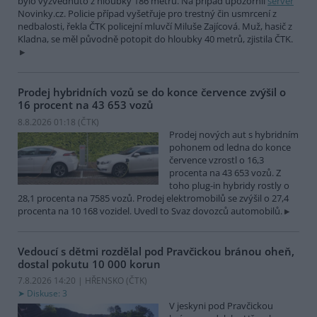
bylo vyzvednuto z hloubky 186 metrů. Na případ upozornil
server
Novinky.cz. Policie případ vyšetřuje pro trestný čin usmrcení z
nedbalosti, řekla ČTK policejní mluvčí Miluše Zajícová. Muž, hasič z
Kladna, se měl původně potopit do hloubky 40 metrů, zjistila ČTK.
Prodej hybridních vozů se do konce července zvýšil o
16 procent na 43 653 vozů
8.8.2026 01:18 (
ČTK
)
Prodej nových aut s hybridním
pohonem od ledna do konce
července vzrostl o 16,3
procenta na 43 653 vozů. Z
toho plug-in hybridy rostly o
28,1 procenta na 7585 vozů. Prodej elektromobilů se zvýšil o 27,4
procenta na 10 168 vozidel. Uvedl to Svaz dovozců automobilů.
Vedoucí s dětmi rozdělal pod Pravčickou bránou oheň,
dostal pokutu 10 000 korun
7.8.2026 14:20 | HŘENSKO (
ČTK
)
Diskuse: 3
V jeskyni pod Pravčickou