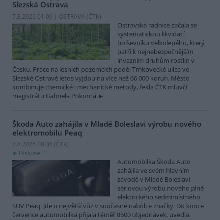
Slezská Ostrava
7.8.2026 01:09 | OSTRAVA (
ČTK
)
Ostravská radnice začala se
systematickou likvidací
bolševníku velkolepého, který
patří k nejnebezpečnějším
invazním druhům rostlin v
Česku. Práce na lesních pozemcích podél Trnkovecké ulice ve
Slezské Ostravě letos vyjdou na více než 66 000 korun. Město
kombinuje chemické i mechanické metody, řekla ČTK mluvčí
magistrátu Gabriela Pokorná.
Škoda Auto zahájila v Mladé Boleslavi výrobu nového
elektromobilu Peaq
7.8.2026 00:36 (
ČTK
)
Diskuse: 1
Automobilka Škoda Auto
zahájila ve svém hlavním
závodě v Mladé Boleslavi
sériovou výrobu nového plně
elektrického sedmimístného
SUV Peaq. Jde o největší vůz v současné nabídce značky. Do konce
července automobilka přijala téměř 8500 objednávek, uvedla.