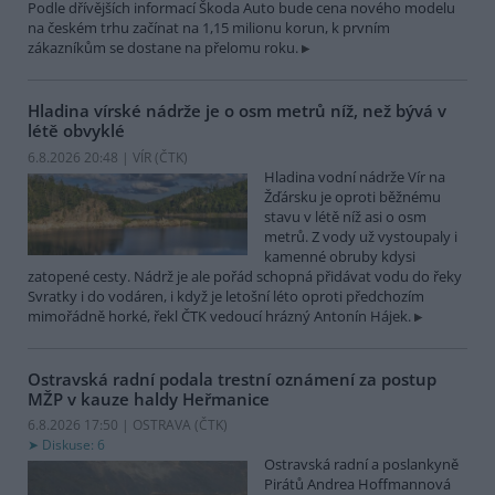
Podle dřívějších informací Škoda Auto bude cena nového modelu
na českém trhu začínat na 1,15 milionu korun, k prvním
zákazníkům se dostane na přelomu roku.
Hladina vírské nádrže je o osm metrů níž, než bývá v
létě obvyklé
6.8.2026 20:48 | VÍR (
ČTK
)
Hladina vodní nádrže Vír na
Žďársku je oproti běžnému
stavu v létě níž asi o osm
metrů. Z vody už vystoupaly i
kamenné obruby kdysi
zatopené cesty. Nádrž je ale pořád schopná přidávat vodu do řeky
Svratky i do vodáren, i když je letošní léto oproti předchozím
mimořádně horké, řekl ČTK vedoucí hrázný Antonín Hájek.
Ostravská radní podala trestní oznámení za postup
MŽP v kauze haldy Heřmanice
6.8.2026 17:50 | OSTRAVA (
ČTK
)
Diskuse: 6
Ostravská radní a poslankyně
Pirátů Andrea Hoffmannová