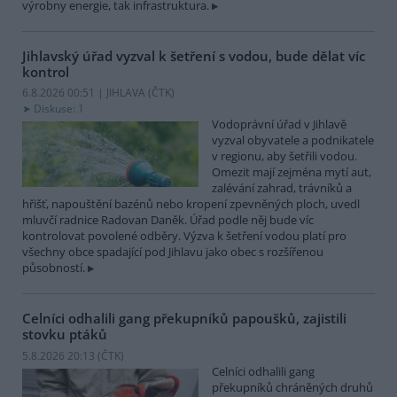
výrobny energie, tak infrastruktura.
Jihlavský úřad vyzval k šetření s vodou, bude dělat víc
kontrol
6.8.2026 00:51 | JIHLAVA (
ČTK
)
Diskuse: 1
Vodoprávní úřad v Jihlavě
vyzval obyvatele a podnikatele
v regionu, aby šetřili vodou.
Omezit mají zejména mytí aut,
zalévání zahrad, trávníků a
hřišť, napouštění bazénů nebo kropení zpevněných ploch, uvedl
mluvčí radnice Radovan Daněk. Úřad podle něj bude víc
kontrolovat povolené odběry. Výzva k šetření vodou platí pro
všechny obce spadající pod Jihlavu jako obec s rozšířenou
působností.
Celníci odhalili gang překupníků papoušků, zajistili
stovku ptáků
5.8.2026 20:13 (
ČTK
)
Celníci odhalili gang
překupníků chráněných druhů