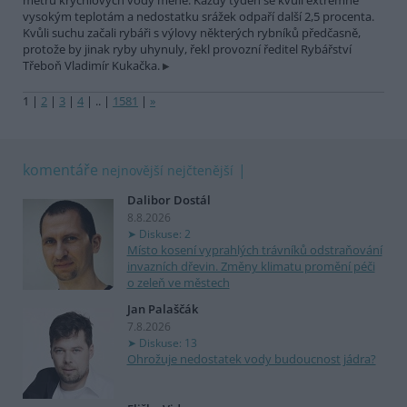
metrů krychlových vody méně. Každý týden se kvůli extrémně
vysokým teplotám a nedostatku srážek odpaří další 2,5 procenta.
Kvůli suchu začali rybáři s výlovy některých rybníků předčasně,
protože by jinak ryby uhynuly, řekl provozní ředitel Rybářství
Třeboň Vladimír Kukačka.
1
|
2
|
3
|
4
|
..
|
1581
|
»
komentáře
nejnovější
nejčtenější
Dalibor Dostál
8.8.2026
Diskuse: 2
Místo kosení vyprahlých trávníků odstraňování
invazních dřevin. Změny klimatu promění péči
o zeleň ve městech
Jan Palaščák
7.8.2026
Diskuse: 13
Ohrožuje nedostatek vody budoucnost jádra?