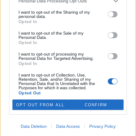
Podle něj tak končí dva z pěti ředitelů odborů na ČIŽP.
Personal Data Processing Opt Outs
I want to opt-out of the Sharing of my
personal data.
Veterináři v horku ošetřují více zvířat, ohrožení jsou psi
Opted In
se zploštělým čumákem
6.8.2026 15:15 (
ČTK
)
I want to opt-out of the Sale of my
Veterináři v současných
Personal Data.
vedrech ošetřují více zvířat.
Opted In
Mezi nejrizikovější skupiny
podle nich patří plemena psů s
I want to opt-out of processing my
krátkou lebkou a zploštělým
Personal Data for Targeted Advertising.
čumákem, jako jsou například mopsi nebo buldočci, starší jedinci a
Opted In
zvířata se srdečním onemocněním. Jejich majitelé pro ně
vyhledávají veterinární ošetření nejčastěji kvůli přehřátí organismu,
I want to opt-out of Collection, Use,
dehydrataci nebo kolapsu. ČTK to sdělila viceprezidentka Komory
Retention, Sale, and/or Sharing of my
Personal Data that Is Unrelated with the
veterinárních lékařů ČR Kateřina Valdhans.
Purposes for which it was collected.
Opted Out
Do Prahy dorazili jezdci cyklistické štafety, míří na
OPT OUT FROM ALL
CONFIRM
konferenci o klimatu
6.8.2026 15:08 | PRAHA (
ČTK
)
Diskuse: 2
Do Prahy dnes dorazili jezdci
Data Deletion
Data Access
Privacy Policy
mezinárodní cyklistické štafety