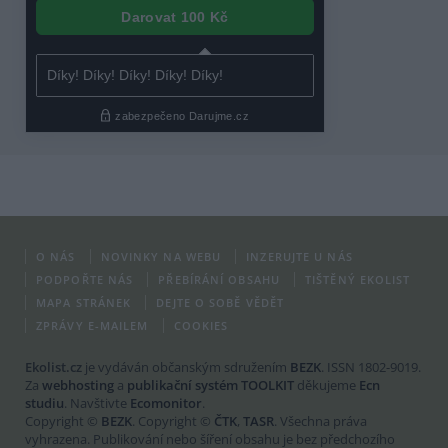
O NÁS
NOVINKY NA WEBU
INZERUJTE U NÁS
PODPOŘTE NÁS
PŘEBÍRÁNÍ OBSAHU
TIŠTĚNÝ EKOLIST
MAPA STRÁNEK
DEJTE O SOBĚ VĚDĚT
ZPRÁVY E-MAILEM
COOKIES
Ekolist.cz
je vydáván občanským sdružením
BEZK
. ISSN 1802-9019.
Za
webhosting
a
publikační systém TOOLKIT
děkujeme
Ecn
studiu
. Navštivte
Ecomonitor
.
Copyright ©
BEZK
. Copyright ©
ČTK
,
TASR
. Všechna práva
vyhrazena. Publikování nebo šíření obsahu je bez předchozího