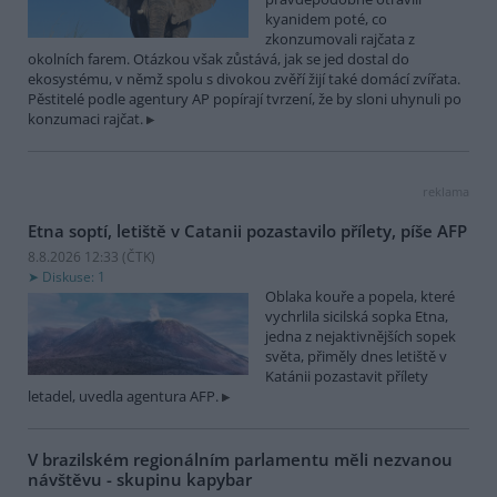
kyanidem poté, co
zkonzumovali rajčata z
okolních farem. Otázkou však zůstává, jak se jed dostal do
ekosystému, v němž spolu s divokou zvěří žijí také domácí zvířata.
Pěstitelé podle agentury AP popírají tvrzení, že by sloni uhynuli po
konzumaci rajčat.
reklama
Etna soptí, letiště v Catanii pozastavilo přílety, píše AFP
8.8.2026 12:33 (
ČTK
)
Diskuse: 1
Oblaka kouře a popela, které
vychrlila sicilská sopka Etna,
jedna z nejaktivnějších sopek
světa, přiměly dnes letiště v
Katánii pozastavit přílety
letadel, uvedla agentura AFP.
V brazilském regionálním parlamentu měli nezvanou
návštěvu - skupinu kapybar