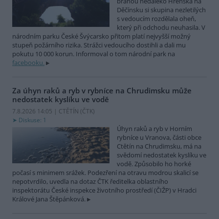
bránou nedaleko Hřenska na
Děčínsku si skupina nezletilých
s vedoucím rozdělala oheň,
který při odchodu neuhasila. V
národním parku České Švýcarsko přitom platí nejvyšší možný
stupeň požárního rizika. Strážci vedoucího dostihli a dali mu
pokutu 10 000 korun. Informoval o tom národní park na
facebooku.
Za úhyn raků a ryb v rybníce na Chrudimsku může
nedostatek kyslíku ve vodě
7.8.2026 14:05 | CTĚTÍN (
ČTK
)
Diskuse: 1
Úhyn raků a ryb v Horním
rybníce u Vranova, části obce
Ctětín na Chrudimsku, má na
svědomí nedostatek kyslíku ve
vodě. Způsobilo ho horké
počasí s minimem srážek. Podezření na otravu modrou skalicí se
nepotvrdilo, uvedla na dotaz ČTK ředitelka oblastního
inspektorátu České inspekce životního prostředí (ČIŽP) v Hradci
Králové Jana Štěpánková.