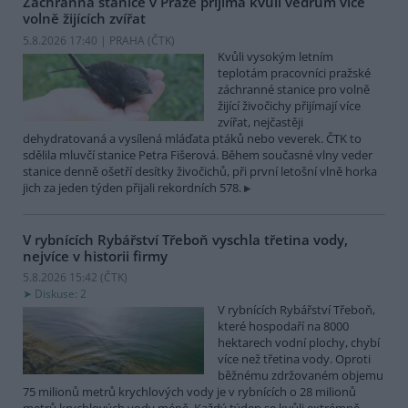
Záchranná stanice v Praze přijímá kvůli vedrům více
volně žijících zvířat
5.8.2026 17:40 | PRAHA (
ČTK
)
Kvůli vysokým letním
teplotám pracovníci pražské
záchranné stanice pro volně
žijící živočichy přijímají více
zvířat, nejčastěji
dehydratovaná a vysílená mláďata ptáků nebo veverek. ČTK to
sdělila mluvčí stanice Petra Fišerová. Během současné vlny veder
stanice denně ošetří desítky živočichů, při první letošní vlně horka
jich za jeden týden přijali rekordních 578.
V rybnících Rybářství Třeboň vyschla třetina vody,
nejvíce v historii firmy
5.8.2026 15:42 (
ČTK
)
Diskuse: 2
V rybnících Rybářství Třeboň,
které hospodaří na 8000
hektarech vodní plochy, chybí
více než třetina vody. Oproti
běžnému zdržovaném objemu
75 milionů metrů krychlových vody je v rybnících o 28 milionů