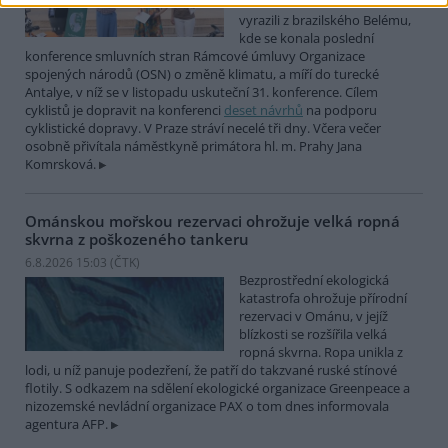
COP Bike Ride. Účastníci
vyrazili z brazilského Belému,
kde se konala poslední
konference smluvních stran Rámcové úmluvy Organizace
spojených národů (OSN) o změně klimatu, a míří do turecké
Antalye, v níž se v listopadu uskuteční 31. konference. Cílem
cyklistů je dopravit na konferenci
deset návrhů
na podporu
cyklistické dopravy. V Praze stráví necelé tři dny. Včera večer
osobně přivítala náměstkyně primátora hl. m. Prahy Jana
Komrsková.
Ománskou mořskou rezervaci ohrožuje velká ropná
skvrna z poškozeného tankeru
6.8.2026 15:03 (
ČTK
)
Bezprostřední ekologická
katastrofa ohrožuje přírodní
rezervaci v Ománu, v jejíž
blízkosti se rozšířila velká
ropná skvrna. Ropa unikla z
lodi, u níž panuje podezření, že patří do takzvané ruské stínové
flotily. S odkazem na sdělení ekologické organizace Greenpeace a
nizozemské nevládní organizace PAX o tom dnes informovala
agentura AFP.