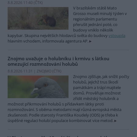
8.8.2026 11:40 (
ČTK
)
V brazilském státě Mato
Grosso museli minulý týden v
regionálním parlamentu
přerušit jednání poté, co
budovy vniklo několik
kapybar. Skupina největších hlodavců světa do budovy
vstoupila
hlavním vchodem, informovala agentura AP.
Znojmo uvažuje o holubníku i krmivu s látkou
omezující rozmnožování holubů
8.8.2026 11:31 | ZNOJMO (
ČTK
)
Znojmo zjišťuje, jak snížit počty
holubů, jejichž trus škodí
památkám a trápí majitele
domů. Prověřuje možnost
zřídit městský holubník a
možnost přikrmování holubů s přídavkem látky proti
rozmnožování. S oběma metodami mají různá evropská města
zkušenosti. Podle starosty Františka Koudely (ODS) je třeba k
úspěšné regulaci holubí populace kombinovat více metod.