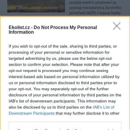
podala trestní oznámení za
postup ministerstva životního
prostředí (MŽP) v kauze haldy
Heřmanice. Vyplývá to ze zprávy, kterou ČTK poskytla Česká
pirátská strana. Požaduje, aby policie prověřila okolnosti odebrání
Ekolist.cz -
Do Not Process My Personal
případu České inspekci životního prostředí (ČIŽP) a zastavení řízení.
Information
Hoffmannová ČTK sdělila, že trestní oznámení podala proti dosud
přesně nezjištěným osobám působícím na MŽP a ČIŽP, případně
dalším osobám, jejichž účast na popsaném postupu může být
If you wish to opt-out of the sale, sharing to third parties, or
zjištěna prověřováním. Stanovisko MŽP a ČIŽP ČTK shání.
processing of your personal or sensitive information for
targeted advertising by us, please use the below opt-out
section to confirm your selection. Please note that after your
Ředitelé odborů i mluvčí se z ČIŽP rozhodli odejít z
opt-out request is processed you may continue seeing
vlastní vůle, řekl Straka
interest-based ads based on personal information utilized by
6.8.2026 15:22 (
ČTK
)
us or personal information disclosed to third parties prior to
Diskuse: 1
Ředitel odboru vnitřních
your opt-out. You may separately opt-out of the further
služeb Matěj Mrlina, vedoucí
disclosure of your personal information by third parties on the
služebního úřadu Oldřich
IAB’s list of downstream participants. This information may
Jarolím a tisková mluvčí Miriam
also be disclosed by us to third parties on the
IAB’s List of
Loužecká končí na České
Downstream Participants
that may further disclose it to other
inspekci životního prostředí (ČIŽP) z vlastní iniciativy. Na dotaz ČTK
third parties.
to napsal nový ředitel inspekce Pavel Straka (za Motoristy). O jejich
plánovaných odchodech
informovaly
v pondělí Seznam Zprávy.