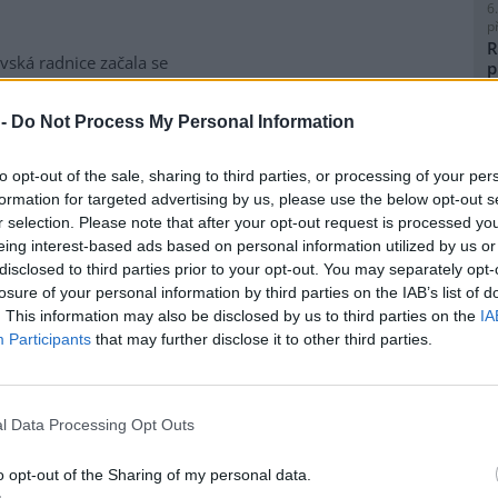
6
p
R
vská radnice začala se
p
matickou likvidací bolševníku
l
lepého, který patří k
 -
Do Not Process My Personal Information
ebezpečnějším invazním
m rostlin v Česku. Práce na
to opt-out of the sale, sharing to third parties, or processing of your per
ice ve Slezské Ostravě letos
formation for targeted advertising by us, please use the below opt-out s
to kombinuje chemické i
8
r selection. Please note that after your opt-out request is processed y
magistrátu Gabriela Pokorná.
K
eing interest-based ads based on personal information utilized by us or
O
disclosed to third parties prior to your opt-out. You may separately opt-
9
losure of your personal information by third parties on the IAB’s list of
O
lavi výrobu nového
. This information may also be disclosed by us to third parties on the
IA
s
Participants
that may further disclose it to other third parties.
1
(
obilka Škoda Auto zahájila ve
H
 hlavním závodě v Mladé
p
l Data Processing Opt Outs
lavi sériovou výrobu nového
a
elektrického sedmimístného
o opt-out of the Sharing of my personal data.
eaq. Jde o největší vůz v