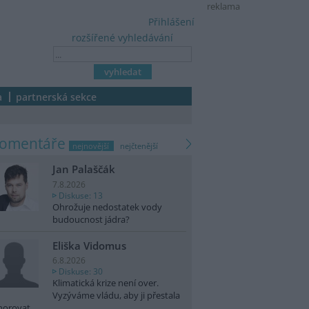
reklama
Přihlášení
rozšířené vyhledávání
a
partnerská sekce
komentáře
nejnovější
nejčtenější
Jan Palaščák
7.8.2026
Diskuse: 13
Ohrožuje nedostatek vody
budoucnost jádra?
Eliška Vidomus
6.8.2026
Diskuse: 30
Klimatická krize není over.
Vyzýváme vládu, aby ji přestala
norovat