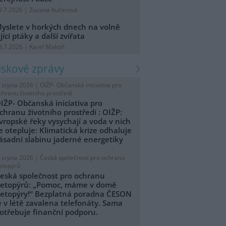
9.7.2026 | Zuzana Kučerová
yslete v horkých dnech na volně
ijící ptáky a další zvířata
8.7.2026 | Karel Makoň
tiskové zprávy
. srpna 2026 |
OIŽP- Občanská iniciativa pro
chranu životního prostředí
IŽP- Občanská iniciativa pro
chranu životního prostředí : OIŽP:
vropské řeky vysychají a voda v nich
e otepluje: Klimatická krize odhaluje
ásadní slabinu jaderné energetiky
. srpna 2026 |
Česká společnost pro ochranu
etopýrů
eská společnost pro ochranu
etopýrů: „Pomoc, máme v domě
etopýry!“ Bezplatná poradna ČESON
e v létě zavalena telefonáty. Sama
otřebuje finanční podporu.