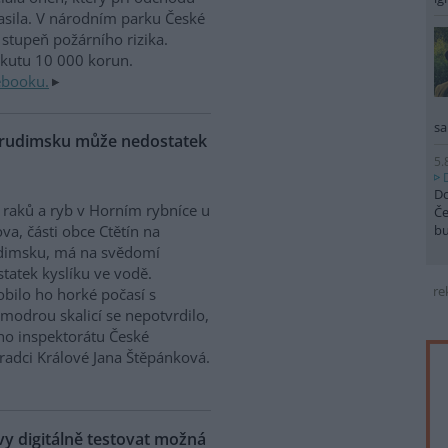
sila. V národním parku České
stupeň požárního rizika.
okutu 10 000 korun.
ebooku.
sa
Chrudimsku může nedostatek
5.
Do
raků a ryb v Horním rybníce u
Če
b
va, části obce Ctětín na
dimsku, má na svědomí
tatek kyslíku ve vodě.
re
bilo ho horké počasí s
modrou skalicí se nepotvrdilo,
ího inspektorátu České
Hradci Králové Jana Štěpánková.
 digitálně testovat možná