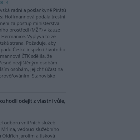
e: 4
vská radní a poslankyně Pirátů
a Hoffmannová podala trestní
ení za postup ministerstva
ního prostředí (MŽP) v kauze
 Heřmanice. Vyplývá to ze
tská strana. Požaduje, aby
řípadu České inspekci životního
ffmannová ČTK sdělila, že
přesně nezjištěným osobám
ším osobám, jejichž účast na
prověřováním. Stanovisko
ozhodli odejít z vlastní vůle,
el odboru vnitřních služeb
 Mrlina, vedoucí služebního
 Oldřich Jarolím a tisková