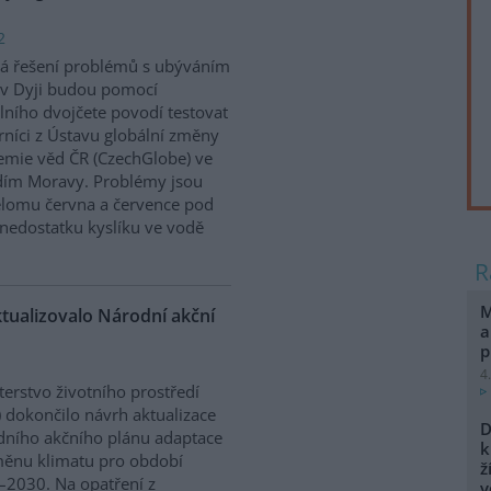
2
á řešení problémů s ubýváním
v Dyji budou pomocí
álního dvojčete povodí testovat
níci z Ústavu globální změny
mie věd ČR (CzechGlobe) ve
dím Moravy. Problémy jsou
řelomu června a července pod
nedostatku kyslíku ve vodě
M
ktualizovalo Národní akční
a
p
4
terstvo životního prostředí
 dokončilo návrh aktualizace
D
ního akčního plánu adaptace
k
ěnu klimatu pro období
ž
2030. Na opatření z
v