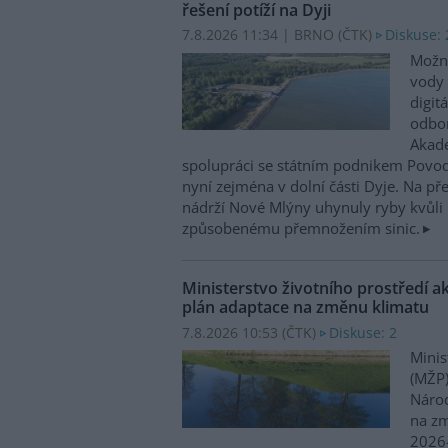
řešení potíží na Dyji
7.8.2026 11:34 | BRNO (
ČTK
)
Diskuse: 
Možn
vody 
digit
odbor
Akade
spolupráci se státním podnikem Povo
nyní zejména v dolní části Dyje. Na p
nádrží Nové Mlýny uhynuly ryby kvůli 
způsobenému přemnožením sinic.
Ministerstvo životního prostředí a
plán adaptace na změnu klimatu
7.8.2026 10:53 (
ČTK
)
Diskuse: 2
Minis
(MŽP)
Národ
na zm
2026–