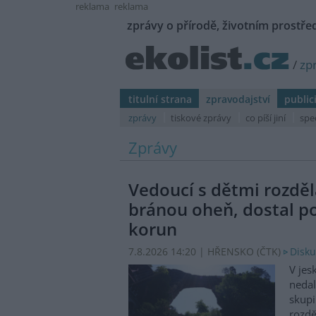
reklama
reklama
zprávy o přírodě, životním prostřed
/
zp
titulní strana
zpravodajství
public
zprávy
tiskové zprávy
co píší jiní
spe
Zprávy
Vedoucí s dětmi rozděl
bránou oheň, dostal p
korun
7.8.2026 14:20 | HŘENSKO (
ČTK
)
Disku
V jes
nedal
skupi
rozdě