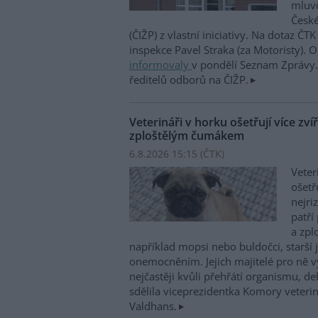
mluvč
České
(ČIŽP) z vlastní iniciativy. Na dotaz ČT
inspekce Pavel Straka (za Motoristy).
informovaly
v pondělí Seznam Zprávy. 
ředitelů odborů na ČIŽP.
Veterináři v horku ošetřují více zví
zploštělým čumákem
6.8.2026 15:15 (
ČTK
)
Veter
ošetř
nejri
patří
a zpl
například mopsi nebo buldočci, starší j
onemocněním. Jejich majitelé pro ně vy
nejčastěji kvůli přehřátí organismu, d
sdělila viceprezidentka Komory veterin
Valdhans.