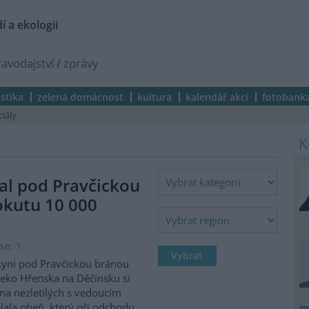
í a ekologii
ravodajství
/
zprávy
istika
zelená domácnost
kultura
kalendář akcí
fotobank
ciály
al pod Pravčickou
okutu 10 000
se: 1
kyni pod Pravčickou bránou
eko Hřenska na Děčínsku si
na nezletilých s vedoucím
lala oheň, který při odchodu
ig