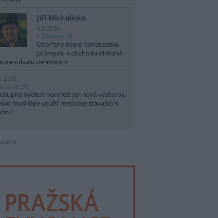
Jiří Michalisko
6.8.2026
Diskuse: 18
Otevřený dopis ministerstvu
průmyslu a obchodu ohledně
nace odvalu Heřmanice
8.2026
Diskuse: 39
stupné bydlení nevyřeší jen nová výstavba.
sko musí lépe využít renovace stávajících
udov
klama