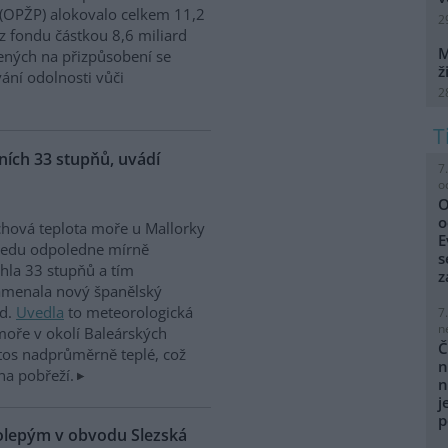
 (OPŽP) alokovalo celkem 11,2
2
z fondu částkou 8,6 miliard
M
ných na přizpůsobení se
ž
vání odolnosti vůči
2
ích 33 stupňů, uvádí
7
o
O
o
hová teplota moře u Mallorky
E
ředu odpoledne mírně
s
hla 33 stupňů a tím
z
amenala nový španělský
rd.
Uvedla
to meteorologická
7
n
moře v okolí Baleárských
Č
tos nadprůměrně teplé, což
n
na pobřeží.
n
j
p
kolepým v obvodu Slezská