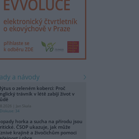
rady a návody
ýtus o zeleném koberci: Proč
nglický trávník v létě zabíjí život v
ůdě
.8.2026 | Jan Skala
Diskuse: 34
opady horka a sucha na přírodu jsou
ritické. ČSOP ukazuje, jak může
íznivé krajině a živočichům pomoci
eřejnost i obce