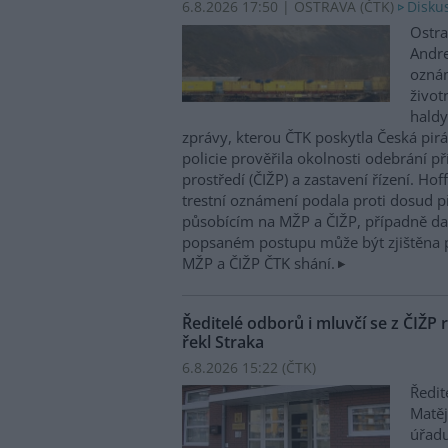
6.8.2026 17:50 | OSTRAVA (
ČTK
)
Diskus
Ostra
Andre
oznám
život
haldy
zprávy, kterou ČTK poskytla Česká pirá
policie prověřila okolnosti odebrání p
prostředí (ČIŽP) a zastavení řízení. Ho
trestní oznámení podala proti dosud 
působícím na MŽP a ČIŽP, případně dal
popsaném postupu může být zjištěna 
MŽP a ČIŽP ČTK shání.
Ředitelé odborů i mluvčí se z ČIŽP r
řekl Straka
6.8.2026 15:22 (
ČTK
)
Ředit
Matěj
úřadu