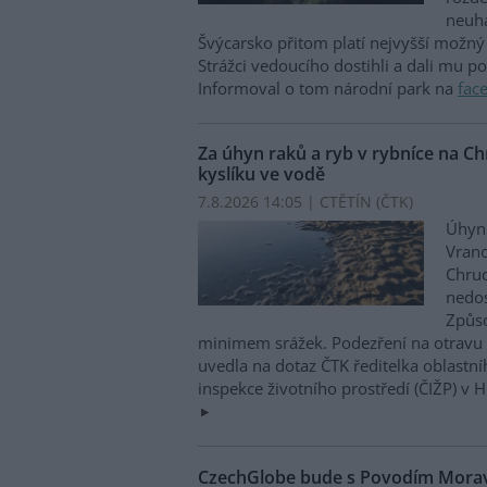
neuha
Švýcarsko přitom platí nejvyšší možný 
Strážci vedoucího dostihli a dali mu p
Informoval o tom národní park na
fac
Za úhyn raků a ryb v rybníce na 
kyslíku ve vodě
7.8.2026 14:05 | CTĚTÍN (
ČTK
)
Úhyn 
Vrano
Chru
nedos
Způso
minimem srážek. Podezření na otravu 
uvedla na dotaz ČTK ředitelka oblastn
inspekce životního prostředí (ČIŽP) v 
CzechGlobe bude s Povodím Moravy