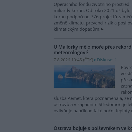
Operačního fondu životního prostředí
miliardy korun. Od roku 2021 už bylo 
korun podpořeno 776 projektů zaměře
změně klimatu, prevenci rizik a posilo
klimatickým dopadům.
U Mallorky mělo moře přes rekordn
meteorologové
7.8.2026 10:45 (
ČTK
)
Diskuse: 1
Povrc
ve st
přesá
zazn
reko
služba Aemet, která poznamenala, že 
ostrovů a v západním Středomoří je le
ovlivňuje například také noční teploty 
Ostrava bojuje s bolševníkem vel