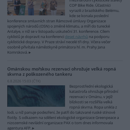
mezinárodní cyklistické štafety
COP Bike Ride. Účastníci
vyrazili z brazilského Belému,
kde se konala poslední
konference smluvních stran Rámcové úmluvy Organizace
spojených národů (OSN) o změně klimatu, a míří do turecké
Antalye, v níž se v listopadu uskuteční 31. konference. Cílem
cyklistů je dopravit na konferenci
deset návrhů
na podporu
cyklistické dopravy. V Praze stráví necelé tři dny. Včera večer
osobně přivítala náměstkyně primátora hl. m. Prahy Jana
Komrsková.
Ománskou mořskou rezervaci ohrožuje velká ropná
skvrna z poškozeného tankeru
6.8.2026 15:03 (
ČTK
)
Bezprostřední ekologická
katastrofa ohrožuje přírodní
rezervaci v Ománu, v jejíž
blízkosti se rozšířila velká
ropná skvrna. Ropa unikla z
lodi, u níž panuje podezření, že patří do takzvané ruské stínové
flotily. S odkazem na sdělení ekologické organizace Greenpeace a
nizozemské nevládní organizace PAX o tom dnes informovala
agentura AFP.