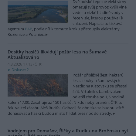
Dvě polské tepelné elektrárny
omezují svůj provoz kvůli vlně
veder a nízké hladině vody v
řece Visle, kterou používají k
chlazení. Napsala to tisková
agentura
PAP
, podle níž k tomuto kroku přistoupily elektrárny
Kozienice a Polaniec.
Desítky hasičů likvidují požár lesa na Šumavě
Aktualizováno
4.8.2026 17:13 (
ČTK
)
Diskuse: 2
Požár přibližně šesti hektarů
lesa a louky u šumavských
Nezdic na Klatovsku se přestal
šířit. Vrtulník s bambivakem
odletěl zhruba po 1,5 hodině
kolem 17:00. Zasahuje až 150 hasičů. Nikdo nebyl zraněn. ČTK to
řekl velitel zásahu Aleš Bucifal. Odhadl, že ohniska se budou ještě
dohašovat a hasiči budou místo hlídat přes noc do středy.
Vodojem pro Domašov, Říčky a Rudku na Brněnsku byl