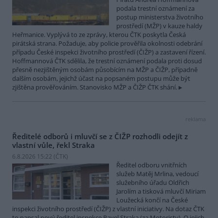
podala trestní oznámení za
postup ministerstva životního
prostředí (MŽP) v kauze haldy
Heřmanice. Vyplývá to ze zprávy, kterou ČTK poskytla Česká
pirátská strana. Požaduje, aby policie prověřila okolnosti odebrání
případu České inspekci životního prostředí (ČIŽP) a zastavení řízení.
Hoffmannová ČTK sdělila, že trestní oznámení podala proti dosud
přesně nezjištěným osobám působícím na MŽP a ČIŽP, případně
dalším osobám, jejichž účast na popsaném postupu může být
zjištěna prověřováním. Stanovisko MŽP a ČIŽP ČTK shání.
reklama
Ředitelé odborů i mluvčí se z ČIŽP rozhodli odejít z
vlastní vůle, řekl Straka
6.8.2026 15:22 (
ČTK
)
Ředitel odboru vnitřních
služeb Matěj Mrlina, vedoucí
služebního úřadu Oldřich
Jarolím a tisková mluvčí Miriam
Loužecká končí na České
inspekci životního prostředí (ČIŽP) z vlastní iniciativy. Na dotaz ČTK
to napsal nový ředitel inspekce Pavel Straka (za Motoristy). O jejich