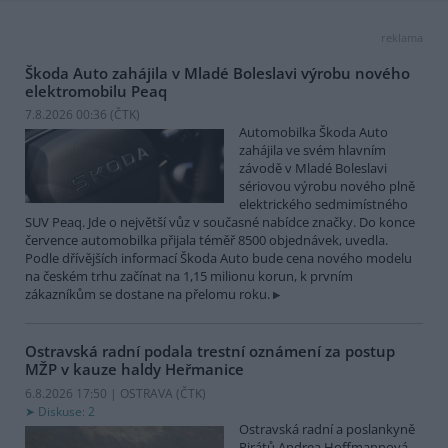
reklama
Škoda Auto zahájila v Mladé Boleslavi výrobu nového
elektromobilu Peaq
7.8.2026 00:36 (
ČTK
)
Automobilka Škoda Auto
zahájila ve svém hlavním
závodě v Mladé Boleslavi
sériovou výrobu nového plně
elektrického sedmimístného
SUV Peaq. Jde o největší vůz v současné nabídce značky. Do konce
července automobilka přijala téměř 8500 objednávek, uvedla.
Podle dřívějších informací Škoda Auto bude cena nového modelu
na českém trhu začínat na 1,15 milionu korun, k prvním
zákazníkům se dostane na přelomu roku.
Ostravská radní podala trestní oznámení za postup
MŽP v kauze haldy Heřmanice
6.8.2026 17:50 | OSTRAVA (
ČTK
)
Diskuse: 2
Ostravská radní a poslankyně
Pirátů Andrea Hoffmannová