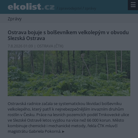
☰
/
zpravodajství
/
zprávy
Zprávy
Ostrava bojuje s bolševníkem velkolepým v obvodu
Slezská Ostrava
7.8.2026 01:09 | OSTRAVA (
ČTK
)
Ostravská radnice začala se systematickou likvidací bolševníku
velkolepého, který patří k nejnebezpečnějším invazním druhům
rostlin v Česku. Práce na lesních pozemcích podél Trnkovecké ulice
ve Slezské Ostravě letos vyjdou na více než 66 000 korun. Město
kombinuje chemické i mechanické metody, řekla ČTK mluvčí
magistrátu Gabriela Pokorná.