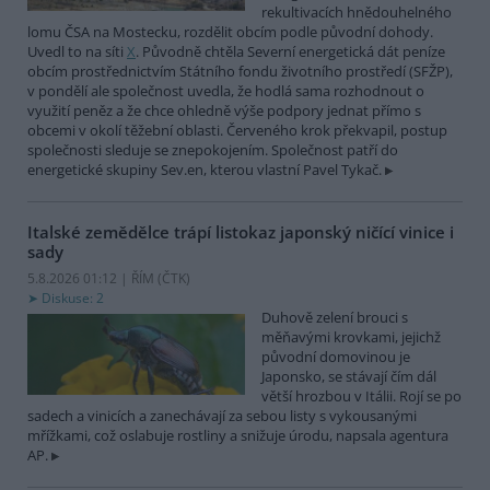
rekultivacích hnědouhelného
lomu ČSA na Mostecku, rozdělit obcím podle původní dohody.
Uvedl to na síti
X
. Původně chtěla Severní energetická dát peníze
obcím prostřednictvím Státního fondu životního prostředí (SFŽP),
v pondělí ale společnost uvedla, že hodlá sama rozhodnout o
využití peněz a že chce ohledně výše podpory jednat přímo s
obcemi v okolí těžební oblasti. Červeného krok překvapil, postup
společnosti sleduje se znepokojením. Společnost patří do
energetické skupiny Sev.en, kterou vlastní Pavel Tykač.
Italské zemědělce trápí listokaz japonský ničící vinice i
sady
5.8.2026 01:12 | ŘÍM (
ČTK
)
Diskuse: 2
Duhově zelení brouci s
měňavými krovkami, jejichž
původní domovinou je
Japonsko, se stávají čím dál
větší hrozbou v Itálii. Rojí se po
sadech a vinicích a zanechávají za sebou listy s vykousanými
mřížkami, což oslabuje rostliny a snižuje úrodu, napsala agentura
AP.