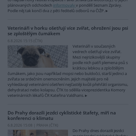
plánovaných odchodech
informovaly
v pondělí Seznam Zprávy.
Podle něj tak končí dva z pěti ředitelů odborů na ČIŽP.
Veterináři v horku ošetřují více zvířat, ohrožení jsou psi
se zploštělým čumákem
6.8.2026 15:15 (
ČTK
)
Veterináři v současných
vedrech ošetřují více zvířat.
Mezi nejrizikovější skupiny
podle nich patří plemena psů s
krátkou lebkou a zploštělým
čumákem, jako jsou například mopsi nebo buldočci, starší jedinci a
zvířata se srdečním onemocněním. Jejich majitelé pro ně
vyhledávají veterinární ošetření nejčastěji kvůli přehřátí organismu,
dehydrataci nebo kolapsu. ČTK to sdělila viceprezidentka Komory
veterinárních lékařů ČR Kateřina Valdhans.
Do Prahy dorazili jezdci cyklistické štafety, míří na
konferenci o klimatu
6.8.2026 15:08 | PRAHA (
ČTK
)
Do Prahy dnes dorazili jezdci