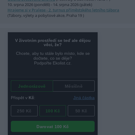
10. srpna 2026 (pondělí) - 14. srpna 2026 (pátek)
Hrajeme si v Pralese - 2. turnus příměstského letního tábora
(Tábory, výlety a pobytové akce, Praha 19 )