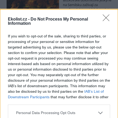
na Semilsku zažívají za
současných tropických teplot
nečekaný nápor. Jde sice o
jedno z nejchladnějších míst v
Ekolist.cz -
Do Not Process My Personal
Information
Libereckém kraji, které má stálou teplotu mezi 7,5 až devíti stupni
Celsia, přesto v minulosti podle vedoucího Bozkovských jeskyní
Dušana Milky k nim lidé přicházeli spíše v době, když bylo nevlídno.
If you wish to opt-out of the sale, sharing to third parties, or
processing of your personal or sensitive information for
targeted advertising by us, please use the below opt-out
V pěti zemích Amazonie zatkli stovky lidí kvůli
section to confirm your selection. Please note that after your
environmentální kriminalitě
opt-out request is processed you may continue seeing
interest-based ads based on personal information utilized by
5.8.2026 10:34 | BOGOTÁ (
ČTK
)
Policisté v pěti zemích ležících
us or personal information disclosed to third parties prior to
v Amazonii pozatýkali stovky
your opt-out. You may separately opt-out of the further
lidí a zabavili dřevo, minerály i
disclosure of your personal information by third parties on the
zvířata v hodnotě přes 280
IAB’s list of downstream participants. This information may
milionů dolarů (kolem 5,9
also be disclosed by us to third parties on the
IAB’s List of
miliard korun) při jednom z největších koordinovaných zásahů
proti environmentální kriminalitě v největším deštném pralese
Downstream Participants
that may further disclose it to other
světa. Napsala to agentura AP, podle níž se do operace nazvané
third parties.
Zelený štít 2026 zapojily Bolívie, Brazílie, Kolumbie, Ekvádor a Peru.
Personal Data Processing Opt Outs