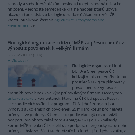
zahrady a sady, které ptákům poskytují úkryt i vhodná místa ke
hnízdění. V jednolité zemědělské krajině naopak ptáků ubývá,
ukazuje studie Ústavu biologie obratlovců Akademie věd ČR,
kterou publikoval časopis
Agriculture, Ecosystems and
Environment
.
Ekologické organizace kritizují MŽP za přesun peněz z
výnosů z povolenek k velkým firmám
6.8.2026 01:17 (
ČTK
)
Diskuse: 7
Ekologické organizace Hnutí
DUHA a Greenpeace ČR
kritizují ministerstvo životního
prostředí (MŽP) za plánovaný
přesun peněz z výnosů z
emisních povolenek k velkým průmyslovým firmám. Uvedly to v
tiskové zprávě
a komentářích, které má ČTK k dispozici. Resort
chce podle nich vyčlenit z programu EUA, jehož zdrojem jsou
výnosy z aukcí emisních povolenek, 25 miliard korun pro největší
průmyslové podniky. K tomu chce podle ekologů resort snížit
podporu pro obnovitelné zdroje energie (OZE) o 15,5 miliardy
korun. MŽP v reakci ČTK sdělilo, že podpora energeticky náročného
průmyslu byla součástí Modernizačního fondu již od jeho vzniku, a