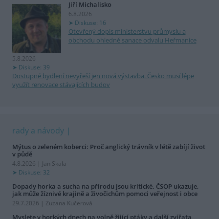
Jiří Michalisko
6.8.2026
Diskuse: 16
Otevřený dopis ministerstvu průmyslu a
obchodu ohledně sanace odvalu Heřmanice
5.8.2026
Diskuse: 39
Dostupné bydlení nevyřeší jen nová výstavba. Česko musí lépe
využít renovace stávajících budov
rady a návody
Mýtus o zeleném koberci: Proč anglický trávník v létě zabíjí život
v půdě
4.8.2026 | Jan Skala
Diskuse: 32
Dopady horka a sucha na přírodu jsou kritické. ČSOP ukazuje,
jak může žíznivé krajině a živočichům pomoci veřejnost i obce
29.7.2026 | Zuzana Kučerová
Myslete v horkých dnech na volně žijící ptáky a další zvířata