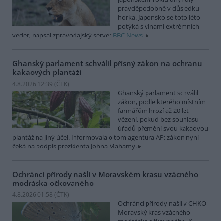
pravděpodobně v důsledku
horka. Japonsko se toto léto
potýká s vlnami extrémních
veder, napsal zpravodajský server
BBC News
.
Ghanský parlament schválil přísný zákon na ochranu
kakaových plantáží
4.8.2026 12:39 (
ČTK
)
Ghanský parlament schválil
zákon, podle kterého místním
farmářům hrozí až 20 let
vězení, pokud bez souhlasu
úřadů přemění svou kakaovou
plantáž na jiný účel. Informovala o tom agentura AP; zákon nyní
čeká na podpis prezidenta Johna Mahamy.
Ochránci přírody našli v Moravském krasu vzácného
modráska očkovaného
4.8.2026 01:58 (
ČTK
)
Ochránci přírody našli v CHKO
Moravský kras vzácného