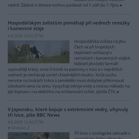
nádrží. Žádost o dotace mohou podávat od 7. září do 7. října.
Hospodářským zvířatům pomáhají při vedrech remízky
i kamenné stáje
4.8.2026 12:52 (
ČTK
)
Hospodářská zvířata na jihu
Čech se při tropických
teplotách ochlazují v
remízkách i kamenných stájích.
Někteří jihočeští farmáři
vypouštějí krávy, ovce či koně na pastviny v noci a v největších
vedrech je nechávají uvnitř chladnějších budov. Kvůli suchu
neroste na loukách tráva a zemědělci musí dobytek přikrmovat
zásobami sena na zimu. Vysychají zdroje vody a rostou náklady na
její dopravu i na elektřinu na ochlazování zvířat, zjistila ČTK.
V Japonsku, které bojuje s extrémními vedry, uhynuly
tři lvice, píše BBC News
4.8.2026 12:42 (
ČTK
)
Diskuse: 2
Tři lvice v zoologické zahradě v
japonském Tokiu uhynuly