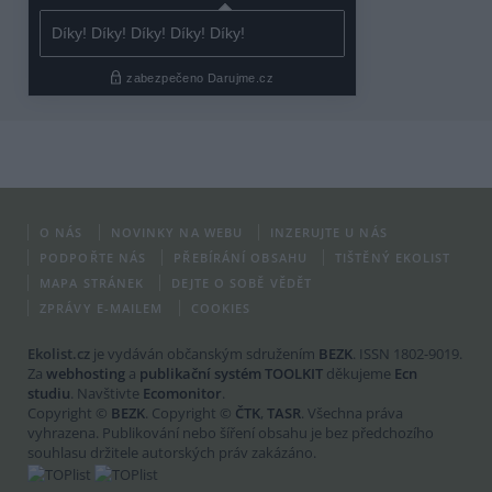
O NÁS
NOVINKY NA WEBU
INZERUJTE U NÁS
PODPOŘTE NÁS
PŘEBÍRÁNÍ OBSAHU
TIŠTĚNÝ EKOLIST
MAPA STRÁNEK
DEJTE O SOBĚ VĚDĚT
ZPRÁVY E-MAILEM
COOKIES
Ekolist.cz
je vydáván občanským sdružením
BEZK
. ISSN 1802-9019.
Za
webhosting
a
publikační systém TOOLKIT
děkujeme
Ecn
studiu
. Navštivte
Ecomonitor
.
Copyright ©
BEZK
. Copyright ©
ČTK
,
TASR
. Všechna práva
vyhrazena. Publikování nebo šíření obsahu je bez předchozího
souhlasu držitele autorských práv zakázáno.