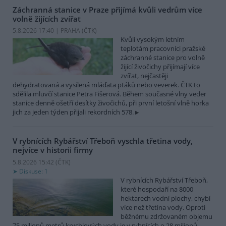
Záchranná stanice v Praze přijímá kvůli vedrům více
volně žijících zvířat
5.8.2026 17:40 | PRAHA (
ČTK
)
Kvůli vysokým letním
teplotám pracovníci pražské
záchranné stanice pro volně
žijící živočichy přijímají více
zvířat, nejčastěji
dehydratovaná a vysílená mláďata ptáků nebo veverek. ČTK to
sdělila mluvčí stanice Petra Fišerová. Během současné vlny veder
stanice denně ošetří desítky živočichů, při první letošní vlně horka
jich za jeden týden přijali rekordních 578.
V rybnících Rybářství Třeboň vyschla třetina vody,
nejvíce v historii firmy
5.8.2026 15:42 (
ČTK
)
Diskuse: 1
V rybnících Rybářství Třeboň,
které hospodaří na 8000
hektarech vodní plochy, chybí
více než třetina vody. Oproti
běžnému zdržovaném objemu
75 milionů metrů krychlových vody je v rybnících o 28 milionů