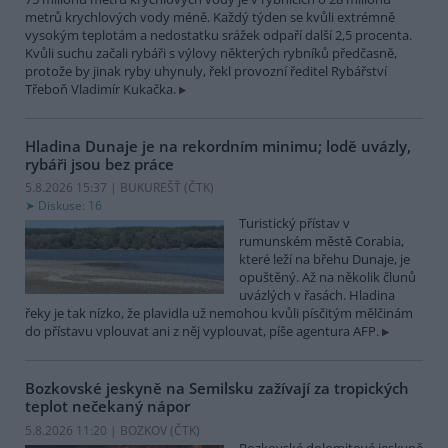
metrů krychlových vody méně. Každý týden se kvůli extrémně
vysokým teplotám a nedostatku srážek odpaří další 2,5 procenta.
Kvůli suchu začali rybáři s výlovy některých rybníků předčasně,
protože by jinak ryby uhynuly, řekl provozní ředitel Rybářství
Třeboň Vladimír Kukačka.
Hladina Dunaje je na rekordním minimu; lodě uvázly,
rybáři jsou bez práce
5.8.2026 15:37 | BUKUREŠŤ (
ČTK
)
Diskuse: 16
Turistický přístav v
rumunském městě Corabia,
které leží na břehu Dunaje, je
opuštěný. Až na několik člunů
uvázlých v řasách. Hladina
řeky je tak nízko, že plavidla už nemohou kvůli písčitým mělčinám
do přístavu vplouvat ani z něj vyplouvat, píše agentura AFP.
Bozkovské jeskyně na Semilsku zažívají za tropických
teplot nečekaný nápor
5.8.2026 11:20 | BOZKOV (
ČTK
)
Bozkovské dolomitové jeskyně