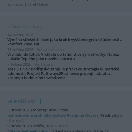
28.7.2026 | Karel Makoň
tiskové zprávy
14. května 2026 |
Výměna střešních oken jako krok k vyšší energetické účinnosti a
komfortu bydlení
11. května 2026 |
Vrchlabí do toho!
Vrchlabí do toho!: Vrchlabí do toho! chce vyhrát volby. Nabízí
Lukáše Teplého jako nového starostu
7. května 2026 |
ASITIS s.r.o.
ASITIS s.r.o.: Podřipsko zahájilo přípravu strategie klimatické
odolnosti. Projekt Pathways2Resilience propojil adaptaci
krajiny s budoucími investicemi.
kalendář akcí
8. srpna 2026 (sobota) 14:00 - 15:00
Komentované prohlídky výstavy Rostlinná Odysea
(Přednášky a
diskuse, )
9. srpna 2026 (neděle) 10:00 - 16:00
Oslava Světového dne lvů
(Festivaly a slavnosti, Praha 7 )