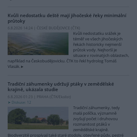
Kvůli nedostatku deště mají jihočeské řeky minimální
průtoky
6.8.2026 14:24 | ČESKÉ BUDĚJOVICE (
ČTK
)
Kvůli nedostatku srážek je
téměř ve všech jihočeských
řekách historicky nejmenší
průtok vody. Nejhorší je
situace v rovinatých oblastech,
například na Českobudějovicku. ČTK to řekl hydrolog Tomáš
Vlasák.
Tradiční záhumenky udržují ptáky v zemědělské
krajině, ukázala studie
6.8.2026 01:23 | PRAHA (
ČTK/Ekolist
)
Diskuse: 12
Tradiční záhumenky, tedy
malá políčka, významně
zvyšují počet i druhovou
rozmanitost ptáků v
zemědělské krajině.
Biodiverzitě prospívají také staré stodoly, otevřené půdy, pestré