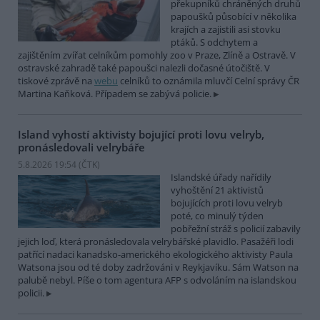
překupníků chráněných druhů
papoušků působící v několika
krajích a zajistili asi stovku
ptáků. S odchytem a
zajištěním zvířat celníkům pomohly zoo v Praze, Zlíně a Ostravě. V
ostravské zahradě také papoušci nalezli dočasné útočiště. V
tiskové zprávě na
webu
celníků to oznámila mluvčí Celní správy ČR
Martina Kaňková. Případem se zabývá policie.
Island vyhostí aktivisty bojující proti lovu velryb,
pronásledovali velrybáře
5.8.2026 19:54 (
ČTK
)
Islandské úřady nařídily
vyhoštění 21 aktivistů
bojujících proti lovu velryb
poté, co minulý týden
pobřežní stráž s policií zabavily
jejich loď, která pronásledovala velrybářské plavidlo. Pasažéři lodi
patřící nadaci kanadsko-amerického ekologického aktivisty Paula
Watsona jsou od té doby zadržováni v Reykjavíku. Sám Watson na
palubě nebyl. Píše o tom agentura AFP s odvoláním na islandskou
policii.