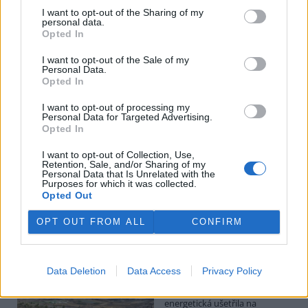
I want to opt-out of the Sharing of my
Potok Bylanka v Pardubicích vyschl. Městský obvod
personal data.
chce, aby Povodí Labe vyčistilo koryto
Opted In
5.8.2026 10:26 | PARDUBICE (
ČTK
)
I want to opt-out of the Sale of my
Diskuse: 1
Personal Data.
Potok Bylanka v Pardubicích v
Opted In
důsledku dlouhodobě nízkých
průtoků a suchého počasí
I want to opt-out of processing my
vyschl. Městský obvod VI chce
Personal Data for Targeted Advertising.
využít období bez vody k
Opted In
vyčištění koryta, a obrátil se proto se žádostí na správce toku,
Povodí Labe. Organizace ale požadavek odmítla s tím, že údržbu
I want to opt-out of Collection, Use,
dělala už v červnu a další zásah v tuto chvíli neplánuje, zjistila ČTK.
Retention, Sale, and/or Sharing of my
Personal Data that Is Unrelated with the
Purposes for which it was collected.
Opted Out
Červený chce peníze ušetřené za rekultivaci rozdělit
OPT OUT FROM ALL
CONFIRM
obcím podle původní dohody
5.8.2026 01:29 (
ČTK
)
Diskuse: 2
Ministr životního prostředí
Data Deletion
Data Access
Privacy Policy
Igor Červený (Motoristé) chce
peníze, které Severní
energetická ušetřila na