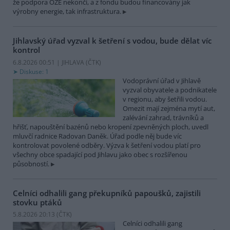
že podpora OZE nekončí, a z fondu budou financovány jak
výrobny energie, tak infrastruktura.
Jihlavský úřad vyzval k šetření s vodou, bude dělat víc
kontrol
6.8.2026 00:51 | JIHLAVA (
ČTK
)
Diskuse: 1
Vodoprávní úřad v Jihlavě
vyzval obyvatele a podnikatele
v regionu, aby šetřili vodou.
Omezit mají zejména mytí aut,
zalévání zahrad, trávníků a
hřišť, napouštění bazénů nebo kropení zpevněných ploch, uvedl
mluvčí radnice Radovan Daněk. Úřad podle něj bude víc
kontrolovat povolené odběry. Výzva k šetření vodou platí pro
všechny obce spadající pod Jihlavu jako obec s rozšířenou
působností.
Celníci odhalili gang překupníků papoušků, zajistili
stovku ptáků
5.8.2026 20:13 (
ČTK
)
Celníci odhalili gang