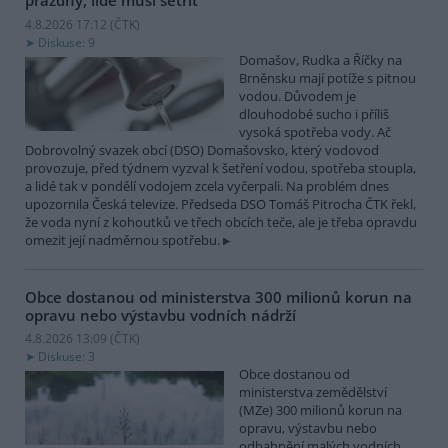
prázdný, lidé musí šetřit
4.8.2026 17:12 (
ČTK
)
Diskuse: 9
Domašov, Rudka a Říčky na
Brněnsku mají potíže s pitnou
vodou. Důvodem je
dlouhodobé sucho i příliš
vysoká spotřeba vody. Ač
Dobrovolný svazek obcí (DSO) Domašovsko, který vodovod
provozuje, před týdnem vyzval k šetření vodou, spotřeba stoupla,
a lidé tak v pondělí vodojem zcela vyčerpali. Na problém dnes
upozornila Česká televize. Předseda DSO Tomáš Pitrocha ČTK řekl,
že voda nyní z kohoutků ve třech obcích teče, ale je třeba opravdu
omezit její nadměrnou spotřebu.
Obce dostanou od ministerstva 300 milionů korun na
opravu nebo výstavbu vodních nádrží
4.8.2026 13:09 (
ČTK
)
Diskuse: 3
Obce dostanou od
ministerstva zemědělství
(MZe) 300 milionů korun na
opravu, výstavbu nebo
odbahnění malých vodních