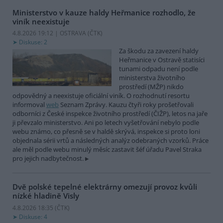
Ministerstvo v kauze haldy Heřmanice rozhodlo, že
viník neexistuje
4.8.2026 19:12 | OSTRAVA (
ČTK
)
Diskuse: 2
Za škodu za zavezení haldy
Heřmanice v Ostravě statisíci
tunami odpadu není podle
ministerstva životního
prostředí (MŽP) nikdo
odpovědný a neexistuje oficiální viník. O rozhodnutí resortu
informoval
web
Seznam Zprávy. Kauzu čtyři roky prošetřovali
odborníci z České inspekce životního prostředí (ČIŽP), letos na jaře
ji převzalo ministerstvo. Ani po letech vyšetřování nebylo podle
webu známo, co přesně se v haldě skrývá, inspekce si proto loni
objednala sérii vrtů a následných analýz odebraných vzorků. Práce
ale měl podle webu minulý měsíc zastavit šéf úřadu Pavel Straka
pro jejich nadbytečnost.
Dvě polské tepelné elektrárny omezují provoz kvůli
nízké hladině Visly
4.8.2026 18:35 (
ČTK
)
Diskuse: 4