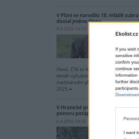
V Plzni se narodilo 18. mládě zub
dostal jméno Onzu
8.8.2026 10:13 | PLZEŇ (
ČTK
)
Ekolist.cz
V plz
narod
If you wish 
evrop
sensitive in
zoo z
confirm you
jméno
continue se
členů. ČTK to řekl mluvčí zahrady Mar
information 
téměř vyhubený druh největšího savce 
further disc
mezinárodní plemenná kniha a nedávn
participants
2025.
Downstream 
V Hranické propasti na Přerovsku
ponoru potápěč
Persona
8.8.2026 09:58 | HRANICE (
ČTK
)
Diskus
V Hra
I want t
zatop