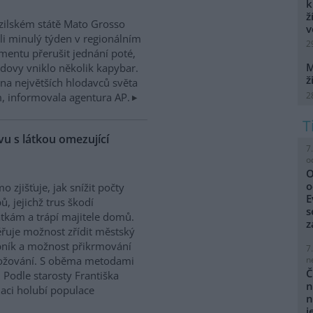
k
ž
zilském státě Mato Grosso
v
i minulý týden v regionálním
2
mentu přerušit jednání poté,
M
dovy vniklo několik kapybar.
ž
na největších hlodavců světa
2
 informovala agentura AP.
u s látkou omezující
7
o
O
o
o zjišťuje, jak snížit počty
E
ů, jejichž trus škodí
s
kám a trápí majitele domů.
z
řuje možnost zřídit městský
ník a možnost přikrmování
7
n
nožování. S oběma metodami
Č
 Podle starosty Františka
n
laci holubí populace
n
j