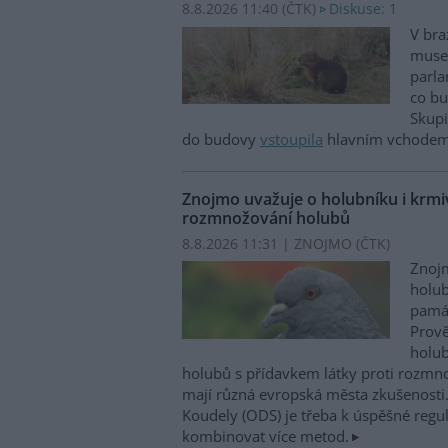
8.8.2026 11:40 (
ČTK
)
Diskuse: 1
V bra
musel
parla
co bu
Skupi
do budovy
vstoupila
hlavním vchodem,
Znojmo uvažuje o holubníku i krmiv
rozmnožování holubů
8.8.2026 11:31 | ZNOJMO (
ČTK
)
Znojm
holub
památ
Prově
holub
holubů s přídavkem látky proti rozm
mají různá evropská města zkušenosti.
Koudely (ODS) je třeba k úspěšné regu
kombinovat více metod.