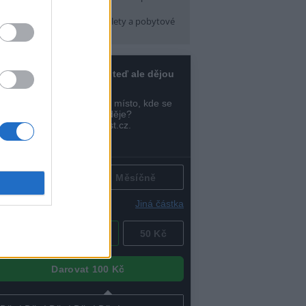
pátek) 16:30
arma CityCamp
(Tábory, výlety a pobytové
kce, Praha 10 )