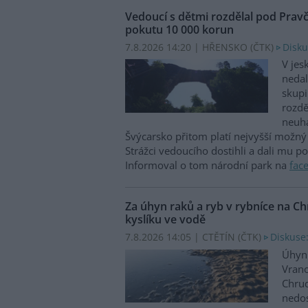
Vedoucí s dětmi rozdělal pod Prav
pokutu 10 000 korun
7.8.2026 14:20 | HŘENSKO (
ČTK
)
Disku
V jes
nedal
skupi
rozdě
neuha
Švýcarsko přitom platí nejvyšší možný 
Strážci vedoucího dostihli a dali mu p
Informoval o tom národní park na
fac
Za úhyn raků a ryb v rybníce na 
kyslíku ve vodě
7.8.2026 14:05 | CTĚTÍN (
ČTK
)
Diskuse:
Úhyn 
Vrano
Chru
nedos