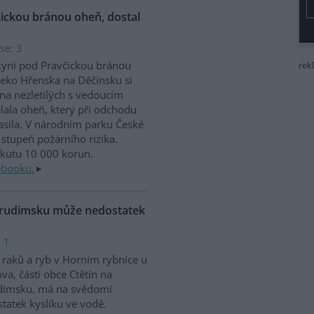
čickou bránou oheň, dostal
se: 3
kyni pod Pravčickou bránou
rek
eko Hřenska na Děčínsku si
na nezletilých s vedoucím
lala oheň, který při odchodu
sila. V národním parku České
stupeň požárního rizika.
okutu 10 000 korun.
ebooku.
Chrudimsku může nedostatek
 1
raků a ryb v Horním rybníce u
va, části obce Ctětín na
dimsku, má na svědomí
tatek kyslíku ve vodě.