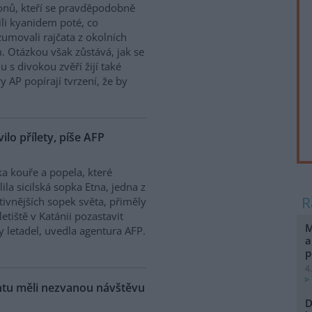
onů, kteří se pravděpodobně
ili kyanidem poté, co
umovali rajčata z okolních
. Otázkou však zůstává, jak se
 s divokou zvěří žijí také
y AP popírají tvrzení, že by
vilo přílety, píše AFP
a kouře a popela, které
lila sicilská sopka Etna, jedna z
tivnějších sopek světa, přiměly
letiště v Katánii pozastavit
M
ty letadel, uvedla agentura AFP.
a
p
4
ntu měli nezvanou návštěvu
D