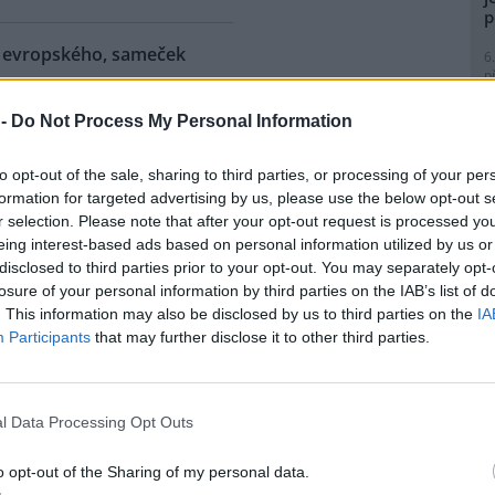
p
ra evropského, sameček
6
p
R
p
 -
Do Not Process My Personal Information
eňské zoologické zahradě se
l
ilo 18. mládě zubra
to opt-out of the sale, sharing to third parties, or processing of your per
ského od roku 1997, kdy tato
formation for targeted advertising by us, please use the below opt-out s
ubry chová. Sameček dostal
r selection. Please note that after your opt-out request is processed y
 Onzu. Stádo má teď pět
eing interest-based ads based on personal information utilized by us or
tin Vobruba. Pro tento nedávno
1
disclosed to third parties prior to your opt-out. You may separately opt-
Evropy je vedena nejstarší
(
losure of your personal information by third parties on the IAB’s list of
o byla vydána nová za rok
H
. This information may also be disclosed by us to third parties on the
IA
p
Participants
that may further disclose it to other third parties.
a
1
 zemřel při průzkumném
(
P
l Data Processing Opt Outs
e: 1
le
)
nické propasti, nejhlubší
o opt-out of the Sharing of my personal data.
ené jeskyni na světě, zemřel
1