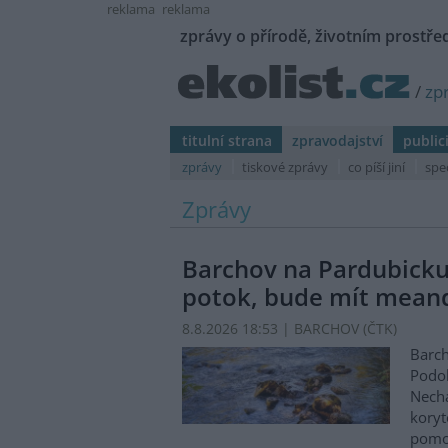
reklama
reklama
zprávy o přírodě, životním prostřed
/
zp
titulní strana
zpravodajství
public
zprávy
tiskové zprávy
co píší jiní
spe
Zprávy
Barchov na Pardubicku
potok, bude mít mean
8.8.2026 18:53 | BARCHOV (
ČTK
)
Barch
Podol
Nechá
koryt
pomo