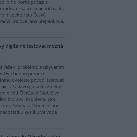
bilo ho horké počasí s
modrou skalicí se nepotvrdilo,
ího inspektorátu České
Hradci Králové Jana Štěpánková.
 digitálně testovat možná
2
á řešení problémů s ubýváním
v Dyji budou pomocí
álního dvojčete povodí testovat
níci z Ústavu globální změny
mie věd ČR (CzechGlobe) ve
dím Moravy. Problémy jsou
řelomu června a července pod
nedostatku kyslíku ve vodě
ktualizovalo Národní akční