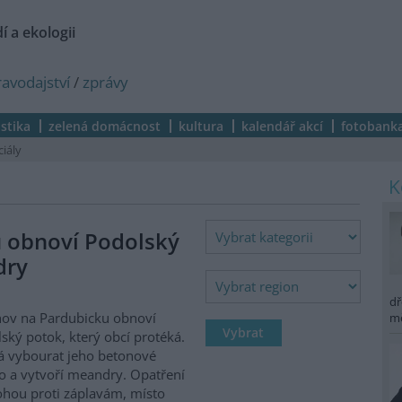
í a ekologii
ravodajství
/
zprávy
istika
zelená domácnost
kultura
kalendář akcí
fotobank
ciály
 obnoví Podolský
dry
dř
ov na Pardubicku obnoví
m
ský potok, který obcí protéká.
 vybourat jeho betonové
o a vytvoří meandry. Opatření
hou proti záplavám, místo