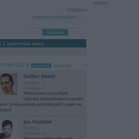
reklama
Přihlášení
rozšířené vyhledávání
a
partnerská sekce
komentáře
nejnovější
nejčtenější
Dalibor Dostál
8.8.2026
Diskuse: 2
Místo kosení vyprahlých
trávníků odstraňování invazních
evin. Změny klimatu promění péči o zeleň ve
ěstech
Jan Palaščák
7.8.2026
Diskuse: 13
Ohrožuje nedostatek vody