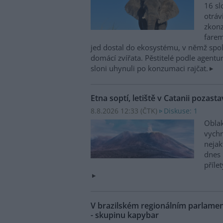
16 sl
otráv
zkonz
farem
jed dostal do ekosystému, v němž spolu
domácí zvířata. Pěstitelé podle agentur
sloni uhynuli po konzumaci rajčat.
Etna soptí, letiště v Catanii pozasta
8.8.2026 12:33 (
ČTK
)
Diskuse: 1
Oblak
vychr
nejak
dnes 
příle
V brazilském regionálním parlame
- skupinu kapybar