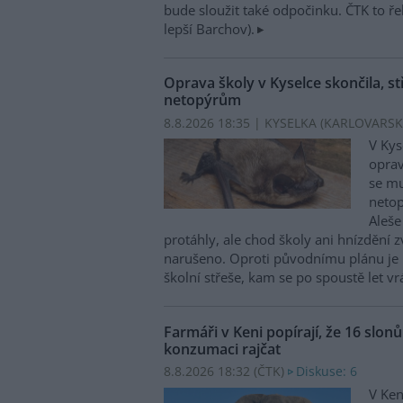
bude sloužit také odpočinku. ČTK to ře
lepší Barchov).
Oprava školy v Kyselce skončila, st
netopýrům
8.8.2026 18:35 | KYSELKA (KARLOVARSK
V Kys
oprav
se mu
netop
Aleše
protáhly, ale chod školy ani hnízdění zv
narušeno. Oproti původnímu plánu je 
školní střeše, kam se po spoustě let vr
Farmáři v Keni popírají, že 16 slon
konzumaci rajčat
8.8.2026 18:32 (
ČTK
)
Diskuse: 6
V Ken