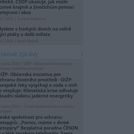
ritické. ČSOP ukazuje, jak může
íznivé krajině a živočichům pomoci
eřejnost i obce
9.7.2026 | Zuzana Kučerová
yslete v horkých dnech na volně
ijící ptáky a další zvířata
8.7.2026 | Karel Makoň
tiskové zprávy
. srpna 2026 |
OIŽP- Občanská iniciativa pro
chranu životního prostředí
IŽP- Občanská iniciativa pro
chranu životního prostředí : OIŽP:
vropské řeky vysychají a voda v nich
e otepluje: Klimatická krize odhaluje
ásadní slabinu jaderné energetiky
. srpna 2026 |
Česká společnost pro ochranu
etopýrů
eská společnost pro ochranu
etopýrů: „Pomoc, máme v domě
etopýry!“ Bezplatná poradna ČESON
e v létě zavalena telefonáty. Sama