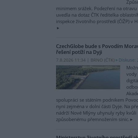
Způso
minimem srážek. Podezření na otravu 
uvedla na dotaz ČTK ředitelka oblastn
inspekce životního prostředí (ČIŽP) v 
CzechGlobe bude s Povodím Moravy
řešení potíží na Dyji
7.8.2026 11:34 | BRNO (
ČTK
)
Diskuse: 
Možn
vody 
digit
odbor
Akade
spolupráci se státním podnikem Povo
nyní zejména v dolní části Dyje. Na p
nádrží Nové Mlýny uhynuly ryby kvůli 
způsobenému přemnožením sinic.
Ministerstvo životního prostředí a