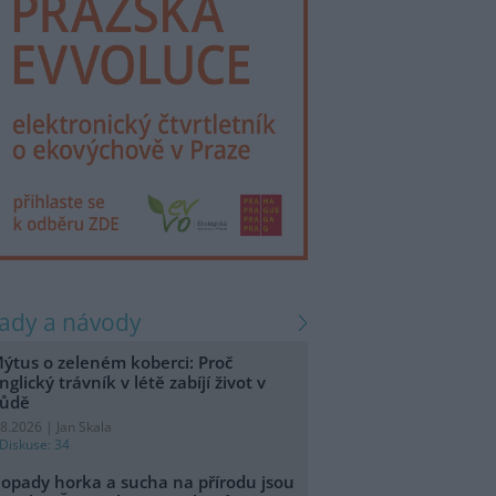
rady a návody
ýtus o zeleném koberci: Proč
nglický trávník v létě zabíjí život v
ůdě
.8.2026 | Jan Skala
Diskuse: 34
opady horka a sucha na přírodu jsou