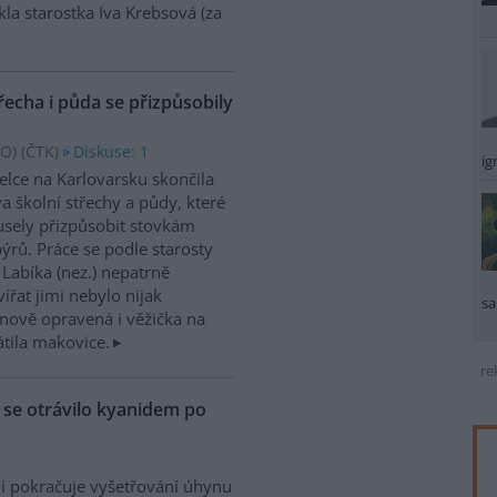
kla starostka Iva Krebsová (za
řecha i půda se přizpůsobily
O) (
ČTK
)
Diskuse: 1
ig
elce na Karlovarsku skončila
a školní střechy a půdy, které
sely přizpůsobit stovkám
ýrů. Práce se podle starosty
 Labíka (nez.) nepatrně
ířat jimi nebylo nijak
sa
nově opravená i věžička na
átila makovice.
re
ů se otrávilo kyanidem po
i pokračuje vyšetřování úhynu