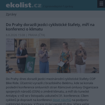
☰
/
zpravodajství
/
zprávy
Zprávy
Do Prahy dorazili jezdci cyklistické štafety, míří na
konferenci o klimatu
6.8.2026 15:08 | PRAHA (
ČTK
)
Do Prahy dnes dorazili jezdci mezinárodní cyklistické štafety COP
Bike Ride. Účastníci vyrazili z brazilského Belému, kde se konala
poslední konference smluvních stran Rámcové úmluvy Organizace
spojených národů (OSN) o změně klimatu, a míří do turecké
Antalye, v níž se v listopadu uskuteční 31. konference. Cílem
cyklistů je dopravit na konferenci
deset návrhů
na podporu
cyklistické dopravy. V Praze stráví necelé tři dny. Včera večer