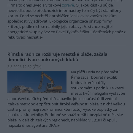
Firma to dnes uvedla v tiskové
zprávě
. O jakou částku půjde,
neuvedla, podle předchozích informací by to měly být stamiliony
korun. Fond se nechtěl k prohlášení ani k avizovaným krokům
společnosti vyjadřovat. Ekologické organizace přístup firmy
kritizují, podle nich se naplnily jejich obavy, že si chce majitel
energetické skupiny Sev.en Pavel Tykač většinu ušetřených peněz z
rekultivací nechat.
Římská radnice rozšiřuje městské pláže, začala
demolicí dvou soukromých klubů
3.8.2026 12:32 (
ČTK
)
Na pláži Ostia na předměstí
Říma začali bourat několik
budov, které patřily
soukromému podniku a které
město kvůli nelegální výstavbě
a porušení dalších předpisů zabavilo. Jde o součást úsilí vedení
italské metropole zpřístupnit široké veřejnosti pláže, z nichž velkou
část si pronajímají soukromníci, kteří účtují vysoké poplatky za
lehátka a slunečníky. Podobně se snaží rozšířit bezplatné městské
pláže i v dalších italských regionech, například v Ligurii či Apulii,
napsala dnes agentura DPA.