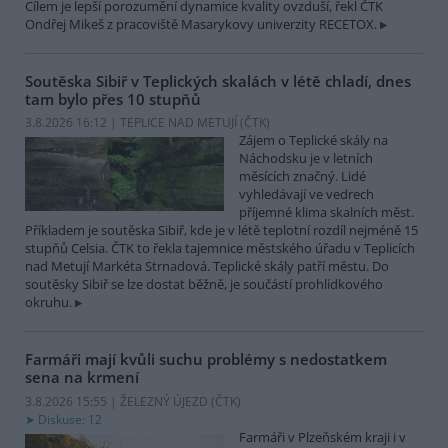
Cílem je lepší porozumění dynamice kvality ovzduší, řekl ČTK
Ondřej Mikeš z pracoviště Masarykovy univerzity RECETOX.
Soutěska Sibiř v Teplických skalách v létě chladí, dnes
tam bylo přes 10 stupňů
3.8.2026 16:12 | TEPLICE NAD METUJÍ (
ČTK
)
Zájem o Teplické skály na
Náchodsku je v letních
měsících značný. Lidé
vyhledávají ve vedrech
příjemné klima skalních měst.
Příkladem je soutěska Sibiř, kde je v létě teplotní rozdíl nejméně 15
stupňů Celsia. ČTK to řekla tajemnice městského úřadu v Teplicích
nad Metují Markéta Strnadová. Teplické skály patří městu. Do
soutěsky Sibiř se lze dostat běžně, je součástí prohlídkového
okruhu.
Farmáři mají kvůli suchu problémy s nedostatkem
sena na krmení
3.8.2026 15:55 | ŽELEZNÝ ÚJEZD (
ČTK
)
Diskuse: 12
Farmáři v Plzeňském kraji i v