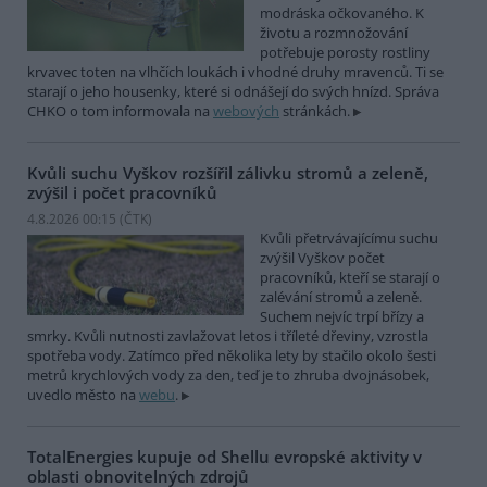
modráska očkovaného. K
životu a rozmnožování
potřebuje porosty rostliny
krvavec toten na vlhčích loukách i vhodné druhy mravenců. Ti se
starají o jeho housenky, které si odnášejí do svých hnízd. Správa
CHKO o tom informovala na
webových
stránkách.
Kvůli suchu Vyškov rozšířil zálivku stromů a zeleně,
zvýšil i počet pracovníků
4.8.2026 00:15 (
ČTK
)
Kvůli přetrvávajícímu suchu
zvýšil Vyškov počet
pracovníků, kteří se starají o
zalévání stromů a zeleně.
Suchem nejvíc trpí břízy a
smrky. Kvůli nutnosti zavlažovat letos i tříleté dřeviny, vzrostla
spotřeba vody. Zatímco před několika lety by stačilo okolo šesti
metrů krychlových vody za den, teď je to zhruba dvojnásobek,
uvedlo město na
webu
.
TotalEnergies kupuje od Shellu evropské aktivity v
oblasti obnovitelných zdrojů