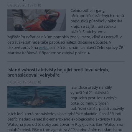
5.8.2026 20:13 (
ČTK
)
Celníci odhalili gang
překupníků chráněných druhů
papoušků působící v několika
krajích a zajistili asi stovku
ptáků. S odchytem a
zajištěním zvířat celníkům pomohly zoo v Praze, Zlíně a Ostravě. V
ostravské zahradě také papoušci nalezli dočasné útočiště. V
tiskové zprávě na
webu
celníků to oznámila mluvčí Celní správy ČR
Martina Kaňková. Případem se zabývá policie.
Island vyhostí aktivisty bojující proti lovu velryb,
pronásledovali velrybáře
5.8.2026 19:54 (
ČTK
)
Islandské úřady nařídily
vyhoštění 21 aktivistů
bojujících proti lovu velryb
poté, co minulý týden
pobřežní stráž s policií zabavily
jejich loď, která pronásledovala velrybářské plavidlo. Pasažéři lodi
patřící nadaci kanadsko-amerického ekologického aktivisty Paula
Watsona jsou od té doby zadržováni v Reykjavíku. Sám Watson na
palubě nebyl. Píše o tom agentura AFP s odvoláním na islandskou