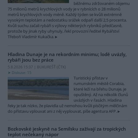
běžnému zdržovaném objemu
75 milionů metrů krychlových vody je v rybnících o 28 milionů
metrů krychlových vody méně. Každý týden se kvůli extrémně
vysokým teplotám a nedostatku srážek odpaří další 2,5 procenta.
Kvůli suchu začali rybáři s výlovy některých rybníků předčasně,
protože by jinak ryby uhynuly, řekl provozní ředitel Rybářství
Třeboň Vladimír Kukačka.
Hladina Dunaje je na rekordním minimu; lodě uvázly,
rybáři jsou bez práce
5.8.2026 15:37 | BUKUREŠŤ (
ČTK
)
Diskuse: 15
Turistický přístav v
rumunském městě Corabia,
které leží na břehu Dunaje, je
opuštěný. Až na několik člunů
uvázlých v řasách. Hladina
řeky je tak nízko, že plavidla už nemohou kvůli písčitým mělčinám
do přístavu vplouvat ani z něj vyplouvat, píše agentura AFP.
Bozkovské jeskyně na Semilsku zažívají za tropických
teplot nečekaný nápor