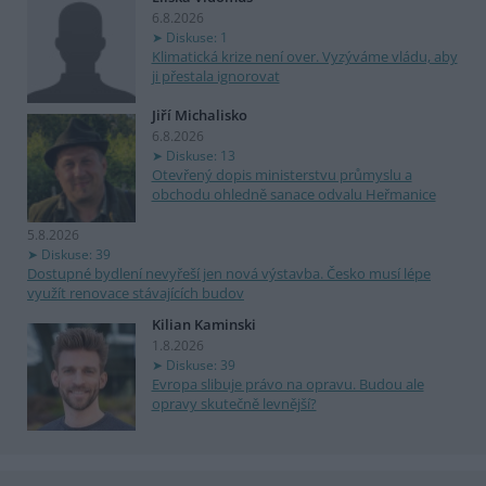
6.8.2026
Diskuse: 1
Klimatická krize není over. Vyzýváme vládu, aby
ji přestala ignorovat
Jiří Michalisko
6.8.2026
Diskuse: 13
Otevřený dopis ministerstvu průmyslu a
obchodu ohledně sanace odvalu Heřmanice
5.8.2026
Diskuse: 39
Dostupné bydlení nevyřeší jen nová výstavba. Česko musí lépe
využít renovace stávajících budov
Kilian Kaminski
1.8.2026
Diskuse: 39
Evropa slibuje právo na opravu. Budou ale
opravy skutečně levnější?