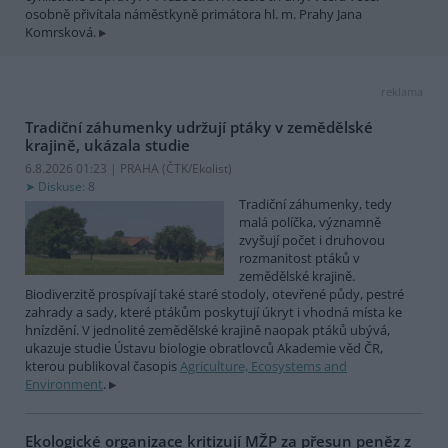
osobně přivítala náměstkyně primátora hl. m. Prahy Jana
Komrsková.
reklama
Tradiční záhumenky udržují ptáky v zemědělské
krajině, ukázala studie
6.8.2026 01:23 | PRAHA (
ČTK/Ekolist
)
Diskuse: 8
Tradiční záhumenky, tedy
malá políčka, významně
zvyšují počet i druhovou
rozmanitost ptáků v
zemědělské krajině.
Biodiverzitě prospívají také staré stodoly, otevřené půdy, pestré
zahrady a sady, které ptákům poskytují úkryt i vhodná místa ke
hnízdění. V jednolité zemědělské krajině naopak ptáků ubývá,
ukazuje studie Ústavu biologie obratlovců Akademie věd ČR,
kterou publikoval časopis
Agriculture, Ecosystems and
Environment
.
Ekologické organizace kritizují MŽP za přesun peněz z