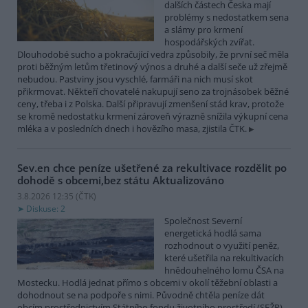
dalších částech Česka mají
problémy s nedostatkem sena
a slámy pro krmení
hospodářských zvířat.
Dlouhodobé sucho a pokračující vedra způsobily, že první seč měla
proti běžným letům třetinový výnos a druhé a další seče už zřejmě
nebudou. Pastviny jsou vyschlé, farmáři na nich musí skot
přikrmovat. Někteří chovatelé nakupují seno za trojnásobek běžné
ceny, třeba i z Polska. Další připravují zmenšení stád krav, protože
se kromě nedostatku krmení zároveň výrazně snížila výkupní cena
mléka a v posledních dnech i hovězího masa, zjistila ČTK.
Sev.en chce peníze ušetřené za rekultivace rozdělit po
dohodě s obcemi,bez státu
Aktualizováno
3.8.2026 12:35 (
ČTK
)
Diskuse: 2
Společnost Severní
energetická hodlá sama
rozhodnout o využití peněz,
které ušetřila na rekultivacích
hnědouhelného lomu ČSA na
Mostecku. Hodlá jednat přímo s obcemi v okolí těžební oblasti a
dohodnout se na podpoře s nimi. Původně chtěla peníze dát
obcím prostřednictvím Státního fondu životního prostředí (SFŽP).