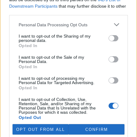
odbahnění malých vodních
Downstream Participants
that may further disclose it to other
nádrží. Žádost o dotace mohou podávat od 7. září do 7. října.
third parties.
Personal Data Processing Opt Outs
Hospodářským zvířatům pomáhají při vedrech remízky
i kamenné stáje
I want to opt-out of the Sharing of my
4.8.2026 12:52 (
ČTK
)
personal data.
Hospodářská zvířata na jihu
Opted In
Čech se při tropických
teplotách ochlazují v
I want to opt-out of the Sale of my
remízkách i kamenných stájích.
Personal Data.
Někteří jihočeští farmáři
Opted In
vypouštějí krávy, ovce či koně na pastviny v noci a v největších
vedrech je nechávají uvnitř chladnějších budov. Kvůli suchu
I want to opt-out of processing my
neroste na loukách tráva a zemědělci musí dobytek přikrmovat
Personal Data for Targeted Advertising.
Opted In
zásobami sena na zimu. Vysychají zdroje vody a rostou náklady na
její dopravu i na elektřinu na ochlazování zvířat, zjistila ČTK.
I want to opt-out of Collection, Use,
Retention, Sale, and/or Sharing of my
Personal Data that Is Unrelated with the
V Japonsku, které bojuje s extrémními vedry, uhynuly
Purposes for which it was collected.
tři lvice, píše BBC News
Opted Out
4.8.2026 12:42 (
ČTK
)
Diskuse: 2
OPT OUT FROM ALL
CONFIRM
Tři lvice v zoologické zahradě v