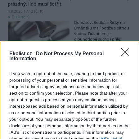
prázdný, lidé musí šetřit
4.8.2026 17:12 (
ČTK
)
Diskuse: 9
Domašov, Rudka a Říčky na
Brněnsku mají potíže s pitnou
vodou. Důvodem je
dlouhodobé sucho i příliš
vysoká spotřeba vody. Ač
Dobrovolný svazek obcí (DSO) Domašovsko, který vodovod
Ekolist.cz -
Do Not Process My Personal
provozuje, před týdnem vyzval k šetření vodou, spotřeba stoupla,
Information
a lidé tak v pondělí vodojem zcela vyčerpali. Na problém dnes
upozornila Česká televize. Předseda DSO Tomáš Pitrocha ČTK řekl,
že voda nyní z kohoutků ve třech obcích teče, ale je třeba opravdu
If you wish to opt-out of the sale, sharing to third parties, or
omezit její nadměrnou spotřebu.
processing of your personal or sensitive information for
targeted advertising by us, please use the below opt-out
section to confirm your selection. Please note that after your
Obce dostanou od ministerstva 300 milionů korun na
opt-out request is processed you may continue seeing
opravu nebo výstavbu vodních nádrží
interest-based ads based on personal information utilized by
4.8.2026 13:09 (
ČTK
)
us or personal information disclosed to third parties prior to
Diskuse: 3
your opt-out. You may separately opt-out of the further
Obce dostanou od
ministerstva zemědělství
disclosure of your personal information by third parties on the
(MZe) 300 milionů korun na
IAB’s list of downstream participants. This information may
opravu, výstavbu nebo
also be disclosed by us to third parties on the
IAB’s List of