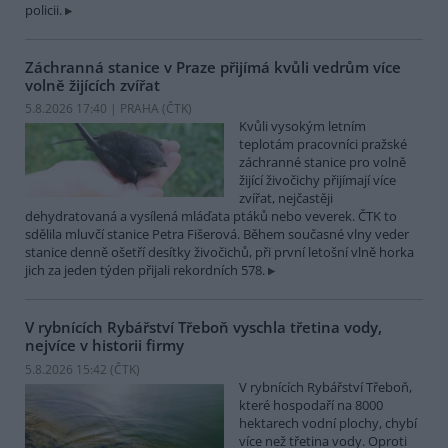
policii.
Záchranná stanice v Praze přijímá kvůli vedrům více
volně žijících zvířat
5.8.2026 17:40 | PRAHA (
ČTK
)
Kvůli vysokým letním
teplotám pracovníci pražské
záchranné stanice pro volně
žijící živočichy přijímají více
zvířat, nejčastěji
dehydratovaná a vysílená mláďata ptáků nebo veverek. ČTK to
sdělila mluvčí stanice Petra Fišerová. Během současné vlny veder
stanice denně ošetří desítky živočichů, při první letošní vlně horka
jich za jeden týden přijali rekordních 578.
V rybnících Rybářství Třeboň vyschla třetina vody,
nejvíce v historii firmy
5.8.2026 15:42 (
ČTK
)
V rybnících Rybářství Třeboň,
které hospodaří na 8000
hektarech vodní plochy, chybí
více než třetina vody. Oproti