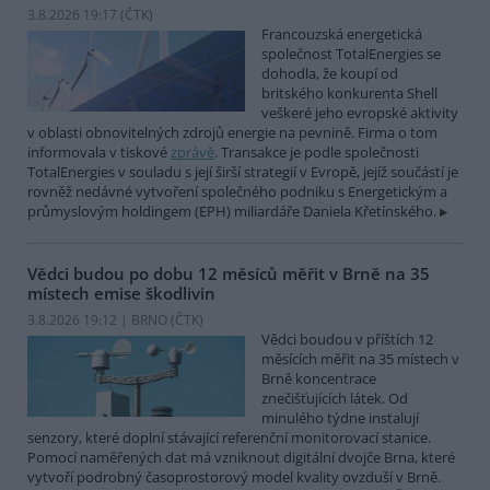
3.8.2026 19:17 (
ČTK
)
Francouzská energetická
společnost TotalEnergies se
dohodla, že koupí od
britského konkurenta Shell
veškeré jeho evropské aktivity
v oblasti obnovitelných zdrojů energie na pevnině. Firma o tom
informovala v tiskové
zprávě
. Transakce je podle společnosti
TotalEnergies v souladu s její širší strategií v Evropě, jejíž součástí je
rovněž nedávné vytvoření společného podniku s Energetickým a
průmyslovým holdingem (EPH) miliardáře Daniela Křetínského.
Vědci budou po dobu 12 měsíců měřit v Brně na 35
místech emise škodlivin
3.8.2026 19:12 | BRNO (
ČTK
)
Vědci boudou v příštích 12
měsících měřit na 35 místech v
Brně koncentrace
znečišťujících látek. Od
minulého týdne instalují
senzory, které doplní stávající referenční monitorovací stanice.
Pomocí naměřených dat má vzniknout digitální dvojče Brna, které
vytvoří podrobný časoprostorový model kvality ovzduší v Brně.