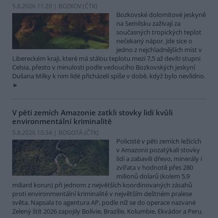
5.8.2026 11:20 | BOZKOV (
ČTK
)
Bozkovské dolomitové jeskyně
na Semilsku zažívají za
současných tropických teplot
nečekaný nápor. Jde sice o
jedno z nejchladnějších míst v
Libereckém kraji, které má stálou teplotu mezi 7,5 až devíti stupni
Celsia, přesto v minulosti podle vedoucího Bozkovských jeskyní
Dušana Milky k nim lidé přicházeli spíše v době, když bylo nevlídno.
V pěti zemích Amazonie zatkli stovky lidí kvůli
environmentální kriminalitě
5.8.2026 10:34 | BOGOTÁ (
ČTK
)
Policisté v pěti zemích ležících
v Amazonii pozatýkali stovky
lidí a zabavili dřevo, minerály i
zvířata v hodnotě přes 280
milionů dolarů (kolem 5,9
miliard korun) při jednom z největších koordinovaných zásahů
proti environmentální kriminalitě v největším deštném pralese
světa. Napsala to agentura AP, podle níž se do operace nazvané
Zelený štít 2026 zapojily Bolívie, Brazílie, Kolumbie, Ekvádor a Peru.