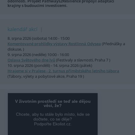
odolnosti. Projekt Pathways2Resilience propojil adaptaci
krajiny s budoucími investicemi.
kalendář akcí
8. srpna 2026 (sobota) 14:00 - 15:00
Komentované prohlídky výstavy Rostlinná Odysea
(Přednášky a
diskuse, )
9. srpna 2026 (neděle) 10:00 - 16:00
Oslava Světového dne lvů
(Festivaly a slavnosti, Praha 7 )
10. srpna 2026 (pondělí) - 14. srpna 2026 (pátek)
Hrajeme si v Pralese - 2. turnus příměstského letního tábora
(Tábory, výlety a pobytové akce, Praha 19 )