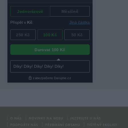
O NÁS
NOVINKY NA WEBU
INZERUJTE U NÁS
PODPOŘTE NÁS
PŘEBÍRÁNÍ OBSAHU
TIŠTĚNÝ EKOLIST