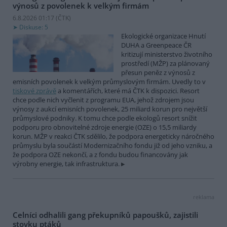
výnosů z povolenek k velkým firmám
6.8.2026 01:17 (
ČTK
)
Diskuse: 5
Ekologické organizace Hnutí
DUHA a Greenpeace ČR
kritizují ministerstvo životního
prostředí (MŽP) za plánovaný
přesun peněz z výnosů z
emisních povolenek k velkým průmyslovým firmám. Uvedly to v
tiskové zprávě
a komentářích, které má ČTK k dispozici. Resort
chce podle nich vyčlenit z programu EUA, jehož zdrojem jsou
výnosy z aukcí emisních povolenek, 25 miliard korun pro největší
průmyslové podniky. K tomu chce podle ekologů resort snížit
podporu pro obnovitelné zdroje energie (OZE) o 15,5 miliardy
korun. MŽP v reakci ČTK sdělilo, že podpora energeticky náročného
průmyslu byla součástí Modernizačního fondu již od jeho vzniku, a
že podpora OZE nekončí, a z fondu budou financovány jak
výrobny energie, tak infrastruktura.
reklama
Celníci odhalili gang překupníků papoušků, zajistili
stovku ptáků