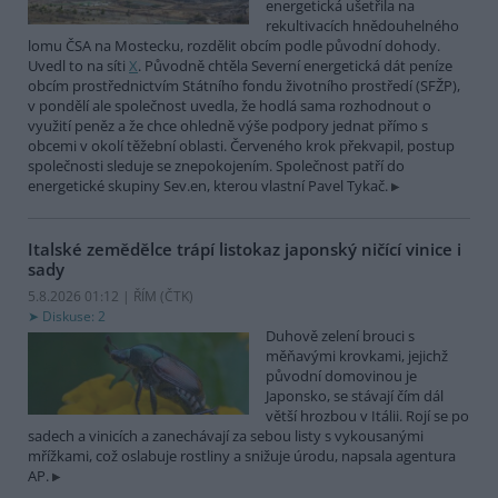
energetická ušetřila na
rekultivacích hnědouhelného
lomu ČSA na Mostecku, rozdělit obcím podle původní dohody.
Uvedl to na síti
X
. Původně chtěla Severní energetická dát peníze
obcím prostřednictvím Státního fondu životního prostředí (SFŽP),
v pondělí ale společnost uvedla, že hodlá sama rozhodnout o
využití peněz a že chce ohledně výše podpory jednat přímo s
obcemi v okolí těžební oblasti. Červeného krok překvapil, postup
společnosti sleduje se znepokojením. Společnost patří do
energetické skupiny Sev.en, kterou vlastní Pavel Tykač.
Italské zemědělce trápí listokaz japonský ničící vinice i
sady
5.8.2026 01:12 | ŘÍM (
ČTK
)
Diskuse: 2
Duhově zelení brouci s
měňavými krovkami, jejichž
původní domovinou je
Japonsko, se stávají čím dál
větší hrozbou v Itálii. Rojí se po
sadech a vinicích a zanechávají za sebou listy s vykousanými
mřížkami, což oslabuje rostliny a snižuje úrodu, napsala agentura
AP.