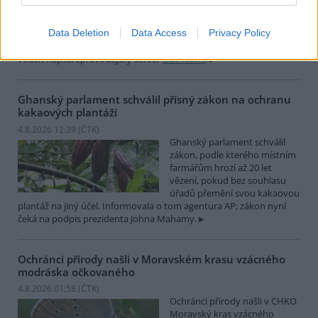
japonském Tokiu uhynuly
pravděpodobně v důsledku
Data Deletion
Data Access
Privacy Policy
horka. Japonsko se toto léto
potýká s vlnami extrémních
veder, napsal zpravodajský server
BBC News
.
Ghanský parlament schválil přísný zákon na ochranu
kakaových plantáží
4.8.2026 12:39 (
ČTK
)
Ghanský parlament schválil
zákon, podle kterého místním
farmářům hrozí až 20 let
vězení, pokud bez souhlasu
úřadů přemění svou kakaovou
plantáž na jiný účel. Informovala o tom agentura AP; zákon nyní
čeká na podpis prezidenta Johna Mahamy.
Ochránci přírody našli v Moravském krasu vzácného
modráska očkovaného
4.8.2026 01:58 (
ČTK
)
Ochránci přírody našli v CHKO
Moravský kras vzácného