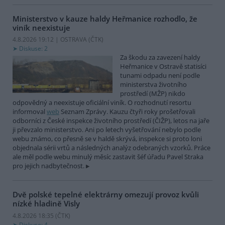
Ministerstvo v kauze haldy Heřmanice rozhodlo, že
viník neexistuje
4.8.2026 19:12 | OSTRAVA (
ČTK
)
Diskuse: 2
Za škodu za zavezení haldy
Heřmanice v Ostravě statisíci
tunami odpadu není podle
ministerstva životního
prostředí (MŽP) nikdo
odpovědný a neexistuje oficiální viník. O rozhodnutí resortu
informoval
web
Seznam Zprávy. Kauzu čtyři roky prošetřovali
odborníci z České inspekce životního prostředí (ČIŽP), letos na jaře
ji převzalo ministerstvo. Ani po letech vyšetřování nebylo podle
webu známo, co přesně se v haldě skrývá, inspekce si proto loni
objednala sérii vrtů a následných analýz odebraných vzorků. Práce
ale měl podle webu minulý měsíc zastavit šéf úřadu Pavel Straka
pro jejich nadbytečnost.
Dvě polské tepelné elektrárny omezují provoz kvůli
nízké hladině Visly
4.8.2026 18:35 (
ČTK
)
Diskuse: 4