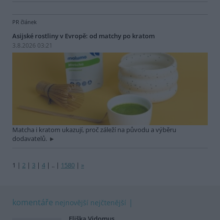
PR článek
Asijské rostliny v Evropě: od matchy po kratom
3.8.2026 03:21
Matcha i kratom ukazují, proč záleží na původu a výběru
dodavatelů.
1
|
2
|
3
|
4
|
..
|
1580
|
»
komentáře
nejnovější
nejčtenější
Eliška Vidomus