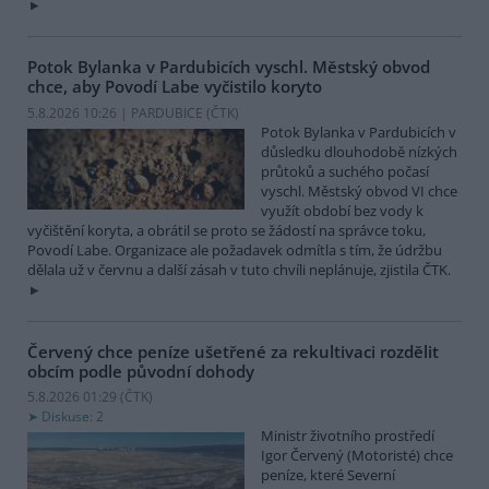
Potok Bylanka v Pardubicích vyschl. Městský obvod
chce, aby Povodí Labe vyčistilo koryto
5.8.2026 10:26 | PARDUBICE (
ČTK
)
Potok Bylanka v Pardubicích v
důsledku dlouhodobě nízkých
průtoků a suchého počasí
vyschl. Městský obvod VI chce
využít období bez vody k
vyčištění koryta, a obrátil se proto se žádostí na správce toku,
Povodí Labe. Organizace ale požadavek odmítla s tím, že údržbu
dělala už v červnu a další zásah v tuto chvíli neplánuje, zjistila ČTK.
Červený chce peníze ušetřené za rekultivaci rozdělit
obcím podle původní dohody
5.8.2026 01:29 (
ČTK
)
Diskuse: 2
Ministr životního prostředí
Igor Červený (Motoristé) chce
peníze, které Severní