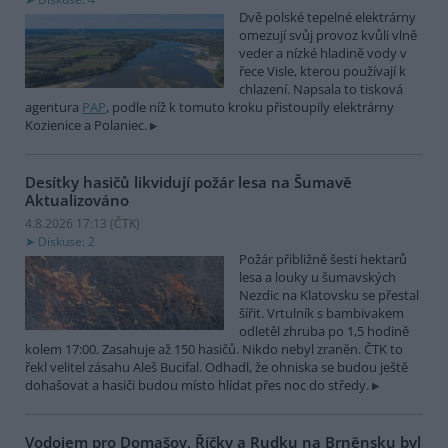
Dvě polské tepelné elektrárny
omezují svůj provoz kvůli vlně
veder a nízké hladině vody v
řece Visle, kterou používají k
chlazení. Napsala to tisková
agentura
PAP
, podle níž k tomuto kroku přistoupily elektrárny
Kozienice a Polaniec.
Desítky hasičů likvidují požár lesa na Šumavě
Aktualizováno
4.8.2026 17:13 (
ČTK
)
Diskuse: 2
Požár přibližně šesti hektarů
lesa a louky u šumavských
Nezdic na Klatovsku se přestal
šířit. Vrtulník s bambivakem
odletěl zhruba po 1,5 hodině
kolem 17:00. Zasahuje až 150 hasičů. Nikdo nebyl zraněn. ČTK to
řekl velitel zásahu Aleš Bucifal. Odhadl, že ohniska se budou ještě
dohašovat a hasiči budou místo hlídat přes noc do středy.
Vodojem pro Domašov, Říčky a Rudku na Brněnsku byl