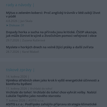
rady a návody
Mýtus o zeleném koberci: Proč anglický trávník v létě zabíjí život
v půdě
4.8.2026 | Jan Skala
Diskuse: 31
Dopady horka a sucha na přírodu jsou kritické. ČSOP ukazuje,
jak může žíznivé krajině a živočichům pomoci veřejnost i obce
29.7.2026 | Zuzana Kučerová
Myslete v horkých dnech na volně žijící ptáky a další zvířata
28.7.2026 | Karel Makoň
tiskové zprávy
14. května 2026 |
Výměna střešních oken jako krok k vyšší energetické účinnosti a
komfortu bydlení
11. května 2026 |
Vrchlabí do toho!
Vrchlabí do toho!: Vrchlabí do toho! chce vyhrát volby. Nabízí
Lukáše Teplého jako nového starostu
7. května 2026 |
ASITIS s.r.o.
ASITIS s.r.o.: Podřipsko zahájilo přípravu strategie klimatické