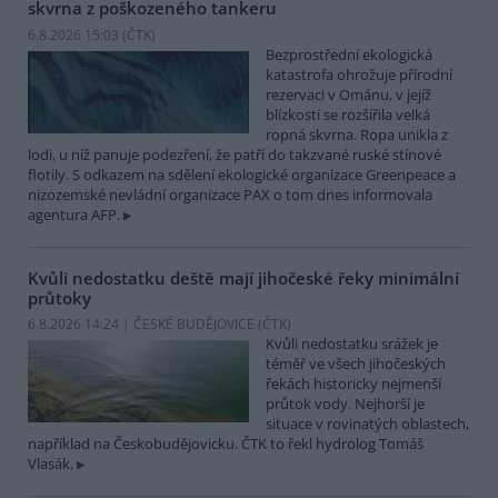
skvrna z poškozeného tankeru
6.8.2026 15:03 (
ČTK
)
Bezprostřední ekologická
katastrofa ohrožuje přírodní
rezervaci v Ománu, v jejíž
blízkosti se rozšířila velká
ropná skvrna. Ropa unikla z
lodi, u níž panuje podezření, že patří do takzvané ruské stínové
flotily. S odkazem na sdělení ekologické organizace Greenpeace a
nizozemské nevládní organizace PAX o tom dnes informovala
agentura AFP.
Kvůli nedostatku deště mají jihočeské řeky minimální
průtoky
6.8.2026 14:24 | ČESKÉ BUDĚJOVICE (
ČTK
)
Kvůli nedostatku srážek je
téměř ve všech jihočeských
řekách historicky nejmenší
průtok vody. Nejhorší je
situace v rovinatých oblastech,
například na Českobudějovicku. ČTK to řekl hydrolog Tomáš
Vlasák.