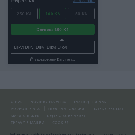
O NÁS
NOVINKY NA WEBU
INZERUJTE U NÁS
PODPOŘTE NÁS
PŘEBÍRÁNÍ OBSAHU
TIŠTĚNÝ EKOLIST
MAPA STRÁNEK
DEJTE O SOBĚ VĚDĚT
ZPRÁVY E-MAILEM
COOKIES