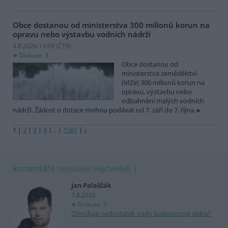
Obce dostanou od ministerstva 300 milionů korun na
opravu nebo výstavbu vodních nádrží
4.8.2026 13:09 (
ČTK
)
Diskuse: 3
Obce dostanou od
ministerstva zemědělství
(MZe) 300 milionů korun na
opravu, výstavbu nebo
odbahnění malých vodních
nádrží. Žádost o dotace mohou podávat od 7. září do 7. října.
1
|
2
|
3
|
4
|
..
|
1581
|
»
komentáře
nejnovější
nejčtenější
Jan Palaščák
7.8.2026
Diskuse: 9
Ohrožuje nedostatek vody budoucnost jádra?