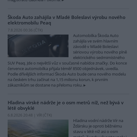
Škoda Auto zahájila v Mladé Boleslavi výrobu nového
elektromobilu Peaq
7.8.2026 00:36 (
ČTK
)
Automobilka Škoda Auto
zahájila ve svém hlavním
závodě v Mladé Boleslavi
sériovou výrobu nového plně
elektrického sedmimístného
SUV Peaq. Jde o největší vůz v současné nabídce značky. Do konce
července automobilka přijala téměř 8500 objednávek, uvedla.
Podle dřívějších informací Škoda Auto bude cena nového modelu
na českém trhu začínat na 1,15 milionu korun, k prvním
zákazníkům se dostane na přelomu roku.
Hladina vírské nádrže je o osm metrů níž, než bývá v
létě obvyklé
6.8.2026 20:48 | VÍR (
ČTK
)
Hladina vodní nádrže Vír na
Žďársku je oproti běžnému
stavu v létě níž asi o osm