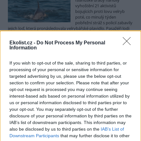
vyhoštění 21 aktivistů
bojujících proti lovu velryb
poté, co minulý týden
pobřežní stráž s policií zabavily
jejich loď, která pronásledovala velrybářské plavidlo. Pasažéři lodi
patřící nadaci kanadsko-amerického ekologického aktivisty Paula
Watsona jsou od té doby zadržováni v Reykjavíku. Sám Watson na
Ekolist.cz -
Do Not Process My Personal
palubě nebyl. Píše o tom agentura AFP s odvoláním na islandskou
Information
policii.
If you wish to opt-out of the sale, sharing to third parties, or
Záchranná stanice v Praze přijímá kvůli vedrům více
processing of your personal or sensitive information for
volně žijících zvířat
targeted advertising by us, please use the below opt-out
5.8.2026 17:40 | PRAHA (
ČTK
)
section to confirm your selection. Please note that after your
Kvůli vysokým letním
opt-out request is processed you may continue seeing
teplotám pracovníci pražské
interest-based ads based on personal information utilized by
záchranné stanice pro volně
us or personal information disclosed to third parties prior to
žijící živočichy přijímají více
your opt-out. You may separately opt-out of the further
zvířat, nejčastěji
dehydratovaná a vysílená mláďata ptáků nebo veverek. ČTK to
disclosure of your personal information by third parties on the
sdělila mluvčí stanice Petra Fišerová. Během současné vlny veder
IAB’s list of downstream participants. This information may
stanice denně ošetří desítky živočichů, při první letošní vlně horka
also be disclosed by us to third parties on the
IAB’s List of
jich za jeden týden přijali rekordních 578.
Downstream Participants
that may further disclose it to other