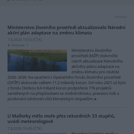
reklama
Ministerstvo životního prostředí aktualizovalo Národní
akční plán adaptace na změnu klimatu
7.8.2026 10:53 (
ČTK
)
Diskuse: 1
Ministerstvo životního
prostředí (MŽP) dokončilo
návrh aktualizace Národního
akčního plánu adaptace na
změnu klimatu pro období
2026–2030. Na opatření z Operačního fondu životního prostředí
(OPŽP) alokovalo celkem 11,2 miliardy korun. Od roku 2021 už bylo
z fondu částkou 8,6 miliard korun podpořeno 776 projektů
zaměřených na přizpůsobení se změně klimatu, prevenci rizik a
posilování odolnosti vůči klimatickým dopadům.
U Mallorky mělo moře přes rekordních 33 stupňů,
uvádí meteorologové
7.8.2026 10:45 (
ČTK
)
Povrchová teplota moře u