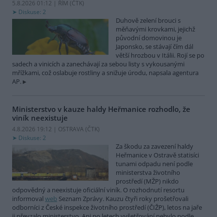
5.8.2026 01:12 | ŘÍM (
ČTK
)
Diskuse: 2
Duhově zelení brouci s
měňavými krovkami, jejichž
původní domovinou je
Japonsko, se stávají čím dál
větší hrozbou v Itálii. Rojí se po
sadech a vinicích a zanechávají za sebou listy s vykousanými
mřížkami, což oslabuje rostliny a snižuje úrodu, napsala agentura
AP.
Ministerstvo v kauze haldy Heřmanice rozhodlo, že
viník neexistuje
4.8.2026 19:12 | OSTRAVA (
ČTK
)
Diskuse: 2
Za škodu za zavezení haldy
Heřmanice v Ostravě statisíci
tunami odpadu není podle
ministerstva životního
prostředí (MŽP) nikdo
odpovědný a neexistuje oficiální viník. O rozhodnutí resortu
informoval
web
Seznam Zprávy. Kauzu čtyři roky prošetřovali
odborníci z České inspekce životního prostředí (ČIŽP), letos na jaře
ji převzalo ministerstvo. Ani po letech vyšetřování nebylo podle