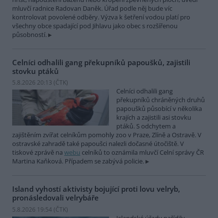
mluvčí radnice Radovan Daněk. Úřad podle něj bude víc
kontrolovat povolené odběry. Výzva k šetření vodou platí pro
všechny obce spadající pod Jihlavu jako obec s rozšířenou
působností.
Celníci odhalili gang překupníků papoušků, zajistili
stovku ptáků
5.8.2026 20:13 (
ČTK
)
Celníci odhalili gang
překupníků chráněných druhů
papoušků působící v několika
krajích a zajistili asi stovku
ptáků. S odchytem a
zajištěním zvířat celníkům pomohly zoo v Praze, Zlíně a Ostravě. V
ostravské zahradě také papoušci nalezli dočasné útočiště. V
tiskové zprávě na
webu
celníků to oznámila mluvčí Celní správy ČR
Martina Kaňková. Případem se zabývá policie.
Island vyhostí aktivisty bojující proti lovu velryb,
pronásledovali velrybáře
5.8.2026 19:54 (
ČTK
)
Islandské úřady nařídily