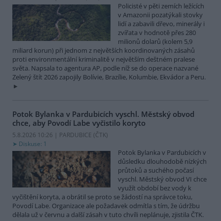
Policisté v pěti zemích ležících
v Amazonii pozatýkali stovky
lidí a zabavili dřevo, minerály i
zvířata v hodnotě přes 280
milionů dolarů (kolem 5,9
miliard korun) při jednom z největších koordinovaných zásahů
proti environmentální kriminalitě v největším deštném pralese
světa. Napsala to agentura AP, podle níž se do operace nazvané
Zelený štít 2026 zapojily Bolívie, Brazílie, Kolumbie, Ekvádor a Peru.
Potok Bylanka v Pardubicích vyschl. Městský obvod
chce, aby Povodí Labe vyčistilo koryto
5.8.2026 10:26 | PARDUBICE (
ČTK
)
Diskuse: 1
Potok Bylanka v Pardubicích v
důsledku dlouhodobě nízkých
průtoků a suchého počasí
vyschl. Městský obvod VI chce
využít období bez vody k
vyčištění koryta, a obrátil se proto se žádostí na správce toku,
Povodí Labe. Organizace ale požadavek odmítla s tím, že údržbu
dělala už v červnu a další zásah v tuto chvíli neplánuje, zjistila ČTK.