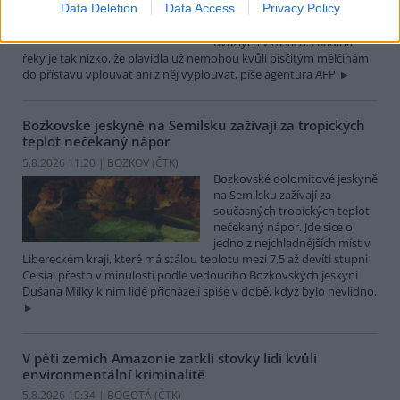
Data Deletion
Data Access
Privacy Policy
které leží na břehu Dunaje, je
opuštěný. Až na několik člunů
uvázlých v řasách. Hladina
řeky je tak nízko, že plavidla už nemohou kvůli písčitým mělčinám
do přístavu vplouvat ani z něj vyplouvat, píše agentura AFP.
Bozkovské jeskyně na Semilsku zažívají za tropických
teplot nečekaný nápor
5.8.2026 11:20 | BOZKOV (
ČTK
)
Bozkovské dolomitové jeskyně
na Semilsku zažívají za
současných tropických teplot
nečekaný nápor. Jde sice o
jedno z nejchladnějších míst v
Libereckém kraji, které má stálou teplotu mezi 7,5 až devíti stupni
Celsia, přesto v minulosti podle vedoucího Bozkovských jeskyní
Dušana Milky k nim lidé přicházeli spíše v době, když bylo nevlídno.
V pěti zemích Amazonie zatkli stovky lidí kvůli
environmentální kriminalitě
5.8.2026 10:34 | BOGOTÁ (
ČTK
)