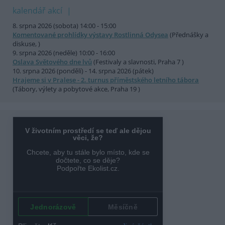
kalendář akcí
8. srpna 2026 (sobota) 14:00 - 15:00
Komentované prohlídky výstavy Rostlinná Odysea
(Přednášky a
diskuse, )
9. srpna 2026 (neděle) 10:00 - 16:00
Oslava Světového dne lvů
(Festivaly a slavnosti, Praha 7 )
10. srpna 2026 (pondělí) - 14. srpna 2026 (pátek)
Hrajeme si v Pralese - 2. turnus příměstského letního tábora
(Tábory, výlety a pobytové akce, Praha 19 )