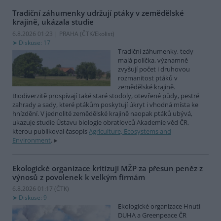
Tradiční záhumenky udržují ptáky v zemědělské
krajině, ukázala studie
6.8.2026 01:23 | PRAHA (
ČTK/Ekolist
)
Diskuse: 17
Tradiční záhumenky, tedy
malá políčka, významně
zvyšují počet i druhovou
rozmanitost ptáků v
zemědělské krajině.
Biodiverzitě prospívají také staré stodoly, otevřené půdy, pestré
zahrady a sady, které ptákům poskytují úkryt i vhodná místa ke
hnízdění. V jednolité zemědělské krajině naopak ptáků ubývá,
ukazuje studie Ústavu biologie obratlovců Akademie věd ČR,
kterou publikoval časopis
Agriculture, Ecosystems and
Environment
.
Ekologické organizace kritizují MŽP za přesun peněz z
výnosů z povolenek k velkým firmám
6.8.2026 01:17 (
ČTK
)
Diskuse: 9
Ekologické organizace Hnutí
DUHA a Greenpeace ČR