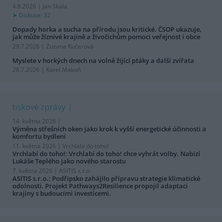
4.8.2026 | Jan Skala
Diskuse: 32
Dopady horka a sucha na přírodu jsou kritické. ČSOP ukazuje,
jak může žíznivé krajině a živočichům pomoci veřejnost i obce
29.7.2026 | Zuzana Kučerová
Myslete v horkých dnech na volně žijící ptáky a další zvířata
28.7.2026 | Karel Makoň
tiskové zprávy
14. května 2026 |
Výměna střešních oken jako krok k vyšší energetické účinnosti a
komfortu bydlení
11. května 2026 |
Vrchlabí do toho!
Vrchlabí do toho!: Vrchlabí do toho! chce vyhrát volby. Nabízí
Lukáše Teplého jako nového starostu
7. května 2026 |
ASITIS s.r.o.
ASITIS s.r.o.: Podřipsko zahájilo přípravu strategie klimatické
odolnosti. Projekt Pathways2Resilience propojil adaptaci
krajiny s budoucími investicemi.