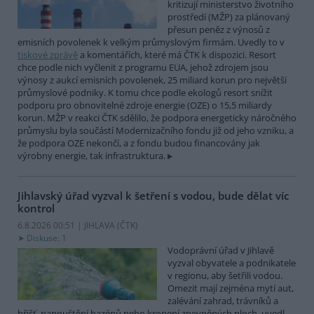
kritizují ministerstvo životního
prostředí (MŽP) za plánovaný
přesun peněz z výnosů z
emisních povolenek k velkým průmyslovým firmám. Uvedly to v
tiskové zprávě
a komentářích, které má ČTK k dispozici. Resort
chce podle nich vyčlenit z programu EUA, jehož zdrojem jsou
výnosy z aukcí emisních povolenek, 25 miliard korun pro největší
průmyslové podniky. K tomu chce podle ekologů resort snížit
podporu pro obnovitelné zdroje energie (OZE) o 15,5 miliardy
korun. MŽP v reakci ČTK sdělilo, že podpora energeticky náročného
průmyslu byla součástí Modernizačního fondu již od jeho vzniku, a
že podpora OZE nekončí, a z fondu budou financovány jak
výrobny energie, tak infrastruktura.
Jihlavský úřad vyzval k šetření s vodou, bude dělat víc
kontrol
6.8.2026 00:51 | JIHLAVA (
ČTK
)
Diskuse: 1
Vodoprávní úřad v Jihlavě
vyzval obyvatele a podnikatele
v regionu, aby šetřili vodou.
Omezit mají zejména mytí aut,
zalévání zahrad, trávníků a
hřišť, napouštění bazénů nebo kropení zpevněných ploch, uvedl