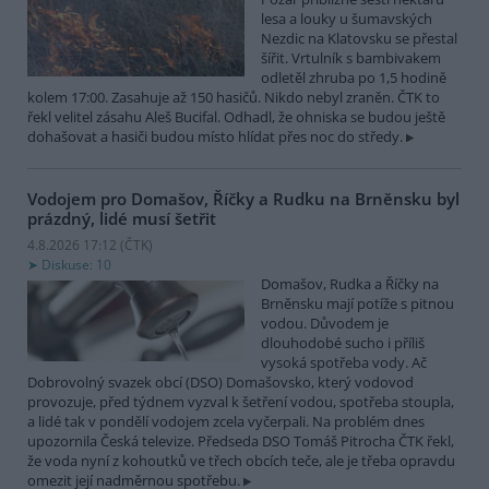
lesa a louky u šumavských
Nezdic na Klatovsku se přestal
šířit. Vrtulník s bambivakem
odletěl zhruba po 1,5 hodině
kolem 17:00. Zasahuje až 150 hasičů. Nikdo nebyl zraněn. ČTK to
řekl velitel zásahu Aleš Bucifal. Odhadl, že ohniska se budou ještě
dohašovat a hasiči budou místo hlídat přes noc do středy.
Vodojem pro Domašov, Říčky a Rudku na Brněnsku byl
prázdný, lidé musí šetřit
4.8.2026 17:12 (
ČTK
)
Diskuse: 10
Domašov, Rudka a Říčky na
Brněnsku mají potíže s pitnou
vodou. Důvodem je
dlouhodobé sucho i příliš
vysoká spotřeba vody. Ač
Dobrovolný svazek obcí (DSO) Domašovsko, který vodovod
provozuje, před týdnem vyzval k šetření vodou, spotřeba stoupla,
a lidé tak v pondělí vodojem zcela vyčerpali. Na problém dnes
upozornila Česká televize. Předseda DSO Tomáš Pitrocha ČTK řekl,
že voda nyní z kohoutků ve třech obcích teče, ale je třeba opravdu
omezit její nadměrnou spotřebu.