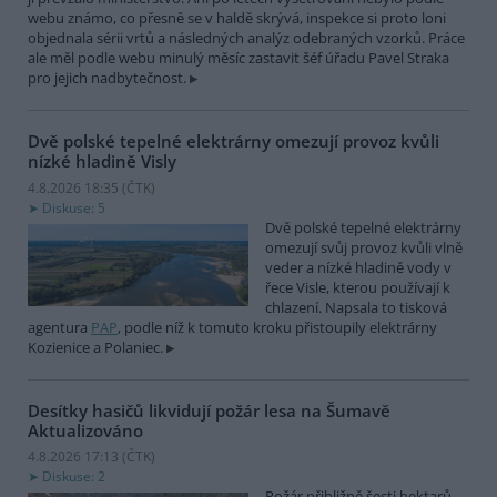
webu známo, co přesně se v haldě skrývá, inspekce si proto loni
objednala sérii vrtů a následných analýz odebraných vzorků. Práce
ale měl podle webu minulý měsíc zastavit šéf úřadu Pavel Straka
pro jejich nadbytečnost.
Dvě polské tepelné elektrárny omezují provoz kvůli
nízké hladině Visly
4.8.2026 18:35 (
ČTK
)
Diskuse: 5
Dvě polské tepelné elektrárny
omezují svůj provoz kvůli vlně
veder a nízké hladině vody v
řece Visle, kterou používají k
chlazení. Napsala to tisková
agentura
PAP
, podle níž k tomuto kroku přistoupily elektrárny
Kozienice a Polaniec.
Desítky hasičů likvidují požár lesa na Šumavě
Aktualizováno
4.8.2026 17:13 (
ČTK
)
Diskuse: 2
Požár přibližně šesti hektarů