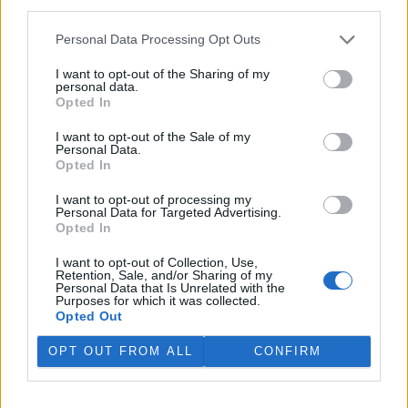
third parties.
V rybnících Rybářství Třeboň vyschla třetina vody,
Personal Data Processing Opt Outs
nejvíce v historii firmy
5.8.2026 15:42 (
ČTK
)
I want to opt-out of the Sharing of my
Diskuse: 1
personal data.
V rybnících Rybářství Třeboň,
Opted In
které hospodaří na 8000
hektarech vodní plochy, chybí
I want to opt-out of the Sale of my
více než třetina vody. Oproti
Personal Data.
běžnému zdržovaném objemu
Opted In
75 milionů metrů krychlových vody je v rybnících o 28 milionů
metrů krychlových vody méně. Každý týden se kvůli extrémně
I want to opt-out of processing my
Personal Data for Targeted Advertising.
vysokým teplotám a nedostatku srážek odpaří další 2,5 procenta.
Opted In
Kvůli suchu začali rybáři s výlovy některých rybníků předčasně,
protože by jinak ryby uhynuly, řekl provozní ředitel Rybářství
I want to opt-out of Collection, Use,
Třeboň Vladimír Kukačka.
Retention, Sale, and/or Sharing of my
Personal Data that Is Unrelated with the
Purposes for which it was collected.
Hladina Dunaje je na rekordním minimu; lodě uvázly,
Opted Out
rybáři jsou bez práce
OPT OUT FROM ALL
CONFIRM
5.8.2026 15:37 | BUKUREŠŤ (
ČTK
)
Diskuse: 17
Turistický přístav v
rumunském městě Corabia,