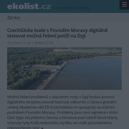
☰
/
zpravodajství
/
zprávy
Zprávy
CzechGlobe bude s Povodím Moravy digitálně
testovat možná řešení potíží na Dyji
7.8.2026 11:34 | BRNO (
ČTK
)
Možná řešení problémů s ubýváním vody v Dyji budou pomocí
digitálního dvojčete povodí testovat odborníci z Ústavu globální
změny Akademie věd ČR (CzechGlobe) ve spolupráci se státním
podnikem Povodím Moravy. Problémy jsou nyní zejména v dolní
části Dyje. Na přelomu června a července pod nádrží Nové Mlýny
uhynuly ryby kvůli nedostatku kyslíku ve vodě způsobenému
přemnožením sinic.