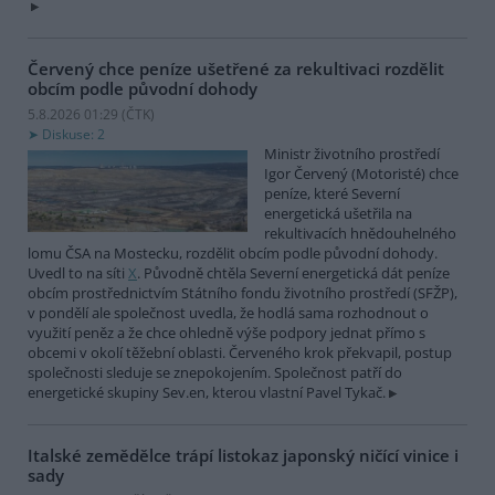
Červený chce peníze ušetřené za rekultivaci rozdělit
obcím podle původní dohody
5.8.2026 01:29 (
ČTK
)
Diskuse: 2
Ministr životního prostředí
Igor Červený (Motoristé) chce
peníze, které Severní
energetická ušetřila na
rekultivacích hnědouhelného
lomu ČSA na Mostecku, rozdělit obcím podle původní dohody.
Uvedl to na síti
X
. Původně chtěla Severní energetická dát peníze
obcím prostřednictvím Státního fondu životního prostředí (SFŽP),
v pondělí ale společnost uvedla, že hodlá sama rozhodnout o
využití peněz a že chce ohledně výše podpory jednat přímo s
obcemi v okolí těžební oblasti. Červeného krok překvapil, postup
společnosti sleduje se znepokojením. Společnost patří do
energetické skupiny Sev.en, kterou vlastní Pavel Tykač.
Italské zemědělce trápí listokaz japonský ničící vinice i
sady