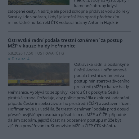
metrů. Z vody už vystoupaly i
kamenné obruby kdysi
zatopené cesty. Nádrž je ale pořád schopná přidávat vodu do řeky
Svratky i do vodáren, i když je letošní léto oproti předchozím
mimořádně horké, řekl ČTK vedoucí hrázný Antonín Hájek.
Ostravská radní podala trestní oznámení za postup
MŽP v kauze haldy Heřmanice
6.8.2026 17:50 | OSTRAVA (
ČTK
)
Diskuse: 4
Ostravská radní a poslankyně
Pirátů Andrea Hoffmannová
podala trestní oznámení za
postup ministerstva životního
prostředí (MŽP) v kauze haldy
Heřmanice. Vyplývá to ze zprávy, kterou ČTK poskytla Česká
pirátská strana. Požaduje, aby policie prověřila okolnosti odebrání
případu České inspekci životního prostředí (ČIŽP) a zastavení řízení.
Hoffmannová ČTK sdělila, že trestní oznámení podala proti dosud
přesně nezjištěným osobám působícím na MŽP a ČIŽP, případně
dalším osobám, jejichž účast na popsaném postupu může být
zjištěna prověřováním. Stanovisko MŽP a ČIŽP ČTK shání.