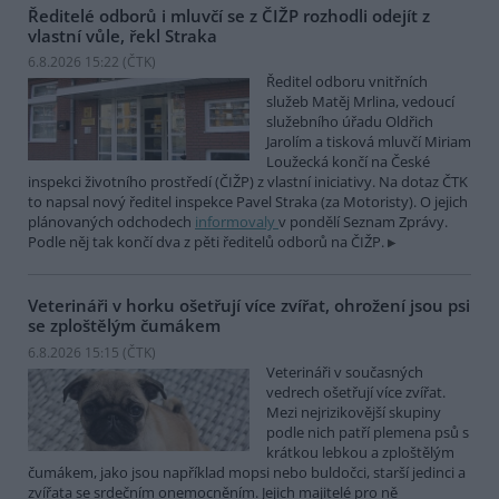
Ředitelé odborů i mluvčí se z ČIŽP rozhodli odejít z
vlastní vůle, řekl Straka
6.8.2026 15:22 (
ČTK
)
Ředitel odboru vnitřních
služeb Matěj Mrlina, vedoucí
služebního úřadu Oldřich
Jarolím a tisková mluvčí Miriam
Loužecká končí na České
inspekci životního prostředí (ČIŽP) z vlastní iniciativy. Na dotaz ČTK
to napsal nový ředitel inspekce Pavel Straka (za Motoristy). O jejich
plánovaných odchodech
informovaly
v pondělí Seznam Zprávy.
Podle něj tak končí dva z pěti ředitelů odborů na ČIŽP.
Veterináři v horku ošetřují více zvířat, ohrožení jsou psi
se zploštělým čumákem
6.8.2026 15:15 (
ČTK
)
Veterináři v současných
vedrech ošetřují více zvířat.
Mezi nejrizikovější skupiny
podle nich patří plemena psů s
krátkou lebkou a zploštělým
čumákem, jako jsou například mopsi nebo buldočci, starší jedinci a
zvířata se srdečním onemocněním. Jejich majitelé pro ně