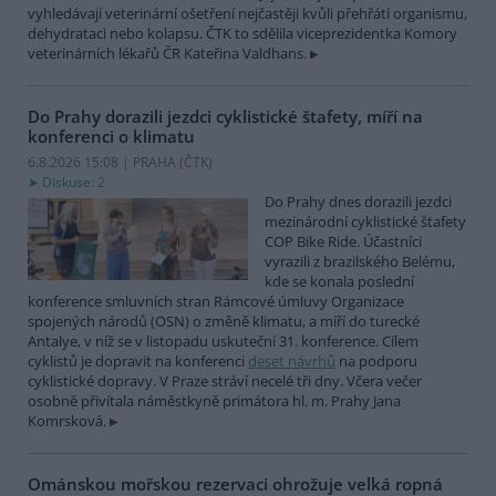
vyhledávají veterinární ošetření nejčastěji kvůli přehřátí organismu,
dehydrataci nebo kolapsu. ČTK to sdělila viceprezidentka Komory
veterinárních lékařů ČR Kateřina Valdhans.
Do Prahy dorazili jezdci cyklistické štafety, míří na
konferenci o klimatu
6.8.2026 15:08 | PRAHA (
ČTK
)
Diskuse: 2
Do Prahy dnes dorazili jezdci
mezinárodní cyklistické štafety
COP Bike Ride. Účastníci
vyrazili z brazilského Belému,
kde se konala poslední
konference smluvních stran Rámcové úmluvy Organizace
spojených národů (OSN) o změně klimatu, a míří do turecké
Antalye, v níž se v listopadu uskuteční 31. konference. Cílem
cyklistů je dopravit na konferenci
deset návrhů
na podporu
cyklistické dopravy. V Praze stráví necelé tři dny. Včera večer
osobně přivítala náměstkyně primátora hl. m. Prahy Jana
Komrsková.
Ománskou mořskou rezervaci ohrožuje velká ropná