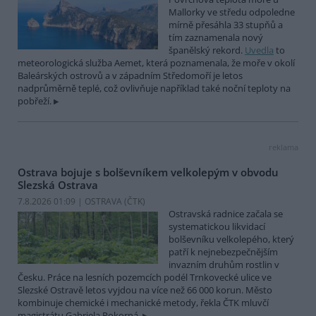
Mallorky ve středu odpoledne
mírně přesáhla 33 stupňů a
tím zaznamenala nový
španělský rekord.
Uvedla
to
meteorologická služba Aemet, která poznamenala, že moře v okolí
Baleárských ostrovů a v západním Středomoří je letos
nadprůměrně teplé, což ovlivňuje například také noční teploty na
pobřeží.
reklama
Ostrava bojuje s bolševníkem velkolepým v obvodu
Slezská Ostrava
7.8.2026 01:09 | OSTRAVA (
ČTK
)
Ostravská radnice začala se
systematickou likvidací
bolševníku velkolepého, který
patří k nejnebezpečnějším
invazním druhům rostlin v
Česku. Práce na lesních pozemcích podél Trnkovecké ulice ve
Slezské Ostravě letos vyjdou na více než 66 000 korun. Město
kombinuje chemické i mechanické metody, řekla ČTK mluvčí
magistrátu Gabriela Pokorná.