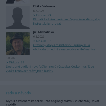
Eliška Vidomus
6.8.2026
Diskuse: 24
Klimatická krize není over. Vyzýváme vládu, aby
ji přestala ignorovat
Jiří Michalisko
6.8.2026
Diskuse: 18
Otevřený dopis ministerstvu průmyslu a
obchodu ohledně sanace odvalu Heřmanice
5.8.2026
Diskuse: 39
Dostupné bydlení nevyřeší jen nová výstavba. Česko musí lépe
využít renovace stávajících budov
rady a návody
Mýtus o zeleném koberci: Proč anglický trávník v létě zabíjí život
v půdě