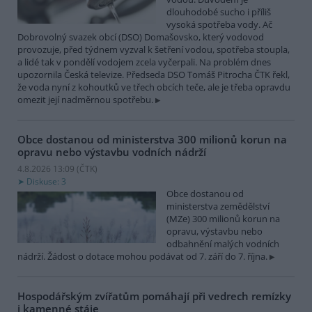
dlouhodobé sucho i příliš
vysoká spotřeba vody. Ač
Dobrovolný svazek obcí (DSO) Domašovsko, který vodovod
provozuje, před týdnem vyzval k šetření vodou, spotřeba stoupla,
a lidé tak v pondělí vodojem zcela vyčerpali. Na problém dnes
upozornila Česká televize. Předseda DSO Tomáš Pitrocha ČTK řekl,
že voda nyní z kohoutků ve třech obcích teče, ale je třeba opravdu
omezit její nadměrnou spotřebu.
Obce dostanou od ministerstva 300 milionů korun na
opravu nebo výstavbu vodních nádrží
4.8.2026 13:09 (
ČTK
)
Diskuse: 3
Obce dostanou od
ministerstva zemědělství
(MZe) 300 milionů korun na
opravu, výstavbu nebo
odbahnění malých vodních
nádrží. Žádost o dotace mohou podávat od 7. září do 7. října.
Hospodářským zvířatům pomáhají při vedrech remízky
i kamenné stáje