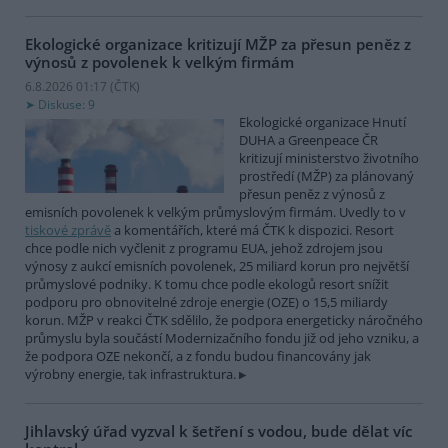
Ekologické organizace kritizují MŽP za přesun peněz z
výnosů z povolenek k velkým firmám
6.8.2026 01:17 (
ČTK
)
Diskuse: 9
Ekologické organizace Hnutí
DUHA a Greenpeace ČR
kritizují ministerstvo životního
prostředí (MŽP) za plánovaný
přesun peněz z výnosů z
emisních povolenek k velkým průmyslovým firmám. Uvedly to v
tiskové zprávě
a komentářích, které má ČTK k dispozici. Resort
chce podle nich vyčlenit z programu EUA, jehož zdrojem jsou
výnosy z aukcí emisních povolenek, 25 miliard korun pro největší
průmyslové podniky. K tomu chce podle ekologů resort snížit
podporu pro obnovitelné zdroje energie (OZE) o 15,5 miliardy
korun. MŽP v reakci ČTK sdělilo, že podpora energeticky náročného
průmyslu byla součástí Modernizačního fondu již od jeho vzniku, a
že podpora OZE nekončí, a z fondu budou financovány jak
výrobny energie, tak infrastruktura.
Jihlavský úřad vyzval k šetření s vodou, bude dělat víc