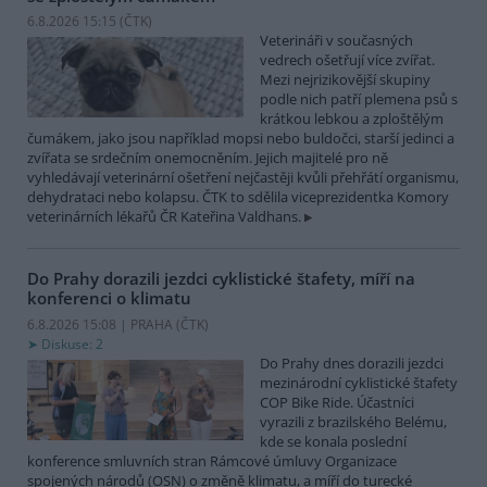
6.8.2026 15:15 (
ČTK
)
Veterináři v současných
vedrech ošetřují více zvířat.
Mezi nejrizikovější skupiny
podle nich patří plemena psů s
krátkou lebkou a zploštělým
čumákem, jako jsou například mopsi nebo buldočci, starší jedinci a
zvířata se srdečním onemocněním. Jejich majitelé pro ně
vyhledávají veterinární ošetření nejčastěji kvůli přehřátí organismu,
dehydrataci nebo kolapsu. ČTK to sdělila viceprezidentka Komory
veterinárních lékařů ČR Kateřina Valdhans.
Do Prahy dorazili jezdci cyklistické štafety, míří na
konferenci o klimatu
6.8.2026 15:08 | PRAHA (
ČTK
)
Diskuse: 2
Do Prahy dnes dorazili jezdci
mezinárodní cyklistické štafety
COP Bike Ride. Účastníci
vyrazili z brazilského Belému,
kde se konala poslední
konference smluvních stran Rámcové úmluvy Organizace
spojených národů (OSN) o změně klimatu, a míří do turecké