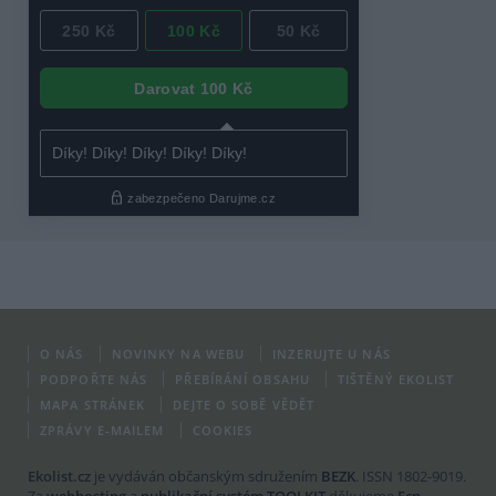
O NÁS
NOVINKY NA WEBU
INZERUJTE U NÁS
PODPOŘTE NÁS
PŘEBÍRÁNÍ OBSAHU
TIŠTĚNÝ EKOLIST
MAPA STRÁNEK
DEJTE O SOBĚ VĚDĚT
ZPRÁVY E-MAILEM
COOKIES
Ekolist.cz
je vydáván občanským sdružením
BEZK
. ISSN 1802-9019.