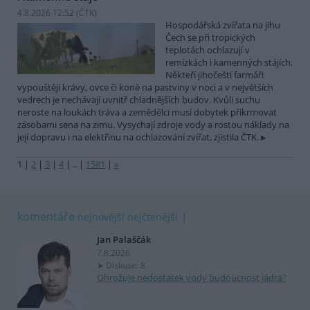
4.8.2026 12:52 (
ČTK
)
Hospodářská zvířata na jihu
Čech se při tropických
teplotách ochlazují v
remízkách i kamenných stájích.
Někteří jihočeští farmáři
vypouštějí krávy, ovce či koně na pastviny v noci a v největších
vedrech je nechávají uvnitř chladnějších budov. Kvůli suchu
neroste na loukách tráva a zemědělci musí dobytek přikrmovat
zásobami sena na zimu. Vysychají zdroje vody a rostou náklady na
její dopravu i na elektřinu na ochlazování zvířat, zjistila ČTK.
1
|
2
|
3
|
4
|
..
|
1581
|
»
komentáře
nejnovější
nejčtenější
Jan Palaščák
7.8.2026
Diskuse: 8
Ohrožuje nedostatek vody budoucnost jádra?