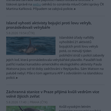
tiskové zprávě na
webu
celníků to oznámila mluvčí Celní správy ČR
Martina Kaňková. Případem se zabývá policie.
Island vyhostí aktivisty bojující proti lovu velryb,
pronásledovali velrybáře
5.8.2026 19:54 (
ČTK
)
Islandské úřady nařídily
vyhoštění 21 aktivistů
bojujících proti lovu velryb
poté, co minulý týden
pobřežní stráž s policií zabavily
jejich loď, která pronásledovala velrybářské plavidlo. Pasažéři lodi
patřící nadaci kanadsko-amerického ekologického aktivisty Paula
Watsona jsou od té doby zadržováni v Reykjavíku. Sám Watson na
palubě nebyl. Píše o tom agentura AFP s odvoláním na islandskou
policii.
Záchranná stanice v Praze přijímá kvůli vedrům více
volně žijících zvířat
5.8.2026 17:40 | PRAHA (
ČTK
)
Kvůli vysokým letním
teplotám pracovníci pražské