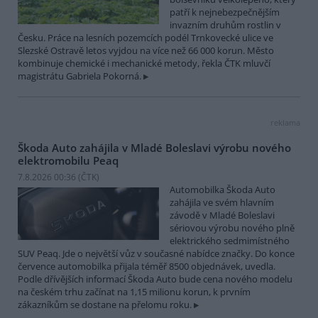
patří k nejnebezpečnějším
invazním druhům rostlin v
Česku. Práce na lesních pozemcích podél Trnkovecké ulice ve
Slezské Ostravě letos vyjdou na více než 66 000 korun. Město
kombinuje chemické i mechanické metody, řekla ČTK mluvčí
magistrátu Gabriela Pokorná.
reklama
Škoda Auto zahájila v Mladé Boleslavi výrobu nového
elektromobilu Peaq
7.8.2026 00:36 (
ČTK
)
Automobilka Škoda Auto
zahájila ve svém hlavním
závodě v Mladé Boleslavi
sériovou výrobu nového plně
elektrického sedmimístného
SUV Peaq. Jde o největší vůz v současné nabídce značky. Do konce
července automobilka přijala téměř 8500 objednávek, uvedla.
Podle dřívějších informací Škoda Auto bude cena nového modelu
na českém trhu začínat na 1,15 milionu korun, k prvním
zákazníkům se dostane na přelomu roku.