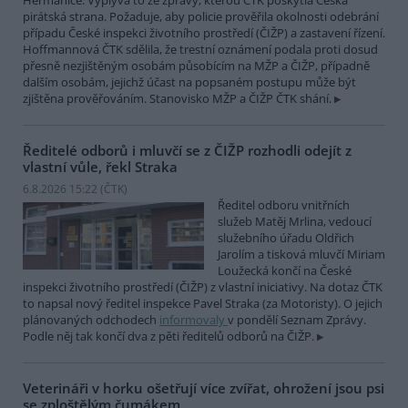
Heřmanice. Vyplývá to ze zprávy, kterou ČTK poskytla Česká
pirátská strana. Požaduje, aby policie prověřila okolnosti odebrání
případu České inspekci životního prostředí (ČIŽP) a zastavení řízení.
Hoffmannová ČTK sdělila, že trestní oznámení podala proti dosud
přesně nezjištěným osobám působícím na MŽP a ČIŽP, případně
dalším osobám, jejichž účast na popsaném postupu může být
zjištěna prověřováním. Stanovisko MŽP a ČIŽP ČTK shání.
Ředitelé odborů i mluvčí se z ČIŽP rozhodli odejít z
vlastní vůle, řekl Straka
6.8.2026 15:22 (
ČTK
)
Ředitel odboru vnitřních
služeb Matěj Mrlina, vedoucí
služebního úřadu Oldřich
Jarolím a tisková mluvčí Miriam
Loužecká končí na České
inspekci životního prostředí (ČIŽP) z vlastní iniciativy. Na dotaz ČTK
to napsal nový ředitel inspekce Pavel Straka (za Motoristy). O jejich
plánovaných odchodech
informovaly
v pondělí Seznam Zprávy.
Podle něj tak končí dva z pěti ředitelů odborů na ČIŽP.
Veterináři v horku ošetřují více zvířat, ohrožení jsou psi
se zploštělým čumákem