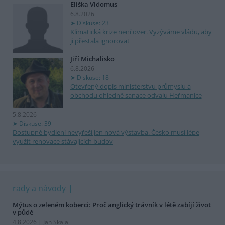
Eliška Vidomus
6.8.2026
Diskuse: 23
Klimatická krize není over. Vyzýváme vládu, aby
ji přestala ignorovat
Jiří Michalisko
6.8.2026
Diskuse: 18
Otevřený dopis ministerstvu průmyslu a
obchodu ohledně sanace odvalu Heřmanice
5.8.2026
Diskuse: 39
Dostupné bydlení nevyřeší jen nová výstavba. Česko musí lépe
využít renovace stávajících budov
rady a návody
Mýtus o zeleném koberci: Proč anglický trávník v létě zabíjí život
v půdě
4.8.2026 | Jan Skala