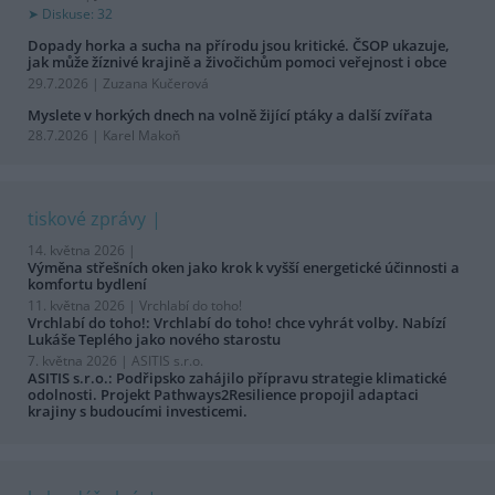
Diskuse: 32
Dopady horka a sucha na přírodu jsou kritické. ČSOP ukazuje,
jak může žíznivé krajině a živočichům pomoci veřejnost i obce
29.7.2026 | Zuzana Kučerová
Myslete v horkých dnech na volně žijící ptáky a další zvířata
28.7.2026 | Karel Makoň
tiskové zprávy
14. května 2026 |
Výměna střešních oken jako krok k vyšší energetické účinnosti a
komfortu bydlení
11. května 2026 |
Vrchlabí do toho!
Vrchlabí do toho!: Vrchlabí do toho! chce vyhrát volby. Nabízí
Lukáše Teplého jako nového starostu
7. května 2026 |
ASITIS s.r.o.
ASITIS s.r.o.: Podřipsko zahájilo přípravu strategie klimatické
odolnosti. Projekt Pathways2Resilience propojil adaptaci
krajiny s budoucími investicemi.