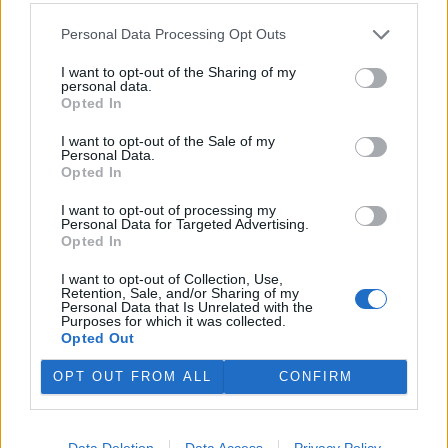
Personal Data Processing Opt Outs
Hladina Dunaje je na rekordním minimu; lodě uvázly,
rybáři jsou bez práce
I want to opt-out of the Sharing of my
personal data.
5.8.2026 15:37 | BUKUREŠŤ (
ČTK
)
Opted In
Diskuse: 17
Turistický přístav v
I want to opt-out of the Sale of my
rumunském městě Corabia,
Personal Data.
které leží na břehu Dunaje, je
Opted In
opuštěný. Až na několik člunů
uvázlých v řasách. Hladina
I want to opt-out of processing my
řeky je tak nízko, že plavidla už nemohou kvůli písčitým mělčinám
Personal Data for Targeted Advertising.
do přístavu vplouvat ani z něj vyplouvat, píše agentura AFP.
Opted In
I want to opt-out of Collection, Use,
Bozkovské jeskyně na Semilsku zažívají za tropických
Retention, Sale, and/or Sharing of my
Personal Data that Is Unrelated with the
teplot nečekaný nápor
Purposes for which it was collected.
5.8.2026 11:20 | BOZKOV (
ČTK
)
Opted Out
Bozkovské dolomitové jeskyně
na Semilsku zažívají za
OPT OUT FROM ALL
CONFIRM
současných tropických teplot
nečekaný nápor. Jde sice o
jedno z nejchladnějších míst v
Libereckém kraji, které má stálou teplotu mezi 7,5 až devíti stupni
Data Deletion
Data Access
Privacy Policy