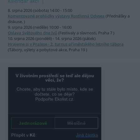
kalendář akcí
8. srpna 2026 (sobota) 14:00 - 15:00
Komentované prohlídky výstavy Rostlinná Odysea
(Přednášky a
diskuse, )
9. srpna 2026 (neděle) 10:00 - 16:00
Oslava Světového dne lvů
(Festivaly a slavnosti, Praha 7 )
10. srpna 2026 (pondělí) - 14. srpna 2026 (pátek)
Hrajeme si v Pralese - 2. turnus příměstského letního tábora
(Tábory, výlety a pobytové akce, Praha 19 )