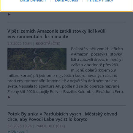
Celsia, přesto v minulosti podle vedoucího Bozkovských jeskyní
Dušana Milky k nim lidé přicházeli spíše v době, když bylo nevlídno.
V pěti zemích Amazonie zatkli stovky lidí kvůli
environmentální kriminalitě
5.8.2026 10:34 | BOGOTÁ (
ČTK
)
Policisté v pěti zemích ležících
v Amazonii pozatýkali stovky
lidí a zabavili dřevo, minerály i
zvířata v hodnotě přes 280
milionů dolarů (kolem 5,9
miliard korun) při jednom z největších koordinovaných zásahů
proti environmentální kriminalitě v největším deštném pralese
světa. Napsala to agentura AP, podle níž se do operace nazvané
Zelený štít 2026 zapojily Bolívie, Brazílie, Kolumbie, Ekvádor a Peru.
Potok Bylanka v Pardubicích vyschl. Městský obvod
chce, aby Povodí Labe vyčistilo koryto
5.8.2026 10:26 | PARDUBICE (
ČTK
)
Diskuse: 1