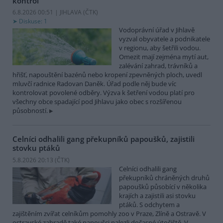
kontrol
6.8.2026 00:51 | JIHLAVA (
ČTK
)
Diskuse: 1
Vodoprávní úřad v Jihlavě
vyzval obyvatele a podnikatele
v regionu, aby šetřili vodou.
Omezit mají zejména mytí aut,
zalévání zahrad, trávníků a
hřišť, napouštění bazénů nebo kropení zpevněných ploch, uvedl
mluvčí radnice Radovan Daněk. Úřad podle něj bude víc
kontrolovat povolené odběry. Výzva k šetření vodou platí pro
všechny obce spadající pod Jihlavu jako obec s rozšířenou
působností.
Celníci odhalili gang překupníků papoušků, zajistili
stovku ptáků
5.8.2026 20:13 (
ČTK
)
Celníci odhalili gang
překupníků chráněných druhů
papoušků působící v několika
krajích a zajistili asi stovku
ptáků. S odchytem a
zajištěním zvířat celníkům pomohly zoo v Praze, Zlíně a Ostravě. V
ostravské zahradě také papoušci nalezli dočasné útočiště. V