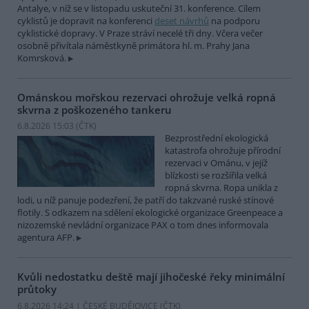
Antalye, v níž se v listopadu uskuteční 31. konference. Cílem
cyklistů je dopravit na konferenci
deset návrhů
na podporu
cyklistické dopravy. V Praze stráví necelé tři dny. Včera večer
osobně přivítala náměstkyně primátora hl. m. Prahy Jana
Komrsková.
Ománskou mořskou rezervaci ohrožuje velká ropná
skvrna z poškozeného tankeru
6.8.2026 15:03 (
ČTK
)
Bezprostřední ekologická
katastrofa ohrožuje přírodní
rezervaci v Ománu, v jejíž
blízkosti se rozšířila velká
ropná skvrna. Ropa unikla z
lodi, u níž panuje podezření, že patří do takzvané ruské stínové
flotily. S odkazem na sdělení ekologické organizace Greenpeace a
nizozemské nevládní organizace PAX o tom dnes informovala
agentura AFP.
Kvůli nedostatku deště mají jihočeské řeky minimální
průtoky
6.8.2026 14:24 | ČESKÉ BUDĚJOVICE (
ČTK
)