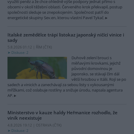
využití peněz a že chce ohledně výše podpory jednat přímo s
obcemi v okolí těžební oblasti. Červeného krok překvapil, postup
společnosti sleduje se znepokojením. Společnost patří do
energetické skupiny Sev.en, kterou vlastní Pavel Tykač.
Italské zemědělce trápí listokaz japonský ničící vinice i
sady
5.8.2026 01:12 | ŘÍM (
ČTK
)
Diskuse: 2
Duhově zelení brouci s
měňavými krovkami, jejichž
původní domovinou je
Japonsko, se stávají čím dál
větší hrozbou v Itálii. Rojí se po
sadech a vinicích a zanechávají za sebou listy s vykousanými
mřížkami, což oslabuje rostliny a snižuje úrodu, napsala agentura
AP.
Ministerstvo v kauze haldy Heřmanice rozhodlo, že
viník neexistuje
4.8.2026 19:12 | OSTRAVA (
ČTK
)
Diskuse: 2