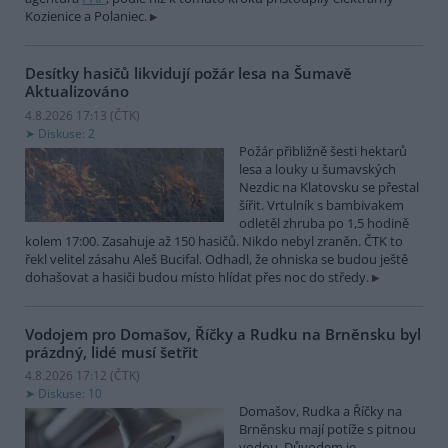
Kozienice a Polaniec.
Desítky hasičů likvidují požár lesa na Šumavě
Aktualizováno
4.8.2026 17:13 (
ČTK
)
Diskuse: 2
Požár přibližně šesti hektarů
lesa a louky u šumavských
Nezdic na Klatovsku se přestal
šířit. Vrtulník s bambivakem
odletěl zhruba po 1,5 hodině
kolem 17:00. Zasahuje až 150 hasičů. Nikdo nebyl zraněn. ČTK to
řekl velitel zásahu Aleš Bucifal. Odhadl, že ohniska se budou ještě
dohašovat a hasiči budou místo hlídat přes noc do středy.
Vodojem pro Domašov, Říčky a Rudku na Brněnsku byl
prázdný, lidé musí šetřit
4.8.2026 17:12 (
ČTK
)
Diskuse: 10
Domašov, Rudka a Říčky na
Brněnsku mají potíže s pitnou
vodou. Důvodem je