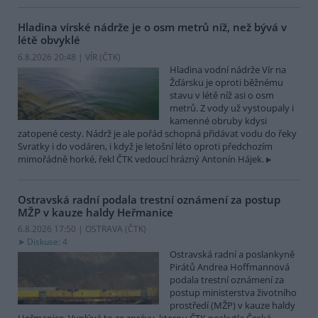
Hladina vírské nádrže je o osm metrů níž, než bývá v
létě obvyklé
6.8.2026 20:48 | VÍR (
ČTK
)
Hladina vodní nádrže Vír na
Žďársku je oproti běžnému
stavu v létě níž asi o osm
metrů. Z vody už vystoupaly i
kamenné obruby kdysi
zatopené cesty. Nádrž je ale pořád schopná přidávat vodu do řeky
Svratky i do vodáren, i když je letošní léto oproti předchozím
mimořádně horké, řekl ČTK vedoucí hrázný Antonín Hájek.
Ostravská radní podala trestní oznámení za postup
MŽP v kauze haldy Heřmanice
6.8.2026 17:50 | OSTRAVA (
ČTK
)
Diskuse: 4
Ostravská radní a poslankyně
Pirátů Andrea Hoffmannová
podala trestní oznámení za
postup ministerstva životního
prostředí (MŽP) v kauze haldy