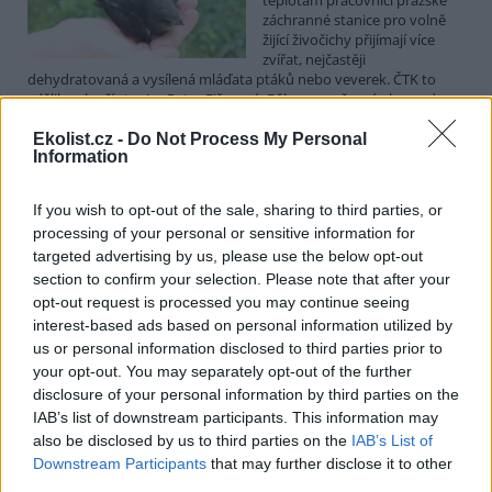
záchranné stanice pro volně
žijící živočichy přijímají více
zvířat, nejčastěji
dehydratovaná a vysílená mláďata ptáků nebo veverek. ČTK to
sdělila mluvčí stanice Petra Fišerová. Během současné vlny veder
stanice denně ošetří desítky živočichů, při první letošní vlně horka
jich za jeden týden přijali rekordních 578.
Ekolist.cz -
Do Not Process My Personal
Information
V rybnících Rybářství Třeboň vyschla třetina vody,
If you wish to opt-out of the sale, sharing to third parties, or
nejvíce v historii firmy
processing of your personal or sensitive information for
5.8.2026 15:42 (
ČTK
)
targeted advertising by us, please use the below opt-out
Diskuse: 1
section to confirm your selection. Please note that after your
V rybnících Rybářství Třeboň,
opt-out request is processed you may continue seeing
které hospodaří na 8000
hektarech vodní plochy, chybí
interest-based ads based on personal information utilized by
více než třetina vody. Oproti
us or personal information disclosed to third parties prior to
běžnému zdržovaném objemu
your opt-out. You may separately opt-out of the further
75 milionů metrů krychlových vody je v rybnících o 28 milionů
disclosure of your personal information by third parties on the
metrů krychlových vody méně. Každý týden se kvůli extrémně
IAB’s list of downstream participants. This information may
vysokým teplotám a nedostatku srážek odpaří další 2,5 procenta.
also be disclosed by us to third parties on the
IAB’s List of
Kvůli suchu začali rybáři s výlovy některých rybníků předčasně,
protože by jinak ryby uhynuly, řekl provozní ředitel Rybářství
Downstream Participants
that may further disclose it to other
Třeboň Vladimír Kukačka.
third parties.