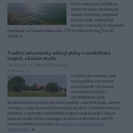
Kvůli nedostatku srážek je
téměř ve všech jihočeských
řekách historicky nejmenší
průtok vody. Nejhorší je
situace v rovinatých oblastech,
například na Českobudějovicku. ČTK to řekl hydrolog Tomáš
Vlasák.
Tradiční záhumenky udržují ptáky v zemědělské
krajině, ukázala studie
6.8.2026 01:23 | PRAHA (
ČTK/Ekolist
)
Diskuse: 17
Tradiční záhumenky, tedy
malá políčka, významně
zvyšují počet i druhovou
rozmanitost ptáků v
zemědělské krajině.
Biodiverzitě prospívají také staré stodoly, otevřené půdy, pestré
zahrady a sady, které ptákům poskytují úkryt i vhodná místa ke
hnízdění. V jednolité zemědělské krajině naopak ptáků ubývá,
ukazuje studie Ústavu biologie obratlovců Akademie věd ČR,
kterou publikoval časopis
Agriculture, Ecosystems and
Environment
.