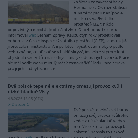
Za škodu za zavezení haldy
Heřmanice v Ostravě statisíci
tunami odpadu není podle
ministerstva životního
prostředí (MŽP) nikdo
odpovědný a neexistuje oficiální viník. O rozhodnutí resortu
informoval
web
Seznam Zprávy. Kauzu čtyři roky prošetřovali
odborníci z České inspekce životního prostředí (ČIŽP), letos na jaře
ji převzalo ministerstvo. Ani po letech vyšetřování nebylo podle
webu známo, co přesně se v haldě skrývá, inspekce si proto loni
objednala sérii vrtů a následných analýz odebraných vzorků. Práce
ale měl podle webu minulý měsíc zastavit šéf úřadu Pavel Straka
pro jejich nadbytečnost.
Dvě polské tepelné elektrárny omezují provoz kvůli
nízké hladině Visly
4.8.2026 18:35 (
ČTK
)
Diskuse: 5
Dvě polské tepelné elektrárny
omezují svůj provoz kvůli vlně
veder a nízké hladině vody v
řece Visle, kterou používají k
chlazení. Napsala to tisková
agentura
PAP
, podle níž k tomuto kroku přistoupily elektrárny