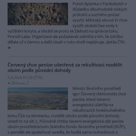
Potok Bylanka v Pardubicích v
důsledku dlouhodobě nízkých
průtoků a suchého počasí
vyschl. Městský obvod VI chce
využít období bez vody k
vyčištění koryta, a obrátil se proto se žádostí na správce toku,
Povodí Labe. Organizace ale požadavek odmítla s tím, že údržbu
dělala už v červnu a další zásah v tuto chvíli neplánuje, zjistila ČTK.
Červený chce peníze ušetřené za rekultivaci rozdělit
obcím podle původní dohody
5.8.2026 01:29 (
ČTK
)
Diskuse: 2
Ministr životního prostředí
Igor Červený (Motoristé) chce
peníze, které Severní
energetická ušetřila na
rekultivacích hnědouhelného
lomu ČSA na Mostecku, rozdělit obcím podle původní dohody.
Uvedl to na síti
X
. Původně chtěla Severní energetická dát peníze
obcím prostřednictvím Státního fondu životního prostředí (SFŽP),
v pondělí ale společnost uvedla, že hodlá sama rozhodnout o