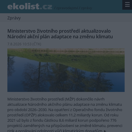
☰
/
zpravodajství
/
zprávy
Zprávy
Ministerstvo životního prostředí aktualizovalo
Národní akční plán adaptace na změnu klimatu
7.8.2026 10:53 (
ČTK
)
Ministerstvo životního prostředí (MŽP) dokončilo návrh
aktualizace Národního akčního plánu adaptace na změnu klimatu
pro období 2026–2030. Na opatření z Operačního fondu životního
prostředí (OPŽP) alokovalo celkem 11,2 miliardy korun. Od roku
2021 už bylo z fondu částkou 8,6 miliard korun podpořeno 776
projektů zaměřených na přizpůsobení se změně klimatu, prevenci
rizik a posilování odolnosti vůči klimatickým dopadům.