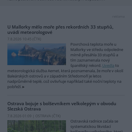
reklama
U Mallorky mělo moře přes rekordních 33 stupňů,
uvádí meteorologové
7.8.2026 10:45 (
ČTK
)
Povrchová teplota moře u
Mallorky ve středu odpoledne
mírně přesáhla 33 stupňů a
tím zaznamenala nový
španělský rekord.
Uvedla
to
meteorologická služba Aemet, která poznamenala, že moře v okolí
Baleárských ostrovů a v západním Středomoří je letos
nadprůměrně teplé, což ovlivňuje například také noční teploty na
pobřeží.
Ostrava bojuje s bolševníkem velkolepým v obvodu
Slezská Ostrava
7.8.2026 01:09 | OSTRAVA (
ČTK
)
Ostravská radnice začala se
systematickou likvidací
bolševníku velkolepého, který