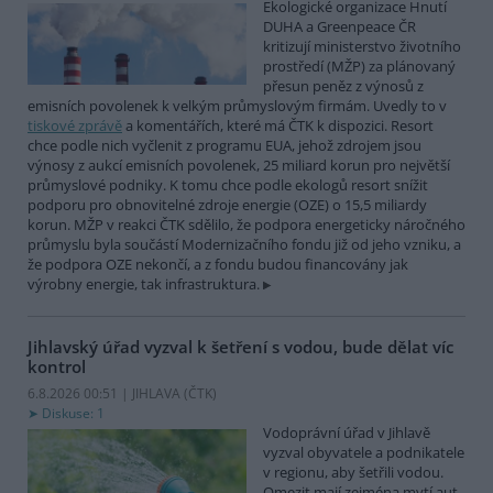
Ekologické organizace Hnutí
DUHA a Greenpeace ČR
kritizují ministerstvo životního
prostředí (MŽP) za plánovaný
přesun peněz z výnosů z
emisních povolenek k velkým průmyslovým firmám. Uvedly to v
tiskové zprávě
a komentářích, které má ČTK k dispozici. Resort
chce podle nich vyčlenit z programu EUA, jehož zdrojem jsou
výnosy z aukcí emisních povolenek, 25 miliard korun pro největší
průmyslové podniky. K tomu chce podle ekologů resort snížit
podporu pro obnovitelné zdroje energie (OZE) o 15,5 miliardy
korun. MŽP v reakci ČTK sdělilo, že podpora energeticky náročného
průmyslu byla součástí Modernizačního fondu již od jeho vzniku, a
že podpora OZE nekončí, a z fondu budou financovány jak
výrobny energie, tak infrastruktura.
Jihlavský úřad vyzval k šetření s vodou, bude dělat víc
kontrol
6.8.2026 00:51 | JIHLAVA (
ČTK
)
Diskuse: 1
Vodoprávní úřad v Jihlavě
vyzval obyvatele a podnikatele
v regionu, aby šetřili vodou.
Omezit mají zejména mytí aut,