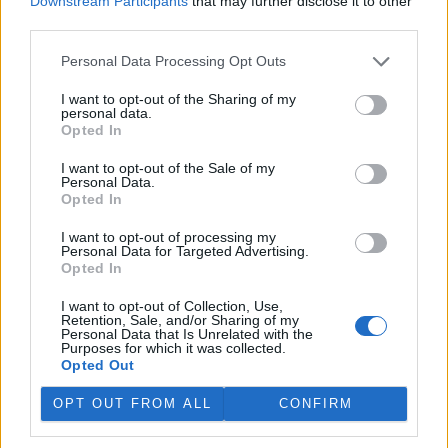
Downstream Participants
that may further disclose it to other
jich za jeden týden přijali rekordních 578.
third parties.
Personal Data Processing Opt Outs
V rybnících Rybářství Třeboň vyschla třetina vody,
nejvíce v historii firmy
I want to opt-out of the Sharing of my
5.8.2026 15:42 (
ČTK
)
personal data.
Diskuse: 1
Opted In
V rybnících Rybářství Třeboň,
které hospodaří na 8000
I want to opt-out of the Sale of my
hektarech vodní plochy, chybí
Personal Data.
více než třetina vody. Oproti
Opted In
běžnému zdržovaném objemu
75 milionů metrů krychlových vody je v rybnících o 28 milionů
I want to opt-out of processing my
Personal Data for Targeted Advertising.
metrů krychlových vody méně. Každý týden se kvůli extrémně
Opted In
vysokým teplotám a nedostatku srážek odpaří další 2,5 procenta.
Kvůli suchu začali rybáři s výlovy některých rybníků předčasně,
I want to opt-out of Collection, Use,
protože by jinak ryby uhynuly, řekl provozní ředitel Rybářství
Retention, Sale, and/or Sharing of my
Třeboň Vladimír Kukačka.
Personal Data that Is Unrelated with the
Purposes for which it was collected.
Opted Out
Hladina Dunaje je na rekordním minimu; lodě uvázly,
rybáři jsou bez práce
OPT OUT FROM ALL
CONFIRM
5.8.2026 15:37 | BUKUREŠŤ (
ČTK
)
Diskuse: 17