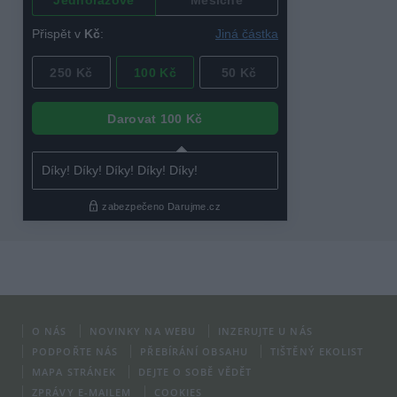
O NÁS
NOVINKY NA WEBU
INZERUJTE U NÁS
PODPOŘTE NÁS
PŘEBÍRÁNÍ OBSAHU
TIŠTĚNÝ EKOLIST
MAPA STRÁNEK
DEJTE O SOBĚ VĚDĚT
ZPRÁVY E-MAILEM
COOKIES