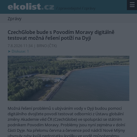
☰
/
zpravodajství
/
zprávy
Zprávy
CzechGlobe bude s Povodím Moravy digitálně
testovat možná řešení potíží na Dyji
7.8.2026 11:34 | BRNO (
ČTK
)
Diskuse: 1
Možná řešení problémů s ubýváním vody v Dyji budou pomocí
digitálního dvojčete povodí testovat odborníci z Ústavu globální
změny Akademie věd ČR (CzechGlobe) ve spolupráci se státním
podnikem Povodím Moravy. Problémy jsou nyní zejména v dolní
části Dyje. Na přelomu června a července pod nádrží Nové Mlýny
uhynuly ryby kvůli nedostatku kyslíku ve vodě způsobenému