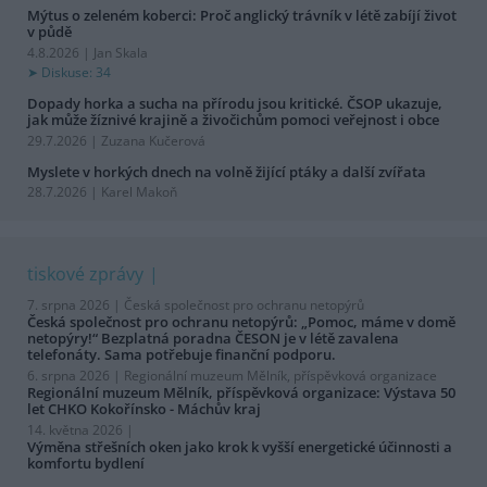
Mýtus o zeleném koberci: Proč anglický trávník v létě zabíjí život
v půdě
4.8.2026 | Jan Skala
Diskuse: 34
Dopady horka a sucha na přírodu jsou kritické. ČSOP ukazuje,
jak může žíznivé krajině a živočichům pomoci veřejnost i obce
29.7.2026 | Zuzana Kučerová
Myslete v horkých dnech na volně žijící ptáky a další zvířata
28.7.2026 | Karel Makoň
tiskové zprávy
7. srpna 2026 |
Česká společnost pro ochranu netopýrů
Česká společnost pro ochranu netopýrů: „Pomoc, máme v domě
netopýry!“ Bezplatná poradna ČESON je v létě zavalena
telefonáty. Sama potřebuje finanční podporu.
6. srpna 2026 |
Regionální muzeum Mělník, příspěvková organizace
Regionální muzeum Mělník, příspěvková organizace: Výstava 50
let CHKO Kokořínsko - Máchův kraj
14. května 2026 |
Výměna střešních oken jako krok k vyšší energetické účinnosti a
komfortu bydlení