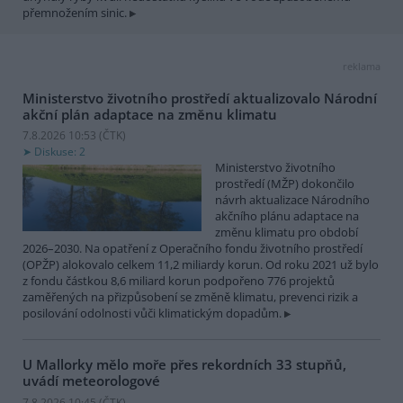
přemnožením sinic.
reklama
Ministerstvo životního prostředí aktualizovalo Národní
akční plán adaptace na změnu klimatu
7.8.2026 10:53 (
ČTK
)
Diskuse: 2
Ministerstvo životního
prostředí (MŽP) dokončilo
návrh aktualizace Národního
akčního plánu adaptace na
změnu klimatu pro období
2026–2030. Na opatření z Operačního fondu životního prostředí
(OPŽP) alokovalo celkem 11,2 miliardy korun. Od roku 2021 už bylo
z fondu částkou 8,6 miliard korun podpořeno 776 projektů
zaměřených na přizpůsobení se změně klimatu, prevenci rizik a
posilování odolnosti vůči klimatickým dopadům.
U Mallorky mělo moře přes rekordních 33 stupňů,
uvádí meteorologové
7.8.2026 10:45 (
ČTK
)