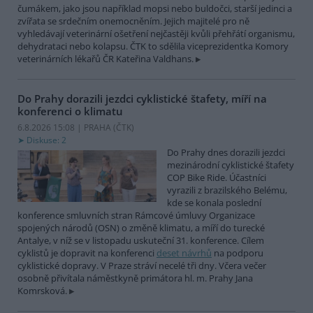
čumákem, jako jsou například mopsi nebo buldočci, starší jedinci a
zvířata se srdečním onemocněním. Jejich majitelé pro ně
vyhledávají veterinární ošetření nejčastěji kvůli přehřátí organismu,
dehydrataci nebo kolapsu. ČTK to sdělila viceprezidentka Komory
veterinárních lékařů ČR Kateřina Valdhans.
Do Prahy dorazili jezdci cyklistické štafety, míří na
konferenci o klimatu
6.8.2026 15:08 | PRAHA (
ČTK
)
Diskuse: 2
Do Prahy dnes dorazili jezdci
mezinárodní cyklistické štafety
COP Bike Ride. Účastníci
vyrazili z brazilského Belému,
kde se konala poslední
konference smluvních stran Rámcové úmluvy Organizace
spojených národů (OSN) o změně klimatu, a míří do turecké
Antalye, v níž se v listopadu uskuteční 31. konference. Cílem
cyklistů je dopravit na konferenci
deset návrhů
na podporu
cyklistické dopravy. V Praze stráví necelé tři dny. Včera večer
osobně přivítala náměstkyně primátora hl. m. Prahy Jana
Komrsková.