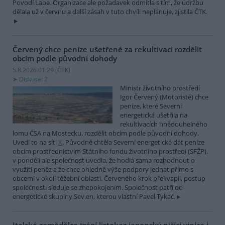
Povodí Labe. Organizace ale požadavek odmítla s tím, že údržbu
dělala už v červnu a další zásah v tuto chvíli neplánuje, zjistila ČTK.
Červený chce peníze ušetřené za rekultivaci rozdělit
obcím podle původní dohody
5.8.2026 01:29 (
ČTK
)
Diskuse: 2
Ministr životního prostředí
Igor Červený (Motoristé) chce
peníze, které Severní
energetická ušetřila na
rekultivacích hnědouhelného
lomu ČSA na Mostecku, rozdělit obcím podle původní dohody.
Uvedl to na síti
X
. Původně chtěla Severní energetická dát peníze
obcím prostřednictvím Státního fondu životního prostředí (SFŽP),
v pondělí ale společnost uvedla, že hodlá sama rozhodnout o
využití peněz a že chce ohledně výše podpory jednat přímo s
obcemi v okolí těžební oblasti. Červeného krok překvapil, postup
společnosti sleduje se znepokojením. Společnost patří do
energetické skupiny Sev.en, kterou vlastní Pavel Tykač.