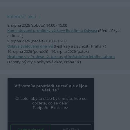
kalendář akcí
8. srpna 2026 (sobota) 14:00 - 15:00
Komentované prohlídky výstavy Rostlinná Odysea
(Přednášky a
diskuse, )
9. srpna 2026 (neděle) 10:00 - 16:00
Oslava Světového dne lvů
(Festivaly a slavnosti, Praha 7 )
10. srpna 2026 (pondělí) - 14. srpna 2026 (pátek)
Hrajeme si v Pralese - 2. turnus příměstského letního tábora
(Tábory, výlety a pobytové akce, Praha 19 )