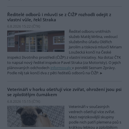
Ředitelé odborů i mluvčí se z ČIŽP rozhodli odejít z
vlastní vůle, řekl Straka
6.8.2026 15:22 (
ČTK
)
Ředitel odboru vnitřních
služeb Matěj Mrlina, vedoucí
služebního úřadu Oldřich
Jarolím a tisková mluvčí Miriam
Loužecká končí na České
inspekci životního prostředí (ČIŽP) z vlastní iniciativy. Na dotaz ČTK
to napsal nový ředitel inspekce Pavel Straka (za Motoristy). O jejich
plánovaných odchodech
informovaly
v pondělí Seznam Zprávy.
Podle něj tak končí dva z pěti ředitelů odborů na ČIŽP.
Veterináři v horku ošetřují více zvířat, ohrožení jsou psi
se zploštělým čumákem
6.8.2026 15:15 (
ČTK
)
Veterináři v současných
vedrech ošetřují více zvířat.
Mezi nejrizikovější skupiny
podle nich patří plemena psů s
krátkou lebkou a zploštělým