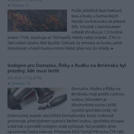
Diskuse: 2
Požár přibližně šesti hektarů
lesa a louky u šumavských
Nezdic na Klatovsku se přestal
šířit. Vrtulník s bambivakem
odletěl zhruba po 1,5 hodině
kolem 17:00. Zasahuje až 150 hasičů. Nikdo nebyl zraněn. ČTK to
řekl velitel zásahu Aleš Bucifal. Odhadl, že ohniska se budou ještě
dohašovat a hasiči budou místo hlídat přes noc do středy.
Vodojem pro Domašov, Říčky a Rudku na Brněnsku byl
prázdný, lidé musí šetřit
4.8.2026 17:12 (
ČTK
)
Diskuse: 12
Domašov, Rudka a Říčky na
Brněnsku mají potíže s pitnou
vodou. Důvodem je
dlouhodobé sucho i příliš
vysoká spotřeba vody. Ač
Dobrovolný svazek obcí (DSO) Domašovsko, který vodovod
provozuje, před týdnem vyzval k šetření vodou, spotřeba stoupla,
a lidé tak v pondělí vodojem zcela vyčerpali. Na problém dnes
upozornila Česká televize. Předseda DSO Tomáš Pitrocha ČTK řekl,