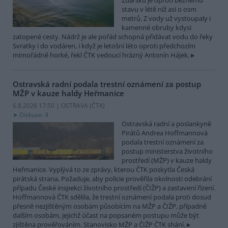
Žďársku je oproti běžnému
stavu v létě níž asi o osm
metrů. Z vody už vystoupaly i
kamenné obruby kdysi
zatopené cesty. Nádrž je ale pořád schopná přidávat vodu do řeky
Svratky i do vodáren, i když je letošní léto oproti předchozím
mimořádně horké, řekl ČTK vedoucí hrázný Antonín Hájek.
Ostravská radní podala trestní oznámení za postup
MŽP v kauze haldy Heřmanice
6.8.2026 17:50 | OSTRAVA (
ČTK
)
Diskuse: 4
Ostravská radní a poslankyně
Pirátů Andrea Hoffmannová
podala trestní oznámení za
postup ministerstva životního
prostředí (MŽP) v kauze haldy
Heřmanice. Vyplývá to ze zprávy, kterou ČTK poskytla Česká
pirátská strana. Požaduje, aby policie prověřila okolnosti odebrání
případu České inspekci životního prostředí (ČIŽP) a zastavení řízení.
Hoffmannová ČTK sdělila, že trestní oznámení podala proti dosud
přesně nezjištěným osobám působícím na MŽP a ČIŽP, případně
dalším osobám, jejichž účast na popsaném postupu může být
zjištěna prověřováním. Stanovisko MŽP a ČIŽP ČTK shání.