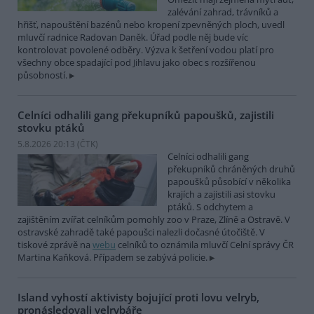
zalévání zahrad, trávníků a
hřišť, napouštění bazénů nebo kropení zpevněných ploch, uvedl
mluvčí radnice Radovan Daněk. Úřad podle něj bude víc
kontrolovat povolené odběry. Výzva k šetření vodou platí pro
všechny obce spadající pod Jihlavu jako obec s rozšířenou
působností.
Celníci odhalili gang překupníků papoušků, zajistili
stovku ptáků
5.8.2026 20:13 (
ČTK
)
Celníci odhalili gang
překupníků chráněných druhů
papoušků působící v několika
krajích a zajistili asi stovku
ptáků. S odchytem a
zajištěním zvířat celníkům pomohly zoo v Praze, Zlíně a Ostravě. V
ostravské zahradě také papoušci nalezli dočasné útočiště. V
tiskové zprávě na
webu
celníků to oznámila mluvčí Celní správy ČR
Martina Kaňková. Případem se zabývá policie.
Island vyhostí aktivisty bojující proti lovu velryb,
pronásledovali velrybáře