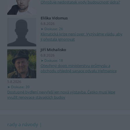
Ohrožuje nedostatek vody budoucnost jádra?
Eliška Vidomus
6.8.2026
Diskuse: 26
Klimatická krize není over. Vyzýváme vládu, aby
ji přestala ignorovat
Jiří Michalisko
6.8.2026
Diskuse: 18
Otevřený dopis ministerstvu průmyslu a
obchodu ohledně sanace odvalu Heřmanice
5.8.2026
Diskuse: 39
Dostupné bydlení nevyřeší jen nová výstavba. Česko musí lépe
využít renovace stávajících budov
rady a návody