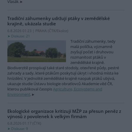
Vlasák.
Tradiční záhumenky udržují ptáky v zemědělské
krajině, ukázala studie
6.8.2026 01:23 | PRAHA (
ČTK/Ekolist
)
Diskuse: 21
Tradiční záhumenky, tedy
malá políčka, významně
zvyšují počet i druhovou
rozmanitost ptáků v
zemědělské krajině.
Biodiverzitě prospívají také staré stodoly, otevřené půdy, pestré
zahrady a sady, které ptákům poskytují úkryt i vhodná místa ke
hnízdění. V jednolité zemědělské krajině naopak ptáků ubývá,
ukazuje studie Ústavu biologie obratlovců Akademie věd ČR,
kterou publikoval časopis
Agriculture, Ecosystems and
Environment
.
Ekologické organizace kritizují MŽP za přesun peněz z
výnosů z povolenek k velkým firmám
6.8.2026 01:17 (
ČTK
)
Diskuse: 9