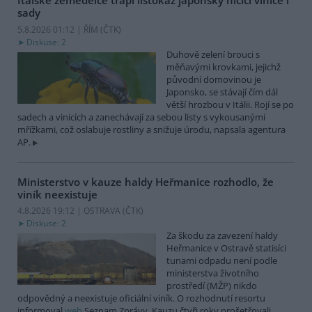
Italské zemědělce trápí listokaz japonský ničící vinice i
sady
5.8.2026 01:12 | ŘÍM (
ČTK
)
Diskuse: 2
Duhově zelení brouci s
měňavými krovkami, jejichž
původní domovinou je
Japonsko, se stávají čím dál
větší hrozbou v Itálii. Rojí se po
sadech a vinicích a zanechávají za sebou listy s vykousanými
mřížkami, což oslabuje rostliny a snižuje úrodu, napsala agentura
AP.
Ministerstvo v kauze haldy Heřmanice rozhodlo, že
viník neexistuje
4.8.2026 19:12 | OSTRAVA (
ČTK
)
Diskuse: 2
Za škodu za zavezení haldy
Heřmanice v Ostravě statisíci
tunami odpadu není podle
ministerstva životního
prostředí (MŽP) nikdo
odpovědný a neexistuje oficiální viník. O rozhodnutí resortu
informoval
web
Seznam Zprávy. Kauzu čtyři roky prošetřovali