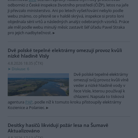
odborníci z České inspekce životního prostředí (ČIŽP), letos na jaře
ji převzalo ministerstvo. Ani po letech vyšetřování nebylo podle
webu známo, co přesně se v haldě skrývá, inspekce si proto loni
objednala sérii vrtů a následných analýz odebraných vzorků. Práce
ale měl podle webu minulý měsíc zastavit šéf úřadu Pavel Straka
pro jejich nadbytečnost.
Dvě polské tepelné elektrárny omezují provoz kvůli
nízké hladině Visly
4.8.2026 18:35 (
ČTK
)
Diskuse: 6
Dvě polské tepelné elektrárny
omezují svůj provoz kvůli vlně
veder a nízké hladině vody v
řece Visle, kterou používají k
chlazení. Napsala to tisková
agentura
PAP
, podle níž k tomuto kroku přistoupily elektrárny
Kozienice a Polaniec.
Desítky hasičů likvidují požár lesa na Šumavě
Aktualizováno
4.8.2026 17:13 (
ČTK
)