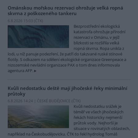
Ománskou mořskou rezervaci ohrožuje velká ropná
skvrna z poškozeného tankeru
6.8.2026 15:03 (
ČTK
)
Bezprostřední ekologická
katastrofa ohrožuje přírodní
rezervaci v Ománu, v jejíž
blízkosti se rozšířila velká
ropná skvrna. Ropa unikla z
lodi, u níž panuje podezření, že patří do takzvané ruské stínové
flotily. S odkazem na sdělení ekologické organizace Greenpeace a
nizozemské nevládní organizace PAX o tom dnes informovala
agentura AFP.
Kvůli nedostatku deště mají jihočeské řeky minimální
průtoky
6.8.2026 14:24 | ČESKÉ BUDĚJOVICE (
ČTK
)
Kvůli nedostatku srážek je
téměř ve všech jihočeských
řekách historicky nejmenší
průtok vody. Nejhorší je
situace v rovinatých oblastech,
například na Českobudějovicku. ČTK to řekl hydrolog Tomáš