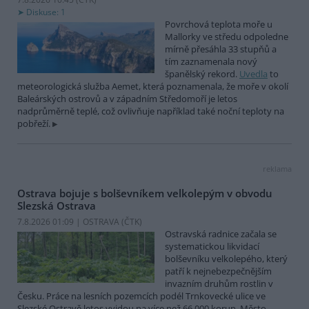
Diskuse: 1
Povrchová teplota moře u
Mallorky ve středu odpoledne
mírně přesáhla 33 stupňů a
tím zaznamenala nový
španělský rekord.
Uvedla
to
meteorologická služba Aemet, která poznamenala, že moře v okolí
Baleárských ostrovů a v západním Středomoří je letos
nadprůměrně teplé, což ovlivňuje například také noční teploty na
pobřeží.
reklama
Ostrava bojuje s bolševníkem velkolepým v obvodu
Slezská Ostrava
7.8.2026 01:09 | OSTRAVA (
ČTK
)
Ostravská radnice začala se
systematickou likvidací
bolševníku velkolepého, který
patří k nejnebezpečnějším
invazním druhům rostlin v
Česku. Práce na lesních pozemcích podél Trnkovecké ulice ve
Slezské Ostravě letos vyjdou na více než 66 000 korun. Město