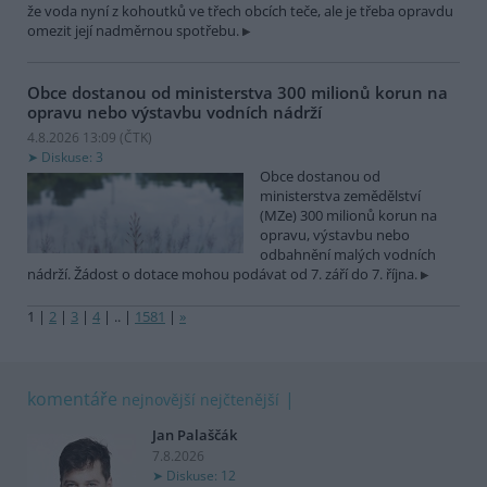
že voda nyní z kohoutků ve třech obcích teče, ale je třeba opravdu
omezit její nadměrnou spotřebu.
Obce dostanou od ministerstva 300 milionů korun na
opravu nebo výstavbu vodních nádrží
4.8.2026 13:09 (
ČTK
)
Diskuse: 3
Obce dostanou od
ministerstva zemědělství
(MZe) 300 milionů korun na
opravu, výstavbu nebo
odbahnění malých vodních
nádrží. Žádost o dotace mohou podávat od 7. září do 7. října.
1
|
2
|
3
|
4
|
..
|
1581
|
»
komentáře
nejnovější
nejčtenější
Jan Palaščák
7.8.2026
Diskuse: 12