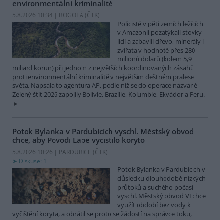
environmentální kriminalitě
5.8.2026 10:34 | BOGOTÁ (
ČTK
)
Policisté v pěti zemích ležících
v Amazonii pozatýkali stovky
lidí a zabavili dřevo, minerály i
zvířata v hodnotě přes 280
milionů dolarů (kolem 5,9
miliard korun) při jednom z největších koordinovaných zásahů
proti environmentální kriminalitě v největším deštném pralese
světa. Napsala to agentura AP, podle níž se do operace nazvané
Zelený štít 2026 zapojily Bolívie, Brazílie, Kolumbie, Ekvádor a Peru.
Potok Bylanka v Pardubicích vyschl. Městský obvod
chce, aby Povodí Labe vyčistilo koryto
5.8.2026 10:26 | PARDUBICE (
ČTK
)
Diskuse: 1
Potok Bylanka v Pardubicích v
důsledku dlouhodobě nízkých
průtoků a suchého počasí
vyschl. Městský obvod VI chce
využít období bez vody k
vyčištění koryta, a obrátil se proto se žádostí na správce toku,