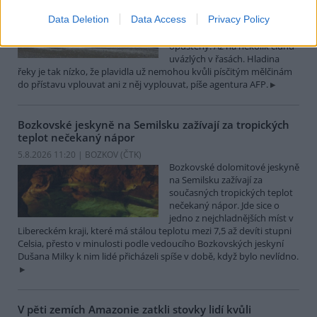
Turistický přístav v
Data Deletion
Data Access
Privacy Policy
rumunském městě Corabia,
které leží na břehu Dunaje, je
opuštěný. Až na několik člunů
uvázlých v řasách. Hladina
řeky je tak nízko, že plavidla už nemohou kvůli písčitým mělčinám
do přístavu vplouvat ani z něj vyplouvat, píše agentura AFP.
Bozkovské jeskyně na Semilsku zažívají za tropických
teplot nečekaný nápor
5.8.2026 11:20 | BOZKOV (
ČTK
)
Bozkovské dolomitové jeskyně
na Semilsku zažívají za
současných tropických teplot
nečekaný nápor. Jde sice o
jedno z nejchladnějších míst v
Libereckém kraji, které má stálou teplotu mezi 7,5 až devíti stupni
Celsia, přesto v minulosti podle vedoucího Bozkovských jeskyní
Dušana Milky k nim lidé přicházeli spíše v době, když bylo nevlídno.
V pěti zemích Amazonie zatkli stovky lidí kvůli