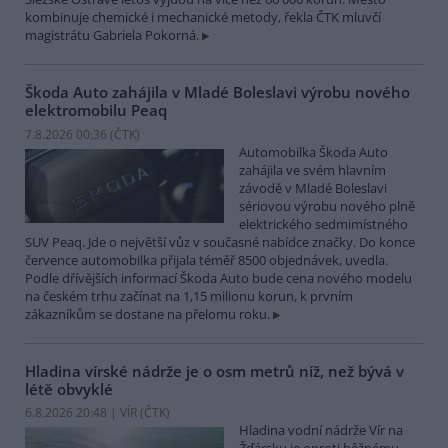
kombinuje chemické i mechanické metody, řekla ČTK mluvčí
magistrátu Gabriela Pokorná.
Škoda Auto zahájila v Mladé Boleslavi výrobu nového
elektromobilu Peaq
7.8.2026 00:36 (
ČTK
)
Automobilka Škoda Auto
zahájila ve svém hlavním
závodě v Mladé Boleslavi
sériovou výrobu nového plně
elektrického sedmimístného
SUV Peaq. Jde o největší vůz v současné nabídce značky. Do konce
července automobilka přijala téměř 8500 objednávek, uvedla.
Podle dřívějších informací Škoda Auto bude cena nového modelu
na českém trhu začínat na 1,15 milionu korun, k prvním
zákazníkům se dostane na přelomu roku.
Hladina vírské nádrže je o osm metrů níž, než bývá v
létě obvyklé
6.8.2026 20:48 | VÍR (
ČTK
)
Hladina vodní nádrže Vír na