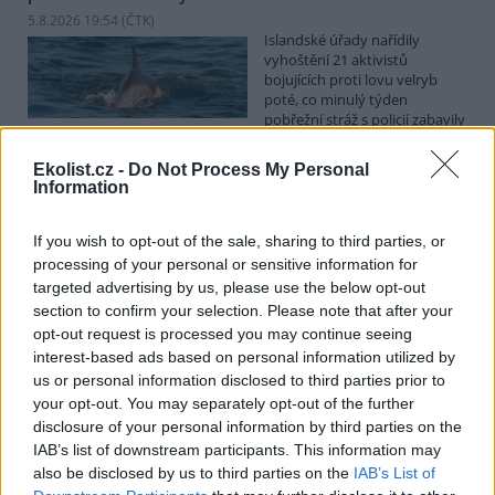
5.8.2026 19:54 (
ČTK
)
Islandské úřady nařídily
vyhoštění 21 aktivistů
bojujících proti lovu velryb
poté, co minulý týden
pobřežní stráž s policií zabavily
jejich loď, která pronásledovala velrybářské plavidlo. Pasažéři lodi
patřící nadaci kanadsko-amerického ekologického aktivisty Paula
Ekolist.cz -
Do Not Process My Personal
Watsona jsou od té doby zadržováni v Reykjavíku. Sám Watson na
Information
palubě nebyl. Píše o tom agentura AFP s odvoláním na islandskou
policii.
If you wish to opt-out of the sale, sharing to third parties, or
processing of your personal or sensitive information for
Záchranná stanice v Praze přijímá kvůli vedrům více
targeted advertising by us, please use the below opt-out
volně žijících zvířat
section to confirm your selection. Please note that after your
5.8.2026 17:40 | PRAHA (
ČTK
)
opt-out request is processed you may continue seeing
Kvůli vysokým letním
interest-based ads based on personal information utilized by
teplotám pracovníci pražské
us or personal information disclosed to third parties prior to
záchranné stanice pro volně
your opt-out. You may separately opt-out of the further
žijící živočichy přijímají více
zvířat, nejčastěji
disclosure of your personal information by third parties on the
dehydratovaná a vysílená mláďata ptáků nebo veverek. ČTK to
IAB’s list of downstream participants. This information may
sdělila mluvčí stanice Petra Fišerová. Během současné vlny veder
also be disclosed by us to third parties on the
IAB’s List of
stanice denně ošetří desítky živočichů, při první letošní vlně horka