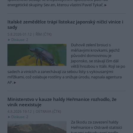
energetické skupiny Sev.en, kterou vlastní Pavel Tykač.
Italské zemědělce trápí listokaz japonský ničící vinice i
sady
5.8.2026 01:12 | ŘÍM (
ČTK
)
Diskuse: 2
Duhově zelení brouci s
měňavými krovkami, jejichž
původní domovinou je
Japonsko, se stávají čím dál
větší hrozbou v Itálii. Rojí se po
sadech a vinicích a zanechávají za sebou listy s vykousanými
mřížkami, což oslabuje rostliny a snižuje úrodu, napsala agentura
AP.
Ministerstvo v kauze haldy Heřmanice rozhodlo, že
viník neexistuje
4.8.2026 19:12 | OSTRAVA (
ČTK
)
Diskuse: 2
Za škodu za zavezení haldy
Heřmanice v Ostravě statisíci
tunami odpadu není podle