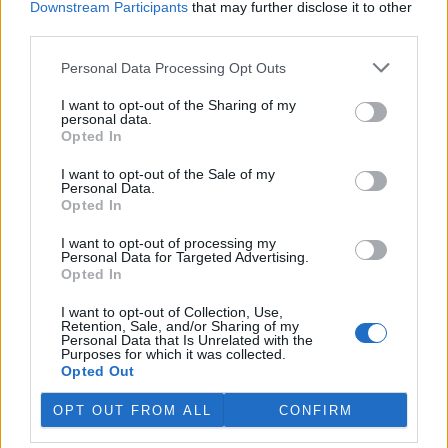
Downstream Participants
that may further disclose it to other
third parties.
Island vyhostí aktivisty bojující proti lovu velryb,
pronásledovali velrybáře
Personal Data Processing Opt Outs
5.8.2026 19:54 (
ČTK
)
I want to opt-out of the Sharing of my
Islandské úřady nařídily
personal data.
vyhoštění 21 aktivistů
Opted In
bojujících proti lovu velryb
poté, co minulý týden
I want to opt-out of the Sale of my
pobřežní stráž s policií zabavily
Personal Data.
jejich loď, která pronásledovala velrybářské plavidlo. Pasažéři lodi
Opted In
patřící nadaci kanadsko-amerického ekologického aktivisty Paula
Watsona jsou od té doby zadržováni v Reykjavíku. Sám Watson na
I want to opt-out of processing my
palubě nebyl. Píše o tom agentura AFP s odvoláním na islandskou
Personal Data for Targeted Advertising.
policii.
Opted In
I want to opt-out of Collection, Use,
Záchranná stanice v Praze přijímá kvůli vedrům více
Retention, Sale, and/or Sharing of my
Personal Data that Is Unrelated with the
volně žijících zvířat
Purposes for which it was collected.
5.8.2026 17:40 | PRAHA (
ČTK
)
Opted Out
Kvůli vysokým letním
teplotám pracovníci pražské
OPT OUT FROM ALL
CONFIRM
záchranné stanice pro volně
žijící živočichy přijímají více