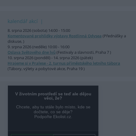
kalendář akcí
8. srpna 2026 (sobota) 14:00 - 15:00
Komentované prohlídky výstavy Rostlinná Odysea
(Přednášky a
diskuse, )
9. srpna 2026 (neděle) 10:00 - 16:00
Oslava Světového dne lvů
(Festivaly a slavnosti, Praha 7 )
10. srpna 2026 (pondělí) - 14. srpna 2026 (pátek)
Hrajeme si v Pralese - 2. turnus příměstského letního tábora
(Tábory, výlety a pobytové akce, Praha 19 )