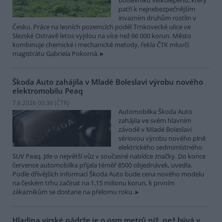
bolševníku velkolepého, který
patří k nejnebezpečnějším
invazním druhům rostlin v
Česku. Práce na lesních pozemcích podél Trnkovecké ulice ve
Slezské Ostravě letos vyjdou na více než 66 000 korun. Město
kombinuje chemické i mechanické metody, řekla ČTK mluvčí
magistrátu Gabriela Pokorná.
Škoda Auto zahájila v Mladé Boleslavi výrobu nového
elektromobilu Peaq
7.8.2026 00:36 (
ČTK
)
Automobilka Škoda Auto
zahájila ve svém hlavním
závodě v Mladé Boleslavi
sériovou výrobu nového plně
elektrického sedmimístného
SUV Peaq. Jde o největší vůz v současné nabídce značky. Do konce
července automobilka přijala téměř 8500 objednávek, uvedla.
Podle dřívějších informací Škoda Auto bude cena nového modelu
na českém trhu začínat na 1,15 milionu korun, k prvním
zákazníkům se dostane na přelomu roku.
Hladina vírské nádrže je o osm metrů níž, než bývá v