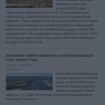
ministerstva životního
prostředí (MŽP) nikdo
odpovědný a neexistuje oficiální viník. O rozhodnutí resortu
informoval
web
Seznam Zprávy. Kauzu čtyři roky prošetřovali
odborníci z České inspekce životního prostředí (ČIŽP), letos na jaře
ji převzalo ministerstvo. Ani po letech vyšetřování nebylo podle
webu známo, co přesně se v haldě skrývá, inspekce si proto loni
objednala sérii vrtů a následných analýz odebraných vzorků. Práce
ale měl podle webu minulý měsíc zastavit šéf úřadu Pavel Straka
pro jejich nadbytečnost.
Dvě polské tepelné elektrárny omezují provoz kvůli
nízké hladině Visly
4.8.2026 18:35 (
ČTK
)
Diskuse: 6
Dvě polské tepelné elektrárny
omezují svůj provoz kvůli vlně
veder a nízké hladině vody v
řece Visle, kterou používají k
chlazení. Napsala to tisková
agentura
PAP
, podle níž k tomuto kroku přistoupily elektrárny
Kozienice a Polaniec.