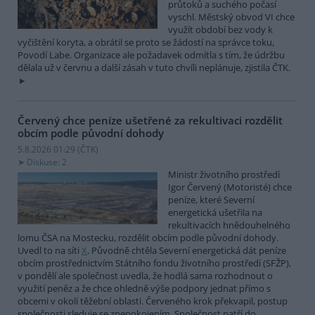
průtoků a suchého počasí
vyschl. Městský obvod VI chce
využít období bez vody k
vyčištění koryta, a obrátil se proto se žádostí na správce toku,
Povodí Labe. Organizace ale požadavek odmítla s tím, že údržbu
dělala už v červnu a další zásah v tuto chvíli neplánuje, zjistila ČTK.
Červený chce peníze ušetřené za rekultivaci rozdělit
obcím podle původní dohody
5.8.2026 01:29 (
ČTK
)
Diskuse: 2
Ministr životního prostředí
Igor Červený (Motoristé) chce
peníze, které Severní
energetická ušetřila na
rekultivacích hnědouhelného
lomu ČSA na Mostecku, rozdělit obcím podle původní dohody.
Uvedl to na síti
X
. Původně chtěla Severní energetická dát peníze
obcím prostřednictvím Státního fondu životního prostředí (SFŽP),
v pondělí ale společnost uvedla, že hodlá sama rozhodnout o
využití peněz a že chce ohledně výše podpory jednat přímo s
obcemi v okolí těžební oblasti. Červeného krok překvapil, postup
společnosti sleduje se znepokojením. Společnost patří do