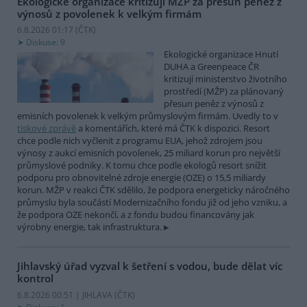
Ekologické organizace kritizují MŽP za přesun peněz z
výnosů z povolenek k velkým firmám
6.8.2026 01:17 (
ČTK
)
Diskuse: 9
Ekologické organizace Hnutí
DUHA a Greenpeace ČR
kritizují ministerstvo životního
prostředí (MŽP) za plánovaný
přesun peněz z výnosů z
emisních povolenek k velkým průmyslovým firmám. Uvedly to v
tiskové zprávě
a komentářích, které má ČTK k dispozici. Resort
chce podle nich vyčlenit z programu EUA, jehož zdrojem jsou
výnosy z aukcí emisních povolenek, 25 miliard korun pro největší
průmyslové podniky. K tomu chce podle ekologů resort snížit
podporu pro obnovitelné zdroje energie (OZE) o 15,5 miliardy
korun. MŽP v reakci ČTK sdělilo, že podpora energeticky náročného
průmyslu byla součástí Modernizačního fondu již od jeho vzniku, a
že podpora OZE nekončí, a z fondu budou financovány jak
výrobny energie, tak infrastruktura.
Jihlavský úřad vyzval k šetření s vodou, bude dělat víc
kontrol
6.8.2026 00:51 | JIHLAVA (
ČTK
)