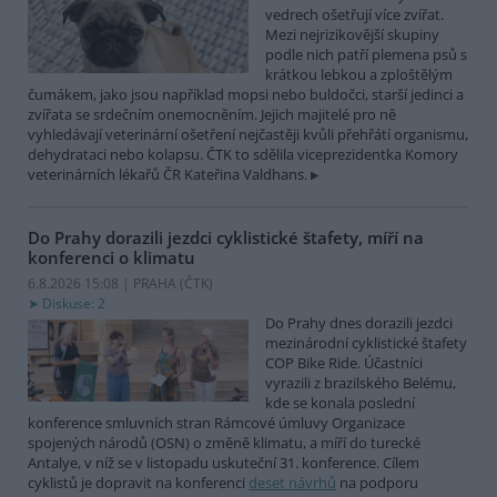
vedrech ošetřují více zvířat.
Mezi nejrizikovější skupiny
podle nich patří plemena psů s
krátkou lebkou a zploštělým
čumákem, jako jsou například mopsi nebo buldočci, starší jedinci a
zvířata se srdečním onemocněním. Jejich majitelé pro ně
vyhledávají veterinární ošetření nejčastěji kvůli přehřátí organismu,
dehydrataci nebo kolapsu. ČTK to sdělila viceprezidentka Komory
veterinárních lékařů ČR Kateřina Valdhans.
Do Prahy dorazili jezdci cyklistické štafety, míří na
konferenci o klimatu
6.8.2026 15:08 | PRAHA (
ČTK
)
Diskuse: 2
Do Prahy dnes dorazili jezdci
mezinárodní cyklistické štafety
COP Bike Ride. Účastníci
vyrazili z brazilského Belému,
kde se konala poslední
konference smluvních stran Rámcové úmluvy Organizace
spojených národů (OSN) o změně klimatu, a míří do turecké
Antalye, v níž se v listopadu uskuteční 31. konference. Cílem
cyklistů je dopravit na konferenci
deset návrhů
na podporu