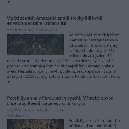
V pěti zemích Amazonie zatkli stovky lidí kvůli
environmentální kriminalitě
5.8.2026 10:34 | BOGOTÁ (
ČTK
)
Policisté v pěti zemích ležících
v Amazonii pozatýkali stovky
lidí a zabavili dřevo, minerály i
zvířata v hodnotě přes 280
milionů dolarů (kolem 5,9
miliard korun) při jednom z největších koordinovaných zásahů
proti environmentální kriminalitě v největším deštném pralese
světa. Napsala to agentura AP, podle níž se do operace nazvané
Zelený štít 2026 zapojily Bolívie, Brazílie, Kolumbie, Ekvádor a Peru.
Potok Bylanka v Pardubicích vyschl. Městský obvod
chce, aby Povodí Labe vyčistilo koryto
5.8.2026 10:26 | PARDUBICE (
ČTK
)
Diskuse: 1
Potok Bylanka v Pardubicích v
důsledku dlouhodobě nízkých