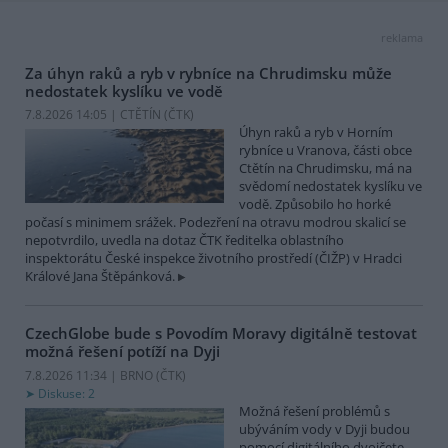
reklama
Za úhyn raků a ryb v rybníce na Chrudimsku může
nedostatek kyslíku ve vodě
7.8.2026 14:05 | CTĚTÍN (
ČTK
)
Úhyn raků a ryb v Horním
rybníce u Vranova, části obce
Ctětín na Chrudimsku, má na
svědomí nedostatek kyslíku ve
vodě. Způsobilo ho horké
počasí s minimem srážek. Podezření na otravu modrou skalicí se
nepotvrdilo, uvedla na dotaz ČTK ředitelka oblastního
inspektorátu České inspekce životního prostředí (ČIŽP) v Hradci
Králové Jana Štěpánková.
CzechGlobe bude s Povodím Moravy digitálně testovat
možná řešení potíží na Dyji
7.8.2026 11:34 | BRNO (
ČTK
)
Diskuse: 2
Možná řešení problémů s
ubýváním vody v Dyji budou
pomocí digitálního dvojčete