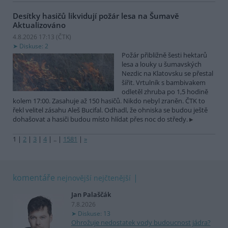
Desítky hasičů likvidují požár lesa na Šumavě
Aktualizováno
4.8.2026 17:13 (
ČTK
)
Diskuse: 2
Požár přibližně šesti hektarů
lesa a louky u šumavských
Nezdic na Klatovsku se přestal
šířit. Vrtulník s bambivakem
odletěl zhruba po 1,5 hodině
kolem 17:00. Zasahuje až 150 hasičů. Nikdo nebyl zraněn. ČTK to
řekl velitel zásahu Aleš Bucifal. Odhadl, že ohniska se budou ještě
dohašovat a hasiči budou místo hlídat přes noc do středy.
1
|
2
|
3
|
4
|
..
|
1581
|
»
komentáře
nejnovější
nejčtenější
Jan Palaščák
7.8.2026
Diskuse: 13
Ohrožuje nedostatek vody budoucnost jádra?