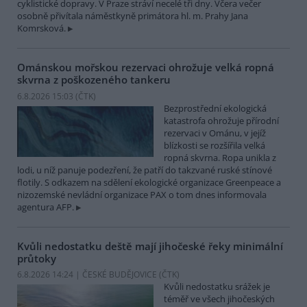
cyklistické dopravy. V Praze stráví necelé tři dny. Včera večer
osobně přivítala náměstkyně primátora hl. m. Prahy Jana
Komrsková.
Ománskou mořskou rezervaci ohrožuje velká ropná
skvrna z poškozeného tankeru
6.8.2026 15:03 (
ČTK
)
Bezprostřední ekologická
katastrofa ohrožuje přírodní
rezervaci v Ománu, v jejíž
blízkosti se rozšířila velká
ropná skvrna. Ropa unikla z
lodi, u níž panuje podezření, že patří do takzvané ruské stínové
flotily. S odkazem na sdělení ekologické organizace Greenpeace a
nizozemské nevládní organizace PAX o tom dnes informovala
agentura AFP.
Kvůli nedostatku deště mají jihočeské řeky minimální
průtoky
6.8.2026 14:24 | ČESKÉ BUDĚJOVICE (
ČTK
)
Kvůli nedostatku srážek je
téměř ve všech jihočeských