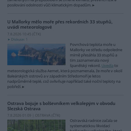
posilování odolnosti vůči klimatickým dopadům.
U Mallorky mělo moře přes rekordních 33 stupňů,
uvádí meteorologové
7.8.2026 10:45 (
ČTK
)
Diskuse: 1
Povrchová teplota moře u
Mallorky ve středu odpoledne
mírně přesáhla 33 stupňů a
tím zaznamenala nový
španělský rekord.
Uvedla
to
meteorologická služba Aemet, která poznamenala, že moře v okolí
Baleárských ostrovů a v západním Středomoří je letos
nadprůměrně teplé, což ovlivňuje například také noční teploty na
pobřeží.
Ostrava bojuje s bolševníkem velkolepým v obvodu
Slezská Ostrava
7.8.2026 01:09 | OSTRAVA (
ČTK
)
Ostravská radnice začala se
systematickou likvidací