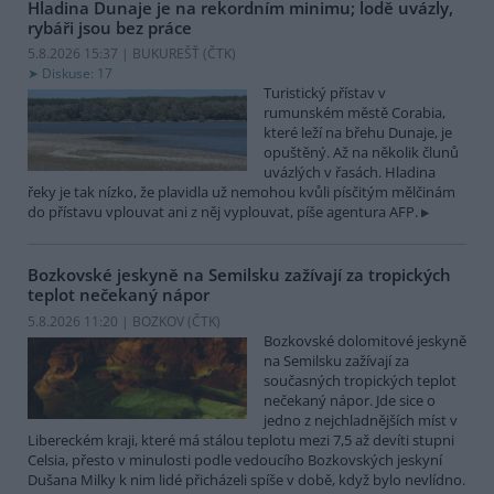
Hladina Dunaje je na rekordním minimu; lodě uvázly,
rybáři jsou bez práce
5.8.2026 15:37 | BUKUREŠŤ (
ČTK
)
Diskuse: 17
Turistický přístav v
rumunském městě Corabia,
které leží na břehu Dunaje, je
opuštěný. Až na několik člunů
uvázlých v řasách. Hladina
řeky je tak nízko, že plavidla už nemohou kvůli písčitým mělčinám
do přístavu vplouvat ani z něj vyplouvat, píše agentura AFP.
Bozkovské jeskyně na Semilsku zažívají za tropických
teplot nečekaný nápor
5.8.2026 11:20 | BOZKOV (
ČTK
)
Bozkovské dolomitové jeskyně
na Semilsku zažívají za
současných tropických teplot
nečekaný nápor. Jde sice o
jedno z nejchladnějších míst v
Libereckém kraji, které má stálou teplotu mezi 7,5 až devíti stupni
Celsia, přesto v minulosti podle vedoucího Bozkovských jeskyní
Dušana Milky k nim lidé přicházeli spíše v době, když bylo nevlídno.