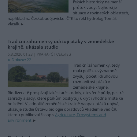
řekách historicky nejmenší
průtok vody. Nejhorší je
situace v rovinatých oblastech,
například na Českobudějovicku. ČTK to řekl hydrolog Tomáš
Vlasák.
Tradiční záhumenky udržují ptáky v zemědělské
krajině, ukázala studie
6.8.2026 01:23 | PRAHA (
ČTK/Ekolist
)
Diskuse: 22
Tradiční záhumenky, tedy
malá políčka, významně
zvyšují počet i druhovou
rozmanitost ptáků v
zemědělské krajině.
Biodiverzitě prospívají také staré stodoly, otevřené půdy, pestré
zahrady a sady, které ptákům poskytují úkryt i vhodná místa ke
hnízdění. V jednolité zemědělské krajině naopak ptáků ubývá,
ukazuje studie Ústavu biologie obratlovců Akademie věd ČR,
kterou publikoval časopis
Agriculture, Ecosystems and
Environment
.