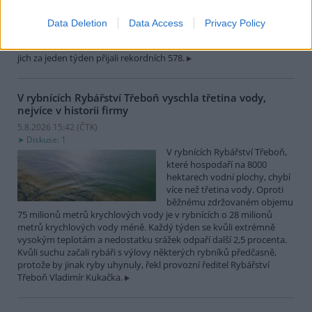
zvířat, nejčastěji
dehydratovaná a vysílená mláďata ptáků nebo veverek. ČTK to
Data Deletion
Data Access
Privacy Policy
sdělila mluvčí stanice Petra Fišerová. Během současné vlny veder
stanice denně ošetří desítky živočichů, při první letošní vlně horka
jich za jeden týden přijali rekordních 578.
V rybnících Rybářství Třeboň vyschla třetina vody,
nejvíce v historii firmy
5.8.2026 15:42 (
ČTK
)
Diskuse: 1
V rybnících Rybářství Třeboň,
které hospodaří na 8000
hektarech vodní plochy, chybí
více než třetina vody. Oproti
běžnému zdržovaném objemu
75 milionů metrů krychlových vody je v rybnících o 28 milionů
metrů krychlových vody méně. Každý týden se kvůli extrémně
vysokým teplotám a nedostatku srážek odpaří další 2,5 procenta.
Kvůli suchu začali rybáři s výlovy některých rybníků předčasně,
protože by jinak ryby uhynuly, řekl provozní ředitel Rybářství
Třeboň Vladimír Kukačka.