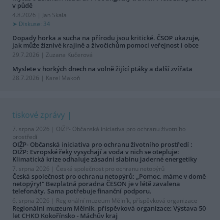
v půdě
4.8.2026 | Jan Skala
Diskuse: 34
Dopady horka a sucha na přírodu jsou kritické. ČSOP ukazuje,
jak může žíznivé krajině a živočichům pomoci veřejnost i obce
29.7.2026 | Zuzana Kučerová
Myslete v horkých dnech na volně žijící ptáky a další zvířata
28.7.2026 | Karel Makoň
tiskové zprávy
7. srpna 2026 |
OIŽP- Občanská iniciativa pro ochranu životního
prostředí
OIŽP- Občanská iniciativa pro ochranu životního prostředí :
OIŽP: Evropské řeky vysychají a voda v nich se otepluje:
Klimatická krize odhaluje zásadní slabinu jaderné energetiky
7. srpna 2026 |
Česká společnost pro ochranu netopýrů
Česká společnost pro ochranu netopýrů: „Pomoc, máme v domě
netopýry!“ Bezplatná poradna ČESON je v létě zavalena
telefonáty. Sama potřebuje finanční podporu.
6. srpna 2026 |
Regionální muzeum Mělník, příspěvková organizace
Regionální muzeum Mělník, příspěvková organizace: Výstava 50
let CHKO Kokořínsko - Máchův kraj