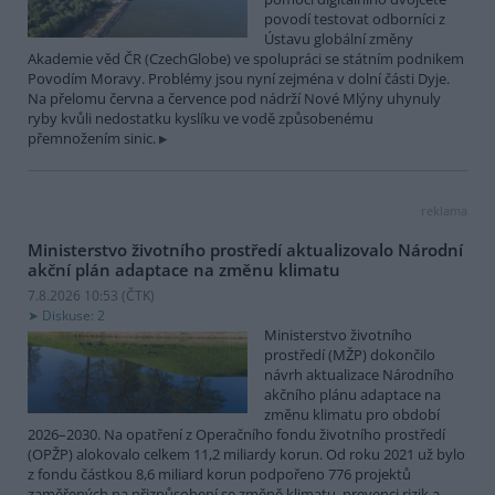
povodí testovat odborníci z
Ústavu globální změny
Akademie věd ČR (CzechGlobe) ve spolupráci se státním podnikem
Povodím Moravy. Problémy jsou nyní zejména v dolní části Dyje.
Na přelomu června a července pod nádrží Nové Mlýny uhynuly
ryby kvůli nedostatku kyslíku ve vodě způsobenému
přemnožením sinic.
reklama
Ministerstvo životního prostředí aktualizovalo Národní
akční plán adaptace na změnu klimatu
7.8.2026 10:53 (
ČTK
)
Diskuse: 2
Ministerstvo životního
prostředí (MŽP) dokončilo
návrh aktualizace Národního
akčního plánu adaptace na
změnu klimatu pro období
2026–2030. Na opatření z Operačního fondu životního prostředí
(OPŽP) alokovalo celkem 11,2 miliardy korun. Od roku 2021 už bylo
z fondu částkou 8,6 miliard korun podpořeno 776 projektů
zaměřených na přizpůsobení se změně klimatu, prevenci rizik a