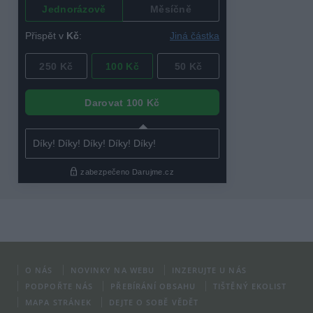
O NÁS
NOVINKY NA WEBU
INZERUJTE U NÁS
PODPOŘTE NÁS
PŘEBÍRÁNÍ OBSAHU
TIŠTĚNÝ EKOLIST
MAPA STRÁNEK
DEJTE O SOBĚ VĚDĚT