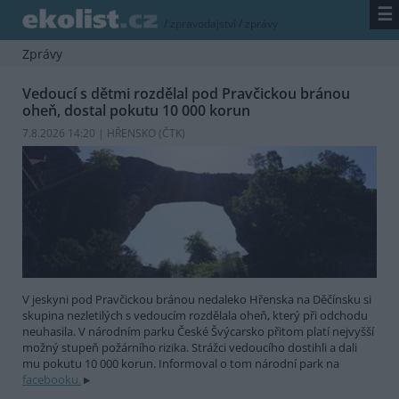
☰
/
zpravodajství
/
zprávy
Zprávy
Vedoucí s dětmi rozdělal pod Pravčickou bránou
oheň, dostal pokutu 10 000 korun
7.8.2026 14:20 | HŘENSKO (
ČTK
)
V jeskyni pod Pravčickou bránou nedaleko Hřenska na Děčínsku si
skupina nezletilých s vedoucím rozdělala oheň, který při odchodu
neuhasila. V národním parku České Švýcarsko přitom platí nejvyšší
možný stupeň požárního rizika. Strážci vedoucího dostihli a dali
mu pokutu 10 000 korun. Informoval o tom národní park na
facebooku.