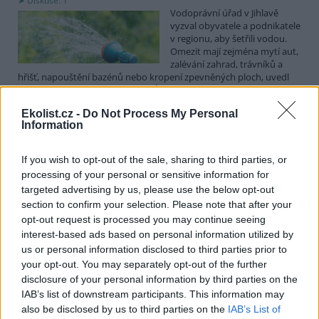
Diskuse: 1
Vodoprávní úřad v Jihlavě
vyzval obyvatele a podnikatele
v regionu, aby šetřili vodou.
Omezit mají zejména mytí aut,
zalévání zahrad, trávníků a
hřišť, napouštění bazénů nebo kropení zpevněných ploch, uvedl
mluvčí radnice Radovan Daněk. Úřad podle něj bude víc
kontrolovat povolené odběry. Výzva k šetření vodou platí pro
Ekolist.cz -
Do Not Process My Personal
všechny obce spadající pod Jihlavu jako obec s rozšířenou
Information
působností.
If you wish to opt-out of the sale, sharing to third parties, or
Celníci odhalili gang překupníků papoušků, zajistili
processing of your personal or sensitive information for
stovku ptáků
targeted advertising by us, please use the below opt-out
5.8.2026 20:13 (
ČTK
)
section to confirm your selection. Please note that after your
Celníci odhalili gang
opt-out request is processed you may continue seeing
překupníků chráněných druhů
interest-based ads based on personal information utilized by
papoušků působící v několika
krajích a zajistili asi stovku
us or personal information disclosed to third parties prior to
ptáků. S odchytem a
your opt-out. You may separately opt-out of the further
zajištěním zvířat celníkům pomohly zoo v Praze, Zlíně a Ostravě. V
disclosure of your personal information by third parties on the
ostravské zahradě také papoušci nalezli dočasné útočiště. V
IAB’s list of downstream participants. This information may
tiskové zprávě na
webu
celníků to oznámila mluvčí Celní správy ČR
also be disclosed by us to third parties on the
IAB’s List of
Martina Kaňková. Případem se zabývá policie.