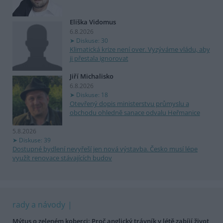
Eliška Vidomus
6.8.2026
Diskuse: 30
Klimatická krize není over. Vyzýváme vládu, aby
ji přestala ignorovat
Jiří Michalisko
6.8.2026
Diskuse: 18
Otevřený dopis ministerstvu průmyslu a
obchodu ohledně sanace odvalu Heřmanice
5.8.2026
Diskuse: 39
Dostupné bydlení nevyřeší jen nová výstavba. Česko musí lépe
využít renovace stávajících budov
rady a návody
Mýtus o zeleném koberci: Proč anglický trávník v létě zabíjí život