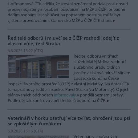
Hoffmannová ČTK sdělila, že trestní oznámení podala proti dosud
přesně nezjištěným osobám působícím na MŽP a ČIŽP, případně
dalším osobám, jejichž účast na popsaném postupu může být
zjištěna prověřováním. Stanovisko MŽP a ČIŽP ČTK shání.
Ředitelé odborů i mluvčí se z ČIŽP rozhodli odejít z
vlastní vůle, řekl Straka
6.8.2026 15:22 (
ČTK
)
Ředitel odboru vnitřních
služeb Matěj Mrlina, vedoucí
služebního úřadu Oldřich
Jarolím a tisková mluvčí Miriam
Loužecká končí na České
inspekci životního prostředí (ČIŽP) z vlastní iniciativy. Na dotaz ČTK
to napsal nový ředitel inspekce Pavel Straka (za Motoristy). O jejich
plánovaných odchodech
informovaly
v pondělí Seznam Zprávy.
Podle něj tak končí dva z pěti ředitelů odborů na ČIŽP.
Veterináři v horku ošetřují více zvířat, ohrožení jsou psi
se zploštělým čumákem
6.8.2026 15:15 (
ČTK
)
Veterináři v současných