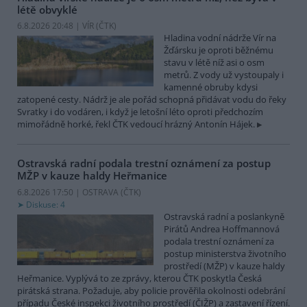
létě obvyklé
6.8.2026 20:48 | VÍR (
ČTK
)
Hladina vodní nádrže Vír na
Žďársku je oproti běžnému
stavu v létě níž asi o osm
metrů. Z vody už vystoupaly i
kamenné obruby kdysi
zatopené cesty. Nádrž je ale pořád schopná přidávat vodu do řeky
Svratky i do vodáren, i když je letošní léto oproti předchozím
mimořádně horké, řekl ČTK vedoucí hrázný Antonín Hájek.
Ostravská radní podala trestní oznámení za postup
MŽP v kauze haldy Heřmanice
6.8.2026 17:50 | OSTRAVA (
ČTK
)
Diskuse: 4
Ostravská radní a poslankyně
Pirátů Andrea Hoffmannová
podala trestní oznámení za
postup ministerstva životního
prostředí (MŽP) v kauze haldy
Heřmanice. Vyplývá to ze zprávy, kterou ČTK poskytla Česká
pirátská strana. Požaduje, aby policie prověřila okolnosti odebrání
případu České inspekci životního prostředí (ČIŽP) a zastavení řízení.