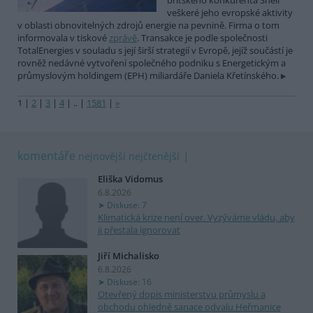
britského konkurenta Shell
veškeré jeho evropské aktivity
v oblasti obnovitelných zdrojů energie na pevnině. Firma o tom
informovala v tiskové
zprávě
. Transakce je podle společnosti
TotalEnergies v souladu s její širší strategií v Evropě, jejíž součástí je
rovněž nedávné vytvoření společného podniku s Energetickým a
průmyslovým holdingem (EPH) miliardáře Daniela Křetínského.
1
|
2
|
3
|
4
|
..
|
1581
|
»
komentáře
nejnovější
nejčtenější
Eliška Vidomus
6.8.2026
Diskuse: 7
Klimatická krize není over. Vyzýváme vládu, aby
ji přestala ignorovat
Jiří Michalisko
6.8.2026
Diskuse: 16
Otevřený dopis ministerstvu průmyslu a
obchodu ohledně sanace odvalu Heřmanice