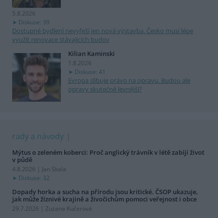
5.8.2026
Diskuse: 39
Dostupné bydlení nevyřeší jen nová výstavba. Česko musí lépe
využít renovace stávajících budov
Kilian Kaminski
1.8.2026
Diskuse: 41
Evropa slibuje právo na opravu. Budou ale
opravy skutečně levnější?
rady a návody
Mýtus o zeleném koberci: Proč anglický trávník v létě zabíjí život
v půdě
4.8.2026 | Jan Skala
Diskuse: 32
Dopady horka a sucha na přírodu jsou kritické. ČSOP ukazuje,
jak může žíznivé krajině a živočichům pomoci veřejnost i obce
29.7.2026 | Zuzana Kučerová