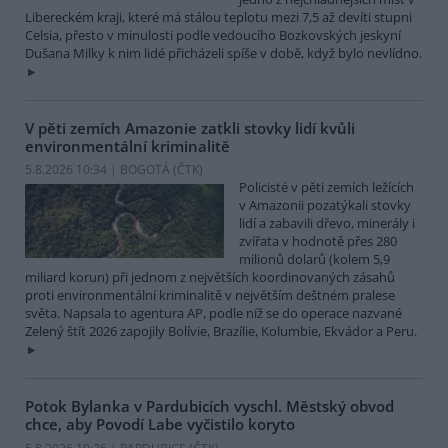
Libereckém kraji, které má stálou teplotu mezi 7,5 až devíti stupni
Celsia, přesto v minulosti podle vedoucího Bozkovských jeskyní
Dušana Milky k nim lidé přicházeli spíše v době, když bylo nevlídno.
V pěti zemích Amazonie zatkli stovky lidí kvůli
environmentální kriminalitě
5.8.2026 10:34 | BOGOTÁ (
ČTK
)
Policisté v pěti zemích ležících
v Amazonii pozatýkali stovky
lidí a zabavili dřevo, minerály i
zvířata v hodnotě přes 280
milionů dolarů (kolem 5,9
miliard korun) při jednom z největších koordinovaných zásahů
proti environmentální kriminalitě v největším deštném pralese
světa. Napsala to agentura AP, podle níž se do operace nazvané
Zelený štít 2026 zapojily Bolívie, Brazílie, Kolumbie, Ekvádor a Peru.
Potok Bylanka v Pardubicích vyschl. Městský obvod
chce, aby Povodí Labe vyčistilo koryto