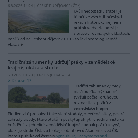
6.8.2026 14:24 | ČESKÉ BUDĚJOVICE (
ČTK
)
Kvůli nedostatku srážek je
téměř ve všech jihočeských
řekách historicky nejmenší
průtok vody. Nejhorší je
situace v rovinatých oblastech,
například na Českobudějovicku. ČTK to řekl hydrolog Tomáš
Vlasák.
Tradiční záhumenky udržují ptáky v zemědělské
krajině, ukázala studie
6.8.2026 01:23 | PRAHA (
ČTK/Ekolist
)
Diskuse: 12
Tradiční záhumenky, tedy
malá políčka, významně
zvyšují počet i druhovou
rozmanitost ptáků v
zemědělské krajině.
Biodiverzitě prospívají také staré stodoly, otevřené půdy, pestré
zahrady a sady, které ptákům poskytují úkryt i vhodná místa ke
hnízdění. V jednolité zemědělské krajině naopak ptáků ubývá,
ukazuje studie Ústavu biologie obratlovců Akademie věd ČR,
kterou publikoval časopis
Agriculture, Ecosystems and