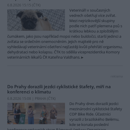
6.8.2026 15:15 (
ČTK
)
Veterináři v současných
vedrech ošetřují více zvířat.
Mezi nejrizikovější skupiny
podle nich patří plemena psů s
krátkou lebkou a zploštělým
čumákem, jako jsou například mopsi nebo buldočci, starší jedinci a
zvířata se srdečním onemocněním. Jejich majitelé pro ně
vyhledávají veterinární ošetření nejčastěji kvůli přehřátí organismu,
dehydrataci nebo kolapsu. ČTK to sdělila viceprezidentka Komory
veterinárních lékařů ČR Kateřina Valdhans.
reklama
Do Prahy dorazili jezdci cyklistické štafety, míří na
konferenci o klimatu
6.8.2026 15:08 | PRAHA (
ČTK
)
Do Prahy dnes dorazili jezdci
mezinárodní cyklistické štafety
COP Bike Ride. Účastníci
vyrazili z brazilského Belému,
kde se konala poslední
konference smluvních stran Rámcové úmluvy Organizace