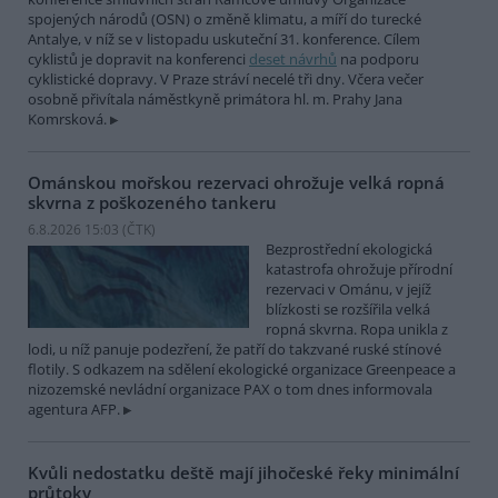
spojených národů (OSN) o změně klimatu, a míří do turecké
Antalye, v níž se v listopadu uskuteční 31. konference. Cílem
cyklistů je dopravit na konferenci
deset návrhů
na podporu
cyklistické dopravy. V Praze stráví necelé tři dny. Včera večer
osobně přivítala náměstkyně primátora hl. m. Prahy Jana
Komrsková.
Ománskou mořskou rezervaci ohrožuje velká ropná
skvrna z poškozeného tankeru
6.8.2026 15:03 (
ČTK
)
Bezprostřední ekologická
katastrofa ohrožuje přírodní
rezervaci v Ománu, v jejíž
blízkosti se rozšířila velká
ropná skvrna. Ropa unikla z
lodi, u níž panuje podezření, že patří do takzvané ruské stínové
flotily. S odkazem na sdělení ekologické organizace Greenpeace a
nizozemské nevládní organizace PAX o tom dnes informovala
agentura AFP.
Kvůli nedostatku deště mají jihočeské řeky minimální
průtoky