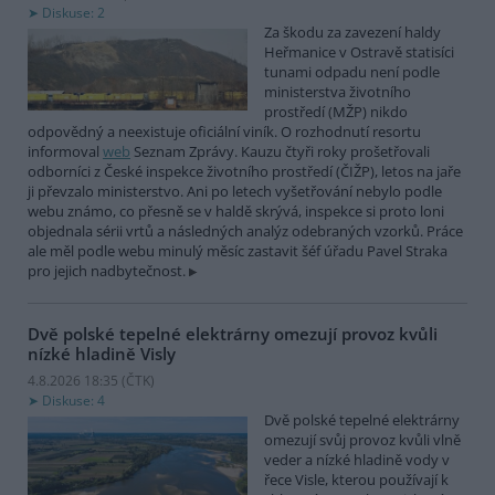
Diskuse: 2
Za škodu za zavezení haldy
Heřmanice v Ostravě statisíci
tunami odpadu není podle
ministerstva životního
prostředí (MŽP) nikdo
odpovědný a neexistuje oficiální viník. O rozhodnutí resortu
informoval
web
Seznam Zprávy. Kauzu čtyři roky prošetřovali
odborníci z České inspekce životního prostředí (ČIŽP), letos na jaře
ji převzalo ministerstvo. Ani po letech vyšetřování nebylo podle
webu známo, co přesně se v haldě skrývá, inspekce si proto loni
objednala sérii vrtů a následných analýz odebraných vzorků. Práce
ale měl podle webu minulý měsíc zastavit šéf úřadu Pavel Straka
pro jejich nadbytečnost.
Dvě polské tepelné elektrárny omezují provoz kvůli
nízké hladině Visly
4.8.2026 18:35 (
ČTK
)
Diskuse: 4
Dvě polské tepelné elektrárny
omezují svůj provoz kvůli vlně
veder a nízké hladině vody v
řece Visle, kterou používají k