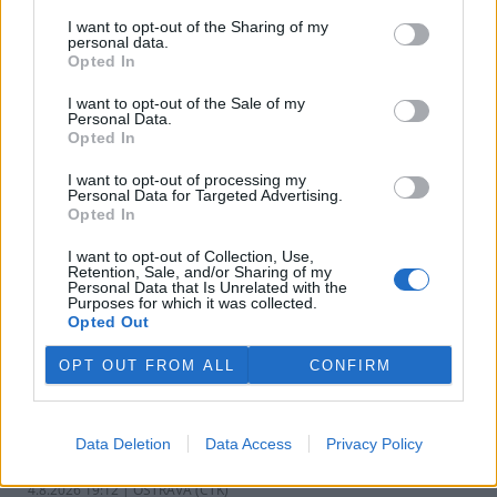
v pondělí ale společnost uvedla, že hodlá sama rozhodnout o
I want to opt-out of the Sharing of my
využití peněz a že chce ohledně výše podpory jednat přímo s
personal data.
obcemi v okolí těžební oblasti. Červeného krok překvapil, postup
Opted In
společnosti sleduje se znepokojením. Společnost patří do
energetické skupiny Sev.en, kterou vlastní Pavel Tykač.
I want to opt-out of the Sale of my
Personal Data.
Opted In
Italské zemědělce trápí listokaz japonský ničící vinice i
sady
I want to opt-out of processing my
Personal Data for Targeted Advertising.
5.8.2026 01:12 | ŘÍM (
ČTK
)
Opted In
Diskuse: 2
Duhově zelení brouci s
I want to opt-out of Collection, Use,
měňavými krovkami, jejichž
Retention, Sale, and/or Sharing of my
původní domovinou je
Personal Data that Is Unrelated with the
Japonsko, se stávají čím dál
Purposes for which it was collected.
větší hrozbou v Itálii. Rojí se po
Opted Out
sadech a vinicích a zanechávají za sebou listy s vykousanými
mřížkami, což oslabuje rostliny a snižuje úrodu, napsala agentura
OPT OUT FROM ALL
CONFIRM
AP.
Ministerstvo v kauze haldy Heřmanice rozhodlo, že
Data Deletion
Data Access
Privacy Policy
viník neexistuje
4.8.2026 19:12 | OSTRAVA (
ČTK
)