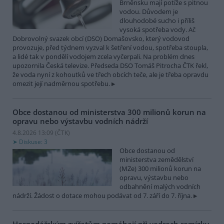
Brněnsku mají potíže s pitnou
vodou. Důvodem je
dlouhodobé sucho i příliš
vysoká spotřeba vody. Ač
Dobrovolný svazek obcí (DSO) Domašovsko, který vodovod
provozuje, před týdnem vyzval k šetření vodou, spotřeba stoupla,
a lidé tak v pondělí vodojem zcela vyčerpali. Na problém dnes
upozornila Česká televize. Předseda DSO Tomáš Pitrocha ČTK řekl,
že voda nyní z kohoutků ve třech obcích teče, ale je třeba opravdu
omezit její nadměrnou spotřebu.
Obce dostanou od ministerstva 300 milionů korun na
opravu nebo výstavbu vodních nádrží
4.8.2026 13:09 (
ČTK
)
Diskuse: 3
Obce dostanou od
ministerstva zemědělství
(MZe) 300 milionů korun na
opravu, výstavbu nebo
odbahnění malých vodních
nádrží. Žádost o dotace mohou podávat od 7. září do 7. října.