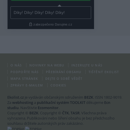
O NÁS
NOVINKY NA WEBU
INZERUJTE U NÁS
PODPOŘTE NÁS
PŘEBÍRÁNÍ OBSAHU
TIŠTĚNÝ EKOLIST
MAPA STRÁNEK
DEJTE O SOBĚ VĚDĚT
ZPRÁVY E-MAILEM
COOKIES
Ekolist.cz
je vydáván občanským sdružením
BEZK
. ISSN 1802-9019.
Za
webhosting
a
publikační systém TOOLKIT
děkujeme
Ecn
studiu
. Navštivte
Ecomonitor
.
Copyright ©
BEZK
. Copyright ©
ČTK
,
TASR
. Všechna práva
vyhrazena. Publikování nebo šíření obsahu je bez předchozího
souhlasu držitele autorských práv zakázáno.