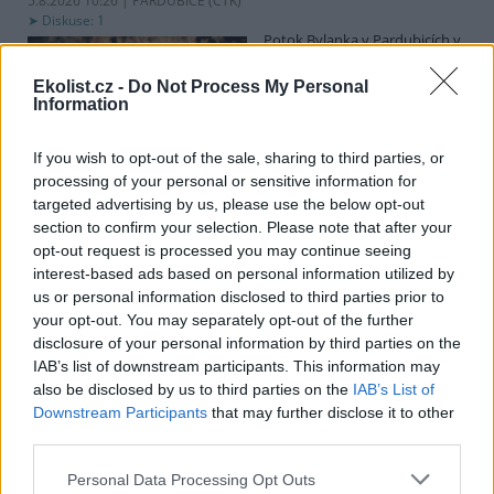
5.8.2026 10:26 | PARDUBICE (
ČTK
)
Diskuse: 1
Potok Bylanka v Pardubicích v
důsledku dlouhodobě nízkých
průtoků a suchého počasí
Ekolist.cz -
Do Not Process My Personal
vyschl. Městský obvod VI chce
Information
využít období bez vody k
vyčištění koryta, a obrátil se proto se žádostí na správce toku,
Povodí Labe. Organizace ale požadavek odmítla s tím, že údržbu
If you wish to opt-out of the sale, sharing to third parties, or
dělala už v červnu a další zásah v tuto chvíli neplánuje, zjistila ČTK.
processing of your personal or sensitive information for
targeted advertising by us, please use the below opt-out
section to confirm your selection. Please note that after your
opt-out request is processed you may continue seeing
Červený chce peníze ušetřené za rekultivaci rozdělit
interest-based ads based on personal information utilized by
obcím podle původní dohody
us or personal information disclosed to third parties prior to
5.8.2026 01:29 (
ČTK
)
your opt-out. You may separately opt-out of the further
Diskuse: 2
disclosure of your personal information by third parties on the
Ministr životního prostředí
Igor Červený (Motoristé) chce
IAB’s list of downstream participants. This information may
peníze, které Severní
also be disclosed by us to third parties on the
IAB’s List of
energetická ušetřila na
Downstream Participants
that may further disclose it to other
rekultivacích hnědouhelného
third parties.
lomu ČSA na Mostecku, rozdělit obcím podle původní dohody.
Uvedl to na síti
X
. Původně chtěla Severní energetická dát peníze
Personal Data Processing Opt Outs
obcím prostřednictvím Státního fondu životního prostředí (SFŽP),