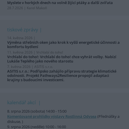
Myslete v horkých dnech na volně žijící ptáky a další zvířata
28.7.2026 | Karel Makoň
tiskové zprávy
14. května 2026 |
Výměna střešních oken jako krok k vyšší energetické účinnosti a
komfortu bydlení
11. května 2026 |
Vrchlabí do toho!
Vrchlabí do toho!: Vrchlabí do toho! chce vyhrát volby. Nabízí
Lukáše Teplého jako nového starostu
7. května 2026 |
ASITIS s.r.o.
ASITIS s.r.o.: Podřipsko zahájilo přípravu strategie klimatické
odolnosti. Projekt Pathways2Resilience propojil adaptaci
krajiny s budoucími investicemi.
kalendář akcí
8. srpna 2026 (sobota) 14:00 - 15:00
Komentované prohlídky výstavy Rostlinná Odysea
(Přednášky a
diskuse, )
9. srpna 2026 (neděle) 10:00 - 16:00