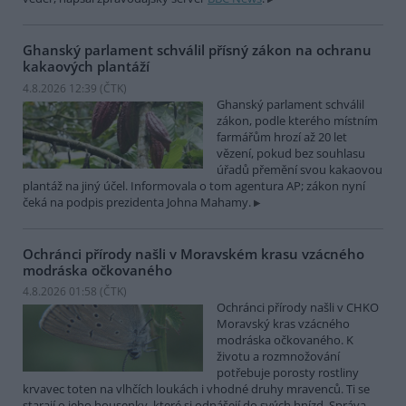
Ghanský parlament schválil přísný zákon na ochranu
kakaových plantáží
4.8.2026 12:39 (
ČTK
)
Ghanský parlament schválil
zákon, podle kterého místním
farmářům hrozí až 20 let
vězení, pokud bez souhlasu
úřadů přemění svou kakaovou
plantáž na jiný účel. Informovala o tom agentura AP; zákon nyní
čeká na podpis prezidenta Johna Mahamy.
Ochránci přírody našli v Moravském krasu vzácného
modráska očkovaného
4.8.2026 01:58 (
ČTK
)
Ochránci přírody našli v CHKO
Moravský kras vzácného
modráska očkovaného. K
životu a rozmnožování
potřebuje porosty rostliny
krvavec toten na vlhčích loukách i vhodné druhy mravenců. Ti se
starají o jeho housenky, které si odnášejí do svých hnízd. Správa