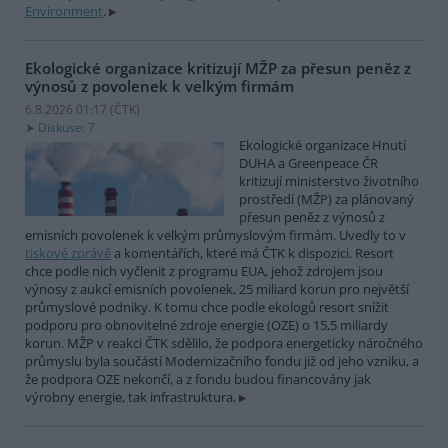
Environment
.
Ekologické organizace kritizují MŽP za přesun peněz z
výnosů z povolenek k velkým firmám
6.8.2026 01:17 (
ČTK
)
Diskuse: 7
Ekologické organizace Hnutí
DUHA a Greenpeace ČR
kritizují ministerstvo životního
prostředí (MŽP) za plánovaný
přesun peněz z výnosů z
emisních povolenek k velkým průmyslovým firmám. Uvedly to v
tiskové zprávě
a komentářích, které má ČTK k dispozici. Resort
chce podle nich vyčlenit z programu EUA, jehož zdrojem jsou
výnosy z aukcí emisních povolenek, 25 miliard korun pro největší
průmyslové podniky. K tomu chce podle ekologů resort snížit
podporu pro obnovitelné zdroje energie (OZE) o 15,5 miliardy
korun. MŽP v reakci ČTK sdělilo, že podpora energeticky náročného
průmyslu byla součástí Modernizačního fondu již od jeho vzniku, a
že podpora OZE nekončí, a z fondu budou financovány jak
výrobny energie, tak infrastruktura.