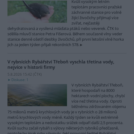
Kvůli vysokým letním
teplotám pracovníci pražské
záchranné stanice pro volně
žijící živočichy přijímají více
zvířat, nejčastěji
dehydratovaná a vysílená mláďata ptáků nebo veverek. ČTK to
sdělila mluvčí stanice Petra Fišerová. Během současné vlny veder
stanice denně ošetří desítky živočichů, při první letošní vlně horka
jich za jeden týden přijali rekordních 578.
V rybnících Rybářství Třeboň vyschla třetina vody,
nejvíce v historii firmy
5.8.2026 15:42 (
ČTK
)
Diskuse: 1
V rybnících Rybářství Třeboň,
které hospodaří na 8000
hektarech vodní plochy, chybí
více než třetina vody. Oproti
běžnému zdržovaném objemu
75 milionů metrů krychlových vody je v rybnících o 28 milionů
metrů krychlových vody méně. Každý týden se kvůli extrémně
vysokým teplotám a nedostatku srážek odpaří další 2,5 procenta.
Kvůli suchu začali rybáři s výlovy některých rybníků předčasně,
protože by jinak ryby uhynuly, řekl provozní ředitel Rybářství