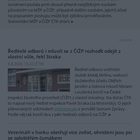
oznámení podala proti dosud přesně nezjištěným osobám
působícím na MŽP a ČIŽP, případně dalším osobám, jejichž účast
na popsaném postupu může být zjištěna prověřováním.
Stanovisko MŽP a ČIŽP ČTK shání.
reklama
Ředitelé odborů i mluvčí se z ČIŽP rozhodli odejít z
vlastní vůle, řekl Straka
6.8.2026 15:22 (
ČTK
)
Ředitel odboru vnitřních
služeb Matěj Mrlina, vedoucí
služebního úřadu Oldřich
Jarolím a tisková mluvčí Miriam
Loužecká končí na České
inspekci životního prostředí (ČIŽP) z vlastní iniciativy. Na dotaz ČTK
to napsal nový ředitel inspekce Pavel Straka (za Motoristy). O jejich
plánovaných odchodech
informovaly
v pondělí Seznam Zprávy.
Podle něj tak končí dva z pěti ředitelů odborů na ČIŽP.
Veterináři v horku ošetřují více zvířat, ohrožení jsou psi
se zploštělým čumákem