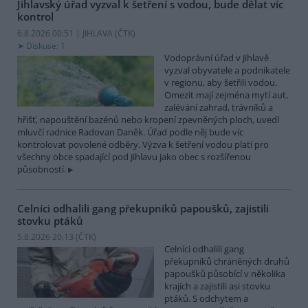
Jihlavský úřad vyzval k šetření s vodou, bude dělat víc
kontrol
6.8.2026 00:51 | JIHLAVA (
ČTK
)
Diskuse: 1
Vodoprávní úřad v Jihlavě
vyzval obyvatele a podnikatele
v regionu, aby šetřili vodou.
Omezit mají zejména mytí aut,
zalévání zahrad, trávníků a
hřišť, napouštění bazénů nebo kropení zpevněných ploch, uvedl
mluvčí radnice Radovan Daněk. Úřad podle něj bude víc
kontrolovat povolené odběry. Výzva k šetření vodou platí pro
všechny obce spadající pod Jihlavu jako obec s rozšířenou
působností.
Celníci odhalili gang překupníků papoušků, zajistili
stovku ptáků
5.8.2026 20:13 (
ČTK
)
Celníci odhalili gang
překupníků chráněných druhů
papoušků působící v několika
krajích a zajistili asi stovku
ptáků. S odchytem a