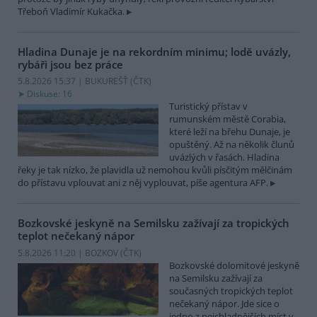
Třeboň Vladimír Kukačka.
Hladina Dunaje je na rekordním minimu; lodě uvázly,
rybáři jsou bez práce
5.8.2026 15:37 | BUKUREŠŤ (
ČTK
)
Diskuse: 16
Turistický přístav v
rumunském městě Corabia,
které leží na břehu Dunaje, je
opuštěný. Až na několik člunů
uvázlých v řasách. Hladina
řeky je tak nízko, že plavidla už nemohou kvůli písčitým mělčinám
do přístavu vplouvat ani z něj vyplouvat, píše agentura AFP.
Bozkovské jeskyně na Semilsku zažívají za tropických
teplot nečekaný nápor
5.8.2026 11:20 | BOZKOV (
ČTK
)
Bozkovské dolomitové jeskyně
na Semilsku zažívají za
současných tropických teplot
nečekaný nápor. Jde sice o
jedno z nejchladnějších míst v