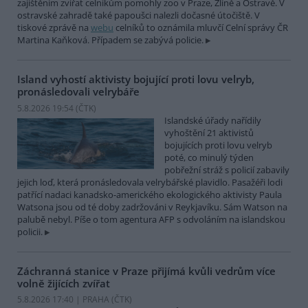
zajištěním zvířat celníkům pomohly zoo v Praze, Zlíně a Ostravě. V
ostravské zahradě také papoušci nalezli dočasné útočiště. V
tiskové zprávě na
webu
celníků to oznámila mluvčí Celní správy ČR
Martina Kaňková. Případem se zabývá policie.
Island vyhostí aktivisty bojující proti lovu velryb,
pronásledovali velrybáře
5.8.2026 19:54 (
ČTK
)
Islandské úřady nařídily
vyhoštění 21 aktivistů
bojujících proti lovu velryb
poté, co minulý týden
pobřežní stráž s policií zabavily
jejich loď, která pronásledovala velrybářské plavidlo. Pasažéři lodi
patřící nadaci kanadsko-amerického ekologického aktivisty Paula
Watsona jsou od té doby zadržováni v Reykjavíku. Sám Watson na
palubě nebyl. Píše o tom agentura AFP s odvoláním na islandskou
policii.
Záchranná stanice v Praze přijímá kvůli vedrům více
volně žijících zvířat
5.8.2026 17:40 | PRAHA (
ČTK
)