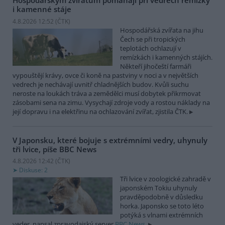
Hospodářským zvířatům pomáhají při vedrech remízky
i kamenné stáje
4.8.2026 12:52 (
ČTK
)
Hospodářská zvířata na jihu
Čech se při tropických
teplotách ochlazují v
remízkách i kamenných stájích.
Někteří jihočeští farmáři
vypouštějí krávy, ovce či koně na pastviny v noci a v největších
vedrech je nechávají uvnitř chladnějších budov. Kvůli suchu
neroste na loukách tráva a zemědělci musí dobytek přikrmovat
zásobami sena na zimu. Vysychají zdroje vody a rostou náklady na
její dopravu i na elektřinu na ochlazování zvířat, zjistila ČTK.
V Japonsku, které bojuje s extrémními vedry, uhynuly
tři lvice, píše BBC News
4.8.2026 12:42 (
ČTK
)
Diskuse: 2
Tři lvice v zoologické zahradě v
japonském Tokiu uhynuly
pravděpodobně v důsledku
horka. Japonsko se toto léto
potýká s vlnami extrémních
veder, napsal zpravodajský server
BBC News
.