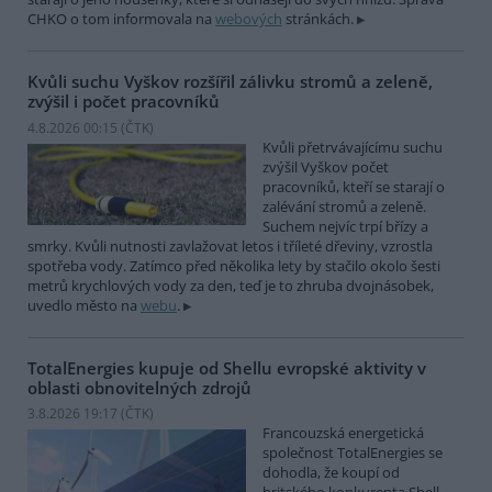
CHKO o tom informovala na
webových
stránkách.
Kvůli suchu Vyškov rozšířil zálivku stromů a zeleně,
zvýšil i počet pracovníků
4.8.2026 00:15 (
ČTK
)
Kvůli přetrvávajícímu suchu
zvýšil Vyškov počet
pracovníků, kteří se starají o
zalévání stromů a zeleně.
Suchem nejvíc trpí břízy a
smrky. Kvůli nutnosti zavlažovat letos i tříleté dřeviny, vzrostla
spotřeba vody. Zatímco před několika lety by stačilo okolo šesti
metrů krychlových vody za den, teď je to zhruba dvojnásobek,
uvedlo město na
webu
.
TotalEnergies kupuje od Shellu evropské aktivity v
oblasti obnovitelných zdrojů
3.8.2026 19:17 (
ČTK
)
Francouzská energetická
společnost TotalEnergies se
dohodla, že koupí od