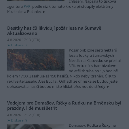
chlazení. Napsala to tisková
agentura
PAP
, podle níž k tomuto kroku přistoupily elektrárny
Kozienice a Polaniec.
Desítky hasičů likvidují požár lesa na Šumavě
Aktualizováno
4.8.2026 17:13 (
ČTK
)
Diskuse: 2
Požár přibližně šesti hektarů
lesa a louky u šumavských
Nezdic na Klatovsku se přestal
šířit. Vrtulník s bambivakem
odletěl zhruba po 1,5 hodině
kolem 17:00. Zasahuje až 150 hasičů. Nikdo nebyl zraněn. ČTK to
řekl velitel zásahu Aleš Bucifal. Odhadl, že ohniska se budou ještě
dohašovat a hasiči budou místo hlídat přes noc do středy.
Vodojem pro Domašov, Říčky a Rudku na Brněnsku byl
prázdný, lidé musí šetřit
4.8.2026 17:12 (
ČTK
)
Diskuse: 9
Domašov, Rudka a Říčky na