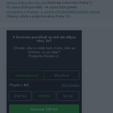
Oslava Světového dne lvů
(Festivaly a slavnosti, Praha 7 )
10. srpna 2026 (pondělí) - 14. srpna 2026 (pátek)
Hrajeme si v Pralese - 2. turnus příměstského letního tábora
(Tábory, výlety a pobytové akce, Praha 19 )