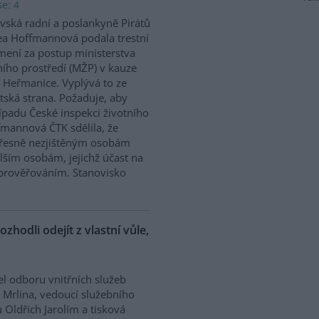
e: 4
vská radní a poslankyně Pirátů
a Hoffmannová podala trestní
ení za postup ministerstva
ního prostředí (MŽP) v kauze
 Heřmanice. Vyplývá to ze
tská strana. Požaduje, aby
řípadu České inspekci životního
ffmannová ČTK sdělila, že
přesně nezjištěným osobám
ším osobám, jejichž účast na
prověřováním. Stanovisko
ozhodli odejít z vlastní vůle,
el odboru vnitřních služeb
 Mrlina, vedoucí služebního
 Oldřich Jarolím a tisková