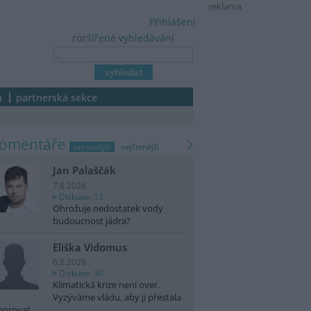
reklama
Přihlášení
rozšířené vyhledávání
a
partnerská sekce
komentáře
nejnovější
nejčtenější
Jan Palaščák
7.8.2026
Diskuse: 13
Ohrožuje nedostatek vody
budoucnost jádra?
Eliška Vidomus
6.8.2026
Diskuse: 30
Klimatická krize není over.
Vyzýváme vládu, aby ji přestala
norovat