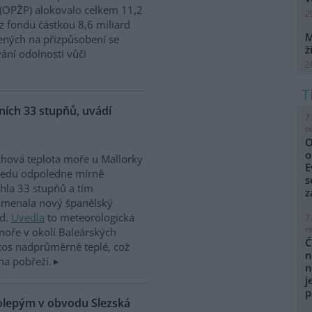
 (OPŽP) alokovalo celkem 11,2
2
z fondu částkou 8,6 miliard
M
ných na přizpůsobení se
ž
vání odolnosti vůči
2
ích 33 stupňů, uvádí
7
o
O
o
hová teplota moře u Mallorky
E
ředu odpoledne mírně
s
hla 33 stupňů a tím
z
amenala nový španělský
rd.
Uvedla
to meteorologická
7
n
moře v okolí Baleárských
Č
tos nadprůměrně teplé, což
n
na pobřeží.
n
j
p
kolepým v obvodu Slezská