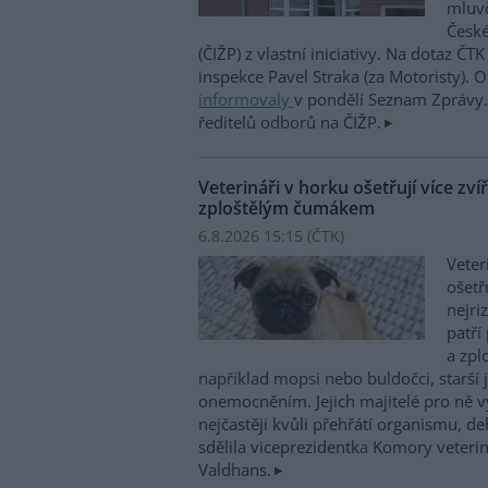
mluvč
České
(ČIŽP) z vlastní iniciativy. Na dotaz ČT
inspekce Pavel Straka (za Motoristy).
informovaly
v pondělí Seznam Zprávy. 
ředitelů odborů na ČIŽP.
Veterináři v horku ošetřují více zví
zploštělým čumákem
6.8.2026 15:15 (
ČTK
)
Veter
ošetř
nejri
patří
a zpl
například mopsi nebo buldočci, starší j
onemocněním. Jejich majitelé pro ně vy
nejčastěji kvůli přehřátí organismu, d
sdělila viceprezidentka Komory veterin
Valdhans.