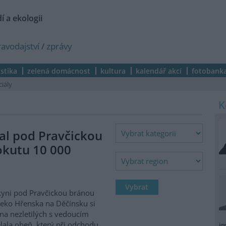
í a ekologii
ravodajství
/
zprávy
istika
zelená domácnost
kultura
kalendář akcí
fotobank
ciály
al pod Pravčickou
okutu 10 000
kyni pod Pravčickou bránou
eko Hřenska na Děčínsku si
na nezletilých s vedoucím
lala oheň, který při odchodu
ig