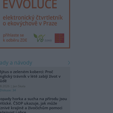
rady a návody
ýtus o zeleném koberci: Proč
nglický trávník v létě zabíjí život v
ůdě
.8.2026 | Jan Skala
Diskuse: 34
opady horka a sucha na přírodu jsou
ritické. ČSOP ukazuje, jak může
íznivé krajině a živočichům pomoci
eřejnost i obce