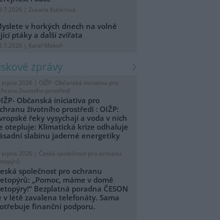
9.7.2026 | Zuzana Kučerová
yslete v horkých dnech na volně
ijící ptáky a další zvířata
8.7.2026 | Karel Makoň
tiskové zprávy
. srpna 2026 |
OIŽP- Občanská iniciativa pro
chranu životního prostředí
IŽP- Občanská iniciativa pro
chranu životního prostředí : OIŽP:
vropské řeky vysychají a voda v nich
e otepluje: Klimatická krize odhaluje
ásadní slabinu jaderné energetiky
. srpna 2026 |
Česká společnost pro ochranu
etopýrů
eská společnost pro ochranu
etopýrů: „Pomoc, máme v domě
etopýry!“ Bezplatná poradna ČESON
e v létě zavalena telefonáty. Sama
otřebuje finanční podporu.