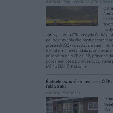
6.8.2026 17:50 | OSTRAVA (
ČTK
)
Diskus
Ostra
Andre
oznám
život
haldy
zprávy, kterou ČTK poskytla Česká pirá
policie prověřila okolnosti odebrání p
prostředí (ČIŽP) a zastavení řízení. Ho
trestní oznámení podala proti dosud 
působícím na MŽP a ČIŽP, případně dal
popsaném postupu může být zjištěna 
MŽP a ČIŽP ČTK shání.
Ředitelé odborů i mluvčí se z ČIŽP r
řekl Straka
6.8.2026 15:22 (
ČTK
)
Ředit
Matěj
úřadu