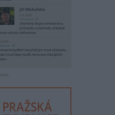
Jiří Michalisko
6.8.2026
Diskuse: 18
Otevřený dopis ministerstvu
průmyslu a obchodu ohledně
nace odvalu Heřmanice
8.2026
Diskuse: 39
stupné bydlení nevyřeší jen nová výstavba.
sko musí lépe využít renovace stávajících
udov
klama