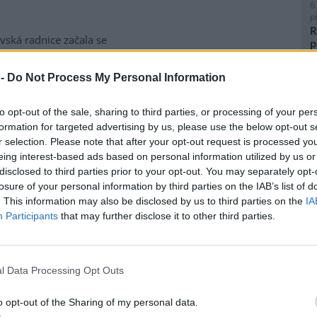
6
p
R
vská radnice začala se
p
matickou likvidací bolševníku
l
lepého, který patří k
 -
Do Not Process My Personal Information
ebezpečnějším invazním
m rostlin v Česku. Práce na
to opt-out of the sale, sharing to third parties, or processing of your per
ice ve Slezské Ostravě letos
formation for targeted advertising by us, please use the below opt-out s
to kombinuje chemické i
8
r selection. Please note that after your opt-out request is processed y
magistrátu Gabriela Pokorná.
K
eing interest-based ads based on personal information utilized by us or
O
disclosed to third parties prior to your opt-out. You may separately opt-
9
losure of your personal information by third parties on the IAB’s list of
O
lavi výrobu nového
. This information may also be disclosed by us to third parties on the
IA
s
Participants
that may further disclose it to other third parties.
1
(
obilka Škoda Auto zahájila ve
H
 hlavním závodě v Mladé
p
l Data Processing Opt Outs
lavi sériovou výrobu nového
a
elektrického sedmimístného
o opt-out of the Sharing of my personal data.
eaq. Jde o největší vůz v