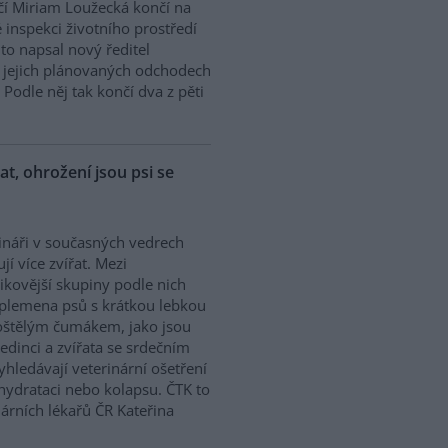
í Miriam Loužecká končí na
 inspekci životního prostředí
K to napsal nový ředitel
 O jejich plánovaných odchodech
Podle něj tak končí dva z pěti
řat, ohrožení jsou psi se
ináři v současných vedrech
ují více zvířat. Mezi
zikovější skupiny podle nich
 plemena psů s krátkou lebkou
oštělým čumákem, jako jsou
edinci a zvířata se srdečním
hledávají veterinární ošetření
ehydrataci nebo kolapsu. ČTK to
árních lékařů ČR Kateřina