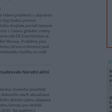
2
á řešení problémů s ubýváním
v Dyji budou pomocí
álního dvojčete povodí testovat
níci z Ústavu globální změny
mie věd ČR (CzechGlobe) ve
dím Moravy. Problémy jsou
řelomu června a července pod
nedostatku kyslíku ve vodě
M
ktualizovalo Národní akční
a
p
4
terstvo životního prostředí
 dokončilo návrh aktualizace
D
ního akčního plánu adaptace
k
ěnu klimatu pro období
ž
2030. Na opatření z
v