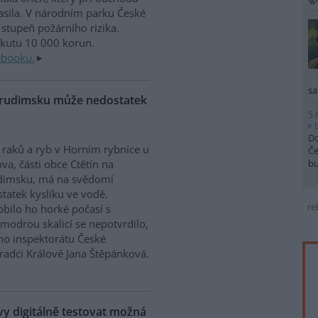
sila. V národním parku České
stupeň požárního rizika.
okutu 10 000 korun.
ebooku.
sa
Chrudimsku může nedostatek
5.
Do
raků a ryb v Horním rybníce u
Če
b
va, části obce Ctětín na
dimsku, má na svědomí
tatek kyslíku ve vodě.
re
bilo ho horké počasí s
modrou skalicí se nepotvrdilo,
ího inspektorátu České
Hradci Králové Jana Štěpánková.
 digitálně testovat možná