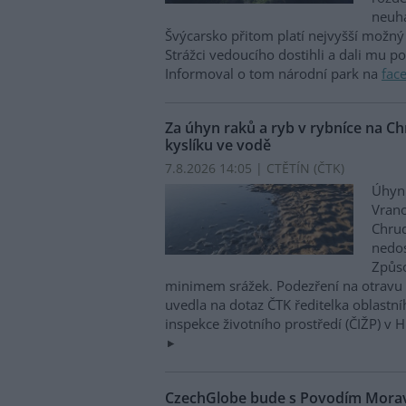
neuha
Švýcarsko přitom platí nejvyšší možný 
Strážci vedoucího dostihli a dali mu p
Informoval o tom národní park na
fac
Za úhyn raků a ryb v rybníce na 
kyslíku ve vodě
7.8.2026 14:05 | CTĚTÍN (
ČTK
)
Úhyn 
Vrano
Chru
nedos
Způso
minimem srážek. Podezření na otravu 
uvedla na dotaz ČTK ředitelka oblastn
inspekce životního prostředí (ČIŽP) v 
CzechGlobe bude s Povodím Moravy