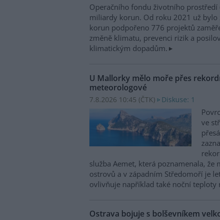
Operačního fondu životního prostředí
miliardy korun. Od roku 2021 už bylo 
korun podpořeno 776 projektů zaměře
změně klimatu, prevenci rizik a posilo
klimatickým dopadům.
U Mallorky mělo moře přes rekordn
meteorologové
7.8.2026 10:45 (
ČTK
)
Diskuse: 1
Povrc
ve st
přesá
zazn
reko
služba Aemet, která poznamenala, že 
ostrovů a v západním Středomoří je le
ovlivňuje například také noční teploty 
Ostrava bojuje s bolševníkem vel