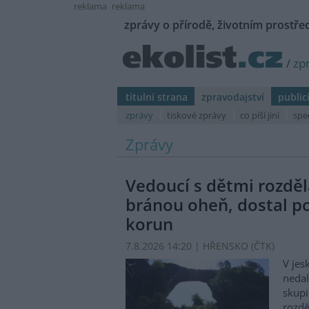
reklama
reklama
zprávy o přírodě, životním prostřed
/
zp
titulní strana
zpravodajství
public
zprávy
tiskové zprávy
co píší jiní
spe
Zprávy
Vedoucí s dětmi rozděl
bránou oheň, dostal p
korun
7.8.2026 14:20 | HŘENSKO (
ČTK
)
V jes
nedal
skupi
rozdě