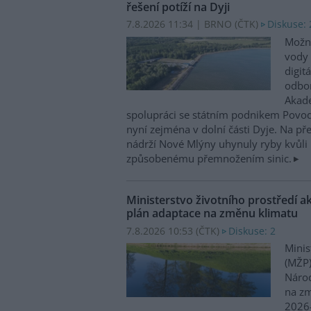
řešení potíží na Dyji
7.8.2026 11:34 | BRNO (
ČTK
)
Diskuse: 
Možn
vody 
digit
odbor
Akade
spolupráci se státním podnikem Povo
nyní zejména v dolní části Dyje. Na p
nádrží Nové Mlýny uhynuly ryby kvůli 
způsobenému přemnožením sinic.
Ministerstvo životního prostředí a
plán adaptace na změnu klimatu
7.8.2026 10:53 (
ČTK
)
Diskuse: 2
Minis
(MŽP)
Národ
na zm
2026–