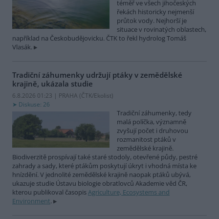
téměř ve všech jihočeských
řekách historicky nejmenší
průtok vody. Nejhorší je
situace v rovinatých oblastech,
například na Českobudějovicku. ČTK to řekl hydrolog Tomáš
Vlasák.
Tradiční záhumenky udržují ptáky v zemědělské
krajině, ukázala studie
6.8.2026 01:23 | PRAHA (
ČTK/Ekolist
)
Diskuse: 26
Tradiční záhumenky, tedy
malá políčka, významně
zvyšují počet i druhovou
rozmanitost ptáků v
zemědělské krajině.
Biodiverzitě prospívají také staré stodoly, otevřené půdy, pestré
zahrady a sady, které ptákům poskytují úkryt i vhodná místa ke
hnízdění. V jednolité zemědělské krajině naopak ptáků ubývá,
ukazuje studie Ústavu biologie obratlovců Akademie věd ČR,
kterou publikoval časopis
Agriculture, Ecosystems and
Environment
.