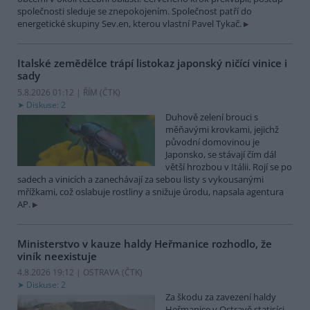
společnosti sleduje se znepokojením. Společnost patří do
energetické skupiny Sev.en, kterou vlastní Pavel Tykač.
Italské zemědělce trápí listokaz japonský ničící vinice i
sady
5.8.2026 01:12 | ŘÍM (
ČTK
)
Diskuse: 2
Duhově zelení brouci s
měňavými krovkami, jejichž
původní domovinou je
Japonsko, se stávají čím dál
větší hrozbou v Itálii. Rojí se po
sadech a vinicích a zanechávají za sebou listy s vykousanými
mřížkami, což oslabuje rostliny a snižuje úrodu, napsala agentura
AP.
Ministerstvo v kauze haldy Heřmanice rozhodlo, že
viník neexistuje
4.8.2026 19:12 | OSTRAVA (
ČTK
)
Diskuse: 2
Za škodu za zavezení haldy
Heřmanice v Ostravě statisíci