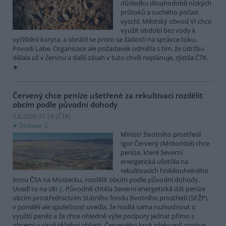
důsledku dlouhodobě nízkých
průtoků a suchého počasí
vyschl. Městský obvod VI chce
využít období bez vody k
vyčištění koryta, a obrátil se proto se žádostí na správce toku,
Povodí Labe. Organizace ale požadavek odmítla s tím, že údržbu
dělala už v červnu a další zásah v tuto chvíli neplánuje, zjistila ČTK.
Červený chce peníze ušetřené za rekultivaci rozdělit
obcím podle původní dohody
5.8.2026 01:29 (
ČTK
)
Diskuse: 2
Ministr životního prostředí
Igor Červený (Motoristé) chce
peníze, které Severní
energetická ušetřila na
rekultivacích hnědouhelného
lomu ČSA na Mostecku, rozdělit obcím podle původní dohody.
Uvedl to na síti
X
. Původně chtěla Severní energetická dát peníze
obcím prostřednictvím Státního fondu životního prostředí (SFŽP),
v pondělí ale společnost uvedla, že hodlá sama rozhodnout o
využití peněz a že chce ohledně výše podpory jednat přímo s
obcemi v okolí těžební oblasti. Červeného krok překvapil, postup