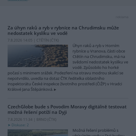
reklama
Za úhyn raků a ryb v rybníce na Chrudimsku může
nedostatek kyslíku ve vodě
7.8.2026 14:05 | CTĚTÍN (
ČTK
)
Úhyn raků a ryb v Horním
rybníce u Vranova, části obce
Ctětín na Chrudimsku, má na
svědomí nedostatek kyslíku ve
vodě. Způsobilo ho horké
počasí s minimem srážek. Podezření na otravu modrou skalicí se
nepotvrdilo, uvedla na dotaz ČTK ředitelka oblastního
inspektorátu České inspekce životního prostředí (ČIŽP) v Hradci
Králové Jana Štěpánková.
CzechGlobe bude s Povodím Moravy digitálně testovat
možná řešení potíží na Dyji
7.8.2026 11:34 | BRNO (
ČTK
)
Diskuse: 2
Možná řešení problémů s
ubýváním vody v Dyji budou