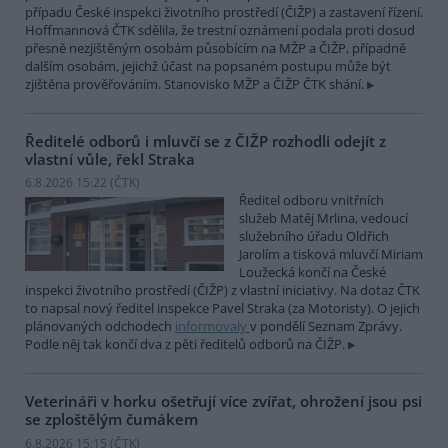
případu České inspekci životního prostředí (ČIŽP) a zastavení řízení.
Hoffmannová ČTK sdělila, že trestní oznámení podala proti dosud
přesně nezjištěným osobám působícím na MŽP a ČIŽP, případně
dalším osobám, jejichž účast na popsaném postupu může být
zjištěna prověřováním. Stanovisko MŽP a ČIŽP ČTK shání.
Ředitelé odborů i mluvčí se z ČIŽP rozhodli odejít z
vlastní vůle, řekl Straka
6.8.2026 15:22 (
ČTK
)
Ředitel odboru vnitřních
služeb Matěj Mrlina, vedoucí
služebního úřadu Oldřich
Jarolím a tisková mluvčí Miriam
Loužecká končí na České
inspekci životního prostředí (ČIŽP) z vlastní iniciativy. Na dotaz ČTK
to napsal nový ředitel inspekce Pavel Straka (za Motoristy). O jejich
plánovaných odchodech
informovaly
v pondělí Seznam Zprávy.
Podle něj tak končí dva z pěti ředitelů odborů na ČIŽP.
Veterináři v horku ošetřují více zvířat, ohrožení jsou psi
se zploštělým čumákem
6.8.2026 15:15 (
ČTK
)