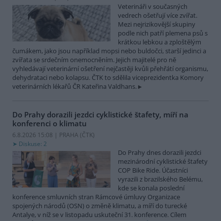
Veterináři v současných
vedrech ošetřují více zvířat.
Mezi nejrizikovější skupiny
podle nich patří plemena psů s
krátkou lebkou a zploštělým
čumákem, jako jsou například mopsi nebo buldočci, starší jedinci a
zvířata se srdečním onemocněním. Jejich majitelé pro ně
vyhledávají veterinární ošetření nejčastěji kvůli přehřátí organismu,
dehydrataci nebo kolapsu. ČTK to sdělila viceprezidentka Komory
veterinárních lékařů ČR Kateřina Valdhans.
Do Prahy dorazili jezdci cyklistické štafety, míří na
konferenci o klimatu
6.8.2026 15:08 | PRAHA (
ČTK
)
Diskuse: 2
Do Prahy dnes dorazili jezdci
mezinárodní cyklistické štafety
COP Bike Ride. Účastníci
vyrazili z brazilského Belému,
kde se konala poslední
konference smluvních stran Rámcové úmluvy Organizace
spojených národů (OSN) o změně klimatu, a míří do turecké
Antalye, v níž se v listopadu uskuteční 31. konference. Cílem