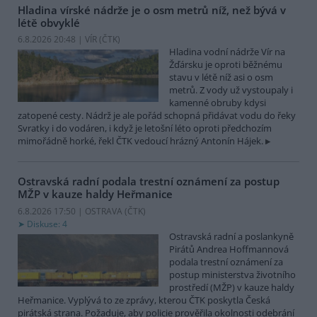
Hladina vírské nádrže je o osm metrů níž, než bývá v
létě obvyklé
6.8.2026 20:48 | VÍR (
ČTK
)
Hladina vodní nádrže Vír na
Žďársku je oproti běžnému
stavu v létě níž asi o osm
metrů. Z vody už vystoupaly i
kamenné obruby kdysi
zatopené cesty. Nádrž je ale pořád schopná přidávat vodu do řeky
Svratky i do vodáren, i když je letošní léto oproti předchozím
mimořádně horké, řekl ČTK vedoucí hrázný Antonín Hájek.
Ostravská radní podala trestní oznámení za postup
MŽP v kauze haldy Heřmanice
6.8.2026 17:50 | OSTRAVA (
ČTK
)
Diskuse: 4
Ostravská radní a poslankyně
Pirátů Andrea Hoffmannová
podala trestní oznámení za
postup ministerstva životního
prostředí (MŽP) v kauze haldy
Heřmanice. Vyplývá to ze zprávy, kterou ČTK poskytla Česká
pirátská strana. Požaduje, aby policie prověřila okolnosti odebrání