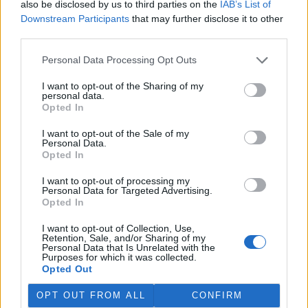
also be disclosed by us to third parties on the
IAB’s List of
Martina Kaňková. Případem se zabývá policie.
Downstream Participants
that may further disclose it to other
third parties.
Island vyhostí aktivisty bojující proti lovu velryb,
pronásledovali velrybáře
Personal Data Processing Opt Outs
5.8.2026 19:54 (
ČTK
)
I want to opt-out of the Sharing of my
Islandské úřady nařídily
personal data.
vyhoštění 21 aktivistů
Opted In
bojujících proti lovu velryb
poté, co minulý týden
I want to opt-out of the Sale of my
pobřežní stráž s policií zabavily
Personal Data.
jejich loď, která pronásledovala velrybářské plavidlo. Pasažéři lodi
Opted In
patřící nadaci kanadsko-amerického ekologického aktivisty Paula
Watsona jsou od té doby zadržováni v Reykjavíku. Sám Watson na
I want to opt-out of processing my
palubě nebyl. Píše o tom agentura AFP s odvoláním na islandskou
Personal Data for Targeted Advertising.
policii.
Opted In
I want to opt-out of Collection, Use,
Záchranná stanice v Praze přijímá kvůli vedrům více
Retention, Sale, and/or Sharing of my
Personal Data that Is Unrelated with the
volně žijících zvířat
Purposes for which it was collected.
5.8.2026 17:40 | PRAHA (
ČTK
)
Opted Out
Kvůli vysokým letním
teplotám pracovníci pražské
OPT OUT FROM ALL
CONFIRM
záchranné stanice pro volně