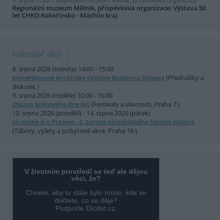
6. srpna 2026 |
Regionální muzeum Mělník, příspěvková organizace
Regionální muzeum Mělník, příspěvková organizace: Výstava 50
let CHKO Kokořínsko - Máchův kraj
kalendář akcí
8. srpna 2026 (sobota) 14:00 - 15:00
Komentované prohlídky výstavy Rostlinná Odysea
(Přednášky a
diskuse, )
9. srpna 2026 (neděle) 10:00 - 16:00
Oslava Světového dne lvů
(Festivaly a slavnosti, Praha 7 )
10. srpna 2026 (pondělí) - 14. srpna 2026 (pátek)
Hrajeme si v Pralese - 2. turnus příměstského letního tábora
(Tábory, výlety a pobytové akce, Praha 19 )