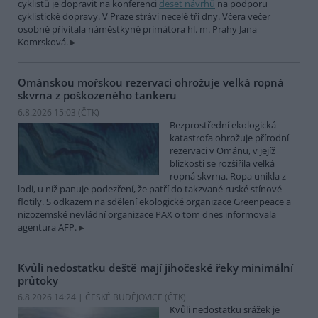
cyklistů je dopravit na konferenci
deset návrhů
na podporu
cyklistické dopravy. V Praze stráví necelé tři dny. Včera večer
osobně přivítala náměstkyně primátora hl. m. Prahy Jana
Komrsková.
Ománskou mořskou rezervaci ohrožuje velká ropná
skvrna z poškozeného tankeru
6.8.2026 15:03 (
ČTK
)
Bezprostřední ekologická
katastrofa ohrožuje přírodní
rezervaci v Ománu, v jejíž
blízkosti se rozšířila velká
ropná skvrna. Ropa unikla z
lodi, u níž panuje podezření, že patří do takzvané ruské stínové
flotily. S odkazem na sdělení ekologické organizace Greenpeace a
nizozemské nevládní organizace PAX o tom dnes informovala
agentura AFP.
Kvůli nedostatku deště mají jihočeské řeky minimální
průtoky
6.8.2026 14:24 | ČESKÉ BUDĚJOVICE (
ČTK
)
Kvůli nedostatku srážek je