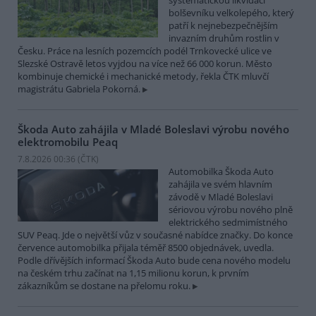
systematickou likvidací
bolševníku velkolepého, který
patří k nejnebezpečnějším
invazním druhům rostlin v
Česku. Práce na lesních pozemcích podél Trnkovecké ulice ve
Slezské Ostravě letos vyjdou na více než 66 000 korun. Město
kombinuje chemické i mechanické metody, řekla ČTK mluvčí
magistrátu Gabriela Pokorná.
Škoda Auto zahájila v Mladé Boleslavi výrobu nového
elektromobilu Peaq
7.8.2026 00:36 (
ČTK
)
Automobilka Škoda Auto
zahájila ve svém hlavním
závodě v Mladé Boleslavi
sériovou výrobu nového plně
elektrického sedmimístného
SUV Peaq. Jde o největší vůz v současné nabídce značky. Do konce
července automobilka přijala téměř 8500 objednávek, uvedla.
Podle dřívějších informací Škoda Auto bude cena nového modelu
na českém trhu začínat na 1,15 milionu korun, k prvním
zákazníkům se dostane na přelomu roku.