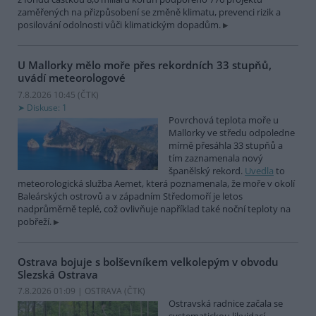
zaměřených na přizpůsobení se změně klimatu, prevenci rizik a
posilování odolnosti vůči klimatickým dopadům.
U Mallorky mělo moře přes rekordních 33 stupňů,
uvádí meteorologové
7.8.2026 10:45 (
ČTK
)
Diskuse: 1
Povrchová teplota moře u
Mallorky ve středu odpoledne
mírně přesáhla 33 stupňů a
tím zaznamenala nový
španělský rekord.
Uvedla
to
meteorologická služba Aemet, která poznamenala, že moře v okolí
Baleárských ostrovů a v západním Středomoří je letos
nadprůměrně teplé, což ovlivňuje například také noční teploty na
pobřeží.
Ostrava bojuje s bolševníkem velkolepým v obvodu
Slezská Ostrava
7.8.2026 01:09 | OSTRAVA (
ČTK
)
Ostravská radnice začala se