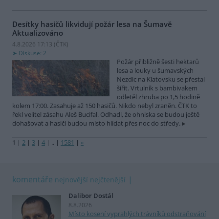
Desítky hasičů likvidují požár lesa na Šumavě
Aktualizováno
4.8.2026 17:13 (
ČTK
)
Diskuse: 2
Požár přibližně šesti hektarů
lesa a louky u šumavských
Nezdic na Klatovsku se přestal
šířit. Vrtulník s bambivakem
odletěl zhruba po 1,5 hodině
kolem 17:00. Zasahuje až 150 hasičů. Nikdo nebyl zraněn. ČTK to
řekl velitel zásahu Aleš Bucifal. Odhadl, že ohniska se budou ještě
dohašovat a hasiči budou místo hlídat přes noc do středy.
1
|
2
|
3
|
4
|
..
|
1581
|
»
komentáře
nejnovější
nejčtenější
Dalibor Dostál
8.8.2026
Místo kosení vyprahlých trávníků odstraňování