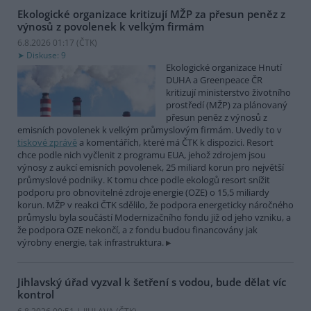
Ekologické organizace kritizují MŽP za přesun peněz z
výnosů z povolenek k velkým firmám
6.8.2026 01:17 (
ČTK
)
Diskuse: 9
Ekologické organizace Hnutí
DUHA a Greenpeace ČR
kritizují ministerstvo životního
prostředí (MŽP) za plánovaný
přesun peněz z výnosů z
emisních povolenek k velkým průmyslovým firmám. Uvedly to v
tiskové zprávě
a komentářích, které má ČTK k dispozici. Resort
chce podle nich vyčlenit z programu EUA, jehož zdrojem jsou
výnosy z aukcí emisních povolenek, 25 miliard korun pro největší
průmyslové podniky. K tomu chce podle ekologů resort snížit
podporu pro obnovitelné zdroje energie (OZE) o 15,5 miliardy
korun. MŽP v reakci ČTK sdělilo, že podpora energeticky náročného
průmyslu byla součástí Modernizačního fondu již od jeho vzniku, a
že podpora OZE nekončí, a z fondu budou financovány jak
výrobny energie, tak infrastruktura.
Jihlavský úřad vyzval k šetření s vodou, bude dělat víc
kontrol