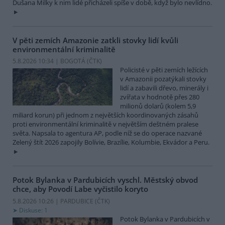
Dušana Milky k nim lidé přicházeli spíše v době, když bylo nevlídno.
V pěti zemích Amazonie zatkli stovky lidí kvůli
environmentální kriminalitě
5.8.2026 10:34 | BOGOTÁ (
ČTK
)
Policisté v pěti zemích ležících
v Amazonii pozatýkali stovky
lidí a zabavili dřevo, minerály i
zvířata v hodnotě přes 280
milionů dolarů (kolem 5,9
miliard korun) při jednom z největších koordinovaných zásahů
proti environmentální kriminalitě v největším deštném pralese
světa. Napsala to agentura AP, podle níž se do operace nazvané
Zelený štít 2026 zapojily Bolívie, Brazílie, Kolumbie, Ekvádor a Peru.
Potok Bylanka v Pardubicích vyschl. Městský obvod
chce, aby Povodí Labe vyčistilo koryto
5.8.2026 10:26 | PARDUBICE (
ČTK
)
Diskuse: 1
Potok Bylanka v Pardubicích v