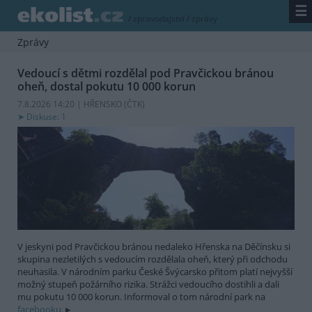
☰
/
zpravodajství
/
zprávy
Zprávy
Vedoucí s dětmi rozdělal pod Pravčickou bránou
oheň, dostal pokutu 10 000 korun
7.8.2026 14:20 | HŘENSKO (
ČTK
)
Diskuse: 1
V jeskyni pod Pravčickou bránou nedaleko Hřenska na Děčínsku si
skupina nezletilých s vedoucím rozdělala oheň, který při odchodu
neuhasila. V národním parku České Švýcarsko přitom platí nejvyšší
možný stupeň požárního rizika. Strážci vedoucího dostihli a dali
mu pokutu 10 000 korun. Informoval o tom národní park na
facebooku.