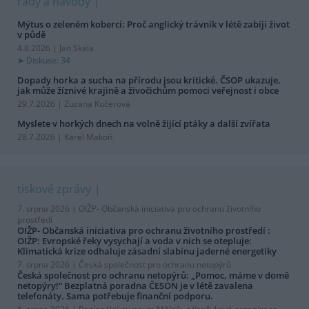
rady a návody
Mýtus o zeleném koberci: Proč anglický trávník v létě zabíjí život
v půdě
4.8.2026 | Jan Skala
Diskuse: 34
Dopady horka a sucha na přírodu jsou kritické. ČSOP ukazuje,
jak může žíznivé krajině a živočichům pomoci veřejnost i obce
29.7.2026 | Zuzana Kučerová
Myslete v horkých dnech na volně žijící ptáky a další zvířata
28.7.2026 | Karel Makoň
tiskové zprávy
7. srpna 2026 |
OIŽP- Občanská iniciativa pro ochranu životního
prostředí
OIŽP- Občanská iniciativa pro ochranu životního prostředí :
OIŽP: Evropské řeky vysychají a voda v nich se otepluje:
Klimatická krize odhaluje zásadní slabinu jaderné energetiky
7. srpna 2026 |
Česká společnost pro ochranu netopýrů
Česká společnost pro ochranu netopýrů: „Pomoc, máme v domě
netopýry!“ Bezplatná poradna ČESON je v létě zavalena
telefonáty. Sama potřebuje finanční podporu.