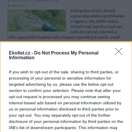
6.8.2026 00:51 | JIHLAVA (
ČTK
)
Diskuse: 1
Vodoprávní úřad v Jihlavě
vyzval obyvatele a podnikatele
v regionu, aby šetřili vodou.
Omezit mají zejména mytí aut,
zalévání zahrad, trávníků a
hřišť, napouštění bazénů nebo kropení zpevněných ploch, uvedl
mluvčí radnice Radovan Daněk. Úřad podle něj bude víc
kontrolovat povolené odběry. Výzva k šetření vodou platí pro
Ekolist.cz -
Do Not Process My Personal
všechny obce spadající pod Jihlavu jako obec s rozšířenou
Information
působností.
If you wish to opt-out of the sale, sharing to third parties, or
Celníci odhalili gang překupníků papoušků, zajistili
processing of your personal or sensitive information for
stovku ptáků
targeted advertising by us, please use the below opt-out
5.8.2026 20:13 (
ČTK
)
section to confirm your selection. Please note that after your
Celníci odhalili gang
opt-out request is processed you may continue seeing
překupníků chráněných druhů
interest-based ads based on personal information utilized by
papoušků působící v několika
krajích a zajistili asi stovku
us or personal information disclosed to third parties prior to
ptáků. S odchytem a
your opt-out. You may separately opt-out of the further
zajištěním zvířat celníkům pomohly zoo v Praze, Zlíně a Ostravě. V
disclosure of your personal information by third parties on the
ostravské zahradě také papoušci nalezli dočasné útočiště. V
IAB’s list of downstream participants. This information may
tiskové zprávě na
webu
celníků to oznámila mluvčí Celní správy ČR