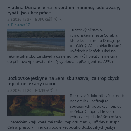
Hladina Dunaje je na rekordním minimu; lodě uvázly,
rybáři jsou bez práce
5.8.2026 15:37 | BUKUREŠŤ (
ČTK
)
Diskuse: 17
Turistický přístav v
rumunském městě Corabia,
které leží na břehu Dunaje, je
opuštěný. Až na několik člunů
uvázlých v řasách. Hladina
řeky je tak nízko, že plavidla už nemohou kvůli písčitým mělčinám
do přístavu vplouvat ani z něj vyplouvat, píše agentura AFP.
Bozkovské jeskyně na Semilsku zažívají za tropických
teplot nečekaný nápor
5.8.2026 11:20 | BOZKOV (
ČTK
)
Bozkovské dolomitové jeskyně
na Semilsku zažívají za
současných tropických teplot
nečekaný nápor. Jde sice o
jedno z nejchladnějších míst v
Libereckém kraji, které má stálou teplotu mezi 7,5 až devíti stupni
Celsia, přesto v minulosti podle vedoucího Bozkovských jeskyní