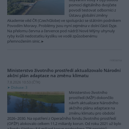
pomocí digitálního dvojčete
povodí testovat odborníci z
Ústavu globální změny
Akademie věd ČR (CzechGlobe) ve spolupráci se státním podnikem
Povodím Moravy. Problémy jsou nyní zejména v dolní části Dyje.
Na přelomu června a července pod nádrží Nové Mlýny uhynuly
ryby kvůli nedostatku kyslíku ve vodě způsobenému
přemnožením sinic.
reklama
Ministerstvo životního prostředí aktualizovalo Národní
akční plán adaptace na změnu klimatu
7.8.2026 10:53 (
ČTK
)
Diskuse: 3
Ministerstvo životního
prostředí (MŽP) dokončilo
návrh aktualizace Národního
akčního plánu adaptace na
změnu klimatu pro období
2026–2030. Na opatření z Operačního fondu životního prostředí
(OPŽP) alokovalo celkem 11,2 miliardy korun. Od roku 2021 už bylo
z fondu částkou 8,6 miliard korun podpořeno 776 projektů