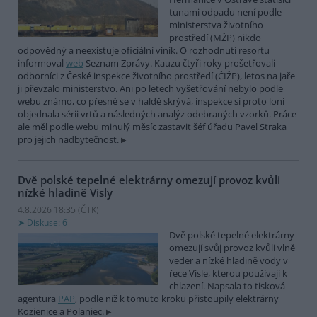
tunami odpadu není podle
ministerstva životního
prostředí (MŽP) nikdo
odpovědný a neexistuje oficiální viník. O rozhodnutí resortu
informoval
web
Seznam Zprávy. Kauzu čtyři roky prošetřovali
odborníci z České inspekce životního prostředí (ČIŽP), letos na jaře
ji převzalo ministerstvo. Ani po letech vyšetřování nebylo podle
webu známo, co přesně se v haldě skrývá, inspekce si proto loni
objednala sérii vrtů a následných analýz odebraných vzorků. Práce
ale měl podle webu minulý měsíc zastavit šéf úřadu Pavel Straka
pro jejich nadbytečnost.
Dvě polské tepelné elektrárny omezují provoz kvůli
nízké hladině Visly
4.8.2026 18:35 (
ČTK
)
Diskuse: 6
Dvě polské tepelné elektrárny
omezují svůj provoz kvůli vlně
veder a nízké hladině vody v
řece Visle, kterou používají k
chlazení. Napsala to tisková
agentura
PAP
, podle níž k tomuto kroku přistoupily elektrárny
Kozienice a Polaniec.