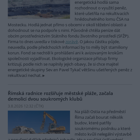
energetická hodlá sama
rozhodnout o využití peněz,
které ušetřila na rekultivacích
hnědouhelného lomu ČSA na
Mostecku. Hodlá jednat přímo s obcemi v okolí těžební oblasti a
dohodnout se na podpoře s nimi. Původně chtěla peníze dát
obcím prostřednictvím Státního fondu životního prostředí (SFŽP).
Firma to dnes uvedla v tiskové
zprávě
. O jakou částku půjde,
neuvedla, podle předchozích informací by to měly být stamiliony
korun. Fond se nechtěl k prohlášení ani k avizovaným krokům
společnosti vyjadřovat. Ekologické organizace přístup firmy
kritizují, podle nich se naplnily jejich obavy, že si chce majitel
energetické skupiny Sev.en Pavel Tykač většinu ušetřených peněz z
rekultivací nechat.
Římská radnice rozšiřuje městské pláže, začala
demolicí dvou soukromých klubů
3.8.2026 12:32 (
ČTK
)
Na pláži Ostia na předměstí
Říma začali bourat několik
budov, které patřily
soukromému podniku a které
město kvůli nelegální výstavbě
a porušení dalších předpisů zabavilo. Jde o součást úsilí vedení