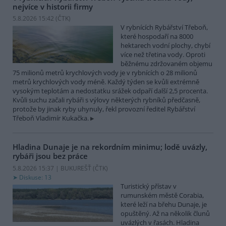
nejvíce v historii firmy
5.8.2026 15:42 (
ČTK
)
V rybnících Rybářství Třeboň,
které hospodaří na 8000
hektarech vodní plochy, chybí
více než třetina vody. Oproti
běžnému zdržovaném objemu
75 milionů metrů krychlových vody je v rybnících o 28 milionů
metrů krychlových vody méně. Každý týden se kvůli extrémně
vysokým teplotám a nedostatku srážek odpaří další 2,5 procenta.
Kvůli suchu začali rybáři s výlovy některých rybníků předčasně,
protože by jinak ryby uhynuly, řekl provozní ředitel Rybářství
Třeboň Vladimír Kukačka.
Hladina Dunaje je na rekordním minimu; lodě uvázly,
rybáři jsou bez práce
5.8.2026 15:37 | BUKUREŠŤ (
ČTK
)
Diskuse: 13
Turistický přístav v
rumunském městě Corabia,
které leží na břehu Dunaje, je
opuštěný. Až na několik člunů
uvázlých v řasách. Hladina