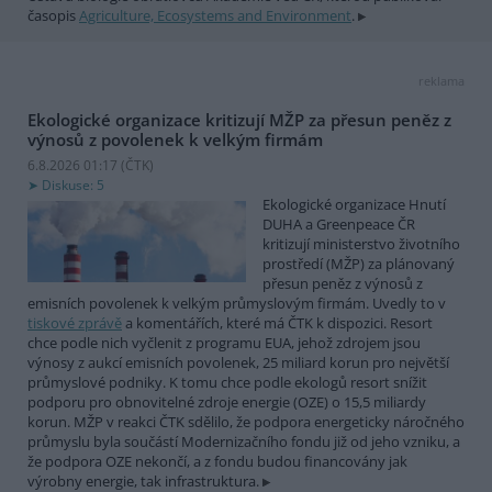
časopis
Agriculture, Ecosystems and Environment
.
reklama
Ekologické organizace kritizují MŽP za přesun peněz z
výnosů z povolenek k velkým firmám
6.8.2026 01:17 (
ČTK
)
Diskuse: 5
Ekologické organizace Hnutí
DUHA a Greenpeace ČR
kritizují ministerstvo životního
prostředí (MŽP) za plánovaný
přesun peněz z výnosů z
emisních povolenek k velkým průmyslovým firmám. Uvedly to v
tiskové zprávě
a komentářích, které má ČTK k dispozici. Resort
chce podle nich vyčlenit z programu EUA, jehož zdrojem jsou
výnosy z aukcí emisních povolenek, 25 miliard korun pro největší
průmyslové podniky. K tomu chce podle ekologů resort snížit
podporu pro obnovitelné zdroje energie (OZE) o 15,5 miliardy
korun. MŽP v reakci ČTK sdělilo, že podpora energeticky náročného
průmyslu byla součástí Modernizačního fondu již od jeho vzniku, a
že podpora OZE nekončí, a z fondu budou financovány jak
výrobny energie, tak infrastruktura.