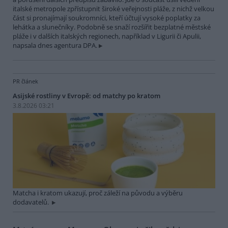
italské metropole zpřístupnit široké veřejnosti pláže, z nichž velkou
část si pronajímají soukromníci, kteří účtují vysoké poplatky za
lehátka a slunečníky. Podobně se snaží rozšířit bezplatné městské
pláže i v dalších italských regionech, například v Ligurii či Apulii,
napsala dnes agentura DPA.
PR článek
Asijské rostliny v Evropě: od matchy po kratom
3.8.2026 03:21
Matcha i kratom ukazují, proč záleží na původu a výběru
dodavatelů.