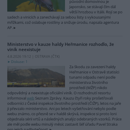
původní domovinou je
Japonsko, se stávají čím dál
větší hrozbou v Itálii. Rojí se po
sadech a vinicích a zanechávají za sebou listy s vykousanými
mřížkami, což oslabuje rostliny a snižuje úrodu, napsala agentura
AP.
Ministerstvo v kauze haldy Heřmanice rozhodlo, že
viník neexistuje
4.8.2026 19:12 | OSTRAVA (
ČTK
)
Diskuse: 1
Za škodu za zavezení haldy
Heřmanice v Ostravě statisíci
tunami odpadu není podle
ministerstva životního
prostředí (MŽP) nikdo
odpovědný a neexistuje oficiální viník. O rozhodnutí resortu
informoval
web
Seznam Zprávy. Kauzu čtyři roky prošetřovali
odborníci z České inspekce životního prostředí (ČIŽP), letos na jaře
ji převzalo ministerstvo. Ani po letech vyšetřování nebylo podle
webu známo, co přesně se v haldě skrývá, inspekce si proto loni
objednala sérii vrtů a následných analýz odebraných vzorků. Práce
ale měl podle webu minulý měsíc zastavit šéf úřadu Pavel Straka
pro jejich nadbytečnost.