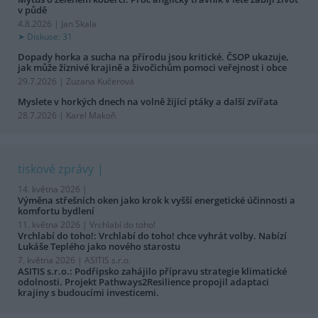
v půdě
4.8.2026 | Jan Skala
Diskuse: 31
Dopady horka a sucha na přírodu jsou kritické. ČSOP ukazuje,
jak může žíznivé krajině a živočichům pomoci veřejnost i obce
29.7.2026 | Zuzana Kučerová
Myslete v horkých dnech na volně žijící ptáky a další zvířata
28.7.2026 | Karel Makoň
tiskové zprávy
14. května 2026 |
Výměna střešních oken jako krok k vyšší energetické účinnosti a
komfortu bydlení
11. května 2026 |
Vrchlabí do toho!
Vrchlabí do toho!: Vrchlabí do toho! chce vyhrát volby. Nabízí
Lukáše Teplého jako nového starostu
7. května 2026 |
ASITIS s.r.o.
ASITIS s.r.o.: Podřipsko zahájilo přípravu strategie klimatické
odolnosti. Projekt Pathways2Resilience propojil adaptaci
krajiny s budoucími investicemi.