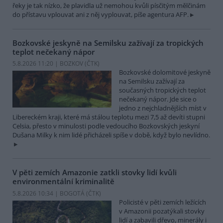
řeky je tak nízko, že plavidla už nemohou kvůli písčitým mělčinám
do přístavu vplouvat ani z něj vyplouvat, píše agentura AFP.
Bozkovské jeskyně na Semilsku zažívají za tropických
teplot nečekaný nápor
5.8.2026 11:20 | BOZKOV (
ČTK
)
Bozkovské dolomitové jeskyně
na Semilsku zažívají za
současných tropických teplot
nečekaný nápor. Jde sice o
jedno z nejchladnějších míst v
Libereckém kraji, které má stálou teplotu mezi 7,5 až devíti stupni
Celsia, přesto v minulosti podle vedoucího Bozkovských jeskyní
Dušana Milky k nim lidé přicházeli spíše v době, když bylo nevlídno.
V pěti zemích Amazonie zatkli stovky lidí kvůli
environmentální kriminalitě
5.8.2026 10:34 | BOGOTÁ (
ČTK
)
Policisté v pěti zemích ležících
v Amazonii pozatýkali stovky
lidí a zabavili dřevo, minerály i