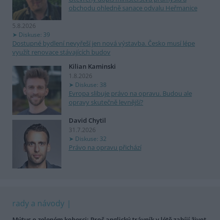
obchodu ohledně sanace odvalu Heřmanice
5.8.2026
Diskuse: 39
Dostupné bydlení nevyřeší jen nová výstavba. Česko musí lépe
využít renovace stávajících budov
Kilian Kaminski
1.8.2026
Diskuse: 38
Evropa slibuje právo na opravu. Budou ale
opravy skutečně levnější?
David Chytil
31.7.2026
Diskuse: 32
Právo na opravu přichází
rady a návody
Mýtus o zeleném koberci: Proč anglický trávník v létě zabíjí život