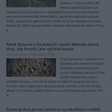
zvířata v hodnotě přes 280
milionů dolarů (kolem 5,9
miliard korun) při jednom z největších koordinovaných zásahů
proti environmentální kriminalitě v největším deštném pralese
světa. Napsala to agentura AP, podle níž se do operace nazvané
Zelený štít 2026 zapojily Bolívie, Brazílie, Kolumbie, Ekvádor a Peru.
Potok Bylanka v Pardubicích vyschl. Městský obvod
chce, aby Povodí Labe vyčistilo koryto
5.8.2026 10:26 | PARDUBICE (
ČTK
)
Potok Bylanka v Pardubicích v
důsledku dlouhodobě nízkých
průtoků a suchého počasí
vyschl. Městský obvod VI chce
využít období bez vody k
vyčištění koryta, a obrátil se proto se žádostí na správce toku,
Povodí Labe. Organizace ale požadavek odmítla s tím, že údržbu
dělala už v červnu a další zásah v tuto chvíli neplánuje, zjistila ČTK.
Červený chce peníze ušetřené za rekultivaci rozdělit