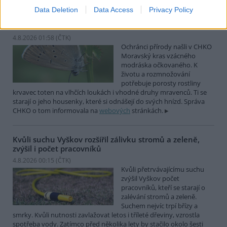
Data Deletion
Data Access
Privacy Policy
Ochránci přírody našli v Moravském krasu vzácného
modráska očkovaného
4.8.2026 01:58 (
ČTK
)
Ochránci přírody našli v CHKO
Moravský kras vzácného
modráska očkovaného. K
životu a rozmnožování
potřebuje porosty rostliny
krvavec toten na vlhčích loukách i vhodné druhy mravenců. Ti se
starají o jeho housenky, které si odnášejí do svých hnízd. Správa
CHKO o tom informovala na
webových
stránkách.
Kvůli suchu Vyškov rozšířil zálivku stromů a zeleně,
zvýšil i počet pracovníků
4.8.2026 00:15 (
ČTK
)
Kvůli přetrvávajícímu suchu
zvýšil Vyškov počet
pracovníků, kteří se starají o
zalévání stromů a zeleně.
Suchem nejvíc trpí břízy a
smrky. Kvůli nutnosti zavlažovat letos i tříleté dřeviny, vzrostla
spotřeba vody. Zatímco před několika lety by stačilo okolo šesti