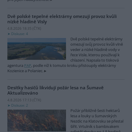
Dvě polské tepelné elektrárny omezují provoz kvůli
nízké hladině Visly
4.8.2026 18:35 (
ČTK
)
Diskuse: 4
Dvě polské tepelné elektrárny
omezují svůj provoz kvůli vlně
veder a nízké hladině vody v
řece Visle, kterou používají k
chlazení. Napsala to tisková
agentura
PAP
, podle níž k tomuto kroku přistoupily elektrárny
Kozienice a Polaniec.
Desítky hasičů likvidují požár lesa na Šumavě
Aktualizováno
4.8.2026 17:13 (
ČTK
)
Diskuse: 2
Požár přibližně šesti hektarů
lesa a louky u šumavských
Nezdic na Klatovsku se přestal
šířit. Vrtulník s bambivakem
odletěl zhruba po 1,5 hodině