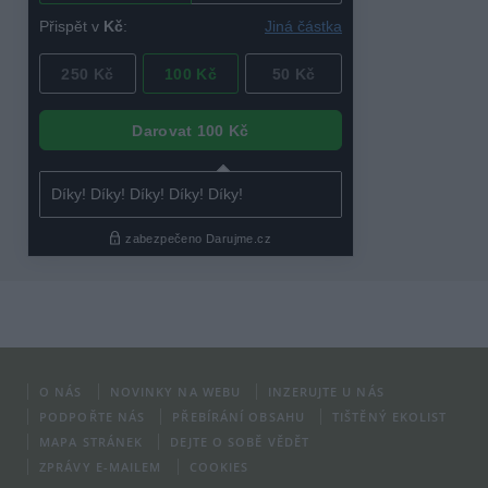
O NÁS
NOVINKY NA WEBU
INZERUJTE U NÁS
PODPOŘTE NÁS
PŘEBÍRÁNÍ OBSAHU
TIŠTĚNÝ EKOLIST
MAPA STRÁNEK
DEJTE O SOBĚ VĚDĚT
ZPRÁVY E-MAILEM
COOKIES