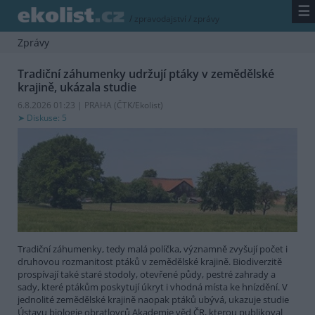
☰
/
zpravodajství
/
zprávy
Zprávy
Tradiční záhumenky udržují ptáky v zemědělské
krajině, ukázala studie
6.8.2026 01:23 | PRAHA (
ČTK/Ekolist
)
Diskuse: 5
Tradiční záhumenky, tedy malá políčka, významně zvyšují počet i
druhovou rozmanitost ptáků v zemědělské krajině. Biodiverzitě
prospívají také staré stodoly, otevřené půdy, pestré zahrady a
sady, které ptákům poskytují úkryt i vhodná místa ke hnízdění. V
jednolité zemědělské krajině naopak ptáků ubývá, ukazuje studie
Ústavu biologie obratlovců Akademie věd ČR, kterou publikoval