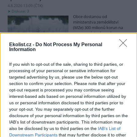
4.8.2026 13:09 (
ČTK
)
Diskuse: 3
Obce dostanou od
ministerstva zemědělství
(MZe) 300 milionů korun na
opravu, výstavbu nebo
odbahnění malých vodních
nádrží. Žádost o dotace mohou podávat od 7. září do 7. října.
Ekolist.cz -
Do Not Process My Personal
Information
Hospodářským zvířatům pomáhají při vedrech remízky
If you wish to opt-out of the sale, sharing to third parties, or
i kamenné stáje
processing of your personal or sensitive information for
4.8.2026 12:52 (
ČTK
)
targeted advertising by us, please use the below opt-out
Hospodářská zvířata na jihu
section to confirm your selection. Please note that after your
Čech se při tropických
opt-out request is processed you may continue seeing
teplotách ochlazují v
remízkách i kamenných stájích.
interest-based ads based on personal information utilized by
Někteří jihočeští farmáři
us or personal information disclosed to third parties prior to
vypouštějí krávy, ovce či koně na pastviny v noci a v největších
your opt-out. You may separately opt-out of the further
vedrech je nechávají uvnitř chladnějších budov. Kvůli suchu
disclosure of your personal information by third parties on the
neroste na loukách tráva a zemědělci musí dobytek přikrmovat
IAB’s list of downstream participants. This information may
zásobami sena na zimu. Vysychají zdroje vody a rostou náklady na
also be disclosed by us to third parties on the
IAB’s List of
její dopravu i na elektřinu na ochlazování zvířat, zjistila ČTK.
Downstream Participants
that may further disclose it to other