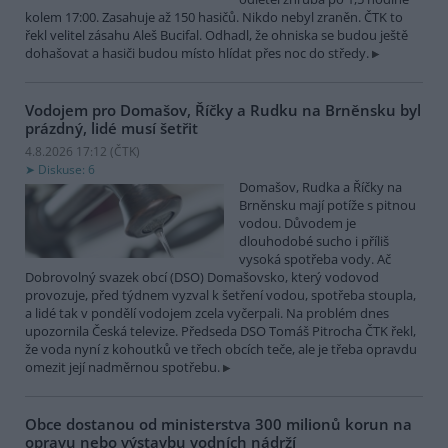
kolem 17:00. Zasahuje až 150 hasičů. Nikdo nebyl zraněn. ČTK to
řekl velitel zásahu Aleš Bucifal. Odhadl, že ohniska se budou ještě
dohašovat a hasiči budou místo hlídat přes noc do středy.
Vodojem pro Domašov, Říčky a Rudku na Brněnsku byl
prázdný, lidé musí šetřit
4.8.2026 17:12 (
ČTK
)
Diskuse: 6
Domašov, Rudka a Říčky na
Brněnsku mají potíže s pitnou
vodou. Důvodem je
dlouhodobé sucho i příliš
vysoká spotřeba vody. Ač
Dobrovolný svazek obcí (DSO) Domašovsko, který vodovod
provozuje, před týdnem vyzval k šetření vodou, spotřeba stoupla,
a lidé tak v pondělí vodojem zcela vyčerpali. Na problém dnes
upozornila Česká televize. Předseda DSO Tomáš Pitrocha ČTK řekl,
že voda nyní z kohoutků ve třech obcích teče, ale je třeba opravdu
omezit její nadměrnou spotřebu.
Obce dostanou od ministerstva 300 milionů korun na
opravu nebo výstavbu vodních nádrží