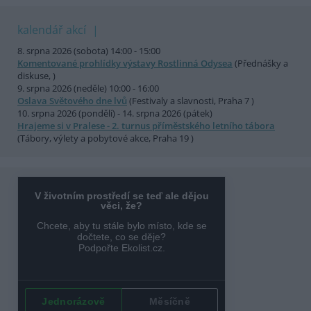
kalendář akcí
8. srpna 2026 (sobota) 14:00 - 15:00
Komentované prohlídky výstavy Rostlinná Odysea
(Přednášky a
diskuse, )
9. srpna 2026 (neděle) 10:00 - 16:00
Oslava Světového dne lvů
(Festivaly a slavnosti, Praha 7 )
10. srpna 2026 (pondělí) - 14. srpna 2026 (pátek)
Hrajeme si v Pralese - 2. turnus příměstského letního tábora
(Tábory, výlety a pobytové akce, Praha 19 )