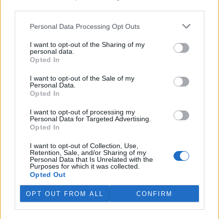
third parties.
V Japonsku, které bojuje s extrémními vedry, uhynuly
tři lvice, píše BBC News
Personal Data Processing Opt Outs
4.8.2026 12:42 (
ČTK
)
Diskuse: 2
I want to opt-out of the Sharing of my
personal data.
Tři lvice v zoologické zahradě v
Opted In
japonském Tokiu uhynuly
pravděpodobně v důsledku
I want to opt-out of the Sale of my
horka. Japonsko se toto léto
Personal Data.
potýká s vlnami extrémních
Opted In
veder, napsal zpravodajský server
BBC News
.
I want to opt-out of processing my
Personal Data for Targeted Advertising.
Ghanský parlament schválil přísný zákon na ochranu
Opted In
kakaových plantáží
4.8.2026 12:39 (
ČTK
)
I want to opt-out of Collection, Use,
Retention, Sale, and/or Sharing of my
Ghanský parlament schválil
Personal Data that Is Unrelated with the
zákon, podle kterého místním
Purposes for which it was collected.
farmářům hrozí až 20 let
Opted Out
vězení, pokud bez souhlasu
úřadů přemění svou kakaovou
OPT OUT FROM ALL
CONFIRM
plantáž na jiný účel. Informovala o tom agentura AP; zákon nyní
čeká na podpis prezidenta Johna Mahamy.