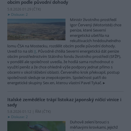
obcím podle původní dohody
5.8.2026 01:29 (
ČTK
)
Diskuse: 2
Ministr životního prostředí
Igor Červený (Motoristé) chce
peníze, které Severní
energetická ušetřila na
rekultivacích hnědouhelného
lomu ČSA na Mostecku, rozdělit obcím podle původní dohody.
Uvedl to na síti
X
. Původně chtěla Severní energetická dát peníze
obcím prostřednictvím Státního fondu životního prostředí (SFŽP),
v pondělí ale společnost uvedla, že hodlá sama rozhodnout o
využití peněz a že chce ohledně výše podpory jednat přímo s
obcemi v okolí těžební oblasti. Červeného krok překvapil, postup
společnosti sleduje se znepokojením. Společnost patří do
energetické skupiny Sev.en, kterou vlastní Pavel Tykač.
Italské zemědělce trápí listokaz japonský ničící vinice i
sady
5.8.2026 01:12 | ŘÍM (
ČTK
)
Diskuse: 2
Duhově zelení brouci s
měňavými krovkami, jejichž