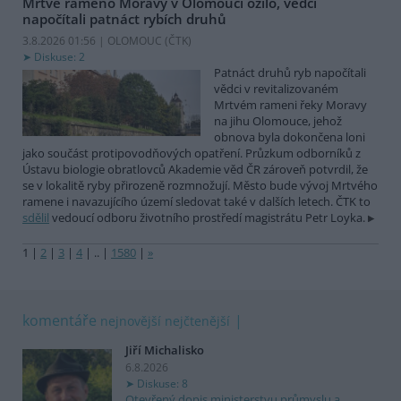
Mrtvé rameno Moravy v Olomouci ožilo, vědci
napočítali patnáct rybích druhů
3.8.2026 01:56 | OLOMOUC (
ČTK
)
Diskuse: 2
Patnáct druhů ryb napočítali
vědci v revitalizovaném
Mrtvém rameni řeky Moravy
na jihu Olomouce, jehož
obnova byla dokončena loni
jako součást protipovodňových opatření. Průzkum odborníků z
Ústavu biologie obratlovců Akademie věd ČR zároveň potvrdil, že
se v lokalitě ryby přirozeně rozmnožují. Město bude vývoj Mrtvého
ramene i navazujícího území sledovat také v dalších letech. ČTK to
sdělil
vedoucí odboru životního prostředí magistrátu Petr Loyka.
1
|
2
|
3
|
4
|
..
|
1580
|
»
komentáře
nejnovější
nejčtenější
Jiří Michalisko
6.8.2026
Diskuse: 8
Otevřený dopis ministerstvu průmyslu a