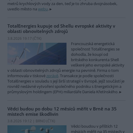
metrů krychlových vody za den, teď je to zhruba dvojnásobek,
uvedlo město na
webu
.
TotalEnergies kupuje od Shellu evropské aktivity v
oblasti obnovitelných zdrojů
3.8.2026 19:17 (
ČTK
)
Francouzská energetická
společnost TotalEnergies se
dohodla, že koupí od
britského konkurenta Shell
veškeré jeho evropské aktivity
v oblasti obnovitelných zdrojů energie na pevnině. Firma o tom
informovala v tiskové
zprávě
. Transakce je podle společnosti
TotalEnergies v souladu s její širší strategií v Evropě, jejíž součástí je
rovněž nedávné vytvoření společného podniku s Energetickým a
průmyslovým holdingem (EPH) miliardáře Daniela Křetínského.
Vědci budou po dobu 12 měsíců měřit v Brně na 35
místech emise škodlivin
3.8.2026 19:12 | BRNO (
ČTK
)
Vědci boudou v příštích 12
měsících měřit na 35 místech v