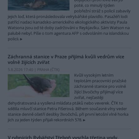
poté, co minulý týden
pobřežní stráž s policií zabavily
jejich loď, která pronásledovala velrybářské plavidlo. Pasažéři lodi
patřící nadaci kanadsko-amerického ekologického aktivisty Paula
Watsona jsou od té doby zadržováni v Reykjavíku. Sám Watson na
palubě nebyl. Píše o tom agentura AFP s odvoláním na islandskou
policii.
Záchranná stanice v Praze přijímá kvůli vedrům více
volně žijících zvířat
5.8.2026 17:40 | PRAHA (
ČTK
)
Kvůli vysokým letním
teplotám pracovníci pražské
záchranné stanice pro volně
žijící živočichy přijímají více
zvířat, nejčastěji
dehydratovaná a vysílená mláďata ptáků nebo veverek. ČTK to
sdělila mluvčí stanice Petra Fišerová. Během současné vlny veder
stanice denně ošetří desítky živočichů, při první letošní vlně horka
jich za jeden týden přijali rekordních 578.
V rybnících Rybářství Třeboň vyschla třetina vody,