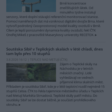
Brně koncentrace
znečišťujících látek. Od
minulého týdne instalují
senzory, které doplní stávající referenční monitorovací stanice.
Pomocí naměřených dat má vzniknout digitální dvojče Brna, které
vytvoří podrobný časoprostorový model kvality ovzduší v Brně.
Cílem je lepší porozumění dynamice kvality ovzduší, řekl ČTK
Ondřej Mikeš z pracoviště Masarykovy univerzity RECETOX.
Soutěska Sibiř v Teplických skalách v létě chladí, dnes
tam bylo přes 10 stupňů
3.8.2026 16:12 | TEPLICE NAD METUJÍ (
ČTK
)
Zájem o Teplické skály na
Náchodsku je v letních
měsících značný. Lidé
vyhledávají ve vedrech
příjemné klima skalních měst.
Příkladem je soutěska Sibiř, kde je v létě teplotní rozdíl nejméně 15
stupňů Celsia. ČTK to řekla tajemnice městského úřadu v Teplicích
nad Metují Markéta Strnadová. Teplické skály patří městu. Do
soutěsky Sibiř se lze dostat běžně, je součástí prohlídkového
okruhu.