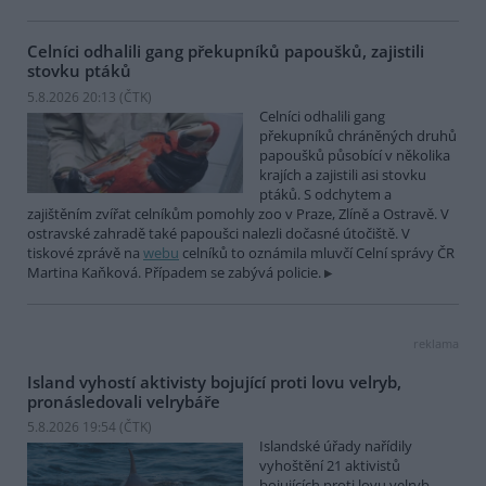
Celníci odhalili gang překupníků papoušků, zajistili
stovku ptáků
5.8.2026 20:13 (
ČTK
)
Celníci odhalili gang
překupníků chráněných druhů
papoušků působící v několika
krajích a zajistili asi stovku
ptáků. S odchytem a
zajištěním zvířat celníkům pomohly zoo v Praze, Zlíně a Ostravě. V
ostravské zahradě také papoušci nalezli dočasné útočiště. V
tiskové zprávě na
webu
celníků to oznámila mluvčí Celní správy ČR
Martina Kaňková. Případem se zabývá policie.
reklama
Island vyhostí aktivisty bojující proti lovu velryb,
pronásledovali velrybáře
5.8.2026 19:54 (
ČTK
)
Islandské úřady nařídily
vyhoštění 21 aktivistů
bojujících proti lovu velryb