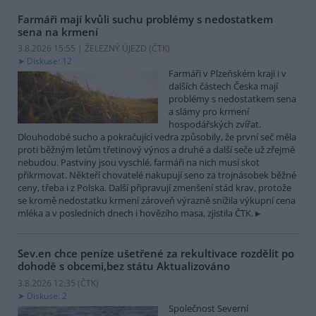
Farmáři mají kvůli suchu problémy s nedostatkem
sena na krmení
3.8.2026 15:55 | ŽELEZNÝ ÚJEZD (
ČTK
)
Diskuse: 12
Farmáři v Plzeňském kraji i v
dalších částech Česka mají
problémy s nedostatkem sena
a slámy pro krmení
hospodářských zvířat.
Dlouhodobé sucho a pokračující vedra způsobily, že první seč měla
proti běžným letům třetinový výnos a druhé a další seče už zřejmě
nebudou. Pastviny jsou vyschlé, farmáři na nich musí skot
přikrmovat. Někteří chovatelé nakupují seno za trojnásobek běžné
ceny, třeba i z Polska. Další připravují zmenšení stád krav, protože
se kromě nedostatku krmení zároveň výrazně snížila výkupní cena
mléka a v posledních dnech i hovězího masa, zjistila ČTK.
Sev.en chce peníze ušetřené za rekultivace rozdělit po
dohodě s obcemi,bez státu
Aktualizováno
3.8.2026 12:35 (
ČTK
)
Diskuse: 2
Společnost Severní