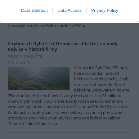
zvířat, nejčastěji
dehydratovaná a vysílená mláďata ptáků nebo veverek. ČTK to
Data Deletion
Data Access
Privacy Policy
sdělila mluvčí stanice Petra Fišerová. Během současné vlny veder
stanice denně ošetří desítky živočichů, při první letošní vlně horka
jich za jeden týden přijali rekordních 578.
V rybnících Rybářství Třeboň vyschla třetina vody,
nejvíce v historii firmy
5.8.2026 15:42 (
ČTK
)
Diskuse: 1
V rybnících Rybářství Třeboň,
které hospodaří na 8000
hektarech vodní plochy, chybí
více než třetina vody. Oproti
běžnému zdržovaném objemu
75 milionů metrů krychlových vody je v rybnících o 28 milionů
metrů krychlových vody méně. Každý týden se kvůli extrémně
vysokým teplotám a nedostatku srážek odpaří další 2,5 procenta.
Kvůli suchu začali rybáři s výlovy některých rybníků předčasně,
protože by jinak ryby uhynuly, řekl provozní ředitel Rybářství
Třeboň Vladimír Kukačka.