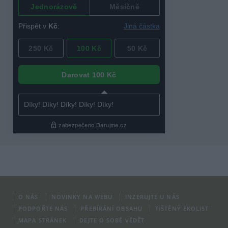
O NÁS
NOVINKY NA WEBU
INZERUJTE U NÁS
PODPOŘTE NÁS
PŘEBÍRÁNÍ OBSAHU
TIŠTĚNÝ EKOLIST
MAPA STRÁNEK
DEJTE O SOBĚ VĚDĚT