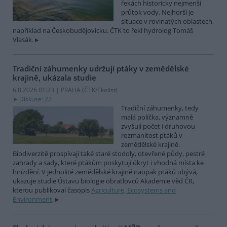
řekách historicky nejmenší
průtok vody. Nejhorší je
situace v rovinatých oblastech,
například na Českobudějovicku. ČTK to řekl hydrolog Tomáš
Vlasák.
Tradiční záhumenky udržují ptáky v zemědělské
krajině, ukázala studie
6.8.2026 01:23 | PRAHA (
ČTK/Ekolist
)
Diskuse: 22
Tradiční záhumenky, tedy
malá políčka, významně
zvyšují počet i druhovou
rozmanitost ptáků v
zemědělské krajině.
Biodiverzitě prospívají také staré stodoly, otevřené půdy, pestré
zahrady a sady, které ptákům poskytují úkryt i vhodná místa ke
hnízdění. V jednolité zemědělské krajině naopak ptáků ubývá,
ukazuje studie Ústavu biologie obratlovců Akademie věd ČR,
kterou publikoval časopis
Agriculture, Ecosystems and
Environment
.