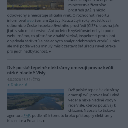
ministerstva životního
prostředí (MŽP) nikdo
odpovědný a neexistuje oficiální viník. O rozhodnutí resortu
informoval
web
Seznam Zprávy. Kauzu čtyři roky prošetřovali
odborníci z České inspekce životního prostředí (ČIŽP), letos na jaře
ji převzalo ministerstvo. Ani po letech vyšetřování nebylo podle
webu známo, co přesně se v haldě skrývá, inspekce si proto loni
objednala sérii vrtů a následných analýz odebraných vzorků. Práce
ale měl podle webu minulý měsíc zastavit šéf úřadu Pavel Straka
pro jejich nadbytečnost.
Dvě polské tepelné elektrárny omezují provoz kvůli
nízké hladině Visly
4.8.2026 18:35 (
ČTK
)
Diskuse: 6
Dvě polské tepelné elektrárny
omezují svůj provoz kvůli vlně
veder a nízké hladině vody v
řece Visle, kterou používají k
chlazení. Napsala to tisková
agentura
PAP
, podle níž k tomuto kroku přistoupily elektrárny
Kozienice a Polaniec.