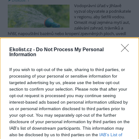
Diskuse: 1
Vodoprávní úřad v Jihlavě
vyzval obyvatele a podnikatele
v regionu, aby šetřili vodou.
Omezit mají zejména mytí aut,
zalévání zahrad, trávníků a
hřišť, napouštění bazénů nebo kropení zpevněných ploch, uvedl
mluvčí radnice Radovan Daněk. Úřad podle něj bude víc
kontrolovat povolené odběry. Výzva k šetření vodou platí pro
Ekolist.cz -
Do Not Process My Personal
všechny obce spadající pod Jihlavu jako obec s rozšířenou
Information
působností.
If you wish to opt-out of the sale, sharing to third parties, or
Celníci odhalili gang překupníků papoušků, zajistili
processing of your personal or sensitive information for
stovku ptáků
targeted advertising by us, please use the below opt-out
5.8.2026 20:13 (
ČTK
)
section to confirm your selection. Please note that after your
Celníci odhalili gang
opt-out request is processed you may continue seeing
překupníků chráněných druhů
interest-based ads based on personal information utilized by
papoušků působící v několika
krajích a zajistili asi stovku
us or personal information disclosed to third parties prior to
ptáků. S odchytem a
your opt-out. You may separately opt-out of the further
zajištěním zvířat celníkům pomohly zoo v Praze, Zlíně a Ostravě. V
disclosure of your personal information by third parties on the
ostravské zahradě také papoušci nalezli dočasné útočiště. V
IAB’s list of downstream participants. This information may
tiskové zprávě na
webu
celníků to oznámila mluvčí Celní správy ČR
also be disclosed by us to third parties on the
IAB’s List of
Martina Kaňková. Případem se zabývá policie.