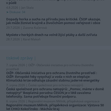
v půdě
4.8.2026 | Jan Skala
Diskuse: 34
Dopady horka a sucha na přírodu jsou kritické. ČSOP ukazuje,
jak může žíznivé krajině a živočichům pomoci veřejnost i obce
29.7.2026 | Zuzana Kučerová
Myslete v horkých dnech na volně žijící ptáky a další zvířata
28.7.2026 | Karel Makoň
tiskové zprávy
7. srpna 2026 |
OIŽP- Občanská iniciativa pro ochranu životního
prostředí
OIŽP- Občanská iniciativa pro ochranu životního prostředí :
OIŽP: Evropské řeky vysychají a voda v nich se otepluje:
Klimatická krize odhaluje zásadní slabinu jaderné energetiky
7. srpna 2026 |
Česká společnost pro ochranu netopýrů
Česká společnost pro ochranu netopýrů: „Pomoc, máme v domě
netopýry!“ Bezplatná poradna ČESON je v létě zavalena
telefonáty. Sama potřebuje finanční podporu.
6. srpna 2026 |
Regionální muzeum Mělník, příspěvková organizace
Regionální muzeum Mělník, příspěvková organizace: Výstava 50
let CHKO Kokořínsko - Máchův kraj