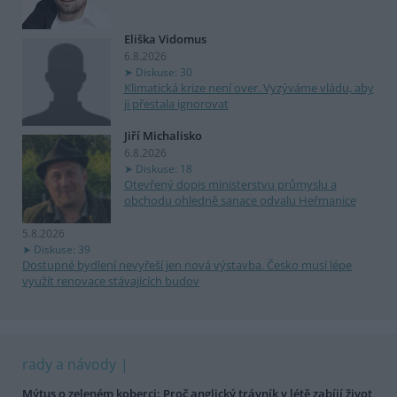
Eliška Vidomus
6.8.2026
Diskuse: 30
Klimatická krize není over. Vyzýváme vládu, aby
ji přestala ignorovat
Jiří Michalisko
6.8.2026
Diskuse: 18
Otevřený dopis ministerstvu průmyslu a
obchodu ohledně sanace odvalu Heřmanice
5.8.2026
Diskuse: 39
Dostupné bydlení nevyřeší jen nová výstavba. Česko musí lépe
využít renovace stávajících budov
rady a návody
Mýtus o zeleném koberci: Proč anglický trávník v létě zabíjí život