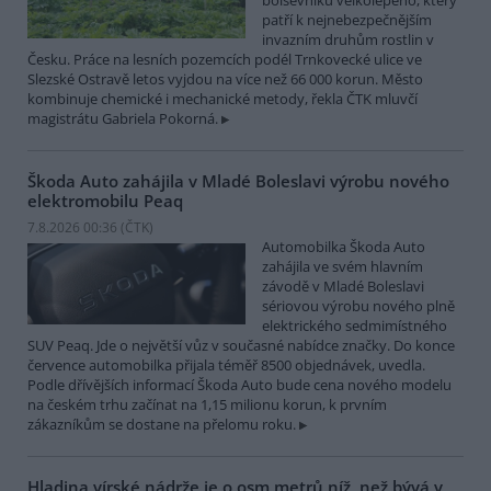
bolševníku velkolepého, který
patří k nejnebezpečnějším
invazním druhům rostlin v
Česku. Práce na lesních pozemcích podél Trnkovecké ulice ve
Slezské Ostravě letos vyjdou na více než 66 000 korun. Město
kombinuje chemické i mechanické metody, řekla ČTK mluvčí
magistrátu Gabriela Pokorná.
Škoda Auto zahájila v Mladé Boleslavi výrobu nového
elektromobilu Peaq
7.8.2026 00:36 (
ČTK
)
Automobilka Škoda Auto
zahájila ve svém hlavním
závodě v Mladé Boleslavi
sériovou výrobu nového plně
elektrického sedmimístného
SUV Peaq. Jde o největší vůz v současné nabídce značky. Do konce
července automobilka přijala téměř 8500 objednávek, uvedla.
Podle dřívějších informací Škoda Auto bude cena nového modelu
na českém trhu začínat na 1,15 milionu korun, k prvním
zákazníkům se dostane na přelomu roku.
Hladina vírské nádrže je o osm metrů níž, než bývá v