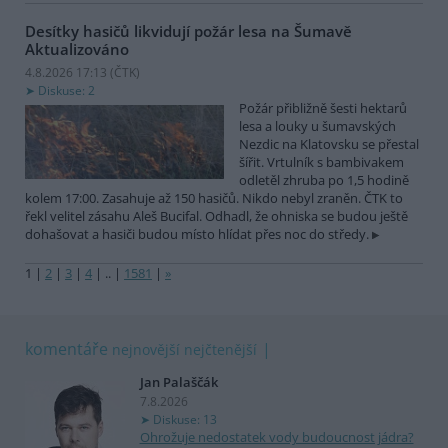
Desítky hasičů likvidují požár lesa na Šumavě
Aktualizováno
4.8.2026 17:13 (
ČTK
)
Diskuse: 2
Požár přibližně šesti hektarů
lesa a louky u šumavských
Nezdic na Klatovsku se přestal
šířit. Vrtulník s bambivakem
odletěl zhruba po 1,5 hodině
kolem 17:00. Zasahuje až 150 hasičů. Nikdo nebyl zraněn. ČTK to
řekl velitel zásahu Aleš Bucifal. Odhadl, že ohniska se budou ještě
dohašovat a hasiči budou místo hlídat přes noc do středy.
1
|
2
|
3
|
4
|
..
|
1581
|
»
komentáře
nejnovější
nejčtenější
Jan Palaščák
7.8.2026
Diskuse: 13
Ohrožuje nedostatek vody budoucnost jádra?