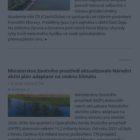
povodí testovat odborníci z
Ústavu globální změny
Akademie věd ČR (CzechGlobe) ve spolupráci se státním podnikem
Povodím Moravy. Problémy jsou nyní zejména v dolní části Dyje.
Na přelomu června a července pod nádrží Nové Mlýny uhynuly
ryby kvůli nedostatku kyslíku ve vodě způsobenému
přemnožením sinic.
reklama
Ministerstvo životního prostředí aktualizovalo Národní
akční plán adaptace na změnu klimatu
7.8.2026 10:53 (
ČTK
)
Diskuse: 2
Ministerstvo životního
prostředí (MŽP) dokončilo
návrh aktualizace Národního
akčního plánu adaptace na
změnu klimatu pro období
2026–2030. Na opatření z Operačního fondu životního prostředí
(OPŽP) alokovalo celkem 11,2 miliardy korun. Od roku 2021 už bylo
z fondu částkou 8,6 miliard korun podpořeno 776 projektů
zaměřených na přizpůsobení se změně klimatu, prevenci rizik a