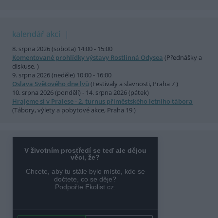
kalendář akcí
8. srpna 2026 (sobota) 14:00 - 15:00
Komentované prohlídky výstavy Rostlinná Odysea
(Přednášky a
diskuse, )
9. srpna 2026 (neděle) 10:00 - 16:00
Oslava Světového dne lvů
(Festivaly a slavnosti, Praha 7 )
10. srpna 2026 (pondělí) - 14. srpna 2026 (pátek)
Hrajeme si v Pralese - 2. turnus příměstského letního tábora
(Tábory, výlety a pobytové akce, Praha 19 )