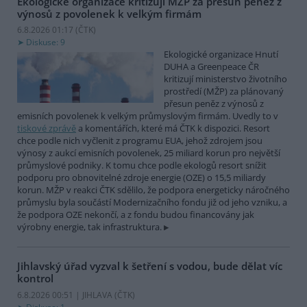
Ekologické organizace kritizují MŽP za přesun peněz z
výnosů z povolenek k velkým firmám
6.8.2026 01:17 (
ČTK
)
Diskuse: 9
Ekologické organizace Hnutí
DUHA a Greenpeace ČR
kritizují ministerstvo životního
prostředí (MŽP) za plánovaný
přesun peněz z výnosů z
emisních povolenek k velkým průmyslovým firmám. Uvedly to v
tiskové zprávě
a komentářích, které má ČTK k dispozici. Resort
chce podle nich vyčlenit z programu EUA, jehož zdrojem jsou
výnosy z aukcí emisních povolenek, 25 miliard korun pro největší
průmyslové podniky. K tomu chce podle ekologů resort snížit
podporu pro obnovitelné zdroje energie (OZE) o 15,5 miliardy
korun. MŽP v reakci ČTK sdělilo, že podpora energeticky náročného
průmyslu byla součástí Modernizačního fondu již od jeho vzniku, a
že podpora OZE nekončí, a z fondu budou financovány jak
výrobny energie, tak infrastruktura.
Jihlavský úřad vyzval k šetření s vodou, bude dělat víc
kontrol
6.8.2026 00:51 | JIHLAVA (
ČTK
)