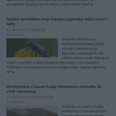
energetické skupiny Sev.en, kterou vlastní Pavel Tykač.
Italské zemědělce trápí listokaz japonský ničící vinice i
sady
5.8.2026 01:12 | ŘÍM (
ČTK
)
Diskuse: 2
Duhově zelení brouci s
měňavými krovkami, jejichž
původní domovinou je
Japonsko, se stávají čím dál
větší hrozbou v Itálii. Rojí se po
sadech a vinicích a zanechávají za sebou listy s vykousanými
mřížkami, což oslabuje rostliny a snižuje úrodu, napsala agentura
AP.
Ministerstvo v kauze haldy Heřmanice rozhodlo, že
viník neexistuje
4.8.2026 19:12 | OSTRAVA (
ČTK
)
Diskuse: 2
Za škodu za zavezení haldy
Heřmanice v Ostravě statisíci
tunami odpadu není podle