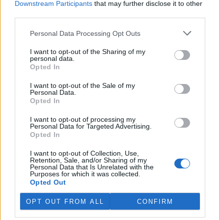
Downstream Participants
that may further disclose it to other
third parties.
Island vyhostí aktivisty bojující proti lovu velryb,
pronásledovali velrybáře
Personal Data Processing Opt Outs
5.8.2026 19:54 (
ČTK
)
I want to opt-out of the Sharing of my
Islandské úřady nařídily
personal data.
vyhoštění 21 aktivistů
Opted In
bojujících proti lovu velryb
poté, co minulý týden
I want to opt-out of the Sale of my
pobřežní stráž s policií zabavily
Personal Data.
jejich loď, která pronásledovala velrybářské plavidlo. Pasažéři lodi
Opted In
patřící nadaci kanadsko-amerického ekologického aktivisty Paula
Watsona jsou od té doby zadržováni v Reykjavíku. Sám Watson na
I want to opt-out of processing my
palubě nebyl. Píše o tom agentura AFP s odvoláním na islandskou
Personal Data for Targeted Advertising.
policii.
Opted In
I want to opt-out of Collection, Use,
Záchranná stanice v Praze přijímá kvůli vedrům více
Retention, Sale, and/or Sharing of my
Personal Data that Is Unrelated with the
volně žijících zvířat
Purposes for which it was collected.
5.8.2026 17:40 | PRAHA (
ČTK
)
Opted Out
Kvůli vysokým letním
teplotám pracovníci pražské
OPT OUT FROM ALL
CONFIRM
záchranné stanice pro volně
žijící živočichy přijímají více