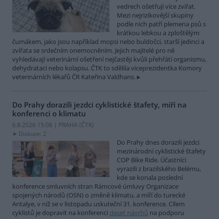
vedrech ošetřují více zvířat.
Mezi nejrizikovější skupiny
podle nich patří plemena psů s
krátkou lebkou a zploštělým
čumákem, jako jsou například mopsi nebo buldočci, starší jedinci a
zvířata se srdečním onemocněním. Jejich majitelé pro ně
vyhledávají veterinární ošetření nejčastěji kvůli přehřátí organismu,
dehydrataci nebo kolapsu. ČTK to sdělila viceprezidentka Komory
veterinárních lékařů ČR Kateřina Valdhans.
Do Prahy dorazili jezdci cyklistické štafety, míří na
konferenci o klimatu
6.8.2026 15:08 | PRAHA (
ČTK
)
Diskuse: 2
Do Prahy dnes dorazili jezdci
mezinárodní cyklistické štafety
COP Bike Ride. Účastníci
vyrazili z brazilského Belému,
kde se konala poslední
konference smluvních stran Rámcové úmluvy Organizace
spojených národů (OSN) o změně klimatu, a míří do turecké
Antalye, v níž se v listopadu uskuteční 31. konference. Cílem
cyklistů je dopravit na konferenci
deset návrhů
na podporu