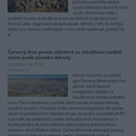
průtoků a suchého počasí
vyschl. Městský obvod VI chce
využít období bez vody k
vyčištění koryta, a obrátil se proto se žádostí na správce toku,
Povodí Labe. Organizace ale požadavek odmítla s tím, že údržbu
dělala už v červnu a další zásah v tuto chvíli neplánuje, zjistila ČTK.
Červený chce peníze ušetřené za rekultivaci rozdělit
obcím podle původní dohody
5.8.2026 01:29 (
ČTK
)
Diskuse: 2
Ministr životního prostředí
Igor Červený (Motoristé) chce
peníze, které Severní
energetická ušetřila na
rekultivacích hnědouhelného
lomu ČSA na Mostecku, rozdělit obcím podle původní dohody.
Uvedl to na síti
X
. Původně chtěla Severní energetická dát peníze
obcím prostřednictvím Státního fondu životního prostředí (SFŽP),
v pondělí ale společnost uvedla, že hodlá sama rozhodnout o
využití peněz a že chce ohledně výše podpory jednat přímo s
obcemi v okolí těžební oblasti. Červeného krok překvapil, postup
společnosti sleduje se znepokojením. Společnost patří do