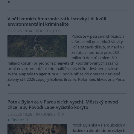
V pěti zemích Amazonie zatkli stovky lidí kvůli
environmentální kriminalitě
5.8.2026 10:34 | BOGOTÁ (
ČTK
)
Policisté v pěti zemích ležících
v Amazonii pozatýkali stovky
lidí a zabavili dřevo, minerály i
zvířata v hodnotě přes 280
milionů dolarů (kolem 5,9
miliard korun) při jednom z největších koordinovaných zásahů
proti environmentální kriminalitě v největším deštném pralese
světa. Napsala to agentura AP, podle níž se do operace nazvané
Zelený štít 2026 zapojily Bolívie, Brazílie, Kolumbie, Ekvádor a Peru.
Potok Bylanka v Pardubicích vyschl. Městský obvod
chce, aby Povodí Labe vyčistilo koryto
5.8.2026 10:26 | PARDUBICE (
ČTK
)
Diskuse: 1
Potok Bylanka v Pardubicích v
důsledku dlouhodobě nízkých