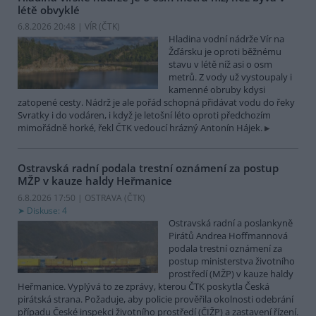
létě obvyklé
6.8.2026 20:48 | VÍR (
ČTK
)
Hladina vodní nádrže Vír na
Žďársku je oproti běžnému
stavu v létě níž asi o osm
metrů. Z vody už vystoupaly i
kamenné obruby kdysi
zatopené cesty. Nádrž je ale pořád schopná přidávat vodu do řeky
Svratky i do vodáren, i když je letošní léto oproti předchozím
mimořádně horké, řekl ČTK vedoucí hrázný Antonín Hájek.
Ostravská radní podala trestní oznámení za postup
MŽP v kauze haldy Heřmanice
6.8.2026 17:50 | OSTRAVA (
ČTK
)
Diskuse: 4
Ostravská radní a poslankyně
Pirátů Andrea Hoffmannová
podala trestní oznámení za
postup ministerstva životního
prostředí (MŽP) v kauze haldy
Heřmanice. Vyplývá to ze zprávy, kterou ČTK poskytla Česká
pirátská strana. Požaduje, aby policie prověřila okolnosti odebrání
případu České inspekci životního prostředí (ČIŽP) a zastavení řízení.