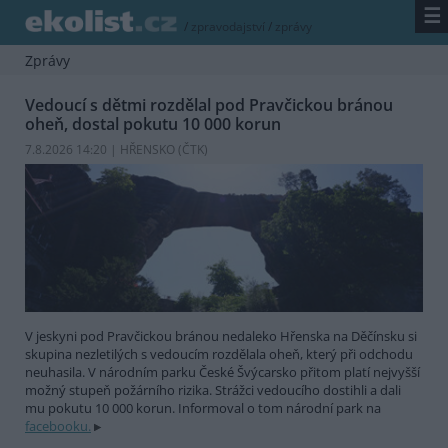
☰
/
zpravodajství
/
zprávy
Zprávy
Vedoucí s dětmi rozdělal pod Pravčickou bránou
oheň, dostal pokutu 10 000 korun
7.8.2026 14:20 | HŘENSKO (
ČTK
)
V jeskyni pod Pravčickou bránou nedaleko Hřenska na Děčínsku si
skupina nezletilých s vedoucím rozdělala oheň, který při odchodu
neuhasila. V národním parku České Švýcarsko přitom platí nejvyšší
možný stupeň požárního rizika. Strážci vedoucího dostihli a dali
mu pokutu 10 000 korun. Informoval o tom národní park na
facebooku.