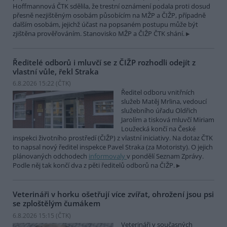
Hoffmannová ČTK sdělila, že trestní oznámení podala proti dosud
přesně nezjištěným osobám působícím na MŽP a ČIŽP, případně
dalším osobám, jejichž účast na popsaném postupu může být
zjištěna prověřováním. Stanovisko MŽP a ČIŽP ČTK shání.
Ředitelé odborů i mluvčí se z ČIŽP rozhodli odejít z
vlastní vůle, řekl Straka
6.8.2026 15:22 (
ČTK
)
Ředitel odboru vnitřních
služeb Matěj Mrlina, vedoucí
služebního úřadu Oldřich
Jarolím a tisková mluvčí Miriam
Loužecká končí na České
inspekci životního prostředí (ČIŽP) z vlastní iniciativy. Na dotaz ČTK
to napsal nový ředitel inspekce Pavel Straka (za Motoristy). O jejich
plánovaných odchodech
informovaly
v pondělí Seznam Zprávy.
Podle něj tak končí dva z pěti ředitelů odborů na ČIŽP.
Veterináři v horku ošetřují více zvířat, ohrožení jsou psi
se zploštělým čumákem
6.8.2026 15:15 (
ČTK
)
Veterináři v současných