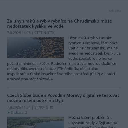
reklama
Za úhyn raků a ryb v rybníce na Chrudimsku může
nedostatek kyslíku ve vodě
7.8.2026 14:05 | CTĚTÍN (
ČTK
)
Úhyn raků a ryb v Horním
rybníce u Vranova, části obce
Ctětín na Chrudimsku, má na
svědomí nedostatek kyslíku ve
vodě. Způsobilo ho horké
počasí s minimem srážek. Podezření na otravu modrou skalicí se
nepotvrdilo, uvedla na dotaz ČTK ředitelka oblastního
inspektorátu České inspekce životního prostředí (ČIŽP) v Hradci
Králové Jana Štěpánková.
CzechGlobe bude s Povodím Moravy digitálně testovat
možná řešení potíží na Dyji
7.8.2026 11:34 | BRNO (
ČTK
)
Diskuse: 2
Možná řešení problémů s
ubýváním vody v Dyji budou
pomocí digitálního dvojčete