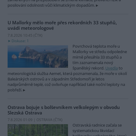
posilování odolnosti vůči klimatickým dopadům.
U Mallorky mělo moře přes rekordních 33 stupňů,
uvádí meteorologové
7.8.2026 10:45 (
ČTK
)
Diskuse: 1
Povrchová teplota moře u
Mallorky ve středu odpoledne
mírně přesáhla 33 stupňů a
tím zaznamenala nový
španělský rekord.
Uvedla
to
meteorologická služba Aemet, která poznamenala, že moře v okolí
Baleárských ostrovů a v západním Středomoří je letos
nadprůměrně teplé, což ovlivňuje například také noční teploty na
pobřeží.
Ostrava bojuje s bolševníkem velkolepým v obvodu
Slezská Ostrava
7.8.2026 01:09 | OSTRAVA (
ČTK
)
Ostravská radnice začala se
systematickou likvidací