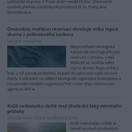
cyklistické dopravy. V Praze stráví necelé tři dny. Včera večer
osobně přivítala náměstkyně primátora hl. m. Prahy Jana
Komrsková.
Ománskou mořskou rezervaci ohrožuje velká ropná
skvrna z poškozeného tankeru
6.8.2026 15:03 (
ČTK
)
Bezprostřední ekologická
katastrofa ohrožuje přírodní
rezervaci v Ománu, v jejíž
blízkosti se rozšířila velká
ropná skvrna. Ropa unikla z
lodi, u níž panuje podezření, že patří do takzvané ruské stínové
flotily. S odkazem na sdělení ekologické organizace Greenpeace a
nizozemské nevládní organizace PAX o tom dnes informovala
agentura AFP.
Kvůli nedostatku deště mají jihočeské řeky minimální
průtoky
6.8.2026 14:24 | ČESKÉ BUDĚJOVICE (
ČTK
)
Kvůli nedostatku srážek je
téměř ve všech jihočeských