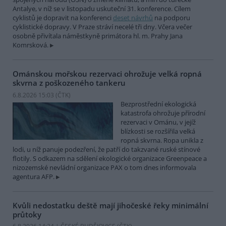
Antalye, v níž se v listopadu uskuteční 31. konference. Cílem
cyklistů je dopravit na konferenci
deset návrhů
na podporu
cyklistické dopravy. V Praze stráví necelé tři dny. Včera večer
osobně přivítala náměstkyně primátora hl. m. Prahy Jana
Komrsková.
Ománskou mořskou rezervaci ohrožuje velká ropná
skvrna z poškozeného tankeru
6.8.2026 15:03 (
ČTK
)
Bezprostřední ekologická
katastrofa ohrožuje přírodní
rezervaci v Ománu, v jejíž
blízkosti se rozšířila velká
ropná skvrna. Ropa unikla z
lodi, u níž panuje podezření, že patří do takzvané ruské stínové
flotily. S odkazem na sdělení ekologické organizace Greenpeace a
nizozemské nevládní organizace PAX o tom dnes informovala
agentura AFP.
Kvůli nedostatku deště mají jihočeské řeky minimální
průtoky