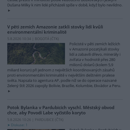
Dušana Milky k nim lidé přicházeli spíše v době, když bylo nevlídno.
V pěti zemích Amazonie zatkli stovky lidí kvůli
environmentální kriminalitě
5.8.2026 10:34 | BOGOTÁ (
ČTK
)
Policisté v pěti zemích ležících
v Amazonii pozatýkali stovky
lidí a zabavili dřevo, minerály i
zvířata v hodnotě přes 280
milionů dolarů (kolem 5,9
miliard korun) při jednom z největších koordinovaných zásahů
proti environmentální kriminalitě v největším deštném pralese
světa. Napsala to agentura AP, podle níž se do operace nazvané
Zelený štít 2026 zapojily Bolívie, Brazílie, Kolumbie, Ekvádor a Peru.
Potok Bylanka v Pardubicích vyschl. Městský obvod
chce, aby Povodí Labe vyčistilo koryto
5.8.2026 10:26 | PARDUBICE (
ČTK
)
Diskuse: 1
Potok Bylanka v Pardubicích v