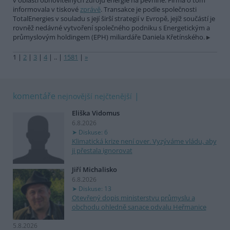
v oblasti obnovitelných zdrojů energie na pevnině. Firma o tom
informovala v tiskové
zprávě
. Transakce je podle společnosti
TotalEnergies v souladu s její širší strategií v Evropě, jejíž součástí je
rovněž nedávné vytvoření společného podniku s Energetickým a
průmyslovým holdingem (EPH) miliardáře Daniela Křetínského.
1
|
2
|
3
|
4
|
..
|
1581
|
»
komentáře
nejnovější
nejčtenější
Eliška Vidomus
6.8.2026
Diskuse: 6
Klimatická krize není over. Vyzýváme vládu, aby
ji přestala ignorovat
Jiří Michalisko
6.8.2026
Diskuse: 13
Otevřený dopis ministerstvu průmyslu a
obchodu ohledně sanace odvalu Heřmanice
5.8.2026