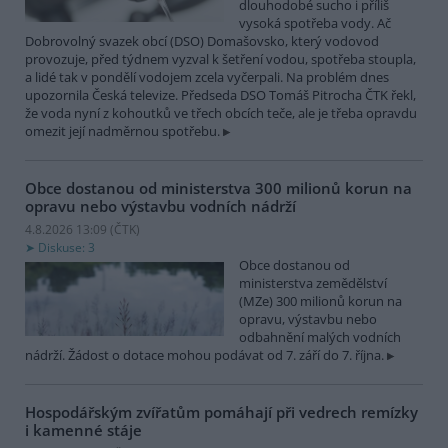
dlouhodobé sucho i příliš
vysoká spotřeba vody. Ač
Dobrovolný svazek obcí (DSO) Domašovsko, který vodovod
provozuje, před týdnem vyzval k šetření vodou, spotřeba stoupla,
a lidé tak v pondělí vodojem zcela vyčerpali. Na problém dnes
upozornila Česká televize. Předseda DSO Tomáš Pitrocha ČTK řekl,
že voda nyní z kohoutků ve třech obcích teče, ale je třeba opravdu
omezit její nadměrnou spotřebu.
Obce dostanou od ministerstva 300 milionů korun na
opravu nebo výstavbu vodních nádrží
4.8.2026 13:09 (
ČTK
)
Diskuse: 3
Obce dostanou od
ministerstva zemědělství
(MZe) 300 milionů korun na
opravu, výstavbu nebo
odbahnění malých vodních
nádrží. Žádost o dotace mohou podávat od 7. září do 7. října.
Hospodářským zvířatům pomáhají při vedrech remízky
i kamenné stáje