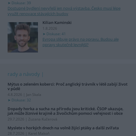
Diskuse: 39
Dostupné bydlení nevyřeší jen nová výstavba. Česko musí lépe
využít renovace stávajících budov
Kilian Kaminski
1.8.2026
Diskuse: 41
Evropa slibuje právo na opravu. Budou ale
opravy skutečně levnější?
rady a návody
Mýtus o zeleném koberci: Proč anglický trávník v létě zabíjí život
v půdě
4.8.2026 | Jan Skala
Diskuse: 32
Dopady horka a sucha na přírodu jsou kritické. ČSOP ukazuje,
jak může žíznivé krajině a živočichům pomoci veřejnost i obce
29.7.2026 | Zuzana Kučerová
Myslete v horkých dnech na volně žijící ptáky a další zvířata
28.7.2026 | Karel Makoň