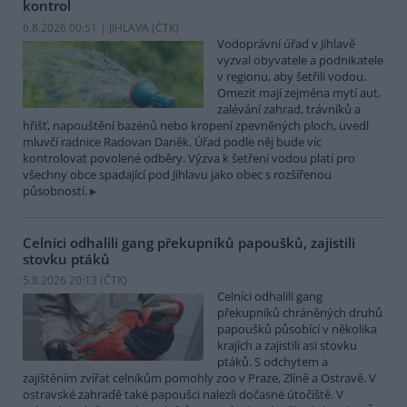
kontrol
6.8.2026 00:51 | JIHLAVA (
ČTK
)
Vodoprávní úřad v Jihlavě
vyzval obyvatele a podnikatele
v regionu, aby šetřili vodou.
Omezit mají zejména mytí aut,
zalévání zahrad, trávníků a
hřišť, napouštění bazénů nebo kropení zpevněných ploch, uvedl
mluvčí radnice Radovan Daněk. Úřad podle něj bude víc
kontrolovat povolené odběry. Výzva k šetření vodou platí pro
všechny obce spadající pod Jihlavu jako obec s rozšířenou
působností.
Celníci odhalili gang překupníků papoušků, zajistili
stovku ptáků
5.8.2026 20:13 (
ČTK
)
Celníci odhalili gang
překupníků chráněných druhů
papoušků působící v několika
krajích a zajistili asi stovku
ptáků. S odchytem a
zajištěním zvířat celníkům pomohly zoo v Praze, Zlíně a Ostravě. V
ostravské zahradě také papoušci nalezli dočasné útočiště. V