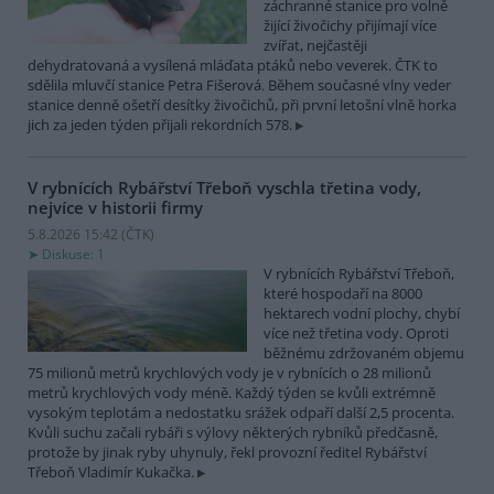
záchranné stanice pro volně
žijící živočichy přijímají více
zvířat, nejčastěji
dehydratovaná a vysílená mláďata ptáků nebo veverek. ČTK to
sdělila mluvčí stanice Petra Fišerová. Během současné vlny veder
stanice denně ošetří desítky živočichů, při první letošní vlně horka
jich za jeden týden přijali rekordních 578.
V rybnících Rybářství Třeboň vyschla třetina vody,
nejvíce v historii firmy
5.8.2026 15:42 (
ČTK
)
Diskuse: 1
V rybnících Rybářství Třeboň,
které hospodaří na 8000
hektarech vodní plochy, chybí
více než třetina vody. Oproti
běžnému zdržovaném objemu
75 milionů metrů krychlových vody je v rybnících o 28 milionů
metrů krychlových vody méně. Každý týden se kvůli extrémně
vysokým teplotám a nedostatku srážek odpaří další 2,5 procenta.
Kvůli suchu začali rybáři s výlovy některých rybníků předčasně,
protože by jinak ryby uhynuly, řekl provozní ředitel Rybářství
Třeboň Vladimír Kukačka.