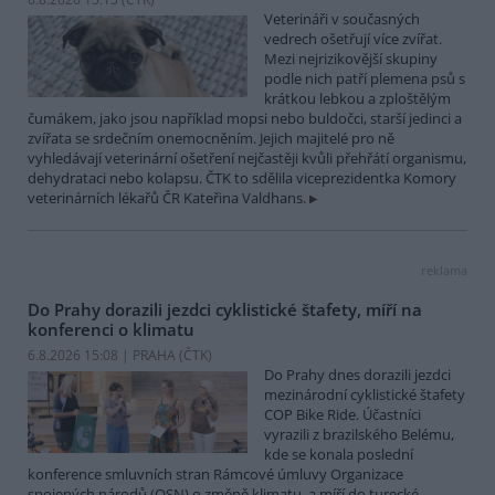
Veterináři v současných
vedrech ošetřují více zvířat.
Mezi nejrizikovější skupiny
podle nich patří plemena psů s
krátkou lebkou a zploštělým
čumákem, jako jsou například mopsi nebo buldočci, starší jedinci a
zvířata se srdečním onemocněním. Jejich majitelé pro ně
vyhledávají veterinární ošetření nejčastěji kvůli přehřátí organismu,
dehydrataci nebo kolapsu. ČTK to sdělila viceprezidentka Komory
veterinárních lékařů ČR Kateřina Valdhans.
reklama
Do Prahy dorazili jezdci cyklistické štafety, míří na
konferenci o klimatu
6.8.2026 15:08 | PRAHA (
ČTK
)
Do Prahy dnes dorazili jezdci
mezinárodní cyklistické štafety
COP Bike Ride. Účastníci
vyrazili z brazilského Belému,
kde se konala poslední
konference smluvních stran Rámcové úmluvy Organizace
spojených národů (OSN) o změně klimatu, a míří do turecké