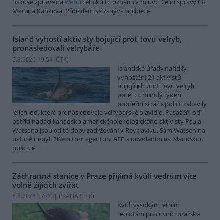
tiskové zprávě na
webu
celníků to oznámila mluvčí Celní správy ČR
Martina Kaňková. Případem se zabývá policie.
Island vyhostí aktivisty bojující proti lovu velryb,
pronásledovali velrybáře
5.8.2026 19:54 (
ČTK
)
Islandské úřady nařídily
vyhoštění 21 aktivistů
bojujících proti lovu velryb
poté, co minulý týden
pobřežní stráž s policií zabavily
jejich loď, která pronásledovala velrybářské plavidlo. Pasažéři lodi
patřící nadaci kanadsko-amerického ekologického aktivisty Paula
Watsona jsou od té doby zadržováni v Reykjavíku. Sám Watson na
palubě nebyl. Píše o tom agentura AFP s odvoláním na islandskou
policii.
Záchranná stanice v Praze přijímá kvůli vedrům více
volně žijících zvířat
5.8.2026 17:40 | PRAHA (
ČTK
)
Kvůli vysokým letním
teplotám pracovníci pražské