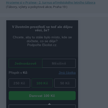
Hrajeme si v Pralese - 2. turnus příměstského letního tábora
(Tábory, výlety a pobytové akce, Praha 19 )