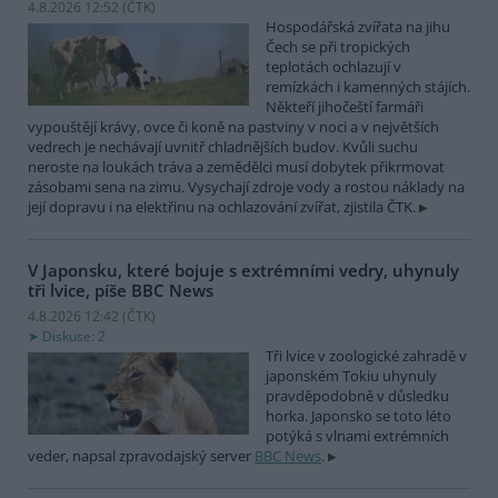
4.8.2026 12:52 (
ČTK
)
Hospodářská zvířata na jihu
Čech se při tropických
teplotách ochlazují v
remízkách i kamenných stájích.
Někteří jihočeští farmáři
vypouštějí krávy, ovce či koně na pastviny v noci a v největších
vedrech je nechávají uvnitř chladnějších budov. Kvůli suchu
neroste na loukách tráva a zemědělci musí dobytek přikrmovat
zásobami sena na zimu. Vysychají zdroje vody a rostou náklady na
její dopravu i na elektřinu na ochlazování zvířat, zjistila ČTK.
V Japonsku, které bojuje s extrémními vedry, uhynuly
tři lvice, píše BBC News
4.8.2026 12:42 (
ČTK
)
Diskuse: 2
Tři lvice v zoologické zahradě v
japonském Tokiu uhynuly
pravděpodobně v důsledku
horka. Japonsko se toto léto
potýká s vlnami extrémních
veder, napsal zpravodajský server
BBC News
.