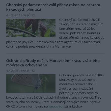
Ghanský parlament schválil přísný zákon na ochranu
kakaových plantáží
4.8.2026 12:39 (
ČTK
)
Ghanský parlament schválil
zákon, podle kterého místním
farmářům hrozí až 20 let
vězení, pokud bez souhlasu
úřadů přemění svou kakaovou
plantáž na jiný účel. Informovala o tom agentura AP; zákon nyní
čeká na podpis prezidenta Johna Mahamy.
Ochránci přírody našli v Moravském krasu vzácného
modráska očkovaného
4.8.2026 01:58 (
ČTK
)
Ochránci přírody našli v CHKO
Moravský kras vzácného
modráska očkovaného. K
životu a rozmnožování
potřebuje porosty rostliny
krvavec toten na vlhčích loukách i vhodné druhy mravenců. Ti se
starají o jeho housenky, které si odnášejí do svých hnízd. Správa
CHKO o tom informovala na
webových
stránkách.