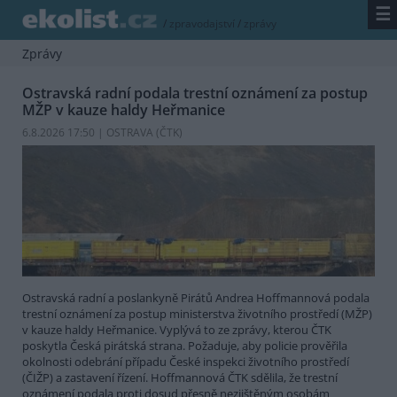
☰
/
zpravodajství
/
zprávy
Zprávy
Ostravská radní podala trestní oznámení za postup
MŽP v kauze haldy Heřmanice
6.8.2026 17:50 | OSTRAVA (
ČTK
)
Ostravská radní a poslankyně Pirátů Andrea Hoffmannová podala
trestní oznámení za postup ministerstva životního prostředí (MŽP)
v kauze haldy Heřmanice. Vyplývá to ze zprávy, kterou ČTK
poskytla Česká pirátská strana. Požaduje, aby policie prověřila
okolnosti odebrání případu České inspekci životního prostředí
(ČIŽP) a zastavení řízení. Hoffmannová ČTK sdělila, že trestní
oznámení podala proti dosud přesně nezjištěným osobám