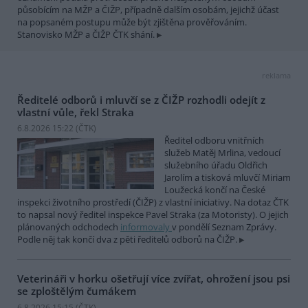
působícím na MŽP a ČIŽP, případně dalším osobám, jejichž účast
na popsaném postupu může být zjištěna prověřováním.
Stanovisko MŽP a ČIŽP ČTK shání.
reklama
Ředitelé odborů i mluvčí se z ČIŽP rozhodli odejít z
vlastní vůle, řekl Straka
6.8.2026 15:22 (
ČTK
)
Ředitel odboru vnitřních
služeb Matěj Mrlina, vedoucí
služebního úřadu Oldřich
Jarolím a tisková mluvčí Miriam
Loužecká končí na České
inspekci životního prostředí (ČIŽP) z vlastní iniciativy. Na dotaz ČTK
to napsal nový ředitel inspekce Pavel Straka (za Motoristy). O jejich
plánovaných odchodech
informovaly
v pondělí Seznam Zprávy.
Podle něj tak končí dva z pěti ředitelů odborů na ČIŽP.
Veterináři v horku ošetřují více zvířat, ohrožení jsou psi
se zploštělým čumákem
6.8.2026 15:15 (
ČTK
)