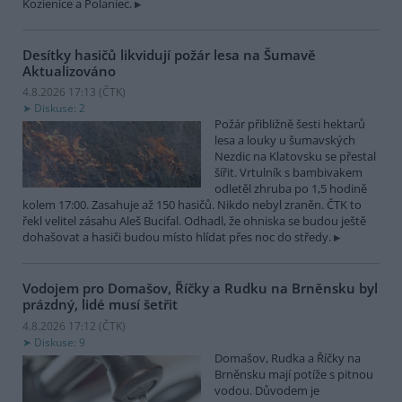
Kozienice a Polaniec.
Desítky hasičů likvidují požár lesa na Šumavě
Aktualizováno
4.8.2026 17:13 (
ČTK
)
Diskuse: 2
Požár přibližně šesti hektarů
lesa a louky u šumavských
Nezdic na Klatovsku se přestal
šířit. Vrtulník s bambivakem
odletěl zhruba po 1,5 hodině
kolem 17:00. Zasahuje až 150 hasičů. Nikdo nebyl zraněn. ČTK to
řekl velitel zásahu Aleš Bucifal. Odhadl, že ohniska se budou ještě
dohašovat a hasiči budou místo hlídat přes noc do středy.
Vodojem pro Domašov, Říčky a Rudku na Brněnsku byl
prázdný, lidé musí šetřit
4.8.2026 17:12 (
ČTK
)
Diskuse: 9
Domašov, Rudka a Říčky na
Brněnsku mají potíže s pitnou
vodou. Důvodem je