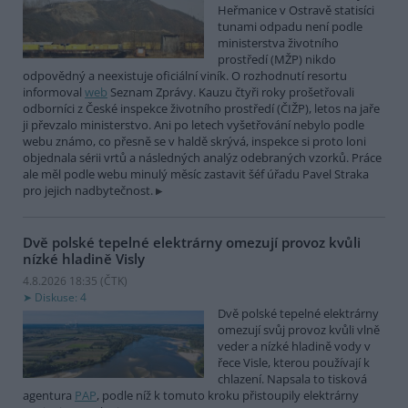
Heřmanice v Ostravě statisíci
tunami odpadu není podle
ministerstva životního
prostředí (MŽP) nikdo
odpovědný a neexistuje oficiální viník. O rozhodnutí resortu
informoval
web
Seznam Zprávy. Kauzu čtyři roky prošetřovali
odborníci z České inspekce životního prostředí (ČIŽP), letos na jaře
ji převzalo ministerstvo. Ani po letech vyšetřování nebylo podle
webu známo, co přesně se v haldě skrývá, inspekce si proto loni
objednala sérii vrtů a následných analýz odebraných vzorků. Práce
ale měl podle webu minulý měsíc zastavit šéf úřadu Pavel Straka
pro jejich nadbytečnost.
Dvě polské tepelné elektrárny omezují provoz kvůli
nízké hladině Visly
4.8.2026 18:35 (
ČTK
)
Diskuse: 4
Dvě polské tepelné elektrárny
omezují svůj provoz kvůli vlně
veder a nízké hladině vody v
řece Visle, kterou používají k
chlazení. Napsala to tisková
agentura
PAP
, podle níž k tomuto kroku přistoupily elektrárny