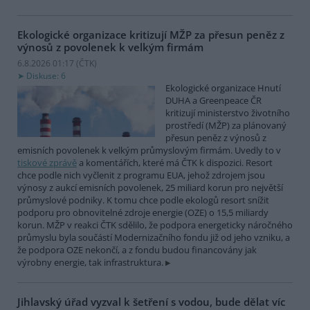
Ekologické organizace kritizují MŽP za přesun peněz z
výnosů z povolenek k velkým firmám
6.8.2026 01:17 (
ČTK
)
Diskuse: 6
Ekologické organizace Hnutí
DUHA a Greenpeace ČR
kritizují ministerstvo životního
prostředí (MŽP) za plánovaný
přesun peněz z výnosů z
emisních povolenek k velkým průmyslovým firmám. Uvedly to v
tiskové zprávě
a komentářích, které má ČTK k dispozici. Resort
chce podle nich vyčlenit z programu EUA, jehož zdrojem jsou
výnosy z aukcí emisních povolenek, 25 miliard korun pro největší
průmyslové podniky. K tomu chce podle ekologů resort snížit
podporu pro obnovitelné zdroje energie (OZE) o 15,5 miliardy
korun. MŽP v reakci ČTK sdělilo, že podpora energeticky náročného
průmyslu byla součástí Modernizačního fondu již od jeho vzniku, a
že podpora OZE nekončí, a z fondu budou financovány jak
výrobny energie, tak infrastruktura.
Jihlavský úřad vyzval k šetření s vodou, bude dělat víc