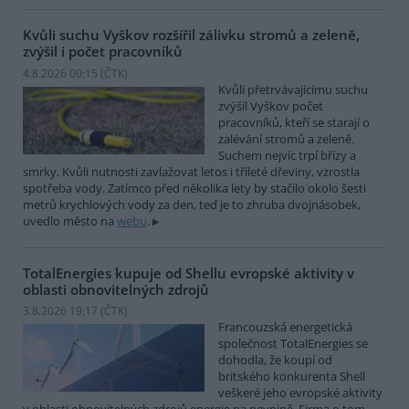
Kvůli suchu Vyškov rozšířil zálivku stromů a zeleně,
zvýšil i počet pracovníků
4.8.2026 00:15 (
ČTK
)
Kvůli přetrvávajícímu suchu
zvýšil Vyškov počet
pracovníků, kteří se starají o
zalévání stromů a zeleně.
Suchem nejvíc trpí břízy a
smrky. Kvůli nutnosti zavlažovat letos i tříleté dřeviny, vzrostla
spotřeba vody. Zatímco před několika lety by stačilo okolo šesti
metrů krychlových vody za den, teď je to zhruba dvojnásobek,
uvedlo město na
webu
.
TotalEnergies kupuje od Shellu evropské aktivity v
oblasti obnovitelných zdrojů
3.8.2026 19:17 (
ČTK
)
Francouzská energetická
společnost TotalEnergies se
dohodla, že koupí od
britského konkurenta Shell
veškeré jeho evropské aktivity