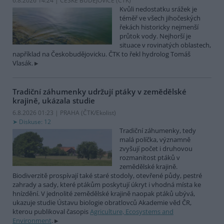
6.8.2026 14:24 | ČESKÉ BUDĚJOVICE (
ČTK
)
Kvůli nedostatku srážek je
téměř ve všech jihočeských
řekách historicky nejmenší
průtok vody. Nejhorší je
situace v rovinatých oblastech,
například na Českobudějovicku. ČTK to řekl hydrolog Tomáš
Vlasák.
Tradiční záhumenky udržují ptáky v zemědělské
krajině, ukázala studie
6.8.2026 01:23 | PRAHA (
ČTK/Ekolist
)
Diskuse: 12
Tradiční záhumenky, tedy
malá políčka, významně
zvyšují počet i druhovou
rozmanitost ptáků v
zemědělské krajině.
Biodiverzitě prospívají také staré stodoly, otevřené půdy, pestré
zahrady a sady, které ptákům poskytují úkryt i vhodná místa ke
hnízdění. V jednolité zemědělské krajině naopak ptáků ubývá,
ukazuje studie Ústavu biologie obratlovců Akademie věd ČR,
kterou publikoval časopis
Agriculture, Ecosystems and
Environment
.