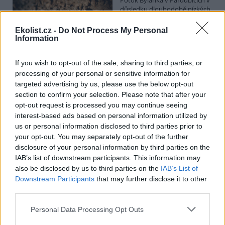
důsledku dlouhodobě nízkých
průtoků a suchého počasí
vyschl. Městský obvod VI chce
Ekolist.cz -
Do Not Process My Personal
využít období bez vody k
Information
vyčištění koryta, a obrátil se proto se žádostí na správce toku,
Povodí Labe. Organizace ale požadavek odmítla s tím, že údržbu
dělala už v červnu a další zásah v tuto chvíli neplánuje, zjistila ČTK.
If you wish to opt-out of the sale, sharing to third parties, or
processing of your personal or sensitive information for
targeted advertising by us, please use the below opt-out
section to confirm your selection. Please note that after your
Červený chce peníze ušetřené za rekultivaci rozdělit
opt-out request is processed you may continue seeing
obcím podle původní dohody
interest-based ads based on personal information utilized by
5.8.2026 01:29 (
ČTK
)
us or personal information disclosed to third parties prior to
Diskuse: 2
your opt-out. You may separately opt-out of the further
Ministr životního prostředí
disclosure of your personal information by third parties on the
Igor Červený (Motoristé) chce
peníze, které Severní
IAB’s list of downstream participants. This information may
energetická ušetřila na
also be disclosed by us to third parties on the
IAB’s List of
rekultivacích hnědouhelného
Downstream Participants
that may further disclose it to other
lomu ČSA na Mostecku, rozdělit obcím podle původní dohody.
third parties.
Uvedl to na síti
X
. Původně chtěla Severní energetická dát peníze
obcím prostřednictvím Státního fondu životního prostředí (SFŽP),
Personal Data Processing Opt Outs
v pondělí ale společnost uvedla, že hodlá sama rozhodnout o
využití peněz a že chce ohledně výše podpory jednat přímo s