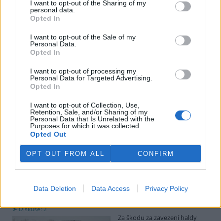
I want to opt-out of the Sharing of my
obcemi v okolí těžební oblasti. Červeného krok překvapil, postup
personal data.
společnosti sleduje se znepokojením. Společnost patří do
Opted In
energetické skupiny Sev.en, kterou vlastní Pavel Tykač.
I want to opt-out of the Sale of my
Personal Data.
Italské zemědělce trápí listokaz japonský ničící vinice i
Opted In
sady
I want to opt-out of processing my
5.8.2026 01:12 | ŘÍM (
ČTK
)
Personal Data for Targeted Advertising.
Diskuse: 2
Opted In
Duhově zelení brouci s
měňavými krovkami, jejichž
I want to opt-out of Collection, Use,
původní domovinou je
Retention, Sale, and/or Sharing of my
Japonsko, se stávají čím dál
Personal Data that Is Unrelated with the
větší hrozbou v Itálii. Rojí se po
Purposes for which it was collected.
sadech a vinicích a zanechávají za sebou listy s vykousanými
Opted Out
mřížkami, což oslabuje rostliny a snižuje úrodu, napsala agentura
AP.
OPT OUT FROM ALL
CONFIRM
Ministerstvo v kauze haldy Heřmanice rozhodlo, že
viník neexistuje
Data Deletion
Data Access
Privacy Policy
4.8.2026 19:12 | OSTRAVA (
ČTK
)
Diskuse: 2
Za škodu za zavezení haldy