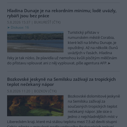
Hladina Dunaje je na rekordním minimu; lodě uvázly,
rybáři jsou bez práce
5.8.2026 15:37 | BUKUREŠŤ (
ČTK
)
Diskuse: 16
Turistický přístav v
rumunském městě Corabia,
které leží na břehu Dunaje, je
opuštěný. Až na několik člunů
uvázlých v řasách. Hladina
řeky je tak nízko, že plavidla už nemohou kvůli písčitým mělčinám
do přístavu vplouvat ani z něj vyplouvat, píše agentura AFP.
Bozkovské jeskyně na Semilsku zažívají za tropických
teplot nečekaný nápor
5.8.2026 11:20 | BOZKOV (
ČTK
)
Bozkovské dolomitové jeskyně
na Semilsku zažívají za
současných tropických teplot
nečekaný nápor. Jde sice o
jedno z nejchladnějších míst v
Libereckém kraji, které má stálou teplotu mezi 7,5 až devíti stupni
Celsia, přesto v minulosti podle vedoucího Bozkovských jeskyní