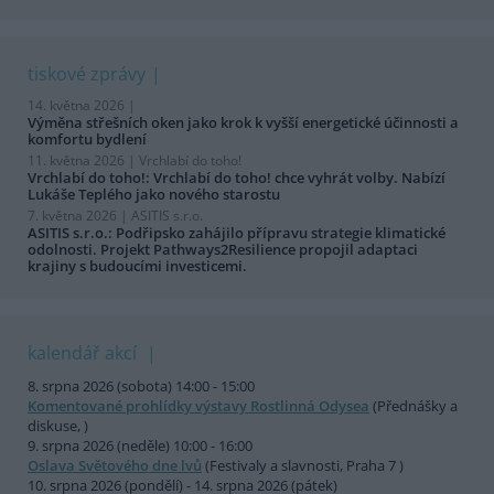
tiskové zprávy
14. května 2026 |
Výměna střešních oken jako krok k vyšší energetické účinnosti a
komfortu bydlení
11. května 2026 |
Vrchlabí do toho!
Vrchlabí do toho!: Vrchlabí do toho! chce vyhrát volby. Nabízí
Lukáše Teplého jako nového starostu
7. května 2026 |
ASITIS s.r.o.
ASITIS s.r.o.: Podřipsko zahájilo přípravu strategie klimatické
odolnosti. Projekt Pathways2Resilience propojil adaptaci
krajiny s budoucími investicemi.
kalendář akcí
8. srpna 2026 (sobota) 14:00 - 15:00
Komentované prohlídky výstavy Rostlinná Odysea
(Přednášky a
diskuse, )
9. srpna 2026 (neděle) 10:00 - 16:00
Oslava Světového dne lvů
(Festivaly a slavnosti, Praha 7 )
10. srpna 2026 (pondělí) - 14. srpna 2026 (pátek)