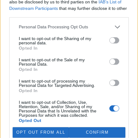
also be disclosed by us to third parties on the
IAB’s List of
Martina Kaňková. Případem se zabývá policie.
Downstream Participants
that may further disclose it to other
third parties.
Island vyhostí aktivisty bojující proti lovu velryb,
pronásledovali velrybáře
Personal Data Processing Opt Outs
5.8.2026 19:54 (
ČTK
)
I want to opt-out of the Sharing of my
Islandské úřady nařídily
personal data.
vyhoštění 21 aktivistů
Opted In
bojujících proti lovu velryb
poté, co minulý týden
I want to opt-out of the Sale of my
pobřežní stráž s policií zabavily
Personal Data.
jejich loď, která pronásledovala velrybářské plavidlo. Pasažéři lodi
Opted In
patřící nadaci kanadsko-amerického ekologického aktivisty Paula
Watsona jsou od té doby zadržováni v Reykjavíku. Sám Watson na
I want to opt-out of processing my
palubě nebyl. Píše o tom agentura AFP s odvoláním na islandskou
Personal Data for Targeted Advertising.
policii.
Opted In
I want to opt-out of Collection, Use,
Záchranná stanice v Praze přijímá kvůli vedrům více
Retention, Sale, and/or Sharing of my
Personal Data that Is Unrelated with the
volně žijících zvířat
Purposes for which it was collected.
5.8.2026 17:40 | PRAHA (
ČTK
)
Opted Out
Kvůli vysokým letním
teplotám pracovníci pražské
OPT OUT FROM ALL
CONFIRM
záchranné stanice pro volně