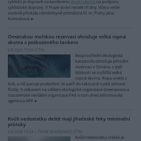
cyklistů je dopravit na konferenci
deset návrhů
na podporu
cyklistické dopravy. V Praze stráví necelé tři dny. Včera večer
osobně přivítala náměstkyně primátora hl. m. Prahy Jana
Komrsková.
Ománskou mořskou rezervaci ohrožuje velká ropná
skvrna z poškozeného tankeru
6.8.2026 15:03 (
ČTK
)
Bezprostřední ekologická
katastrofa ohrožuje přírodní
rezervaci v Ománu, v jejíž
blízkosti se rozšířila velká
ropná skvrna. Ropa unikla z
lodi, u níž panuje podezření, že patří do takzvané ruské stínové
flotily. S odkazem na sdělení ekologické organizace Greenpeace a
nizozemské nevládní organizace PAX o tom dnes informovala
agentura AFP.
Kvůli nedostatku deště mají jihočeské řeky minimální
průtoky
6.8.2026 14:24 | ČESKÉ BUDĚJOVICE (
ČTK
)
Kvůli nedostatku srážek je