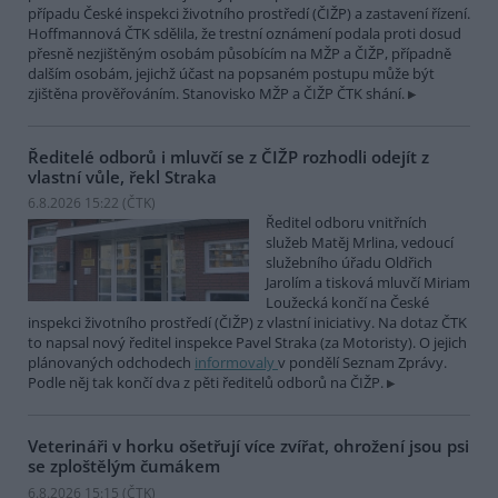
případu České inspekci životního prostředí (ČIŽP) a zastavení řízení.
Hoffmannová ČTK sdělila, že trestní oznámení podala proti dosud
přesně nezjištěným osobám působícím na MŽP a ČIŽP, případně
dalším osobám, jejichž účast na popsaném postupu může být
zjištěna prověřováním. Stanovisko MŽP a ČIŽP ČTK shání.
Ředitelé odborů i mluvčí se z ČIŽP rozhodli odejít z
vlastní vůle, řekl Straka
6.8.2026 15:22 (
ČTK
)
Ředitel odboru vnitřních
služeb Matěj Mrlina, vedoucí
služebního úřadu Oldřich
Jarolím a tisková mluvčí Miriam
Loužecká končí na České
inspekci životního prostředí (ČIŽP) z vlastní iniciativy. Na dotaz ČTK
to napsal nový ředitel inspekce Pavel Straka (za Motoristy). O jejich
plánovaných odchodech
informovaly
v pondělí Seznam Zprávy.
Podle něj tak končí dva z pěti ředitelů odborů na ČIŽP.
Veterináři v horku ošetřují více zvířat, ohrožení jsou psi
se zploštělým čumákem
6.8.2026 15:15 (
ČTK
)