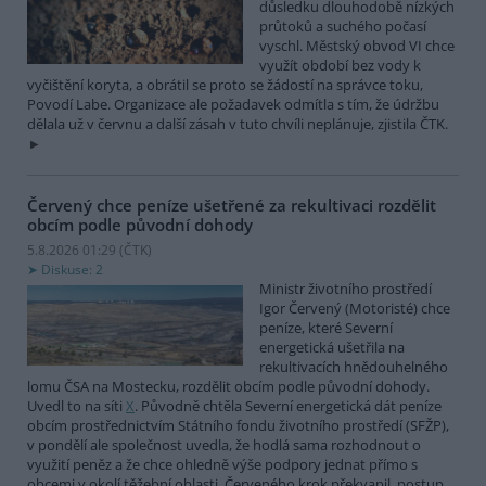
důsledku dlouhodobě nízkých
průtoků a suchého počasí
vyschl. Městský obvod VI chce
využít období bez vody k
vyčištění koryta, a obrátil se proto se žádostí na správce toku,
Povodí Labe. Organizace ale požadavek odmítla s tím, že údržbu
dělala už v červnu a další zásah v tuto chvíli neplánuje, zjistila ČTK.
Červený chce peníze ušetřené za rekultivaci rozdělit
obcím podle původní dohody
5.8.2026 01:29 (
ČTK
)
Diskuse: 2
Ministr životního prostředí
Igor Červený (Motoristé) chce
peníze, které Severní
energetická ušetřila na
rekultivacích hnědouhelného
lomu ČSA na Mostecku, rozdělit obcím podle původní dohody.
Uvedl to na síti
X
. Původně chtěla Severní energetická dát peníze
obcím prostřednictvím Státního fondu životního prostředí (SFŽP),
v pondělí ale společnost uvedla, že hodlá sama rozhodnout o
využití peněz a že chce ohledně výše podpory jednat přímo s
obcemi v okolí těžební oblasti. Červeného krok překvapil, postup