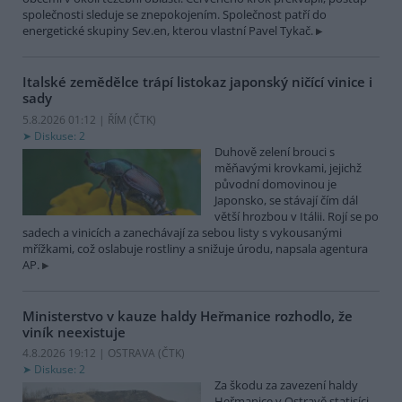
společnosti sleduje se znepokojením. Společnost patří do
energetické skupiny Sev.en, kterou vlastní Pavel Tykač.
Italské zemědělce trápí listokaz japonský ničící vinice i
sady
5.8.2026 01:12 | ŘÍM (
ČTK
)
Diskuse: 2
Duhově zelení brouci s
měňavými krovkami, jejichž
původní domovinou je
Japonsko, se stávají čím dál
větší hrozbou v Itálii. Rojí se po
sadech a vinicích a zanechávají za sebou listy s vykousanými
mřížkami, což oslabuje rostliny a snižuje úrodu, napsala agentura
AP.
Ministerstvo v kauze haldy Heřmanice rozhodlo, že
viník neexistuje
4.8.2026 19:12 | OSTRAVA (
ČTK
)
Diskuse: 2
Za škodu za zavezení haldy
Heřmanice v Ostravě statisíci