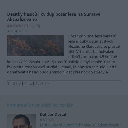
Desítky hasičů likvidují požár lesa na Šumavě
Aktualizováno
4.8.2026 17:13 (
ČTK
)
Diskuse: 2
Požár přibližně šesti hektarů
lesa a louky u šumavských
Nezdic na Klatovsku se přestal
šířit. Vrtulník s bambivakem
odletěl zhruba po 1,5 hodině
kolem 17:00. Zasahuje až 150 hasičů. Nikdo nebyl zraněn. ČTK to
řekl velitel zásahu Aleš Bucifal. Odhadl, že ohniska se budou ještě
dohašovat a hasiči budou místo hlídat přes noc do středy.
1
|
2
|
3
|
4
|
..
|
1581
|
»
komentáře
nejnovější
nejčtenější
Dalibor Dostál
8.8.2026
Místo kosení vyprahlých trávníků odstraňování