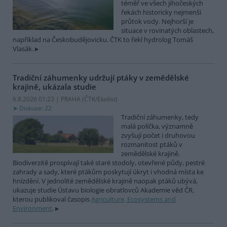
téměř ve všech jihočeských
řekách historicky nejmenší
průtok vody. Nejhorší je
situace v rovinatých oblastech,
například na Českobudějovicku. ČTK to řekl hydrolog Tomáš
Vlasák.
Tradiční záhumenky udržují ptáky v zemědělské
krajině, ukázala studie
6.8.2026 01:23 | PRAHA (
ČTK/Ekolist
)
Diskuse: 22
Tradiční záhumenky, tedy
malá políčka, významně
zvyšují počet i druhovou
rozmanitost ptáků v
zemědělské krajině.
Biodiverzitě prospívají také staré stodoly, otevřené půdy, pestré
zahrady a sady, které ptákům poskytují úkryt i vhodná místa ke
hnízdění. V jednolité zemědělské krajině naopak ptáků ubývá,
ukazuje studie Ústavu biologie obratlovců Akademie věd ČR,
kterou publikoval časopis
Agriculture, Ecosystems and
Environment
.