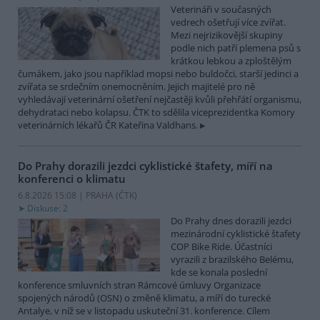
Veterináři v současných
vedrech ošetřují více zvířat.
Mezi nejrizikovější skupiny
podle nich patří plemena psů s
krátkou lebkou a zploštělým
čumákem, jako jsou například mopsi nebo buldočci, starší jedinci a
zvířata se srdečním onemocněním. Jejich majitelé pro ně
vyhledávají veterinární ošetření nejčastěji kvůli přehřátí organismu,
dehydrataci nebo kolapsu. ČTK to sdělila viceprezidentka Komory
veterinárních lékařů ČR Kateřina Valdhans.
Do Prahy dorazili jezdci cyklistické štafety, míří na
konferenci o klimatu
6.8.2026 15:08 | PRAHA (
ČTK
)
Diskuse: 2
Do Prahy dnes dorazili jezdci
mezinárodní cyklistické štafety
COP Bike Ride. Účastníci
vyrazili z brazilského Belému,
kde se konala poslední
konference smluvních stran Rámcové úmluvy Organizace
spojených národů (OSN) o změně klimatu, a míří do turecké
Antalye, v níž se v listopadu uskuteční 31. konference. Cílem