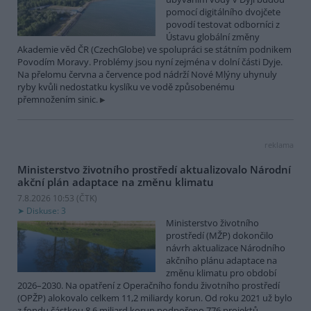
pomocí digitálního dvojčete
povodí testovat odborníci z
Ústavu globální změny
Akademie věd ČR (CzechGlobe) ve spolupráci se státním podnikem
Povodím Moravy. Problémy jsou nyní zejména v dolní části Dyje.
Na přelomu června a července pod nádrží Nové Mlýny uhynuly
ryby kvůli nedostatku kyslíku ve vodě způsobenému
přemnožením sinic.
reklama
Ministerstvo životního prostředí aktualizovalo Národní
akční plán adaptace na změnu klimatu
7.8.2026 10:53 (
ČTK
)
Diskuse: 3
Ministerstvo životního
prostředí (MŽP) dokončilo
návrh aktualizace Národního
akčního plánu adaptace na
změnu klimatu pro období
2026–2030. Na opatření z Operačního fondu životního prostředí
(OPŽP) alokovalo celkem 11,2 miliardy korun. Od roku 2021 už bylo
z fondu částkou 8,6 miliard korun podpořeno 776 projektů