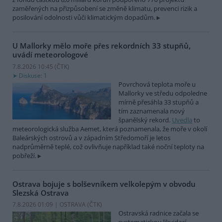
zaměřených na přizpůsobení se změně klimatu, prevenci rizik a
posilování odolnosti vůči klimatickým dopadům.
U Mallorky mělo moře přes rekordních 33 stupňů,
uvádí meteorologové
7.8.2026 10:45 (
ČTK
)
Diskuse: 1
Povrchová teplota moře u
Mallorky ve středu odpoledne
mírně přesáhla 33 stupňů a
tím zaznamenala nový
španělský rekord.
Uvedla
to
meteorologická služba Aemet, která poznamenala, že moře v okolí
Baleárských ostrovů a v západním Středomoří je letos
nadprůměrně teplé, což ovlivňuje například také noční teploty na
pobřeží.
Ostrava bojuje s bolševníkem velkolepým v obvodu
Slezská Ostrava
7.8.2026 01:09 | OSTRAVA (
ČTK
)
Ostravská radnice začala se