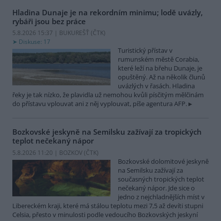
Hladina Dunaje je na rekordním minimu; lodě uvázly,
rybáři jsou bez práce
5.8.2026 15:37 | BUKUREŠŤ (
ČTK
)
Diskuse: 17
Turistický přístav v
rumunském městě Corabia,
které leží na břehu Dunaje, je
opuštěný. Až na několik člunů
uvázlých v řasách. Hladina
řeky je tak nízko, že plavidla už nemohou kvůli písčitým mělčinám
do přístavu vplouvat ani z něj vyplouvat, píše agentura AFP.
Bozkovské jeskyně na Semilsku zažívají za tropických
teplot nečekaný nápor
5.8.2026 11:20 | BOZKOV (
ČTK
)
Bozkovské dolomitové jeskyně
na Semilsku zažívají za
současných tropických teplot
nečekaný nápor. Jde sice o
jedno z nejchladnějších míst v
Libereckém kraji, které má stálou teplotu mezi 7,5 až devíti stupni
Celsia, přesto v minulosti podle vedoucího Bozkovských jeskyní