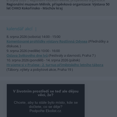
6. srpna 2026 |
Regionální muzeum Mělník, příspěvková organizace
Regionální muzeum Mělník, příspěvková organizace: Výstava 50
let CHKO Kokořínsko - Máchův kraj
kalendář akcí
8. srpna 2026 (sobota) 14:00 - 15:00
Komentované prohlídky výstavy Rostlinná Odysea
(Přednášky a
diskuse, )
9. srpna 2026 (neděle) 10:00 - 16:00
Oslava Světového dne lvů
(Festivaly a slavnosti, Praha 7 )
10. srpna 2026 (pondělí) - 14. srpna 2026 (pátek)
Hrajeme si v Pralese - 2. turnus příměstského letního tábora
(Tábory, výlety a pobytové akce, Praha 19 )