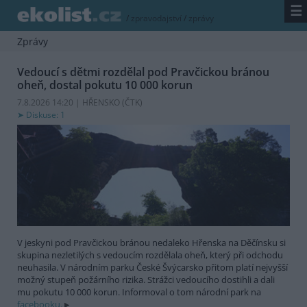
☰
/
zpravodajství
/
zprávy
Zprávy
Vedoucí s dětmi rozdělal pod Pravčickou bránou
oheň, dostal pokutu 10 000 korun
7.8.2026 14:20 | HŘENSKO (
ČTK
)
Diskuse: 1
V jeskyni pod Pravčickou bránou nedaleko Hřenska na Děčínsku si
skupina nezletilých s vedoucím rozdělala oheň, který při odchodu
neuhasila. V národním parku České Švýcarsko přitom platí nejvyšší
možný stupeň požárního rizika. Strážci vedoucího dostihli a dali
mu pokutu 10 000 korun. Informoval o tom národní park na
facebooku.