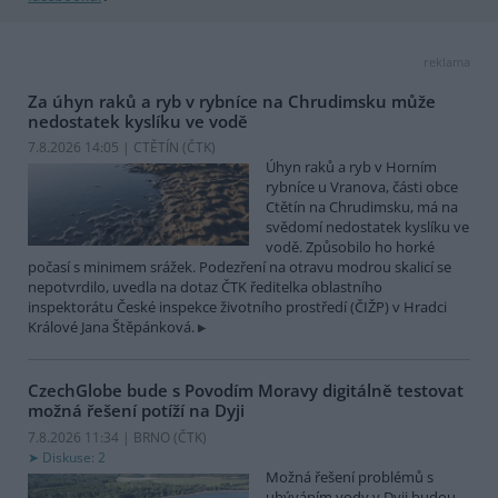
reklama
Za úhyn raků a ryb v rybníce na Chrudimsku může
nedostatek kyslíku ve vodě
7.8.2026 14:05 | CTĚTÍN (
ČTK
)
Úhyn raků a ryb v Horním
rybníce u Vranova, části obce
Ctětín na Chrudimsku, má na
svědomí nedostatek kyslíku ve
vodě. Způsobilo ho horké
počasí s minimem srážek. Podezření na otravu modrou skalicí se
nepotvrdilo, uvedla na dotaz ČTK ředitelka oblastního
inspektorátu České inspekce životního prostředí (ČIŽP) v Hradci
Králové Jana Štěpánková.
CzechGlobe bude s Povodím Moravy digitálně testovat
možná řešení potíží na Dyji
7.8.2026 11:34 | BRNO (
ČTK
)
Diskuse: 2
Možná řešení problémů s
ubýváním vody v Dyji budou