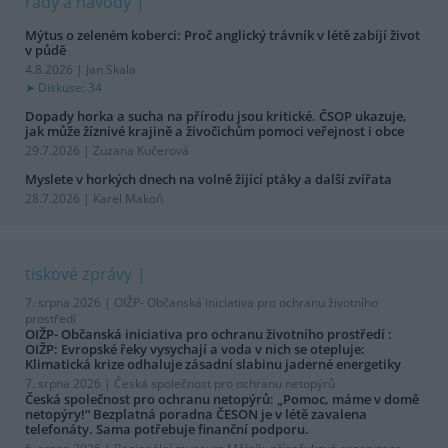
rady a návody
Mýtus o zeleném koberci: Proč anglický trávník v létě zabíjí život
v půdě
4.8.2026 | Jan Skala
Diskuse: 34
Dopady horka a sucha na přírodu jsou kritické. ČSOP ukazuje,
jak může žíznivé krajině a živočichům pomoci veřejnost i obce
29.7.2026 | Zuzana Kučerová
Myslete v horkých dnech na volně žijící ptáky a další zvířata
28.7.2026 | Karel Makoň
tiskové zprávy
7. srpna 2026 |
OIŽP- Občanská iniciativa pro ochranu životního
prostředí
OIŽP- Občanská iniciativa pro ochranu životního prostředí :
OIŽP: Evropské řeky vysychají a voda v nich se otepluje:
Klimatická krize odhaluje zásadní slabinu jaderné energetiky
7. srpna 2026 |
Česká společnost pro ochranu netopýrů
Česká společnost pro ochranu netopýrů: „Pomoc, máme v domě
netopýry!“ Bezplatná poradna ČESON je v létě zavalena
telefonáty. Sama potřebuje finanční podporu.