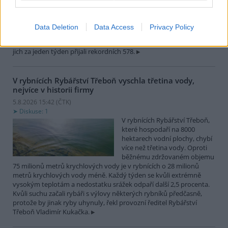
žijící živočichy přijímají více
zvířat, nejčastěji
dehydratovaná a vysílená mláďata ptáků nebo veverek. ČTK to
Data Deletion
Data Access
Privacy Policy
sdělila mluvčí stanice Petra Fišerová. Během současné vlny veder
stanice denně ošetří desítky živočichů, při první letošní vlně horka
jich za jeden týden přijali rekordních 578.
V rybnících Rybářství Třeboň vyschla třetina vody,
nejvíce v historii firmy
5.8.2026 15:42 (
ČTK
)
Diskuse: 1
V rybnících Rybářství Třeboň,
které hospodaří na 8000
hektarech vodní plochy, chybí
více než třetina vody. Oproti
běžnému zdržovaném objemu
75 milionů metrů krychlových vody je v rybnících o 28 milionů
metrů krychlových vody méně. Každý týden se kvůli extrémně
vysokým teplotám a nedostatku srážek odpaří další 2,5 procenta.
Kvůli suchu začali rybáři s výlovy některých rybníků předčasně,
protože by jinak ryby uhynuly, řekl provozní ředitel Rybářství
Třeboň Vladimír Kukačka.