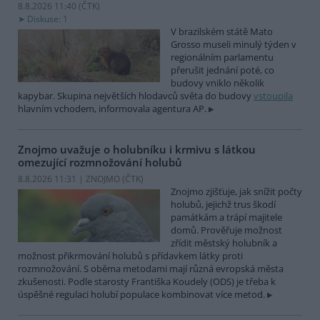
8.8.2026 11:40 (
ČTK
)
Diskuse: 1
V brazilském státě Mato
Grosso museli minulý týden v
regionálním parlamentu
přerušit jednání poté, co
budovy vniklo několik
kapybar. Skupina největších hlodavců světa do budovy
vstoupila
hlavním vchodem, informovala agentura AP.
Znojmo uvažuje o holubníku i krmivu s látkou
omezující rozmnožování holubů
8.8.2026 11:31 | ZNOJMO (
ČTK
)
Znojmo zjišťuje, jak snížit počty
holubů, jejichž trus škodí
památkám a trápí majitele
domů. Prověřuje možnost
zřídit městský holubník a
možnost přikrmování holubů s přídavkem látky proti
rozmnožování. S oběma metodami mají různá evropská města
zkušenosti. Podle starosty Františka Koudely (ODS) je třeba k
úspěšné regulaci holubí populace kombinovat více metod.