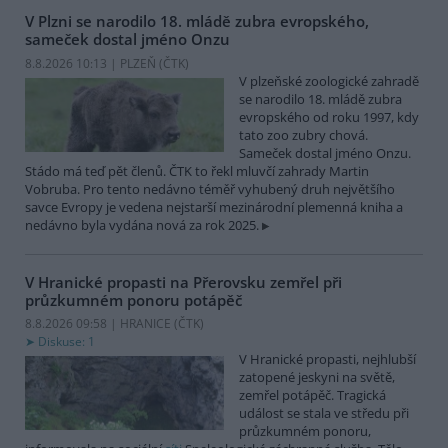
V Plzni se narodilo 18. mládě zubra evropského,
sameček dostal jméno Onzu
8.8.2026 10:13 | PLZEŇ (
ČTK
)
V plzeňské zoologické zahradě
se narodilo 18. mládě zubra
evropského od roku 1997, kdy
tato zoo zubry chová.
Sameček dostal jméno Onzu.
Stádo má teď pět členů. ČTK to řekl mluvčí zahrady Martin
Vobruba. Pro tento nedávno téměř vyhubený druh největšího
savce Evropy je vedena nejstarší mezinárodní plemenná kniha a
nedávno byla vydána nová za rok 2025.
V Hranické propasti na Přerovsku zemřel při
průzkumném ponoru potápěč
8.8.2026 09:58 | HRANICE (
ČTK
)
Diskuse: 1
V Hranické propasti, nejhlubší
zatopené jeskyni na světě,
zemřel potápěč. Tragická
událost se stala ve středu při
průzkumném ponoru,