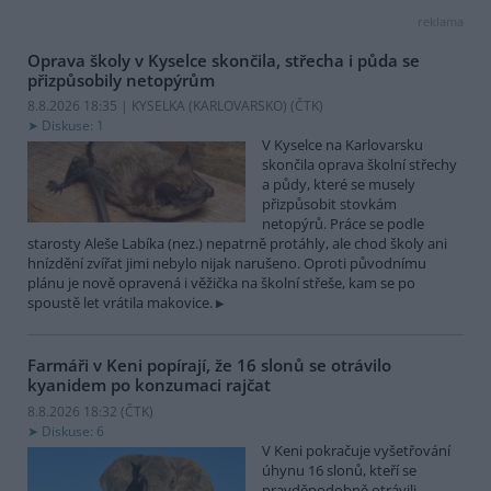
reklama
Oprava školy v Kyselce skončila, střecha i půda se
přizpůsobily netopýrům
8.8.2026 18:35 | KYSELKA (KARLOVARSKO) (
ČTK
)
Diskuse: 1
V Kyselce na Karlovarsku
skončila oprava školní střechy
a půdy, které se musely
přizpůsobit stovkám
netopýrů. Práce se podle
starosty Aleše Labíka (nez.) nepatrně protáhly, ale chod školy ani
hnízdění zvířat jimi nebylo nijak narušeno. Oproti původnímu
plánu je nově opravená i věžička na školní střeše, kam se po
spoustě let vrátila makovice.
Farmáři v Keni popírají, že 16 slonů se otrávilo
kyanidem po konzumaci rajčat
8.8.2026 18:32 (
ČTK
)
Diskuse: 6
V Keni pokračuje vyšetřování
úhynu 16 slonů, kteří se
pravděpodobně otrávili