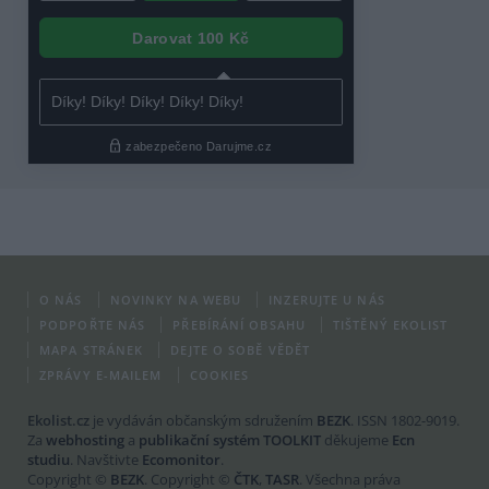
O NÁS
NOVINKY NA WEBU
INZERUJTE U NÁS
PODPOŘTE NÁS
PŘEBÍRÁNÍ OBSAHU
TIŠTĚNÝ EKOLIST
MAPA STRÁNEK
DEJTE O SOBĚ VĚDĚT
ZPRÁVY E-MAILEM
COOKIES
Ekolist.cz
je vydáván občanským sdružením
BEZK
. ISSN 1802-9019.
Za
webhosting
a
publikační systém TOOLKIT
děkujeme
Ecn
studiu
. Navštivte
Ecomonitor
.
Copyright ©
BEZK
. Copyright ©
ČTK
,
TASR
. Všechna práva