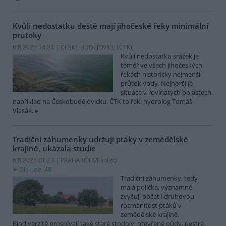
Kvůli nedostatku deště mají jihočeské řeky minimální
průtoky
6.8.2026 14:24 | ČESKÉ BUDĚJOVICE (
ČTK
)
Kvůli nedostatku srážek je
téměř ve všech jihočeských
řekách historicky nejmenší
průtok vody. Nejhorší je
situace v rovinatých oblastech,
například na Českobudějovicku. ČTK to řekl hydrolog Tomáš
Vlasák.
Tradiční záhumenky udržují ptáky v zemědělské
krajině, ukázala studie
6.8.2026 01:23 | PRAHA (
ČTK/Ekolist
)
Diskuse: 48
Tradiční záhumenky, tedy
malá políčka, významně
zvyšují počet i druhovou
rozmanitost ptáků v
zemědělské krajině.
Biodiverzitě prospívají také staré stodoly, otevřené půdy, pestré