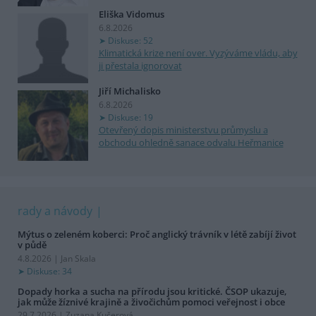
Eliška Vidomus
6.8.2026
Diskuse: 52
Klimatická krize není over. Vyzýváme vládu, aby
ji přestala ignorovat
Jiří Michalisko
6.8.2026
Diskuse: 19
Otevřený dopis ministerstvu průmyslu a
obchodu ohledně sanace odvalu Heřmanice
rady a návody
Mýtus o zeleném koberci: Proč anglický trávník v létě zabíjí život
v půdě
4.8.2026 | Jan Skala
Diskuse: 34
Dopady horka a sucha na přírodu jsou kritické. ČSOP ukazuje,
jak může žíznivé krajině a živočichům pomoci veřejnost i obce
29.7.2026 | Zuzana Kučerová