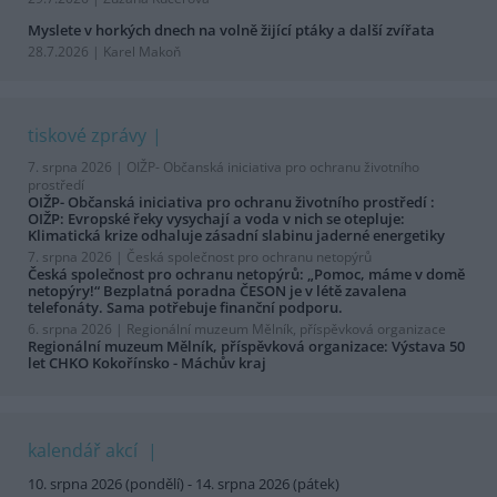
Myslete v horkých dnech na volně žijící ptáky a další zvířata
28.7.2026 | Karel Makoň
tiskové zprávy
7. srpna 2026 |
OIŽP- Občanská iniciativa pro ochranu životního
prostředí
OIŽP- Občanská iniciativa pro ochranu životního prostředí :
OIŽP: Evropské řeky vysychají a voda v nich se otepluje:
Klimatická krize odhaluje zásadní slabinu jaderné energetiky
7. srpna 2026 |
Česká společnost pro ochranu netopýrů
Česká společnost pro ochranu netopýrů: „Pomoc, máme v domě
netopýry!“ Bezplatná poradna ČESON je v létě zavalena
telefonáty. Sama potřebuje finanční podporu.
6. srpna 2026 |
Regionální muzeum Mělník, příspěvková organizace
Regionální muzeum Mělník, příspěvková organizace: Výstava 50
let CHKO Kokořínsko - Máchův kraj
kalendář akcí
10. srpna 2026 (pondělí) - 14. srpna 2026 (pátek)