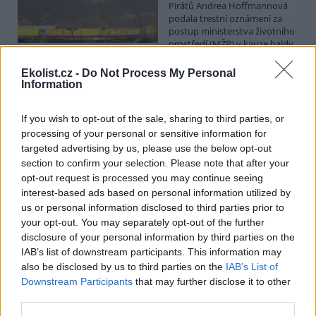
Pirátů Andrea Hoffmannová
podala trestní oznámení za
postup ministerstva životního
prostředí (MŽP) v kauze haldy
Heřmanice. Vyplývá to ze zprávy, kterou ČTK poskytla Česká
pirátská strana. Požaduje, aby policie prověřila okolnosti odebrání
Ekolist.cz -
Do Not Process My Personal
případu České inspekci životního prostředí (ČIŽP) a zastavení řízení.
Information
Hoffmannová ČTK sdělila, že trestní oznámení podala proti dosud
přesně nezjištěným osobám působícím na MŽP a ČIŽP, případně
If you wish to opt-out of the sale, sharing to third parties, or
dalším osobám, jejichž účast na popsaném postupu může být
zjištěna prověřováním. Stanovisko MŽP a ČIŽP ČTK shání.
processing of your personal or sensitive information for
targeted advertising by us, please use the below opt-out
section to confirm your selection. Please note that after your
Ředitelé odborů i mluvčí se z ČIŽP rozhodli odejít z
opt-out request is processed you may continue seeing
vlastní vůle, řekl Straka
interest-based ads based on personal information utilized by
6.8.2026 15:22 (
ČTK
)
us or personal information disclosed to third parties prior to
Diskuse: 1
your opt-out. You may separately opt-out of the further
Ředitel odboru vnitřních
disclosure of your personal information by third parties on the
služeb Matěj Mrlina, vedoucí
IAB’s list of downstream participants. This information may
služebního úřadu Oldřich
Jarolím a tisková mluvčí Miriam
also be disclosed by us to third parties on the
IAB’s List of
Loužecká končí na České
Downstream Participants
that may further disclose it to other
inspekci životního prostředí (ČIŽP) z vlastní iniciativy. Na dotaz ČTK
third parties.
to napsal nový ředitel inspekce Pavel Straka (za Motoristy). O jejich