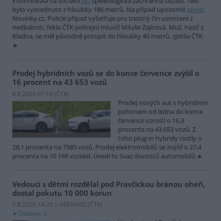
informovala na sociální
síti
Speleologická záchranná služba. Tělo
bylo vyzvednuto z hloubky 186 metrů. Na případ upozornil
server
Novinky.cz. Policie případ vyšetřuje pro trestný čin usmrcení z
nedbalosti, řekla ČTK policejní mluvčí Miluše Zajícová. Muž, hasič z
Kladna, se měl původně potopit do hloubky 40 metrů, zjistila ČTK.
Prodej hybridních vozů se do konce července zvýšil o
16 procent na 43 653 vozů
8.8.2026 01:18 (
ČTK
)
Prodej nových aut s hybridním
pohonem od ledna do konce
července vzrostl o 16,3
procenta na 43 653 vozů. Z
toho plug-in hybridy rostly o
28,1 procenta na 7585 vozů. Prodej elektromobilů se zvýšil o 27,4
procenta na 10 168 vozidel. Uvedl to Svaz dovozců automobilů.
Vedoucí s dětmi rozdělal pod Pravčickou bránou oheň,
dostal pokutu 10 000 korun
7.8.2026 14:20 | HŘENSKO (
ČTK
)
Diskuse: 3