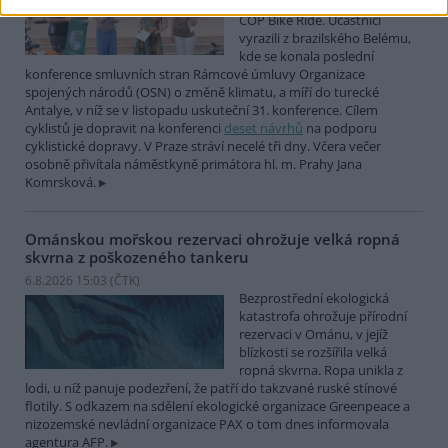
mezinárodní cyklistické štafety
COP Bike Ride. Účastníci
vyrazili z brazilského Belému,
kde se konala poslední
konference smluvních stran Rámcové úmluvy Organizace
spojených národů (OSN) o změně klimatu, a míří do turecké
Antalye, v níž se v listopadu uskuteční 31. konference. Cílem
cyklistů je dopravit na konferenci
deset návrhů
na podporu
cyklistické dopravy. V Praze stráví necelé tři dny. Včera večer
osobně přivítala náměstkyně primátora hl. m. Prahy Jana
Komrsková.
Ománskou mořskou rezervaci ohrožuje velká ropná
skvrna z poškozeného tankeru
6.8.2026 15:03 (
ČTK
)
Bezprostřední ekologická
katastrofa ohrožuje přírodní
rezervaci v Ománu, v jejíž
blízkosti se rozšířila velká
ropná skvrna. Ropa unikla z
lodi, u níž panuje podezření, že patří do takzvané ruské stínové
flotily. S odkazem na sdělení ekologické organizace Greenpeace a
nizozemské nevládní organizace PAX o tom dnes informovala
agentura AFP.