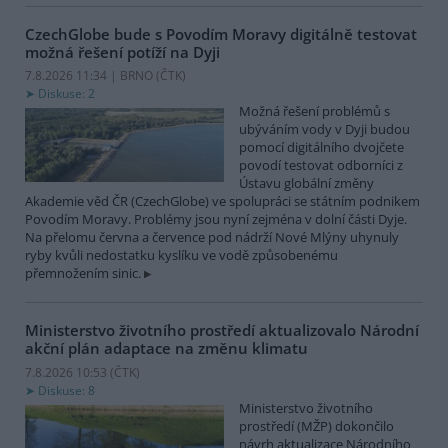
CzechGlobe bude s Povodím Moravy digitálně testovat
možná řešení potíží na Dyji
7.8.2026 11:34 | BRNO (
ČTK
)
Diskuse: 2
Možná řešení problémů s
ubýváním vody v Dyji budou
pomocí digitálního dvojčete
povodí testovat odborníci z
Ústavu globální změny
Akademie věd ČR (CzechGlobe) ve spolupráci se státním podnikem
Povodím Moravy. Problémy jsou nyní zejména v dolní části Dyje.
Na přelomu června a července pod nádrží Nové Mlýny uhynuly
ryby kvůli nedostatku kyslíku ve vodě způsobenému
přemnožením sinic.
Ministerstvo životního prostředí aktualizovalo Národní
akční plán adaptace na změnu klimatu
7.8.2026 10:53 (
ČTK
)
Diskuse: 8
Ministerstvo životního
prostředí (MŽP) dokončilo
návrh aktualizace Národního