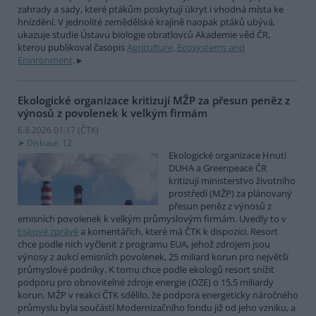
zahrady a sady, které ptákům poskytují úkryt i vhodná místa ke
hnízdění. V jednolité zemědělské krajině naopak ptáků ubývá,
ukazuje studie Ústavu biologie obratlovců Akademie věd ČR,
kterou publikoval časopis
Agriculture, Ecosystems and
Environment
.
Ekologické organizace kritizují MŽP za přesun peněz z
výnosů z povolenek k velkým firmám
6.8.2026 01:17 (
ČTK
)
Diskuse: 12
Ekologické organizace Hnutí
DUHA a Greenpeace ČR
kritizují ministerstvo životního
prostředí (MŽP) za plánovaný
přesun peněz z výnosů z
emisních povolenek k velkým průmyslovým firmám. Uvedly to v
tiskové zprávě
a komentářích, které má ČTK k dispozici. Resort
chce podle nich vyčlenit z programu EUA, jehož zdrojem jsou
výnosy z aukcí emisních povolenek, 25 miliard korun pro největší
průmyslové podniky. K tomu chce podle ekologů resort snížit
podporu pro obnovitelné zdroje energie (OZE) o 15,5 miliardy
korun. MŽP v reakci ČTK sdělilo, že podpora energeticky náročného
průmyslu byla součástí Modernizačního fondu již od jeho vzniku, a