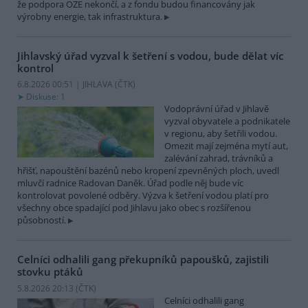
že podpora OZE nekončí, a z fondu budou financovány jak
výrobny energie, tak infrastruktura.
Jihlavský úřad vyzval k šetření s vodou, bude dělat víc
kontrol
6.8.2026 00:51 | JIHLAVA (
ČTK
)
Diskuse: 1
Vodoprávní úřad v Jihlavě
vyzval obyvatele a podnikatele
v regionu, aby šetřili vodou.
Omezit mají zejména mytí aut,
zalévání zahrad, trávníků a
hřišť, napouštění bazénů nebo kropení zpevněných ploch, uvedl
mluvčí radnice Radovan Daněk. Úřad podle něj bude víc
kontrolovat povolené odběry. Výzva k šetření vodou platí pro
všechny obce spadající pod Jihlavu jako obec s rozšířenou
působností.
Celníci odhalili gang překupníků papoušků, zajistili
stovku ptáků
5.8.2026 20:13 (
ČTK
)
Celníci odhalili gang