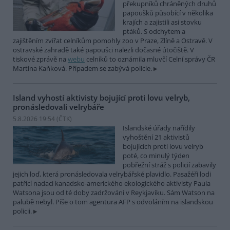
překupníků chráněných druhů
papoušků působící v několika
krajích a zajistili asi stovku
ptáků. S odchytem a
zajištěním zvířat celníkům pomohly zoo v Praze, Zlíně a Ostravě. V
ostravské zahradě také papoušci nalezli dočasné útočiště. V
tiskové zprávě na
webu
celníků to oznámila mluvčí Celní správy ČR
Martina Kaňková. Případem se zabývá policie.
Island vyhostí aktivisty bojující proti lovu velryb,
pronásledovali velrybáře
5.8.2026 19:54 (
ČTK
)
Islandské úřady nařídily
vyhoštění 21 aktivistů
bojujících proti lovu velryb
poté, co minulý týden
pobřežní stráž s policií zabavily
jejich loď, která pronásledovala velrybářské plavidlo. Pasažéři lodi
patřící nadaci kanadsko-amerického ekologického aktivisty Paula
Watsona jsou od té doby zadržováni v Reykjavíku. Sám Watson na
palubě nebyl. Píše o tom agentura AFP s odvoláním na islandskou
policii.