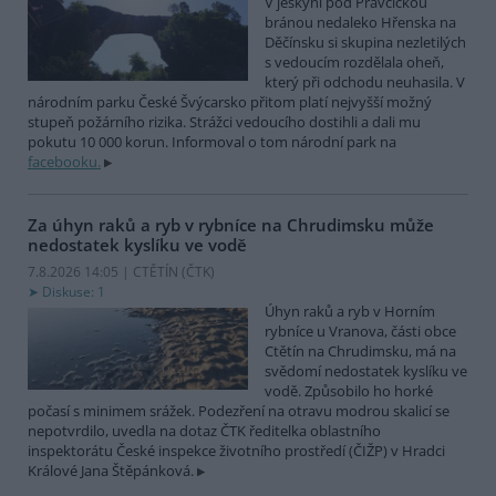
V jeskyni pod Pravčickou
bránou nedaleko Hřenska na
Děčínsku si skupina nezletilých
s vedoucím rozdělala oheň,
který při odchodu neuhasila. V
národním parku České Švýcarsko přitom platí nejvyšší možný
stupeň požárního rizika. Strážci vedoucího dostihli a dali mu
pokutu 10 000 korun. Informoval o tom národní park na
facebooku.
Za úhyn raků a ryb v rybníce na Chrudimsku může
nedostatek kyslíku ve vodě
7.8.2026 14:05 | CTĚTÍN (
ČTK
)
Diskuse: 1
Úhyn raků a ryb v Horním
rybníce u Vranova, části obce
Ctětín na Chrudimsku, má na
svědomí nedostatek kyslíku ve
vodě. Způsobilo ho horké
počasí s minimem srážek. Podezření na otravu modrou skalicí se
nepotvrdilo, uvedla na dotaz ČTK ředitelka oblastního
inspektorátu České inspekce životního prostředí (ČIŽP) v Hradci
Králové Jana Štěpánková.