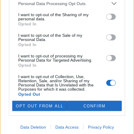
plánovaných odchodech
informovaly
v pondělí Seznam Zprávy.
Personal Data Processing Opt Outs
Podle něj tak končí dva z pěti ředitelů odborů na ČIŽP.
I want to opt-out of the Sharing of my
personal data.
Veterináři v horku ošetřují více zvířat, ohrožení jsou psi
Opted In
se zploštělým čumákem
6.8.2026 15:15 (
ČTK
)
I want to opt-out of the Sale of my
Personal Data.
Veterináři v současných
Opted In
vedrech ošetřují více zvířat.
Mezi nejrizikovější skupiny
I want to opt-out of processing my
podle nich patří plemena psů s
Personal Data for Targeted Advertising.
krátkou lebkou a zploštělým
Opted In
čumákem, jako jsou například mopsi nebo buldočci, starší jedinci a
zvířata se srdečním onemocněním. Jejich majitelé pro ně
I want to opt-out of Collection, Use,
vyhledávají veterinární ošetření nejčastěji kvůli přehřátí organismu,
Retention, Sale, and/or Sharing of my
dehydrataci nebo kolapsu. ČTK to sdělila viceprezidentka Komory
Personal Data that Is Unrelated with the
veterinárních lékařů ČR Kateřina Valdhans.
Purposes for which it was collected.
Opted Out
Do Prahy dorazili jezdci cyklistické štafety, míří na
OPT OUT FROM ALL
CONFIRM
konferenci o klimatu
6.8.2026 15:08 | PRAHA (
ČTK
)
Diskuse: 2
Data Deletion
Data Access
Privacy Policy
Do Prahy dnes dorazili jezdci