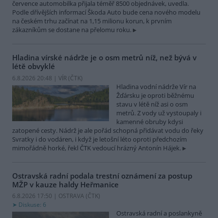
července automobilka přijala téměř 8500 objednávek, uvedla.
Podle dřívějších informací Škoda Auto bude cena nového modelu
na českém trhu začínat na 1,15 milionu korun, k prvním
zákazníkům se dostane na přelomu roku.
Hladina vírské nádrže je o osm metrů níž, než bývá v
létě obvyklé
6.8.2026 20:48 | VÍR (
ČTK
)
Hladina vodní nádrže Vír na
Žďársku je oproti běžnému
stavu v létě níž asi o osm
metrů. Z vody už vystoupaly i
kamenné obruby kdysi
zatopené cesty. Nádrž je ale pořád schopná přidávat vodu do řeky
Svratky i do vodáren, i když je letošní léto oproti předchozím
mimořádně horké, řekl ČTK vedoucí hrázný Antonín Hájek.
Ostravská radní podala trestní oznámení za postup
MŽP v kauze haldy Heřmanice
6.8.2026 17:50 | OSTRAVA (
ČTK
)
Diskuse: 6
Ostravská radní a poslankyně