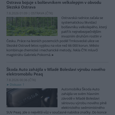
Ostrava bojuje s bolševníkem velkolepým v obvodu
Slezská Ostrava
7.8.2026 01:09 | OSTRAVA (
ČTK
)
Ostravská radnice začala se
systematickou likvidací
bolševníku velkolepého, který
patří k nejnebezpečnějším
invazním druhům rostlin v
Česku. Práce na lesních pozemcích podél Trnkovecké ulice ve
Slezské Ostravě letos vyjdou na více než 66 000 korun. Město
kombinuje chemické i mechanické metody, řekla ČTK mluvčí
magistrátu Gabriela Pokorná.
Škoda Auto zahájila v Mladé Boleslavi výrobu nového
elektromobilu Peaq
7.8.2026 00:36 (
ČTK
)
Diskuse: 1
Automobilka Škoda Auto
zahájila ve svém hlavním
závodě v Mladé Boleslavi
sériovou výrobu nového plně
elektrického sedmimístného
SUV Peaq. Jde o největší vůz v současné nabídce značky. Do konce