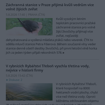
Záchranná stanice v Praze přijímá kvůli vedrům více
volně žijících zvířat
5.8.2026 17:40 | PRAHA (
ČTK
)
Kvůli vysokým letním
teplotám pracovníci pražské
záchranné stanice pro volně
žijící živočichy přijímají více
zvířat, nejčastěji
dehydratovaná a vysílená mláďata ptáků nebo veverek. ČTK to
sdělila mluvčí stanice Petra Fišerová. Během současné vlny veder
stanice denně ošetří desítky živočichů, při první letošní vlně horka
jich za jeden týden přijali rekordních 578.
V rybnících Rybářství Třeboň vyschla třetina vody,
nejvíce v historii firmy
5.8.2026 15:42 (
ČTK
)
Diskuse: 2
V rybnících Rybářství Třeboň,
které hospodaří na 8000
hektarech vodní plochy, chybí
více než třetina vody. Oproti
běžnému zdržovaném objemu