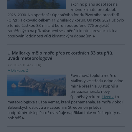
akčního plánu adaptace na
změnu klimatu pro období
2026–2030. Na opatření z Operačního fondu životního prostředí
(OPŽP) alokovalo celkem 11,2 miliardy korun. Od roku 2021 už bylo
z fondu částkou 8,6 miliard korun podpořeno 776 projektů
zaměřených na přizpůsobení se změně klimatu, prevenci rizik a
posilování odolnosti vůči klimatickým dopadům.
U Mallorky mělo moře přes rekordních 33 stupňů,
uvádí meteorologové
7.8.2026 10:45 (
ČTK
)
Diskuse: 2
Povrchová teplota moře u
Mallorky ve středu odpoledne
mírně přesáhla 33 stupňů a
tím zaznamenala nový
španělský rekord.
Uvedla
to
meteorologická služba Aemet, která poznamenala, že moře v okolí
Baleárských ostrovů a v západním Středomoří je letos
nadprůměrně teplé, což ovlivňuje například také noční teploty na
pobřeží.