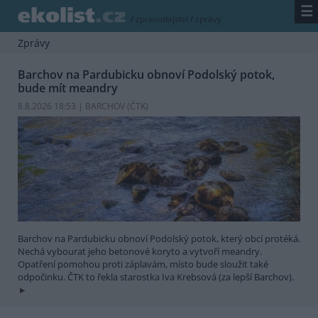
☰
/
zpravodajství
/
zprávy
Zprávy
Barchov na Pardubicku obnoví Podolský potok,
bude mít meandry
8.8.2026 18:53 | BARCHOV (
ČTK
)
Barchov na Pardubicku obnoví Podolský potok, který obcí protéká.
Nechá vybourat jeho betonové koryto a vytvoří meandry.
Opatření pomohou proti záplavám, místo bude sloužit také
odpočinku. ČTK to řekla starostka Iva Krebsová (za lepší Barchov).