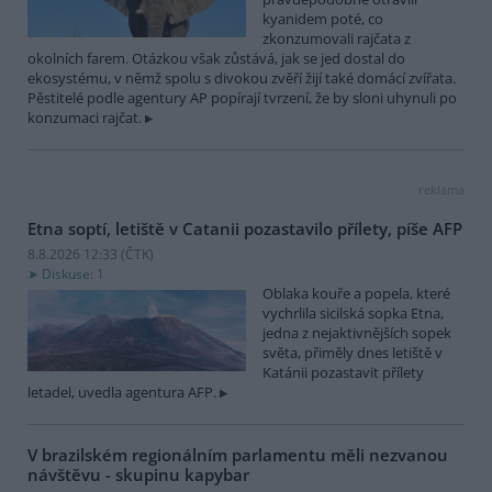
kyanidem poté, co
zkonzumovali rajčata z
okolních farem. Otázkou však zůstává, jak se jed dostal do
ekosystému, v němž spolu s divokou zvěří žijí také domácí zvířata.
Pěstitelé podle agentury AP popírají tvrzení, že by sloni uhynuli po
konzumaci rajčat.
reklama
Etna soptí, letiště v Catanii pozastavilo přílety, píše AFP
8.8.2026 12:33 (
ČTK
)
Diskuse: 1
Oblaka kouře a popela, které
vychrlila sicilská sopka Etna,
jedna z nejaktivnějších sopek
světa, přiměly dnes letiště v
Katánii pozastavit přílety
letadel, uvedla agentura AFP.
V brazilském regionálním parlamentu měli nezvanou
návštěvu - skupinu kapybar