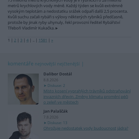
75 milionů metrů krychlových vody je v rybnících o 28 milionů
metrů krychlových vody méně. Každý týden se kvůli extrémně
vysokým teplotám a nedostatku srážek odpaří další 2,5 procenta.
Kvůli suchu začali rybáři s výlovy některých rybníků předčasně,
protože by jinak ryby uhynuly, řekl provozní ředitel Rybářství
Třeboň Vladimír Kukačka.
1
|
2
|
3
|
4
|
..
|
1581
|
»
komentáře
nejnovější
nejčtenější
Dalibor Dostál
8.8.2026
Diskuse: 2
Místo kosení vyprahlých trávníků odstraňování
invazních dřevin. Změny klimatu promění péči
o zeleň ve městech
Jan Palaščák
7.8.2026
Diskuse: 13
Ohrožuje nedostatek vody budoucnost jádra?