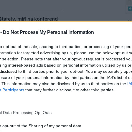
 štafety, míří na konferenci
8
 2
 -
Do Not Process My Personal Information
K
ahy dnes dorazili jezdci
O
árodní cyklistické štafety COP
to opt-out of the sale, sharing to third parties, or processing of your per
Ride. Účastníci vyrazili z
9
formation for targeted advertising by us, please use the below opt-out s
O
lského Belému, kde se konala
r selection. Please note that after your opt-out request is processed y
s
dní konference smluvních
eing interest-based ads based on personal information utilized by us or
ojených národů (OSN) o změně
disclosed to third parties prior to your opt-out. You may separately opt-
1
íž se v listopadu uskuteční 31.
(
losure of your personal information by third parties on the IAB’s list of
 na konferenci
deset návrhů
na
H
. This information may also be disclosed by us to third parties on the
IA
p
ráví necelé tři dny. Včera
Participants
that may further disclose it to other third parties.
a
mátora hl. m. Prahy Jana
l Data Processing Opt Outs
uje velká ropná skvrna z
o opt-out of the Sharing of my personal data.