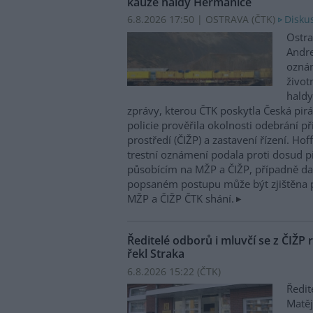
kauze haldy Heřmanice
6.8.2026 17:50 | OSTRAVA (
ČTK
)
Diskus
Ostra
Andre
oznám
život
haldy
zprávy, kterou ČTK poskytla Česká pirá
policie prověřila okolnosti odebrání p
prostředí (ČIŽP) a zastavení řízení. Ho
trestní oznámení podala proti dosud 
působícím na MŽP a ČIŽP, případně dal
popsaném postupu může být zjištěna 
MŽP a ČIŽP ČTK shání.
Ředitelé odborů i mluvčí se z ČIŽP r
řekl Straka
6.8.2026 15:22 (
ČTK
)
Ředit
Matěj