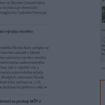
ice ve Slezské Ostravě letos
to kombinuje chemické i
magistrátu Gabriela Pokorná.
sa
lavi výrobu nového
5.
Do
obilka Škoda Auto zahájila ve
Če
 hlavním závodě v Mladé
b
lavi sériovou výrobu nového
elektrického sedmimístného
eaq. Jde o největší vůz v
re
rvence automobilka přijala
dřívějších informací Škoda
kém trhu začínat na 1,15
e dostane na přelomu roku.
námení za postup MŽP v