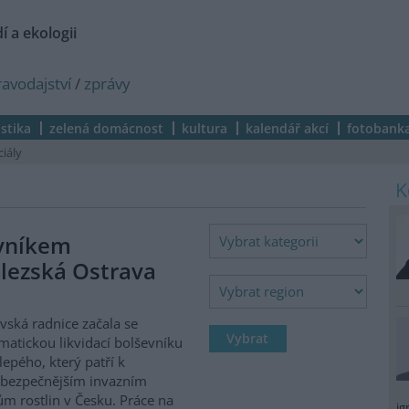
í a ekologii
ravodajství
/
zprávy
istika
zelená domácnost
kultura
kalendář akcí
fotobank
ciály
evníkem
lezská Ostrava
vská radnice začala se
matickou likvidací bolševníku
lepého, který patří k
ebezpečnějším invazním
m rostlin v Česku. Práce na
ig