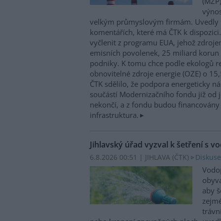
(MŽP)
výnos
velkým průmyslovým firmám. Uvedly 
komentářích, které má ČTK k dispozici.
vyčlenit z programu EUA, jehož zdroje
emisních povolenek, 25 miliard korun
podniky. K tomu chce podle ekologů re
obnovitelné zdroje energie (OZE) o 15,
ČTK sdělilo, že podpora energeticky 
součástí Modernizačního fondu již od 
nekončí, a z fondu budou financovány 
infrastruktura.
Jihlavský úřad vyzval k šetření s v
6.8.2026 00:51 | JIHLAVA (
ČTK
)
Diskuse
Vodop
obyva
aby š
zejmé
trávn