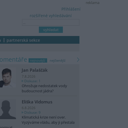
reklama
Přihlášení
rozšířené vyhledávání
a
partnerská sekce
komentáře
nejnovější
nejčtenější
Jan Palaščák
7.8.2026
Diskuse: 1
Ohrožuje nedostatek vody
budoucnost jádra?
Eliška Vidomus
6.8.2026
Diskuse: 9
Klimatická krize není over.
Vyzýváme vládu, aby ji přestala
norovat