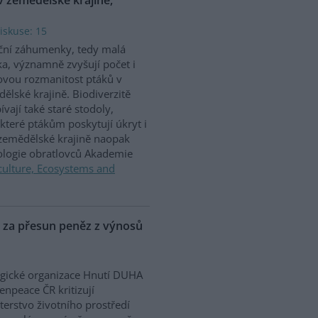
iskuse: 15
ční záhumenky, tedy malá
ka, významně zvyšují počet i
vou rozmanitost ptáků v
ělské krajině. Biodiverzitě
ívají také staré stodoly,
které ptákům poskytují úkryt i
 zemědělské krajině naopak
iologie obratlovců Akademie
culture, Ecosystems and
P za přesun peněz z výnosů
gické organizace Hnutí DUHA
enpeace ČR kritizují
terstvo životního prostředí