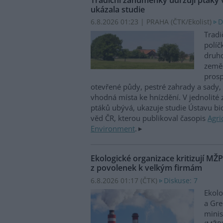
ukázala studie
6.8.2026 01:23 | PRAHA (
ČTK/Ekolist
)
D
Tradi
políč
druho
zeměd
prosp
otevřené půdy, pestré zahrady a sady, 
vhodná místa ke hnízdění. V jednolité
ptáků ubývá, ukazuje studie Ústavu b
věd ČR, kterou publikoval časopis
Agri
Environment
.
Ekologické organizace kritizují MŽ
z povolenek k velkým firmám
6.8.2026 01:17 (
ČTK
)
Diskuse: 7
Ekolo
a Gre
minis