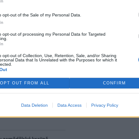
In
ostřední ekologická katastrofa
uje přírodní rezervaci v
o opt-out of the Sale of my Personal Data.
, v jejíž blízkosti se rozšířila
In
 ropná skvrna. Ropa unikla z
 u níž panuje podezření, že
to opt-out of processing my Personal Data for Targeted
ing.
. S odkazem na sdělení
In
izozemské nevládní organizace
 AFP.
o opt-out of Collection, Use, Retention, Sale, and/or Sharing
ersonal Data that Is Unrelated with the Purposes for which it
lected.
Out
ské řeky minimální průtoky
K
)
OPT OUT FROM ALL
CONFIRM
 nedostatku srážek je téměř ve
 jihočeských řekách historicky
nší průtok vody. Nejhorší je
Data Deletion
Data Access
Privacy Policy
ce v rovinatých oblastech,
rek
klad na Českobudějovicku. ČTK
v zemědělské krajině,