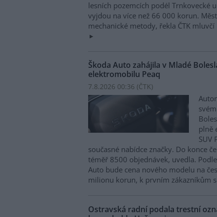
lesních pozemcích podél Trnkovecké ul
vyjdou na více než 66 000 korun. Měs
mechanické metody, řekla ČTK mluvčí 
Škoda Auto zahájila v Mladé Boles
elektromobilu Peaq
7.8.2026 00:36 (
ČTK
)
Autom
svém
Boles
plně 
SUV P
současné nabídce značky. Do konce če
téměř 8500 objednávek, uvedla. Podle 
Auto bude cena nového modelu na čes
milionu korun, k prvním zákazníkům s
Ostravská radní podala trestní oz