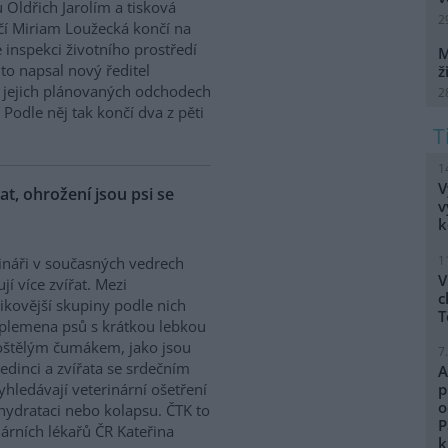
 Oldřich Jarolím a tisková
2
í Miriam Loužecká končí na
 inspekci životního prostředí
M
K to napsal nový ředitel
ž
 O jejich plánovaných odchodech
2
Podle něj tak končí dva z pěti
1
V
řat, ohrožení jsou psi se
v
k
1
ináři v současných vedrech
V
ují více zvířat. Mezi
c
zikovější skupiny podle nich
T
 plemena psů s krátkou lebkou
oštělým čumákem, jako jsou
7
edinci a zvířata se srdečním
A
hledávají veterinární ošetření
p
o
ehydrataci nebo kolapsu. ČTK to
P
árních lékařů ČR Kateřina
k