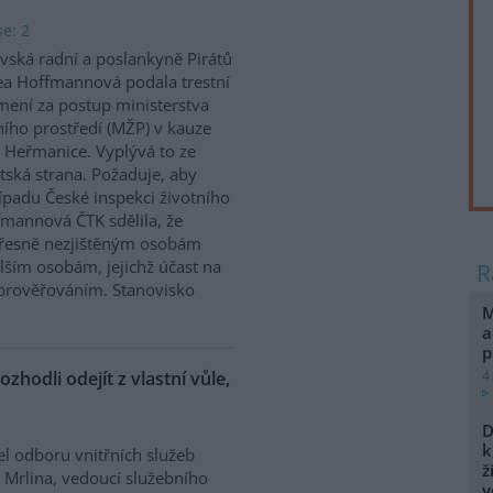
e: 2
vská radní a poslankyně Pirátů
a Hoffmannová podala trestní
ení za postup ministerstva
ního prostředí (MŽP) v kauze
 Heřmanice. Vyplývá to ze
tská strana. Požaduje, aby
řípadu České inspekci životního
ffmannová ČTK sdělila, že
přesně nezjištěným osobám
ším osobám, jejichž účast na
prověřováním. Stanovisko
M
a
p
ozhodli odejít z vlastní vůle,
4
D
k
el odboru vnitřních služeb
ž
 Mrlina, vedoucí služebního
v