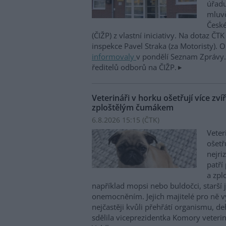
úřadu
mluvč
České
(ČIŽP) z vlastní iniciativy. Na dotaz ČT
inspekce Pavel Straka (za Motoristy).
informovaly
v pondělí Seznam Zprávy. 
ředitelů odborů na ČIŽP.
Veterináři v horku ošetřují více zví
zploštělým čumákem
6.8.2026 15:15 (
ČTK
)
Veter
ošetř
nejri
patří
a zpl
například mopsi nebo buldočci, starší j
onemocněním. Jejich majitelé pro ně vy
nejčastěji kvůli přehřátí organismu, d
sdělila viceprezidentka Komory veterin