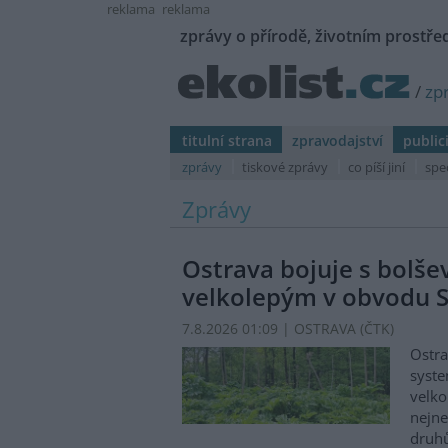
reklama
reklama
zprávy o přírodě, životním prostřed
/
zp
titulní strana
zpravodajství
public
zprávy
tiskové zprávy
co píší jiní
spe
Zprávy
Ostrava bojuje s bolš
velkolepým v obvodu S
7.8.2026 01:09 | OSTRAVA (
ČTK
)
Ostra
syste
velko
nejn
druhů