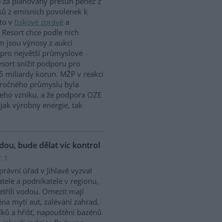
 za plánovaný přesun peněz z
ů z emisních povolenek k
to v
tiskové zprávě
a
 Resort chce podle nich
m jsou výnosy z aukcí
 pro největší průmyslové
sort snížit podporu pro
5 miliardy korun. MŽP v reakci
náročného průmyslu byla
jeho vzniku, a že podpora OZE
jak výrobny energie, tak
odou, bude dělat víc kontrol
: 1
rávní úřad v Jihlavě vyzval
tele a podnikatele v regionu,
etřili vodou. Omezit mají
na mytí aut, zalévání zahrad,
íků a hřišť, napouštění bazénů