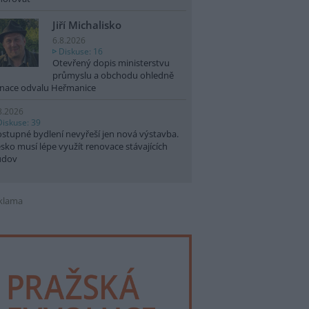
Jiří Michalisko
6.8.2026
Diskuse: 16
Otevřený dopis ministerstvu
průmyslu a obchodu ohledně
nace odvalu Heřmanice
8.2026
Diskuse: 39
stupné bydlení nevyřeší jen nová výstavba.
sko musí lépe využít renovace stávajících
udov
klama