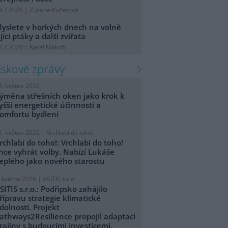
9.7.2026 | Zuzana Kučerová
yslete v horkých dnech na volně
ijící ptáky a další zvířata
8.7.2026 | Karel Makoň
tiskové zprávy
4. května 2026 |
ýměna střešních oken jako krok k
yšší energetické účinnosti a
omfortu bydlení
1. května 2026 |
Vrchlabí do toho!
rchlabí do toho!: Vrchlabí do toho!
hce vyhrát volby. Nabízí Lukáše
eplého jako nového starostu
. května 2026 |
ASITIS s.r.o.
SITIS s.r.o.: Podřipsko zahájilo
řípravu strategie klimatické
dolnosti. Projekt
athways2Resilience propojil adaptaci
rajiny s budoucími investicemi.