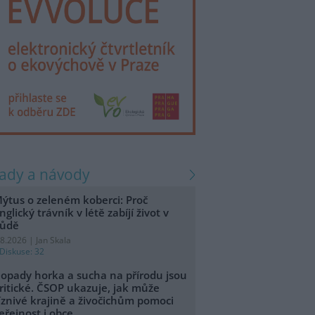
rady a návody
ýtus o zeleném koberci: Proč
nglický trávník v létě zabíjí život v
ůdě
.8.2026 | Jan Skala
Diskuse: 32
opady horka a sucha na přírodu jsou
ritické. ČSOP ukazuje, jak může
íznivé krajině a živočichům pomoci
eřejnost i obce