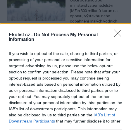
ministerstva zemědělství
(MZe) 300 milionů korun na
opravu, výstavbu nebo
odbahnění malých vodních
nádrží. Žádost o dotace mohou podávat od 7. září do 7. října.
Ekolist.cz -
Do Not Process My Personal
Information
Hospodářským zvířatům pomáhají při vedrech remízky
i kamenné stáje
If you wish to opt-out of the sale, sharing to third parties, or
4.8.2026 12:52 (
ČTK
)
processing of your personal or sensitive information for
Hospodářská zvířata na jihu
Čech se při tropických
targeted advertising by us, please use the below opt-out
teplotách ochlazují v
section to confirm your selection. Please note that after your
remízkách i kamenných stájích.
opt-out request is processed you may continue seeing
Někteří jihočeští farmáři
interest-based ads based on personal information utilized by
vypouštějí krávy, ovce či koně na pastviny v noci a v největších
us or personal information disclosed to third parties prior to
vedrech je nechávají uvnitř chladnějších budov. Kvůli suchu
your opt-out. You may separately opt-out of the further
neroste na loukách tráva a zemědělci musí dobytek přikrmovat
zásobami sena na zimu. Vysychají zdroje vody a rostou náklady na
disclosure of your personal information by third parties on the
její dopravu i na elektřinu na ochlazování zvířat, zjistila ČTK.
IAB’s list of downstream participants. This information may
also be disclosed by us to third parties on the
IAB’s List of
Downstream Participants
that may further disclose it to other
V Japonsku, které bojuje s extrémními vedry, uhynuly
third parties.
tři lvice, píše BBC News