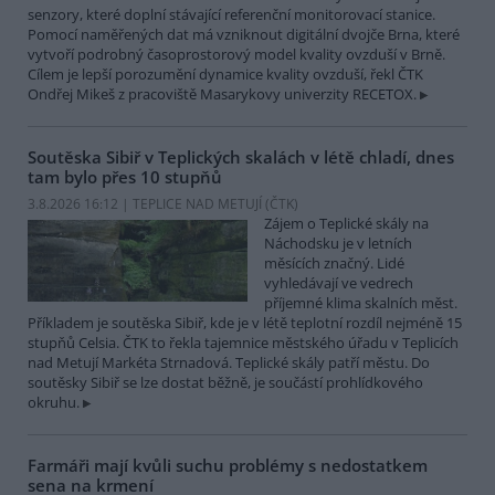
senzory, které doplní stávající referenční monitorovací stanice.
Pomocí naměřených dat má vzniknout digitální dvojče Brna, které
vytvoří podrobný časoprostorový model kvality ovzduší v Brně.
Cílem je lepší porozumění dynamice kvality ovzduší, řekl ČTK
Ondřej Mikeš z pracoviště Masarykovy univerzity RECETOX.
Soutěska Sibiř v Teplických skalách v létě chladí, dnes
tam bylo přes 10 stupňů
3.8.2026 16:12 | TEPLICE NAD METUJÍ (
ČTK
)
Zájem o Teplické skály na
Náchodsku je v letních
měsících značný. Lidé
vyhledávají ve vedrech
příjemné klima skalních měst.
Příkladem je soutěska Sibiř, kde je v létě teplotní rozdíl nejméně 15
stupňů Celsia. ČTK to řekla tajemnice městského úřadu v Teplicích
nad Metují Markéta Strnadová. Teplické skály patří městu. Do
soutěsky Sibiř se lze dostat běžně, je součástí prohlídkového
okruhu.
Farmáři mají kvůli suchu problémy s nedostatkem
sena na krmení