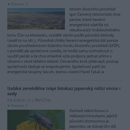
Diskuse: 2
Ministr životního prostředí
Igor Červený (Motoristé) chce
peníze, které Severní
energetická ušetřila na
rekultivacích hnědouhelného
lomu ČSA na Mostecku, rozdělit obcím podle původní dohody.
Uvedl to na síti
X
. Původně chtěla Severní energetická dát peníze
obcím prostřednictvím Státního fondu životního prostředí (SFŽP),
v pondělí ale společnost uvedla, že hodlá sama rozhodnout o
využití peněz a že chce ohledně výše podpory jednat přímo s
obcemi v okolí těžební oblasti. Červeného krok překvapil, postup
společnosti sleduje se znepokojením. Společnost patří do
energetické skupiny Sev.en, kterou vlastní Pavel Tykač.
Italské zemědělce trápí listokaz japonský ničící vinice i
sady
5.8.2026 01:12 | ŘÍM (
ČTK
)
Diskuse: 2
Duhově zelení brouci s
měňavými krovkami, jejichž
původní domovinou je
Japonsko, se stávají čím dál