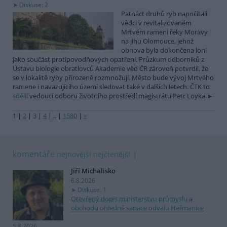
Diskuse: 2
Patnáct druhů ryb napočítali
vědci v revitalizovaném
Mrtvém rameni řeky Moravy
na jihu Olomouce, jehož
obnova byla dokončena loni
jako součást protipovodňových opatření. Průzkum odborníků z
Ústavu biologie obratlovců Akademie věd ČR zároveň potvrdil, že
se v lokalitě ryby přirozeně rozmnožují. Město bude vývoj Mrtvého
ramene i navazujícího území sledovat také v dalších letech. ČTK to
sdělil
vedoucí odboru životního prostředí magistrátu Petr Loyka.
1
|
2
|
3
|
4
|
..
|
1580
|
»
komentáře
nejnovější
nejčtenější
Jiří Michalisko
6.8.2026
Diskuse: 1
Otevřený dopis ministerstvu průmyslu a
obchodu ohledně sanace odvalu Heřmanice
5.8.2026