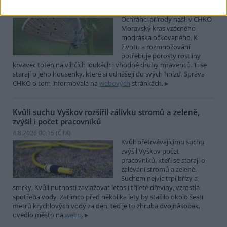
4.8.2026 01:58 (
ČTK
)
Ochránci přírody našli v CHKO
Moravský kras vzácného
modráska očkovaného. K
životu a rozmnožování
potřebuje porosty rostliny
krvavec toten na vlhčích loukách i vhodné druhy mravenců. Ti se
starají o jeho housenky, které si odnášejí do svých hnízd. Správa
CHKO o tom informovala na
webových
stránkách.
Kvůli suchu Vyškov rozšířil zálivku stromů a zeleně,
zvýšil i počet pracovníků
4.8.2026 00:15 (
ČTK
)
Kvůli přetrvávajícímu suchu
zvýšil Vyškov počet
pracovníků, kteří se starají o
zalévání stromů a zeleně.
Suchem nejvíc trpí břízy a
smrky. Kvůli nutnosti zavlažovat letos i tříleté dřeviny, vzrostla
spotřeba vody. Zatímco před několika lety by stačilo okolo šesti
metrů krychlových vody za den, teď je to zhruba dvojnásobek,
uvedlo město na
webu
.