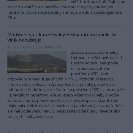
větší hrozbou v Itálii. Rojí se po
sadech a vinicích a zanechávají za sebou listy s vykousanými
mřížkami, což oslabuje rostliny a snižuje úrodu, napsala agentura
AP.
Ministerstvo v kauze haldy Heřmanice rozhodlo, že
viník neexistuje
4.8.2026 19:12 | OSTRAVA (
ČTK
)
Za škodu za zavezení haldy
Heřmanice v Ostravě statisíci
tunami odpadu není podle
ministerstva životního
prostředí (MŽP) nikdo
odpovědný a neexistuje oficiální viník. O rozhodnutí resortu
informoval
web
Seznam Zprávy. Kauzu čtyři roky prošetřovali
odborníci z České inspekce životního prostředí (ČIŽP), letos na jaře
ji převzalo ministerstvo. Ani po letech vyšetřování nebylo podle
webu známo, co přesně se v haldě skrývá, inspekce si proto loni
objednala sérii vrtů a následných analýz odebraných vzorků. Práce
ale měl podle webu minulý měsíc zastavit šéf úřadu Pavel Straka
pro jejich nadbytečnost.