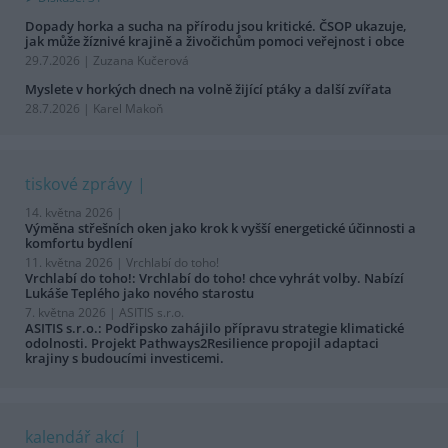
Dopady horka a sucha na přírodu jsou kritické. ČSOP ukazuje,
jak může žíznivé krajině a živočichům pomoci veřejnost i obce
29.7.2026 | Zuzana Kučerová
Myslete v horkých dnech na volně žijící ptáky a další zvířata
28.7.2026 | Karel Makoň
tiskové zprávy
14. května 2026 |
Výměna střešních oken jako krok k vyšší energetické účinnosti a
komfortu bydlení
11. května 2026 |
Vrchlabí do toho!
Vrchlabí do toho!: Vrchlabí do toho! chce vyhrát volby. Nabízí
Lukáše Teplého jako nového starostu
7. května 2026 |
ASITIS s.r.o.
ASITIS s.r.o.: Podřipsko zahájilo přípravu strategie klimatické
odolnosti. Projekt Pathways2Resilience propojil adaptaci
krajiny s budoucími investicemi.
kalendář akcí