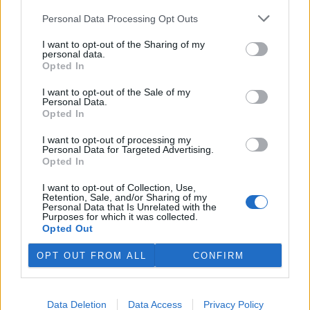
4.8.2026 12:42 (
ČTK
)
Personal Data Processing Opt Outs
Diskuse: 2
Tři lvice v zoologické zahradě v
I want to opt-out of the Sharing of my
japonském Tokiu uhynuly
personal data.
pravděpodobně v důsledku
Opted In
horka. Japonsko se toto léto
potýká s vlnami extrémních
I want to opt-out of the Sale of my
veder, napsal zpravodajský server
BBC News
.
Personal Data.
Opted In
Ghanský parlament schválil přísný zákon na ochranu
I want to opt-out of processing my
Personal Data for Targeted Advertising.
kakaových plantáží
Opted In
4.8.2026 12:39 (
ČTK
)
Ghanský parlament schválil
I want to opt-out of Collection, Use,
zákon, podle kterého místním
Retention, Sale, and/or Sharing of my
farmářům hrozí až 20 let
Personal Data that Is Unrelated with the
Purposes for which it was collected.
vězení, pokud bez souhlasu
Opted Out
úřadů přemění svou kakaovou
plantáž na jiný účel. Informovala o tom agentura AP; zákon nyní
čeká na podpis prezidenta Johna Mahamy.
OPT OUT FROM ALL
CONFIRM
Ochránci přírody našli v Moravském krasu vzácného
Data Deletion
Data Access
Privacy Policy
modráska očkovaného