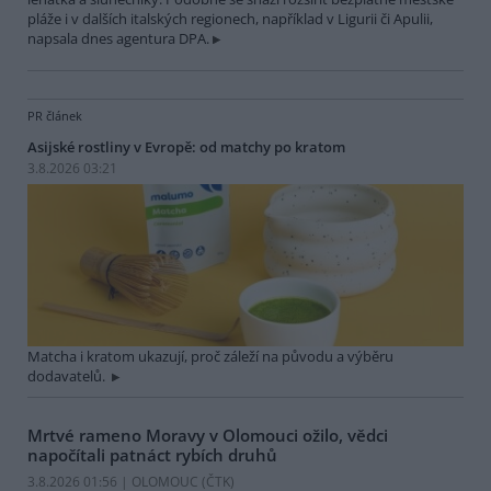
pláže i v dalších italských regionech, například v Ligurii či Apulii,
napsala dnes agentura DPA.
PR článek
Asijské rostliny v Evropě: od matchy po kratom
3.8.2026 03:21
Matcha i kratom ukazují, proč záleží na původu a výběru
dodavatelů.
Mrtvé rameno Moravy v Olomouci ožilo, vědci
napočítali patnáct rybích druhů
3.8.2026 01:56 | OLOMOUC (
ČTK
)