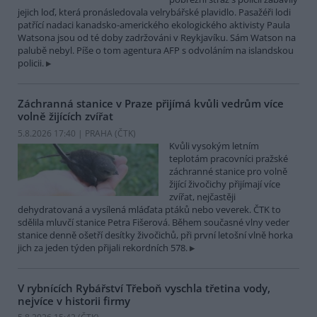
jejich loď, která pronásledovala velrybářské plavidlo. Pasažéři lodi
patřící nadaci kanadsko-amerického ekologického aktivisty Paula
Watsona jsou od té doby zadržováni v Reykjavíku. Sám Watson na
palubě nebyl. Píše o tom agentura AFP s odvoláním na islandskou
policii.
Záchranná stanice v Praze přijímá kvůli vedrům více
volně žijících zvířat
5.8.2026 17:40 | PRAHA (
ČTK
)
Kvůli vysokým letním
teplotám pracovníci pražské
záchranné stanice pro volně
žijící živočichy přijímají více
zvířat, nejčastěji
dehydratovaná a vysílená mláďata ptáků nebo veverek. ČTK to
sdělila mluvčí stanice Petra Fišerová. Během současné vlny veder
stanice denně ošetří desítky živočichů, při první letošní vlně horka
jich za jeden týden přijali rekordních 578.
V rybnících Rybářství Třeboň vyschla třetina vody,
nejvíce v historii firmy