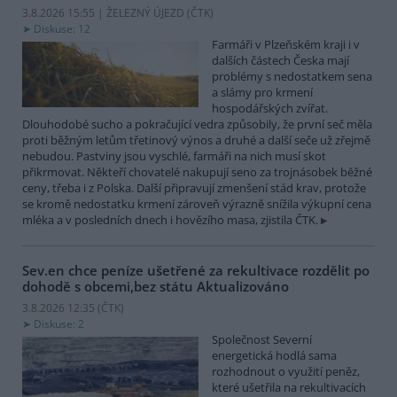
3.8.2026 15:55 | ŽELEZNÝ ÚJEZD (
ČTK
)
Diskuse: 12
Farmáři v Plzeňském kraji i v
dalších částech Česka mají
problémy s nedostatkem sena
a slámy pro krmení
hospodářských zvířat.
Dlouhodobé sucho a pokračující vedra způsobily, že první seč měla
proti běžným letům třetinový výnos a druhé a další seče už zřejmě
nebudou. Pastviny jsou vyschlé, farmáři na nich musí skot
přikrmovat. Někteří chovatelé nakupují seno za trojnásobek běžné
ceny, třeba i z Polska. Další připravují zmenšení stád krav, protože
se kromě nedostatku krmení zároveň výrazně snížila výkupní cena
mléka a v posledních dnech i hovězího masa, zjistila ČTK.
Sev.en chce peníze ušetřené za rekultivace rozdělit po
dohodě s obcemi,bez státu
Aktualizováno
3.8.2026 12:35 (
ČTK
)
Diskuse: 2
Společnost Severní
energetická hodlá sama
rozhodnout o využití peněz,
které ušetřila na rekultivacích