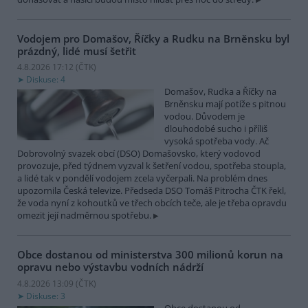
Vodojem pro Domašov, Říčky a Rudku na Brněnsku byl
prázdný, lidé musí šetřit
4.8.2026 17:12 (
ČTK
)
Diskuse: 4
Domašov, Rudka a Říčky na
Brněnsku mají potíže s pitnou
vodou. Důvodem je
dlouhodobé sucho i příliš
vysoká spotřeba vody. Ač
Dobrovolný svazek obcí (DSO) Domašovsko, který vodovod
provozuje, před týdnem vyzval k šetření vodou, spotřeba stoupla,
a lidé tak v pondělí vodojem zcela vyčerpali. Na problém dnes
upozornila Česká televize. Předseda DSO Tomáš Pitrocha ČTK řekl,
že voda nyní z kohoutků ve třech obcích teče, ale je třeba opravdu
omezit její nadměrnou spotřebu.
Obce dostanou od ministerstva 300 milionů korun na
opravu nebo výstavbu vodních nádrží
4.8.2026 13:09 (
ČTK
)
Diskuse: 3
Obce dostanou od