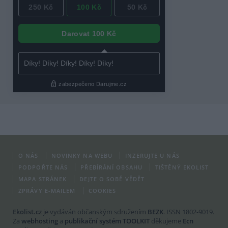
O NÁS
NOVINKY NA WEBU
INZERUJTE U NÁS
PODPOŘTE NÁS
PŘEBÍRÁNÍ OBSAHU
TIŠTĚNÝ EKOLIST
MAPA STRÁNEK
DEJTE O SOBĚ VĚDĚT
ZPRÁVY E-MAILEM
COOKIES
Ekolist.cz
je vydáván občanským sdružením
BEZK
. ISSN 1802-9019.
Za
webhosting
a
publikační systém TOOLKIT
děkujeme
Ecn