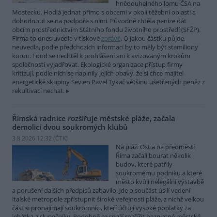
hnědouhelného lomu ČSA na
Mostecku. Hodlá jednat přímo s obcemi v okolí těžební oblasti a
dohodnout se na podpoře s nimi. Původně chtěla peníze dát
obcím prostřednictvím Státního fondu životního prostředí (SFŽP).
Firma to dnes uvedla v tiskové
zprávě
. O jakou částku půjde,
neuvedla, podle předchozích informací by to měly být stamiliony
korun. Fond se nechtěl k prohlášení ani k avizovaným krokům
společnosti vyjadřovat. Ekologické organizace přístup firmy
kritizují, podle nich se naplnily jejich obavy, že si chce majitel
energetické skupiny Sev.en Pavel Tykač většinu ušetřených peněz z
rekultivací nechat.
Římská radnice rozšiřuje městské pláže, začala
demolicí dvou soukromých klubů
3.8.2026 12:32 (
ČTK
)
Na pláži Ostia na předměstí
Říma začali bourat několik
budov, které patřily
soukromému podniku a které
město kvůli nelegální výstavbě
a porušení dalších předpisů zabavilo. Jde o součást úsilí vedení
italské metropole zpřístupnit široké veřejnosti pláže, z nichž velkou
část si pronajímají soukromníci, kteří účtují vysoké poplatky za
lehátka a slunečníky. Podobně se snaží rozšířit bezplatné městské