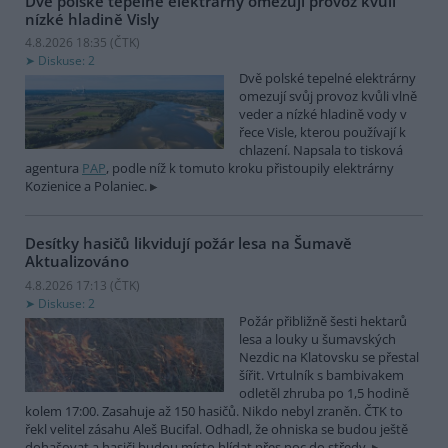
Dvě polské tepelné elektrárny omezují provoz kvůli
nízké hladině Visly
4.8.2026 18:35 (
ČTK
)
Diskuse: 2
Dvě polské tepelné elektrárny
omezují svůj provoz kvůli vlně
veder a nízké hladině vody v
řece Visle, kterou používají k
chlazení. Napsala to tisková
agentura
PAP
, podle níž k tomuto kroku přistoupily elektrárny
Kozienice a Polaniec.
Desítky hasičů likvidují požár lesa na Šumavě
Aktualizováno
4.8.2026 17:13 (
ČTK
)
Diskuse: 2
Požár přibližně šesti hektarů
lesa a louky u šumavských
Nezdic na Klatovsku se přestal
šířit. Vrtulník s bambivakem
odletěl zhruba po 1,5 hodině
kolem 17:00. Zasahuje až 150 hasičů. Nikdo nebyl zraněn. ČTK to
řekl velitel zásahu Aleš Bucifal. Odhadl, že ohniska se budou ještě
dohašovat a hasiči budou místo hlídat přes noc do středy.