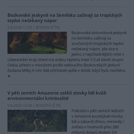
Bozkovské jeskyně na Semilsku zažívají za tropických
teplot nečekaný nápor
5.8.2026 11:20 | BOZKOV (
ČTK
)
Bozkovské dolomitové jeskyně
na Semilsku zažívají za
současných tropických teplot
nečekaný nápor. Jde sice o
jedno z nejchladnějších míst v
Libereckém kraji, které má stálou teplotu mezi 7,5 až devíti stupni
Celsia, přesto v minulosti podle vedoucího Bozkovských jeskyní
Dušana Milky k nim lidé přicházeli spíše v době, když bylo nevlídno.
V pěti zemích Amazonie zatkli stovky lidí kvůli
environmentální kriminalitě
5.8.2026 10:34 | BOGOTÁ (
ČTK
)
Policisté v pěti zemích ležících
v Amazonii pozatýkali stovky
lidí a zabavili dřevo, minerály i
zvířata v hodnotě přes 280
milionů dolarů (kolem 5,9