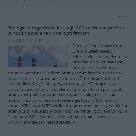
reklama
Ekologické organizace kritizují MŽP za přesun peněz z
výnosů z povolenek k velkým firmám
6.8.2026 01:17 (
ČTK
)
Ekologické organizace Hnutí
DUHA a Greenpeace ČR
kritizují ministerstvo životního
prostředí (MŽP) za plánovaný
přesun peněz z výnosů z
emisních povolenek k velkým průmyslovým firmám. Uvedly to v
tiskové zprávě
a komentářích, které má ČTK k dispozici. Resort
chce podle nich vyčlenit z programu EUA, jehož zdrojem jsou
výnosy z aukcí emisních povolenek, 25 miliard korun pro největší
průmyslové podniky. K tomu chce podle ekologů resort snížit
podporu pro obnovitelné zdroje energie (OZE) o 15,5 miliardy
korun. MŽP v reakci ČTK sdělilo, že podpora energeticky náročného
průmyslu byla součástí Modernizačního fondu již od jeho vzniku, a
že podpora OZE nekončí, a z fondu budou financovány jak
výrobny energie, tak infrastruktura.