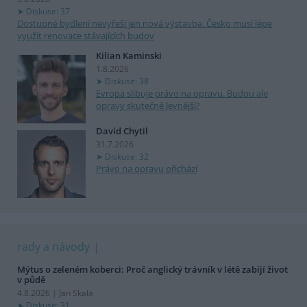
Diskuse: 37
Dostupné bydlení nevyřeší jen nová výstavba. Česko musí lépe
využít renovace stávajících budov
Kilian Kaminski
1.8.2026
Diskuse: 38
Evropa slibuje právo na opravu. Budou ale
opravy skutečně levnější?
David Chytil
31.7.2026
Diskuse: 32
Právo na opravu přichází
rady a návody
Mýtus o zeleném koberci: Proč anglický trávník v létě zabíjí život
v půdě
4.8.2026 | Jan Skala
Diskuse: 31