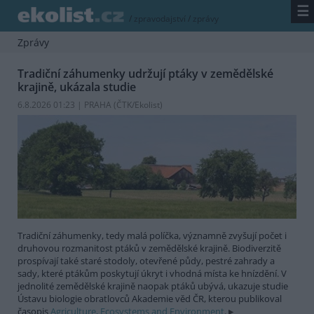
☰
/
zpravodajství
/
zprávy
Zprávy
Tradiční záhumenky udržují ptáky v zemědělské
krajině, ukázala studie
6.8.2026 01:23 | PRAHA (
ČTK/Ekolist
)
Tradiční záhumenky, tedy malá políčka, významně zvyšují počet i
druhovou rozmanitost ptáků v zemědělské krajině. Biodiverzitě
prospívají také staré stodoly, otevřené půdy, pestré zahrady a
sady, které ptákům poskytují úkryt i vhodná místa ke hnízdění. V
jednolité zemědělské krajině naopak ptáků ubývá, ukazuje studie
Ústavu biologie obratlovců Akademie věd ČR, kterou publikoval
časopis
Agriculture, Ecosystems and Environment
.