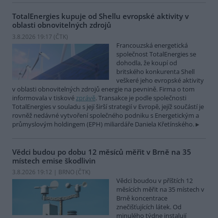
TotalEnergies kupuje od Shellu evropské aktivity v
oblasti obnovitelných zdrojů
3.8.2026 19:17 (
ČTK
)
Francouzská energetická
společnost TotalEnergies se
dohodla, že koupí od
britského konkurenta Shell
veškeré jeho evropské aktivity
v oblasti obnovitelných zdrojů energie na pevnině. Firma o tom
informovala v tiskové
zprávě
. Transakce je podle společnosti
TotalEnergies v souladu s její širší strategií v Evropě, jejíž součástí je
rovněž nedávné vytvoření společného podniku s Energetickým a
průmyslovým holdingem (EPH) miliardáře Daniela Křetínského.
Vědci budou po dobu 12 měsíců měřit v Brně na 35
místech emise škodlivin
3.8.2026 19:12 | BRNO (
ČTK
)
Vědci boudou v příštích 12
měsících měřit na 35 místech v
Brně koncentrace
znečišťujících látek. Od
minulého týdne instalují