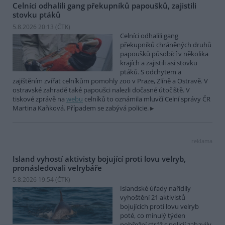
Celníci odhalili gang překupníků papoušků, zajistili
stovku ptáků
5.8.2026 20:13 (
ČTK
)
Celníci odhalili gang
překupníků chráněných druhů
papoušků působící v několika
krajích a zajistili asi stovku
ptáků. S odchytem a
zajištěním zvířat celníkům pomohly zoo v Praze, Zlíně a Ostravě. V
ostravské zahradě také papoušci nalezli dočasné útočiště. V
tiskové zprávě na
webu
celníků to oznámila mluvčí Celní správy ČR
Martina Kaňková. Případem se zabývá policie.
reklama
Island vyhostí aktivisty bojující proti lovu velryb,
pronásledovali velrybáře
5.8.2026 19:54 (
ČTK
)
Islandské úřady nařídily
vyhoštění 21 aktivistů
bojujících proti lovu velryb
poté, co minulý týden
pobřežní stráž s policií zabavily