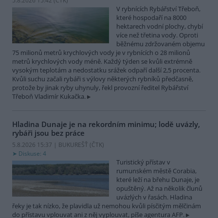
5.8.2026 15:42 (
ČTK
)
V rybnících Rybářství Třeboň,
které hospodaří na 8000
hektarech vodní plochy, chybí
více než třetina vody. Oproti
běžnému zdržovaném objemu
75 milionů metrů krychlových vody je v rybnících o 28 milionů
metrů krychlových vody méně. Každý týden se kvůli extrémně
vysokým teplotám a nedostatku srážek odpaří další 2,5 procenta.
Kvůli suchu začali rybáři s výlovy některých rybníků předčasně,
protože by jinak ryby uhynuly, řekl provozní ředitel Rybářství
Třeboň Vladimír Kukačka.
Hladina Dunaje je na rekordním minimu; lodě uvázly,
rybáři jsou bez práce
5.8.2026 15:37 | BUKUREŠŤ (
ČTK
)
Diskuse: 4
Turistický přístav v
rumunském městě Corabia,
které leží na břehu Dunaje, je
opuštěný. Až na několik člunů
uvázlých v řasách. Hladina
řeky je tak nízko, že plavidla už nemohou kvůli písčitým mělčinám
do přístavu vplouvat ani z něj vyplouvat, píše agentura AFP.