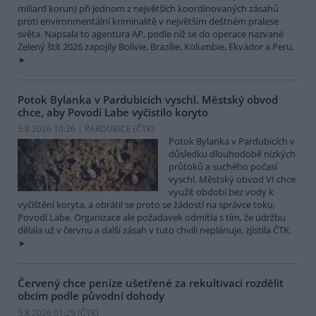
miliard korun) při jednom z největších koordinovaných zásahů
proti environmentální kriminalitě v největším deštném pralese
světa. Napsala to agentura AP, podle níž se do operace nazvané
Zelený štít 2026 zapojily Bolívie, Brazílie, Kolumbie, Ekvádor a Peru.
Potok Bylanka v Pardubicích vyschl. Městský obvod
chce, aby Povodí Labe vyčistilo koryto
5.8.2026 10:26 | PARDUBICE (
ČTK
)
Potok Bylanka v Pardubicích v
důsledku dlouhodobě nízkých
průtoků a suchého počasí
vyschl. Městský obvod VI chce
využít období bez vody k
vyčištění koryta, a obrátil se proto se žádostí na správce toku,
Povodí Labe. Organizace ale požadavek odmítla s tím, že údržbu
dělala už v červnu a další zásah v tuto chvíli neplánuje, zjistila ČTK.
Červený chce peníze ušetřené za rekultivaci rozdělit
obcím podle původní dohody
5.8.2026 01:29 (
ČTK
)