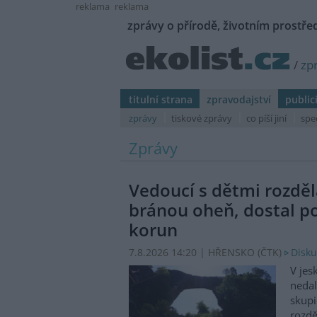
reklama
reklama
zprávy o přírodě, životním prostřed
/
zp
titulní strana
zpravodajství
public
zprávy
tiskové zprávy
co píší jiní
spe
Zprávy
Vedoucí s dětmi rozděl
bránou oheň, dostal p
korun
7.8.2026 14:20 | HŘENSKO (
ČTK
)
Disku
V jes
nedal
skupi
rozdě