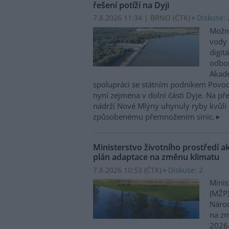
řešení potíží na Dyji
7.8.2026 11:34 | BRNO (
ČTK
)
Diskuse: 
Možn
vody 
digit
odbor
Akade
spolupráci se státním podnikem Povo
nyní zejména v dolní části Dyje. Na p
nádrží Nové Mlýny uhynuly ryby kvůli 
způsobenému přemnožením sinic.
Ministerstvo životního prostředí a
plán adaptace na změnu klimatu
7.8.2026 10:53 (
ČTK
)
Diskuse: 2
Minis
(MŽP)
Národ
na zm
2026–