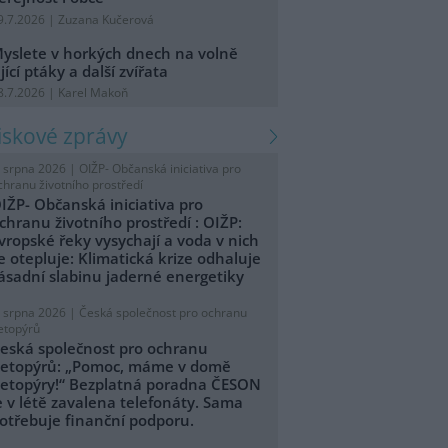
9.7.2026 | Zuzana Kučerová
yslete v horkých dnech na volně
ijící ptáky a další zvířata
8.7.2026 | Karel Makoň
tiskové zprávy
. srpna 2026 |
OIŽP- Občanská iniciativa pro
chranu životního prostředí
IŽP- Občanská iniciativa pro
chranu životního prostředí : OIŽP:
vropské řeky vysychají a voda v nich
e otepluje: Klimatická krize odhaluje
ásadní slabinu jaderné energetiky
. srpna 2026 |
Česká společnost pro ochranu
etopýrů
eská společnost pro ochranu
etopýrů: „Pomoc, máme v domě
etopýry!“ Bezplatná poradna ČESON
e v létě zavalena telefonáty. Sama
otřebuje finanční podporu.