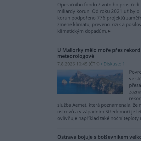
Operačního fondu životního prostředí
miliardy korun. Od roku 2021 už bylo 
korun podpořeno 776 projektů zaměře
změně klimatu, prevenci rizik a posilo
klimatickým dopadům.
U Mallorky mělo moře přes rekordn
meteorologové
7.8.2026 10:45 (
ČTK
)
Diskuse: 1
Povrc
ve st
přesá
zazn
reko
služba Aemet, která poznamenala, že 
ostrovů a v západním Středomoří je le
ovlivňuje například také noční teploty 
Ostrava bojuje s bolševníkem vel