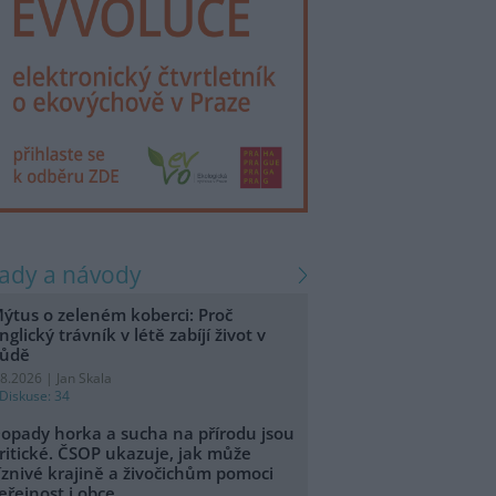
rady a návody
ýtus o zeleném koberci: Proč
nglický trávník v létě zabíjí život v
ůdě
.8.2026 | Jan Skala
Diskuse: 34
opady horka a sucha na přírodu jsou
ritické. ČSOP ukazuje, jak může
íznivé krajině a živočichům pomoci
eřejnost i obce