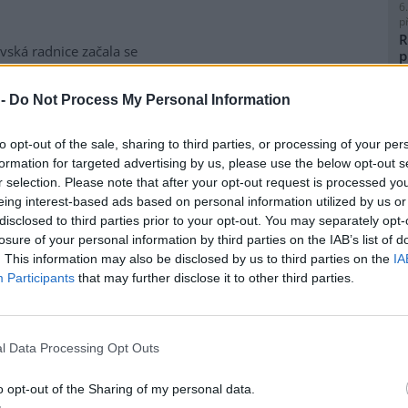
6
p
R
vská radnice začala se
p
matickou likvidací bolševníku
l
lepého, který patří k
 -
Do Not Process My Personal Information
ebezpečnějším invazním
m rostlin v Česku. Práce na
to opt-out of the sale, sharing to third parties, or processing of your per
ice ve Slezské Ostravě letos
formation for targeted advertising by us, please use the below opt-out s
to kombinuje chemické i
8
r selection. Please note that after your opt-out request is processed y
magistrátu Gabriela Pokorná.
K
eing interest-based ads based on personal information utilized by us or
O
disclosed to third parties prior to your opt-out. You may separately opt-
9
losure of your personal information by third parties on the IAB’s list of
O
lavi výrobu nového
. This information may also be disclosed by us to third parties on the
IA
s
Participants
that may further disclose it to other third parties.
1
(
obilka Škoda Auto zahájila ve
H
 hlavním závodě v Mladé
p
l Data Processing Opt Outs
lavi sériovou výrobu nového
a
elektrického sedmimístného
o opt-out of the Sharing of my personal data.
eaq. Jde o největší vůz v