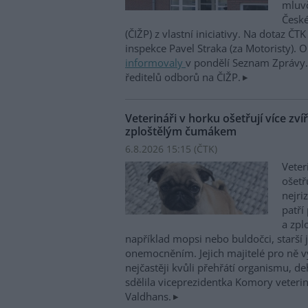
mluvč
České
(ČIŽP) z vlastní iniciativy. Na dotaz ČT
inspekce Pavel Straka (za Motoristy).
informovaly
v pondělí Seznam Zprávy. 
ředitelů odborů na ČIŽP.
Veterináři v horku ošetřují více zví
zploštělým čumákem
6.8.2026 15:15 (
ČTK
)
Veter
ošetř
nejri
patří
a zpl
například mopsi nebo buldočci, starší j
onemocněním. Jejich majitelé pro ně vy
nejčastěji kvůli přehřátí organismu, d
sdělila viceprezidentka Komory veterin
Valdhans.