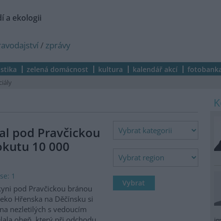
í a ekologii
ravodajství
/
zprávy
istika
zelená domácnost
kultura
kalendář akcí
fotobank
ciály
al pod Pravčickou
okutu 10 000
se: 1
kyni pod Pravčickou bránou
eko Hřenska na Děčínsku si
na nezletilých s vedoucím
lala oheň, který při odchodu
ig