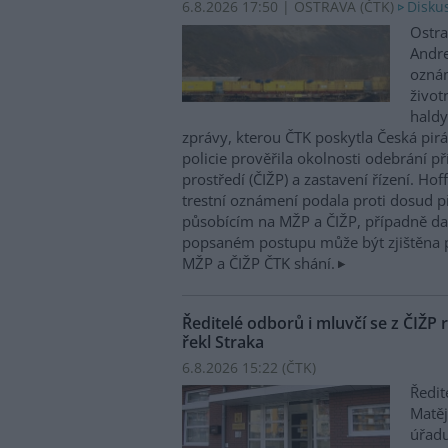
6.8.2026 17:50 | OSTRAVA (
ČTK
)
Diskus
Ostra
Andre
oznám
život
haldy
zprávy, kterou ČTK poskytla Česká pirá
policie prověřila okolnosti odebrání p
prostředí (ČIŽP) a zastavení řízení. Ho
trestní oznámení podala proti dosud 
působícím na MŽP a ČIŽP, případně dal
popsaném postupu může být zjištěna 
MŽP a ČIŽP ČTK shání.
Ředitelé odborů i mluvčí se z ČIŽP r
řekl Straka
6.8.2026 15:22 (
ČTK
)
Ředit
Matěj
úřadu