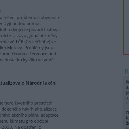
2
á řešení problémů s ubýváním
v Dyji budou pomocí
álního dvojčete povodí testovat
níci z Ústavu globální změny
mie věd ČR (CzechGlobe) ve
dím Moravy. Problémy jsou
řelomu června a července pod
nedostatku kyslíku ve vodě
M
ktualizovalo Národní akční
a
p
4
terstvo životního prostředí
 dokončilo návrh aktualizace
D
ního akčního plánu adaptace
k
ěnu klimatu pro období
ž
2030. Na opatření z
v