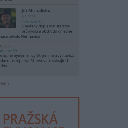
Jiří Michalisko
6.8.2026
Diskuse: 18
Otevřený dopis ministerstvu
průmyslu a obchodu ohledně
nace odvalu Heřmanice
8.2026
Diskuse: 39
stupné bydlení nevyřeší jen nová výstavba.
sko musí lépe využít renovace stávajících
udov
klama