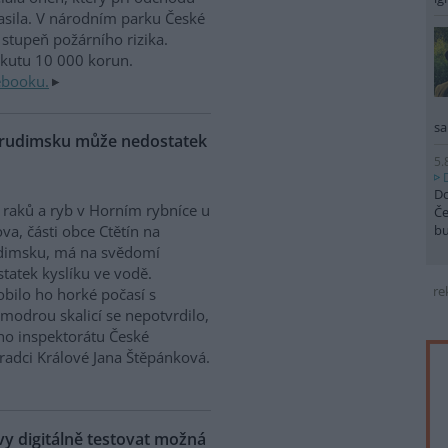
sila. V národním parku České
stupeň požárního rizika.
okutu 10 000 korun.
ebooku.
sa
Chrudimsku může nedostatek
5.
Do
raků a ryb v Horním rybníce u
Če
b
va, části obce Ctětín na
dimsku, má na svědomí
tatek kyslíku ve vodě.
re
bilo ho horké počasí s
modrou skalicí se nepotvrdilo,
ího inspektorátu České
Hradci Králové Jana Štěpánková.
 digitálně testovat možná