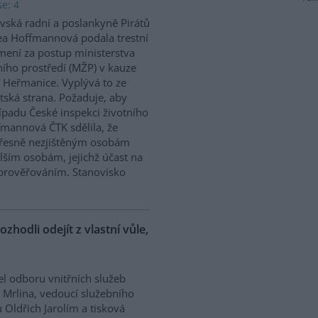
e: 4
vská radní a poslankyně Pirátů
a Hoffmannová podala trestní
ení za postup ministerstva
ního prostředí (MŽP) v kauze
 Heřmanice. Vyplývá to ze
tská strana. Požaduje, aby
řípadu České inspekci životního
ffmannová ČTK sdělila, že
přesně nezjištěným osobám
ším osobám, jejichž účast na
prověřováním. Stanovisko
ozhodli odejít z vlastní vůle,
el odboru vnitřních služeb
 Mrlina, vedoucí služebního
 Oldřich Jarolím a tisková