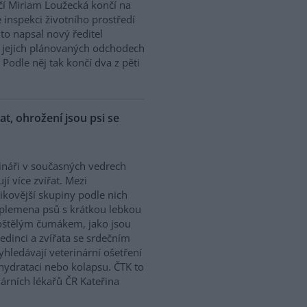
í Miriam Loužecká končí na
 inspekci životního prostředí
K to napsal nový ředitel
 O jejich plánovaných odchodech
Podle něj tak končí dva z pěti
řat, ohrožení jsou psi se
ináři v současných vedrech
ují více zvířat. Mezi
zikovější skupiny podle nich
 plemena psů s krátkou lebkou
oštělým čumákem, jako jsou
edinci a zvířata se srdečním
hledávají veterinární ošetření
ehydrataci nebo kolapsu. ČTK to
árních lékařů ČR Kateřina