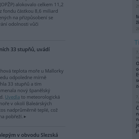
 (OPŽP) alokovalo celkem 11,2
2
z fondu částkou 8,6 miliard
M
ných na přizpůsobení se
ž
vání odolnosti vůči
2
ích 33 stupňů, uvádí
7
o
O
o
hová teplota moře u Mallorky
E
ředu odpoledne mírně
s
hla 33 stupňů a tím
z
amenala nový španělský
rd.
Uvedla
to meteorologická
7
n
moře v okolí Baleárských
Č
tos nadprůměrně teplé, což
n
na pobřeží.
n
j
p
kolepým v obvodu Slezská