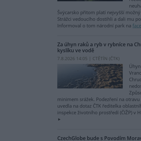
neuha
Švýcarsko přitom platí nejvyšší možný 
Strážci vedoucího dostihli a dali mu p
Informoval o tom národní park na
fac
Za úhyn raků a ryb v rybníce na 
kyslíku ve vodě
7.8.2026 14:05 | CTĚTÍN (
ČTK
)
Úhyn 
Vrano
Chru
nedos
Způso
minimem srážek. Podezření na otravu 
uvedla na dotaz ČTK ředitelka oblastn
inspekce životního prostředí (ČIŽP) v 
CzechGlobe bude s Povodím Moravy