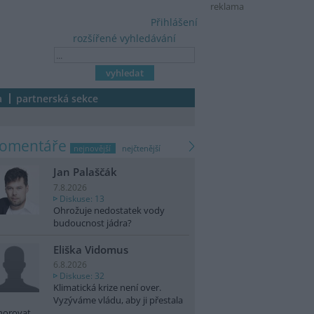
reklama
Přihlášení
rozšířené vyhledávání
a
partnerská sekce
komentáře
nejnovější
nejčtenější
Jan Palaščák
7.8.2026
Diskuse: 13
Ohrožuje nedostatek vody
budoucnost jádra?
Eliška Vidomus
6.8.2026
Diskuse: 32
Klimatická krize není over.
Vyzýváme vládu, aby ji přestala
norovat