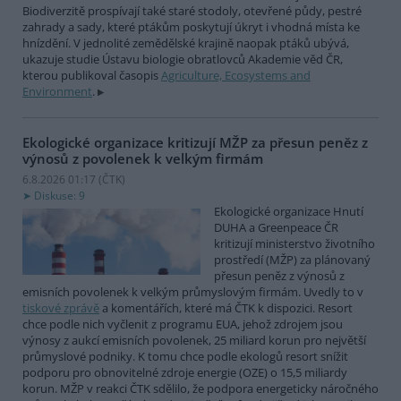
Biodiverzitě prospívají také staré stodoly, otevřené půdy, pestré
zahrady a sady, které ptákům poskytují úkryt i vhodná místa ke
hnízdění. V jednolité zemědělské krajině naopak ptáků ubývá,
ukazuje studie Ústavu biologie obratlovců Akademie věd ČR,
kterou publikoval časopis
Agriculture, Ecosystems and
Environment
.
Ekologické organizace kritizují MŽP za přesun peněz z
výnosů z povolenek k velkým firmám
6.8.2026 01:17 (
ČTK
)
Diskuse: 9
Ekologické organizace Hnutí
DUHA a Greenpeace ČR
kritizují ministerstvo životního
prostředí (MŽP) za plánovaný
přesun peněz z výnosů z
emisních povolenek k velkým průmyslovým firmám. Uvedly to v
tiskové zprávě
a komentářích, které má ČTK k dispozici. Resort
chce podle nich vyčlenit z programu EUA, jehož zdrojem jsou
výnosy z aukcí emisních povolenek, 25 miliard korun pro největší
průmyslové podniky. K tomu chce podle ekologů resort snížit
podporu pro obnovitelné zdroje energie (OZE) o 15,5 miliardy
korun. MŽP v reakci ČTK sdělilo, že podpora energeticky náročného