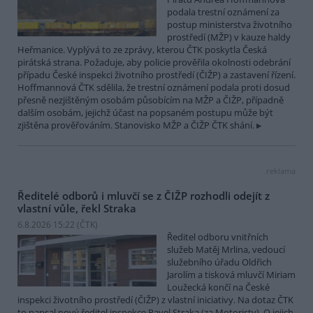
podala trestní oznámení za
postup ministerstva životního
prostředí (MŽP) v kauze haldy
Heřmanice. Vyplývá to ze zprávy, kterou ČTK poskytla Česká
pirátská strana. Požaduje, aby policie prověřila okolnosti odebrání
případu České inspekci životního prostředí (ČIŽP) a zastavení řízení.
Hoffmannová ČTK sdělila, že trestní oznámení podala proti dosud
přesně nezjištěným osobám působícím na MŽP a ČIŽP, případně
dalším osobám, jejichž účast na popsaném postupu může být
zjištěna prověřováním. Stanovisko MŽP a ČIŽP ČTK shání.
reklama
Ředitelé odborů i mluvčí se z ČIŽP rozhodli odejít z
vlastní vůle, řekl Straka
6.8.2026 15:22 (
ČTK
)
Ředitel odboru vnitřních
služeb Matěj Mrlina, vedoucí
služebního úřadu Oldřich
Jarolím a tisková mluvčí Miriam
Loužecká končí na České
inspekci životního prostředí (ČIŽP) z vlastní iniciativy. Na dotaz ČTK
to napsal nový ředitel inspekce Pavel Straka (za Motoristy). O jejich