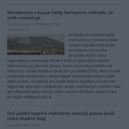
Ministerstvo v kauze haldy Heřmanice rozhodlo, že
viník neexistuje
4.8.2026 19:12 | OSTRAVA (
ČTK
)
Diskuse: 2
Za škodu za zavezení haldy
Heřmanice v Ostravě statisíci
tunami odpadu není podle
ministerstva životního
prostředí (MŽP) nikdo
odpovědný a neexistuje oficiální viník. O rozhodnutí resortu
informoval
web
Seznam Zprávy. Kauzu čtyři roky prošetřovali
odborníci z České inspekce životního prostředí (ČIŽP), letos na jaře
ji převzalo ministerstvo. Ani po letech vyšetřování nebylo podle
webu známo, co přesně se v haldě skrývá, inspekce si proto loni
objednala sérii vrtů a následných analýz odebraných vzorků. Práce
ale měl podle webu minulý měsíc zastavit šéf úřadu Pavel Straka
pro jejich nadbytečnost.
Dvě polské tepelné elektrárny omezují provoz kvůli
nízké hladině Visly
4.8.2026 18:35 (
ČTK
)