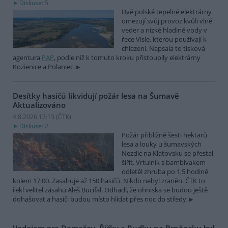
Diskuse: 5
Dvě polské tepelné elektrárny
omezují svůj provoz kvůli vlně
veder a nízké hladině vody v
řece Visle, kterou používají k
chlazení. Napsala to tisková
agentura
PAP
, podle níž k tomuto kroku přistoupily elektrárny
Kozienice a Polaniec.
Desítky hasičů likvidují požár lesa na Šumavě
Aktualizováno
4.8.2026 17:13 (
ČTK
)
Diskuse: 2
Požár přibližně šesti hektarů
lesa a louky u šumavských
Nezdic na Klatovsku se přestal
šířit. Vrtulník s bambivakem
odletěl zhruba po 1,5 hodině
kolem 17:00. Zasahuje až 150 hasičů. Nikdo nebyl zraněn. ČTK to
řekl velitel zásahu Aleš Bucifal. Odhadl, že ohniska se budou ještě
dohašovat a hasiči budou místo hlídat přes noc do středy.