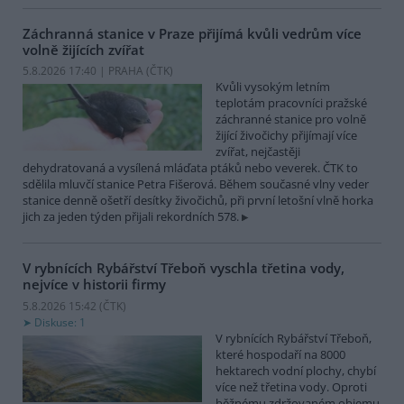
Záchranná stanice v Praze přijímá kvůli vedrům více
volně žijících zvířat
5.8.2026 17:40 | PRAHA (
ČTK
)
Kvůli vysokým letním
teplotám pracovníci pražské
záchranné stanice pro volně
žijící živočichy přijímají více
zvířat, nejčastěji
dehydratovaná a vysílená mláďata ptáků nebo veverek. ČTK to
sdělila mluvčí stanice Petra Fišerová. Během současné vlny veder
stanice denně ošetří desítky živočichů, při první letošní vlně horka
jich za jeden týden přijali rekordních 578.
V rybnících Rybářství Třeboň vyschla třetina vody,
nejvíce v historii firmy
5.8.2026 15:42 (
ČTK
)
Diskuse: 1
V rybnících Rybářství Třeboň,
které hospodaří na 8000
hektarech vodní plochy, chybí
více než třetina vody. Oproti
běžnému zdržovaném objemu