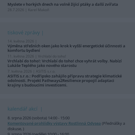
Myslete v horkých dnech na volně žijící ptáky a další zvířata
28.7.2026 | Karel Makoň
tiskové zprávy
14. května 2026 |
Výměna střešních oken jako krok k vyšší energetické účinnosti a
komfortu bydlení
11. května 2026 |
Vrchlabí do toho!
Vrchlabí do toho!: Vrchlabí do toho! chce vyhrát volby. Nabízí
Lukáše Teplého jako nového starostu
7. května 2026 |
ASITIS s.r.o.
ASITIS s.r.o.: Podřipsko zahájilo přípravu strategie klimatické
odolnosti. Projekt Pathways2Resilience propojil adaptaci
krajiny s budoucími investicemi.
kalendář akcí
8. srpna 2026 (sobota) 14:00 - 15:00
Komentované prohlídky výstavy Rostlinná Odysea
(Přednášky a
diskuse, )
9. srpna 2026 (neděle) 10:00 - 16:00