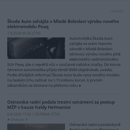
reklama
Škoda Auto zahájila v Mladé Boleslavi výrobu nového
elektromobilu Peaq
7.8.2026 00:36 (
ČTK
)
Automobilka Škoda Auto
zahájila ve svém hlavním
závodě v Mladé Boleslavi
sériovou výrobu nového plně
elektrického sedmimístného
SUV Peaq. Jde o největší vůz v současné nabídce značky. Do konce
července automobilka přijala téměř 8500 objednávek, uvedla.
Podle dřívějších informací Škoda Auto bude cena nového modelu
na českém trhu začínat na 1,15 milionu korun, k prvním
zákazníkům se dostane na přelomu roku.
Ostravská radní podala trestní oznámení za postup
MŽP v kauze haldy Heřmanice
6.8.2026 17:50 | OSTRAVA (
ČTK
)
Diskuse: 4
Ostravská radní a poslankyně
Pirátů Andrea Hoffmannová