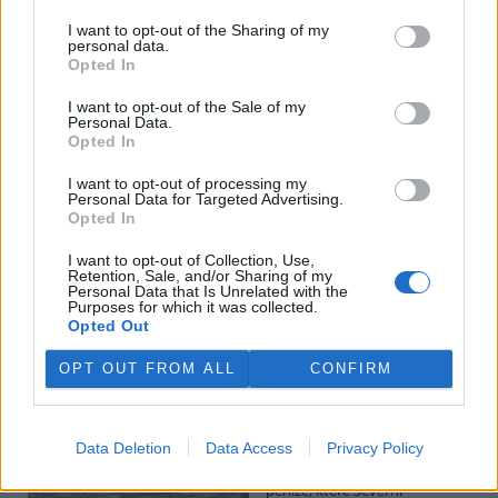
I want to opt-out of the Sharing of my
personal data.
Potok Bylanka v Pardubicích vyschl. Městský obvod
Opted In
chce, aby Povodí Labe vyčistilo koryto
5.8.2026 10:26 | PARDUBICE (
ČTK
)
I want to opt-out of the Sale of my
Diskuse: 1
Personal Data.
Potok Bylanka v Pardubicích v
Opted In
důsledku dlouhodobě nízkých
průtoků a suchého počasí
I want to opt-out of processing my
Personal Data for Targeted Advertising.
vyschl. Městský obvod VI chce
Opted In
využít období bez vody k
vyčištění koryta, a obrátil se proto se žádostí na správce toku,
I want to opt-out of Collection, Use,
Povodí Labe. Organizace ale požadavek odmítla s tím, že údržbu
Retention, Sale, and/or Sharing of my
dělala už v červnu a další zásah v tuto chvíli neplánuje, zjistila ČTK.
Personal Data that Is Unrelated with the
Purposes for which it was collected.
Opted Out
Červený chce peníze ušetřené za rekultivaci rozdělit
OPT OUT FROM ALL
CONFIRM
obcím podle původní dohody
5.8.2026 01:29 (
ČTK
)
Diskuse: 2
Data Deletion
Data Access
Privacy Policy
Ministr životního prostředí
Igor Červený (Motoristé) chce
peníze, které Severní