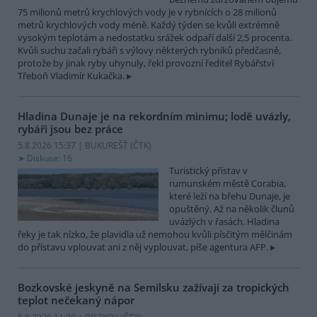
75 milionů metrů krychlových vody je v rybnících o 28 milionů
metrů krychlových vody méně. Každý týden se kvůli extrémně
vysokým teplotám a nedostatku srážek odpaří další 2,5 procenta.
Kvůli suchu začali rybáři s výlovy některých rybníků předčasně,
protože by jinak ryby uhynuly, řekl provozní ředitel Rybářství
Třeboň Vladimír Kukačka.
Hladina Dunaje je na rekordním minimu; lodě uvázly,
rybáři jsou bez práce
5.8.2026 15:37 | BUKUREŠŤ (
ČTK
)
Diskuse: 16
Turistický přístav v
rumunském městě Corabia,
které leží na břehu Dunaje, je
opuštěný. Až na několik člunů
uvázlých v řasách. Hladina
řeky je tak nízko, že plavidla už nemohou kvůli písčitým mělčinám
do přístavu vplouvat ani z něj vyplouvat, píše agentura AFP.
Bozkovské jeskyně na Semilsku zažívají za tropických
teplot nečekaný nápor