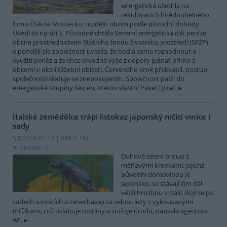
energetická ušetřila na
rekultivacích hnědouhelného
lomu ČSA na Mostecku, rozdělit obcím podle původní dohody.
Uvedl to na síti
X
. Původně chtěla Severní energetická dát peníze
obcím prostřednictvím Státního fondu životního prostředí (SFŽP),
v pondělí ale společnost uvedla, že hodlá sama rozhodnout o
využití peněz a že chce ohledně výše podpory jednat přímo s
obcemi v okolí těžební oblasti. Červeného krok překvapil, postup
společnosti sleduje se znepokojením. Společnost patří do
energetické skupiny Sev.en, kterou vlastní Pavel Tykač.
Italské zemědělce trápí listokaz japonský ničící vinice i
sady
5.8.2026 01:12 | ŘÍM (
ČTK
)
Diskuse: 2
Duhově zelení brouci s
měňavými krovkami, jejichž
původní domovinou je
Japonsko, se stávají čím dál
větší hrozbou v Itálii. Rojí se po
sadech a vinicích a zanechávají za sebou listy s vykousanými
mřížkami, což oslabuje rostliny a snižuje úrodu, napsala agentura
AP.