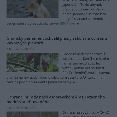
japonském Tokiu uhynuly
pravděpodobně v důsledku
horka. Japonsko se toto léto
potýká s vlnami extrémních
veder, napsal zpravodajský server
BBC News
.
Ghanský parlament schválil přísný zákon na ochranu
kakaových plantáží
4.8.2026 12:39 (
ČTK
)
Ghanský parlament schválil
zákon, podle kterého místním
farmářům hrozí až 20 let
vězení, pokud bez souhlasu
úřadů přemění svou kakaovou
plantáž na jiný účel. Informovala o tom agentura AP; zákon nyní
čeká na podpis prezidenta Johna Mahamy.
Ochránci přírody našli v Moravském krasu vzácného
modráska očkovaného
4.8.2026 01:58 (
ČTK
)
Ochránci přírody našli v CHKO