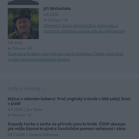
Jiří Michalisko
6.8.2026
Diskuse: 18
Otevřený dopis ministerstvu průmyslu a
obchodu ohledně sanace odvalu Heřmanice
5.8.2026
Diskuse: 39
Dostupné bydlení nevyřeší jen nová výstavba. Česko musí lépe
využít renovace stávajících budov
rady a návody
Mýtus o zeleném koberci: Proč anglický trávník v létě zabíjí život
v půdě
4.8.2026 | Jan Skala
Diskuse: 32
Dopady horka a sucha na přírodu jsou kritické. ČSOP ukazuje,
jak může žíznivé krajině a živočichům pomoci veřejnost i obce
29.7.2026 | Zuzana Kučerová