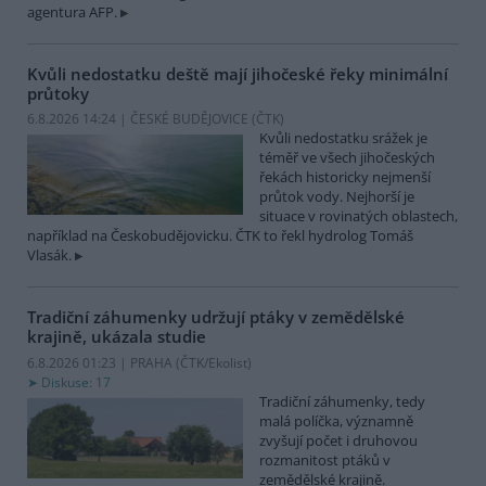
agentura AFP.
Kvůli nedostatku deště mají jihočeské řeky minimální
průtoky
6.8.2026 14:24 | ČESKÉ BUDĚJOVICE (
ČTK
)
Kvůli nedostatku srážek je
téměř ve všech jihočeských
řekách historicky nejmenší
průtok vody. Nejhorší je
situace v rovinatých oblastech,
například na Českobudějovicku. ČTK to řekl hydrolog Tomáš
Vlasák.
Tradiční záhumenky udržují ptáky v zemědělské
krajině, ukázala studie
6.8.2026 01:23 | PRAHA (
ČTK/Ekolist
)
Diskuse: 17
Tradiční záhumenky, tedy
malá políčka, významně
zvyšují počet i druhovou
rozmanitost ptáků v
zemědělské krajině.