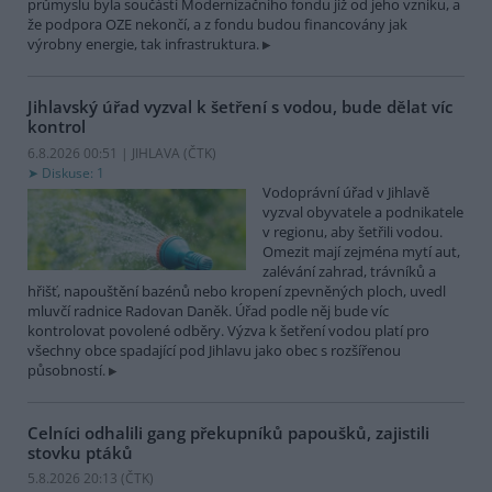
průmyslu byla součástí Modernizačního fondu již od jeho vzniku, a
že podpora OZE nekončí, a z fondu budou financovány jak
výrobny energie, tak infrastruktura.
Jihlavský úřad vyzval k šetření s vodou, bude dělat víc
kontrol
6.8.2026 00:51 | JIHLAVA (
ČTK
)
Diskuse: 1
Vodoprávní úřad v Jihlavě
vyzval obyvatele a podnikatele
v regionu, aby šetřili vodou.
Omezit mají zejména mytí aut,
zalévání zahrad, trávníků a
hřišť, napouštění bazénů nebo kropení zpevněných ploch, uvedl
mluvčí radnice Radovan Daněk. Úřad podle něj bude víc
kontrolovat povolené odběry. Výzva k šetření vodou platí pro
všechny obce spadající pod Jihlavu jako obec s rozšířenou
působností.
Celníci odhalili gang překupníků papoušků, zajistili
stovku ptáků
5.8.2026 20:13 (
ČTK
)