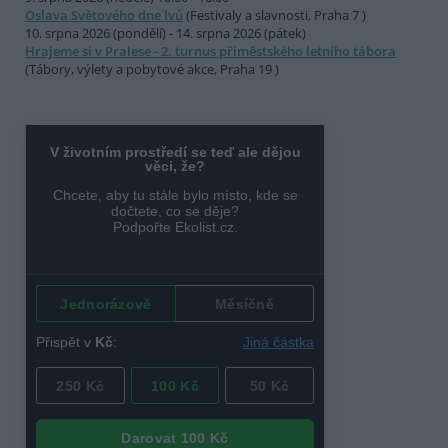
Oslava Světového dne lvů
(Festivaly a slavnosti, Praha 7 )
10. srpna 2026 (pondělí) - 14. srpna 2026 (pátek)
Hrajeme si v Pralese - 2. turnus příměstského letního tábora
(Tábory, výlety a pobytové akce, Praha 19 )