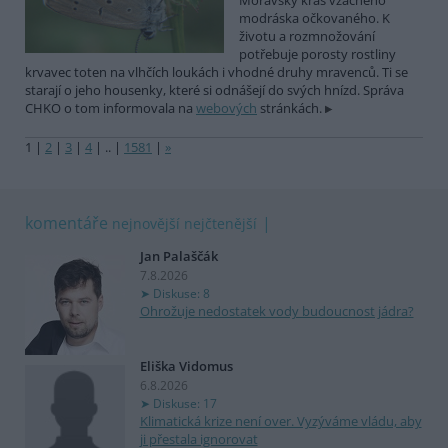
Moravský kras vzácného
modráska očkovaného. K
životu a rozmnožování
potřebuje porosty rostliny
krvavec toten na vlhčích loukách i vhodné druhy mravenců. Ti se
starají o jeho housenky, které si odnášejí do svých hnízd. Správa
CHKO o tom informovala na
webových
stránkách.
1
|
2
|
3
|
4
|
..
|
1581
|
»
komentáře
nejnovější
nejčtenější
Jan Palaščák
7.8.2026
Diskuse: 8
Ohrožuje nedostatek vody budoucnost jádra?
Eliška Vidomus
6.8.2026
Diskuse: 17
Klimatická krize není over. Vyzýváme vládu, aby
ji přestala ignorovat