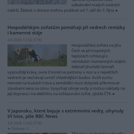
odbahnění malých vodních
nádrží. Žádost o dotace mohou podávat od 7. září do 7. října.
Hospodářským zvířatům pomáhají při vedrech remízky
i kamenné stáje
4.8.2026 12:52 (
ČTK
)
Hospodářská zvířata na jihu
Čech se při tropických
teplotách ochlazují v
remízkách i kamenných stájích.
Někteří jihočeští farmáři
vypouštějí krávy, ovce či koně na pastviny v noci a v největších
vedrech je nechávají uvnitř chladnějších budov. Kvůli suchu
neroste na loukách tráva a zemědělci musí dobytek přikrmovat
zásobami sena na zimu. Vysychají zdroje vody a rostou náklady na
její dopravu i na elektřinu na ochlazování zvířat, zjistila ČTK.
V Japonsku, které bojuje s extrémními vedry, uhynuly
tři lvice, píše BBC News
4.8.2026 12:42 (
ČTK
)
Diskuse: 2
Tři lvice v zoologické zahradě v