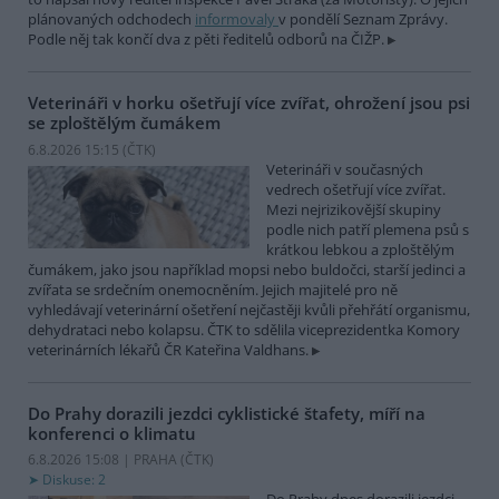
plánovaných odchodech
informovaly
v pondělí Seznam Zprávy.
Podle něj tak končí dva z pěti ředitelů odborů na ČIŽP.
Veterináři v horku ošetřují více zvířat, ohrožení jsou psi
se zploštělým čumákem
6.8.2026 15:15 (
ČTK
)
Veterináři v současných
vedrech ošetřují více zvířat.
Mezi nejrizikovější skupiny
podle nich patří plemena psů s
krátkou lebkou a zploštělým
čumákem, jako jsou například mopsi nebo buldočci, starší jedinci a
zvířata se srdečním onemocněním. Jejich majitelé pro ně
vyhledávají veterinární ošetření nejčastěji kvůli přehřátí organismu,
dehydrataci nebo kolapsu. ČTK to sdělila viceprezidentka Komory
veterinárních lékařů ČR Kateřina Valdhans.
Do Prahy dorazili jezdci cyklistické štafety, míří na
konferenci o klimatu
6.8.2026 15:08 | PRAHA (
ČTK
)
Diskuse: 2