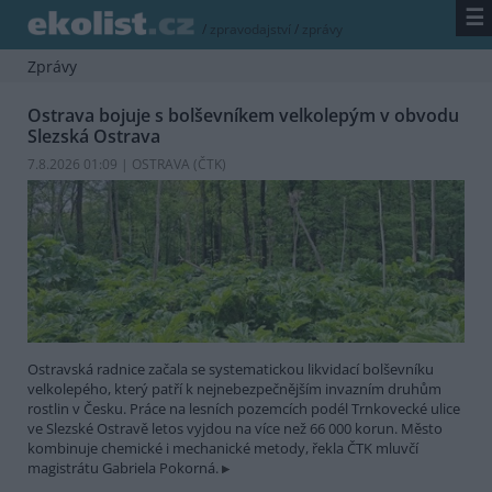
☰
/
zpravodajství
/
zprávy
Zprávy
Ostrava bojuje s bolševníkem velkolepým v obvodu
Slezská Ostrava
7.8.2026 01:09 | OSTRAVA (
ČTK
)
Ostravská radnice začala se systematickou likvidací bolševníku
velkolepého, který patří k nejnebezpečnějším invazním druhům
rostlin v Česku. Práce na lesních pozemcích podél Trnkovecké ulice
ve Slezské Ostravě letos vyjdou na více než 66 000 korun. Město
kombinuje chemické i mechanické metody, řekla ČTK mluvčí
magistrátu Gabriela Pokorná.