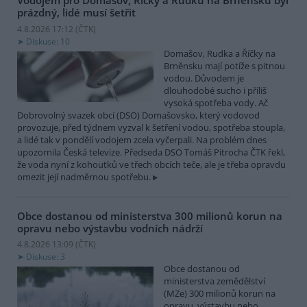
Vodojem pro Domašov, Říčky a Rudku na Brněnsku byl
prázdný, lidé musí šetřit
4.8.2026 17:12 (
ČTK
)
Diskuse: 10
Domašov, Rudka a Říčky na
Brněnsku mají potíže s pitnou
vodou. Důvodem je
dlouhodobé sucho i příliš
vysoká spotřeba vody. Ač
Dobrovolný svazek obcí (DSO) Domašovsko, který vodovod
provozuje, před týdnem vyzval k šetření vodou, spotřeba stoupla,
a lidé tak v pondělí vodojem zcela vyčerpali. Na problém dnes
upozornila Česká televize. Předseda DSO Tomáš Pitrocha ČTK řekl,
že voda nyní z kohoutků ve třech obcích teče, ale je třeba opravdu
omezit její nadměrnou spotřebu.
Obce dostanou od ministerstva 300 milionů korun na
opravu nebo výstavbu vodních nádrží
4.8.2026 13:09 (
ČTK
)
Diskuse: 3
Obce dostanou od
ministerstva zemědělství
(MZe) 300 milionů korun na
opravu, výstavbu nebo