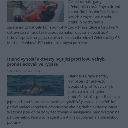
Celníci odhalili gang
překupníků chráněných druhů
papoušků působící v několika
krajích a zajistili asi stovku
ptáků. S odchytem a
zajištěním zvířat celníkům pomohly zoo v Praze, Zlíně a Ostravě. V
ostravské zahradě také papoušci nalezli dočasné útočiště. V
tiskové zprávě na
webu
celníků to oznámila mluvčí Celní správy ČR
Martina Kaňková. Případem se zabývá policie.
Island vyhostí aktivisty bojující proti lovu velryb,
pronásledovali velrybáře
5.8.2026 19:54 (
ČTK
)
Islandské úřady nařídily
vyhoštění 21 aktivistů
bojujících proti lovu velryb
poté, co minulý týden
pobřežní stráž s policií zabavily
jejich loď, která pronásledovala velrybářské plavidlo. Pasažéři lodi
patřící nadaci kanadsko-amerického ekologického aktivisty Paula
Watsona jsou od té doby zadržováni v Reykjavíku. Sám Watson na
palubě nebyl. Píše o tom agentura AFP s odvoláním na islandskou
policii.