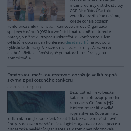
Do Prahy dnes dorazili jezdci
mezinárodní cyklistické štafety
COP Bike Ride. Účastníci
vyrazili z brazilského Belému,
kde se konala poslední
konference smluvních stran Rámcové úmluvy Organizace
spojených národů (OSN) o změně klimatu, a míří do turecké
Antalye, v níž se v listopadu uskuteční 31. konference. Cílem
cyklistů je dopravit na konferenci
deset návrhů
na podporu
cyklistické dopravy. V Praze stráví necelé tři dny. Včera večer
osobně přivítala náměstkyně primátora hl. m. Prahy Jana
Komrsková.
Ománskou mořskou rezervaci ohrožuje velká ropná
skvrna z poškozeného tankeru
6.8.2026 15:03 (
ČTK
)
Bezprostřední ekologická
katastrofa ohrožuje přírodní
rezervaci v Ománu, v jejíž
blízkosti se rozšířila velká
ropná skvrna. Ropa unikla z
lodi, u níž panuje podezření, že patří do takzvané ruské stínové
flotily. S odkazem na sdělení ekologické organizace Greenpeace a
nizozemské nevládní organizace PAX o tom dnes informovala