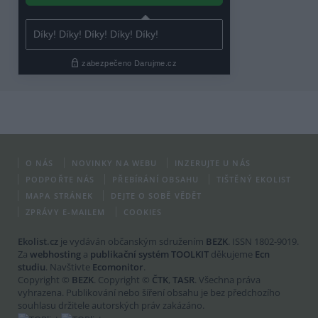
O NÁS
NOVINKY NA WEBU
INZERUJTE U NÁS
PODPOŘTE NÁS
PŘEBÍRÁNÍ OBSAHU
TIŠTĚNÝ EKOLIST
MAPA STRÁNEK
DEJTE O SOBĚ VĚDĚT
ZPRÁVY E-MAILEM
COOKIES
Ekolist.cz
je vydáván občanským sdružením
BEZK
. ISSN 1802-9019.
Za
webhosting
a
publikační systém TOOLKIT
děkujeme
Ecn
studiu
. Navštivte
Ecomonitor
.
Copyright ©
BEZK
. Copyright ©
ČTK
,
TASR
. Všechna práva
vyhrazena. Publikování nebo šíření obsahu je bez předchozího
souhlasu držitele autorských práv zakázáno.