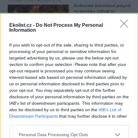
5.8.2026 11:20 | BOZKOV (
ČTK
)
Bozkovské dolomitové jeskyně
na Semilsku zažívají za
současných tropických teplot
nečekaný nápor. Jde sice o
Ekolist.cz -
Do Not Process My Personal
jedno z nejchladnějších míst v
Information
Libereckém kraji, které má stálou teplotu mezi 7,5 až devíti stupni
Celsia, přesto v minulosti podle vedoucího Bozkovských jeskyní
Dušana Milky k nim lidé přicházeli spíše v době, když bylo nevlídno.
If you wish to opt-out of the sale, sharing to third parties, or
processing of your personal or sensitive information for
targeted advertising by us, please use the below opt-out
section to confirm your selection. Please note that after your
V pěti zemích Amazonie zatkli stovky lidí kvůli
opt-out request is processed you may continue seeing
environmentální kriminalitě
interest-based ads based on personal information utilized by
5.8.2026 10:34 | BOGOTÁ (
ČTK
)
us or personal information disclosed to third parties prior to
Policisté v pěti zemích ležících
your opt-out. You may separately opt-out of the further
v Amazonii pozatýkali stovky
lidí a zabavili dřevo, minerály i
disclosure of your personal information by third parties on the
zvířata v hodnotě přes 280
IAB’s list of downstream participants. This information may
milionů dolarů (kolem 5,9
also be disclosed by us to third parties on the
IAB’s List of
miliard korun) při jednom z největších koordinovaných zásahů
Downstream Participants
that may further disclose it to other
proti environmentální kriminalitě v největším deštném pralese
third parties.
světa. Napsala to agentura AP, podle níž se do operace nazvané
Zelený štít 2026 zapojily Bolívie, Brazílie, Kolumbie, Ekvádor a Peru.
Personal Data Processing Opt Outs