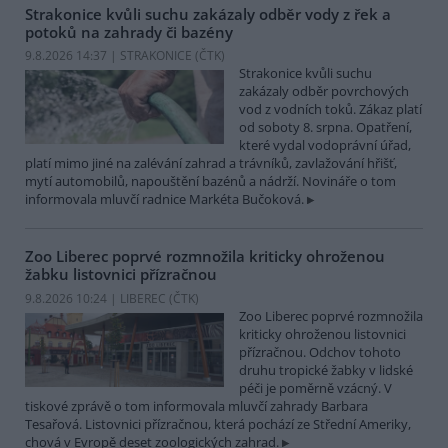
Strakonice kvůli suchu zakázaly odběr vody z řek a
potoků na zahrady či bazény
9.8.2026 14:37 | STRAKONICE (
ČTK
)
Strakonice kvůli suchu
zakázaly odběr povrchových
vod z vodních toků. Zákaz platí
od soboty 8. srpna. Opatření,
které vydal vodoprávní úřad,
platí mimo jiné na zalévání zahrad a trávníků, zavlažování hřišť,
mytí automobilů, napouštění bazénů a nádrží. Novináře o tom
informovala mluvčí radnice Markéta Bučoková.
Zoo Liberec poprvé rozmnožila kriticky ohroženou
žabku listovnici přízračnou
9.8.2026 10:24 | LIBEREC (
ČTK
)
Zoo Liberec poprvé rozmnožila
kriticky ohroženou listovnici
přízračnou. Odchov tohoto
druhu tropické žabky v lidské
péči je poměrně vzácný. V
tiskové zprávě o tom informovala mluvčí zahrady Barbara
Tesařová. Listovnici přízračnou, která pochází ze Střední Ameriky,
chová v Evropě deset zoologických zahrad.