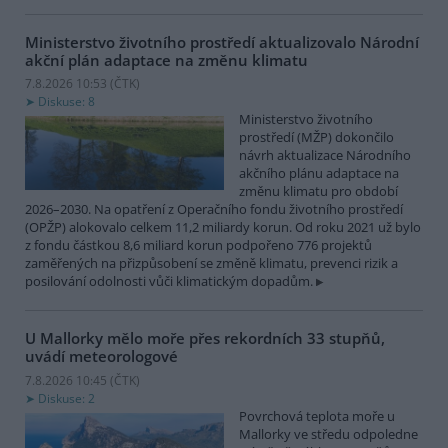
Ministerstvo životního prostředí aktualizovalo Národní
akční plán adaptace na změnu klimatu
7.8.2026 10:53 (
ČTK
)
Diskuse: 8
Ministerstvo životního
prostředí (MŽP) dokončilo
návrh aktualizace Národního
akčního plánu adaptace na
změnu klimatu pro období
2026–2030. Na opatření z Operačního fondu životního prostředí
(OPŽP) alokovalo celkem 11,2 miliardy korun. Od roku 2021 už bylo
z fondu částkou 8,6 miliard korun podpořeno 776 projektů
zaměřených na přizpůsobení se změně klimatu, prevenci rizik a
posilování odolnosti vůči klimatickým dopadům.
U Mallorky mělo moře přes rekordních 33 stupňů,
uvádí meteorologové
7.8.2026 10:45 (
ČTK
)
Diskuse: 2
Povrchová teplota moře u
Mallorky ve středu odpoledne