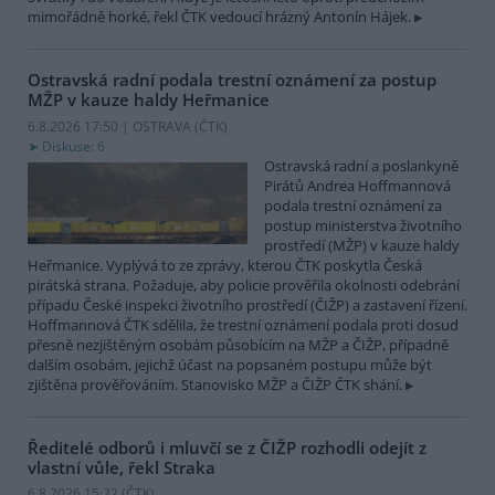
mimořádně horké, řekl ČTK vedoucí hrázný Antonín Hájek.
Ostravská radní podala trestní oznámení za postup
MŽP v kauze haldy Heřmanice
6.8.2026 17:50 | OSTRAVA (
ČTK
)
Diskuse: 6
Ostravská radní a poslankyně
Pirátů Andrea Hoffmannová
podala trestní oznámení za
postup ministerstva životního
prostředí (MŽP) v kauze haldy
Heřmanice. Vyplývá to ze zprávy, kterou ČTK poskytla Česká
pirátská strana. Požaduje, aby policie prověřila okolnosti odebrání
případu České inspekci životního prostředí (ČIŽP) a zastavení řízení.
Hoffmannová ČTK sdělila, že trestní oznámení podala proti dosud
přesně nezjištěným osobám působícím na MŽP a ČIŽP, případně
dalším osobám, jejichž účast na popsaném postupu může být
zjištěna prověřováním. Stanovisko MŽP a ČIŽP ČTK shání.
Ředitelé odborů i mluvčí se z ČIŽP rozhodli odejít z
vlastní vůle, řekl Straka
6.8.2026 15:22 (
ČTK
)