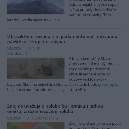
jedna z nejaktivnějších sopek
světa, přiměly dnes letiště v
Katánii pozastavit přílety
letadel, uvedla agentura AFP.
V brazilském regionálním parlamentu měli nezvanou
návštěvu - skupinu kapybar
8.8.2026 11:40 (
ČTK
)
Diskuse: 1
V brazilském státě Mato
Grosso museli minulý týden v
regionálním parlamentu
přerušit jednání poté, co
budovy vniklo několik
kapybar. Skupina největších hlodavců světa do budovy
vstoupila
hlavním vchodem, informovala agentura AP.
Znojmo uvažuje o holubníku i krmivu s látkou
omezující rozmnožování holubů
8.8.2026 11:31 | ZNOJMO (
ČTK
)
Znojmo zjišťuje, jak snížit počty
holubů, jejichž trus škodí