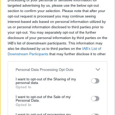
processing of your personal or sensitive information for
průzkumném ponoru potápěč
targeted advertising by us, please use the below opt-out
8.8.2026 09:58 | HRANICE (
ČTK
)
section to confirm your selection. Please note that after your
Diskuse: 1
opt-out request is processed you may continue seeing
V Hranické propasti, nejhlubší
interest-based ads based on personal information utilized by
zatopené jeskyni na světě,
us or personal information disclosed to third parties prior to
zemřel potápěč. Tragická
událost se stala ve středu při
your opt-out. You may separately opt-out of the further
průzkumném ponoru,
disclosure of your personal information by third parties on the
informovala na sociální
síti
Speleologická záchranná služba. Tělo
IAB’s list of downstream participants. This information may
bylo vyzvednuto z hloubky 186 metrů. Na případ upozornil
server
also be disclosed by us to third parties on the
IAB’s List of
Novinky.cz. Policie případ vyšetřuje pro trestný čin usmrcení z
Downstream Participants
that may further disclose it to other
nedbalosti, řekla ČTK policejní mluvčí Miluše Zajícová. Muž, hasič z
third parties.
Kladna, se měl původně potopit do hloubky 40 metrů, zjistila ČTK.
Personal Data Processing Opt Outs
Prodej hybridních vozů se do konce července zvýšil o
I want to opt-out of the Sharing of my
personal data.
16 procent na 43 653 vozů
Opted In
8.8.2026 01:18 (
ČTK
)
Prodej nových aut s hybridním
I want to opt-out of the Sale of my
pohonem od ledna do konce
Personal Data.
července vzrostl o 16,3
Opted In
procenta na 43 653 vozů. Z
toho plug-in hybridy rostly o
I want to opt-out of processing my