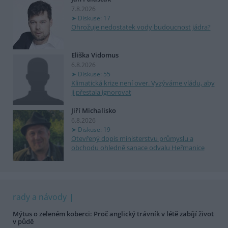
7.8.2026
Diskuse: 17
Ohrožuje nedostatek vody budoucnost jádra?
Eliška Vidomus
6.8.2026
Diskuse: 55
Klimatická krize není over. Vyzýváme vládu, aby
ji přestala ignorovat
Jiří Michalisko
6.8.2026
Diskuse: 19
Otevřený dopis ministerstvu průmyslu a
obchodu ohledně sanace odvalu Heřmanice
rady a návody
Mýtus o zeleném koberci: Proč anglický trávník v létě zabíjí život
v půdě