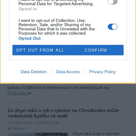
28,1 procenta na 7585 vozů. Prodej elektromobilů se zvýšil o 27,4
Personal Data for Targeted Advertising.
procenta na 10 168 vozidel. Uvedl to Svaz dovozců automobilů.
Opted In
I want to opt-out of Collection, Use,
Retention, Sale, and/or Sharing of my
Vedoucí s dětmi rozdělal pod Pravčickou bránou oheň,
Personal Data that Is Unrelated with the
dostal pokutu 10 000 korun
Purposes for which it was collected.
7.8.2026 14:20 | HŘENSKO (
ČTK
)
Opted Out
Diskuse: 3
V jeskyni pod Pravčickou
OPT OUT FROM ALL
CONFIRM
bránou nedaleko Hřenska na
Děčínsku si skupina nezletilých
s vedoucím rozdělala oheň,
který při odchodu neuhasila. V
Data Deletion
Data Access
Privacy Policy
národním parku České Švýcarsko přitom platí nejvyšší možný
stupeň požárního rizika. Strážci vedoucího dostihli a dali mu
pokutu 10 000 korun. Informoval o tom národní park na
facebooku.
Za úhyn raků a ryb v rybníce na Chrudimsku může
nedostatek kyslíku ve vodě
7.8.2026 14:05 | CTĚTÍN (
ČTK
)
Diskuse: 1
Úhyn raků a ryb v Horním