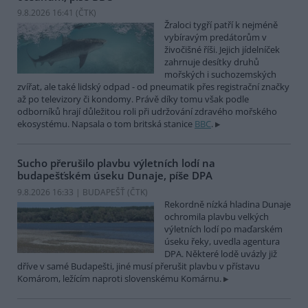
9.8.2026 16:41 (
ČTK
)
Žraloci tygří patří k nejméně
vybíravým predátorům v
živočišné říši. Jejich jídelníček
zahrnuje desítky druhů
mořských i suchozemských
zvířat, ale také lidský odpad - od pneumatik přes registrační značky
až po televizory či kondomy. Právě díky tomu však podle
odborníků hrají důležitou roli při udržování zdravého mořského
ekosystému. Napsala o tom britská stanice
BBC
.
Sucho přerušilo plavbu výletních lodí na
budapešťském úseku Dunaje, píše DPA
9.8.2026 16:33 | BUDAPEŠŤ (
ČTK
)
Rekordně nízká hladina Dunaje
ochromila plavbu velkých
výletních lodí po maďarském
úseku řeky, uvedla agentura
DPA. Některé lodě uvázly již
dříve v samé Budapešti, jiné musí přerušit plavbu v přístavu
Komárom, ležícím naproti slovenskému Komárnu.