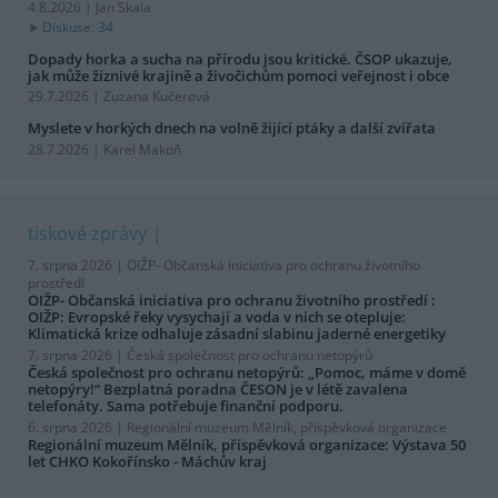
4.8.2026 | Jan Skala
Diskuse: 34
Dopady horka a sucha na přírodu jsou kritické. ČSOP ukazuje,
jak může žíznivé krajině a živočichům pomoci veřejnost i obce
29.7.2026 | Zuzana Kučerová
Myslete v horkých dnech na volně žijící ptáky a další zvířata
28.7.2026 | Karel Makoň
tiskové zprávy
7. srpna 2026 |
OIŽP- Občanská iniciativa pro ochranu životního
prostředí
OIŽP- Občanská iniciativa pro ochranu životního prostředí :
OIŽP: Evropské řeky vysychají a voda v nich se otepluje:
Klimatická krize odhaluje zásadní slabinu jaderné energetiky
7. srpna 2026 |
Česká společnost pro ochranu netopýrů
Česká společnost pro ochranu netopýrů: „Pomoc, máme v domě
netopýry!“ Bezplatná poradna ČESON je v létě zavalena
telefonáty. Sama potřebuje finanční podporu.
6. srpna 2026 |
Regionální muzeum Mělník, příspěvková organizace
Regionální muzeum Mělník, příspěvková organizace: Výstava 50
let CHKO Kokořínsko - Máchův kraj