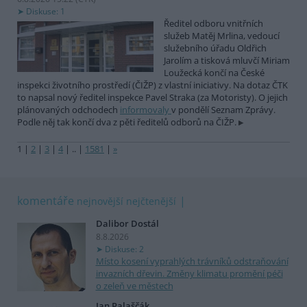
Diskuse: 1
Ředitel odboru vnitřních
služeb Matěj Mrlina, vedoucí
služebního úřadu Oldřich
Jarolím a tisková mluvčí Miriam
Loužecká končí na České
inspekci životního prostředí (ČIŽP) z vlastní iniciativy. Na dotaz ČTK
to napsal nový ředitel inspekce Pavel Straka (za Motoristy). O jejich
plánovaných odchodech
informovaly
v pondělí Seznam Zprávy.
Podle něj tak končí dva z pěti ředitelů odborů na ČIŽP.
1
|
2
|
3
|
4
|
..
|
1581
|
»
komentáře
nejnovější
nejčtenější
Dalibor Dostál
8.8.2026
Diskuse: 2
Místo kosení vyprahlých trávníků odstraňování
invazních dřevin. Změny klimatu promění péči
o zeleň ve městech
Jan Palaščák