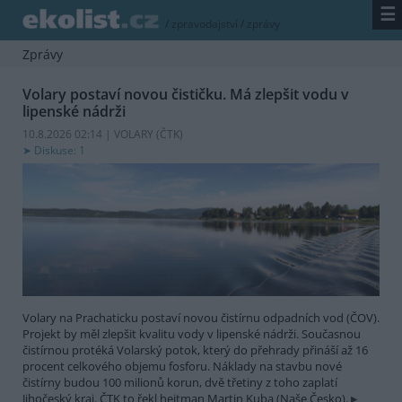
☰
/
zpravodajství
/
zprávy
Zprávy
Volary postaví novou čističku. Má zlepšit vodu v
lipenské nádrži
10.8.2026 02:14 | VOLARY (
ČTK
)
Diskuse: 1
Volary na Prachaticku postaví novou čistírnu odpadních vod (ČOV).
Projekt by měl zlepšit kvalitu vody v lipenské nádrži. Současnou
čistírnou protéká Volarský potok, který do přehrady přináší až 16
procent celkového objemu fosforu. Náklady na stavbu nové
čistírny budou 100 milionů korun, dvě třetiny z toho zaplatí
Jihočeský kraj. ČTK to řekl hejtman Martin Kuba (Naše Česko).