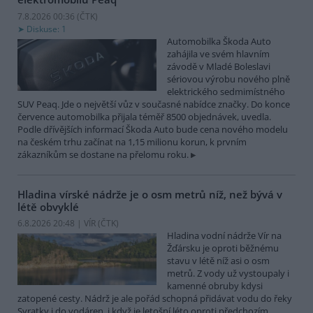
7.8.2026 00:36 (
ČTK
)
Diskuse: 1
Automobilka Škoda Auto
zahájila ve svém hlavním
závodě v Mladé Boleslavi
sériovou výrobu nového plně
elektrického sedmimístného
SUV Peaq. Jde o největší vůz v současné nabídce značky. Do konce
července automobilka přijala téměř 8500 objednávek, uvedla.
Podle dřívějších informací Škoda Auto bude cena nového modelu
na českém trhu začínat na 1,15 milionu korun, k prvním
zákazníkům se dostane na přelomu roku.
Hladina vírské nádrže je o osm metrů níž, než bývá v
létě obvyklé
6.8.2026 20:48 | VÍR (
ČTK
)
Hladina vodní nádrže Vír na
Žďársku je oproti běžnému
stavu v létě níž asi o osm
metrů. Z vody už vystoupaly i
kamenné obruby kdysi
zatopené cesty. Nádrž je ale pořád schopná přidávat vodu do řeky
Svratky i do vodáren, i když je letošní léto oproti předchozím