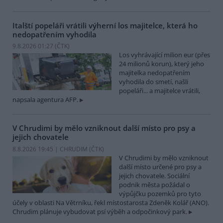
Italští popeláři vrátili výherní los majitelce, která ho
nedopatřením vyhodila
9.8.2026 01:27 (
ČTK
)
Los vyhrávající milion eur (přes
24 milionů korun), který jeho
majitelka nedopatřením
vyhodila do smetí, našli
popeláři... a majitelce vrátili,
napsala agentura AFP.
V Chrudimi by mělo vzniknout další místo pro psy a
jejich chovatele
8.8.2026 19:45 | CHRUDIM (
ČTK
)
V Chrudimi by mělo vzniknout
další místo určené pro psy a
jejich chovatele. Sociální
podnik města požádal o
výpůjčku pozemků pro tyto
účely v oblasti Na Větrníku, řekl místostarosta Zdeněk Kolář (ANO).
Chrudim plánuje vybudovat psí výběh a odpočinkový park.