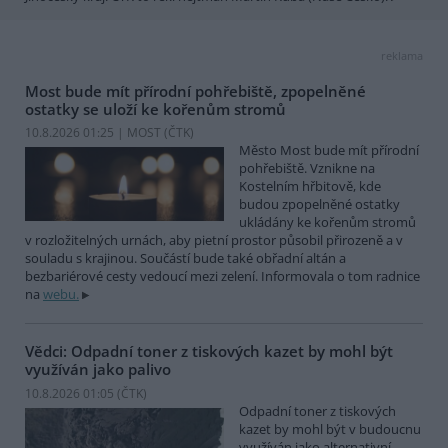
reklama
Most bude mít přírodní pohřebiště, zpopelněné
ostatky se uloží ke kořenům stromů
10.8.2026 01:25 | MOST (
ČTK
)
Město Most bude mít přírodní
pohřebiště. Vznikne na
Kostelním hřbitově, kde
budou zpopelněné ostatky
ukládány ke kořenům stromů
v rozložitelných urnách, aby pietní prostor působil přirozeně a v
souladu s krajinou. Součástí bude také obřadní altán a
bezbariérové cesty vedoucí mezi zelení. Informovala o tom radnice
na
webu.
Vědci: Odpadní toner z tiskových kazet by mohl být
využíván jako palivo
10.8.2026 01:05 (
ČTK
)
Odpadní toner z tiskových
kazet by mohl být v budoucnu
využíván jako alternativní