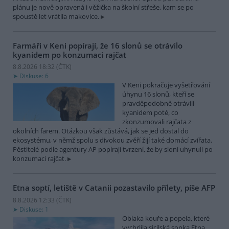
plánu je nově opravená i věžička na školní střeše, kam se po
spoustě let vrátila makovice.
Farmáři v Keni popírají, že 16 slonů se otrávilo
kyanidem po konzumaci rajčat
8.8.2026 18:32 (
ČTK
)
Diskuse: 6
V Keni pokračuje vyšetřování
úhynu 16 slonů, kteří se
pravděpodobně otrávili
kyanidem poté, co
zkonzumovali rajčata z
okolních farem. Otázkou však zůstává, jak se jed dostal do
ekosystému, v němž spolu s divokou zvěří žijí také domácí zvířata.
Pěstitelé podle agentury AP popírají tvrzení, že by sloni uhynuli po
konzumaci rajčat.
Etna soptí, letiště v Catanii pozastavilo přílety, píše AFP
8.8.2026 12:33 (
ČTK
)
Diskuse: 1
Oblaka kouře a popela, které
vychrlila sicilská sopka Etna,