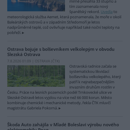
mírně přesáhla 33 stupňů a
tím zaznamenala nový
španělský rekord.
Uvedla
to
meteorologická služba Aemet, která poznamenala, že moře v okolí
Baleárských ostrovů a v západním Středomoří je letos
nadprůměrně teplé, což ovlivňuje například také noční teploty na
pobřeží.
Ostrava bojuje s bolševníkem velkolepým v obvodu
Slezská Ostrava
7.8.2026 01:09 | OSTRAVA (
ČTK
)
Ostravská radnice začala se
systematickou likvidací
bolševníku velkolepého, který
patří k nejnebezpečnějším
invazním druhům rostlin v
Česku. Práce na lesních pozemcích podél Trnkovecké ulice ve
Slezské Ostravě letos vyjdou na více než 66 000 korun. Město
kombinuje chemické i mechanické metody, řekla ČTK mluvčí
magistrátu Gabriela Pokorná.
Škoda Auto zahájila v Mladé Boleslavi výrobu nového
elektromobilu Peaq