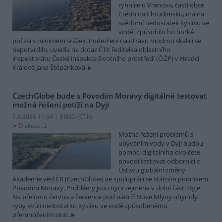
rybníce u Vranova, části obce
Ctětín na Chrudimsku, má na
svědomí nedostatek kyslíku ve
vodě. Způsobilo ho horké
počasí s minimem srážek. Podezření na otravu modrou skalicí se
nepotvrdilo, uvedla na dotaz ČTK ředitelka oblastního
inspektorátu České inspekce životního prostředí (ČIŽP) v Hradci
Králové Jana Štěpánková.
CzechGlobe bude s Povodím Moravy digitálně testovat
možná řešení potíží na Dyji
7.8.2026 11:34 | BRNO (
ČTK
)
Diskuse: 2
Možná řešení problémů s
ubýváním vody v Dyji budou
pomocí digitálního dvojčete
povodí testovat odborníci z
Ústavu globální změny
Akademie věd ČR (CzechGlobe) ve spolupráci se státním podnikem
Povodím Moravy. Problémy jsou nyní zejména v dolní části Dyje.
Na přelomu června a července pod nádrží Nové Mlýny uhynuly
ryby kvůli nedostatku kyslíku ve vodě způsobenému
přemnožením sinic.