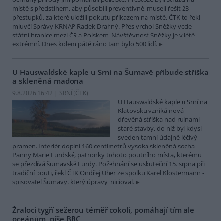
místě s předstihem, aby působili preventivně, museli řešit 23
přestupků, za které uložili pokutu příkazem na místě. ČTK to řekl
mluvčí Správy KRNAP Radek Drahný. Přes vrchol Sněžky vede
státní hranice mezi ČR a Polskem. Návštěvnost Sněžky je v létě
extrémní. Dnes kolem páté ráno tam bylo 500 lidí.
U Hauswaldské kaple u Srní na Šumavě přibude stříška
a skleněná madona
9.8.2026 16:42 | SRNÍ (
ČTK
)
U Hauswaldské kaple u Srní na
Klatovsku vzniká nová
dřevěná stříška nad ruinami
staré stavby, do níž byl kdysi
sveden tamní údajně léčivý
pramen. Interiér doplní 160 centimetrů vysoká skleněná socha
Panny Marie Lurdské, patronky tohoto poutního místa, kterému
se přezdívá šumavské Lurdy. Požehnání se uskuteční 15. srpna při
tradiční pouti, řekl ČTK Ondřej Uher ze spolku Karel Klostermann -
spisovatel Šumavy, který úpravy inicioval.
Žraloci tygří sežerou téměř cokoli, pomáhají tím ale
oceánům, píše BBC