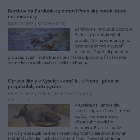
Barchov na Pardubicku obnoví Podolský potok, bude
mít meandry
8.8.2026 18:53 | BARCHOV (
ČTK
)
Barchov na Pardubicku obnoví
Podolský potok, který obcí
protéká. Nechá vybourat jeho
betonové koryto a vytvoří
meandry. Opatření pomohou
proti záplavám, místo bude sloužit také odpočinku. ČTK to řekla
starostka Iva Krebsová (za lepší Barchov).
Oprava školy v Kyselce skončila, střecha i půda se
přizpůsobily netopýrům
8.8.2026 18:35 | KYSELKA (KARLOVARSKO) (
ČTK
)
Diskuse: 1
V Kyselce na Karlovarsku
skončila oprava školní střechy
a půdy, které se musely
přizpůsobit stovkám
netopýrů. Práce se podle
starosty Aleše Labíka (nez.) nepatrně protáhly, ale chod školy ani
hnízdění zvířat jimi nebylo nijak narušeno. Oproti původnímu