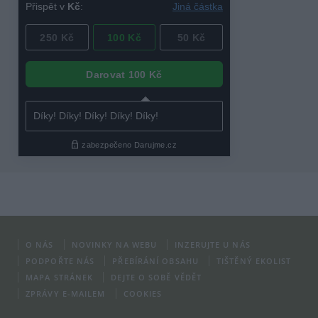
O NÁS
NOVINKY NA WEBU
INZERUJTE U NÁS
PODPOŘTE NÁS
PŘEBÍRÁNÍ OBSAHU
TIŠTĚNÝ EKOLIST
MAPA STRÁNEK
DEJTE O SOBĚ VĚDĚT
ZPRÁVY E-MAILEM
COOKIES