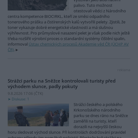
palivo. Tuto možnost
otestovali vědci z Národního
centra kompetence BIOCIRKL, kteří ze směsi odpadního
tonerového prášku a čistírenských kalů vytvořili pelety. Zjistili, že
toner vykazuje dobré energetické vlastnosti a má slušnou
výhřevnost. Pro průmyslové nasazení pelet je však podle nich ještě
třeba rozšířit výrobní proces o standardní systémy čištění spalin,
informoval
Ústav chemických procesů Akademie věd ČR (ÚCHP AV
ČR)
.
reklama
Strážci parku na Sněžce kontrolovali turisty před
východem slunce, padly pokuty
9.8.2026 17:06 (
ČTK
)
Diskuse: 1
Strážci českého a polského
Krkonošského národního
parku se dnes ráno na Sněžce
zaměřili na turisty, kteří
dorazili na nejvyšší českou
horu sledovat východ slunce. Při kontrolách dodržování pravidel
ochrany přírody jim pomáhali policisté. Přestože byli strážci na