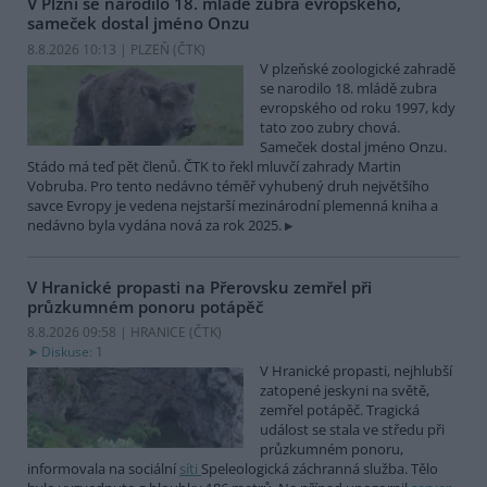
V Plzni se narodilo 18. mládě zubra evropského,
sameček dostal jméno Onzu
8.8.2026 10:13 | PLZEŇ (
ČTK
)
V plzeňské zoologické zahradě
se narodilo 18. mládě zubra
evropského od roku 1997, kdy
tato zoo zubry chová.
Sameček dostal jméno Onzu.
Stádo má teď pět členů. ČTK to řekl mluvčí zahrady Martin
Vobruba. Pro tento nedávno téměř vyhubený druh největšího
savce Evropy je vedena nejstarší mezinárodní plemenná kniha a
nedávno byla vydána nová za rok 2025.
V Hranické propasti na Přerovsku zemřel při
průzkumném ponoru potápěč
8.8.2026 09:58 | HRANICE (
ČTK
)
Diskuse: 1
V Hranické propasti, nejhlubší
zatopené jeskyni na světě,
zemřel potápěč. Tragická
událost se stala ve středu při
průzkumném ponoru,
informovala na sociální
síti
Speleologická záchranná služba. Tělo