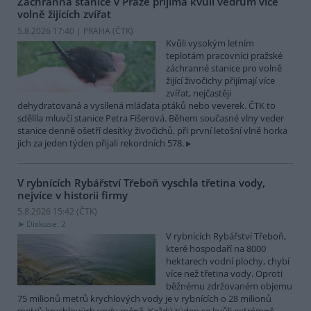
Záchranná stanice v Praze přijímá kvůli vedrům více
volně žijících zvířat
5.8.2026 17:40 | PRAHA (
ČTK
)
Kvůli vysokým letním
teplotám pracovníci pražské
záchranné stanice pro volně
žijící živočichy přijímají více
zvířat, nejčastěji
dehydratovaná a vysílená mláďata ptáků nebo veverek. ČTK to
sdělila mluvčí stanice Petra Fišerová. Během současné vlny veder
stanice denně ošetří desítky živočichů, při první letošní vlně horka
jich za jeden týden přijali rekordních 578.
V rybnících Rybářství Třeboň vyschla třetina vody,
nejvíce v historii firmy
5.8.2026 15:42 (
ČTK
)
Diskuse: 2
V rybnících Rybářství Třeboň,
které hospodaří na 8000
hektarech vodní plochy, chybí
více než třetina vody. Oproti
běžnému zdržovaném objemu
75 milionů metrů krychlových vody je v rybnících o 28 milionů