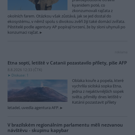
kyanidem poté, co
zkonzumovali rajčata z
okolních farem. Otázkou však zůstává, jak se jed dostal do
ekosystému, v němž spolu s divokou zvěří žijí také domácí zvířata.
Pěstitelé podle agentury AP popírají tvrzení, že by sloni uhynuli po
konzumaci rajčat.
reklama
Etna soptí, letiště v Catanii pozastavilo přílety, píše AFP
8.8.2026 12:33 (
ČTK
)
Diskuse: 1
Oblaka kouře a popela, které
vychrlila sicilská sopka Etna,
jedna z nejaktivnějších sopek
světa, přiměly dnes letiště v
Katánii pozastavit přílety
letadel, uvedla agentura AFP.
V brazilském regionálním parlamentu měli nezvanou
návštěvu - skupinu kapybar