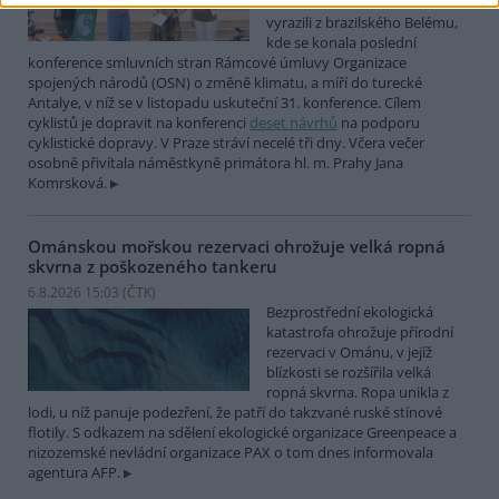
COP Bike Ride. Účastníci
vyrazili z brazilského Belému,
kde se konala poslední
konference smluvních stran Rámcové úmluvy Organizace
spojených národů (OSN) o změně klimatu, a míří do turecké
Antalye, v níž se v listopadu uskuteční 31. konference. Cílem
cyklistů je dopravit na konferenci
deset návrhů
na podporu
cyklistické dopravy. V Praze stráví necelé tři dny. Včera večer
osobně přivítala náměstkyně primátora hl. m. Prahy Jana
Komrsková.
Ománskou mořskou rezervaci ohrožuje velká ropná
skvrna z poškozeného tankeru
6.8.2026 15:03 (
ČTK
)
Bezprostřední ekologická
katastrofa ohrožuje přírodní
rezervaci v Ománu, v jejíž
blízkosti se rozšířila velká
ropná skvrna. Ropa unikla z
lodi, u níž panuje podezření, že patří do takzvané ruské stínové
flotily. S odkazem na sdělení ekologické organizace Greenpeace a
nizozemské nevládní organizace PAX o tom dnes informovala
agentura AFP.