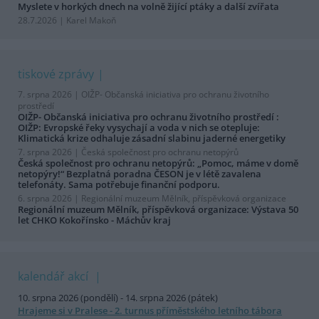
Myslete v horkých dnech na volně žijící ptáky a další zvířata
28.7.2026 | Karel Makoň
tiskové zprávy
7. srpna 2026 |
OIŽP- Občanská iniciativa pro ochranu životního
prostředí
OIŽP- Občanská iniciativa pro ochranu životního prostředí :
OIŽP: Evropské řeky vysychají a voda v nich se otepluje:
Klimatická krize odhaluje zásadní slabinu jaderné energetiky
7. srpna 2026 |
Česká společnost pro ochranu netopýrů
Česká společnost pro ochranu netopýrů: „Pomoc, máme v domě
netopýry!“ Bezplatná poradna ČESON je v létě zavalena
telefonáty. Sama potřebuje finanční podporu.
6. srpna 2026 |
Regionální muzeum Mělník, příspěvková organizace
Regionální muzeum Mělník, příspěvková organizace: Výstava 50
let CHKO Kokořínsko - Máchův kraj
kalendář akcí
10. srpna 2026 (pondělí) - 14. srpna 2026 (pátek)
Hrajeme si v Pralese - 2. turnus příměstského letního tábora