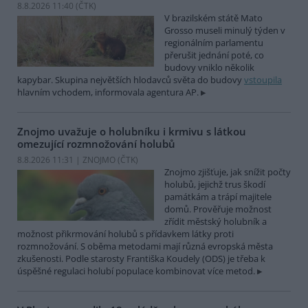
8.8.2026 11:40 (
ČTK
)
V brazilském státě Mato
Grosso museli minulý týden v
regionálním parlamentu
přerušit jednání poté, co
budovy vniklo několik
kapybar. Skupina největších hlodavců světa do budovy
vstoupila
hlavním vchodem, informovala agentura AP.
Znojmo uvažuje o holubníku i krmivu s látkou
omezující rozmnožování holubů
8.8.2026 11:31 | ZNOJMO (
ČTK
)
Znojmo zjišťuje, jak snížit počty
holubů, jejichž trus škodí
památkám a trápí majitele
domů. Prověřuje možnost
zřídit městský holubník a
možnost přikrmování holubů s přídavkem látky proti
rozmnožování. S oběma metodami mají různá evropská města
zkušenosti. Podle starosty Františka Koudely (ODS) je třeba k
úspěšné regulaci holubí populace kombinovat více metod.