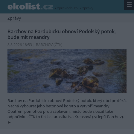
☰
/
zpravodajství
/
zprávy
Zprávy
Barchov na Pardubicku obnoví Podolský potok,
bude mít meandry
8.8.2026 18:53 | BARCHOV (
ČTK
)
Barchov na Pardubicku obnoví Podolský potok, který obcí protéká.
Nechá vybourat jeho betonové koryto a vytvoří meandry.
Opatření pomohou proti záplavám, místo bude sloužit také
odpočinku. ČTK to řekla starostka Iva Krebsová (za lepší Barchov).