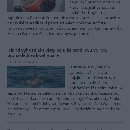
papoušků působící v několika
krajích a zajistili asi stovku
ptáků. S odchytem a
zajištěním zvířat celníkům pomohly zoo v Praze, Zlíně a Ostravě. V
ostravské zahradě také papoušci nalezli dočasné útočiště. V
tiskové zprávě na
webu
celníků to oznámila mluvčí Celní správy ČR
Martina Kaňková. Případem se zabývá policie.
Island vyhostí aktivisty bojující proti lovu velryb,
pronásledovali velrybáře
5.8.2026 19:54 (
ČTK
)
Islandské úřady nařídily
vyhoštění 21 aktivistů
bojujících proti lovu velryb
poté, co minulý týden
pobřežní stráž s policií zabavily
jejich loď, která pronásledovala velrybářské plavidlo. Pasažéři lodi
patřící nadaci kanadsko-amerického ekologického aktivisty Paula
Watsona jsou od té doby zadržováni v Reykjavíku. Sám Watson na
palubě nebyl. Píše o tom agentura AFP s odvoláním na islandskou
policii.