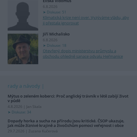
Eliška Vidomus
6.8.2026
Diskuse: 51
Klimatická krize není over. Vyzýváme vládu, aby
ji přestala ignorovat
Jiří Michalisko
6.8.2026
Diskuse: 18
Otevřený dopis ministerstvu průmyslu a
obchodu ohledně sanace odvalu Heřmanice
rady a návody
Mýtus o zeleném koberci: Proč anglický trávník v létě zabíjí život
v půdě
4.8.2026 | Jan Skala
Diskuse: 34
Dopady horka a sucha na přírodu jsou kritické. ČSOP ukazuje,
jak může žíznivé krajině a živočichům pomoci veřejnost i obce
29.7.2026 | Zuzana Kučerová