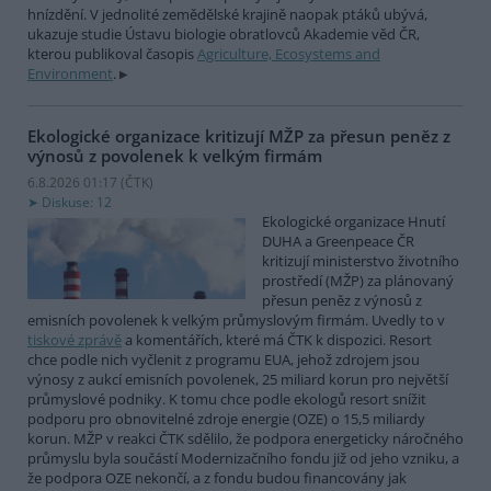
hnízdění. V jednolité zemědělské krajině naopak ptáků ubývá,
ukazuje studie Ústavu biologie obratlovců Akademie věd ČR,
kterou publikoval časopis
Agriculture, Ecosystems and
Environment
.
Ekologické organizace kritizují MŽP za přesun peněz z
výnosů z povolenek k velkým firmám
6.8.2026 01:17 (
ČTK
)
Diskuse: 12
Ekologické organizace Hnutí
DUHA a Greenpeace ČR
kritizují ministerstvo životního
prostředí (MŽP) za plánovaný
přesun peněz z výnosů z
emisních povolenek k velkým průmyslovým firmám. Uvedly to v
tiskové zprávě
a komentářích, které má ČTK k dispozici. Resort
chce podle nich vyčlenit z programu EUA, jehož zdrojem jsou
výnosy z aukcí emisních povolenek, 25 miliard korun pro největší
průmyslové podniky. K tomu chce podle ekologů resort snížit
podporu pro obnovitelné zdroje energie (OZE) o 15,5 miliardy
korun. MŽP v reakci ČTK sdělilo, že podpora energeticky náročného
průmyslu byla součástí Modernizačního fondu již od jeho vzniku, a
že podpora OZE nekončí, a z fondu budou financovány jak