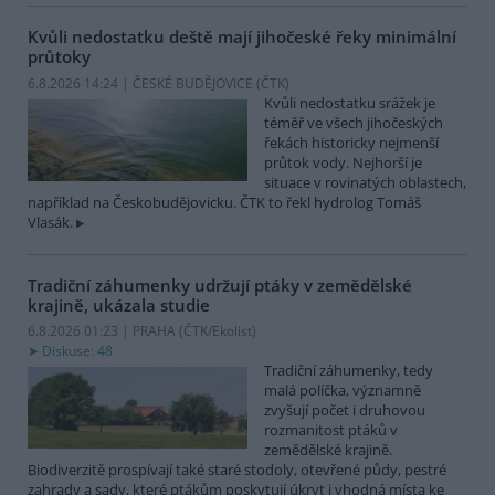
Kvůli nedostatku deště mají jihočeské řeky minimální
průtoky
6.8.2026 14:24 | ČESKÉ BUDĚJOVICE (
ČTK
)
Kvůli nedostatku srážek je
téměř ve všech jihočeských
řekách historicky nejmenší
průtok vody. Nejhorší je
situace v rovinatých oblastech,
například na Českobudějovicku. ČTK to řekl hydrolog Tomáš
Vlasák.
Tradiční záhumenky udržují ptáky v zemědělské
krajině, ukázala studie
6.8.2026 01:23 | PRAHA (
ČTK/Ekolist
)
Diskuse: 48
Tradiční záhumenky, tedy
malá políčka, významně
zvyšují počet i druhovou
rozmanitost ptáků v
zemědělské krajině.
Biodiverzitě prospívají také staré stodoly, otevřené půdy, pestré
zahrady a sady, které ptákům poskytují úkryt i vhodná místa ke