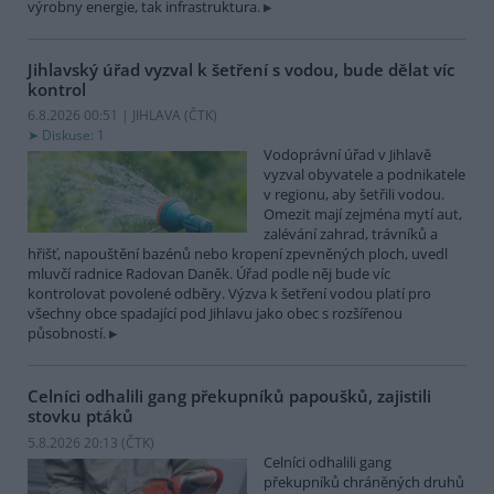
výrobny energie, tak infrastruktura.
Jihlavský úřad vyzval k šetření s vodou, bude dělat víc
kontrol
6.8.2026 00:51 | JIHLAVA (
ČTK
)
Diskuse: 1
Vodoprávní úřad v Jihlavě
vyzval obyvatele a podnikatele
v regionu, aby šetřili vodou.
Omezit mají zejména mytí aut,
zalévání zahrad, trávníků a
hřišť, napouštění bazénů nebo kropení zpevněných ploch, uvedl
mluvčí radnice Radovan Daněk. Úřad podle něj bude víc
kontrolovat povolené odběry. Výzva k šetření vodou platí pro
všechny obce spadající pod Jihlavu jako obec s rozšířenou
působností.
Celníci odhalili gang překupníků papoušků, zajistili
stovku ptáků
5.8.2026 20:13 (
ČTK
)
Celníci odhalili gang
překupníků chráněných druhů