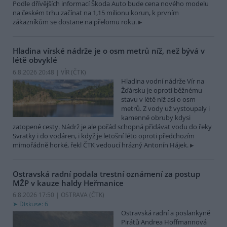
Podle dřívějších informací Škoda Auto bude cena nového modelu
na českém trhu začínat na 1,15 milionu korun, k prvním
zákazníkům se dostane na přelomu roku.
Hladina vírské nádrže je o osm metrů níž, než bývá v
létě obvyklé
6.8.2026 20:48 | VÍR (
ČTK
)
Hladina vodní nádrže Vír na
Žďársku je oproti běžnému
stavu v létě níž asi o osm
metrů. Z vody už vystoupaly i
kamenné obruby kdysi
zatopené cesty. Nádrž je ale pořád schopná přidávat vodu do řeky
Svratky i do vodáren, i když je letošní léto oproti předchozím
mimořádně horké, řekl ČTK vedoucí hrázný Antonín Hájek.
Ostravská radní podala trestní oznámení za postup
MŽP v kauze haldy Heřmanice
6.8.2026 17:50 | OSTRAVA (
ČTK
)
Diskuse: 6
Ostravská radní a poslankyně
Pirátů Andrea Hoffmannová