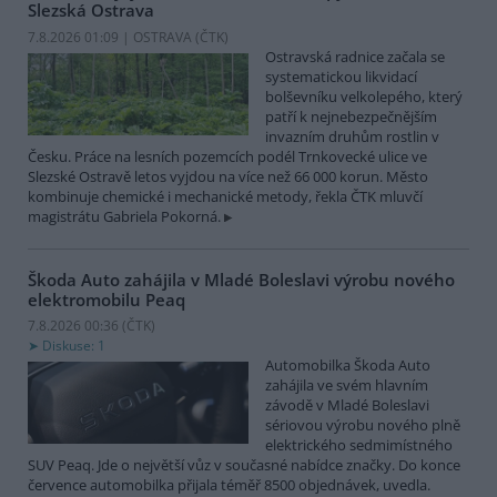
Slezská Ostrava
7.8.2026 01:09 | OSTRAVA (
ČTK
)
Ostravská radnice začala se
systematickou likvidací
bolševníku velkolepého, který
patří k nejnebezpečnějším
invazním druhům rostlin v
Česku. Práce na lesních pozemcích podél Trnkovecké ulice ve
Slezské Ostravě letos vyjdou na více než 66 000 korun. Město
kombinuje chemické i mechanické metody, řekla ČTK mluvčí
magistrátu Gabriela Pokorná.
Škoda Auto zahájila v Mladé Boleslavi výrobu nového
elektromobilu Peaq
7.8.2026 00:36 (
ČTK
)
Diskuse: 1
Automobilka Škoda Auto
zahájila ve svém hlavním
závodě v Mladé Boleslavi
sériovou výrobu nového plně
elektrického sedmimístného
SUV Peaq. Jde o největší vůz v současné nabídce značky. Do konce
července automobilka přijala téměř 8500 objednávek, uvedla.