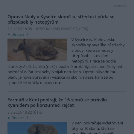
reklama
Oprava školy v Kyselce skončila, střecha i půda se
přizpůsobily netopýrům
8.8.2026 18:35 | KYSELKA (KARLOVARSKO) (
ČTK
)
Diskuse: 1
V Kyselce na Karlovarsku
skončila oprava školní střechy
a půdy, které se musely
přizpůsobit stovkám
netopýrů. Práce se podle
starosty Aleše Labíka (nez.) nepatrně protáhly, ale chod školy ani
hnízdění zvířat jimi nebylo nijak narušeno. Oproti původnímu
plánu je nově opravená i věžička na školní střeše, kam se po
spoustě let vrátila makovice.
Farmáři v Keni popírají, že 16 slonů se otrávilo
kyanidem po konzumaci rajčat
8.8.2026 18:32 (
ČTK
)
Diskuse: 1
V Keni pokračuje vyšetřování
úhynu 16 slonů, kteří se
pravděpodobně otrávili