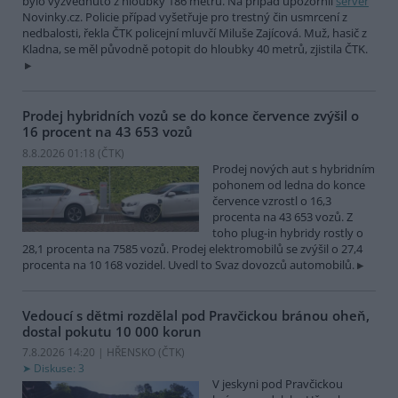
bylo vyzvednuto z hloubky 186 metrů. Na případ upozornil
server
Novinky.cz. Policie případ vyšetřuje pro trestný čin usmrcení z
nedbalosti, řekla ČTK policejní mluvčí Miluše Zajícová. Muž, hasič z
Kladna, se měl původně potopit do hloubky 40 metrů, zjistila ČTK.
Prodej hybridních vozů se do konce července zvýšil o
16 procent na 43 653 vozů
8.8.2026 01:18 (
ČTK
)
Prodej nových aut s hybridním
pohonem od ledna do konce
července vzrostl o 16,3
procenta na 43 653 vozů. Z
toho plug-in hybridy rostly o
28,1 procenta na 7585 vozů. Prodej elektromobilů se zvýšil o 27,4
procenta na 10 168 vozidel. Uvedl to Svaz dovozců automobilů.
Vedoucí s dětmi rozdělal pod Pravčickou bránou oheň,
dostal pokutu 10 000 korun
7.8.2026 14:20 | HŘENSKO (
ČTK
)
Diskuse: 3
V jeskyni pod Pravčickou