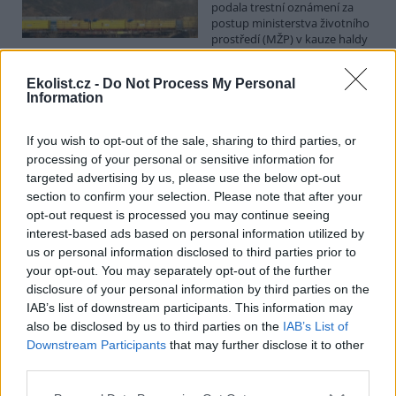
podala trestní oznámení za
postup ministerstva životního
prostředí (MŽP) v kauze haldy
Heřmanice. Vyplývá to ze zprávy, kterou ČTK poskytla Česká
pirátská strana. Požaduje, aby policie prověřila okolnosti odebrání
Ekolist.cz -
Do Not Process My Personal
případu České inspekci životního prostředí (ČIŽP) a zastavení řízení.
Information
Hoffmannová ČTK sdělila, že trestní oznámení podala proti dosud
přesně nezjištěným osobám působícím na MŽP a ČIŽP, případně
dalším osobám, jejichž účast na popsaném postupu může být
If you wish to opt-out of the sale, sharing to third parties, or
zjištěna prověřováním. Stanovisko MŽP a ČIŽP ČTK shání.
processing of your personal or sensitive information for
targeted advertising by us, please use the below opt-out
section to confirm your selection. Please note that after your
Ředitelé odborů i mluvčí se z ČIŽP rozhodli odejít z
opt-out request is processed you may continue seeing
vlastní vůle, řekl Straka
interest-based ads based on personal information utilized by
6.8.2026 15:22 (
ČTK
)
us or personal information disclosed to third parties prior to
Diskuse: 1
Ředitel odboru vnitřních
your opt-out. You may separately opt-out of the further
služeb Matěj Mrlina, vedoucí
disclosure of your personal information by third parties on the
služebního úřadu Oldřich
IAB’s list of downstream participants. This information may
Jarolím a tisková mluvčí Miriam
also be disclosed by us to third parties on the
IAB’s List of
Loužecká končí na České
Downstream Participants
that may further disclose it to other
inspekci životního prostředí (ČIŽP) z vlastní iniciativy. Na dotaz ČTK
third parties.
to napsal nový ředitel inspekce Pavel Straka (za Motoristy). O jejich
plánovaných odchodech
informovaly
v pondělí Seznam Zprávy.