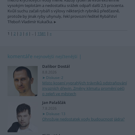
metrů krychlových vody méně. Každý týden se kvůli extrémně
vysokým teplotám a nedostatku srážek odpaří další 2,5 procenta.
Kvůli suchu začali rybáři s výlovy některých rybníků předčasně,
protože by jinak ryby uhynuly, řekl provozní ředitel Rybářství
Třeboň Vladimír Kukačka.
1
|
2
|
3
|
4
|
..
|
1581
|
»
komentáře
nejnovější
nejčtenější
Dalibor Dostál
8.8.2026
Diskuse: 2
Místo kosení vyprahlých trávníků odstraňování
invazních dřevin. Změny klimatu promění péči
o zeleň ve městech
Jan Palaščák
7.8.2026
Diskuse: 13
Ohrožuje nedostatek vody budoucnost jádra?