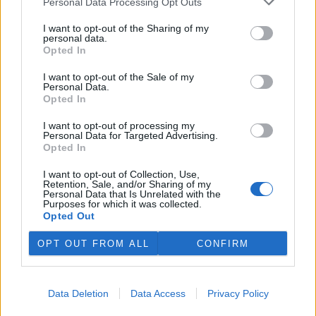
Podle něj tak končí dva z pěti ředitelů odborů na ČIŽP.
Personal Data Processing Opt Outs
I want to opt-out of the Sharing of my
personal data.
Veterináři v horku ošetřují více zvířat, ohrožení jsou psi
Opted In
se zploštělým čumákem
6.8.2026 15:15 (
ČTK
)
I want to opt-out of the Sale of my
Veterináři v současných
Personal Data.
vedrech ošetřují více zvířat.
Opted In
Mezi nejrizikovější skupiny
podle nich patří plemena psů s
I want to opt-out of processing my
krátkou lebkou a zploštělým
Personal Data for Targeted Advertising.
čumákem, jako jsou například mopsi nebo buldočci, starší jedinci a
Opted In
zvířata se srdečním onemocněním. Jejich majitelé pro ně
vyhledávají veterinární ošetření nejčastěji kvůli přehřátí organismu,
I want to opt-out of Collection, Use,
dehydrataci nebo kolapsu. ČTK to sdělila viceprezidentka Komory
Retention, Sale, and/or Sharing of my
Personal Data that Is Unrelated with the
veterinárních lékařů ČR Kateřina Valdhans.
Purposes for which it was collected.
Opted Out
Do Prahy dorazili jezdci cyklistické štafety, míří na
OPT OUT FROM ALL
CONFIRM
konferenci o klimatu
6.8.2026 15:08 | PRAHA (
ČTK
)
Diskuse: 2
Do Prahy dnes dorazili jezdci
Data Deletion
Data Access
Privacy Policy
mezinárodní cyklistické štafety