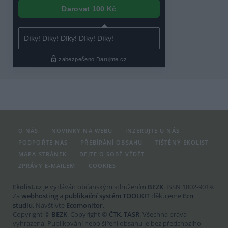
O NÁS
NOVINKY NA WEBU
INZERUJTE U NÁS
PODPOŘTE NÁS
PŘEBÍRÁNÍ OBSAHU
TIŠTĚNÝ EKOLIST
MAPA STRÁNEK
DEJTE O SOBĚ VĚDĚT
ZPRÁVY E-MAILEM
COOKIES
Ekolist.cz
je vydáván občanským sdružením
BEZK
. ISSN 1802-9019.
Za
webhosting
a
publikační systém TOOLKIT
děkujeme
Ecn
studiu
. Navštivte
Ecomonitor
.
Copyright ©
BEZK
. Copyright ©
ČTK
,
TASR
. Všechna práva
vyhrazena. Publikování nebo šíření obsahu je bez předchozího