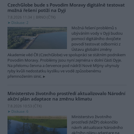
CzechGlobe bude s Povodím Moravy digitálně testovat
možná řešení potíží na Dyji
7.8.2026 11:34 | BRNO (
ČTK
)
Diskuse: 2
Možná řešení problémů s
ubýváním vody v Dyji budou
pomocí digitálního dvojčete
povodí testovat odborníci z
Ústavu globální změny
Akademie věd ČR (CzechGlobe) ve spolupráci se státním podnikem
Povodím Moravy. Problémy jsou nyní zejména v dolní části Dyje.
Na přelomu června a července pod nádrží Nové Mlýny uhynuly
ryby kvůli nedostatku kyslíku ve vodě způsobenému
přemnožením sinic.
Ministerstvo životního prostředí aktualizovalo Národní
akční plán adaptace na změnu klimatu
7.8.2026 10:53 (
ČTK
)
Diskuse: 6
Ministerstvo životního
prostředí (MŽP) dokončilo
návrh aktualizace Národního
akčního plánu adaptace na