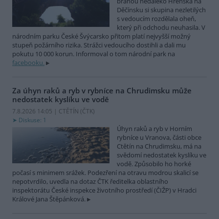
bránou nedaleko Hřenska na
Děčínsku si skupina nezletilých
s vedoucím rozdělala oheň,
který při odchodu neuhasila. V
národním parku České Švýcarsko přitom platí nejvyšší možný
stupeň požárního rizika. Strážci vedoucího dostihli a dali mu
pokutu 10 000 korun. Informoval o tom národní park na
facebooku.
Za úhyn raků a ryb v rybníce na Chrudimsku může
nedostatek kyslíku ve vodě
7.8.2026 14:05 | CTĚTÍN (
ČTK
)
Diskuse: 1
Úhyn raků a ryb v Horním
rybníce u Vranova, části obce
Ctětín na Chrudimsku, má na
svědomí nedostatek kyslíku ve
vodě. Způsobilo ho horké
počasí s minimem srážek. Podezření na otravu modrou skalicí se
nepotvrdilo, uvedla na dotaz ČTK ředitelka oblastního
inspektorátu České inspekce životního prostředí (ČIŽP) v Hradci
Králové Jana Štěpánková.