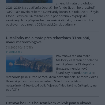
změnu klimatu pro období
2026–2030. Na opatření z Operačního fondu životního prostředí
(OPŽP) alokovalo celkem 11,2 miliardy korun. Od roku 2021 už bylo
z fondu částkou 8,6 miliard korun podpořeno 776 projektů
zaměřených na přizpůsobení se změně klimatu, prevenci rizik a
posilování odolnosti vůči klimatickým dopadům.
U Mallorky mělo moře přes rekordních 33 stupňů,
uvádí meteorologové
7.8.2026 10:45 (
ČTK
)
Diskuse: 2
Povrchová teplota moře u
Mallorky ve středu odpoledne
mírně přesáhla 33 stupňů a
tím zaznamenala nový
španělský rekord.
Uvedla
to
meteorologická služba Aemet, která poznamenala, že moře v okolí
Baleárských ostrovů a v západním Středomoří je letos
nadprůměrně teplé, což ovlivňuje například také noční teploty na
pobřeží.
Ostrava bojuje s bolševníkem velkolepým v obvodu