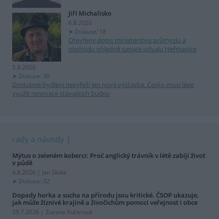
Jiří Michalisko
6.8.2026
Diskuse: 18
Otevřený dopis ministerstvu průmyslu a
obchodu ohledně sanace odvalu Heřmanice
5.8.2026
Diskuse: 39
Dostupné bydlení nevyřeší jen nová výstavba. Česko musí lépe
využít renovace stávajících budov
rady a návody
Mýtus o zeleném koberci: Proč anglický trávník v létě zabíjí život
v půdě
4.8.2026 | Jan Skala
Diskuse: 32
Dopady horka a sucha na přírodu jsou kritické. ČSOP ukazuje,
jak může žíznivé krajině a živočichům pomoci veřejnost i obce
29.7.2026 | Zuzana Kučerová