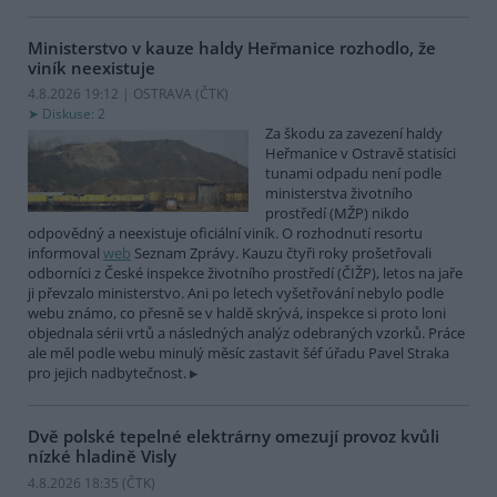
Ministerstvo v kauze haldy Heřmanice rozhodlo, že
viník neexistuje
4.8.2026 19:12 | OSTRAVA (
ČTK
)
Diskuse: 2
Za škodu za zavezení haldy
Heřmanice v Ostravě statisíci
tunami odpadu není podle
ministerstva životního
prostředí (MŽP) nikdo
odpovědný a neexistuje oficiální viník. O rozhodnutí resortu
informoval
web
Seznam Zprávy. Kauzu čtyři roky prošetřovali
odborníci z České inspekce životního prostředí (ČIŽP), letos na jaře
ji převzalo ministerstvo. Ani po letech vyšetřování nebylo podle
webu známo, co přesně se v haldě skrývá, inspekce si proto loni
objednala sérii vrtů a následných analýz odebraných vzorků. Práce
ale měl podle webu minulý měsíc zastavit šéf úřadu Pavel Straka
pro jejich nadbytečnost.
Dvě polské tepelné elektrárny omezují provoz kvůli
nízké hladině Visly
4.8.2026 18:35 (
ČTK
)