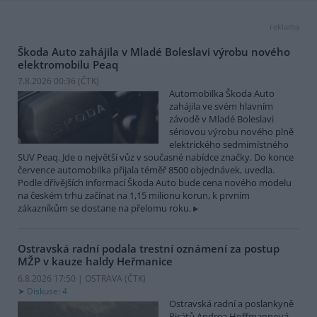
reklama
Škoda Auto zahájila v Mladé Boleslavi výrobu nového
elektromobilu Peaq
7.8.2026 00:36 (
ČTK
)
Automobilka Škoda Auto
zahájila ve svém hlavním
závodě v Mladé Boleslavi
sériovou výrobu nového plně
elektrického sedmimístného
SUV Peaq. Jde o největší vůz v současné nabídce značky. Do konce
července automobilka přijala téměř 8500 objednávek, uvedla.
Podle dřívějších informací Škoda Auto bude cena nového modelu
na českém trhu začínat na 1,15 milionu korun, k prvním
zákazníkům se dostane na přelomu roku.
Ostravská radní podala trestní oznámení za postup
MŽP v kauze haldy Heřmanice
6.8.2026 17:50 | OSTRAVA (
ČTK
)
Diskuse: 4
Ostravská radní a poslankyně
Pirátů Andrea Hoffmannová