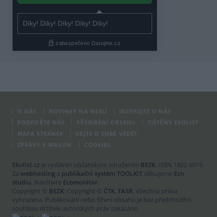
O NÁS
NOVINKY NA WEBU
INZERUJTE U NÁS
PODPOŘTE NÁS
PŘEBÍRÁNÍ OBSAHU
TIŠTĚNÝ EKOLIST
MAPA STRÁNEK
DEJTE O SOBĚ VĚDĚT
ZPRÁVY E-MAILEM
COOKIES
Ekolist.cz
je vydáván občanským sdružením
BEZK
. ISSN 1802-9019.
Za
webhosting
a
publikační systém TOOLKIT
děkujeme
Ecn
studiu
. Navštivte
Ecomonitor
.
Copyright ©
BEZK
. Copyright ©
ČTK
,
TASR
. Všechna práva
vyhrazena. Publikování nebo šíření obsahu je bez předchozího
souhlasu držitele autorských práv zakázáno.