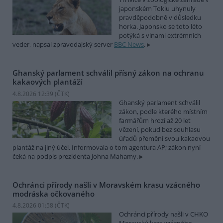
japonském Tokiu uhynuly
pravděpodobně v důsledku
horka. Japonsko se toto léto
potýká s vlnami extrémních
veder, napsal zpravodajský server
BBC News
.
Ghanský parlament schválil přísný zákon na ochranu
kakaových plantáží
4.8.2026 12:39 (
ČTK
)
Ghanský parlament schválil
zákon, podle kterého místním
farmářům hrozí až 20 let
vězení, pokud bez souhlasu
úřadů přemění svou kakaovou
plantáž na jiný účel. Informovala o tom agentura AP; zákon nyní
čeká na podpis prezidenta Johna Mahamy.
Ochránci přírody našli v Moravském krasu vzácného
modráska očkovaného
4.8.2026 01:58 (
ČTK
)
Ochránci přírody našli v CHKO