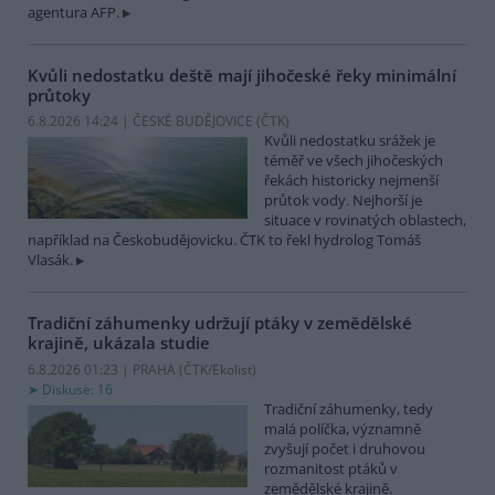
agentura AFP.
Kvůli nedostatku deště mají jihočeské řeky minimální
průtoky
6.8.2026 14:24 | ČESKÉ BUDĚJOVICE (
ČTK
)
Kvůli nedostatku srážek je
téměř ve všech jihočeských
řekách historicky nejmenší
průtok vody. Nejhorší je
situace v rovinatých oblastech,
například na Českobudějovicku. ČTK to řekl hydrolog Tomáš
Vlasák.
Tradiční záhumenky udržují ptáky v zemědělské
krajině, ukázala studie
6.8.2026 01:23 | PRAHA (
ČTK/Ekolist
)
Diskuse: 16
Tradiční záhumenky, tedy
malá políčka, významně
zvyšují počet i druhovou
rozmanitost ptáků v
zemědělské krajině.