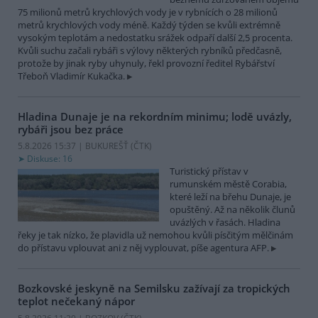
75 milionů metrů krychlových vody je v rybnících o 28 milionů
metrů krychlových vody méně. Každý týden se kvůli extrémně
vysokým teplotám a nedostatku srážek odpaří další 2,5 procenta.
Kvůli suchu začali rybáři s výlovy některých rybníků předčasně,
protože by jinak ryby uhynuly, řekl provozní ředitel Rybářství
Třeboň Vladimír Kukačka.
Hladina Dunaje je na rekordním minimu; lodě uvázly,
rybáři jsou bez práce
5.8.2026 15:37 | BUKUREŠŤ (
ČTK
)
Diskuse: 16
Turistický přístav v
rumunském městě Corabia,
které leží na břehu Dunaje, je
opuštěný. Až na několik člunů
uvázlých v řasách. Hladina
řeky je tak nízko, že plavidla už nemohou kvůli písčitým mělčinám
do přístavu vplouvat ani z něj vyplouvat, píše agentura AFP.
Bozkovské jeskyně na Semilsku zažívají za tropických
teplot nečekaný nápor