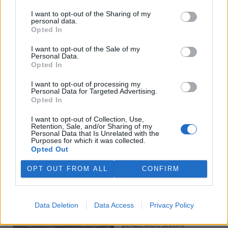
I want to opt-out of the Sharing of my
personal data.
Potok Bylanka v Pardubicích vyschl. Městský obvod
Opted In
chce, aby Povodí Labe vyčistilo koryto
5.8.2026 10:26 | PARDUBICE (
ČTK
)
I want to opt-out of the Sale of my
Diskuse: 1
Personal Data.
Potok Bylanka v Pardubicích v
Opted In
důsledku dlouhodobě nízkých
průtoků a suchého počasí
I want to opt-out of processing my
Personal Data for Targeted Advertising.
vyschl. Městský obvod VI chce
Opted In
využít období bez vody k
vyčištění koryta, a obrátil se proto se žádostí na správce toku,
I want to opt-out of Collection, Use,
Povodí Labe. Organizace ale požadavek odmítla s tím, že údržbu
Retention, Sale, and/or Sharing of my
dělala už v červnu a další zásah v tuto chvíli neplánuje, zjistila ČTK.
Personal Data that Is Unrelated with the
Purposes for which it was collected.
Opted Out
Červený chce peníze ušetřené za rekultivaci rozdělit
OPT OUT FROM ALL
CONFIRM
obcím podle původní dohody
5.8.2026 01:29 (
ČTK
)
Diskuse: 2
Data Deletion
Data Access
Privacy Policy
Ministr životního prostředí
Igor Červený (Motoristé) chce
peníze, které Severní