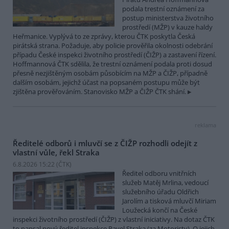
podala trestní oznámení za
postup ministerstva životního
prostředí (MŽP) v kauze haldy
Heřmanice. Vyplývá to ze zprávy, kterou ČTK poskytla Česká
pirátská strana. Požaduje, aby policie prověřila okolnosti odebrání
případu České inspekci životního prostředí (ČIŽP) a zastavení řízení.
Hoffmannová ČTK sdělila, že trestní oznámení podala proti dosud
přesně nezjištěným osobám působícím na MŽP a ČIŽP, případně
dalším osobám, jejichž účast na popsaném postupu může být
zjištěna prověřováním. Stanovisko MŽP a ČIŽP ČTK shání.
reklama
Ředitelé odborů i mluvčí se z ČIŽP rozhodli odejít z
vlastní vůle, řekl Straka
6.8.2026 15:22 (
ČTK
)
Ředitel odboru vnitřních
služeb Matěj Mrlina, vedoucí
služebního úřadu Oldřich
Jarolím a tisková mluvčí Miriam
Loužecká končí na České
inspekci životního prostředí (ČIŽP) z vlastní iniciativy. Na dotaz ČTK
to napsal nový ředitel inspekce Pavel Straka (za Motoristy). O jejich