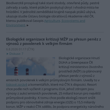
Biodiverzitě prospívají také staré stodoly, otevřené půdy, pestré
zahrady a sady, které ptákům poskytují úkryt i vhodná místa ke
hnízdění. V jednolité zemědělské krajině naopak ptáků ubývá,
ukazuje studie Ústavu biologie obratlovců Akademie věd ČR,
kterou publikoval časopis
Agriculture, Ecosystems and
Environment
.
Ekologické organizace kritizují MŽP za přesun peněz z
výnosů z povolenek k velkým firmám
6.8.2026 01:17 (
ČTK
)
Diskuse: 7
Ekologické organizace Hnutí
DUHA a Greenpeace ČR
kritizují ministerstvo životního
prostředí (MŽP) za plánovaný
přesun peněz z výnosů z
emisních povolenek k velkým průmyslovým firmám. Uvedly to v
tiskové zprávě
a komentářích, které má ČTK k dispozici. Resort
chce podle nich vyčlenit z programu EUA, jehož zdrojem jsou
výnosy z aukcí emisních povolenek, 25 miliard korun pro největší
průmyslové podniky. K tomu chce podle ekologů resort snížit
podporu pro obnovitelné zdroje energie (OZE) o 15,5 miliardy
korun. MŽP v reakci ČTK sdělilo, že podpora energeticky náročného