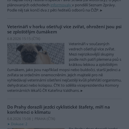
plánovaných odchodech
informovaly
v pondělí Seznam Zprávy.
Podle něj tak končí dva z pěti ředitelů odborů na ČIŽP.
Veterináři v horku ošetřují více zvířat, ohrožení jsou psi
se zploštělým čumákem
6.8.2026 15:15 (
ČTK
)
Veterináři v současných
vedrech ošetřují více zvířat.
Mezi nejrizikovější skupiny
podle nich patří plemena psů s
krátkou lebkou a zploštělým
čumákem, jako jsou například mopsi nebo buldočci, starší jedinci a
zvířata se srdečním onemocněním. Jejich majitelé pro ně
vyhledávají veterinární ošetření nejčastěji kvůli přehřátí organismu,
dehydrataci nebo kolapsu. ČTK to sdělila viceprezidentka Komory
veterinárních lékařů ČR Kateřina Valdhans.
Do Prahy dorazili jezdci cyklistické štafety, míří na
konferenci o klimatu
6.8.2026 15:08 | PRAHA (
ČTK
)
Diskuse: 2