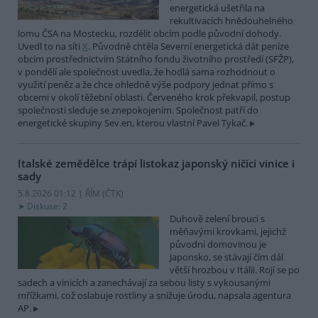
energetická ušetřila na
rekultivacích hnědouhelného
lomu ČSA na Mostecku, rozdělit obcím podle původní dohody.
Uvedl to na síti
X
. Původně chtěla Severní energetická dát peníze
obcím prostřednictvím Státního fondu životního prostředí (SFŽP),
v pondělí ale společnost uvedla, že hodlá sama rozhodnout o
využití peněz a že chce ohledně výše podpory jednat přímo s
obcemi v okolí těžební oblasti. Červeného krok překvapil, postup
společnosti sleduje se znepokojením. Společnost patří do
energetické skupiny Sev.en, kterou vlastní Pavel Tykač.
Italské zemědělce trápí listokaz japonský ničící vinice i
sady
5.8.2026 01:12 | ŘÍM (
ČTK
)
Diskuse: 2
Duhově zelení brouci s
měňavými krovkami, jejichž
původní domovinou je
Japonsko, se stávají čím dál
větší hrozbou v Itálii. Rojí se po
sadech a vinicích a zanechávají za sebou listy s vykousanými
mřížkami, což oslabuje rostliny a snižuje úrodu, napsala agentura
AP.