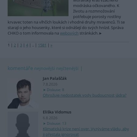
Moravský kras vzácného
modráska očkovaného. K
životu a rozmnožování
potřebuje porosty rostliny
krvavec toten na vlhčích loukách i vhodné druhy mravenců. Ti se
starají o jeho housenky, které si odnášejí do svých hnízd. Správa
CHKO o tom informovala na
webových
stránkách.
1
|
2
|
3
|
4
|
..
|
1581
|
»
komentáře
nejnovější
nejčtenější
Jan Palaščák
7.8.2026
Diskuse: 8
Ohrožuje nedostatek vody budoucnost jádra?
Eliška Vidomus
6.8.2026
Diskuse: 13
Klimatická krize není over. Vyzýváme vládu, aby
ji přestala ignorovat