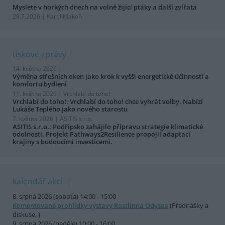
Myslete v horkých dnech na volně žijící ptáky a další zvířata
28.7.2026 | Karel Makoň
tiskové zprávy
14. května 2026 |
Výměna střešních oken jako krok k vyšší energetické účinnosti a
komfortu bydlení
11. května 2026 |
Vrchlabí do toho!
Vrchlabí do toho!: Vrchlabí do toho! chce vyhrát volby. Nabízí
Lukáše Teplého jako nového starostu
7. května 2026 |
ASITIS s.r.o.
ASITIS s.r.o.: Podřipsko zahájilo přípravu strategie klimatické
odolnosti. Projekt Pathways2Resilience propojil adaptaci
krajiny s budoucími investicemi.
kalendář akcí
8. srpna 2026 (sobota) 14:00 - 15:00
Komentované prohlídky výstavy Rostlinná Odysea
(Přednášky a
diskuse, )
9. srpna 2026 (neděle) 10:00 - 16:00