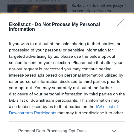
5.8.2026 11:20 | BOZKOV (
ČTK
)
Bozkovské dolomitové jeskyně
na Semilsku zažívají za
současných tropických teplot
nečekaný nápor. Jde sice o
Ekolist.cz -
Do Not Process My Personal
jedno z nejchladnějších míst v
Information
Libereckém kraji, které má stálou teplotu mezi 7,5 až devíti stupni
Celsia, přesto v minulosti podle vedoucího Bozkovských jeskyní
Dušana Milky k nim lidé přicházeli spíše v době, když bylo nevlídno.
If you wish to opt-out of the sale, sharing to third parties, or
processing of your personal or sensitive information for
targeted advertising by us, please use the below opt-out
section to confirm your selection. Please note that after your
V pěti zemích Amazonie zatkli stovky lidí kvůli
opt-out request is processed you may continue seeing
environmentální kriminalitě
interest-based ads based on personal information utilized by
5.8.2026 10:34 | BOGOTÁ (
ČTK
)
us or personal information disclosed to third parties prior to
Policisté v pěti zemích ležících
your opt-out. You may separately opt-out of the further
v Amazonii pozatýkali stovky
lidí a zabavili dřevo, minerály i
disclosure of your personal information by third parties on the
zvířata v hodnotě přes 280
IAB’s list of downstream participants. This information may
milionů dolarů (kolem 5,9
also be disclosed by us to third parties on the
IAB’s List of
miliard korun) při jednom z největších koordinovaných zásahů
Downstream Participants
that may further disclose it to other
proti environmentální kriminalitě v největším deštném pralese
third parties.
světa. Napsala to agentura AP, podle níž se do operace nazvané
Zelený štít 2026 zapojily Bolívie, Brazílie, Kolumbie, Ekvádor a Peru.
Personal Data Processing Opt Outs