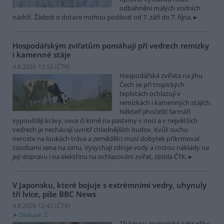
odbahnění malých vodních
nádrží. Žádost o dotace mohou podávat od 7. září do 7. října.
Hospodářským zvířatům pomáhají při vedrech remízky
i kamenné stáje
4.8.2026 12:52 (
ČTK
)
Hospodářská zvířata na jihu
Čech se při tropických
teplotách ochlazují v
remízkách i kamenných stájích.
Někteří jihočeští farmáři
vypouštějí krávy, ovce či koně na pastviny v noci a v největších
vedrech je nechávají uvnitř chladnějších budov. Kvůli suchu
neroste na loukách tráva a zemědělci musí dobytek přikrmovat
zásobami sena na zimu. Vysychají zdroje vody a rostou náklady na
její dopravu i na elektřinu na ochlazování zvířat, zjistila ČTK.
V Japonsku, které bojuje s extrémními vedry, uhynuly
tři lvice, píše BBC News
4.8.2026 12:42 (
ČTK
)
Diskuse: 2
Tři lvice v zoologické zahradě v