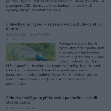
průmyslu byla součástí Modernizačního fondu již od jeho vzniku, a
že podpora OZE nekončí, a z fondu budou financovány jak
výrobny energie, tak infrastruktura.
Jihlavský úřad vyzval k šetření s vodou, bude dělat víc
kontrol
6.8.2026 00:51 | JIHLAVA (
ČTK
)
Diskuse: 1
Vodoprávní úřad v Jihlavě
vyzval obyvatele a podnikatele
v regionu, aby šetřili vodou.
Omezit mají zejména mytí aut,
zalévání zahrad, trávníků a
hřišť, napouštění bazénů nebo kropení zpevněných ploch, uvedl
mluvčí radnice Radovan Daněk. Úřad podle něj bude víc
kontrolovat povolené odběry. Výzva k šetření vodou platí pro
všechny obce spadající pod Jihlavu jako obec s rozšířenou
působností.
Celníci odhalili gang překupníků papoušků, zajistili
stovku ptáků
5.8.2026 20:13 (
ČTK
)