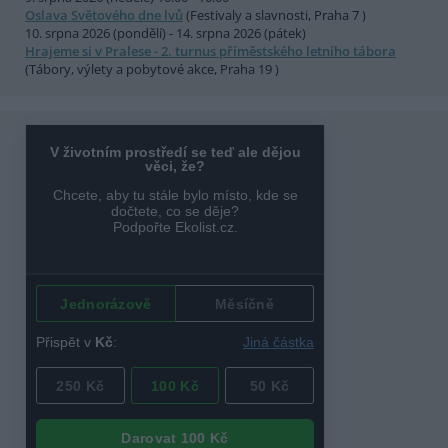
Oslava Světového dne lvů
(Festivaly a slavnosti, Praha 7 )
10. srpna 2026 (pondělí) - 14. srpna 2026 (pátek)
Hrajeme si v Pralese - 2. turnus příměstského letního tábora
(Tábory, výlety a pobytové akce, Praha 19 )