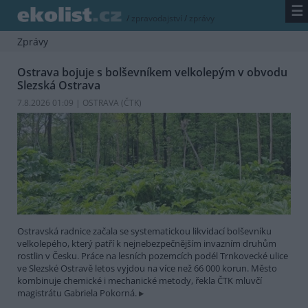
☰
/
zpravodajství
/
zprávy
Zprávy
Ostrava bojuje s bolševníkem velkolepým v obvodu
Slezská Ostrava
7.8.2026 01:09 | OSTRAVA (
ČTK
)
Ostravská radnice začala se systematickou likvidací bolševníku
velkolepého, který patří k nejnebezpečnějším invazním druhům
rostlin v Česku. Práce na lesních pozemcích podél Trnkovecké ulice
ve Slezské Ostravě letos vyjdou na více než 66 000 korun. Město
kombinuje chemické i mechanické metody, řekla ČTK mluvčí
magistrátu Gabriela Pokorná.