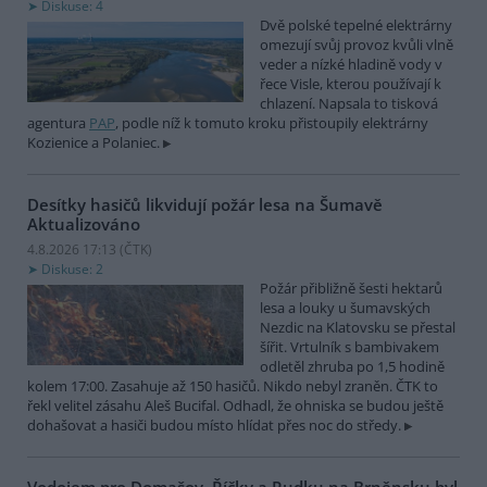
Diskuse: 4
Dvě polské tepelné elektrárny
omezují svůj provoz kvůli vlně
veder a nízké hladině vody v
řece Visle, kterou používají k
chlazení. Napsala to tisková
agentura
PAP
, podle níž k tomuto kroku přistoupily elektrárny
Kozienice a Polaniec.
Desítky hasičů likvidují požár lesa na Šumavě
Aktualizováno
4.8.2026 17:13 (
ČTK
)
Diskuse: 2
Požár přibližně šesti hektarů
lesa a louky u šumavských
Nezdic na Klatovsku se přestal
šířit. Vrtulník s bambivakem
odletěl zhruba po 1,5 hodině
kolem 17:00. Zasahuje až 150 hasičů. Nikdo nebyl zraněn. ČTK to
řekl velitel zásahu Aleš Bucifal. Odhadl, že ohniska se budou ještě
dohašovat a hasiči budou místo hlídat přes noc do středy.