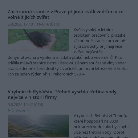
Záchranná stanice v Praze přijímá kvůli vedrům více
volně žijících zvířat
5.8.2026 17:40 | PRAHA (
ČTK
)
Kvůli vysokým letním
teplotám pracovníci pražské
záchranné stanice pro volně
žijící živočichy přijímají více
zvířat, nejčastěji
dehydratovaná a vysílená mláďata ptáků nebo veverek. ČTK to
sdělila mluvčí stanice Petra Fišerová. Během současné vlny veder
stanice denně ošetří desítky živočichů, při první letošní vlně horka
jich za jeden týden přijali rekordních 578.
V rybnících Rybářství Třeboň vyschla třetina vody,
nejvíce v historii firmy
5.8.2026 15:42 (
ČTK
)
Diskuse: 1
V rybnících Rybářství Třeboň,
které hospodaří na 8000
hektarech vodní plochy, chybí
více než třetina vody. Oproti
běžnému zdržovaném objemu