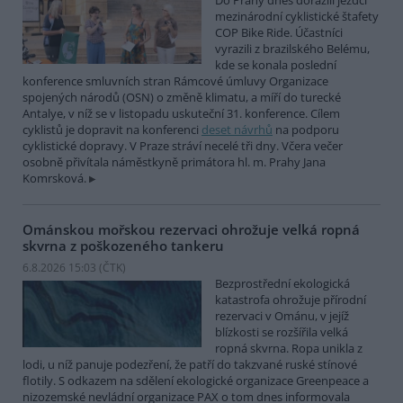
Do Prahy dnes dorazili jezdci
mezinárodní cyklistické štafety
COP Bike Ride. Účastníci
vyrazili z brazilského Belému,
kde se konala poslední
konference smluvních stran Rámcové úmluvy Organizace
spojených národů (OSN) o změně klimatu, a míří do turecké
Antalye, v níž se v listopadu uskuteční 31. konference. Cílem
cyklistů je dopravit na konferenci
deset návrhů
na podporu
cyklistické dopravy. V Praze stráví necelé tři dny. Včera večer
osobně přivítala náměstkyně primátora hl. m. Prahy Jana
Komrsková.
Ománskou mořskou rezervaci ohrožuje velká ropná
skvrna z poškozeného tankeru
6.8.2026 15:03 (
ČTK
)
Bezprostřední ekologická
katastrofa ohrožuje přírodní
rezervaci v Ománu, v jejíž
blízkosti se rozšířila velká
ropná skvrna. Ropa unikla z
lodi, u níž panuje podezření, že patří do takzvané ruské stínové
flotily. S odkazem na sdělení ekologické organizace Greenpeace a
nizozemské nevládní organizace PAX o tom dnes informovala