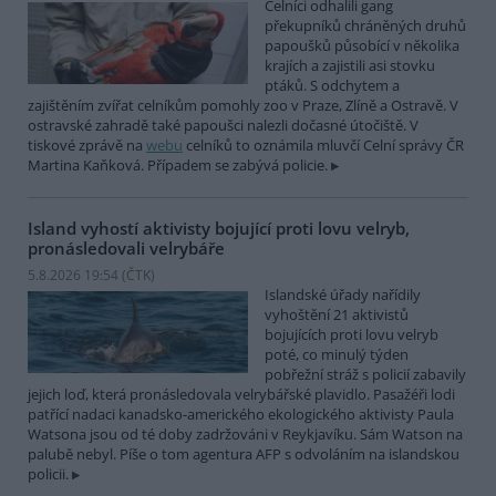
Celníci odhalili gang
překupníků chráněných druhů
papoušků působící v několika
krajích a zajistili asi stovku
ptáků. S odchytem a
zajištěním zvířat celníkům pomohly zoo v Praze, Zlíně a Ostravě. V
ostravské zahradě také papoušci nalezli dočasné útočiště. V
tiskové zprávě na
webu
celníků to oznámila mluvčí Celní správy ČR
Martina Kaňková. Případem se zabývá policie.
Island vyhostí aktivisty bojující proti lovu velryb,
pronásledovali velrybáře
5.8.2026 19:54 (
ČTK
)
Islandské úřady nařídily
vyhoštění 21 aktivistů
bojujících proti lovu velryb
poté, co minulý týden
pobřežní stráž s policií zabavily
jejich loď, která pronásledovala velrybářské plavidlo. Pasažéři lodi
patřící nadaci kanadsko-amerického ekologického aktivisty Paula
Watsona jsou od té doby zadržováni v Reykjavíku. Sám Watson na
palubě nebyl. Píše o tom agentura AFP s odvoláním na islandskou
policii.