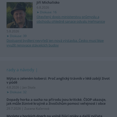
Jiří Michalisko
6.8.2026
Diskuse: 16
Otevřený dopis ministerstvu průmyslu a
obchodu ohledně sanace odvalu Heřmanice
5.8.2026
Diskuse: 39
Dostupné bydlení nevyřeší jen nová výstavba. Česko musí lépe
využít renovace stávajících budov
rady a návody
Mýtus o zeleném koberci: Proč anglický trávník v létě zabíjí život
v půdě
4.8.2026 | Jan Skala
Diskuse: 32
Dopady horka a sucha na přírodu jsou kritické. ČSOP ukazuje,
jak může žíznivé krajině a živočichům pomoci veřejnost i obce
29.7.2026 | Zuzana Kučerová
Myslete v horkých dnech na volně žijící ptáky a další zvířata