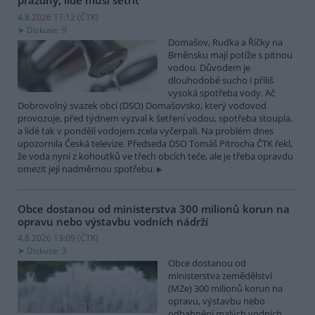
prázdný, lidé musí šetřit
4.8.2026 17:12 (
ČTK
)
Diskuse: 9
Domašov, Rudka a Říčky na
Brněnsku mají potíže s pitnou
vodou. Důvodem je
dlouhodobé sucho i příliš
vysoká spotřeba vody. Ač
Dobrovolný svazek obcí (DSO) Domašovsko, který vodovod
provozuje, před týdnem vyzval k šetření vodou, spotřeba stoupla,
a lidé tak v pondělí vodojem zcela vyčerpali. Na problém dnes
upozornila Česká televize. Předseda DSO Tomáš Pitrocha ČTK řekl,
že voda nyní z kohoutků ve třech obcích teče, ale je třeba opravdu
omezit její nadměrnou spotřebu.
Obce dostanou od ministerstva 300 milionů korun na
opravu nebo výstavbu vodních nádrží
4.8.2026 13:09 (
ČTK
)
Diskuse: 3
Obce dostanou od
ministerstva zemědělství
(MZe) 300 milionů korun na
opravu, výstavbu nebo
odbahnění malých vodních