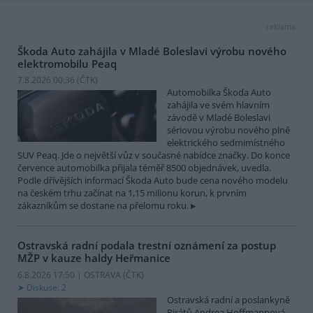
reklama
Škoda Auto zahájila v Mladé Boleslavi výrobu nového
elektromobilu Peaq
7.8.2026 00:36 (
ČTK
)
Automobilka Škoda Auto
zahájila ve svém hlavním
závodě v Mladé Boleslavi
sériovou výrobu nového plně
elektrického sedmimístného
SUV Peaq. Jde o největší vůz v současné nabídce značky. Do konce
července automobilka přijala téměř 8500 objednávek, uvedla.
Podle dřívějších informací Škoda Auto bude cena nového modelu
na českém trhu začínat na 1,15 milionu korun, k prvním
zákazníkům se dostane na přelomu roku.
Ostravská radní podala trestní oznámení za postup
MŽP v kauze haldy Heřmanice
6.8.2026 17:50 | OSTRAVA (
ČTK
)
Diskuse: 2
Ostravská radní a poslankyně
Pirátů Andrea Hoffmannová