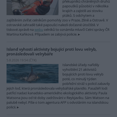
překupníků chráněných druhů
papoušků působící v několika
krajích a zajistili asi stovku
ptáků. S odchytem a
zajištěním zvířat celníkům pomohly zoo v Praze, Zlíně a Ostravě. V
ostravské zahradě také papoušci nalezli dočasné útočiště. V
tiskové zprávě na
webu
celníků to oznámila mluvčí Celní správy ČR
Martina Kaňková. Případem se zabývá policie.
Island vyhostí aktivisty bojující proti lovu velryb,
pronásledovali velrybáře
5.8.2026 19:54 (
ČTK
)
Islandské úřady nařídily
vyhoštění 21 aktivistů
bojujících proti lovu velryb
poté, co minulý týden
pobřežní stráž s policií zabavily
jejich loď, která pronásledovala velrybářské plavidlo. Pasažéři lodi
patřící nadaci kanadsko-amerického ekologického aktivisty Paula
Watsona jsou od té doby zadržováni v Reykjavíku. Sám Watson na
palubě nebyl. Píše o tom agentura AFP s odvoláním na islandskou
policii.