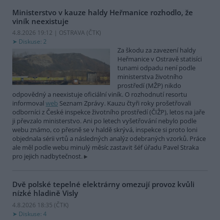
Ministerstvo v kauze haldy Heřmanice rozhodlo, že
viník neexistuje
4.8.2026 19:12 | OSTRAVA (
ČTK
)
Diskuse: 2
Za škodu za zavezení haldy
Heřmanice v Ostravě statisíci
tunami odpadu není podle
ministerstva životního
prostředí (MŽP) nikdo
odpovědný a neexistuje oficiální viník. O rozhodnutí resortu
informoval
web
Seznam Zprávy. Kauzu čtyři roky prošetřovali
odborníci z České inspekce životního prostředí (ČIŽP), letos na jaře
ji převzalo ministerstvo. Ani po letech vyšetřování nebylo podle
webu známo, co přesně se v haldě skrývá, inspekce si proto loni
objednala sérii vrtů a následných analýz odebraných vzorků. Práce
ale měl podle webu minulý měsíc zastavit šéf úřadu Pavel Straka
pro jejich nadbytečnost.
Dvě polské tepelné elektrárny omezují provoz kvůli
nízké hladině Visly
4.8.2026 18:35 (
ČTK
)
Diskuse: 4