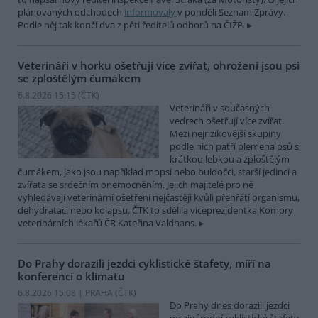
plánovaných odchodech
informovaly
v pondělí Seznam Zprávy.
Podle něj tak končí dva z pěti ředitelů odborů na ČIŽP.
Veterináři v horku ošetřují více zvířat, ohrožení jsou psi
se zploštělým čumákem
6.8.2026 15:15 (
ČTK
)
Veterináři v současných
vedrech ošetřují více zvířat.
Mezi nejrizikovější skupiny
podle nich patří plemena psů s
krátkou lebkou a zploštělým
čumákem, jako jsou například mopsi nebo buldočci, starší jedinci a
zvířata se srdečním onemocněním. Jejich majitelé pro ně
vyhledávají veterinární ošetření nejčastěji kvůli přehřátí organismu,
dehydrataci nebo kolapsu. ČTK to sdělila viceprezidentka Komory
veterinárních lékařů ČR Kateřina Valdhans.
Do Prahy dorazili jezdci cyklistické štafety, míří na
konferenci o klimatu
6.8.2026 15:08 | PRAHA (
ČTK
)
Do Prahy dnes dorazili jezdci