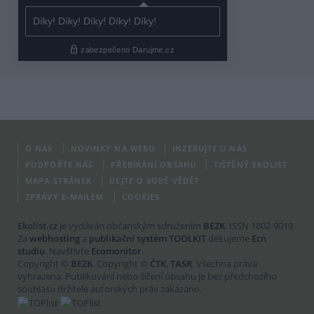
O NÁS
NOVINKY NA WEBU
INZERUJTE U NÁS
PODPOŘTE NÁS
PŘEBÍRÁNÍ OBSAHU
TIŠTĚNÝ EKOLIST
MAPA STRÁNEK
DEJTE O SOBĚ VĚDĚT
ZPRÁVY E-MAILEM
COOKIES
Ekolist.cz
je vydáván občanským sdružením
BEZK
. ISSN 1802-9019.
Za
webhosting
a
publikační systém TOOLKIT
děkujeme
Ecn
studiu
. Navštivte
Ecomonitor
.
Copyright ©
BEZK
. Copyright ©
ČTK
,
TASR
. Všechna práva
vyhrazena. Publikování nebo šíření obsahu je bez předchozího
souhlasu držitele autorských práv zakázáno.