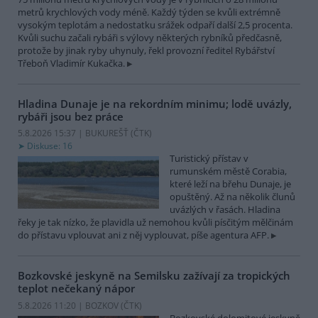
metrů krychlových vody méně. Každý týden se kvůli extrémně
vysokým teplotám a nedostatku srážek odpaří další 2,5 procenta.
Kvůli suchu začali rybáři s výlovy některých rybníků předčasně,
protože by jinak ryby uhynuly, řekl provozní ředitel Rybářství
Třeboň Vladimír Kukačka.
Hladina Dunaje je na rekordním minimu; lodě uvázly,
rybáři jsou bez práce
5.8.2026 15:37 | BUKUREŠŤ (
ČTK
)
Diskuse: 16
Turistický přístav v
rumunském městě Corabia,
které leží na břehu Dunaje, je
opuštěný. Až na několik člunů
uvázlých v řasách. Hladina
řeky je tak nízko, že plavidla už nemohou kvůli písčitým mělčinám
do přístavu vplouvat ani z něj vyplouvat, píše agentura AFP.
Bozkovské jeskyně na Semilsku zažívají za tropických
teplot nečekaný nápor
5.8.2026 11:20 | BOZKOV (
ČTK
)
Bozkovské dolomitové jeskyně