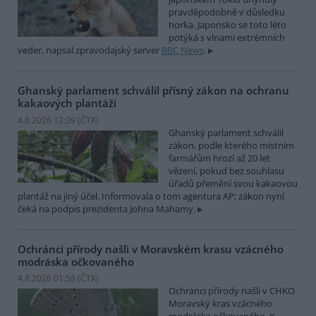
pravděpodobně v důsledku
horka. Japonsko se toto léto
potýká s vlnami extrémních
veder, napsal zpravodajský server
BBC News
.
Ghanský parlament schválil přísný zákon na ochranu
kakaových plantáží
4.8.2026 12:39 (
ČTK
)
Ghanský parlament schválil
zákon, podle kterého místním
farmářům hrozí až 20 let
vězení, pokud bez souhlasu
úřadů přemění svou kakaovou
plantáž na jiný účel. Informovala o tom agentura AP; zákon nyní
čeká na podpis prezidenta Johna Mahamy.
Ochránci přírody našli v Moravském krasu vzácného
modráska očkovaného
4.8.2026 01:58 (
ČTK
)
Ochránci přírody našli v CHKO
Moravský kras vzácného