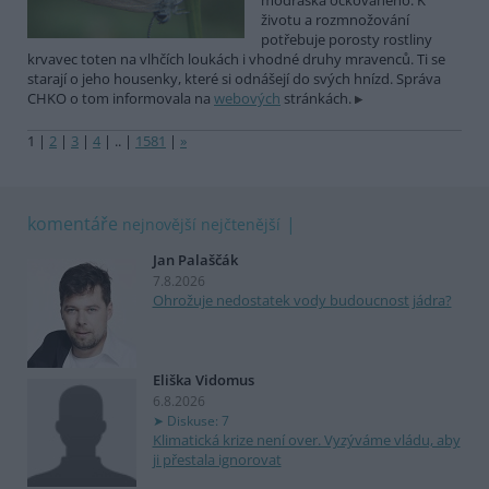
modráska očkovaného. K
životu a rozmnožování
potřebuje porosty rostliny
krvavec toten na vlhčích loukách i vhodné druhy mravenců. Ti se
starají o jeho housenky, které si odnášejí do svých hnízd. Správa
CHKO o tom informovala na
webových
stránkách.
1
|
2
|
3
|
4
|
..
|
1581
|
»
komentáře
nejnovější
nejčtenější
Jan Palaščák
7.8.2026
Ohrožuje nedostatek vody budoucnost jádra?
Eliška Vidomus
6.8.2026
Diskuse: 7
Klimatická krize není over. Vyzýváme vládu, aby
ji přestala ignorovat