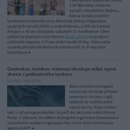
mezinárodní cyklistické štafety
COP Bike Ride. Účastníci
vyrazili z brazilského Belému,
kde se konala poslední
konference smluvních stran Rámcové úmluvy Organizace
spojených národů (OSN) o změně klimatu, a míří do turecké
Antalye, v níž se v listopadu uskuteční 31. konference. Cílem
cyklistů je dopravit na konferenci
deset návrhů
na podporu
cyklistické dopravy. V Praze stráví necelé tři dny. Včera večer
osobně přivítala náměstkyně primátora hl. m. Prahy Jana
Komrsková.
Ománskou mořskou rezervaci ohrožuje velká ropná
skvrna z poškozeného tankeru
6.8.2026 15:03 (
ČTK
)
Bezprostřední ekologická
katastrofa ohrožuje přírodní
rezervaci v Ománu, v jejíž
blízkosti se rozšířila velká
ropná skvrna. Ropa unikla z
lodi, u níž panuje podezření, že patří do takzvané ruské stínové
flotily. S odkazem na sdělení ekologické organizace Greenpeace a
nizozemské nevládní organizace PAX o tom dnes informovala
agentura AFP.