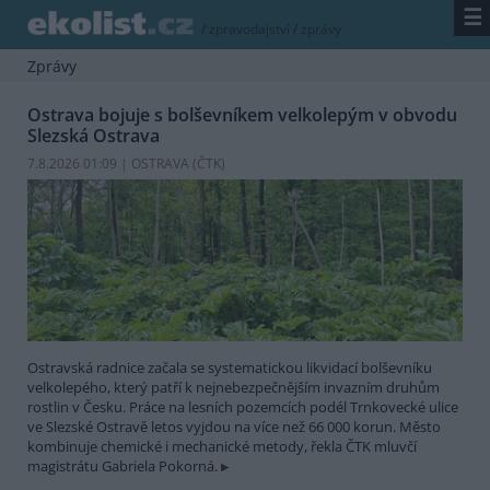
☰
/
zpravodajství
/
zprávy
Zprávy
Ostrava bojuje s bolševníkem velkolepým v obvodu
Slezská Ostrava
7.8.2026 01:09 | OSTRAVA (
ČTK
)
Ostravská radnice začala se systematickou likvidací bolševníku
velkolepého, který patří k nejnebezpečnějším invazním druhům
rostlin v Česku. Práce na lesních pozemcích podél Trnkovecké ulice
ve Slezské Ostravě letos vyjdou na více než 66 000 korun. Město
kombinuje chemické i mechanické metody, řekla ČTK mluvčí
magistrátu Gabriela Pokorná.