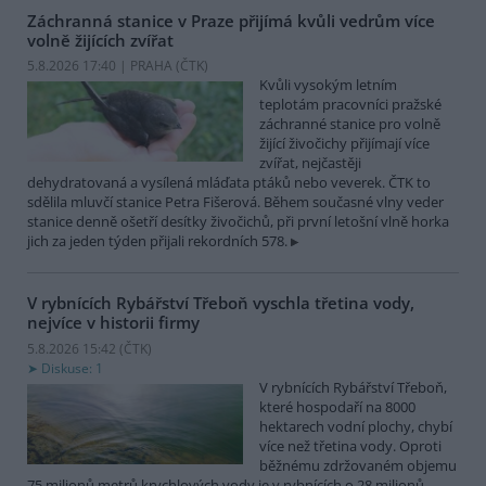
Záchranná stanice v Praze přijímá kvůli vedrům více
volně žijících zvířat
5.8.2026 17:40 | PRAHA (
ČTK
)
Kvůli vysokým letním
teplotám pracovníci pražské
záchranné stanice pro volně
žijící živočichy přijímají více
zvířat, nejčastěji
dehydratovaná a vysílená mláďata ptáků nebo veverek. ČTK to
sdělila mluvčí stanice Petra Fišerová. Během současné vlny veder
stanice denně ošetří desítky živočichů, při první letošní vlně horka
jich za jeden týden přijali rekordních 578.
V rybnících Rybářství Třeboň vyschla třetina vody,
nejvíce v historii firmy
5.8.2026 15:42 (
ČTK
)
Diskuse: 1
V rybnících Rybářství Třeboň,
které hospodaří na 8000
hektarech vodní plochy, chybí
více než třetina vody. Oproti
běžnému zdržovaném objemu
75 milionů metrů krychlových vody je v rybnících o 28 milionů