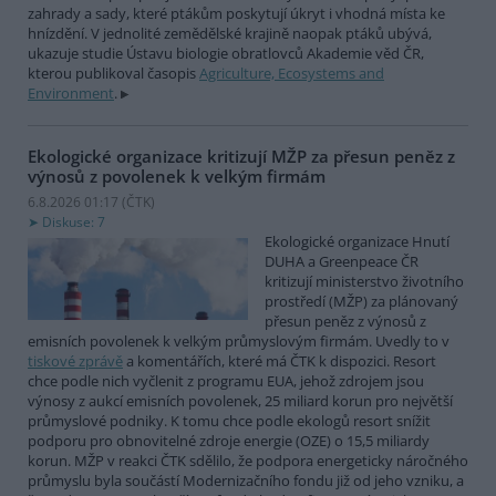
zahrady a sady, které ptákům poskytují úkryt i vhodná místa ke
hnízdění. V jednolité zemědělské krajině naopak ptáků ubývá,
ukazuje studie Ústavu biologie obratlovců Akademie věd ČR,
kterou publikoval časopis
Agriculture, Ecosystems and
Environment
.
Ekologické organizace kritizují MŽP za přesun peněz z
výnosů z povolenek k velkým firmám
6.8.2026 01:17 (
ČTK
)
Diskuse: 7
Ekologické organizace Hnutí
DUHA a Greenpeace ČR
kritizují ministerstvo životního
prostředí (MŽP) za plánovaný
přesun peněz z výnosů z
emisních povolenek k velkým průmyslovým firmám. Uvedly to v
tiskové zprávě
a komentářích, které má ČTK k dispozici. Resort
chce podle nich vyčlenit z programu EUA, jehož zdrojem jsou
výnosy z aukcí emisních povolenek, 25 miliard korun pro největší
průmyslové podniky. K tomu chce podle ekologů resort snížit
podporu pro obnovitelné zdroje energie (OZE) o 15,5 miliardy
korun. MŽP v reakci ČTK sdělilo, že podpora energeticky náročného
průmyslu byla součástí Modernizačního fondu již od jeho vzniku, a