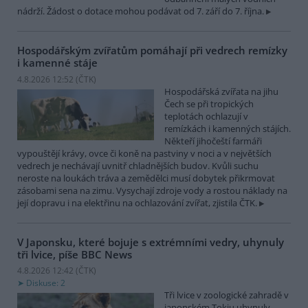
nádrží. Žádost o dotace mohou podávat od 7. září do 7. října.
Hospodářským zvířatům pomáhají při vedrech remízky
i kamenné stáje
4.8.2026 12:52 (
ČTK
)
Hospodářská zvířata na jihu
Čech se při tropických
teplotách ochlazují v
remízkách i kamenných stájích.
Někteří jihočeští farmáři
vypouštějí krávy, ovce či koně na pastviny v noci a v největších
vedrech je nechávají uvnitř chladnějších budov. Kvůli suchu
neroste na loukách tráva a zemědělci musí dobytek přikrmovat
zásobami sena na zimu. Vysychají zdroje vody a rostou náklady na
její dopravu i na elektřinu na ochlazování zvířat, zjistila ČTK.
V Japonsku, které bojuje s extrémními vedry, uhynuly
tři lvice, píše BBC News
4.8.2026 12:42 (
ČTK
)
Diskuse: 2
Tři lvice v zoologické zahradě v
japonském Tokiu uhynuly