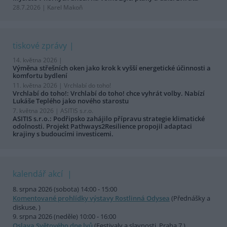
28.7.2026 | Karel Makoň
tiskové zprávy
14. května 2026 |
Výměna střešních oken jako krok k vyšší energetické účinnosti a
komfortu bydlení
11. května 2026 |
Vrchlabí do toho!
Vrchlabí do toho!: Vrchlabí do toho! chce vyhrát volby. Nabízí
Lukáše Teplého jako nového starostu
7. května 2026 |
ASITIS s.r.o.
ASITIS s.r.o.: Podřipsko zahájilo přípravu strategie klimatické
odolnosti. Projekt Pathways2Resilience propojil adaptaci
krajiny s budoucími investicemi.
kalendář akcí
8. srpna 2026 (sobota) 14:00 - 15:00
Komentované prohlídky výstavy Rostlinná Odysea
(Přednášky a
diskuse, )
9. srpna 2026 (neděle) 10:00 - 16:00
Oslava Světového dne lvů
(Festivaly a slavnosti, Praha 7 )