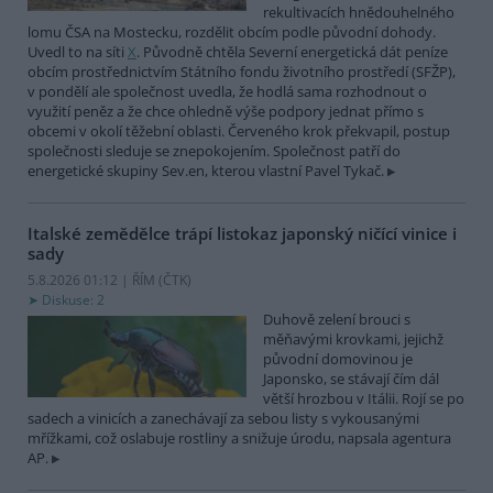
rekultivacích hnědouhelného
lomu ČSA na Mostecku, rozdělit obcím podle původní dohody.
Uvedl to na síti
X
. Původně chtěla Severní energetická dát peníze
obcím prostřednictvím Státního fondu životního prostředí (SFŽP),
v pondělí ale společnost uvedla, že hodlá sama rozhodnout o
využití peněz a že chce ohledně výše podpory jednat přímo s
obcemi v okolí těžební oblasti. Červeného krok překvapil, postup
společnosti sleduje se znepokojením. Společnost patří do
energetické skupiny Sev.en, kterou vlastní Pavel Tykač.
Italské zemědělce trápí listokaz japonský ničící vinice i
sady
5.8.2026 01:12 | ŘÍM (
ČTK
)
Diskuse: 2
Duhově zelení brouci s
měňavými krovkami, jejichž
původní domovinou je
Japonsko, se stávají čím dál
větší hrozbou v Itálii. Rojí se po
sadech a vinicích a zanechávají za sebou listy s vykousanými
mřížkami, což oslabuje rostliny a snižuje úrodu, napsala agentura
AP.