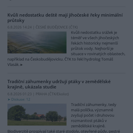
Kvůli nedostatku deště mají jihočeské řeky minimální
průtoky
6.8.2026 14:24 | ČESKÉ BUDĚJOVICE (
ČTK
)
Kvůli nedostatku srážek je
téměř ve všech jihočeských
řekách historicky nejmenší
průtok vody. Nejhorší je
situace v rovinatých oblastech,
například na Českobudějovicku. ČTK to řekl hydrolog Tomáš
Vlasák.
Tradiční záhumenky udržují ptáky v zemědělské
krajině, ukázala studie
6.8.2026 01:23 | PRAHA (
ČTK/Ekolist
)
Diskuse: 12
Tradiční záhumenky, tedy
malá políčka, významně
zvyšují počet i druhovou
rozmanitost ptáků v
zemědělské krajině.
Biodiverzitě prospívají také staré stodoly, otevřené půdy, pestré