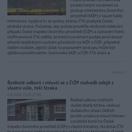
podala trestní oznámení za
postup ministerstva životního
prostředí (MŽP) v kauze haldy
Heřmanice. Vyplývá to ze zprávy, kterou ČTK poskytla Česká
pirátská strana. Požaduje, aby policie prověřila okolnosti odebrání
případu České inspekci životního prostředí (ČIŽP) a zastavení řízení.
Hoffmannová ČTK sdělila, že trestní oznámení podala proti dosud
přesně nezjištěným osobám působícím na MŽP a ČIŽP, případně
dalším osobám, jejichž účast na popsaném postupu může být
zjištěna prověřováním. Stanovisko MŽP a ČIŽP ČTK shání.
reklama
Ředitelé odborů i mluvčí se z ČIŽP rozhodli odejít z
vlastní vůle, řekl Straka
6.8.2026 15:22 (
ČTK
)
Ředitel odboru vnitřních
služeb Matěj Mrlina, vedoucí
služebního úřadu Oldřich
Jarolím a tisková mluvčí Miriam
Loužecká končí na České
inspekci životního prostředí (ČIŽP) z vlastní iniciativy. Na dotaz ČTK
to napsal nový ředitel inspekce Pavel Straka (za Motoristy). O jejich