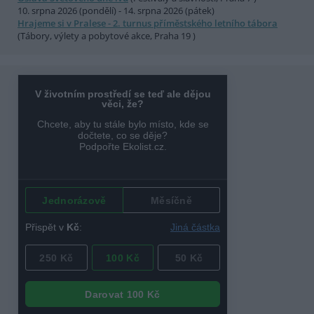
10. srpna 2026 (pondělí) - 14. srpna 2026 (pátek)
Hrajeme si v Pralese - 2. turnus příměstského letního tábora
(Tábory, výlety a pobytové akce, Praha 19 )