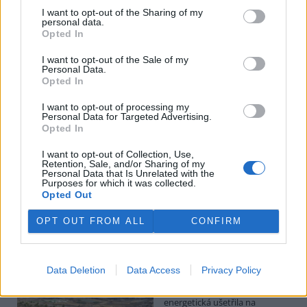
I want to opt-out of the Sharing of my
Potok Bylanka v Pardubicích vyschl. Městský obvod
personal data.
chce, aby Povodí Labe vyčistilo koryto
Opted In
5.8.2026 10:26 | PARDUBICE (
ČTK
)
I want to opt-out of the Sale of my
Diskuse: 1
Personal Data.
Potok Bylanka v Pardubicích v
Opted In
důsledku dlouhodobě nízkých
průtoků a suchého počasí
I want to opt-out of processing my
vyschl. Městský obvod VI chce
Personal Data for Targeted Advertising.
využít období bez vody k
Opted In
vyčištění koryta, a obrátil se proto se žádostí na správce toku,
Povodí Labe. Organizace ale požadavek odmítla s tím, že údržbu
I want to opt-out of Collection, Use,
dělala už v červnu a další zásah v tuto chvíli neplánuje, zjistila ČTK.
Retention, Sale, and/or Sharing of my
Personal Data that Is Unrelated with the
Purposes for which it was collected.
Opted Out
Červený chce peníze ušetřené za rekultivaci rozdělit
OPT OUT FROM ALL
CONFIRM
obcím podle původní dohody
5.8.2026 01:29 (
ČTK
)
Diskuse: 2
Ministr životního prostředí
Data Deletion
Data Access
Privacy Policy
Igor Červený (Motoristé) chce
peníze, které Severní
energetická ušetřila na