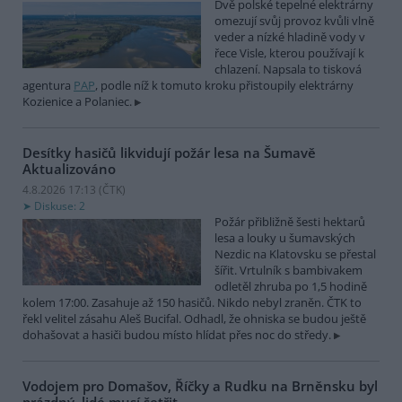
Dvě polské tepelné elektrárny
omezují svůj provoz kvůli vlně
veder a nízké hladině vody v
řece Visle, kterou používají k
chlazení. Napsala to tisková
agentura
PAP
, podle níž k tomuto kroku přistoupily elektrárny
Kozienice a Polaniec.
Desítky hasičů likvidují požár lesa na Šumavě
Aktualizováno
4.8.2026 17:13 (
ČTK
)
Diskuse: 2
Požár přibližně šesti hektarů
lesa a louky u šumavských
Nezdic na Klatovsku se přestal
šířit. Vrtulník s bambivakem
odletěl zhruba po 1,5 hodině
kolem 17:00. Zasahuje až 150 hasičů. Nikdo nebyl zraněn. ČTK to
řekl velitel zásahu Aleš Bucifal. Odhadl, že ohniska se budou ještě
dohašovat a hasiči budou místo hlídat přes noc do středy.
Vodojem pro Domašov, Říčky a Rudku na Brněnsku byl