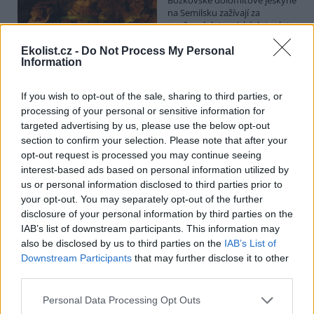
na Semilsku zažívají za
současných tropických teplot
nečekaný nápor. Jde sice o
jedno z nejchladnějších míst v
Ekolist.cz -
Do Not Process My Personal
Information
Libereckém kraji, které má stálou teplotu mezi 7,5 až devíti stupni
Celsia, přesto v minulosti podle vedoucího Bozkovských jeskyní
Dušana Milky k nim lidé přicházeli spíše v době, když bylo nevlídno.
If you wish to opt-out of the sale, sharing to third parties, or
processing of your personal or sensitive information for
targeted advertising by us, please use the below opt-out
V pěti zemích Amazonie zatkli stovky lidí kvůli
section to confirm your selection. Please note that after your
environmentální kriminalitě
opt-out request is processed you may continue seeing
interest-based ads based on personal information utilized by
5.8.2026 10:34 | BOGOTÁ (
ČTK
)
Policisté v pěti zemích ležících
us or personal information disclosed to third parties prior to
v Amazonii pozatýkali stovky
your opt-out. You may separately opt-out of the further
lidí a zabavili dřevo, minerály i
disclosure of your personal information by third parties on the
zvířata v hodnotě přes 280
IAB’s list of downstream participants. This information may
milionů dolarů (kolem 5,9
also be disclosed by us to third parties on the
IAB’s List of
miliard korun) při jednom z největších koordinovaných zásahů
proti environmentální kriminalitě v největším deštném pralese
Downstream Participants
that may further disclose it to other
světa. Napsala to agentura AP, podle níž se do operace nazvané
third parties.
Zelený štít 2026 zapojily Bolívie, Brazílie, Kolumbie, Ekvádor a Peru.
Personal Data Processing Opt Outs