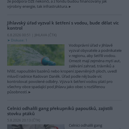
že podpora OZE nekončí, a z fondu budou financovány jak
výrobny energie, tak infrastruktura.
Jihlavský úřad vyzval k šetření s vodou, bude dělat víc
kontrol
6.8.2026 00:51 | JIHLAVA (
ČTK
)
Diskuse: 1
Vodoprávní úřad v Jihlavě
vyzval obyvatele a podnikatele
v regionu, aby šetřili vodou.
Omezit mají zejména mytí aut,
zalévání zahrad, trávníků a
hřišť, napouštění bazénů nebo kropení zpevněných ploch, uvedl
mluvčí radnice Radovan Daněk. Úřad podle něj bude víc
kontrolovat povolené odběry. Výzva k šetření vodou platí pro
všechny obce spadající pod Jihlavu jako obec s rozšířenou
působností.
Celníci odhalili gang překupníků papoušků, zajistili
stovku ptáků
5.8.2026 20:13 (
ČTK
)
Celníci odhalili gang