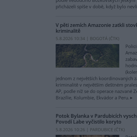
podle vedoucího Bozkovských jeskyní 
přicházeli spíše v době, když bylo nevl
V pěti zemích Amazonie zatkli stovk
kriminalitě
5.8.2026 10:34 | BOGOTÁ (
ČTK
)
Polic
Amazo
zabav
hodno
(kole
jednom z největších koordinovaných z
kriminalitě v největším deštném prales
AP, podle níž se do operace nazvané Zel
Brazílie, Kolumbie, Ekvádor a Peru.
Potok Bylanka v Pardubicích vysch
Povodí Labe vyčistilo koryto
5.8.2026 10:26 | PARDUBICE (
ČTK
)