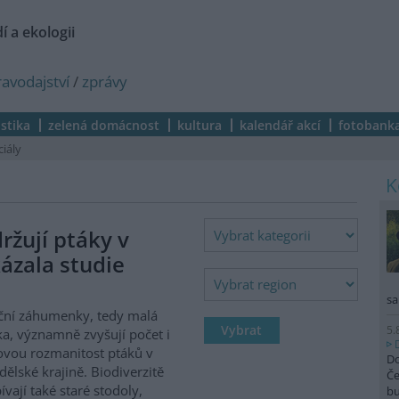
í a ekologii
ravodajství
/
zprávy
istika
zelená domácnost
kultura
kalendář akcí
fotobank
ciály
žují ptáky v
ázala studie
sa
ční záhumenky, tedy malá
5.
ka, významně zvyšují počet i
vou rozmanitost ptáků v
Do
ělské krajině. Biodiverzitě
Če
ívají také staré stodoly,
b