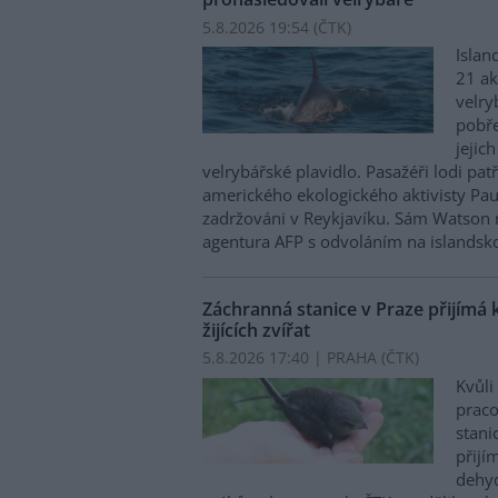
5.8.2026 19:54 (
ČTK
)
Islan
21 ak
velry
pobře
jejic
velrybářské plavidlo. Pasažéři lodi pat
amerického ekologického aktivisty Pa
zadržováni v Reykjavíku. Sám Watson 
agentura AFP s odvoláním na islandskou
Záchranná stanice v Praze přijímá 
žijících zvířat
5.8.2026 17:40 | PRAHA (
ČTK
)
Kvůli
praco
stani
přijím
dehyd