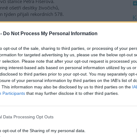
včí stanice Petra Fišerová.
ně ošetří desítky živočichů,
en týden přijali rekordních 578.
8
K
 -
Do Not Process My Personal Information
a třetina vody, nejvíce v
O
9
to opt-out of the sale, sharing to third parties, or processing of your per
O
formation for targeted advertising by us, please use the below opt-out s
s
nících Rybářství Třeboň, které
r selection. Please note that after your opt-out request is processed y
daří na 8000 hektarech vodní
eing interest-based ads based on personal information utilized by us or
1
y, chybí více než třetina vody.
disclosed to third parties prior to your opt-out. You may separately opt-
(
ti běžnému zdržovaném
H
losure of your personal information by third parties on the IAB’s list of
mu 75 milionů metrů
p
. This information may also be disclosed by us to third parties on the
IA
a
milionů metrů krychlových
Participants
that may further disclose it to other third parties.
rémně vysokým teplotám a
enta. Kvůli suchu začali rybáři
 protože by jinak ryby
l Data Processing Opt Outs
ví Třeboň Vladimír Kukačka.
o opt-out of the Sharing of my personal data.
imu; lodě uvázly, rybáři