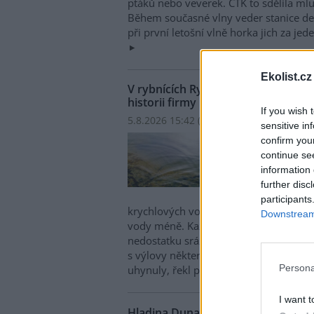
ptáků nebo veverek. ČTK to sdělila mlu
Během současné vlny veder stanice den
při první letošní vlně horka jich za jed
Ekolist.cz
V rybnících Rybářství Třeboň vyschl
historii firmy
If you wish 
5.8.2026 15:42 (
ČTK
)
sensitive in
V ryb
confirm you
hospo
continue se
ploch
information 
Opro
further disc
obje
participants
krychlových vody je v rybnících o 28 
Downstream 
vody méně. Každý týden se kvůli ext
nedostatku srážek odpaří další 2,5 proc
s výlovy některých rybníků předčasně,
Persona
uhynuly, řekl provozní ředitel Rybářst
I want t
Hladina Dunaje je na rekordním min