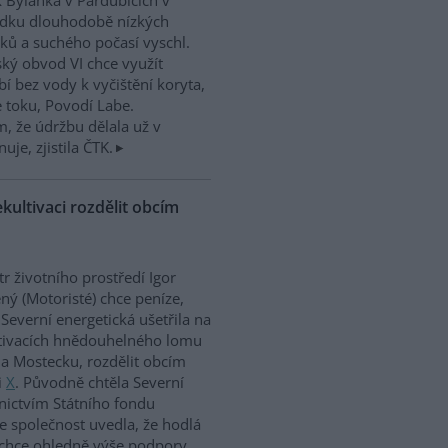
 Bylanka v Pardubicích v
edku dlouhodobě nízkých
ků a suchého počasí vyschl.
ký obvod VI chce využít
í bez vody k vyčištění koryta,
e toku, Povodí Labe.
, že údržbu dělala už v
uje, zjistila ČTK.
kultivaci rozdělit obcím
tr životního prostředí Igor
ný (Motoristé) chce peníze,
 Severní energetická ušetřila na
tivacích hnědouhelného lomu
a Mostecku, rozdělit obcím
i
X
. Původně chtěla Severní
nictvím Státního fondu
le společnost uvedla, že hodlá
 chce ohledně výše podpory