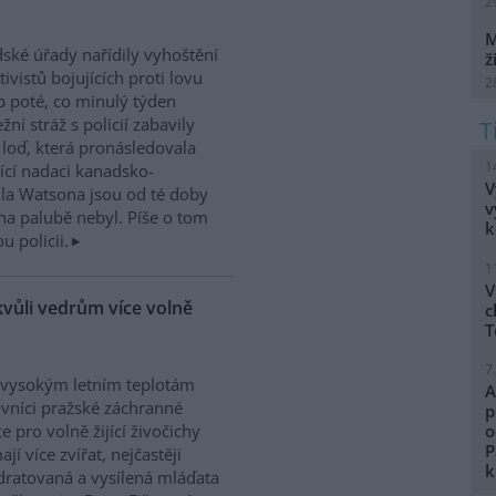
2
M
dské úřady nařídily vyhoštění
ž
tivistů bojujících proti lovu
2
b poté, co minulý týden
žní stráž s policií zabavily
h loď, která pronásledovala
1
řící nadaci kanadsko-
V
ula Watsona jsou od té doby
v
na palubě nebyl. Píše o tom
k
 policii.
1
V
kvůli vedrům více volně
c
T
7
 vysokým letním teplotám
A
vníci pražské záchranné
p
ce pro volně žijící živočichy
o
P
ají více zvířat, nejčastěji
k
ratovaná a vysílená mláďata