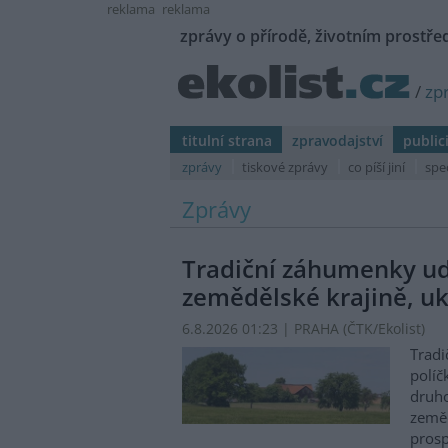
reklama
reklama
zprávy o přírodě, životním prostřed
/
zp
titulní strana
zpravodajství
public
zprávy
tiskové zprávy
co píší jiní
spe
Zprávy
Tradiční záhumenky udr
zemědělské krajině, uk
6.8.2026 01:23 | PRAHA (
ČTK/Ekolist
)
Tradi
políč
druho
zeměd
prosp