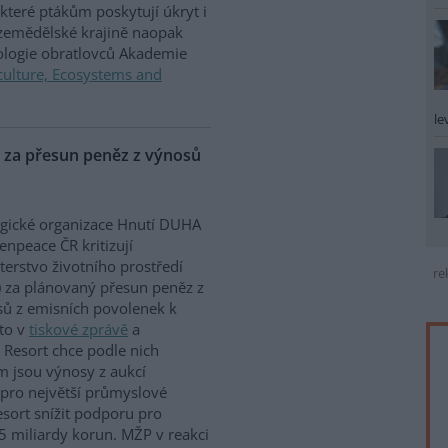
které ptákům poskytují úkryt i
 zemědělské krajině naopak
iologie obratlovců Akademie
culture, Ecosystems and
le
P za přesun peněz z výnosů
gické organizace Hnutí DUHA
enpeace ČR kritizují
terstvo životního prostředí
re
 za plánovaný přesun peněz z
ů z emisních povolenek k
to v
tiskové zprávě
a
 Resort chce podle nich
m jsou výnosy z aukcí
 pro největší průmyslové
sort snížit podporu pro
5 miliardy korun. MŽP v reakci