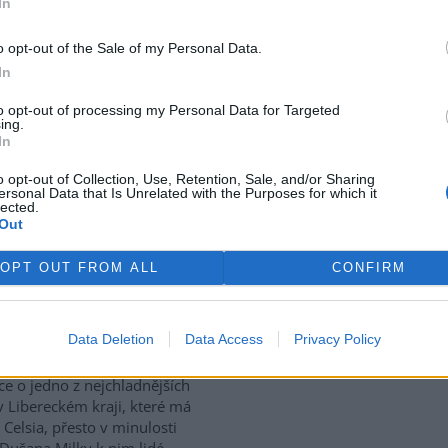
In
use: 5
o opt-out of the Sale of my Personal Data.
tický přístav v rumunském
In
 Corabia, které leží na břehu
e, je opuštěný. Až na několik
to opt-out of processing my Personal Data for Targeted
ing.
 uvázlých v řasách. Hladina
In
je tak nízko, že plavidla už
ístavu vplouvat ani z něj
o opt-out of Collection, Use, Retention, Sale, and/or Sharing
ersonal Data that Is Unrelated with the Purposes for which it
lected.
Out
vají za tropických teplot
OPT OUT FROM ALL
CONFIRM
vské dolomitové jeskyně na
Data Deletion
Data Access
Privacy Policy
sku zažívají za současných
rek
ckých teplot nečekaný nápor.
ice o jedno z nejchladnějších
v Libereckém kraji, které má
 Celsia, přesto v minulosti