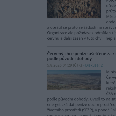
Potok
důsl
průto
Městs
obdob
a obrátil se proto se žádostí na správc
Organizace ale požadavek odmítla s tím
červnu a další zásah v tuto chvíli neplán
Červený chce peníze ušetřené za re
podle původní dohody
5.8.2026 01:29 (
ČTK
)
Diskuse: 2
Minis
Červe
které
rekul
ČSA n
podle původní dohody. Uvedl to na sít
energetická dát peníze obcím prostřed
životního prostředí (SFŽP), v pondělí a
sama rozhodnout o využití peněz a že