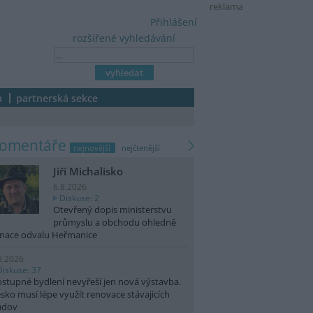
reklama
Přihlášení
rozšířené vyhledávání
a
partnerská sekce
komentáře
nejnovější
nejčtenější
Jiří Michalisko
6.8.2026
Diskuse: 2
Otevřený dopis ministerstvu
průmyslu a obchodu ohledně
nace odvalu Heřmanice
8.2026
Diskuse: 37
stupné bydlení nevyřeší jen nová výstavba.
sko musí lépe využít renovace stávajících
udov