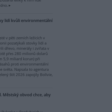
Dušana Milky k nim lidé
ídno.
y lidí kvůli environmentální
isté v pěti zemích ležících v
nii pozatýkali stovky lidí a
ili dřevo, minerály i zvířata v
tě přes 280 milionů dolarů
m 5,9 miliard korun) při
ásahů proti environmentální
e světa. Napsala to agentura
ený štít 2026 zapojily Bolívie,
l. Městský obvod chce, aby