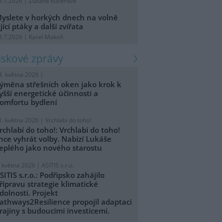
9.7.2026 | Zuzana Kučerová
yslete v horkých dnech na volně
ijící ptáky a další zvířata
8.7.2026 | Karel Makoň
tiskové zprávy
4. května 2026 |
ýměna střešních oken jako krok k
yšší energetické účinnosti a
omfortu bydlení
1. května 2026 |
Vrchlabí do toho!
rchlabí do toho!: Vrchlabí do toho!
hce vyhrát volby. Nabízí Lukáše
eplého jako nového starostu
. května 2026 |
ASITIS s.r.o.
SITIS s.r.o.: Podřipsko zahájilo
řípravu strategie klimatické
dolnosti. Projekt
athways2Resilience propojil adaptaci
rajiny s budoucími investicemi.