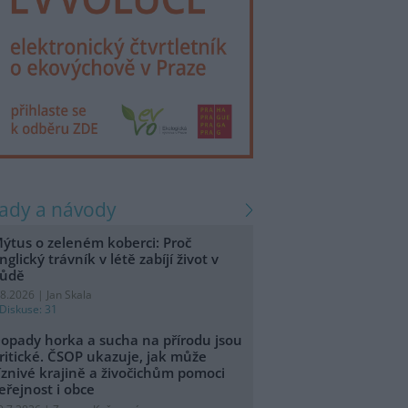
rady a návody
ýtus o zeleném koberci: Proč
nglický trávník v létě zabíjí život v
ůdě
.8.2026 | Jan Skala
Diskuse: 31
opady horka a sucha na přírodu jsou
ritické. ČSOP ukazuje, jak může
íznivé krajině a živočichům pomoci
eřejnost i obce