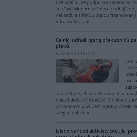
ČTK sdělilo, že podpora energeticky 
součástí Modernizačního fondu již od 
nekončí, a z fondu budou financovány 
infrastruktura.
Celníci odhalili gang překupníků pa
ptáků
5.8.2026 20:13 (
ČTK
)
Celní
chrá
působí
asi s
zajiš
zoo v Praze, Zlíně a Ostravě. V ostrav
nalezli dočasné útočiště. V tiskové zp
oznámila mluvčí Celní správy ČR Mart
zabývá policie.
Island vyhostí aktivisty bojující pro
pronásledovali velrybáře