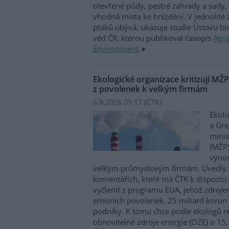
otevřené půdy, pestré zahrady a sady, 
vhodná místa ke hnízdění. V jednolité
ptáků ubývá, ukazuje studie Ústavu b
věd ČR, kterou publikoval časopis
Agri
Environment
.
Ekologické organizace kritizují MŽ
z povolenek k velkým firmám
6.8.2026 01:17 (
ČTK
)
Ekolo
a Gre
minis
(MŽP)
výnos
velkým průmyslovým firmám. Uvedly 
komentářích, které má ČTK k dispozici.
vyčlenit z programu EUA, jehož zdroje
emisních povolenek, 25 miliard korun
podniky. K tomu chce podle ekologů re
obnovitelné zdroje energie (OZE) o 15,