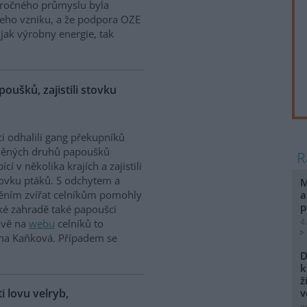
náročného průmyslu byla
jeho vzniku, a že podpora OZE
jak výrobny energie, tak
poušků, zajistili stovku
ci odhalili gang překupníků
něných druhů papoušků
cí v několika krajích a zajistili
tovku ptáků. S odchytem a
M
a
těním zvířat celníkům pomohly
p
ské zahradě také papoušci
4
rávě na
webu
celníků to
ina Kaňková. Případem se
D
k
ž
ti lovu velryb,
v